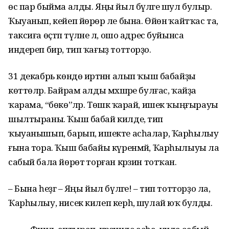
өс пар быйма алды. Яңы йыл бүләге шул булыр.
Ҡыуанып, кейеп йөрөр әле бына. Өйөнә ҡайтҡас та,
таксиға өҫтәп түләне лә, ошо адрес буйынса
индереп бир, тип ҡағыҙ тотторҙо.
31 декабрь көндө иртәнән алып ҡыш бабайҙы
көттөләр. Байрам алды мәхшәре булғас, ҡайҙа
ҡарама, “бөкө”ләр. Төшкә ҡарай, ишек ҡыңғырауы
шылтыраны. Ҡыш бабай килде, тип
ҡыуанышып, барып, ишекте асһалар, Ҡарһылыу
ғына тора. Ҡыш бабайы күренмәй, Ҡарһылыуы ла
сабый бала йөрөтә торған кәрзин тотҡан.
– Бына һеҙгә – Яңы йыл бүләге! – тип тотторҙо ла,
Ҡарһылыу, нисек килеп керһә, шулай юҡ булды.