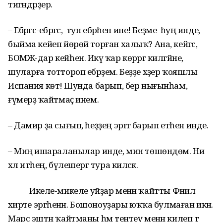
тигәндәрҙер.
– Ебәргәс-ебәргәс, тун ебәрһен ине! Беҙме һуң инде,
быйма кейеп йөрөй торған халыҡ? Ана, кейгәс,
БОМЖ-дар кейһен. Икәү ҡар көрәргә килгәйне,
шуларға тоттороп ебәрҙем. Беҙҙе хәҙер ҡояшлы
Испания көтә! Шунда барып, бер нығынһам,
ғүмерҙә ҡайтмаҫ инем.
– Дамир ҙа сығып, һеҙҙең эргәгә барып етһен инде.
– Миңә ишараланылар инде, мин төшөндөм. Ни
хәл итәһең, бүлешергә тура киләсәк.
Икеле-микеле уйҙар менән ҡайтты Фәнилә
әхирәте эргәһенән. Бошоноуҙары юҡҡа булмаған икән.
Марс эштән ҡайтманы һәм тентеү менән килеп тә