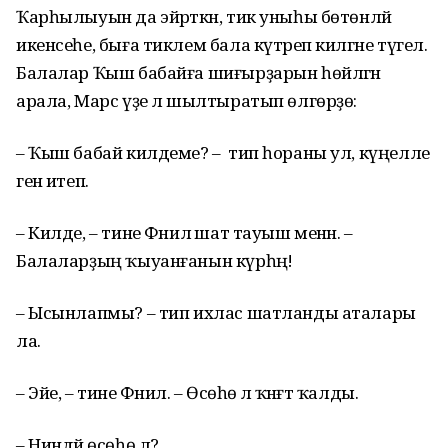
Ҡарһылыуын да эйәрткән, тик уныһы бөтөнләй
икенсеһе, быға тиклем бала күтәреп килгәне түгел.
Балалар Ҡыш бабайға шиғырҙарын һөйләгән
арала, Марс үҙе лә шылтыратып өлгөрҙө:
– Ҡыш бабай килдеме? – тип һораны ул, күңелле
генә итеп.
– Килде, – тине Фәнилә шат тауыш менән. –
Балаларҙың ҡыуанғанын күрһәң!
– Ысынлапмы? – тип ихлас шатланды аталары
ла.
– Эйе, – тине Фәнилә. – Өсөһө лә ҡәнәғәт ҡалды.
– Ниндәй өсөһө лә?