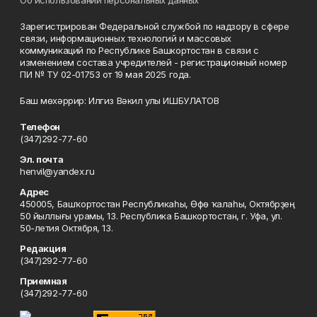
Об использовании персональных данных
Зарегистрирован Федеральной службой по надзору в сфере
связи, информационных технологий и массовых
коммуникаций по Республике Башкортостан в связи с
изменением состава учредителей - регистрационный номер
ПИ № ТУ 02-01753 от 19 мая 2025 года.
Баш мөхәррир: Илгиз Вәкил улы ИШБУЛАТОВ
Телефон
(347)292-77-60
Эл. почта
henvil@yandex.ru
Адрес
450005, Башҡортостан Республикаһы, Өфө ҡалаһы, Октябрҙең
50 йыллығы урамы, 13. Республика Башкортостан, г. Уфа, ул.
50-летия Октября, 13.
Редакция
(347)292-77-60
Приемная
(347)292-77-60