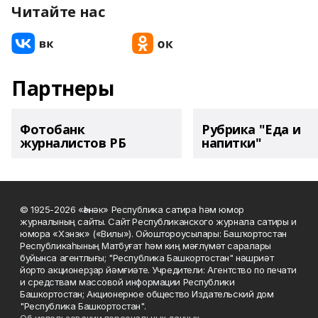
Читайте нас
Партнеры
Фотобанк
Рубрика "Еда и
журналистов РБ
напитки"
© 1925-2026 «Һәнәк» Республика сатира һәм юмор
журналының сайты. Сайт Республиканского журнала сатиры и
юмора «Хэнэк» («Вилы»). Ойоштороусылары: Башҡортостан
Республикаһының Матбуғат һәм киң мәғлүмәт саралары
буйынса агентлығы; "Республика Башкортостан" нәшриәт
йорто акционерҙар йәмғиәте. Учредители: Агентство по печати
и средствам массовой информации Республики
Башкортостан; Акционерное общество Издательский дом
"Республика Башкортостан".