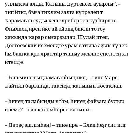
уллыҡҡа алды. Ҡатыны дүртенсегә ауырлы”, –
тип әйткәс, быға тиклем залға күтәрелеп тә
ҡарамаған судья кешеләргә бер генә күҙ һирпте.
Фәниләнең ирен ике ай өйөндә бикләп тотоу
хаҡында ҡарар сығарҙылар. Шулай итеп,
Достоевский исемендәге урам сатына аҙыҡ-түлек
һәм башҡа кәрәк-яраҡтар ташыу мәсьәләһе еңел генә хәл
ителде.
– Һин мине тыңламағанһың икән, – тине Марс,
ҡайтып барғанда, таксиҙа, ҡатынын ҡосаҡлап.
– һинең талабыңды үтәһәм, һинең файҙаға булыр
инеме? – тип көлөмһөрәне ҡатыны.
– Дөрөҫ эшләгәнһең! – тине ире. – Бәлки һеҙгә сит илгә