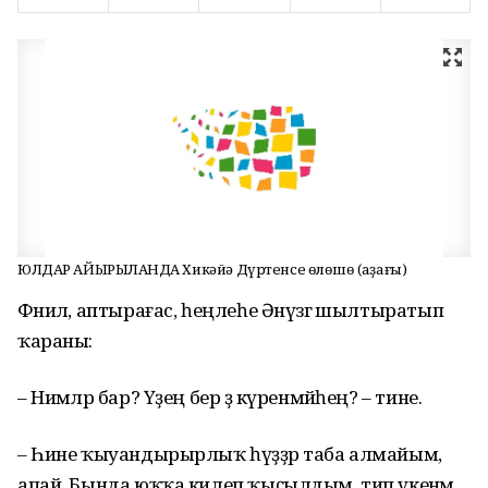
ЮЛДАР АЙЫРЫЛҒАНДА Хикәйә Дүртенсе өлөшө (аҙағы)
Фәнилә, аптырағас, һеңлеһе Әнүзәгә шылтыратып
ҡараны:
– Нимәләр бар? Үҙең бер ҙә күренмәйһең? – тине.
– Һине ҡыуандырырлыҡ һүҙҙәр таба алмайым,
апай. Бында юҡҡа килеп ҡыҫылдым, тип үкенәм