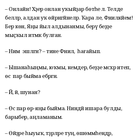
– Онлайн! Хәҙер онлан уҡыйҙар бөтәһе лә. Телде
беләләр, алдан уҡ өйрәнәгәйнеләр. Ҡара әле, Фәниләкәйем!
Бер көн, Яңы йыл алдынанмы, берәү беҙҙе
мыҫҡыл итмәк булған.
– Нимә эшләгән? – тине Фәнилә, һағайып.
– Ышанаһыңмы, юҡмы, кемдер, беҙҙе мәсхәрә итеп,
өс пар быйма ебәргән.
– Йә, йә, шунан?
– Өс пар өр-яңы быйма. Ниндәй ишара булды,
барыбер, аңламаным.
– Өйҙәре һыуыҡ, тәҙрәләре туң, өшөммәһендәр,