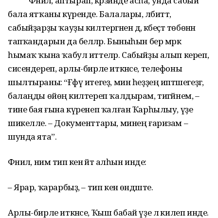
Фәнилә, аптырап, кәрзинде асһа, унда сабый
бала ятҡаны күренде. Балалары, әлбиттә,
сабыйҙарҙы ҡауҙы килтергәнен дә, кәбеҫтә төбөнән
тапҡандарын да беләләр. Быныһын бер мәркә
һымаҡ ҡына ҡабул иттеләр. Сабыйҙы алып кереп,
сисендереп, арлы-бирле иткәнсе, телефоны
шылтыраны: “Ғәфү итегеҙ, мин һеҙҙең иптәшегеҙгә,
балаңды өйөңә килтереп ҡалдырам, тигәйнем, –
тине бая ғына күренеп ҡалған Ҡарһылыу, үҙе
шикелле. – Документтары, минең ғаризам –
шунда ята”.
Фәнилә, нимә тип кенә әйтә алһын инде:
– Ярар, ҡарарбыҙ, – тип кенә өндәште.
Арлы-бирле иткәнсе, Ҡыш бабай үҙе лә килеп инде.