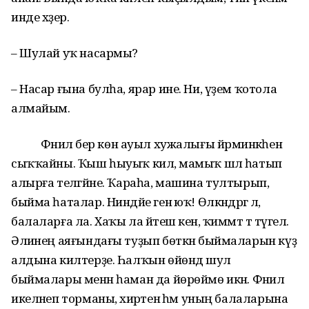
инде хәҙер.
– Шулай уҡ насармы?
– Насар ғына булһа, ярар ине. Ни, үҙем ҡотола
алмайым.
Фәнилә бер көн ауыл хужалығы йәрминкәһенә
сыҡҡайны. Ҡыш һыуыҡ килә, мамыҡ шәл һатып
алырға теләгәйне. Ҡараһа, машина тултырып,
быйма һаталар. Ниндәйе генә юҡ! Өлкәндәргә лә,
балаларға ла. Хаҡы ла йәтеш кенә, ҡиммәт тә түгел.
Әлиәнең аяғындағы туҙып бөткән быймаларын күҙ
алдына килтерҙе. Һалҡын өйөндә шул
быймалары менән һаман да йөрөймө икән. Фәнилә
икеләнеп торманы, әхирәтенә һәм уның балаларына