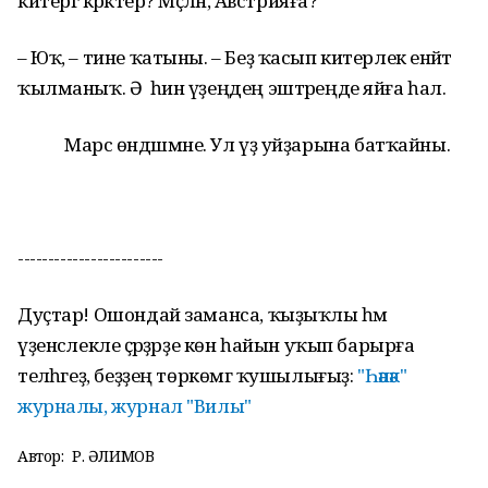
китергә кәрәктер? Мәҫәлән, Австрияға?
– Юҡ, – тине ҡатыны. – Беҙ ҡасып китерлек енәйәт
ҡылманыҡ. Ә һин үҙеңдең эштәреңде яйға һал.
Марс өндәшмәне. Ул үҙ уйҙарына батҡайны.
------------------------
Дуҫтар! Ошондай заманса, ҡыҙыҡлы һәм
үҙенсәлекле әҫәрҙәрҙе көн һайын уҡып барырға
теләһәгеҙ, беҙҙең төркөмгә ҡушылығыҙ:
"Һәнәк"
журналы, журнал "Вилы"
Автор:
Р. ҒӘЛИМОВ