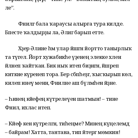
әле”.
Фәниләгә бала ҡараусы алырға тура килде.
Бәпесте ҡалдырҙы ла, Әлиәгә барып етте.
Хәҙер Әлиәне һәм улар йәшәгән йортто танырлыҡ
та түгел. Йорт хужабикәһе үҙенең элекке хәленә
әйләнеп ҡайтҡан. Бик ныҡ итеп биҙәнгән, йәшәреп
киткәне күренеп тора. Бер сәбәпһеҙгә, ҡысҡырып көлә,
килеп инеү менән, Фәниләне аш бүлмәһенә әйҙәне.
– Һинең кәйефең күтәрелеүенә шатмын! – тине
Фәнилә, ихлас итеп.
– Кәйеф кенә күтәрелгән, тиһеңме? Минең күңелемдә
– байрам! Хатта, тантана, тип әйтергә мөмкин!