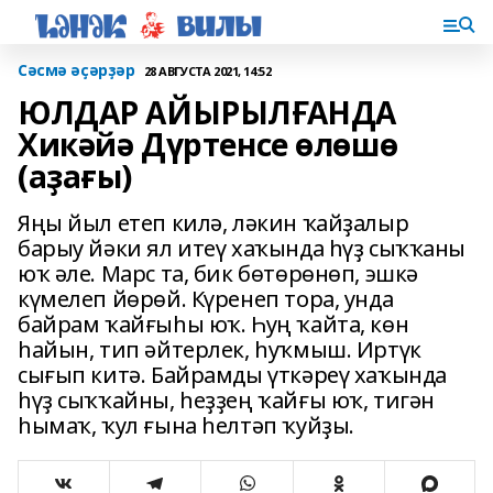
Сәсмә әҫәрҙәр
28 АВГУСТА 2021, 14:52
ЮЛДАР АЙЫРЫЛҒАНДА
Хикәйә Дүртенсе өлөшө
(аҙағы)
Яңы йыл етеп килә, ләкин ҡайҙалыр
барыу йәки ял итеү хаҡында һүҙ сыҡҡаны
юҡ әле. Марс та, бик бөтөрөнөп, эшкә
күмелеп йөрөй. Күренеп тора, унда
байрам ҡайғыһы юҡ. Һуң ҡайта, көн
һайын, тип әйтерлек, һуҡмыш. Иртүк
сығып китә. Байрамды үткәреү хаҡында
һүҙ сыҡҡайны, һеҙҙең ҡайғы юҡ, тигән
һымаҡ, ҡул ғына һелтәп ҡуйҙы.