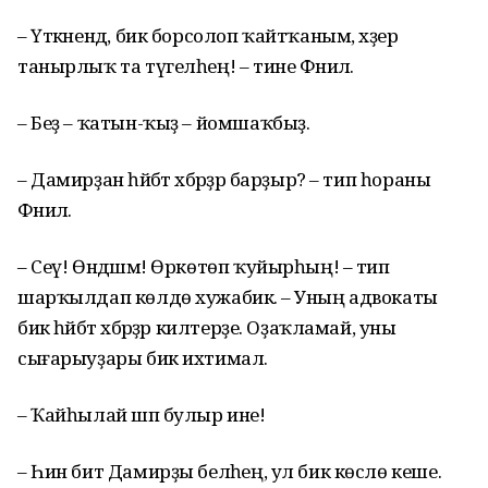
– Үткәнендә, бик борсолоп ҡайтҡаным, хәҙер
танырлыҡ та түгелһең! – тине Фәнилә.
– Беҙ – ҡатын-ҡыҙ – йомшаҡбыҙ.
– Дамирҙан һәйбәт хәбәрҙәр барҙыр? – тип һораны
Фәнилә.
– Сеү! Өндәшмә! Өркөтөп ҡуйырһың! – тип
шарҡылдап көлдө хужабикә. – Уның адвокаты
бик һәйбәт хәбәрҙәр килтерҙе. Оҙаҡламай, уны
сығарыуҙары бик ихтимал.
– Ҡайһылай шәп булыр ине!
– Һин бит Дамирҙы беләһең, ул бик көслө кеше.