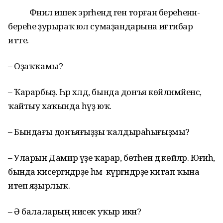
Фәнилә ишек эргәһендә генә торған береһенән-
береһе ҙурыраҡ юл сумаҙандарына иғтибар
итте.
– Оҙаҡҡамы?
– Ҡарарбыҙ. Һәр хәлдә, бында донъя көйләнмәйенсә,
ҡайтыу хаҡында һүҙ юҡ.
– Бындағы донъяғыҙҙы ҡалдыраһығыҙмы?
– Уларын Дамир үҙе ҡарар, бөтәһен дә көйләр. Юғиһә,
бында кисергәндәрҙе һәм күргәндәрҙе китап ҡына
итеп яҙырлыҡ.
– Ә балаларың нисек уҡыр икән?