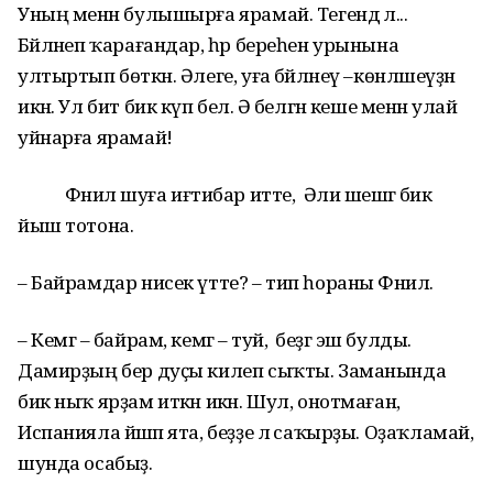
Уның менән булышырға ярамай. Тегендә лә...
Бәйләнеп ҡарағандар, һәр береһен урынына
ултыртып бөткән. Әлеге, уға бәйләнеү –көнләшеүҙән
икән. Ул бит бик күп белә. Ә белгән кеше менән улай
уйнарға ярамай!
Фәнилә шуға иғтибар итте, Әлиә шешәгә бик
йыш тотона.
– Байрамдар нисек үтте? – тип һораны Фәнилә.
– Кемгә – байрам, кемгә – туй, ә беҙгә эш булды.
Дамирҙың бер дуҫы килеп сыҡты. Заманында
бик ныҡ ярҙам иткән икән. Шул, онотмаған,
Испанияла йәшәп ята, беҙҙе лә саҡырҙы. Оҙаҡламай,
шунда осабыҙ.