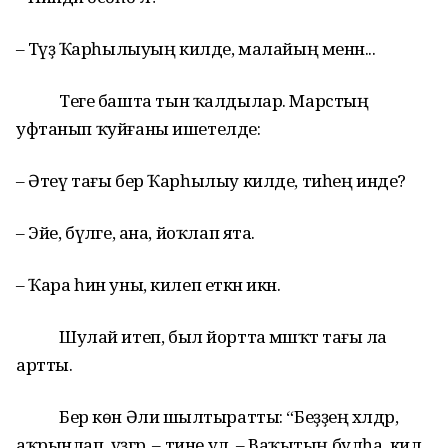
– Тәүҙә Ҡарһылыуың килде, малайың менән...
Теге башта тын ҡалдылар. Марстың
уфтанып ҡуйғаны ишетелде:
– Әтеү тағы бер Ҡарһылыу килде, тиһең инде?
– Эйе, бүләге, ана, йоҡлап ята.
– Ҡара һин уны, килеп еткән икән.
Шулай итеп, был йортта мәшәҡәт тағы ла
артты.
Бер көн Әлиә шылтыратты: “Беҙҙең хәлдәр,
аҡрынлап, үҙгәрә, – тине ул. – Ваҡытың булһа, кил