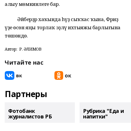
алыу мөмкинлеге бар.
Әйберҙәр хаҡында һүҙ сыҡҡас ҡына, Фәриҙә
үҙе өсөн яңы торлаҡ эҙләү ихтыяжы барлығына
төшөндө.
Автор:
Р. ҒӘЛИМОВ
Читайте нас
Партнеры
Фотобанк
Рубрика "Еда и
журналистов РБ
напитки"