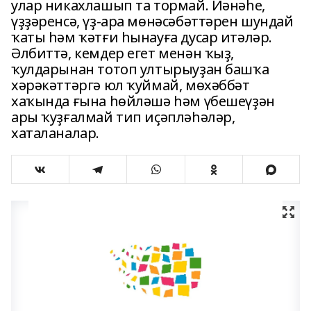
улар никахлашып та тормай. Йәнәһе,
үҙҙәренсә, үҙ-ара мөнәсәбәттәрен шундай
ҡаты һәм ҡәтғи һынауға дусар итәләр.
Әлбиттә, кемдер егет менән ҡыҙ,
ҡулдарынан тотоп ултырыуҙан башҡа
хәрәкәттәргә юл ҡуймай, мөхәббәт
хаҡында ғына һөйләшә һәм үбешеүҙән
ары ҡуҙғалмай тип иҫәпләһәләр,
хаталаналар.