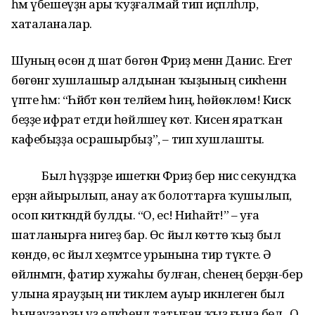
һәм үбешеүҙән ары ҡуҙғалмай тип иҫәпләһәләр,
хаталаналар.
Шуның өсөн дә шат бөгөн Фәриҙә менән Данис. Егет
бөгөнгә хушлашыр алдынан ҡыҙының сикәһенән
үпте һәм: “Һәйбәт көн теләйем һиңә, һөйөклөм! Кискә
беҙҙе ифрат етди һөйләшеү көтә. Кисен яратҡан
кафебыҙҙа осрашырбыҙ”, – тип хушлашты.
Был һүҙҙәрҙе ишеткән Фәриҙә бер нисә секундҡа
ерҙән айырылып, анау аҡ болоттарға ҡушылып,
осоп киткәндәй булды. “О, ес! Ниһайәт!” – уға
шатланырға нигеҙ бар. Өс йыл көттө ҡыҙ был
көндө, өс йыл хеҙмәтсе урынына тир түкте. Ә
өйләнмәгән, фатир хужаһы булған, әсәһенең берҙән-бер
улына ярауҙың ни тиклем ауыр икәнлеген был
һынауҙарҙы үҙ елкәһендә татыған ҡыҙ ғына белә. О,