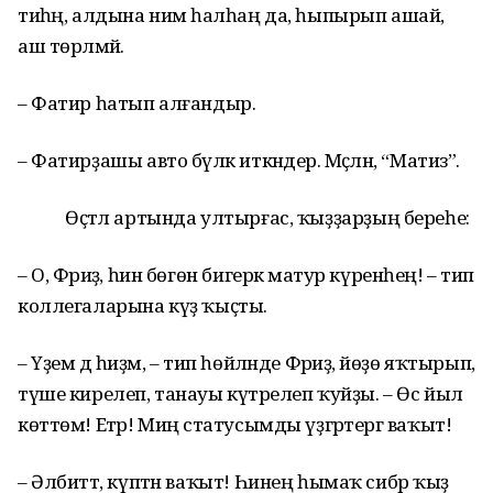
тиһәң, алдына нимә һалһаң да, һыпырып ашай,
аш төрләмәй.
– Фатир һатып алғандыр.
– Фатирҙашы авто бүләк иткәндер. Мәҫәлән, “Матиз”.
Өҫтәл артында ултырғас, ҡыҙҙарҙың береһе:
– О, Фәриҙә, һин бөгөн бигерәк матур күренәһең! – тип
коллегаларына күҙ ҡыҫты.
– Үҙем дә һиҙәм, – тип һөйләнде Фәриҙә, йөҙө яҡтырып,
түше кирелеп, танауы күтәрелеп ҡуйҙы. – Өс йыл
көттөм! Етәр! Миңә статусымды үҙгәртергә ваҡыт!
– Әлбиттә, күптән ваҡыт! Һинең һымаҡ сибәр ҡыҙ