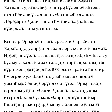
ишекте тибеп асып йөрөмәһен өсөн. Хеҙмәттә
ҡатнашыу, йәғни, өйҙәге эштәр ҙә бүлешеү йәһәтенән
етди һөйләшеү талап итә. Әлегә икеһе лә эшләй.
Дөрөҫөрәге, Данис эшләй һәм ғаилә ҡаҙнаһына
күберәк аҡсаны ул килтерә.
Кешеләр Фәриҙәгә күп тапҡыр әйткәне бар. Ситтән
ҡарағанда, уларҙан да бәхетлерәк кеше юҡ һымаҡ.
Ирҙең эшләүе, ә ҡатынының, әйтәйек, сибәр һәм һылыу
булыуы, халыҡ-ара стандарттарға ярашлы, төп
күрһәткестәрҙең береһе. Юҡ, был осраҡта һәйбәт ир
һәм егәрле хужабикә билдәләмәһе менән сикләнеү
урынһыҙ. Сөнки, берәүгә лә сер түгел, Фәриҙә – сибәр,
егәрле һәм уңған. Ә инде Данисҡа килгәндә, нимә
әйтергә лә белеп булмай. Әхирәттәре күп тапҡыр,
һинең параметрҙар, бынауы бишенсе үлсәмең
менән генә әллә ниндәй хөрмәткә һәм иғтибарға дәғүә итә