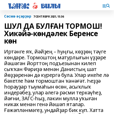
Сәсмә әҫәрҙәр
7 СЕНТЯБРЯ 2021, 15:36
ШУЛ ДА БУЛҒАН ТОРМОШ!
Хикәйә-көндәлек Беренсе
көн
Иртәнге яҡ, йәйҙең – һуңғы, көҙҙөң тәүге
көндәре. Тормоштоң матурлығын үҙҙәре
йәшәгән йорттоң подъезынан килеп
сыҡҡан Фәриҙә менән Данистың шат
йөҙҙәренән дә күрергә була. Улар икеһе лә
бәхетле һәм тормоштан ҡәнәғәт. Һеҙҙә
һорауҙар тыумаһын өсөн, асыҡлыҡ
индерәбеҙ, улар әлегә рәсми теркәүһеҙ,
йәғни, ЗАГС-һыҙ, ләкин мулла уҡыған
никах менән генә йәшәп яталар.
Ғәжәпләнмәгеҙ, ундайҙар бик күп. Хатта