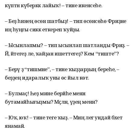
күптән күберәккә лайыҡ! – тине икенсеһе.
– Беҙ һинең өсөн шатбыҙ! – тип өсөнсөһө Фәриҙәне
иң һуңғы сиккә еткереп ҡуйҙы.
– Ысынлапмы? – тип ысынлап шатланды Фәриҙә. –
Йә, әйтегеҙ әле, ҡайҙан ишеттегеҙ? Кем “тиште”?
– Берәү ҙә “тишмәне”, – тине ҡыҙҙарҙың береһе, –
беҙҙең идаралыҡ уны өс йыл көтә.
– Булмаҫ! Һеҙ мине берәйһе менән
бутамайһығыҙмы? Мәҫәлән, үҙең менән?
– Юҡ, юҡ! – тине теге ҡыҙ. – Миңә әлегә ундай бәхет
янамай.