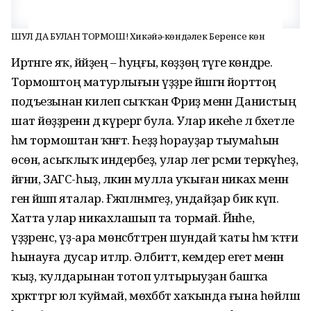
ШУЛ ДА БУЛҒАН ТОРМОШ! Хикәйә-көндәлек Беренсе көн
Иртәнге яҡ, йәйҙең – һуңғы, көҙҙөң тәүге көндәре.
Тормоштоң матурлығын үҙҙәре йәшәгән йорттоң
подъезынан килеп сыҡҡан Фәриҙә менән Данистың
шат йөҙҙәренән дә күрергә була. Улар икеһе лә бәхетле
һәм тормоштан ҡәнәғәт. Һеҙҙә һорауҙар тыумаһын
өсөн, асыҡлыҡ индерәбеҙ, улар әлегә рәсми теркәүһеҙ,
йәғни, ЗАГС-һыҙ, ләкин мулла уҡыған никах менән
генә йәшәп яталар. Ғәжәпләнмәгеҙ, ундайҙар бик күп.
Хатта улар никахлашып та тормай. Йәнәһе,
үҙҙәренсә, үҙ-ара мөнәсәбәттәрен шундай ҡаты һәм ҡәтғи
һынауға дусар итәләр. Әлбиттә, кемдер егет менән
ҡыҙ, ҡулдарынан тотоп ултырыуҙан башҡа
хәрәкәттәргә юл ҡуймай, мөхәббәт хаҡында ғына һөйләшә