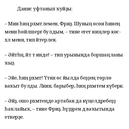
Данис уфтанып ҡуйҙы:
– Мин һиңә рәхмәтлемен, Фәриҙә. Шуның өсөн һинең
менән һөйләшергә булдым, – тине егет ниңәлер көс-
хәл менән, тип әйтерлек.
– Әйтһәң, әйт тә инде! – тип урынында боршаңланы
ҡыҙ.
– Эйе, һиңә рәхмәт! Үткән өс йылда беҙҙең төрлө
ваҡыт булды. Ләкин, барыбер, һиңә рәхмәтем күберәк.
– Әйҙә, ошо рәхмәтеңде артабан да күңелдәребеҙҙә
һаҡлайыҡ, – тине Фәриҙә, һүҙҙәрен дә ваҡытында
еткерҙе.