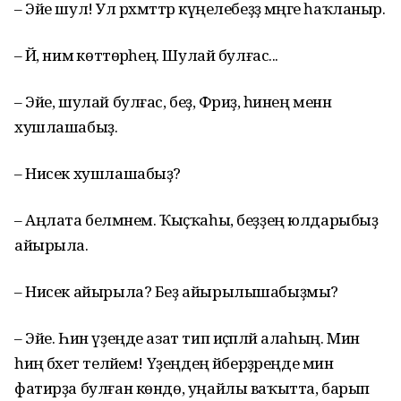
– Эйе шул! Ул рәхмәттәр күңелебеҙҙә мәңге һаҡланыр.
– Йә, нимә көттөрәһең. Шулай булғас...
– Эйе, шулай булғас, беҙ, Фәриҙә, һинең менән
хушлашабыҙ.
– Нисек хушлашабыҙ?
– Аңлата белмәнем. Ҡыҫҡаһы, беҙҙең юлдарыбыҙ
айырыла.
– Нисек айырыла? Беҙ айырылышабыҙмы?
– Эйе. Һин үҙеңде азат тип иҫәпләй алаһың. Мин
һиңә бәхет теләйем! Үҙеңдең әйберҙәреңде мин
фатирҙа булған көндө, уңайлы ваҡытта, барып