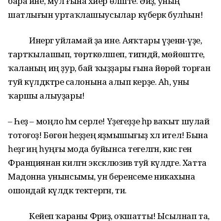
бара ине, мул ғына хәйер өләште. Әйҙә, уның
шатлығын уртаҡлашыусылар күберәк булһын!
Инергә уйламай ҙа ине. Аяҡтары үҙенән-үҙе,
тартҡылашып, төрткөләшеп, тигәндәй, мөйөштәге,
ҡаланың иң ҙур, бай ҡыҙҙары ғына йөрөй торған
туй күлдәктәре салонына алып керҙе. Аһ, уны
ҡаршы алыуҙары!
– Һеҙ – моңло һәм серле! Үҙегеҙҙе һәр ваҡыт шулай
тотоғоҙ! Бөгөн һеҙҙең яҙмышығыҙ хәл ителә! Бына
һеҙгә иң һуңғы мода буйынса тегелгән, кисә генә
Франциянан килгән эксклюзив туй күлдәге. Хатта
Мадонна унынсымы, ун беренсеме никахына
ошондай күлдәк тектергән, ти.
Кейеп ҡараны Фәриҙә, оҡшатты! Ысылнап та,