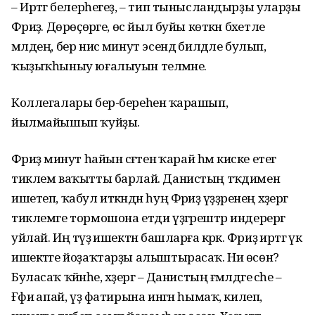
– Иртәгә белерһегеҙ, – тип тынысландырҙы уларҙы
Фәриҙә. Дөрөҫөрәге, өс йыл буйы көткән бәхетле
мәлдең, бер нисә минут эсендә билдәле булып,
ҡыҙыҡһыныу юғалыуын теләмәне.
Коллегалары бер-береһенә ҡарашып,
йылмайышып ҡуйҙы.
Фәриҙә минут һайын сәғәтенә ҡарай һәм киске етегә
тиклем ваҡытты барлай. Данистың тәҡдимен
ишетеп, ҡабул иткәндән һуң Фәриҙә үҙҙәренең хәҙергә
тиклемге тормошона етди үҙгәрештәр индерергә
уйлай. Иң тәүҙә ишектән башларға кәрәк. Фәриҙә иртәгә үк
ишектәге йоҙаҡтарҙы алыштырасаҡ. Ни өсөн?
Буласаҡ ҡәйнәһе, хәҙергә – Данистың ғәмәлдәге әсәһе –
Ғәфиә апай, үҙ фатирына ингән һымаҡ, килеп,