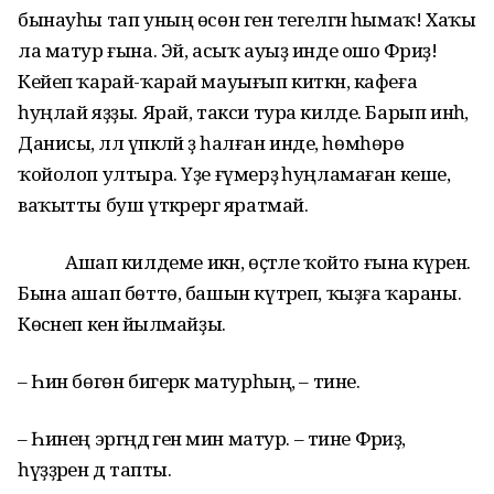
бынауһы тап уның өсөн генә тегелгән һымаҡ! Хаҡы
ла матур ғына. Эй, асыҡ ауыҙ инде ошо Фәриҙә!
Кейеп ҡарай-ҡарай мауығып киткән, кафеға
һуңлай яҙҙы. Ярай, такси тура килде. Барып инһә,
Данисы, әллә үпкәләй ҙә һалған инде, һөмһөрө
ҡойолоп ултыра. Үҙе ғүмерҙә һуңламаған кеше,
ваҡытты буш үткәрергә яратмай.
Ашап килдеме икән, өҫтәле ҡойто ғына күренә.
Бына ашап бөттө, башын күтәреп, ҡыҙға ҡараны.
Көсәнеп кенә йылмайҙы.
– Һин бөгөн бигерәк матурһың, – тине.
– Һинең эргәңдә генә мин матур. – тине Фәриҙә,
һүҙҙәрен дә тапты.