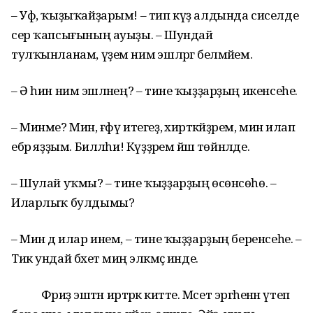
– Уф, ҡыҙыҡайҙарым! – тип күҙ алдында сиселде
сер ҡапсығының ауыҙы. – Шундай
тулҡынланам, үҙем нимә эшләргә белмәйем.
– Ә һин нимә эшләнең? – тине ҡыҙҙарҙың икенсеһе.
– Минме? Мин, ғәфү итегеҙ, әхирәткәйҙәрем, мин илап
ебәрә яҙҙым. Билләһи! Күҙҙәремә йәш төйнәлде.
– Шулай уҡмы? – тине ҡыҙҙарҙың өсөнсөһө. –
Иларлыҡ булдымы?
– Мин дә илар инем, – тине ҡыҙҙарҙың беренсеһе. –
Тик ундай бәхет миңә эләкмәҫ инде.
Фәриҙә эштән иртәрәк китте. Мәсет эргәһенән үтеп