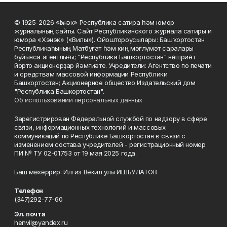
© 1925-2026 «Һәнәк» Республика сатира һәм юмор
журналының сайты. Сайт Республиканского журнала сатиры и
юмора «Хэнэк» («Вилы»). Ойоштороусылары: Башҡортостан
Республикаһының Матбуғат һәм киң мәғлүмәт саралары
буйынса агентлығы; "Республика Башкортостан" нәшриәт
йорто акционерҙар йәмғиәте. Учредители: Агентство по печати
и средствам массовой информации Республики
Башкортостан; Акционерное общество Издательский дом
"Республика Башкортостан".
Об использовании персональных данных
Зарегистрирован Федеральной службой по надзору в сфере
связи, информационных технологий и массовых
коммуникаций по Республике Башкортостан в связи с
изменением состава учредителей - регистрационный номер
ПИ № ТУ 02-01753 от 19 мая 2025 года.
Баш мөхәррир: Илгиз Вәкил улы ИШБУЛАТОВ
Телефон
(347)292-77-60
Эл. почта
henvil@yandex.ru