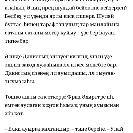
алаһың. Ә ниңә иреңә шундай бейек кәпәс кейҙерҙең?
Беләбеҙ, ул үҙеңдән ярты кәпәскә тәпәшерәк. Шулай
булғас, һинең тарафтан уның тар маңлайына
саталы-саталы мөгөҙ ҡуйыу – үҙе бер һауап,
тигәне бар.
Ә инде Данистың эшләүенә килгәндә, уның үҙе
эшләгән завод хужаһына хәл иткес мөнәсәбәте бар.
Данистың әсәһенең әллә ауылдашы, әллә тыуған-
тыумасаһы.
Төшкө ашты саҡ еткерҙе Фәриҙә. Әхирәттәре иһә,
емтек аулаған ҡоҙғон һымаҡ, уның ауыҙынан
хәбәр көтә.
– Бәлки ауырға ҡалғандыр, – тине береһе. – Улай