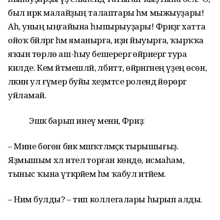
был иркә малайҙың талаптары һәм мыжыуҙары!
Аһ, уның ыңғайына һыпырыуҙары! Фәриҙәгә хатта
ойоҡ бәйләргә һәм яманырға, иҙән йыуырға, ҡырҡҡа
яҡын төрлө аш-һыу бешерергә өйрәнергә тура
килде. Кем әйтмешләй, әлбиттә, өйрәнгәнең үҙең өсөн,
ләкин ул ғүмер буйы хеҙмәтсе ролендә йөрөргә
уйламай.
Эшкә барып инеү менән, Фәриҙә:
– Мине бөгөн бик мәшәҡәтләмәҫкә тырышығыҙ.
Яҙмышым хәл ителә торған көндө, исмаһам,
тыныс ҡына үткәрәйем һәм ҡабул итәйем.
– Нимә булды? – тип коллегалары һырып алды.