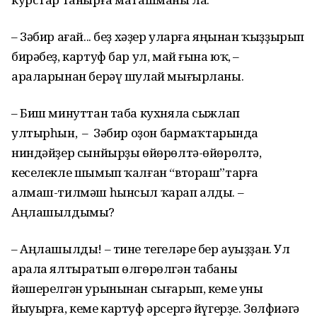
– Зәбир ағай... беҙ хәҙер уларға яңынан ҡыҙҙырып
бирәбеҙ, картуф бар ул, май ғына юҡ, –
араларынан берәү шулай мығырланы.
– Биш минуттан таба кухняла сыжлап
ултырһын, – Зәбир оҙон бармаҡтарында
ниндәйҙер сынйырҙы өйөрөлтә-өйөрөлтә,
кеселекле шымып ҡалған “втораш”тарға
алмаш-тилмәш һынсыл ҡарап алды. –
Аңлашылдымы?
– Аңлашылды! – тине тегеләре бер ауыҙҙан. Ул
арала ялтыратып өлгөрөлгән табаны
йәшерелгән урынынан сығарып, кеме уны
йыуырға, кеме картуф әрсергә йүгерҙе. Зөлфиәгә