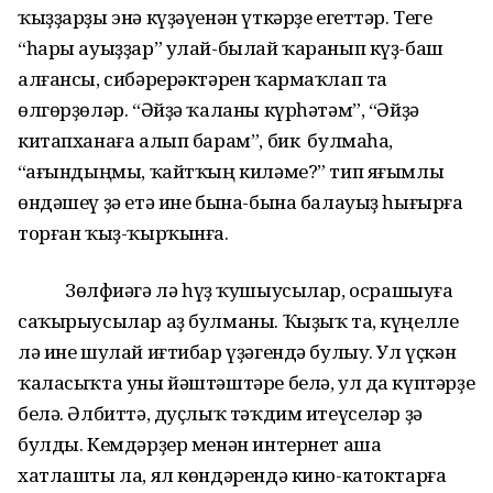
ҡыҙҙарҙы энә күҙәүенән үткәрҙе егеттәр. Теге
“һары ауыҙҙар” улай-былай ҡаранып күҙ-баш
алғансы, сибәрерәктәрен ҡармаҡлап та
өлгөрҙөләр. “Әйҙә ҡаланы күрһәтәм”, “Әйҙә
китапханаға алып барам”, бик булмаһа,
“Һағындыңмы, ҡайтҡың киләме?” тип яғымлы
өндәшеү ҙә етә ине бына-бына балауыҙ һығырға
торған ҡыҙ-ҡырҡынға.
Зөлфиәгә лә һүҙ ҡушыусылар, осрашыуға
саҡырыусылар аҙ булманы. Ҡыҙыҡ та, күңелле
лә ине шулай иғтибар үҙәгендә булыу. Ул үҫкән
ҡаласыҡта уны йәштәштәре белә, ул да күптәрҙе
белә. Әлбиттә, дуҫлыҡ тәҡдим итеүселәр ҙә
булды. Кемдәрҙер менән интернет аша
хатлашты ла, ял көндәрендә кино-катоктарға