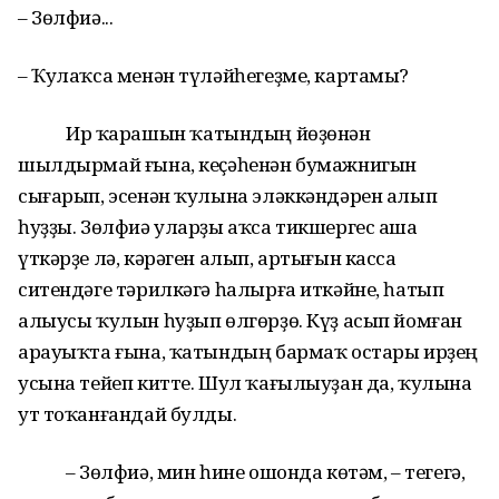
– Зөлфиә...
– Ҡулаҡса менән түләйһегеҙме, картамы?
Ир ҡарашын ҡатындың йөҙөнән
шылдырмай ғына, кеҫәһенән бумажнигын
сығарып, эсенән ҡулына эләккәндәрен алып
һуҙҙы. Зөлфиә уларҙы аҡса тикшергес аша
үткәрҙе лә, кәрәген алып, артығын касса
ситендәге тәрилкәгә һалырға иткәйне, һатып
алыусы ҡулын һуҙып өлгөрҙө. Күҙ асып йомған
арауыҡта ғына, ҡатындың бармаҡ остары ирҙең
усына тейеп китте. Шул ҡағылыуҙан да, ҡулына
ут тоҡанғандай булды.
– Зөлфиә, мин һине ошонда көтәм, – тегегә,