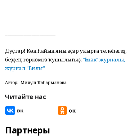
–––––––––––––––––––
Дуҫтар! Көн һайын яңы әҫәр уҡырға теләһәгеҙ,
беҙҙең төркөмгә ҡушылығыҙ:
"Һәнәк" журналы,
журнал "Вилы"
Автор:
Миләүшә Ҡаһарманова
Читайте нас
Партнеры