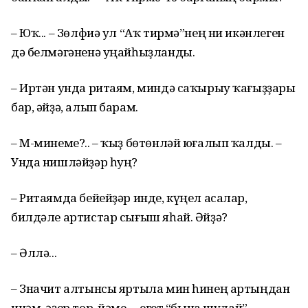
– Юҡ... – Зөлфиә ул “Аҡ тирмә”нең ни икәнлеген
дә белмәгәненә уңайһыҙланды.
– Иртән унда ритаям, миндә саҡырыу ҡағыҙҙары
бар, әйҙә, алып барам.
– М-минеме?.. – ҡыҙ бөтөнләй юғалып ҡалды. –
Унда нишләйҙәр һуң?
– Ритаямда бейейҙәр инде, күңел асалар,
билдәле артистар сығыш яһай. Әйҙә?
– Әллә...
– Значит алтынсы яртыла мин һинең артыңдан
инәм, әҙер тор, йәме, – егет “бына шулай”