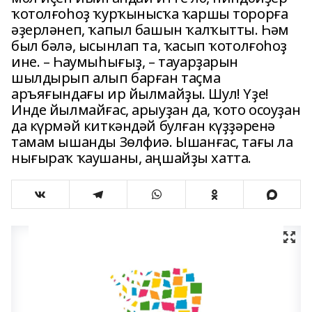
ҡотолғоһоҙ ҡурҡынысҡа ҡаршы торорға
әҙерләнеп, ҡапыл башын ҡалҡытты. Һәм
был бәлә, ысынлап та, ҡасып ҡотолғоһоҙ
ине. – Һаумыһығыҙ, – тауарҙарын
шылдырып алып барған таҫма
аръяғындағы ир йылмайҙы. Шул! Үҙе!
Инде йылмайғас, арыуҙан да, ҡото осоуҙан
да күрмәй киткәндәй булған күҙҙәренә
тамам ышанды Зөлфиә. Ышанғас, тағы ла
нығыраҡ ҡаушаны, аңшайҙы хатта.