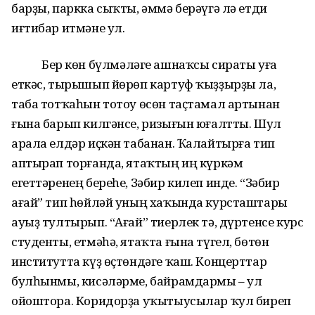
барҙы, паркка сыҡты, әммә берәүгә лә етди
иғтибар итмәне ул.
Бер көн бүлмәләге ашнаҡсы сираты уға
еткәс, тырышып йөрөп картуф ҡыҙҙырҙы ла,
таба тотҡаһын тотоу өсөн таҫтамал артынан
ғына барып килгәнсе, ризығын юғалтты. Шул
арала елдәр иҫкән табанан. Ҡалайтырға тип
аптырап торғанда, ятаҡтың иң күркәм
егеттәренең береһе, Зәбир килеп инде. “Зәбир
ағай” тип һөйләй уның хаҡында курсташтары
ауыҙ тултырып. “Ағай” тиерлек тә, дүртенсе курс
студенты, етмәһә, ятаҡта ғына түгел, бөтөн
институтта күҙ өҫтөндәге ҡаш. Концерттар
булһынмы, кисәләрме, байрамдармы – ул
ойоштора. Коридорҙа уҡытыусылар ҡул биреп