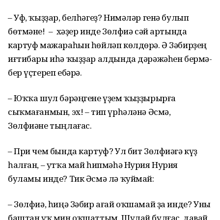
– Уф, ҡыҙҙар, белһәгеҙ? Нимәләр генә булып
бөтмәне! – хәҙер инде Зөлфиә сәй артында
картуф мажараһын һөйләп көлдөрә. Ә Зәбирҙең
иғтибары иһә ҡыҙҙар алдында дәрәжәһен бермә-
бер үҫтереп ебәрә.
– Юҡҡа шул бәрәңгене үҙем ҡыҙҙырырға
сыҡмағанмын, эх! – тип үрһәләнә Әсмә,
Зөлфиәне тыңлағас.
– При чем бында картуф? Ул бит Зөлфиәгә күҙ
һалған, – утҡа май һипмәһә Нурия Нурия
буламы инде? Тик Әсмә лә ҡуймай:
– Зөлфиә, һиңә Зәбир ағай оҡшамай ҙа инде? Уны
баштан уҡ мин оҡшаттым. Шулай булғас, давай