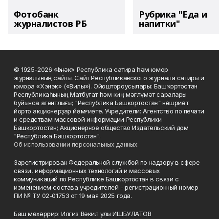
Фотобанк
Рубрика "Еда и
журналистов РБ
напитки"
© 1925-2026 «Һәнәк» Республика сатира һәм юмор
журналының сайты. Сайт Республиканского журнала сатиры и
юмора «Хэнэк» («Вилы»). Ойоштороусылары: Башҡортостан
Республикаһының Матбуғат һәм киң мәғлүмәт саралары
буйынса агентлығы; "Республика Башкортостан" нәшриәт
йорто акционерҙар йәмғиәте. Учредители: Агентство по печати
и средствам массовой информации Республики
Башкортостан; Акционерное общество Издательский дом
"Республика Башкортостан".
Об использовании персональных данных
Зарегистрирован Федеральной службой по надзору в сфере
связи, информационных технологий и массовых
коммуникаций по Республике Башкортостан в связи с
изменением состава учредителей - регистрационный номер
ПИ № ТУ 02-01753 от 19 мая 2025 года.
Баш мөхәррир: Илгиз Вәкил улы ИШБУЛАТОВ