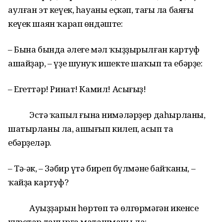
аулған эт кеүек, һауаны еҫкәп, тағы ла баяғы
кеүек шаян ҡарап өндәште:
– Бына бында әлеге мәл ҡыҙҙырылған картуф
ашайҙар, – үҙе шунуҡ ишекте шаҡып та ебәрҙе:
– Егеттәр! Ринат! Камил! Асығыҙ!
Эстә ҡапыл ғына нимәләрҙер даһырланы,
шатырланы ла, ашығып килеп, асып та
ебәрҙеләр.
– Тә-әк, – Зәбир үтә биреп бүлмәне байҡаны, –
ҡайҙа картуф?
Ауыҙҙарын һөртөп тә өлгөрмәгән икенсе
курстар танырға маташманы ла: