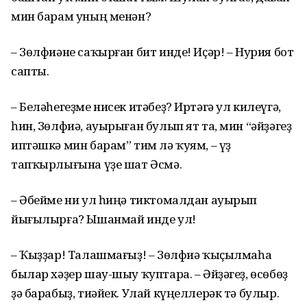
мин барам уның менән?
– Зөлфиәне саҡырған бит инде! Иҫәр! – Нурия бот
сапты.
– Беләһегеҙме нисек итәбеҙ? Иртәгә ул килеүгә,
һин, Зөлфиә, ауырыған булып ят та, мин “әйҙәгеҙ
иптәшкә мин барам” тим лә ҡуям, – үҙ
тапҡырлығына үҙе шат Әсмә.
– Әбейме ни ул һиңә тиктомалдан ауырып
йығылырға? Ышанмай инде ул!
– Ҡыҙҙар! Талашмағыҙ! – Зөлфиә ҡыҫылмаһа
былар хәҙер шау-шыу ҡуптара. – Әйҙәгеҙ, өсөбөҙ
ҙә барабыҙ, тиәйек. Улай күңеллерәк тә булыр.