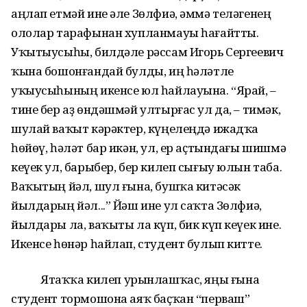
аңлап етмәй ине әле Зөлфиә, әммә теләгенең
ололар тарафынан хупланмауы һағайтты.
Уҡытыусыһы, билдәле рәссам Игорь Сергеевич
ҡына бошонғандай булды, иң һәләтле
уҡыусыһының икенсе юл һайлауына. “Ярай, –
тине бер аҙ өндәшмәй ултырғас ул да, – тимәк,
шулай ваҡыт кәрәктер, күңелеңдә ижадҡа
һөйөү, һәләт бар икән, ул, ер аҫтындағы шишмә
кеүек ул, барыбер, бер килеп сығыу юлын таба.
Ваҡытың йәл, шул ғына, бушҡа китәсәк
йылдарың йәл...” Йәш ине ул саҡта Зөлфиә,
йылдары ла, ваҡыты ла күп, бик күп кеүек ине.
Икенсе һөнәр һайлап, студент булып китте.
Ятаҡҡа килеп урынлашҡас, яңы ғына
студент тормошона аяҡ баҫҡан “перваш”