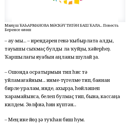
Миләүшә ҠАҺАРМАНОВА МӘСКӘҮ ТИГӘН БАШ ҠАЛА... Повесть
Беренсе өлөш
– Һау-мы... – ирендәрен генә ҡыбырлата алды,
тауышы сыҡмаҫ булды ла ҡуйҙы, хәйерһеҙ.
Ҡаршылағы яуабын аңланы шулай ҙа.
– Ошонда осратырмын тип һис тә
уйламағайным... Һинме-түгелме тип, баянан
бирле уралам, инде, ахырҙа, һөйләшеп
ҡарамайынса, белеп булмаҫ тип, бына, кассаңа
килдем. Зөлфиә, һин күптән...
– Мең ике йөҙ ҙә туҡһан биш һум.