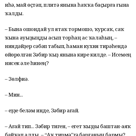
иһә, май өҫтәп, плитә янына һаҡҡа баҫырға ғына
ҡалды.
– Бына ошондай ул ятаҡ тормошо, ҡурсаҡ, саҡ
ҡына ауыҙыңды асып торһаң ас ҡалаһың, –
ниндәйҙер сәбәп табып, һаман кухня тирәһендә
өйөрөлгән Зәбир ҡыҙ янына кире килде. – Исемең
нисек әле һинең?
– Зөлфиә.
– Мин...
– Һеҙҙе беләм инде, Зәбир ағай.
– Ағай тип... Зәбир тиген, – егет ҡыҙҙы баштан-аяҡ
байҡап алды. – “Аҡ тирмә”гә барғаның бармы?