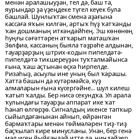
менән аралашыуҙан, тел дә, баш та,
яурындар ҙа үҙеңдеке түгел кеүек була
башлай. Шунлыҡтан смена аҙағына
кассаға яҡын килгән, артыҡ һүҙ ҡатҡанды
ҡан дошманың иткәндәйһең. Эш көнөнөң
һуңғы сәғәттәрен атҡарып маташҡан
Зөлфиә, кассаның быяла тәҙрәһе алдынан,
тауарҙарҙың штрих-кодын пипелдәтә-
пипелдәтә тикшереүҙән туҡталмайынса
ғына, ҡаш аҫтынан өҫкә һирпелде.
Ризаһыҙ, асыулы ине уның был ҡарашы.
Хатта башын да күтәрмәйсә, күҙ
алмаларын ғына күсергәйне... шул килеш
ҡатып ҡалды. Бер нисә секундҡа. Ул арала
ҡулындағы тауарҙы аппарат ике ҡат
һанап өлгөрҙө. Сигналдың икенсе тапҡыр
сыйылдағанынан айнып, өйрәнгән
бармаҡтары менән төймәләрен тиҙ-тиҙ
баҫҡылап кире минусланы. Унан, бер генә
мәл иҫен йыйғандай итте лә, ниндәйҙер