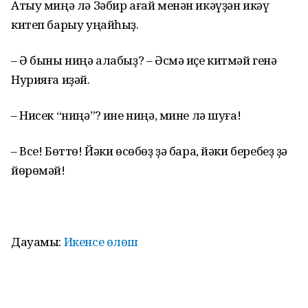
Атыу миңә лә Зәбир ағай менән икәүҙән икәү
китеп барыу уңайһыҙ.
– Ә быны ниңә алабыҙ? – Әсмә иҫе китмәй генә
Нурияға иҙәй.
– Нисек “ниңә”? Һине ниңә, мине лә шуға!
– Все! Бөттө! Йәки өсөбөҙ ҙә бара, йәки беребеҙ ҙә
йөрөмәй!
Дауамы:
Икенсе өлөш