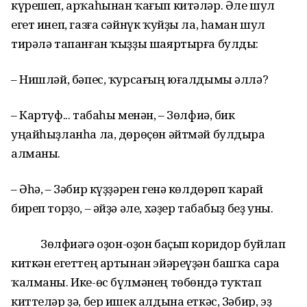
күрешеп, арҡаһынан ҡағып китәләр. Әле шул
егет инеп, газға сәйнүк ҡуйҙы ла, һаман шул
тирәлә тапанған ҡыҙҙы шаяртырға булды:
– Нишләй, бәпес, ҡурсағың юғалдымы әллә?
– Картуф... табаһы менән, – Зөлфиә, бик
уңайһыҙланһа ла, дөрөҫөн әйтмәй булдыра
алманы.
– Әһә, – Зәбир күҙҙәрен генә көлдөрөп ҡарай
биреп торҙо, – әйҙә әле, хәҙер табабыҙ беҙ уны.
Зөлфиәгә оҙон-оҙон баҫып коридор буйлап
киткән егеттең артынан эйәреүҙән башҡа сара
ҡалманы. Ике-өс бүлмәнең төбөндә туҡтап
киттеләр ҙә, бер ишек алдына еткәс, Зәбир, эҙ