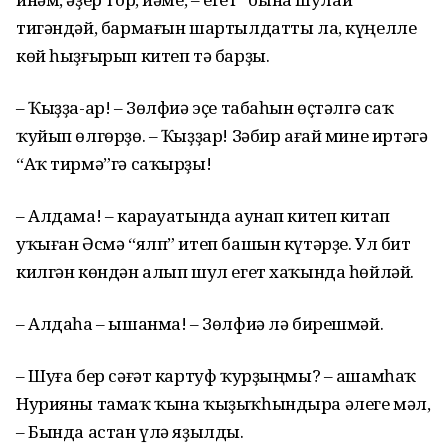
тигәндәй, бармағын шартылдатты ла, күңелле
көй һыҙғырып китеп тә барҙы.
– Ҡыҙҙа-ар! – Зөлфиә эҫе табаһын өҫтәлгә саҡ
ҡуйып өлгөрҙө. – Ҡыҙҙар! Зәбир ағай мине иртәгә
“Аҡ тирмә”гә саҡырҙы!
– Алдама! – карауатында аунап китеп китап
уҡыған Әсмә “ялп” итеп башын күтәрҙе. Ул бит
килгән көндән алып шул егет хаҡында һөйләй.
– Алдаһа – ышанма! – Зөлфиә лә бирешмәй.
– Шуға бер сәғәт картуф ҡурҙыңмы? – ашамһаҡ
Нурияны тамаҡ ҡына ҡыҙыҡһындыра әлеге мәл,
– Бында астан үлә яҙылды.