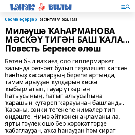
Сәсмә әҫәрҙәр
24 СЕНТЯБРЯ 2021, 12:38
Миләүшә ҠАҺАРМАНОВА
МӘСКӘҮ ТИГӘН БАШ ҠАЛА...
Повесть Беренсе өлөш
Бөтөн был ваҡиға, оло гиппермаркет
залында рәт-рәт булып теҙелешеп киткән
һанһыҙ кассаларҙың береһе артында,
тамам арыуҙан ҡулдарын көскә
ҡыбырлатып, тауар үткәргән
һатыусының, һатып алыусыһына
ҡарашын күтәреп ҡарауынан башланды.
Ҡараны, сөнки тегенеһе нимәлер тип
өндәште. Нимә әйткәнен аңламаны ла,
ярты тәүлек ошо бер хәрәкәттәрҙе
ҡабатлауҙан, аҡса һанауҙан һәм сират