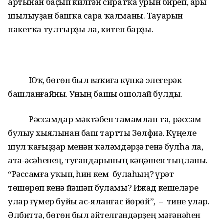
артынан баҫып килгән сиратҡа урын биреп, ары
шылыуҙан башҡа сара ҡалманы. Тауарын
пакетҡа тултырҙы ла, китеп барҙы.
Юҡ, бөтөн был ваҡиға күпкә элегерәк
башланғайны. Уның башы ошолай булды.
Рәссамдар мәктәбен тамамлап та, рәссам
булыу хыялынан баш тартты Зөлфиә. Күңеле
шул ҡағыҙҙар менән ҡәләмдәрҙә генә булһа ла,
ата-әсәһенең, туғандарының кәңәшен тыңланы.
“Рәссамға уҡып, һин кем булаһың? Һүрәт
төшөрөп кенә йәшәп буламы? Ижад кешеләре
улар ғүмер буйы ас-яланғас йөрөй”, – тине улар.
Әлбиттә, бөтөн был әйтелгәндәрҙең мәғәнәһен