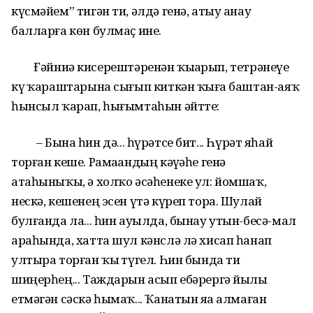
күсмәйем” тигән ти, әлдә генә, атыу анау
балларға көн булмаҫ ине.
Ғәйниә кисерештәренән ҡыҙарып, тетрәнеүе
күҙ ҡараштарына сығып киткән ҡыҙға баштан-аяҡ
һынсыл ҡарап, һығымтаһын әйтте:
– Бына һин дә... һүрәтсе бит... Һүрәт яһай
торған кеше. Рамаҙандың кәүҙәһе генә
атаһыныҡы, ә холҡо әсәһенеке ул: йомшаҡ,
нескә, кешенең эсен үтә күреп тора. Шулай
булғанда ла... һин ауылда, бынау утын-бесә-мал
араһында, хатта шул кәнслә лә хисап һанап
ултыра торған ҡыҙ түгел. Һин бында тиҙ
шиңерһең... Таждарын асып ебәрергә йылы
етмәгән сәскә һымаҡ... Ҡанатын яҙа алмаған