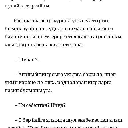
ҡупайта торғайны.
Ғәйниә апайҙың, журнал уҡып ултырған
һымаҡ булһа ла, күңелен нимәлер өйкәгәнен
һәм шуларҙы ишеттерергә теләгәнен аңлаған ҡыҙ,
уның ҡаршыһына килеп терәлә:
– Шунан?..
– Апайыбыҙ йырсыға уҡырға барҙы ла, инеп
уҡып йөрөнө лә, тик... радиоларҙан йырларға
насип булманы уға.
– Ни сәбәптән? Ниңә?
– Ә бер йәйге ялында шул еҙнәбеҙ көсләп алып
та ҡуйҙы... Нисә йылдар артынан аңдый, тынғы