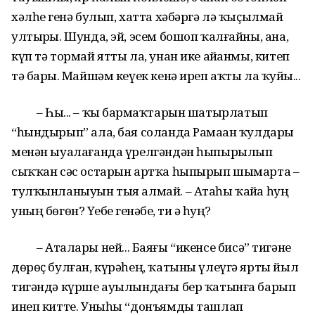
хәлһеҙ генә булып, хатта хәбәргә лә ҡыҫылмай
ултырҙы. Шунда, эй, эсем бошоп ҡалғайны, ана,
күп тә тормай ятты ла, унан ике айҙанмы, китеп
тә барҙы. Майшәм кеүек кенә иреп аҡты ла ҡуйҙы...
– Һы... – ҡыҙ бармаҡтарын шатырлатып
“һындырып” ала, бая соланда Рамаҙан ҡулдары
менән ыуалағанда үрелгәндән һыпырылып
сыҡҡан сәс остарын артҡа һыпырып шымарта –
тулҡынланыуын тыя алмай. – Атаһы ҡайҙа һуң
уның бөгөн? Үҙебеҙ генәбеҙ, ти ҙә һуң?
– Аталары ней... Баяғы “икенсе бисә” тигәне
дөрөҫ булған, күрәһең, ҡатыны үлеүгә ярты йыл
тигәндә күрше ауылындағы бер ҡатынға барып
инеп китте. Уныһы “донъямды ташлап