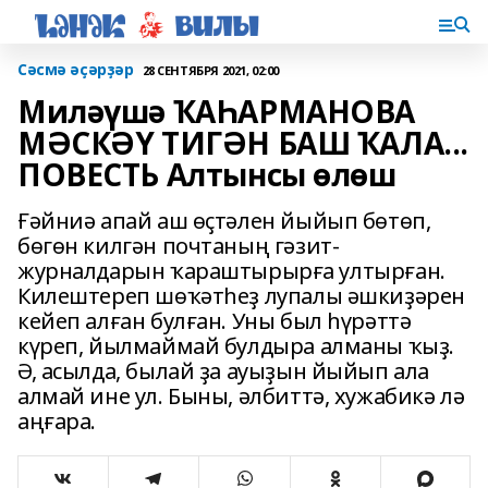
Сәсмә әҫәрҙәр
28 СЕНТЯБРЯ 2021, 02:00
Миләүшә ҠАҺАРМАНОВА
МӘСКӘҮ ТИГӘН БАШ ҠАЛА...
ПОВЕСТЬ Алтынсы өлөш
Ғәйниә апай аш өҫтәлен йыйып бөтөп,
бөгөн килгән почтаның гәзит-
журналдарын ҡараштырырға ултырған.
Килештереп шөҡәтһеҙ лупалы әшкиҙәрен
кейеп алған булған. Уны был һүрәттә
күреп, йылмаймай булдыра алманы ҡыҙ.
Ә, асылда, былай ҙа ауыҙын йыйып ала
алмай ине ул. Быны, әлбиттә, хужабикә лә
аңғара.