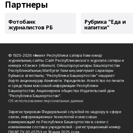
Партнеры
Фотобанк
Рубрика "Еда и
журналистов РБ
напитки"
© 1925-2026 «Һәнәк» Республика сатира һәм юмор
журналының сайты. Сайт Республиканского журнала сатиры и
юмора «Хэнэк» («Вилы»). Ойоштороусылары: Башҡортостан
Республикаһының Матбуғат һәм киң мәғлүмәт саралары
буйынса агентлығы; "Республика Башкортостан" нәшриәт
йорто акционерҙар йәмғиәте. Учредители: Агентство по печати
и средствам массовой информации Республики
Башкортостан; Акционерное общество Издательский дом
"Республика Башкортостан".
Об использовании персональных данных
Зарегистрирован Федеральной службой по надзору в сфере
связи, информационных технологий и массовых
коммуникаций по Республике Башкортостан в связи с
изменением состава учредителей - регистрационный номер
ПИ № ТУ 02-01753 от 19 мая 2025 года.