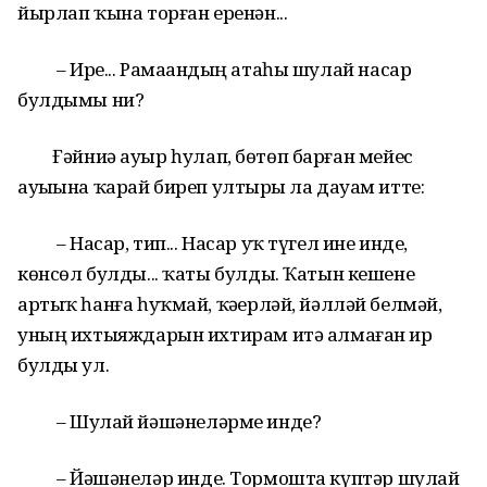
йырлап ҡына торған еренән...
– Ире... Рамаҙандың атаһы шулай насар
булдымы ни?
Ғәйниә ауыр һулап, бөтөп барған мейес
ауыҙына ҡарай биреп ултырҙы ла дауам итте:
– Насар, тип... Насар уҡ түгел ине инде,
көнсөл булды... ҡаты булды. Ҡатын кешене
артыҡ һанға һуҡмай, ҡәҙерләй, йәлләй белмәй,
уның ихтыяждарын ихтирам итә алмаған ир
булды ул.
– Шулай йәшәнеләрме инде?
– Йәшәнеләр инде. Тормошта күптәр шулай