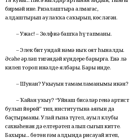
бирмәй ине. Ризалаштыра алмағас,
алдаштырып аулаҡҡа саҡырып, көсләгән.
– Ужас! – Зөлфиә башҡа һүҙ тапманы.
– Элек бит ундай нәмә ныҡ оят һыналды.
Әсәһе әрләп тигәндәй күндерҙе барырға. Еҙнә лә
килеп тороп инәлде-ялбарҙы. Барҙы инде.
– Шунан? Уҡыуын тамамламанымы икән?
– Ҡайҙан уҡыу? “Уйнаш бисәләр генә артист
булып йөрөй” тип, институтына аяғын да
баҫтырманы. Улай ғына түгел, ауыл клубы
сәхнәһенән дә елтерәтеп алып сығып китте.
Бахырҙы... бөтөн ғәм алдында рисауай итеп,