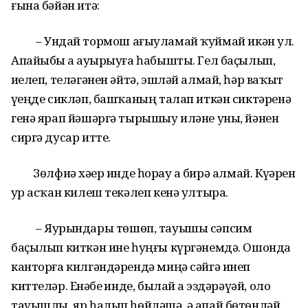
ғына бәйән итә:
– Ундай тормош ағыуламай ҡуймай икән ул.
Апайыбыҙ ҙа ауырыуға һабышты. Гел баҫылып,
иҙелеп, теләгәнен әйтә, эшләй алмай, һәр ваҡыт
үҙеңде сикләп, башҡаның талап иткән сиктәренә
генә ярап йәшәргә тырышыу иләне уны, йәнен
сиргә дусар итте.
Зөлфиә хәҙер инде һорау ҙа бирә алмай. Күҙҙәрен
ҙур асҡан килеш текәлеп кенә ултыра.
– Яурындары төшөп, тауышы сәпсим
баҫылып киткән ине һуңғы күргәнемдә. Ошонда
канторға килгәндәрендә миңә сәйгә инеп
киттеләр. Еҙнәбеҙ инде, былай ҙа эздәрәүәй, оло
тауышлы, яр һалып һөйләшә, ә апай бөтөнләй