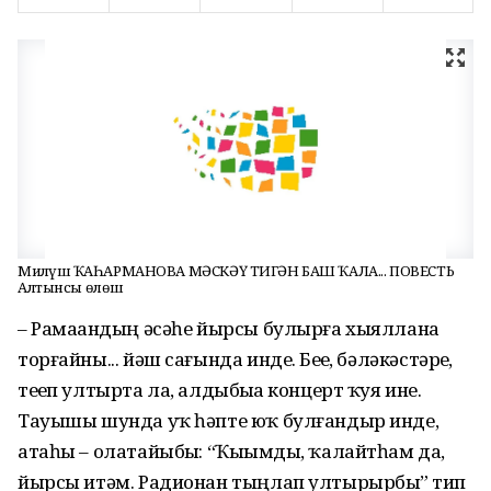
Миләүшә ҠАҺАРМАНОВА МӘСКӘҮ ТИГӘН БАШ ҠАЛА... ПОВЕСТЬ
Алтынсы өлөш
– Рамаҙандың әсәһе йырсы булырға хыяллана
торғайны... йәш сағында инде. Беҙҙе, бәләкәстәрҙе,
теҙеп ултырта ла, алдыбыҙҙа концерт ҡуя ине.
Тауышы шунда уҡ һәпте юҡ булғандыр инде,
атаһы – олатайыбыҙ: “Ҡыҙымды, ҡалайтһам да,
йырсы итәм. Радионан тыңлап ултырырбыҙ” тип