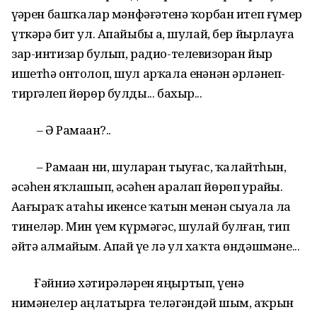
үҙҙәрен башҡалар мәнфәғәтенә ҡорбан итеп ғүмер
үткәрә бит ул. Апайыбыҙ ҙа, шулай, бер йырлауға
зар-интизар булып, радио-телевизорҙан йыр
ишетһә онтолоп, шул арҡала еҙнәнән әрләнеп-
тиргәлеп йөрөр булды... бахыр...
– Ә Рамаҙан?..
– Рамаҙан ни, шуларҙан тыуғас, ҡалайтһын,
әсәһен яҡлашып, әсәһен аралап йөрөп ҙурайҙы.
Аҙағыраҡ атаһы икенсе ҡатын менән сыуала ла
тинеләр. Мин үҙем күрмәгәс, шулай булған, тип
әйтә алмайым. Апай үҙе лә ул хаҡта өндәшмәне...
Ғәйниә хәтирәләрен яңыртып, үҙенә
нимәнелер аңлатырға теләгәндәй шым, аҡрын