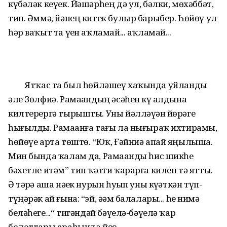
күбәләк кеүек. Йәшәрһең дә ул, бәлки, мөхәббәт,
тип. Әммә, йәнең китек булыр барыбер. Һөйөү ул
һәр ваҡыт та үҙен аҡламай... аҡламай...
Ятҡас та был һөйләшеү хаҡында уйланды
әле Зөлфиә. Рамаҙандың әсәһен күҙ алдына
килтерергә тырышты. Уны йәлләүҙән йөрәге
һығылды. Рамаҙанға тағы ла нығыраҡ ихтирамы,
һөйөүе арта төштө. “Юҡ, Ғәйниә апай яңылыша.
Мин бында ҡалам да, Рамаҙанды һис шикһеҙ
бәхетле итәм” тип ҡәтғи ҡарарға килеп тә ятты.
Ә тәҙрә аша нәҙек нурын һуҙып уны күҙәткән түп-
түңәрәк ай ғына: “эй, әҙәм балалары... һеҙ нимә
беләһегеҙ...“ тигәндәй бәүелә-бәүелә ҡар
болоттары араһында йөҙҙө...