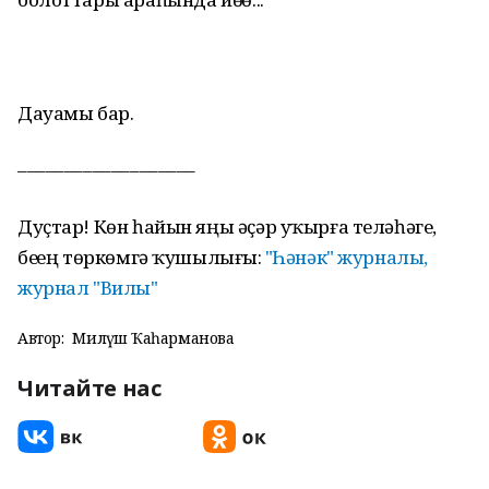
Дауамы бар.
–––––––––––––––––––
Дуҫтар! Көн һайын яңы әҫәр уҡырға теләһәгеҙ,
беҙҙең төркөмгә ҡушылығыҙ:
"Һәнәк" журналы,
журнал "Вилы"
Автор:
Миләүшә Ҡаһарманова
Читайте нас