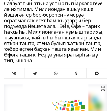
Салауаттың атына ултыртып иркәләтеүе
лә ихтимал. Миллиондан ашыу кеше
йәшәгән ер бер-береһен ғүмерҙә
осратмаясаҡ егет һәм ҡыҙҙарҙы бер
подъезда йәшәтә ала... Эйе, Өфө – тарих
һаҡсыһы. Миллионлаған яҙмыш тарихы,
ҡыуанысы, ҡайғыһы бында аяҡ аҫтында
ятҡан ташта, стена булып ҡатҡан ташта,
ҡәбер өҫтөн баҫҡан ташта яҙылған. Мин
Өфөгә ғашиҡ. Һеҙ ҙә уны яратырһығыҙ
тип, ышана