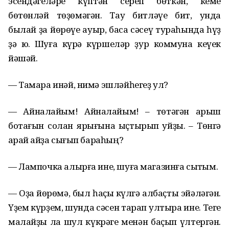
эсендәгеләре күптән сереп бөткән, кеме
бөтөнләй төҙөмәгән. Тау битләүе бит, унда
былай ҙа йөрөүе ауыр, баҡса сәсеү тураһында һүҙ
ҙә юҡ. Шуға күрә күршеләр ҙур коммуна кеүек
йәшәй.
— Тамара инәй, нимә эшләйһегеҙ ул?
— Айналайым! Айналайым! – төтәгән арыш
ботағын солан ярығына ҡыҫтырып ҡуйҙы. – Төнгә
ҡарай ҡайҙа сығып бараһың?
— Лампочка алырға ине, шуға магазинға сыҡтым.
— Оҙаҡ йөрөмә, был һаҫыҡ күлгә албаҫты эйәләгән.
Үҙем күрҙем, шунда сәсен тарап ултыра ине. Теге
малайҙы ла шул күкрәге менән баҫып үлтергән.