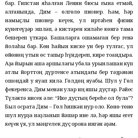
бар. Гипстан яһалған Ленин бюсы ғына етмәй,
ҡалғанында, Дим – өлгөлө пионер. Һәм, һәр
намыҫлы пионер кеүек, ул иртәһен физик
күнегеүҙәр эшләп, ә кистәрен киләһе көнгә тамаҡ
бешереп үткәрә. Башҡаларға оҡшамаған бер генә
йолаһы бар. Көн һайын киске ун бер тулғас, ул
өйөнөң утын өс тапҡыр һүндереп, кире тоҡандыра.
Аҙаҡ йырын аша ҡаршылағы убала урынлашҡан күп
ҡатлы йорттоң дүртенсе ҡатындағы бер тәҙрәнән
ошондай уҡ яуап килә. Гөлдөң яуабы. Шул уҡ Гөл
фекеренсә, Дим менән улар иң яҡшы дуҫтар. Рәйес
Түләктә нисек әле: “Ике дуҫтың береһе ҡол була”?
Был осраҡта Дим – Гөл һипкән нур ҡоло. Көнө-төнө
шул нурҙа наҙланып йәшәр ине лә, һәр яҡшы егет
кеүек үк, ул мәңгелек дуҫ ҡорона ингән әҙәм.