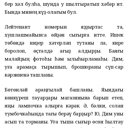
бер хәл булһа, шунда уҡ шылтыратып хәбәр ит.
Бында минең күҙ-ҡолағым бул.
Лейтенант номерын яҙҙыртҡас та,
хушлашмайынса өйҙән сығырға итте. Ишек
төбөндә ниҙер хәтерләп туҡтаны ла, кире
боролоп, өҫтәлдә ҡағыҙ ҡалдырҙы. Баяғы
малайҙың фотоһы һәм ҡылыҡһырламаһы. Дим,
уға ҡарамаҫҡа тырышып, брошюраны сүп-сар
кәрзиненә ташланы.
Бөтөнләй ҡараңғылай башланы. Яҡындағы
көнкүреш тауарҙары магазинына барып етеп,
яңы лампочка алырға кәрәк. Ә, бәлки, солан
тумбочкаһында тағы берәү барҙыр? Юҡ, Дим уны
асып та торманы. Уға тышҡа сығыр өсөн һылтау