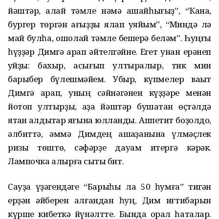
йәштәр, ҡалай тәмле нәмә ашайһығыҙ”, “Ҡана,
бургер төргән ҡағыҙҙы ялап ҡуяйым”, “Миндә лә
май булһа, ошолай тәмле бешерә беләм”. Һуңғы
һүҙҙәр Димгә ҡарап әйтелгәйне. Егет унан ерәнеп
ҡуйҙы: бахыр, асығып ултыралыр, тик мин
барыбер бүлешмәйем. Убыр, күпмелер ваҡыт
Димгә ҡарап, уның сәйнәгәнен күҙҙәре менән
йотоп ултырҙы, аҙаҡ йәштәр бушатҡан өҫтәлдә
ятҡан ҡалдыҡтар яғына юлланды. Аппетит боҙолдо,
әлбиттә, әммә Димдең ашҡаҙанына үлмәҫлек
ризыҡ төштө, сәфәрҙе дауам итергә кәрәк.
Лампочка алырға сыҡты бит.
Сауҙа үҙәгендәге “Барыһы ла 50 һумға” тигән
ерҙән әйберен алғандан һуң, Дим иғтибарын
күрше кибеткә йүнәлтте. Бында ҡорал һаталар.