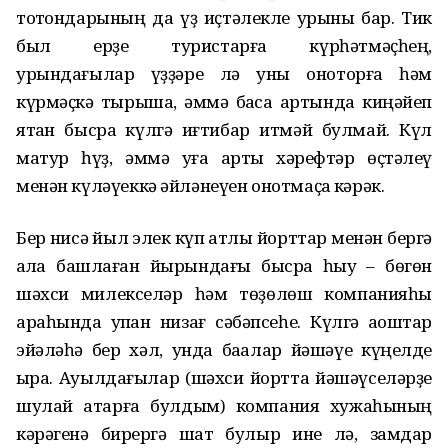
тотҡондарының да үҙ иҫтәлекле урыны бар. Тик
был ерҙе туристарға күрһәтмәҫһең,
урындағылар үҙҙәре лә уны оноторға һәм
күрмәҫкә тырыша, әммә баҡса артында киңәйеп
ятҡан бысраҡ күлгә иғтибар итмәй булмай. Күл
матур һүҙ, әммә уға артыҡ хәрефтәр өҫтәлеү
менән күләүеккә әйләнеүен онотмаҫҡа кәрәк.
Бер нисә йыл элек күп ҡатлы йорттар менән бергә
ҡалҡа башлаған йырындағы бысраҡ һыу – бөгөн
шәхси милекселәр һәм төҙөлөш компанияһы
араһында ҡупҡан низағ сәбәпсеһе. Күлгә аҡҡоштар
эйәләһә бер хәл, унда баҡалар йәшәүе күңелде
ҡыра. Ауылдағылар (шәхси йортта йәшәүселәрҙе
шулай атарға булдым) компания хужаһының
кәрәгенә бирергә шат булыр ине лә, замдар