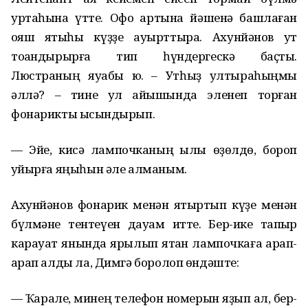
уртаһына үтте. Офоҡ артына йәшенә башлаған
ҡояш яҡтыһы күҙҙе ауырттыра. Ахунйәнов ут
тоҡандырырға тип һүндергескә баҫты.
Люстраның яуабы юҡ. – Утһыҙ ултыраһыңмы
әллә? – тине ул ҡайышында эленеп торған
фонарикты ысҡындырып.
— Эйе, кисә лампочканың ҡылы өҙөлдө, бороп
ҡуйырға яңыһын әле алманым.
Ахунйәнов фонарик менән яҡтыртып күҙе менән
бүлмәне тентеүен дауам итте. Бер-ике тапҡыр
карауат янында ярылып ятҡан лампочкаға ҡарап-
ҡарап алды ла, Димгә боролоп өндәште:
— Ҡарале, минең телефон номерын яҙып ал, бер-