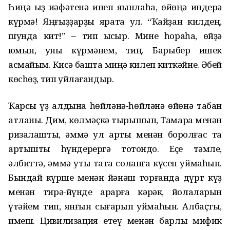
Һиңә ҡыҙ ҡиәфәтенә инеп яҡынлаһа, өйөңә индерә
күрмә! Яңғыҙҙарҙы ярата ул. “Ҡайҙан килдең,
шунда кит!” – тип ҡысҡыр. Мине һораһа, өйҙә
юҡмын, уны күрмәнем, тиң. Барыбер ишек
асмайым. Кисә башта миңә килеп киткәйне. Әбей
көсһөҙ, тип уйлағандыр.
Ҡарсыҡ үҙ алдына һөйләнә-һөйләнә өйөнә табан
атланы. Дим, көлмәҫкә тырышып, Тамара менән
ризалашты, әммә ул арты менән боролғас та
артышты һүндерергә тотондо. Еҫе тәмле,
әлбиттә, әммә уты таҡта соланға күсеп ҡуймаһын.
Бындай күрше менән йәнәш торғанда дүрт күҙ
менән тирә-йүнде ҡарарға кәрәк, йолаларын
үтәйем тип, янғын сығарып ҡуймаһын. Албаҫты,
имеш. Цивилизация етеү менән барлыҡ мифик