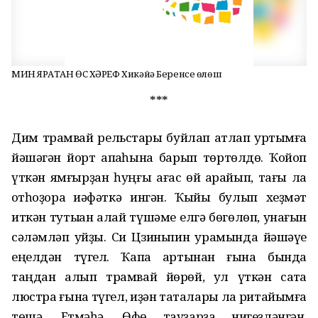
МИН ЯРАТҠАН ӨС ХӘРЕФ Хикәйә Беренсе өлөш
***
Дим трамвай рельстары буйлап атлап ҡуртымға
йәшәгән йорт ҡапҡаһына барып төртөлдө. Ҡойоп
үткән ямғырҙан һуңғы ағас өй ҡарайып, тағы ла
ҡотһоҙораҡ ҡиәфәткә ингән. Ҡыйыҡ булып хеҙмәт
иткән тутыҡҡан ҡалай түшәме елгә бөгөлөп, ҡунағын
сәләмләп ҡуйҙы. Си Цзиньпин урамында йәшәүе
еңелдән түгел. Ҡапҡа артынан ғына бында
таңдан алып трамвай йөрөй, ул үткән саҡта
люстра ғына түгел, иҙән таҡталары ла ритайымға
төшә. Етмәһә, Өфө тауҙарҙа нигеҙләнгән,