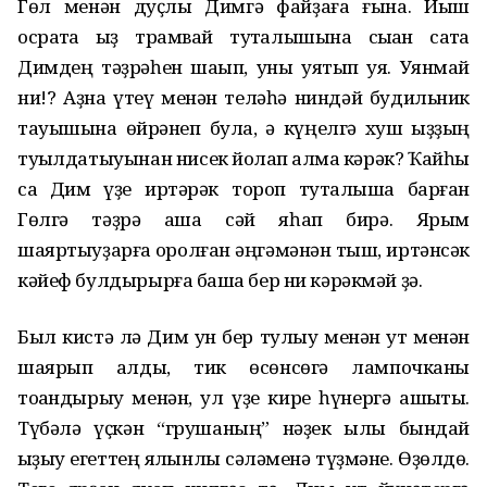
Гөл менән дуҫлыҡ Димгә файҙаға ғына. Йыш
осраҡта ҡыҙ трамвай туҡталышына сыҡҡан саҡта
Димдең тәҙрәһен шаҡып, уны уятып ҡуя. Уянмай
ни!? Аҙна үтеү менән теләһә ниндәй будильник
тауышына өйрәнеп була, ә күңелгә хуш ҡыҙҙың
туҡылдатыуынан нисек йоҡлап ҡалмаҡ кәрәк? Ҡайһы
саҡ Дим үҙе иртәрәк тороп туҡталышҡа барған
Гөлгә тәҙрә аша сәй яһап бирә. Ярым
шаяртыуҙарға ҡоролған әңгәмәнән тыш, иртәнсәк
кәйеф булдырырға башҡа бер ни кәрәкмәй ҙә.
Был кистә лә Дим ун бер тулыу менән ут менән
шаярып алды, тик өсөнсөгә лампочканы
тоҡандырыу менән, ул үҙе кире һүнергә ашыҡты.
Түбәлә үҫкән “грушаның” нәҙек ҡылы бындай
ҡыҙыу егеттең ялҡынлы сәләменә түҙмәне. Өҙөлдө.