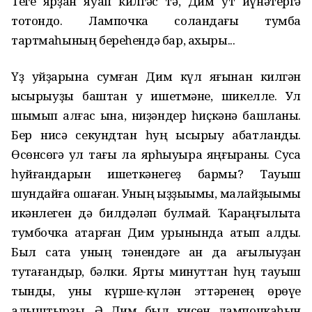
Теге ярҙан яуап килгәс тә, Дим ут йүнәтергә
тотондо. Лампочка соландағы тумба
тартмаһының береһендә бар, ахыры...
Үҙ уйҙарына сумған Дим күл яғынан килгән
ҡысҡырыуҙы баштан уҡ ишетмәне, шикелле. Ул
шымып ҡалғас ҡына, ниҙәндер һиҫкәнә башланы.
Бер нисә секундтан һуң ҡысҡырыу ҡабатланды.
Өсөнсөгә ул тағы ла ярһыуыраҡ яңғыраны. Сусҡа
һуйғандарын ишеткәнегеҙ бармы? Тауыш
шундайға оҡшаған. Уның ҡыҙҙыҡымы, малайҙыҡымы
икәнлеген дә билдәләп булмай. Ҡараңғылыҡта
тумбочка аҡтарған Дим урынында ҡатып ҡалды.
Был саҡта уның тәнендәге ҡан да ағылыуҙан
туҡтағандыр, бәлки. Ярты минуттан һуң тауыш
тынды, уны күрше-күлән эттәренең өрөүе
алыштырҙы. Ә Дим был кисен лампочкаһын