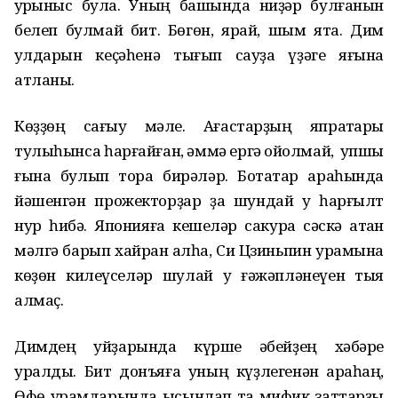
ҡурҡыныс була. Уның башында ниҙәр булғанын
белеп булмай бит. Бөгөн, ярай, шым ята. Дим
ҡулдарын кеҫәһенә тығып сауҙа үҙәге яғына
атланы.
Көҙҙөң сағыу мәле. Ағастарҙың япраҡтары
тулыһынса һарғайған, әммә ергә ҡойолмай, ҡупшы
ғына булып тора бирәләр. Ботаҡтар араһында
йәшенгән прожекторҙар ҙа шундай уҡ һарғылт
нур һибә. Японияға кешеләр сакура сәскә атҡан
мәлгә барып хайран ҡалһа, Си Цзиньпин урамына
көҙөн килеүселәр шулай уҡ ғәжәпләнеүен тыя
алмаҫ.
Димдең уйҙарында күрше әбейҙең хәбәре
уралды. Бит донъяға уның күҙлегенән ҡараһаң,
Өфө урамдарында ысынлап та мифик заттарҙы