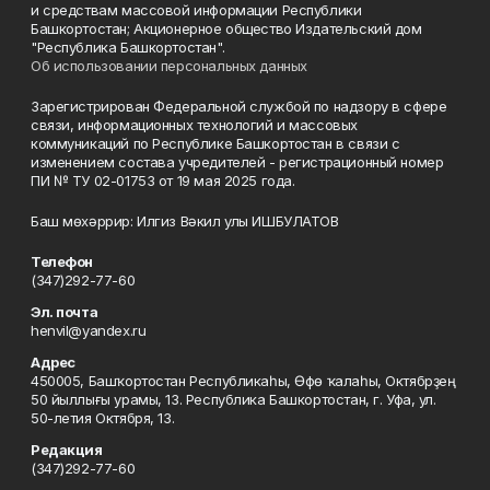
и средствам массовой информации Республики
Башкортостан; Акционерное общество Издательский дом
"Республика Башкортостан".
Об использовании персональных данных
Зарегистрирован Федеральной службой по надзору в сфере
связи, информационных технологий и массовых
коммуникаций по Республике Башкортостан в связи с
изменением состава учредителей - регистрационный номер
ПИ № ТУ 02-01753 от 19 мая 2025 года.
Баш мөхәррир: Илгиз Вәкил улы ИШБУЛАТОВ
Телефон
(347)292-77-60
Эл. почта
henvil@yandex.ru
Адрес
450005, Башҡортостан Республикаһы, Өфө ҡалаһы, Октябрҙең
50 йыллығы урамы, 13. Республика Башкортостан, г. Уфа, ул.
50-летия Октября, 13.
Редакция
(347)292-77-60