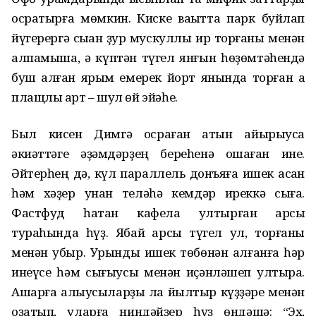
осратырға мөмкин. Киске ваҡытта парк буйлап
йүгерергә сыҡҡан ҙур мускуллы ир торғаны менән
алпамыша, ә күптән түгел янғын һөҙөмтәһендә
буш ҡалған ярым емерек йорт янында торған аҡ
плащлы ҡарт – шул өй эйәһе.
Был кисен Димгә осраған ҡатын айырыуса
әкиәттәге әҙәмдәрҙең береһенә оҡшаған ине.
Әйтерһең дә, күл параллель донъяға ишек асҡан
һәм хәҙер унан теләһә кемдәр иреккә сыға.
Фастфуд һатҡан кафела ултырған ҡарсыҡ
тураһында һүҙ. Ябай ҡарсыҡ түгел ул, торғаны
менән убыр. Урынды ишек төбөнән алғанға һәр
инеүсе һәм сығыусы менән иҫәнләшеп ултыра.
Ашарға алыусыларҙы ла йылтыр күҙҙәре менән
оҙатып, уларға ниндәйҙер һүҙ өндәшә: “Эх,