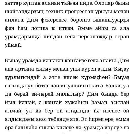
заттар күптән ҡаланан тайған инде. Ололар быны
шайтандарҙың техник прогрестан ҡурҡыуы менән
аңлата. Дим фекеренсә, боронғо ышаныуҙарҙы
фән һәм логика юҡ иткән. Әммә ҡайһы саҡ ҡала
урамдарында ниндәй генә персонаждар осрап
ҡуймай.
Бынау урамда йәшәгән кәнтәйҙе генә алайыҡ. Дим
ҡапҡа артына сығыу менән уны күреп ҡалды. Быҙау
ҙурлығындай аҡ этте нисек күрмәҫһең? Быуаҙ
сағында ул бөтөнләй йыуанайып китә. Бәлки, ул
да берәй ен-пәрей малылыр? Дим бында бер
йыл йәшәй, ә кәнтәй хужаһын һаман асыҡлай
алмай, ул йә бер өй алдында, йә икенсе өй
алдындағы ағас төбөндә ята. Эт һирәк өрә, әммә
өрә башлаһа янына килеүе лә, урамда йөрөүе лә