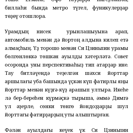
биллаһи бында метро түгел, фуникулерҙар
төҙөү отошлораҡ.
Урамдың нисек урынлашыуына ҡарап,
автомобиль менән дә йортоң алдына килеп етә
алмаҫһың. Үҙ торошо менән Си Цзиньпин урамы
бөлгөнлөккә төшкән ауылды хәтерләтә. Совет
осоронда уны перспективаһыҙ тип атарҙар ине.
Тау битләүендә теҙелгән шәхси йорттар
ҡаршылағы уба башында үҫкән күп фатирлы яңы
йорттар менән күҙгә-күҙ ҡарашып ултыра. Икеһе
лә бер-береһен күрмәҫкә тырыша, әммә Димгә
ул ҡәҙерле, сөнки төнгө йондоҙҙарҙы шул
йорттағы фатирҙарҙың уты алыштырған.
Фәлән ауылдағы кеүек үк Си Цзиньпин