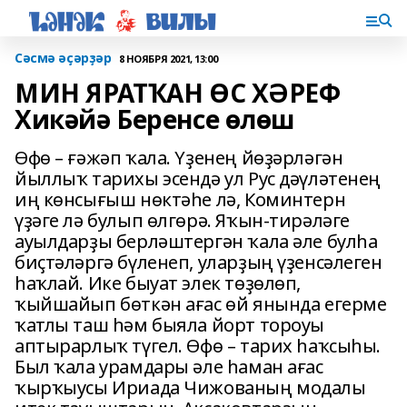
Сәсмә әҫәрҙәр
8 НОЯБРЯ 2021, 13:00
МИН ЯРАТҠАН ӨС ХӘРЕФ
Хикәйә Беренсе өлөш
Өфө – ғәжәп ҡала. Үҙенең йөҙәрләгән
йыллыҡ тарихы эсендә ул Рус дәүләтенең
иң көнсығыш нөктәһе лә, Коминтерн
үҙәге лә булып өлгөрә. Яҡын-тирәләге
ауылдарҙы берләштергән ҡала әле булһа
биҫтәләргә бүленеп, уларҙың үҙенсәлеген
һаҡлай. Ике быуат элек төҙөлөп,
ҡыйшайып бөткән ағас өй янында егерме
ҡатлы таш һәм быяла йорт тороуы
аптырарлыҡ түгел. Өфө – тарих һаҡсыһы.
Был ҡала урамдары әле һаман ағас
ҡырҡыусы Ириада Чижованың модалы