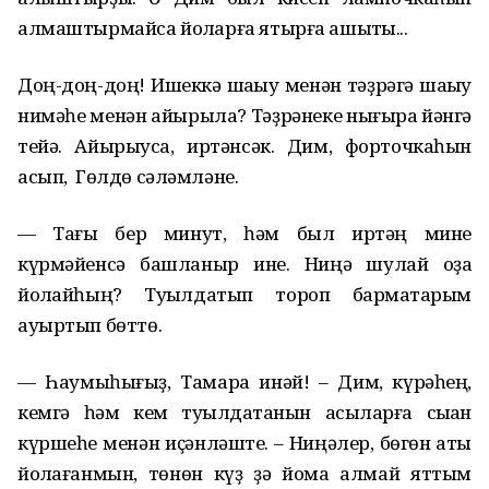
алмаштырмайса йоҡларға ятырға ашыҡты...
Доң-доң-доң! Ишеккә шаҡыу менән тәҙрәгә шаҡыу
нимәһе менән айырыла? Тәҙрәнеке нығыраҡ йәнгә
тейә. Айырыуса, иртәнсәк. Дим, форточкаһын
асып, Гөлдө сәләмләне.
— ­Тағы бер минут, һәм был иртәң мине
күрмәйенсә башланыр ине. Ниңә шулай оҙаҡ
йоҡлайһың? Туҡылдатып тороп бармаҡтарым
ауыртып бөттө.
— ­Һаумыһығыҙ, Тамара инәй! – Дим, күрәһең,
кемгә һәм кем туҡылдатҡанын асыҡларға сыҡҡан
күршеһе менән иҫәнләште. – Ниңәлер, бөгөн ҡаты
йоҡлағанмын, төнөн күҙ ҙә йома алмай яттым