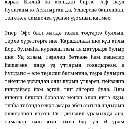
кәрәк. Былай ҙа ҡасандан бирле саф һауа
һулағаны юҡ. Асыҡтырған да, бешеренә башлаһаң,
төн етә, ә лампочка үҙенән-үҙе янып китмәҫ.
Эңер. Офоҡ был мәлдә ғәжәп төҫтәргә буялып,
төрлө сүрәттәргә инә. Ҡаршылағы ике күп ҡатлы
йорт булмаһа, күренеш тағы ла матурыраҡ булыр
ине. Уң яҡтағы, төҙөлөп бөткәне һәм кешеләр
йәшәгәне, инде үҙ уттарын тоҡандырған, ә
һулдағы – әле төҙөлөп бөтмәгәне, тәҙрә булырға
тейешле урындан ҡояш нурын үткәреп, пейзажға
ниндәйҙер йәм өҫтәй, тип әйтергә була. Дим
ишеген бикләп боролоу менән ҡолап китә яҙҙы,
тупһа төбөндә генә Тамара әбей артыш яндырып
өшкөрөнөп йөрөй. Си Цзиньпин урамында ҡапҡа,
ҡоймалар тыш яҡтан ғына бар ул. Ә урам