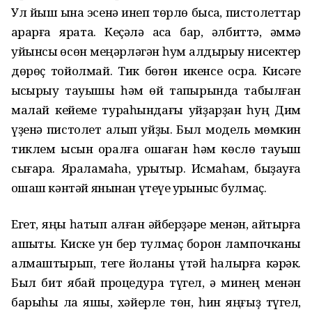
Ул йыш ҡына эсенә инеп төрлө бысаҡ, пистолеттар
ҡарарға ярата. Кеҫәлә аҡса бар, әлбиттә, әммә
уйынсыҡ өсөн меңәрләгән һум ҡалдырыу нисектер
дөрөҫ тойолмай. Тик бөгөн икенсе осраҡ. Кисәге
ҡысҡырыу тауышы һәм өй тапҡырында табылған
малай кейеме тураһындағы уйҙарҙан һуң Дим
үҙенә пистолет алып ҡуйҙы. Был модель мөмкин
тиклем ысын ҡоралға оҡшаған һәм көслө тауыш
сығара. Яраламаһа, ҡурҡытыр. Исмаһам, быҙауға
оҡшаш кәнтәй янынан үтеүе ҡурҡыныс булмаҫ.
Егет, яңы һатып алған әйберҙәре менән, ҡайтырға
ашыҡты. Киске ун бер тулмаҫ борон лампочканы
алмаштырып, теге йоланы үтәй һалырға кәрәк.
Был бит ябай процедура түгел, ә минең менән
барыһы ла яҡшы, хәйерле төн, һин яңғыҙ түгел,