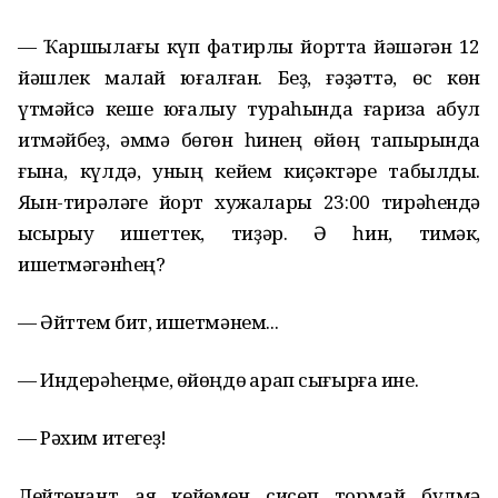
— Ҡаршылағы күп фатирлы йортта йәшәгән 12
йәшлек малай юғалған. Беҙ, ғәҙәттә, өс көн
үтмәйсә кеше юғалыу тураһында ғариза ҡабул
итмәйбеҙ, әммә бөгөн һинең өйөң тапҡырында
ғына, күлдә, уның кейем киҫәктәре табылды.
Яҡын-тирәләге йорт хужалары 23:00 тирәһендә
ҡысҡырыу ишеттек, тиҙәр. Ә һин, тимәк,
ишетмәгәнһең?
— Әйттем бит, ишетмәнем...
— Индерәһеңме, өйөңдө ҡарап сығырға ине.
— Рәхим итегеҙ!
Лейтенант аяҡ кейемен сисеп тормай бүлмә