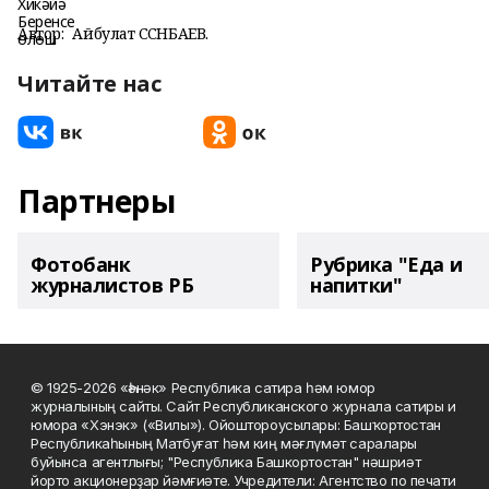
Автор:
Айбулат СӘСӘНБАЕВ.
Читайте нас
Партнеры
Фотобанк
Рубрика "Еда и
журналистов РБ
напитки"
© 1925-2026 «Һәнәк» Республика сатира һәм юмор
журналының сайты. Сайт Республиканского журнала сатиры и
юмора «Хэнэк» («Вилы»). Ойоштороусылары: Башҡортостан
Республикаһының Матбуғат һәм киң мәғлүмәт саралары
буйынса агентлығы; "Республика Башкортостан" нәшриәт
йорто акционерҙар йәмғиәте. Учредители: Агентство по печати