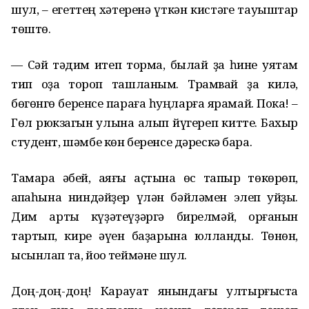
шул, – егеттең хәтеренә үткән кистәге тауыштар
төштө.
— Сәй тәҡдим итеп торма, былай ҙа һине уятам
тип оҙаҡ тороп ташланым. Трамвай ҙа килә,
бөгөнгө беренсе параға һуңларға ярамай. Пока! –
Гөл рюкзагын ҡулына алып йүгереп китте. Бахыр
студент, шәмбе көн беренсе дәрескә бара.
Тамара әбей, аяғы аҫтына өс тапҡыр төкөрөп,
ҡапҡаһына ниндәйҙер үлән бәйләмен элеп ҡуйҙы.
Дим артыҡ күҙәтеүҙәргә бирелмәй, ҡорғанын
тартып, кире әүен баҙарына юлланды. Төнөн,
ысынлап та, йоҡо теймәне шул.
Доң-доң-доң! Карауат янындағы ултырғыста