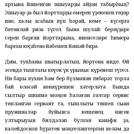
артына йәшенгән эшҡыуарҙы ҡайҙан табырһың?
Эшҡыуар ҙа был йорттарҙы емереп үҙенекен төҙөр
ине, халыҡ аҡсаһын күп һорай, кеме – күсергә
бөтөнләй риза түгел. Бына шулай: берәүҙәре
сереп барған йорттарына, икенселәре һимерә
барған кеҫәһенә йәбешеп йәшәй бирә.
Дим, тупһаны шығырлатып, йортона инде. Өй
эсендә тыштағы кеүек үк ҡурҡыныс күренеш түгел.
Ни бары кухня һәм бер бүлмәнән ғибәрәт торлаҡ
бай өләсәй көнкүрешен хәтерләтә. Бында
сылтыр шишмә моңон һаҡлаған гәлсәр сервис
төпләнгән сервант та, тышлыҡты тишеп сыҡҡан
пружиналар буйынса кешенең нисек
ултырыуын билдәләп булған кәнәфи ҙә,
калейдоскоп һүрәтен мәңгеләштергән келәм дә