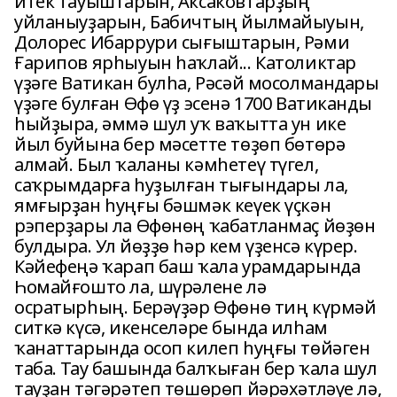
итек тауыштарын, Аксаковтарҙың
уйланыуҙарын, Бабичтың йылмайыуын,
Долорес Ибаррури сығыштарын, Рәми
Ғарипов ярһыуын һаҡлай... Католиктар
үҙәге Ватикан булһа, Рәсәй мосолмандары
үҙәге булған Өфө үҙ эсенә 1700 Ватиканды
һыйҙыра, әммә шул уҡ ваҡытта ун ике
йыл буйына бер мәсетте төҙөп бөтөрә
алмай. Был ҡаланы кәмһетеү түгел,
саҡрымдарға һуҙылған тығындары ла,
ямғырҙан һуңғы бәшмәк кеүек үҫкән
рэперҙары ла Өфөнөң ҡабатланмаҫ йөҙөн
булдыра. Ул йөҙҙө һәр кем үҙенсә күрер.
Кәйефеңә ҡарап баш ҡала урамдарында
Һомайғошто ла, шүрәлене лә
осратырһың. Берәүҙәр Өфөнө тиң күрмәй
ситкә күсә, икенселәре бында илһам
ҡанаттарында осоп килеп һуңғы төйәген
таба. Тау башында балҡыған бер ҡала шул
тауҙан тәгәрәтеп төшөрөп йәрәхәтләүе лә,