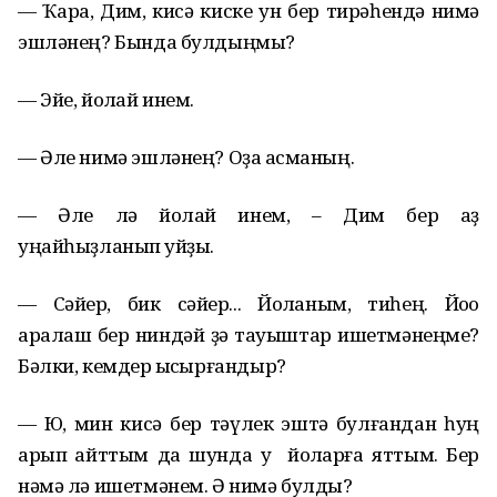
— Ҡара, Дим, кисә киске ун бер тирәһендә нимә
эшләнең? Бында булдыңмы?
— Эйе, йоҡлай инем.
— Әле нимә эшләнең? Оҙаҡ асманың.
— Әле лә йоҡлай инем, – Дим бер аҙ
уңайһыҙланып ҡуйҙы.
— Сәйер, бик сәйер... Йоҡланым, тиһең. Йоҡо
аралаш бер ниндәй ҙә тауыштар ишетмәнеңме?
Бәлки, кемдер ҡысҡырғандыр?
— Юҡ, мин кисә бер тәүлек эштә булғандан һуң
арып ҡайттым да шунда уҡ йоҡларға яттым. Бер
нәмә лә ишетмәнем. Ә нимә булды?