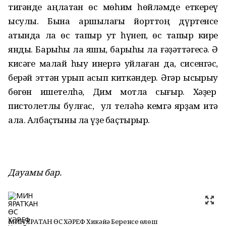
тигәнде аңлатҡан өс мөһим һөйләмде еткереү
ысулы. Бына ҡаршылағы йорттоң дүртенсе
ҡатында ла өс тапҡыр ут һүнеп, өс тапҡыр кире
янды. Барыһы ла яҡшы, барыһы ла ғәҙәттәгесә. Ә
кисәге малай һыу инергә уйлаған да, сисенгәс,
берәй эттән ҡурҡып ҡасып киткәндер. Әгәр ҡысҡырыу
бөгөн ишетелһә, Дим мотлаҡ сығыр. Хәҙер
пистолетлы булғас, ул теләһә кемгә ярҙам итә
ала. Албаҫтыны ла үҙе баҫтырыр.
Дауамы бар.
МИН ЯРАТҠАН ӨС ХӘРЕФ Хикәйә Беренсе өлөш