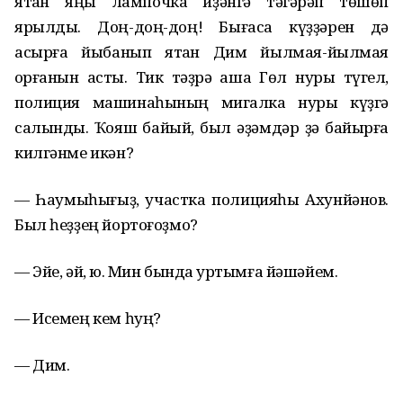
ятҡан яңы лампочка иҙәнгә тәгәрәп төшөп
ярылды. Доң-доң-доң! Бығаса күҙҙәрен дә
асырға йыбанып ятҡан Дим йылмая-йылмая
ҡорғанын асты. Тик тәҙрә аша Гөл нуры түгел,
полиция машинаһының мигалка нуры күҙгә
салынды. Ҡояш байый, был әҙәмдәр ҙә байырға
килгәнме икән?
— Һаумыһығыҙ, участка полицияһы Ахунйәнов.
Был һеҙҙең йортоғоҙмо?
— Эйе, әй, юҡ. Мин бында ҡуртымға йәшәйем.
— Исемең кем һуң?
— ­Дим.