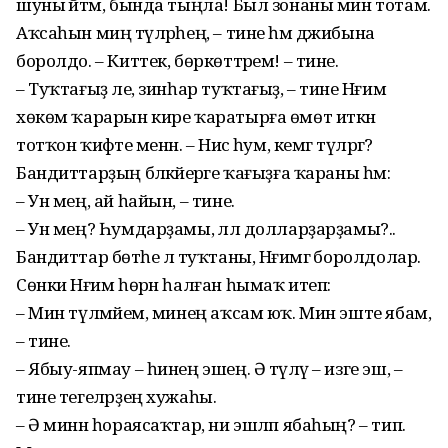
шуны әйтәм, бында тыңла! Был зонаны мин тотам.
Аҡсаһын миңә түләрһең, – тине һәм джибына
боролдо. – Киттек, бөркөттәрем! – тине.
– Туҡтағыҙ әле, зинһар туҡтағыҙ, – тине Нәғим
хөкөм ҡарарын кире ҡаратырға өмөт иткән
тотҡон ҡиәфәте менән. – Нисә һум, кемгә түләргә?
Бандиттарҙың бәләкәйерәге ҡағыҙға ҡараны һәм:
– Ун мең, ай һайын, – тине.
– Ун мең? Һумдарҙамы, әллә долларҙарҙамы?..
Бандиттар бөтәһе лә туҡтаны, Нәғимгә боролдолар.
Сөнки Нәғим һөрән һалған һымаҡ итеп:
– Мин түләмәйем, минең аҡсам юҡ. Мин эште ябам,
– тине.
– Ябыу-япмау – һинең эшең. Ә түләү – изге эш, –
тине тегеләрҙең хужаһы.
– Ә минән һораясаҡтар, ни эшләп ябаһың? – тип.