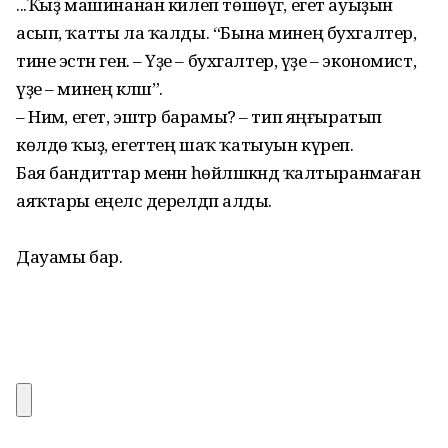
...Ҡыҙ машинанан килеп төшөүгә, егет ауыҙын
асып, ҡатты ла ҡалды. “Бына минең бухгалтер,
тине эстән генә. – Үҙе – бухгалтер, үҙе – экономист,
үҙе – минең кәләш”.
– Нимә, егет, эштәр барамы? – тип яңғыратып
көлдө ҡыҙ, егеттең шаҡ ҡатыуын күреп.
Бая бандиттар менән һөйләшкәндә ҡалтыранмаған
аяҡтары еңелсә дерелдәп алды.
Дауамы бар.