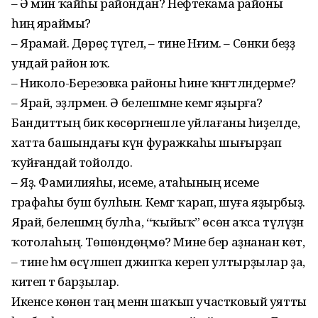
– Ә мин ҡайһы райондан? Нефтекама районы
һиңә яраймы?
– Ярамай. Дөрөҫ түгел, – тине Нәғим. – Сөнки беҙҙә
ундай район юҡ.
– Николо-Березовка районы һине ҡәнәғәтләндерәме?
– Ярай, эҙләрмен. Ә белешмәне кемгә яҙырға?
Бандиттың бик көсөргәнешле уйлағаны һиҙелде,
хатта башындағы күн фуражкаһы шығырҙап
ҡуйғандай тойолдо.
– Яҙ. Фамилияһы, исеме, атаһының исеме
графаһы буш булһын. Кемгә ҡарап, шуға яҙырбыҙ.
Ярай, белешмәң булһа, “ҡыйыҡ” өсөн аҡса түләүҙән
ҡотолаһың. Төшөндөңмө? Мине бер аҙнанан көт,
– тине һәм өсәүләшеп джипҡа кереп ултырҙылар ҙа,
китеп тә барҙылар.
Икенсе көнөнә таң менән шаҡып участковый уятты