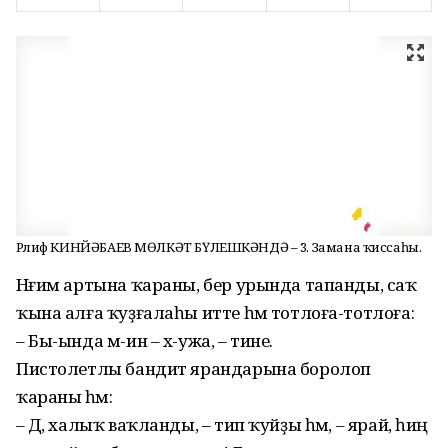
Рәлиф КИНЙӘБАЕВ МӨЛКӘТ БҮЛЕШКӘНДӘ – 3. Замана ҡиссаһы.
Нәғим артына ҡараны, бер урында тапанды, саҡ
ҡына алға ҡуҙғалаһы итте һәм тотлоға-тотлоға:
– Бы-ында м-ин – х-ужа, – тине.
Пистолетлы бандит ярандарына боролоп
ҡараны һәм:
– Дә, халыҡ ваҡланды, – тип ҡуйҙы һәм, – ярай, һиңә