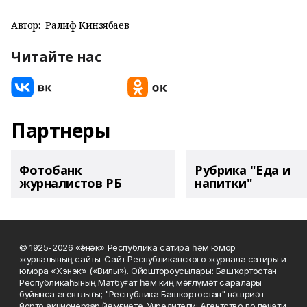
Автор:
Ралиф Кинзябаев
Читайте нас
Партнеры
Фотобанк
Рубрика "Еда и
журналистов РБ
напитки"
© 1925-2026 «Һәнәк» Республика сатира һәм юмор
журналының сайты. Сайт Республиканского журнала сатиры и
юмора «Хэнэк» («Вилы»). Ойоштороусылары: Башҡортостан
Республикаһының Матбуғат һәм киң мәғлүмәт саралары
буйынса агентлығы; "Республика Башкортостан" нәшриәт
йорто акционерҙар йәмғиәте. Учредители: Агентство по печати