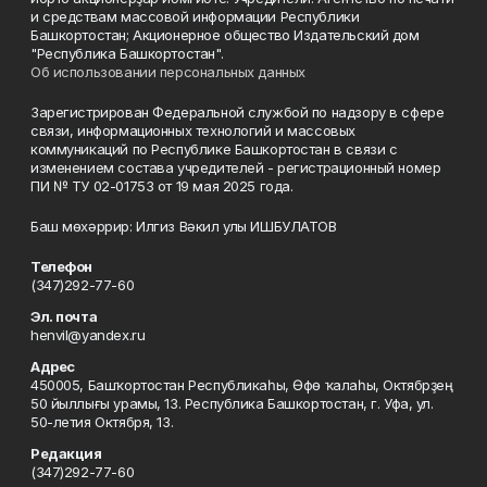
и средствам массовой информации Республики
Башкортостан; Акционерное общество Издательский дом
"Республика Башкортостан".
Об использовании персональных данных
Зарегистрирован Федеральной службой по надзору в сфере
связи, информационных технологий и массовых
коммуникаций по Республике Башкортостан в связи с
изменением состава учредителей - регистрационный номер
ПИ № ТУ 02-01753 от 19 мая 2025 года.
Баш мөхәррир: Илгиз Вәкил улы ИШБУЛАТОВ
Телефон
(347)292-77-60
Эл. почта
henvil@yandex.ru
Адрес
450005, Башҡортостан Республикаһы, Өфө ҡалаһы, Октябрҙең
50 йыллығы урамы, 13. Республика Башкортостан, г. Уфа, ул.
50-летия Октября, 13.
Редакция
(347)292-77-60