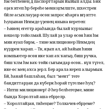
һәм бөтәһенең дә паспорттарын йыйып алды. Бик
оҙаҡ итеп һәр береһе менән әңгәмәләште, шәхестәренә
бәйле асыҡлауҙар өсөн запрос яһарға вәғәҙә итте.
Һуңынан Нәғимде үҙенең янына керетеп:
– Һинең егеттәр араһында былай ҡурҡыныс
кешеләр тойолмай. Шулай ҙа улар өсөн һин һәм
мин яуап бирәм, – тине милиционер Нәғимдең
күҙҙәренә ҡарап. – Тәк, яҙып ал, ай һайын һинән
компьютер өсөн ике ҡап аҡ ҡағыҙ, биш ручка,
биш ҡәләм һәм ваҡ-төйәк сығымдар өсөн... күп түгел,
ике-өс мең аҡса әҙерлә. Бер арала кереп алырмын.
Бәй, һанай башлаһаң, был “мент” теге
бандиттарҙан да күберәк һорай түгелме һуң?
– Иптәш милиционер! Ә һеҙ беләһегеҙме, мине
бында Ҡоролтай аша ебәрҙеләр.
– Ҡоролтайҙан, тиһеңме? Толкачев ебәрҙеме?