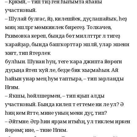
– Кәрәкмәй, – тип тиҙ генә һығымта яһаны
участковый.
– Шулай булғас, әйҙә, килешәйек, дуҫлашайыҡ, һеҙ
миңә эшләргә мөмкинлек бирегеҙ. Толкачев,
Рәхимовҡа кереп, бында бөтә милләттәргә лә тигеҙ
ҡарайҙар, бында башҡорттар эшләй, улар эшенән
ҡәнәғәт, тип әйтерлек
булһын. Шунан һуң, теге ҡара джипта йөрөгән
дуҫыңа әйтеп ҡуй әле, беҙҙе бик ҡыҫмаһын. Ай
һайын унар мең һум таптыра, – тип зарланды
Нәғим.
– Яҡшы, һөйләшермен, – тип яҙып алды
участковый. Бында килеп тә еттеме ни әле ул? Ә
һиңә кем әйтте, мине уның менән дуҫ, тип?
– Әйтмәне. Әгәр һин ярҙам итмәһәң, ул тиклем иркен
йөрөмәҫ ине, – тине Нәғим.