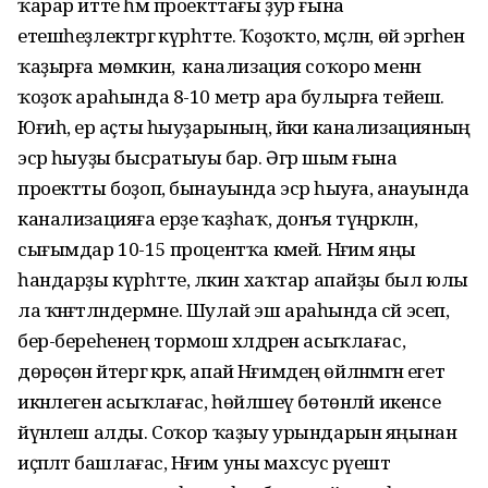
ҡарар итте һәм проекттағы ҙур ғына
етешһеҙлектәргә күрһәтте. Ҡоҙоҡто, мәҫәлән, өй эргәһенә
ҡаҙырға мөмкин, ә канализация соҡоро менән
ҡоҙоҡ араһында 8-10 метр ара булырға тейеш.
Юғиһә, ер аҫты һыуҙарының, йәки канализацияның
эсәр һыуҙы бысратыуы бар. Әгәр шым ғына
проектты боҙоп, бынауында эсәр һыуға, анауында
канализацияға ерҙе ҡаҙһаҡ, донъя түңәрәкләнә,
сығымдар 10-15 процентҡа кәмей. Нәғим яңы
һандарҙы күрһәтте, ләкин хаҡтар апайҙы был юлы
ла ҡәнәғәтләндермәне. Шулай эш араһында сәй эсеп,
бер-береһенең тормош хәлдәрен асыҡлағас,
дөрөҫөн әйтергә кәрәк, апай Нәғимдең өйләнмәгән егет
икәнлеген асыҡлағас, һөйләшеү бөтөнләй икенсе
йүнәлеш алды. Соҡор ҡаҙыу урындарын яңынан
иҫәпләтә башлағас, Нәғим уны махсус рәүештә