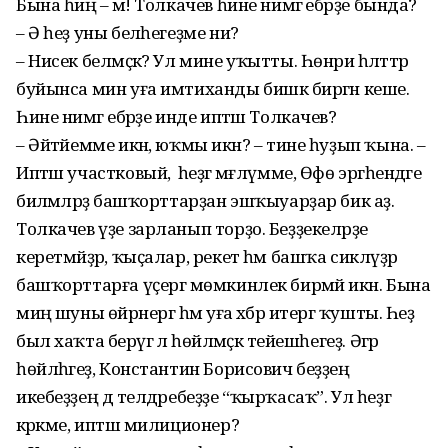
Бына һиңә – мә! Толкачев һине нимәгә ебәрҙе бында?
– Ә һеҙ уны беләһегеҙме ни?
– Нисек белмәҫкә? Ул мине уҡытты. Һөнәри һәләттәр
буйынса мин уға имтиханды бишкә биргән кеше.
Һине нимәгә ебәрҙе инде иптәш Толкачев?
– Әйтәйемме икән, юҡмы икән? – тине һуҙып ҡына. –
Иптәш участковый, ә һеҙгә мәғлүмме, Өфө эргәһендәге
биләмәләрҙә башҡорттарҙан эшҡыуарҙар бик аҙ.
Толкачев үҙе зарланып торҙо. Беҙҙекеләрҙе
керетмәйҙәр, ҡыҫалар, рекет һәм башҡа сикләүҙәр
башҡорттарға үҫергә мөмкинлек бирмәй икән. Бына
миңә шуны өйрәнергә һәм уға хәбәр итергә ҡушты. Һеҙ
был хаҡта берәүгә лә һөйләмәҫкә тейешһегеҙ. Әгәр
һөйләһәгеҙ, Константин Борисович беҙҙең
икебеҙҙең дә телдәребеҙҙе “ҡырҡасаҡ”. Ул һеҙгә
кәрәкме, иптәш милиционер?