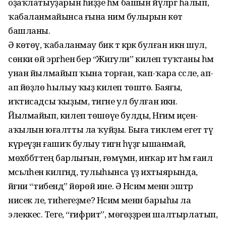
оҙаҡлатыуҙарын һиҙҙе һәм башын йүләргә һалып,
ҡабаланмайынса ғына нимә булырын көтә
башланы.
Ә көтөү, ҡабаланмау бик тә кәрәк булған икән шул,
сөнки өй эргәһенә бер “Жигули” килеп туҡтаны һәм
унан йылмайып ҡына торған, ҡап-ҡара сәсле, ап-
ап йөҙлө һылыу ҡыҙ килеп төштө. Баяғы,
иҡтисадсы ҡыҙым, тигәне ул булған икән.
Йылмайып, килеп төшөүе булды, Нәғим иҫен-
аҡылын юғалтты ла ҡуйҙы. Быға тиклем егет тәү
күреүҙән ғашиҡ булыу тигән һүҙгә ышанмай,
мөхәббәттең барлығын, ғөмүмән, инҡар итә һәм ғаилә
мәсьәләһенә килгәндә, тулыһынса үҙ ихтыярында,
йәғни “тибендә” йөрөй ине. Ә Нәсимә менән эштәр
нисек әле, тиһегеҙме? Нәсимә менән барыһы ла
элеккесә. Теге, “ғифрит”, мөгөҙҙәрен шалтырлатып,