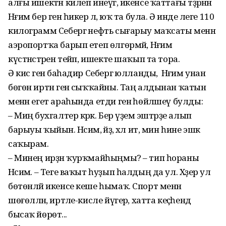
алғы ишектән килеп инеүгә, икенсе ҡаттағы тәҙрәнән
Нәғим бер генә һикерә лә, юҡ та була. Ә инде әлеге 110
килограмм Себергә нефть сығарыу маҡсаты менән
аэропортҡа барып етеп өлгөрмәй, Нәғим
күстәнәстәрен тейәп, ишекте шаҡып та тора.
Ә кисә генә баһадир Себергә юлланды, ә Нәғим унан
бөгөн иртән генә сыҡҡайны. Таң алдынан ҡатын
менән егет араһында етди генә һөйләшеү булды:
– Миңә бухгалтер кәрәк. Бер үҙемә эштәрҙе алып
барыуы ҡыйын. Нәсимә, әйҙә, хәл ит, мин һине эшкә
саҡырам.
– Минең ирҙән ҡурҡмайһыңмы? – тип һораны
Нәсимә. – Теге ваҡыт һуҙып һалдың да ул. Хәҙер ул
бөтөнләй икенсе кеше һымаҡ. Спорт менән
шөғөлләнә, иртәле-кисле йүгерә, хатта кеҫәһендә
бысаҡ йөрөтә...