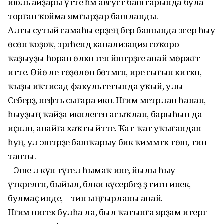
июль айҙары үтте һәм август баштарында була
торған ҡойма ямғырҙар башланды.
Алты сутый самаһы ерҙең бер башында эсер һыу
өсөн ҡоҙоҡ, эргәһендә канализация соҡоро
ҡаҙыуҙы һорап өлкән генә йәштәрҙәге апай мөрәжәғәт
итте. Өйө әле төҙөлөп бөтмәгән, ире сығып киткән,
ҡыҙы иҡтисад факультетында уҡый, улы –
Себерҙә, нефть сығара икән. Нәғим метрлап һанап,
һыуҙың ҡайҙа икәнлеген асыҡлап, барыһын да
иҫәпләп, апайға хаҡты әйтте. Ҡат-ҡат уҡығандан
һуң, ул эштәрҙе башҡарыу бик ҡиммәткә төшә, тип
тапты.
– Эше лә күп түгел һымаҡ ине, йылы һыу
үткәрелгән, быйыл, бәлки күсербеҙ ҙә тигән инек,
булмаҫ инде, – тип ыңғырланы апай.
Нәғим нисек булһа ла, был ҡатынға ярҙам итергә