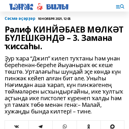
Сәсмә әҫәрҙәр
10 НОЯБРЯ 2021, 12:05
Рәлиф КИНЙӘБАЕВ МӨЛКӘТ
БҮЛЕШКӘНДӘ – 3. Замана
ҡиссаһы.
Ҙур ҡара “Джип” килеп туҡтаны һәм унан
береһенән-береһе йыуаныраҡ өс кеше
төштө. Урталағыһы шундай эҫе көндә күн
пинжәк кейеп алған бит әле. Уныһы
Нәғимдән аша ҡарап, күн пинжәгенең
төймәләрен ысҡындырғайны, ике ҡултыҡ
аҫтында ике пистолет күренеп ҡалды һәм
ул тамаҡ төбө менән генә:– Малай,
хужаңды бында килтер! – тине.