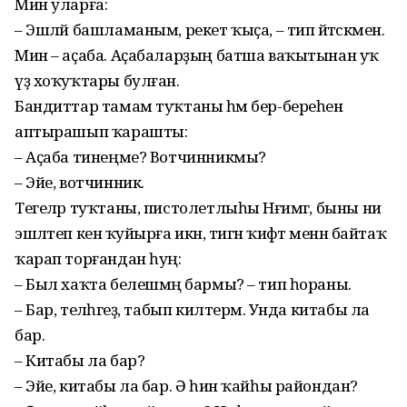
Мин уларға:
– Эшләй башламаным, рекет ҡыҫа, – тип әйтәсәкмен.
Мин – аҫаба. Аҫабаларҙың батша ваҡытынан уҡ
үҙ хоҡуҡтары булған.
Бандиттар тамам туҡтаны һәм бер-береһенә
аптырашып ҡарашты:
– Аҫаба тинеңме? Вотчинникмы?
– Эйе, вотчинник.
Тегеләр туҡтаны, пистолетлыһы Нәғимгә, быны ни
эшләтеп кенә ҡуйырға икән, тигән ҡиәфәт менән байтаҡ
ҡарап торғандан һуң:
– Был хаҡта белешмәң бармы? – тип һораны.
– Бар, теләһәгеҙ, табып килтерәм. Унда китабы ла
бар.
– Китабы ла бар?
– Эйе, китабы ла бар. Ә һин ҡайһы райондан?