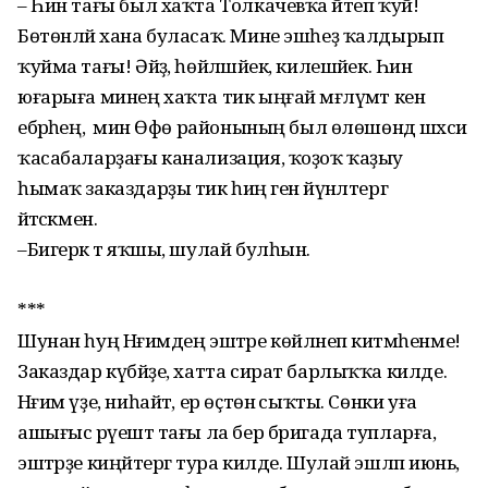
– Һин тағы был хаҡта Толкачевҡа әйтеп ҡуй!
Бөтөнләй хана буласаҡ. Мине эшһеҙ ҡалдырып
ҡуйма тағы! Әйҙә, һөйләшәйек, килешәйек. Һин
юғарыға минең хаҡта тик ыңғай мәғлүмәт кенә
ебәрәһең, ә мин Өфө районының был өлөшөндә шәхси
ҡасабаларҙағы канализация, ҡоҙоҡ ҡаҙыу
һымаҡ заказдарҙы тик һиңә генә йүнәлтергә
әйтәсәкмен.
–Бигерәк тә яҡшы, шулай булһын.
***
Шунан һуң Нәғимдең эштәре көйләнеп китмәһенме!
Заказдар күбәйҙе, хатта сират барлыҡҡа килде.
Нәғим үҙе, ниһайәт, ер өҫтөнә сыҡты. Сөнки уға
ашығыс рәүештә тағы ла бер бригада тупларға,
эштәрҙе киңәйтергә тура килде. Шулай эшләп июнь,