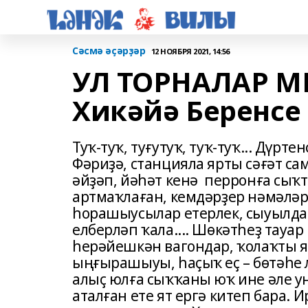
Сәсмә әҫәрҙәр
12 НОЯБРЯ 2021, 14:56
УЛ ТОРНАЛАР М
Хикәйә Беренсе
Туҡ-туҡ, туғутуҡ, туҡ-туҡ... Дүр
Фәриҙә, станцияла ярты сәғәт с
әйҙәп, йәһәт кенә перронға сыҡт
артмаҡлаған, кемдәрҙер нәмәләр
һорашыусылар етерлек, сыуылда
елберләп ҡала.... Шөкәтһеҙ тауа
һерәйешкән вагондар, ҡолаҡты 
ыңғырашыуы, һаҫыҡ еҫ – бөтәһе 
алыҫ юлға сыҡҡаны юҡ ине әле у
аталған ете ят ергә китеп бара. 