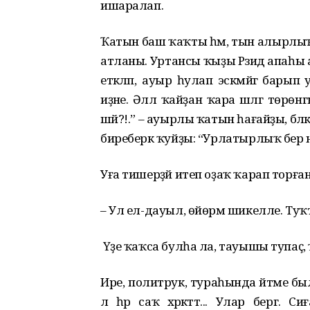
ишаралап.
Ҡатын баш ҡаҡты һәм, тын алырлыҡ
атланы. Уртансы ҡыҙы Рәзидә апаһы ар
етәкләп, ауыр һулап эскәмйәгә ба
иҙәне. Әллә ҡайҙан ҡара шәлгә төрөнгә
шәй?!.” – ауырлы ҡатын һағайҙы, бә
биреберәк ҡуйҙы: “Урлатырлыҡ бер нәмә
Уға тишерҙәй итеп оҙаҡ ҡарап торған
– Ул ел-дауыл, өйөрмә шикелле. Туҡтауһыҙ
Үҙе ҡаҡса булһа ла, тауышы тупаҫ, 
Ире, политрук, тураһында әйтәме бы
лә һәр саҡ хәрәкәттә... Улар бергә. 