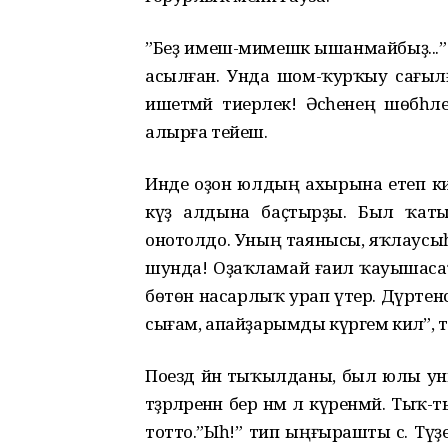
”Беҙ имеш-мимешкә ышанмайбыҙ...” Әс
асылған. Унда шом-ҡурҡыу сағылға
ишетмәй тиерлек! Әсәһенең шөбһәле
алырға тейеш.
Инде оҙон юлдың ахырына етеп килә
күҙ алдына баҫтырҙы. Был ҡаты
онотолдо. Уның таянысы, яҡлаусыһ
шунда! Оҙаҡламай ғаилә ҡауышасаҡ
бөтөн насарлыҡ урап үтер. Дүртен
сығам, апайҙарымды күргем килә”, 
Поезд йәнә тыҡылданы, был юлы у
тәҙрәләренән бер нәмә лә күренмәй. Ты
тотто.”Ыһ!” тип ыңғырашты әсә. Т