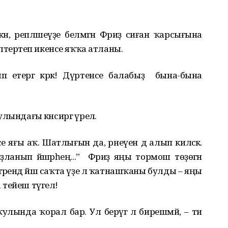
н, әрепләшеүҙе белмәгән Фәриҙә сиған ҡарсығына
лтерәтеп икенсе яҡҡа атланы.
п етергә кәрәк! Дүртенсе балабыҙ бына-бына
улындағы кәнсиргә үрелә.
 яғы аҡ. Шатлығын да, әрнеүен дә алып киләсәк.
ҙланып йәшәрһең...” Фәриҙә яңы тормош төҙөгән
штәрендә йәш саҡта үҙе лә ҡатнашҡаны булды – яңы
а тейеш түгел!
улында ҡорал бар. Ул берәүгә лә бирешмәй, – ти