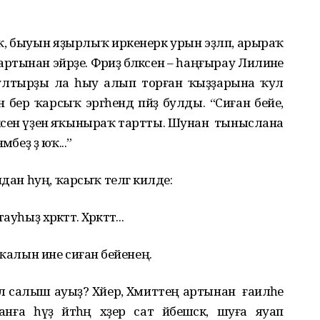
, быуын яҙырлыҡ иркенерәк урын эҙләп, арыраҡ
тынан эйәрҙе. Фәриҙә бәләкәсен – һаңғырау Лилиәне
рып ултырҙы ла һыу алып торған ҡыҙҙарына ҡул
н бер ҡарсыҡ эргәһендә пәйҙә булды. “Сиған әбейе,
ләкәсен үҙенә яҡыныраҡ тартты. Шунан тыныслана
беҙ ҙә юҡ...”
дан һуң, ҡарсыҡ телгә килде:
 хәрәкәттә. Хәрәкәттә...
ҡалын ине сиған әбейенең.
л салыш ауыҙ? Хәйер, Хәмиттең артынан ғаиләһе
Сиғанға һүҙ әйтһәң хәҙер сат йәбешәсәк, шуға яуап