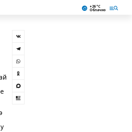
+26 °С
Облачно
сай
ре
ә
ыу