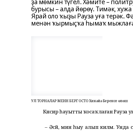
ҙа мөмкин түгел. Хәмите – полит
бурысы – алда йөрөү. Тимәк, хуж
Ярай оло ҡыҙы Рауза уға терәк. 
менән ҡырмыҫҡа һымаҡ мыжлаға
УЛ ТОРНАЛАР МЕНӘН БЕРГӘ ОСТО Хикәйә Беренсе өлөш
Кәнсир һауытты ҡосаҡлаған Рауза у
– Әсәй, мин һыу алып киләм. Унда 