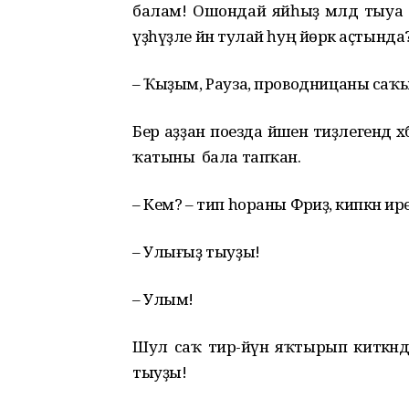
балам! Ошондай яйһыҙ мәлдә тыуа 
үҙһүҙле йән тулай һуң йөрәк аҫтында
– Ҡыҙым, Рауза, проводницаны саҡ
Бер аҙҙан поезда йәшен тиҙлегендә 
ҡатыны бала тапҡан.
– Кем? – тип һораны Фәриҙә, кипкән ир
– Улығыҙ тыуҙы!
– Улым!
Шул саҡ тирә-йүн яҡтырып киткәнд
тыуҙы!