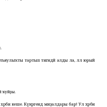
.
улъяулыҡты тартып тигәндәй алды ла, әллә юрый
й ҡуйҙы.
әрби кеше. Күкрәгендә миҙалдары бар! Ул хәрби