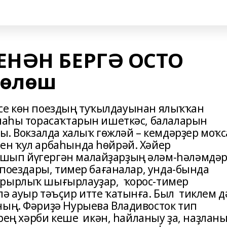
ЕНӘН БЕРГӘ ОСТО
 өлөш
тенсе көн поездың туҡылдауынан ялыҡҡан
амаһы торасаҡтарын ишеткәс, балаларын
ы. Вокзалда халыҡ гөжләй – кемдәрҙер моҡ
ен ҡул арбаһында һөйрәй. Хәйер
шып йүгергән малайҙарҙың әләм-һәләмдә
р поездары, тимер бағаналар, унда-бында
ярырлыҡ шығырлауҙар, ҡорос-тимер
лә ауыр тәъҫир итте ҡатынға. Был тиклем д
ның. Фәриҙә Нурыева Владивосток тип
Ирең хәрби кеше икән, һайланыу ҙа, наҙлан