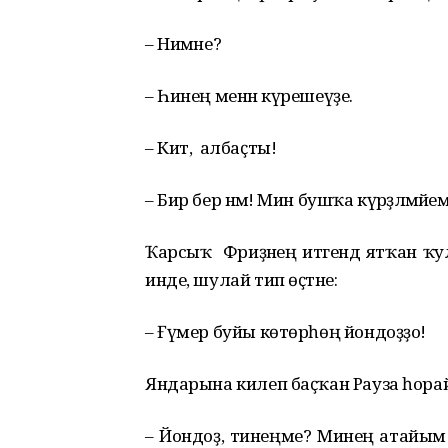
– Нимәне?
– Һинең менән күрешеүҙе.
– Кит, албаҫты!
– Бир бер нәмә! Мин бушҡа күрәҙәләмәйем
Ҡарсыҡ Фәриҙәнең итәгендә ятҡан ҡ
инде, шулай тип өҫтәне:
– Ғүмер буйы көтөрһөң йондоҙҙо!
Яндарына килеп баҫҡан Рауза һора
– Йондоҙ, тинеңме? Минең атайым х