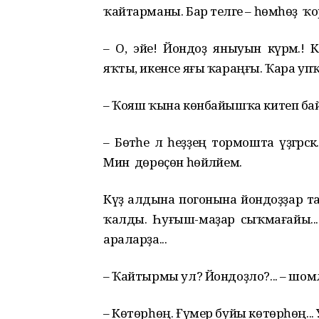
ҡайтарманы. Бар теләге – һөмһөҙ ҡор
– О, эйе! Йондоҙ яныуын күрәм.!
яҡты, икенсе яғы ҡараңғы. Ҡара уп
– Ҡояш ҡына көнбайышҡа китеп байый
– Бөтәһе лә һеҙҙең тормошта үҙгәр
Мин дөрөҫөн һөйләйем.
Күҙ алдына погонына йондоҙҙар таҡ
ҡалды. Һуғыш-маҙар сыҡмағайы.
араларҙа...
– Ҡайтырмы ул? Йондоҙло?... – шом
– Көтөрһөң. Ғүмер буйы көтөрһөң... 