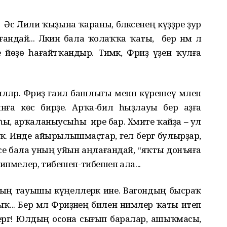
ә Лилиә ҡыҙына ҡараны, бәләкәсенең күҙҙәре ҙур
ндай... Ләкин бала ҡолаҡҡа ҡаты, бер нәмә лә
 йөҙө һағайтҡандыр. Тимәк, Фәриҙә үҙен ҡулға
ләр. Фәриҙә ғаилә башлығы менән күрешеү мәлен
нға көс бирҙе. Арҡа-бил һыҙлауы бер аҙға
ы, арҡаланыусыһы ире бар. Хәмите ҡайҙа – ул
. Инде айырылышмаҫтар, гел бергә булырҙар,
се бала уның уйын аңлағандай, “яҡты донъяға
типмелер, тибешеп-тибешеп ала...
ның тауышы күңеллерәк ине. Вагондың бысраҡ
ҡ-тыҡ... Бер мәл Фәриҙәнең билен нимәлер ҡаты итеп
үҙергә! Юлдың осона сығып баралар, ашыҡмасы,