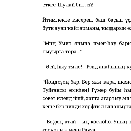
етәксе. Шулай бит, әсәй!
Йәтимлекте кисереп, баш баҫып үҫкә
бүтән яуап ҡайтарманы, ҡыҙҙарын е
“Миңә Хәмит янына имен-һау бары
тыуырға тора...”
– Әсәй, һыу тәмле! – Рәзидә апаһының ҡ
“Йондоҙоң бар. Бер яғы ҡара, икенсе
Туйғансы эсәсәкһең! Ғүмер буйы һы
совет илендә йәшәй, хатта ағартыу э
кеше бер ниндәй хөрәфәткә лә ышанырғ
– Беҙҙең атай – иң көслөһө. Уның ҡ
ғорурлыҡ менән Рауза.