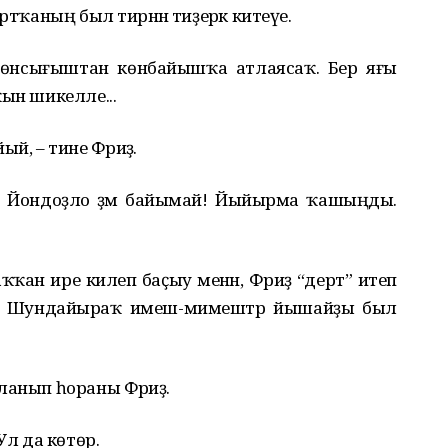
тҡаның был тирәнән тиҙерәк китеүе.
 Көнсығыштан көнбайышҡа атлаясаҡ. Бер яғы
ҡын шикелле...
, – тине Фәриҙә.
әсәк. Йондоҙло әҙәм байымай! Йыйырма ҡашыңды.
ҡан ире килеп баҫыу менән, Фәриҙә “дерт” итеп
.. Шундайыраҡ имеш-мимештәр йышайҙы был
ланып һораны Фәриҙә.
Ул да көтөр.