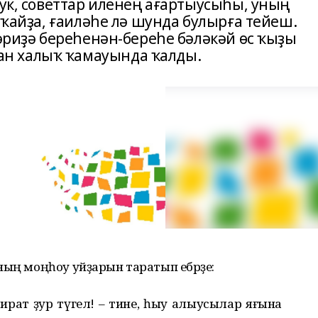
рук, советтар иленең ағартыусыһы, уның
а ҡайҙа, ғаиләһе лә шунда булырға тейеш.
Фәриҙә береһенән-береһе бәләкәй өс ҡыҙы
н халыҡ ҡамауында ҡалды.
ның моңһоу уйҙарын таратып ебәрҙе:
сират ҙур түгел! – тине, һыу алыусылар яғына