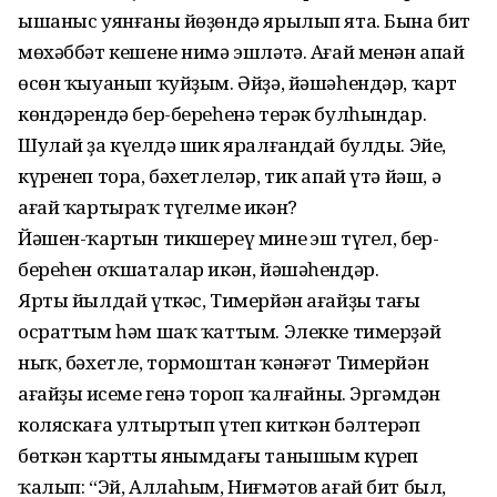
ышаныс уянғаны йөҙөндә ярылып ята. Бына бит
мөхәббәт кешене нимә эшләтә. Ағай менән апай
өсөн ҡыуанып ҡуйҙым. Әйҙә, йәшәһендәр, ҡарт
көндәрендә бер-береһенә терәк булһындар.
Шулай ҙа күңелдә шик яралғандай булды. Эйе,
күренеп тора, бәхетлеләр, тик апай үтә йәш, ә
ағай ҡартыраҡ түгелме икән?
Йәшен-ҡартын тикшереү минең эш түгел, бер-
береһен оҡшаталар икән, йәшәһендәр.
Ярты йылдай үткәс, Тимерйән ағайҙы тағы
осраттым һәм шаҡ ҡаттым. Элекке тимерҙәй
ныҡ, бәхетле, тормоштан ҡәнәғәт Тимерйән
ағайҙың исеме генә тороп ҡалғайны. Эргәмдән
коляскаға ултыртып үтеп киткән бәлтерәп
бөткән ҡартты янымдағы танышым күреп
ҡалып: “Эй, Аллаһым, Ниғмәтов ағай бит был,