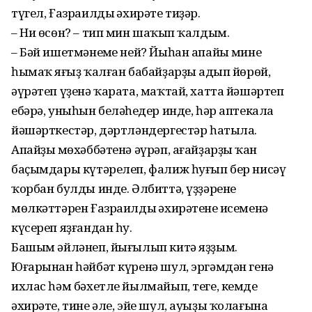
түгел, Ғазраилдың әхирәте тиҙәр.
– Ни өсөн? – тип мин шаңҡып ҡалдым.
– Бәй ишетмәнеңме ней? Йыһан апайың минең
һымаҡ яңғыҙ ҡалған бабайҙарҙы аңдып йөрөй,
әүрәтеп үҙенә ҡарата, маҡтай, хатта йәшәртеп
ебәрә, уныһын беләһеңдер инде, һәр аптекала
йәшәрткестәр, дәртләндергестәр һатыла.
Апайҙың мөхәббәтенә әүрәп, ағайҙарҙың ҡан
баҫымдары күтәрелеп, фалиж һуғып бер нисәү
ҡорбан булды инде. Әлбиттә, үҙҙәренең
мөлкәттәрен Ғазраилдың әхирәтенең исеменә
күсереп яҙғандан һуң.
Башым әйләнеп, йығылып китә яҙҙым.
Юғарынан һәйбәт күренә шул, эргәмдән генә
ихлас һәм бәхетле йылмайып, теге, кемдең
әхирәте, тине әле, эйе шул, ауыҙы ҡолағына