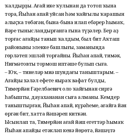
ҡалдырҙы. Ағай ике ҡулынан да тотоп ҡына
тора, Йыһан апай уйсан һәм ҡайғылы ҡарашын
алыҫҡа төбәгән, бына-бына илап ебәрер һымаҡ,
йәре тынысландырғанға ғына түҙәлер. Бер аҙ
торғас ағайҙы танып ҡалдым, был бит Аҡташ
районының элекке башлығы, заманында
гөрләтеп эшләй торғайны. Йыһан апай, тимәк,
Ниғмәтовтың тормош иптәше булып сыға.
– Юҡ, – тинеләр миңә шундағы таныштарым. –
Ағайҙың хәләл ефете яңыраҡ вафат булды,
Тимерйән Ғәҙелбаевич оло ҡайғынан сиргә
һабышты, дауахананан сыға алманы. Кемдер
таныштырған, Йыһан апай, күрәһеңме, ағайға йән
өргән бит, хатта йәшәреп киткән.
Ысынлап та, Тимерйән ағай йәш егеттәр һымаҡ
Йыһан апайҙы етәкләп кенә йөрөтә, йәшәүгә