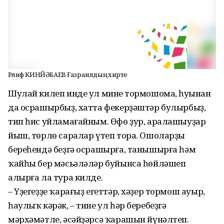
Рәлиф КИНЙӘБАЕВ Ғазраилдың әхирәте
Шулай килеп инде ул минең тормошома, һуңынан
да осрашырбыҙ, хатта фекерҙәштәр булырбыҙ,
тип һис уйламағайным. Өфө ҙур, аралашыуҙар
йыш, төрлө саралар үтеп тора. Ошоларҙың
береһендә беҙгә осрашырға, танышырға һәм
ҡайһы бер мәсьәләләр буйынса һөйләшеп
алырға ла тура килде.
– Үҙегеҙҙе ҡарағыҙ егеттәр, хәҙер тормош ауыр,
һаулыҡ кәрәк, – тине ул һәр беребеҙгә
мәрхәмәтле, әсәйҙәрсә ҡарашын йүнәлтеп.