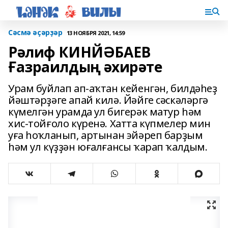
Сәсмә әҫәрҙәр
13 НОЯБРЯ 2021, 14:59
Рәлиф КИНЙӘБАЕВ
Ғазраилдың әхирәте
Урам буйлап ап-аҡтан кейенгән, билдәһеҙ
йәштәрҙәге апай килә. Йәйге сәскәләргә
күмелгән урамда ул бигерәк матур һәм
хис-тойғоло күренә. Хатта күпмелер мин
уға һоҡланып, артынан эйәреп барҙым
һәм ул күҙҙән юғалғансы ҡарап ҡалдым.