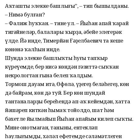
Аҡташтың элекке башлығы”, – тип бышылданы.
– Нимә булған?
– Фалиж һуҡҡан. – тине ул. – Йыһан апай ҡарай
тигәйнеләр, балалары ҡырҙа, әбейе элегерәк
үлде. Йә инде, Тимерйән Ғәҙелбаевич та кеше
көнөнә ҡалһын инде.
Шунда элекке башлыҡты һуңғы тапҡыр
күреүемде, бер нисә көндән гәзиттә сыҡҡан
некрологтан ғына белеп ҡалдым.
Тормош дауам итә, Өфөлә, үҙегеҙ беләһегеҙ, көн
дә байрам, көн дә туй. Бер көн шундай
тантаналарҙың береһендә ап-аҡ кейемдән, хатта
йәшәреп киткән һымаҡ тойолдо, шат һәм
бәхетле йылмайып Йыһан апайым килеп сыҡты.
Мине онотмаған, таныны, ентекләп
һаулығымды, хәләл ефетемдең сәләмәтлеген