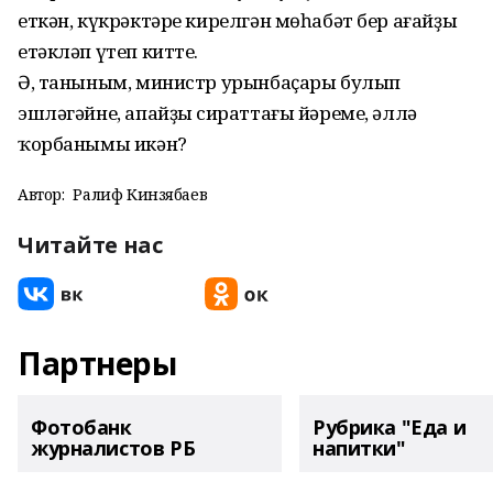
еткән, күкрәктәре кирелгән мөһабәт бер ағайҙы
етәкләп үтеп китте.
Ә, таныным, министр урынбаҫары булып
эшләгәйне, апайҙың сираттағы йәреме, әллә
ҡорбанымы икән?
Автор:
Ралиф Кинзябаев
Читайте нас
Партнеры
Фотобанк
Рубрика "Еда и
журналистов РБ
напитки"