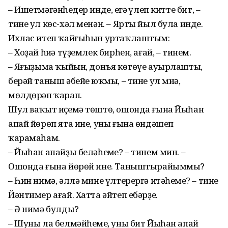
– Ишетмәгәнһеңдер инде, еңгәң үлеп китте бит, –
тине ул көс-хәл менән. – Ярты йыл була инде.
Ихлас итеп ҡайғыһын уртаҡлаштым:
– Хоҙай һиңә түҙемлек бирһен, ағай, – тинем.
– Яңғыҙыма ҡыйын, донъя көтөүе ауырлашты,
берәй таныш әбейең юҡмы, – тине ул миңә,
мөлдөрәп ҡарап.
Шул ваҡыт иҫемә төштө, ошонда ғына Йыһан
апай йөрөп ята ине, уны ғына өндәшеп
ҡарамаһам.
– Йыһан апайҙы беләһеңме? – тинем мин. –
Ошонда ғына йөрөй ине. Таныштырайыммы?
– Һин нимә, әллә мине үлтерергә итәһеңме? – тине
Йәнтимер ағай. Хатта әйтеп ебәрҙе.
– Ә нимә булды?
– Шуны ла белмәйһеңме, уны бит Йыһан апай