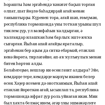
һорашты һәм эргәһендә ҡәнәғәт баҫып торған
олпат, шат йөҙлө баһадирҙай ағай менән
таныштырҙы. Күренеп тора, ағай шәп, ғөмүмән,
республика тормошонда уның тотҡан урыны шул
тиклем ҙур, ул вазифаһын ҡалдырған, ә
ҡалғандар илашҡан һәм барлыҡ эште юҡҡа
сығарған. Йыһан апай ағайҙы яраталыр,
эргәһенән бер аҙым да ситкә ебәрмәй, етәкләп
кенә йөрөтә, тирләгәйне, ап-аҡ ҡулъяулыҡ менән
битен һөртөп алды.
Беләһегеҙме, кешләр ни өсөн гәзит алдыра? Эйе,
кемдәрҙең тере, кемдәрҙең мәрхүм икәнен белер
өсөн. Хәҙер исемен дә онотҡанмын, Йыһан апай
етәкләп йөрөткән ағай, ысынлап та, республика
тормошонда ифрат ҙур роль уйнаған икән. Мин
был хаҡта белмәҫ инем, әгәр уның эшмәкәрлеге