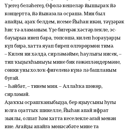
Үҙегеҙ беләһегеҙ, Өфөлә кешеләр йышыраҡ йә
концертта, йә йыназала осраша. Мин был
апайҙы, аҙаҡ белдем, исеме Йыһан икән, тәүҙәрәк
һис тә аңламаным. Үҙе бигерәк хәстәрлекле, эс-
бауырыңа инеп бара, төпсөшә, килеп һорауҙарҙы
күп бирә, хатта яуап биреп өлгөрөрмөн тимә.
– Килен ни хәлдә, сирләмәйме, һаулығы нисек, –
тип ҡыҙыҡһыныуы мине бик ғәжәпләндермәне,
сөнки уның холоҡ-фиғеленә күнә лә башланым
буғай.
– Һәйбәт, – тинем мин. – Аллаһҡа шөкөр,
сирләмәй.
Аҙаҡҡы осрашҡаныбыҙҙа, бер яҙыусыны һуңғы
юлға оҙаттыҡ шикелле, Йыһан апай ифрат
зыялы, олпат һәм хатта кеселекле ағай менән
ине. Ағайҙың апайға мөнәсәбәте мине таң