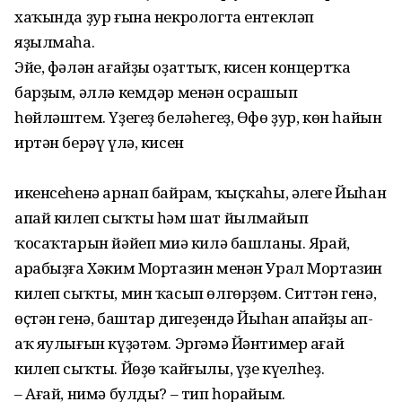
хаҡында ҙур ғына некрологта ентекләп
яҙылмаһа.
Эйе, фәлән ағайҙы оҙаттыҡ, кисен концертҡа
барҙым, әллә кемдәр менән осрашып
һөйләштем. Үҙегеҙ беләһегеҙ, Өфө ҙур, көн һайын
иртән берәү үлә, кисен
икенсеһенә арнап байрам, ҡыҫҡаһы, әлеге Йыһан
апай килеп сыҡты һәм шат йылмайып
ҡосаҡтарын йәйеп миңә килә башланы. Ярай,
арабыҙға Хәким Мортазин менән Урал Мортазин
килеп сыҡты, мин ҡасып өлгөрҙөм. Ситтән генә,
өҫтән генә, баштар диңгеҙендә Йыһан апайҙың ап-
аҡ яулығын күҙәтәм. Эргәмә Йәнтимер ағай
килеп сыҡты. Йөҙө ҡайғылы, үҙе күңелһеҙ.
– Ағай, нимә булды? – тип һорайым.