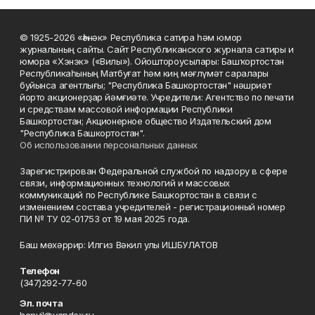
© 1925-2026 «Һәнәк» Республика сатира һәм юмор
журналының сайты. Сайт Республиканского журнала сатиры и
юмора «Хэнэк» («Вилы»). Ойоштороусылары: Башҡортостан
Республикаһының Матбуғат һәм киң мәғлүмәт саралары
буйынса агентлығы; "Республика Башкортостан" нәшриәт
йорто акционерҙар йәмғиәте. Учредители: Агентство по печати
и средствам массовой информации Республики
Башкортостан; Акционерное общество Издательский дом
"Республика Башкортостан".
Об использовании персональных данных
Зарегистрирован Федеральной службой по надзору в сфере
связи, информационных технологий и массовых
коммуникаций по Республике Башкортостан в связи с
изменением состава учредителей - регистрационный номер
ПИ № ТУ 02-01753 от 19 мая 2025 года.
Баш мөхәррир: Илгиз Вәкил улы ИШБУЛАТОВ
Телефон
(347)292-77-60
Эл. почта