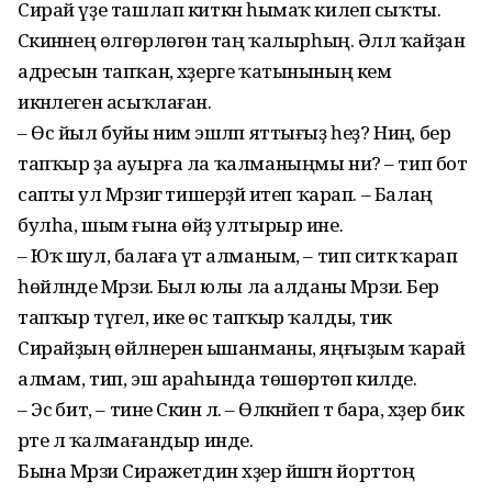
Сирай үҙе ташлап киткән һымаҡ килеп сыҡты.
Сәкинәнең өлгөрлөгөнә таң ҡалырһың. Әллә ҡайҙан
адресын тапҡан, хәҙерге ҡатынының кем
икәнлеген асыҡлаған.
– Өс йыл буйы нимә эшләп яттығыҙ һеҙ? Ниңә, бер
тапҡыр ҙа ауырға ла ҡалманыңмы ни? – тип бот
сапты ул Мәрзиәгә тишерҙәй итеп ҡарап. – Балаң
булһа, шым ғына өйҙә ултырыр ине.
– Юҡ шул, балаға үтә алманым, – тип ситкә ҡарап
һөйләнде Мәрзиә. Был юлы ла алданы Мәрзиә. Бер
тапҡыр түгел, ике өс тапҡыр ҡалды, тик
Сирайҙың өйләнеренә ышанманы, яңғыҙым ҡарай
алмам, тип, эш араһында төшөртөп килде.
– Эсә бит, – тине Сәкинә лә. – Өлкәнәйеп тә бара, хәҙер бик
рәте лә ҡалмағандыр инде.
Бына Мәрзиә Сиражетдин хәҙер йәшәгән йорттоң