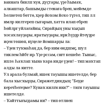
ваннаға бикләп ҡуя, дуҫтары, үҙе һымаҡ,
алкаштар, башымды стенаға бәреп, мейемде
һелкетеп бөттө, хәҙер йоҡом йоҡо түгел, тип әллә
нәмәләр килтереп сығарып, хатта илап ебәреп
һөйләргә уйлағайны, Сирайҙың уны ҡыҫып
ҡосаҡлауҙары, яратыуҙары, иркә һүҙҙәр әйтеүҙәре
иҫенә төшөп, күңеле йомшарҙы ла:
– Үҙен туҡмаһаң да, бер нимә өндәшмәҫ, шул
тиклем һәйбәт ир. Үҙе рәссам, сәнғәт кешеһе. Тыныс,
ипле. Һаҡлап ҡына ҡара инде үҙен! – тип маҡтап
алды ла китте.
Ул арала булмай, ишек тауышы ишетелде, бер
бала ҡысҡырҙы, Сиражетдиндың: "Беҙҙе
керетәһегеҙме? Ҡунаҡ килгән икән?" – тигән тауышы
ишетелде.
– Ҡайттығыҙҙамы ни? – тип өтәләнеп