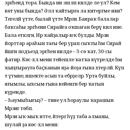
эргәһендә тора. Бында ни эшләп килде әле ул? Кем
көтә уны бында? Әллә ҡайтырға ла китергәме икән?
Тегеләй үтте, былай үтте Мәрзиә. Баяраҡ балалар
баҡсаһы эргәһенән Сирайға оҡшаған берәү килә ине.
Бала етәкләгән. Ир ҡайҙалыр юҡ булды. Мәрзиә
йорттар араһын тағы бер урап сыҡты һәм Сирай
йәшәгән подъезд эргәһенә килде – 3-сө ҡат, 30-сы
фатир. Көс-хәл менән тейешле ҡатҡа күтәрелде һәм
ҡыңғырауға баҫҡанын яҙа-йоҙа ғына хәтерләй. Күп
тә үтмәне, ишекте асып та ебәрҙеләр. Урта буйлы,
яғымлы, ыҡсым ғына кейенгән бер ҡатын
күренде.
– Һаумыһығыҙ? – тине ул һораулы ҡарашын
Мәрзиәгә төбәп.
Мәрзиә ыҡ-мыҡ итте, әйтергә һүҙ таба алманы,
шулай ҙа көс-хәл менән: