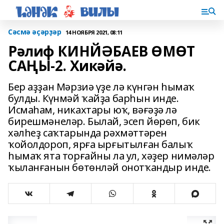
Сәсмә әҫәрҙәр
14 НОЯБРЯ 2021, 08:11
Рәлиф КИНЙӘБАЕВ ӨМӨТ
САҢЫ-2. Хикәйә.
Бер аҙҙан Мәрзиә үҙе лә күнгән һымаҡ
булды. Күнмәй ҡайҙа барһын инде.
Исмаһам, никахтары юҡ, вәғәҙә лә
бирешмәнеләр. Былай, эсеп йөрөп, бик
хәлһеҙ саҡтарында рәхмәттәрен
ҡойолдороп, ярға ырғытылған балыҡ
һымаҡ ята торғайны ла ул, хәҙер нимәләр
ҡыланғанын бөтөнләй онотҡандыр инде.