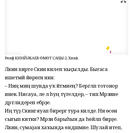
Рәлиф КИНЙӘБАЕВ ӨМӨТ САҢЫ-2. Хикәйә.
Ләкин әхирәте Сәкинә килеп ҡыҫылды. Бығаса
ишетмәй йөрөгән икән:
– Ниңә миңә шунда уҡ әйтмәнең? Бергәләп тотонор
инек. Нисауа, әле лә һуң түгелдер, – тип Мәрзиәне
дәртләндереп ебәрҙе.
Иң тәүҙә Сәкинәгә яуап бирергә тура килде. Ни өсөн
сығып киткән? Мәрзиә барыһын да һөйләп бирҙе.
Ләкин, сумаҙан хаҡында өндәшмәне. Шулай итеп,