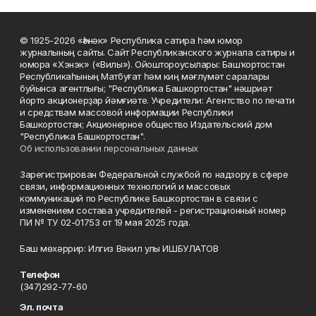
© 1925-2026 «Һәнәк» Республика сатира һәм юмор
журналының сайты. Сайт Республиканского журнала сатиры и
юмора «Хэнэк» («Вилы»). Ойоштороусылары: Башҡортостан
Республикаһының Матбуғат һәм киң мәғлүмәт саралары
буйынса агентлығы; "Республика Башкортостан" нәшриәт
йорто акционерҙар йәмғиәте. Учредители: Агентство по печати
и средствам массовой информации Республики
Башкортостан; Акционерное общество Издательский дом
"Республика Башкортостан".
Об использовании персональных данных
Зарегистрирован Федеральной службой по надзору в сфере
связи, информационных технологий и массовых
коммуникаций по Республике Башкортостан в связи с
изменением состава учредителей - регистрационный номер
ПИ № ТУ 02-01753 от 19 мая 2025 года.
Баш мөхәррир: Илгиз Вәкил улы ИШБУЛАТОВ
Телефон
(347)292-77-60
Эл. почта