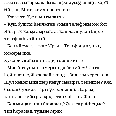
нимә генә сығармай. Бына, иҫке ауыҙҙан яңы хәбәр?!
Әйт, әле, Мәрзиә, кемдән ишеттең?
– Үҙе әйтте. Үҙе шылтыратты.
– Ҡуй, бушты һөйләмәгеҙ! Уның телефоны юҡ бит!
Яңыраҡ ҡайҙалыр юғалтҡан да, шунан бирле
телефонһыҙ йөрөй.
– Белмәйемсе, – тине Мәрзиә. – Телефонда уның
номеры ине.
Хужабикә ярһып тигәндәй, тороп китте:
– Мин бит уның номерын да белмәйем! Иртән
һөйләшеп ҡуйһаҡ, ҡайтҡанда, баланы кереп ала.
Шул кешегә мин хәҙер кейәүгә сығырға тейешме? Юҡ,
былай булмай! Иртәгә үк бальнисҡа барам,
ҡотолоп ҡуйырға кәрәк, – тип ярһыны Фәриҙә.
– Больницаға ниңә бараһың? Әллә сирләйһеңме? –
тип һорамай, түҙмәне Мәрзиә.