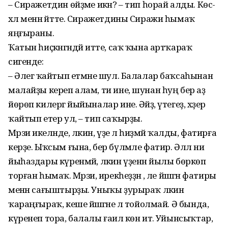
– Сиражетдин өйҙәме икән? – тип һорай алды. Көс-
хәл менән әйтте. Сиражетдины Сиражи һымаҡ
яңғыраны.
Ҡатын һиҫкәнгәндәй итте, саҡ ҡына артҡараҡ
сигенде:
– Әлегә ҡайтып етмәне шул. Балалар баҡсаһынан
малайҙы кереп алам, ти ине, шунан һуң бер аҙ
йөрөп килергә йыйыналар ине. Әйҙә, үтегеҙ, хәҙер
ҡайтып етер ул, – тип саҡырҙы.
Мәрзиә икеләнде, ләкин, үҙе лә һиҙмәй ҡалды, фатирға
керҙе. Ыҡсым ғына, бер бүлмәле фатир. Әллә ни
йыһаздары күренмәй, ләкин үҙенән йылы бөркөп
торған һымаҡ. Мәрзиә, ирекһеҙҙән , әле йәшәгән фатиры
менән сағыштырҙы. Уныҡы ҙурыраҡ ләкин
ҡараңғыраҡ, кеше йәшәгәне лә тойолмай. Ә бында,
күренеп тора, балалы ғаилә көн итә. Уйынсыҡтар,