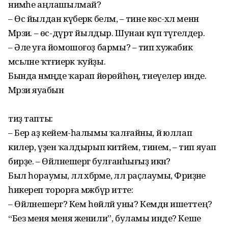
нимәһе аңлашылмай?
– Өс йылдан күберәк беләм, – тине көс-хәл менән
Мәрзиә. – өс-дүрт йылдыр. Шунан күп түгелдер.
– Әле уға йомошоғоҙ бармы? – тип хужабикә
мәсьәләне ҡәтғиерәк ҡуйҙы.
Бында нәмәңде ҡарап йөрөйһөң, тиеүелер инде.
Мәрзиә яуабын
тиҙ тапты:
– Бер аҙ кейем-һалымы ҡалғайны, йә юллап
килер, үҙенә ҡалдырып китәйем, тинем, – тип яуап
бирҙе. – Өйләнешергә булғанһығыҙ икән?
Был һораумы, әллә хәбәрме, әллә раҫлаумы, Фәриҙәне
һикереп торорға мәжбүр итте:
– Өйләнешергә? Кем һөйләй уны? Кемдән ишеттең?
“Без меня меня женили”, буламы инде? Кеше