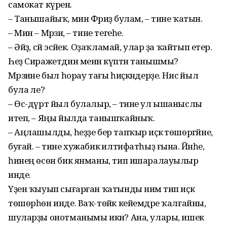
самокат күренә.
– Танышайыҡ, мин Фәриҙә булам, – тине ҡатын.
– Мин – Мәрзиә, – тине тегеһе.
– Әйҙә, сәй эсәйек. Оҙаҡламай, улар ҙа ҡайтып етер.
Һеҙ Сиражетдин менән күптән танышмы?
Мәрзиәне был һорау тағы һиҫкәндерҙе. Нисә йыл
була әле?
– Өс-дүрт йыл булалыр, – тине ул ышаныслы
итеп, – Яңы йылда танышҡайныҡ.
– Аңлашылды, һеҙҙе бер тапҡыр иҫкә төшөргәйне,
буғай. – тине хужабикә илтифатһыҙ ғына. Йәнәһе,
һинең өсөн бик янманы, тип ишаралауылыр
инде.
Үҙен ҡыуып сығарған ҡатынды нимә тип иҫкә
төшөрһөн инде. Ваҡ-төйәк кейемдәре ҡалғайны,
шуларҙы онотманымы икән? Ана, улары, ишек