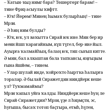
– Ҡатын-ҡыҙ нимәгә бара? Төшөртөргә барам! –
тине Фәриҙә асыулы ҡиәфәттә.
– Юҡ! Йөрөмә! Минең һымаҡ булырһың! – тине
Мәрзиә.
– Ә һиңә нимә булды?
– Юҡ, юҡ, ул ваҡытта Сирай юҡ ине. Мин бер ир
менән йәшәп ҡарағайным, күп түгел, бер-ике йыл.
Ауырға ҡалмайһың, балаң юҡ, тип сығып китте.
Ә мин, бал алкаштан бала тапҡансы, яңғыҙым
ғына йәшәйем, – тинем.
– Улар шулай инде, ҡойроҡто һыртҡа һалырға
торалар. Ә былай Сиражетдин ниндәйерәк кеше
ул? Туҡмамаймы?
Мәрзиә ҡапыл уйға ҡалды. Ниндәйерәк кеше һуң әле
Сирай-Сиражетдин? Мәрзиә, үҙе лә һиҙмәҫтән, эсә,
һуғыша, бысаҡ тотоп баҫтыра, етмәһә, һүгенә,