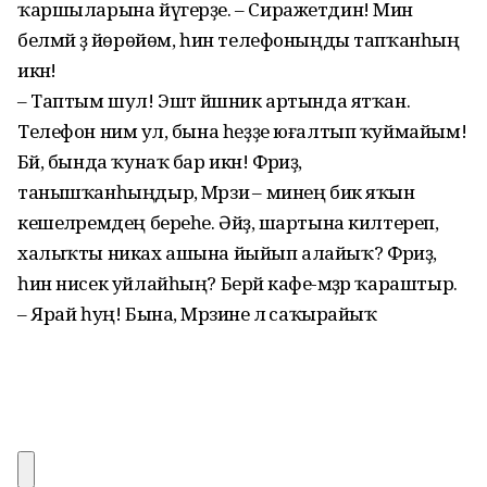
ҡаршыларына йүгерҙе. – Сиражетдин! Мин
белмәй ҙә йөрөйөм, һин телефоныңды тапҡанһың
икән!
– Таптым шул! Эштә йәшник артында ятҡан.
Телефон нимә ул, бына һеҙҙе юғалтып ҡуймайым!
Бәй, бында ҡунаҡ бар икән! Фәриҙә,
танышҡанһыңдыр, Мәрзиә – минең бик яҡын
кешеләремдең береһе. Әйҙә, шартына килтереп,
халыҡты никах ашына йыйып алайыҡ? Фәриҙә,
һин нисек уйлайһың? Берәй кафе-мәҙәр ҡараштыр.
– Ярай һуң! Бына, Мәрзиәне лә саҡырайыҡ