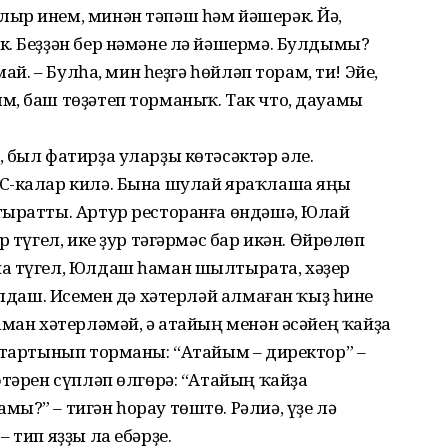
ыр инем, минән тәпәш һәм йәшерәк. Йә,
к. Беҙҙән бер нәмәне лә йәшермә. Булдымы?
ай. – Булһа, мин һеҙгә һөйләп торам, ти! Эйе,
м, баш төҙәтеп торманыҡ. Так что, дауамы
был фатирҙа уларҙы көтәсәктәр әле. Ә
МС-калар килә. Бына шулай яраҡлаша яңы
тыратты. Артур ресторанға өндәшә, Юлай
р түгел, ике ҙур тәгәрмәс бар икән. Өйрөлөп
а түгел, Юлдаш һаман шылтырата, хәҙер
Юлдаш. Исемен дә хәтерләй алмаған ҡыҙ һине
аман хәтерләмәй, ә атайың менән әсәйең ҡайҙа
 тартынып торманы: “Атайым – директор” –
фтәрен сүпләп өлгөрә: “Атайың ҡайҙа
ы?” – тигән һорау төштө. Рәлиә, үҙе лә
 тип яҙҙы ла ебәрҙе.