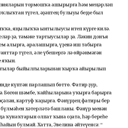
нтазияларын тормошҡа ашырырға һәм меңәрләп
юҡлыҡтан түгел, әҙәптең булыуы беҙҙе был
ыҡҡа, яңылыҡҡа ынтылыусы итеп күрге килә.
селәр ҙә, тәмәке тартыусылар ҙа. Ләкин донъя
ем алырға, аралашырға, үҙенә иш табырға
иганттар түгел, әле үбешергә лә өйрәнмәгән
 яҡын.
тырғылар быйылғыларынан ҡырҡа айырылып
инде күптән парлашып бөттө. Фатир ҙур,
тә. Бөгөн шәмбе, ҡайһыларына уҡырға барырға
ҫәлән, картуф ҡаҙырға. Фәнүрҙең фатиры бер
р бүлмәһен хәтерләтә башланы. Фәнүр менән
да ҡунаҡтарын олпат ҡына оҙата, һәр береһе
һайын булмай. Хатта, Эвелина әйтеүенсә: “Ә