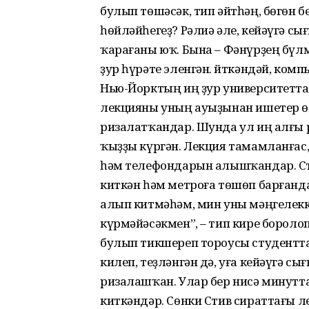
булып төшәсәк, тип әйтһәң, бөгөн 
һөйләйһегеҙ? Рәлиә әле, кейәүгә сы
ҡарағаны юҡ. Бына – Фәнүрҙең бүл
ҙур һүрәте эленгән. Әйткәндәй, ком
Нью-Йорктың иң ҙур университетта
лекцияны уның ауыҙынан ишетер өс
ризалатҡандар. Шунда ул иң алғы р
ҡыҙҙы күргән. Лекция тамамланғас,
һәм телефондарын алышҡандар. Ст
киткән һәм метроға төшөп барғанда
алып китмәһәм, мин уны мәңгелек
күрмәйәсәкмен”, – тип кире борол
булып тикшереп тороусы студентта
килеп, теҙләнгән дә, уға кейәүгә сы
ризалашҡан. Улар бер нисә минутт
киткәндәр. Сөнки Стив сираттағы 