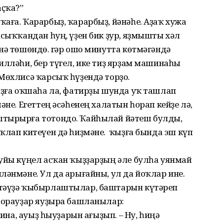
аҫҡа?”
аға. Ҡарарбыҙ, ҡарарбыҙ, йәнәһе. Аҙаҡ хужа
 сыҡҡандан һуң, үҙен бик ҙур, яҙмышты хәл
нә төшөндө. Әгәр ошо минутта көтмәгәндә
илләһи, бер түгел, ике тиҙ ярҙам машинаһы
Мөхлисә ҡарсыҡ һүҙендә торҙо.
ыҙға оҡшаһа ла, фатирҙы шунда уҡ ташлап
әне. Егеттең әсәһенең халатын һорап кейҙе лә,
штырырға тотондо. Ҡайһылай йәтеш булды,
лап китеүен дә һиҙмәне. Ә ҡыҙға бында эш күп
буйы күңел асҡан ҡыҙҙарҙың әле булһа уянмай
ләнмәне. Ул да арығайны, ул да йоҡлар ине.
 тәүҙә ҡыбырлаштылар, баштарын күтәреп
 һорауҙар яуҙыра башланылар:
лина, ауыҙ һыуҙарын ағыҙып. – Ну, һиңә