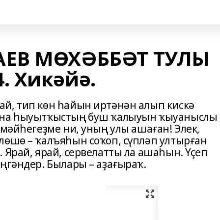
АЕВ МӨХӘББӘТ ТУЛЫ
 Хикәйә.
й, тип көн һайын иртәнән алып кискә
уына һыуытҡыстың буш ҡалыуын ҡыуаныслы
рмәйһегеҙме ни, уның улы ашаған! Элек,
лөшө – ҡалъяһын соҡоп, сүпләп ултырған
 Ярай, ярай, сервелатты ла ашаһын. Үҫеп
ңгәндер. Былары – аҙағыраҡ.