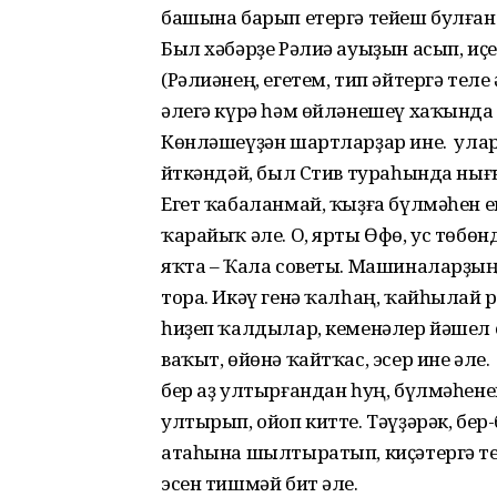
башына барып етергә тейеш булған
Был хәбәрҙе Рәлиә ауыҙын асып, иҫ
(Рәлиәнең, егетем, тип әйтергә тел
әлегә күрә һәм өйләнешеү хаҡында
Көнләшеүҙән шартларҙар ине. Ә ула
Әйткәндәй, был Стив тураһында нығ
Егет ҡабаланмай, ҡыҙға бүлмәһен ен
ҡарайыҡ әле. О, ярты Өфө, ус төбөн
яҡта – Ҡала советы. Машиналарҙың 
тора. Икәү генә ҡалһаң, ҡайһылай 
һиҙеп ҡалдылар, кеменәлер йәшел 
ваҡыт, өйөнә ҡайтҡас, эсер ине әле
бер аҙ ултырғандан һуң, бүлмәһен
ултырып, ойоп китте. Тәүҙәрәк, бе
атаһына шылтыратып, киҫәтергә тел
эсен тишмәй бит әле.