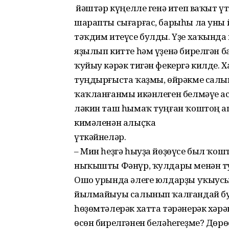
Ә йәштәр күңелле генә итеп ваҡыт 
шарапты сығарғас, барыһы ла уны 
тәҡдим итеүсе булды. Үҙе хаҡында
яҙылып китте һәм үҙенә бирелгән б
ҡуйыу кәрәк тигән фекергә килде. 
туңдырғыста ҡаҙмы, өйрәкме салы
ҡаҡланғанмы икәнлеген белмәүе а
ләкин таш һымаҡ туңған ҡоштоң а
кимәленән алыҫҡа
үткәйнеләр.
– Мин һеҙгә һыуҙа йөҙөүсе был ҡо
ныҡышты Фәнүр, ҡулдары менән туң
Ошо урында әлеге юлдарҙы уҡыус
йылмайыуы салынып ҡалғандай булд
һөҙөмтәлерәк хатта тәрәнерәк хәрә
өсөн бирелгәнен беләһегеҙме? Дөрөҫ