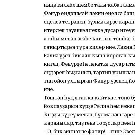
ниңә киләһе шәмбе тағы ҡабатлам
Фәнүр өндәшмәй ләкин еңелсә баш ҡ
еңелсә тетрәнеп, бүлмәләрҙе ҡарап
итерлек тәүәккәллеккә дусар итеүе
атаһы менән әсәһе ҡайтып төшһә, б
саҡыртырға тура килер ине. Ләкин 
Рәлиә үҙен бик аяп ҡына йөрөгән ҡ
китеп, Фәнүрҙе һәләкәткә дусар итм
еңдәрен һыҙғанып, тәртип урынла
тип ойоп ултырған Фәнүр үҙенең йоҡ
ине.
Төштән һуң ятаҡҡа ҡайтҡас, төнө 
йоҡлауҙарын күрҙе Рәлиә һәм ғәжәп
Ҡыҙҙы күреү менән, бүлмәләштәре
ҡаранылар, тиҙ генә торҙолар һәм
– О, бик зиннәтле фатир! – тине Эве