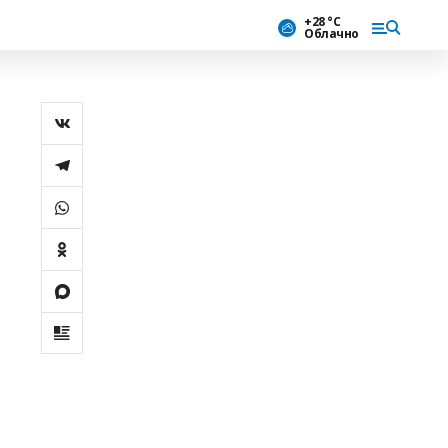
+28 °С
Облачно