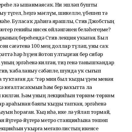
береһе лә ышанмаясаҡ. Ни эшләп бушты
ғыу түгел, һеҙгә мәғлүм, шикелле, үбешеп тә
мәһе. Буласаҡ даһиға ярашлы, Стив Джобстың
пьютер генийы нисек өйләнгәнен беләһегеҙме?
рының береһендә Стив лекция уҡыған. Был
өн сәғәтенә 100 мең доллар түләп, уны саҡ
әттә һәр һүҙен йотоп ултырған бер сибәр
 уның эргәһенә килгән, тиҙ генә танышҡандар
ив, ҡабаланыу сәбәпле, шунда уҡ сығып
 туҡтаған да: “Әгәр мин был ҡыҙҙы үҙем менән
кә юғалтасаҡмын һәм бер ваҡытта ла
оп килгән. Һәм уның лекцияһын төркөм-төркөм
р араһынан баяғы ҡыҙҙы тапҡан, эргәһенә
ғыуын һораған. Ҡыҙ иһә, ике лә уйлап тормай,
ан йүгерә-йүгерә метро станцияһына төшөп
лекцияһын уҡырға мегаполистың икенсе