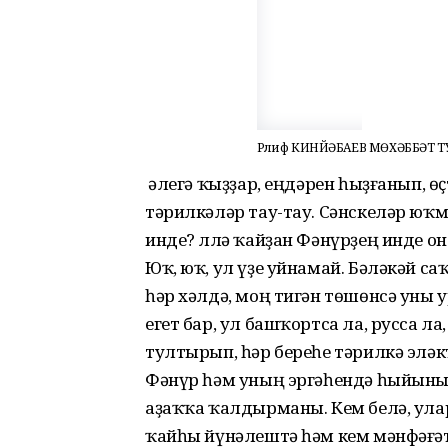
Рәлиф КИНЙӘБАЕВ МӨХӘББӘТ ТУ
Ә әлегә ҡыҙҙар, еңдәрен һыҙғанып, 
тәрилкәләр тау-тау. Сәнскеләр юҡм
инде? Әллә ҡайҙан Фәнүрҙең инде о
Юҡ, юҡ, ул үҙе уйнамай. Бәләкәй с
һәр хәлдә, моң тигән төшөнсә уны 
егет бар, ул башҡортса ла, русса л
тултырып, һәр береһе тәрилкә эләк
Фәнүр һәм уның эргәһендә һыйыны
аҙаҡҡа ҡалдырманы. Кем белә, ула
ҡайһы йүнәлештә һәм кем мәнфәғә