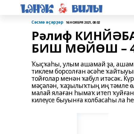
Сәсмә әҫәрҙәр
16 НОЯБРЯ 2021, 08:02
Рәлиф КИНЙӘБ
БИШ МӨЙӨШ – 4.
Ҡыҫҡаһы, улым ашамай ҙа, ашама
тиклем борсолған әсәһе ҡайты
тойғолар менән ҡабул итәсәк. Кү
мәҫәлән, ҡаҙылыҡтың иң тәмле ө
малай ялаған һымаҡ итеп ҡуйған.
килеүсе быуынға колбасаһы ла һе