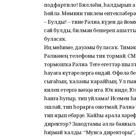
подфартило! Билләһи, һалдырып ал
һөйлә. Мөмкин тиклем ентекләберә
– Булды! – тине Рәлиә, күҙен дә йомм
сәй булды, билмән бешереп ашатты
буласаҡ.
Иң мөһиме, дауамы буласаҡ. Тимәк, 
Рәлиәнең телефоны тик тормай. С
тормошҡа Рәлиә. Теге егеттәр шыл
һауаға күтәрелергә өндәй. Өфөлә бе
сығаһың, ҡаланы ҡарайһың. Ул ғын
килеп етергә вәғәҙә итә. Юҡ инде, 
һанға һуғыр, тип уйлама! Исемен һ
эшләй, тип һорарға онотмай. Рәлиә
тип яҙып ебәрҙе. Ҡайһы арала хәре
директор? Заводтамы әллә банкылам
һиҙмәй ҡалды: “Мунса директоры”, –