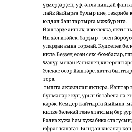
үҫмерҙәрҙең, уф, әллә ниндәй фа
лайк йыйырға булыр ине, тәжрибә 
юлдан баш тартырға мәжбүр итә.
Йәштәрҙе айныҡ, изгелеккә, яҡтыл
Ни хәл итәйек, барҙыр – эсеп йөрөү
уларҙан ғына тормай. Күпселек бел
килә. Беҙҙең өсөн секс-бомбалар, г
Фәнүр менән Рәлиәнең кисерештәре
Элекке осор йәштәре, хатта был
тора.
Ә тышта аҡрынлап яҡтыра. Йәштәр 
бүлмәләре күп, урын бөтәһенә лә е
кәрәк. Кемдер ҡайтырға йыйына, мә
килке бәләкәй генә ятаҡтың бер ҙу
Рәлиә хужа һәм хужабикә статусын
ифрат ҡәнәғәт. Бындай кисәләр көн 