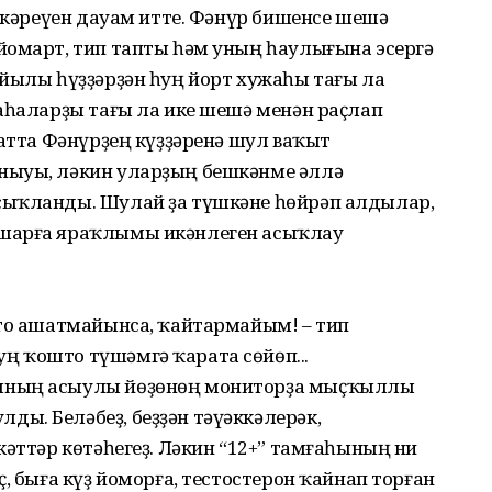
үткәреүен дауам итте. Фәнүр бишенсе шешә
йомарт, тип тапты һәм уның һаулығына эсергә
 йылы һүҙҙәрҙән һуң йорт хужаһы тағы ла
аһаларҙы тағы ла ике шешә менән раҫлап
Хатта Фәнүрҙең күҙҙәренә шул ваҡыт
ныуы, ләкин уларҙың бешкәнме әллә
сыҡланды. Шулай ҙа түшкәне һөйрәп алдылар,
шарға яраҡлымы икәнлеген асыҡлау
што ашатмайынса, ҡайтармайым! – тип
 ҡошто түшәмгә ҡарата сөйөп...
ының асыулы йөҙөнөң мониторҙа мыҫҡыллы
ы. Беләбеҙ, беҙҙән тәүәккәлерәк,
кәттәр көтәһегеҙ. Ләкин “12+” тамғаһының ни
, быға күҙ йоморға, тестостерон ҡайнап торған