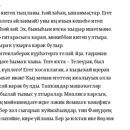
.
е китеп тыңланы. Һөйләһәң, ышанмаҫтар. Егет
е әлегә әйләнмәй) уны иң яҡын кешеһе итеп
 һөйләй. Эх, быныһын юҡҡа ҡыҙҙар ишетмәне.
р гитарасыға ҡарап, мөкиббән китеп ултыра.
ыраҡ уҡырға кәрәк булыр.
текләберәк күрһәтергә теләй. Әйҙә, тәҙрәнән
дәге һымаҡ ҡына. Теге яҡта – Телеүҙәк, был
күплеге! Егет ҡосаҡлаған, ә ҡыҙыҡай иҙерәп
рәхәт икән! Ҡыҙ менән егеттең юғалыуын әллә
сәй кәрәк булды. Тапҡандар мәшәҡәтләр
. Ә былай тыныс ултыралар. Мөхлисә ҡарсыҡ,
ең мөйөшөндәге иҫке ләкин йомшаҡ ҡәнәфигә
р-бер хәл сығарып ҡуймаһындар, тип Фәнүрҙең
әгәйне, кире уйланы. Бер ҙә юҡтан ике йөҙлөк