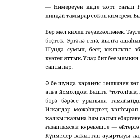
— Һимереүен инде ҡорт сағып һ
ниндəй тамырҙар соҡоп кимерҙем. Б
Бер мəл килеп тəүəккəллəнек. Тəү
боҫтоҡ. Эргəлə генə, йылға ашаһы
Шунда сумып, беҙҙең юҡлыҡты а
күҙəтеп яттыҡ. Улар бит беҙҙе мɵмк
саптылар.
Ə беҙ шунда ҡараңғы тɵшкəнен кɵттɵ
алға йомолдоҡ. Башта “тотолһаҡ, һ
бɵҙрə бəрəсе урынына тамағың
Искəндəр мɵжəһидтең ҡанһырап 
ҡалҡытҡанына һəм салып ебəргəне
ғазаплаясаҡ күренеште — əйтергə 
Күпмелер ваҡыттан ауыртыуҙы л