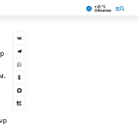
+21 °С
Облачно
ар
м.
н
ыр