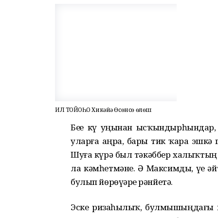
ИЛ ТОЙҒОҺО Хикәйә Өсөнсө өлөш
Беҙҙе күҙ уңынан ысҡындырһында
уларға аңра, бары тик ҡара эшкə 
Шуға күрə был тəкəббер халыҡтың бе
ла кəмһетмəне. Ə Максимды, үҙе ə
булып йɵрɵүҙəре рəнйетə.
Эске ризаһыҙлыҡ, булмышыңдағы 