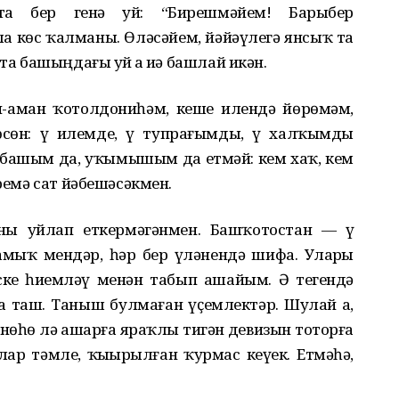
та бер генə уй: “Бирешмəйем! Барыбер
ла кɵс ҡалманы. Ɵлəсəйем, йəйəүлегə янсыҡ та
та башыңдағы уй ҙа иҙə башлай икəн.
н-аман ҡотолдониһəм, кеше илендə йɵрɵмəм,
ɵсɵн: үҙ илемде, үҙ тупрағымды, үҙ халҡымды
 башым да, уҡымышым да етмəй: кем хаҡ, кем
еремə сат йəбешəсəкмен.
уны уйлап еткермəгəнмен. Башҡотостан — үҙ
амыҡ мендəр, һəр бер үлəнендə шифа. Уларҙы
ке һиҙемлəү менəн табып ашайым. Ə тегендə
 ҙа таш. Таныш булмаған үҫемлектəр. Шулай ҙа,
ɵһɵ лə ашарға яраҡлы тигəн девизын тоторға
р тəмле, ҡыҙҙырылған ҡурмас кеүек. Етмəһə,