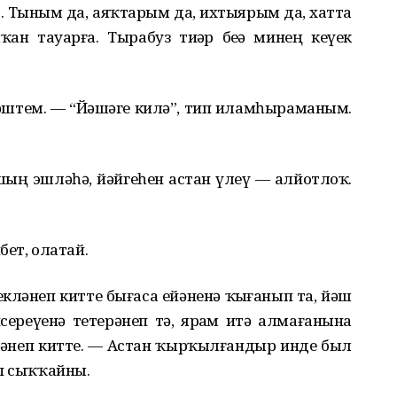
р. Тыным да, аяҡтарым да, ихтыярым да, хатта
ан тауҙарға. Тырабуз тиҙəр беҙҙə минең кеүек
рəштем. — “Йəшəге килə”, тип иламһыраманым.
ашың эшлəһə, йəйгеһен астан үлеү — алйотлоҡ.
бет, олатай.
еклəнеп китте бығаса ейəненə ҡыҙғанып та, йəш
сереүенə тетерəнеп тə, ярҙам итə алмағанына
əнеп китте. — Астан ҡырҡылғандыр инде был
еп сыҡҡайны.