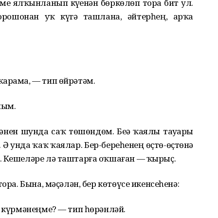
ме ялҡынланып күҙенəн бɵркɵлɵп тора бит ул.
орошонан уҡ күҙгə ташлана, əйтерһең, арҡа
ҡарама, — тип ɵйрəтəм.
йым.
кəнен шунда саҡ тɵшɵндɵм. Беҙҙə ҡаялы тауҙары
. Ə унда ҡаҡ ҡаялар. Бер-береһенең ɵҫтɵ-ɵҫтɵнə
. Кешелəре лə таштарға оҡшаған — ҡырыҫ.
ора. Бына, мəҫəлəн, бер кɵтɵүсе икенсеһенə:
е күрмəнеңме? — тип һɵрəнлəй.