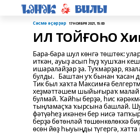
Сәсмә әҫәрҙәр
17 НОЯБРЯ 2021, 15:00
ИЛ ТОЙҒОҺО Хи
Бара-бара шул кɵнгə тɵштɵк: улар
иткəн, ауыҙ асып һүҙ ҡушҡан кеш
ишаралайҙар ҙа. Туҡмарҙар, язал
булды. Баштан уҡ бынан ҡасан д
Тик был хаҡта Максимға белгертм
хеҙмəттəшем шыйығыраҡ малай б
булмай. Ҡайһы берҙə, һис кəрəк
тыңламаҫҡа ҡырсына башлай. Шу
фəтүəһеҙ икəнен бер нисə тапҡы
берҙə бɵтɵнлəй тɵшɵнкɵлɵккə би
ɵсɵн йɵҙ һыуыңды түгергə, хатта 