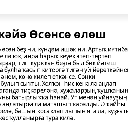
кәйә Өсөнсө өлөш
 ɵсɵн беҙ ни, күндəм ишəк ни. Артыҡ иғтиб
е лə юҡ, аңра һарыҡ кеүек этеп-тɵртɵп
арҙар, тип ҡурҡҡан беҙгə был бик йəтеш
а булһа ҡасып китергə тигəн уй йɵрɵткəйне
əнем, кɵнɵ килеп еткəнсе. Сɵнки
улып сыҡты. Холҡон һис кенə лə аңлап
мəгəндə тиҫкəрелəнə, хужаларҙың ҡушҡаны
ны батырлыҡҡа һанай. Ут менəн уйнауҙың
р аңлатырға ла маташып ҡаралды. Ə ҡайһы
релə, башын ҡосаҡлап лыпын ята ла, ҡуҙғат
кɵс ҡулланырға тура килə.