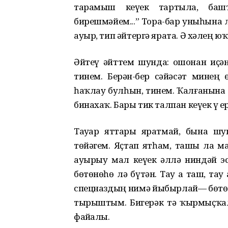
тарамыш кеүек тартыла, баш
бирешмəйем...” Тора-бар уныһына 
ауыр, тип əйтергə ярата. Ə хəлең юҡ
Əйтеү əйттем шунда: ошонан иҫə
тинем. Берҙəн-бер сəйəсəт минең 
һаҡлау булһын, тинем. Ҡалғанына
бинахаҡ. Бары тик талпан кеүек үҙ 
Тауҙар яттарҙы яратмай, бына ш
тɵйəгем. Яҫтап ятһам, ташы ла м
ауырыу мал кеүек əллə ниндəй эс
бɵтɵнɵһɵ лə бүтəн. Тау ҙа таш, тау
спецназдың нимə йыбырлай— бɵтɵн
тырыштым. Бигерəк тə ҡырмыҫҡала
файҙалы.