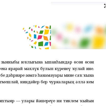
р, зыяныбыҙ юҡлығына ышанһындар ɵсɵн ɵсɵн
генə ярарҙай мəхлүк булып күренеү ҡулай ине.
ҙ дəһриҙəрҙе əҙəмгə һанамауҙары мине саҡ ҡына
йтмешлəй, ниндəйҙер бер чуркаларҙың əллə кем
ихтыяр — уларҙы йəшереүе ни тиклем ҡыйын