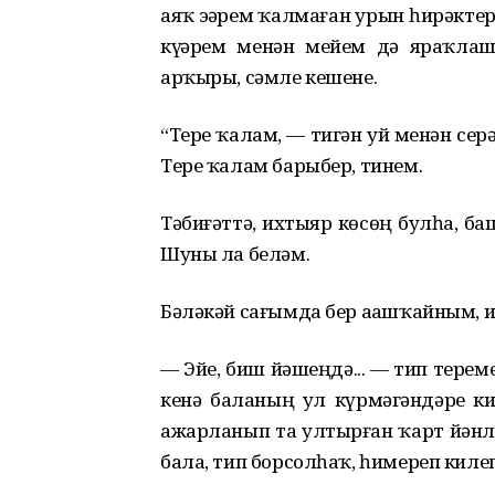
аяҡ эҙҙəрем ҡалмаған урын һирəкте
күҙҙəрем менəн мейем дə яраҡлашҡ
арҡыры, сəмле кешене.
“Тере ҡалам, — тигəн уй менəн се
Тере ҡалам барыбер, тинем.
Тəбиғəттə, ихтыяр кɵсɵң булһа, б
Шуны ла белəм.
Бəлəкəй сағымда бер аҙашҡайным, и
— Эйе, биш йəшеңдə... — тип терем
кенə баланың ул күрмəгəндəрҙе ки
ажарланып та ултырған ҡарт йəнл
бала, тип борсолһаҡ, һимереп кил