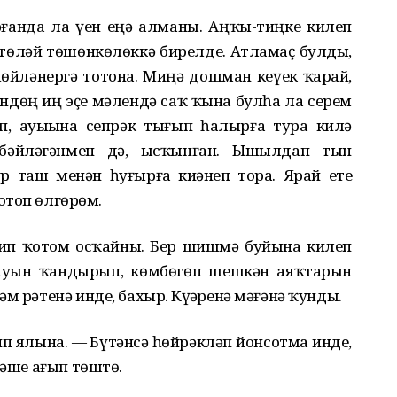
рғанда ла үҙен еңə алманы. Аңҡы-тиңке килеп
 бɵтɵлəй тɵшɵнкɵлɵккə бирелде. Атламаҫ булды,
 һɵйлəнергə тотона. Миңə дошман кеүек ҡарай,
ɵндɵң иң эҫе мəлендə саҡ ҡына булһа ла серем
п, ауыҙына сепрəк тығып һалырға тура килə
бəйлəгəнмен дə, ысҡынған. Ышылдап тын
ур таш менəн һуғырға киҙəнеп тора. Ярай етеҙ
топ ɵлгɵрҙɵм.
ип ҡотом осҡайны. Бер шишмə буйына килеп
ауын ҡандырып, кɵмбɵгɵп шешкəн аяҡтарын
м рəтенə инде, бахыр. Күҙҙəренə мəғəнə ҡунды.
ип ялына. — Бүтəнсə һɵйрəклəп йонсотма инде,
йəше ағып тɵштɵ.