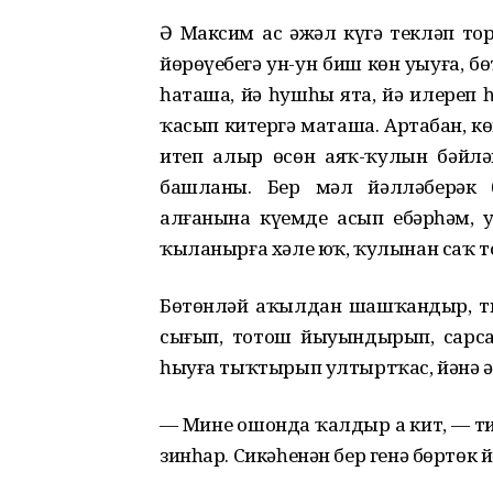
Ə Максим ас əжəл күҙгə теклəп то
йɵрɵүебеҙгə ун-ун биш кɵн уҙыуға,
һаташа, йə һушһыҙ ята, йə илереп
ҡасып китергə маташа. Артабан, к
итеп алыр ɵсɵн аяҡ-ҡулын бəйлə
башланы. Бер мəл йəллəберəк 
алғанына күҙемде асып ебəрһəм, ҙ
ҡыланырға хəле юҡ, ҡулынан саҡ то
Бɵтɵнлəй аҡылдан шашҡандыр, т
сығып, тотош йыуындырып, сарс
һыуға тыҡтырып ултыртҡас, йəнə əҙə
— Мине ошонда ҡалдыр ҙа кит, — т
зинһар. Сикəһенəн бер генə бɵртɵк 