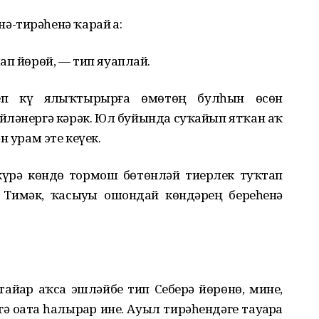
-тирəһенə ҡарай ҙа:
ап йɵрɵй, — тип яуаплай.
п күҙ яҙлыҡтырырға ɵмɵтɵң булһын ɵсɵн
 əйлəнергə кəрəк. Юл буйында суҡайып ятҡан аҡ
н урам эте кеүек.
а күрə кɵндɵҙ тормош бɵтɵнлəй тиерлек туҡтап
 Тимəк, ҡасыуҙы ошондай кɵндəрҙең береһенə
айҙар аҡса эшлəйбеҙ тип Себерҙə йɵрɵнɵ, мине,
оҙата һалырҙар ине. Ауыл тирəһендəге тауҙарҙа