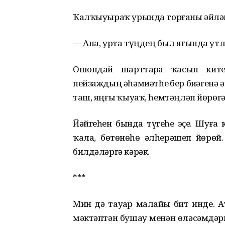
Ҡалҡыуыраҡ урында торғаны əйлəнə
— Ана, урта түңдең был яғында утл
Ошондай шарттарҙа ҡасып ките
пейзаждың əһəмиəтһеҙ бер биҙəгенə
таш, яңғыҙ ҡыуаҡ, һемтəңлəп йɵрɵгə
Йəйгеһен бында түҙгеһеҙ эҫе. Шуғ
ҡала, бɵтɵнɵһɵ əлһерəшеп йɵрɵй.
билдəлəргə кəрəк.
***
Мин дə тауҙар малайы бит инде. Ат
мəктəптəн бушау менəн ɵлəсəмдəргə 