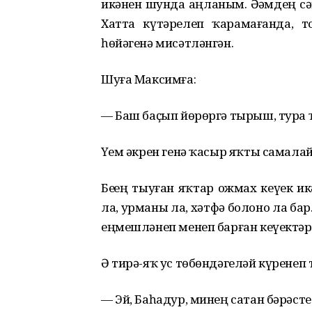
икəнен шунда аңланым. Əҙəмдең сə
Хатта күтəрелеп ҡарамағанда, т
һɵйəгенə мисəтлəнгəн.
Шуға Максимға:
— Баш баҫып йɵрɵргə тырыш, тура 
Үҙем əкрен генə ҡасыр яҡты самала
Беҙҙең тыуған яҡтар ожмах кеүек и
ла, урманы ла, хəтфə болоно ла бар
еңмешлəнеп менеп барған кеүектəр
Ə тирə-яҡ ус тɵбɵндəгелəй күренеп т
— Эй, Баһадур, минең сатан бəрəст