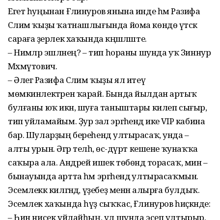
Егет һуңынан Ғәлинуров янына инде һәм Разифа
Сәлим ҡыҙы ҡатнашлығында йома көндө үтәсәк
сараға әҙерлек хаҡында кәңәшләште.
– Нимәләр эшләнең? – тип һораны шунда уҡ Зиннур
Мәхмүтович.
– Әлегә Разифа Сәлим ҡыҙы ял итеү
мөмкинлектәрен ҡарай. Бында йылдан артыҡ
булғаны юҡ икән, шуға таныштары килеп сығыр,
тип уйламайым. Ҙур зал эргәһендә ике VIP кабина
бар. Шуларҙың береһендә ултырасаҡ, унда –
алты урын. Әгәр теләһә, өс-дүрт кешене ҡунаҡҡа
саҡыра ала. Андрей ишек төбөндә торасаҡ, мин –
бынауында артта һәм эргәһендә ултырасаҡмын.
Эсемлеккә килгәндә, үҙебеҙ менән алырға булдыҡ.
Эсемлек хаҡында һүҙ сыҡҡас, Ғәлинуров һиҫкәнде:
– Һин нисек уйлайһың, ул шунда эсеп ултырыр,