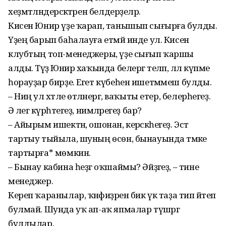
хеҙмәтләндерәсәктәрен белдерҙеләр.
Кисен Юнир үҙе ҡарап, танышып сығырға булды.
Үҙең барып баһалауға етмәй инде ул. Кисен
клубтың топ-менеджеры, үҙе сығып ҡаршы
алды. Тәүҙә Юнир хаҡында белергә теләп, әллә күпме
һорауҙар бирҙе. Егет күбеһен ишетмәмеш булды.
– Ниңә ул хәтле өтәләнергә, ваҡыты етер, белерһегеҙ.
Ә әлегә күрһәтегеҙ, нимәләрегеҙ бар?
– Айырым ишектән, ошонан, керәсәкһегеҙ. Эстә
тартыу тыйыла, шуның өсөн, бынауында тәмәке
тартырға* мөмкин.
– Бынау кабина һеҙгә оҡшаймы? Әйҙәгеҙ, – тине
менеджер.
Кереп ҡаранылар, ҡәнәфиҙәрен бик үк таҙа тип әйтеп
булмай. Шунда уҡ ап-аҡ япмалар түшәргә
булдылар.