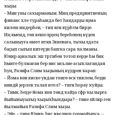
ҡыҙы:
– Мин уны саҡырманым. Миңә предприятиеның
финанс хәле тураһында бөтә һандарҙы яҙма
килеш индерһен, – тип кенә күрһәтмә бирҙе.
Иң кәмендә, төп кешеләрҙең береһенең күҙенә
салыныуға өмөт иткән Зәкиеваға, тыҡылдата
баҫып сығып китеүҙән башҡа сара ҡалманы.
Юнир аҙналыҡ эш тәртибен тотоп керҙе һәм бик
әһәмиәте булмаған бер нисә мәсьәләне асыҡлағандан
һуң, Разифа Сәлим ҡыҙының күҙҙәренә ҡарап:
– Йома көн киске ундан төнгө өскә тиклем, беҙҙән
ниндәй әҙерлек талап ителә? – тигән һорау ҡуйҙы.
– Тимәк, һеҙҙе йома көн төндә ҡайҙа сәфәр ҡылырға
йыйыныуығыҙ ҡыҙыҡһындыра? – тине хәйләкәр генә
йылмайып Разифа Сәлим ҡыҙы.
– Эйе, – тине Юнир, һис икеләнеп тормайынса, –