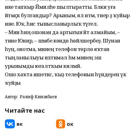
ике тапҡыр Йәмиләһе шылтыратты. Бәлки уға
әйтмәҫкә булғандыр? Арыным, ял итәм, тиер ҙә ҡуйыр
ине. Юҡ, һис тынысланырлыҡ түгел.
– Мин һиңә ошонан да артығын әйтә алмайым, –
тине Юнир, – шәмбе көндө һөйләшербеҙ. Шунан
һуң, онотма, минең телефон төрлө яҡтан
тыңланылыуы ихтимал һәм минең эш
урынымды юғалтҡым килмәй.
Ошо хаҡта ишеткәс, ҡыҙ телефонын һүндереп үк
ҡуйҙы
Автор:
Ралиф Кинзябаев
Читайте нас