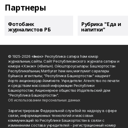
Партнеры
Фотобанк
Рубрика "Еда и
журналистов РБ
напитки"
© 1925-2026 «Һәнәк» Республика сатира һәм юмор
журналының сайты. Сайт Республиканского журнала сатиры и
юмора «Хэнэк» («Вилы»). Ойоштороусылары: Башҡортостан
Республикаһының Матбуғат һәм киң мәғлүмәт саралары
буйынса агентлығы; "Республика Башкортостан" нәшриәт
йорто акционерҙар йәмғиәте. Учредители: Агентство по печати
и средствам массовой информации Республики
Башкортостан; Акционерное общество Издательский дом
"Республика Башкортостан".
Об использовании персональных данных
Зарегистрирован Федеральной службой по надзору в сфере
связи, информационных технологий и массовых
коммуникаций по Республике Башкортостан в связи с
изменением состава учредителей - регистрационный номер