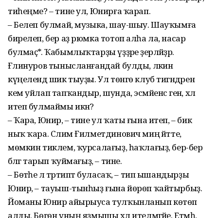
тиһеңме? – тине ул, Юнирға ҡарап.
– Белеп булмай, музыка, шау-шыу. Шауҡымға
бирелеп, бер аҙ рюмка тотоп алһа ла, насар
булмаҫ*. Ҡабымлыҡтарҙы үҙҙәре әҙерләйҙәр.
Ғәлинуров тынысланғандай булды, ләкин
күңелендә шик тыуҙы. Ул төнгө клуб тигәндәрен
кем уйлап тапҡандыр, шунда, эсмәйенсә генә, хәл
итеп булмаймы икән?
– Ҡара, Юнир, – тине ул ҡаты ғына итеп, – бик
ныҡ ҡара. Сәлим Ғилметдинович миңә әйтте,
мөмкин тиклем, ҡурсалағыҙ, һаҡлағыҙ, бер-бер
бәләгә тарып ҡуймағыҙ, – тине.
– Бөтәһе лә тәртиптә буласаҡ, – тип ышандырҙы
Юнир, – тауыш-тынһыҙ ғына йөрөп ҡайтырбыҙ.
Йоманы Юнир айырыуса тулҡынланып көтөп
алды. Бөгөн уның яҙмышы хәл ителмәгәйе. Етмәһә,