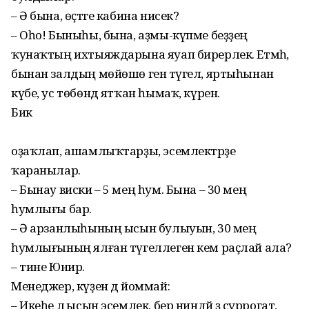
– Ә бына, өҫтәге кабина нисек?
– Оһо! Быныһы, бына, аҙмы-күпме беҙҙең
ҡунаҡтың ихтыяждарына яуап бирерлек. Етмәһә,
бынан залдың мөйөшө генә түгел, яртыһынан
күбе, ус төбөндә ятҡан һымаҡ, күренә.
Бик
оҙаҡлап, ашамлыҡтарҙы, эсемлектәрҙе
ҡаранылар.
– Бынау виски – 5 мең һум. Бына – 30 мең
һумлығы бар.
– Ә арзанлыһының ысын булыуын, 30 мең
һумлығының ялған түгеллеген кем раҫлай ала?
– тине Юнир.
Менеджер, күҙен дә йоммай:
– Икеһе лә ысын эсемлек, бер ниндәй ҙә суррогат,