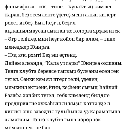
фальсификат юҡ, – тине, – ҡунаҡтың кимәленә
ҡарап, беҙ эсемлекте үҙегеҙ менән алып килергә
рөхсәт итәбеҙ. Был һеҙгә лә, беҙгә лә
аңлашылмаусанлыҡтан ҡотолорға ярҙам итәсәк.
– Әгәр теләһәгеҙ, мин һеҙгә ҡойоп бирә алам, – тине
менеджер Юнирға.
– Юҡ, юҡ, рәхмәт! Беҙ эш өҫтөндә.
Дөйөм алғанда, “Ҡала уттары” Юнирға оҡшаны.
Төнгө клубта беренсе тапҡыр булғаны өсөн генә
түгел. Сөнки кем ял итергә теләй, үҙенең
мөмкинлектәренән, йәғни, кеҫәһенән сығып, һайлай.
Разифа ханбикә түгел, төбәк кимәлендә билдәле
предприятие хужаһының ҡыҙы, хатта үҙе лә
киләсәктә ошо заводты тулыһынса үҙ ҡарамағына
алмағайы. Төнгө клубта ғына йөрөрлөк
мөмкинлектәре бар.