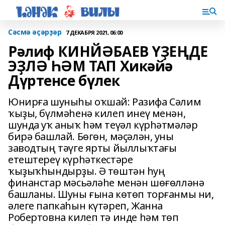
Сәсмә әҫәрҙәр
7 ДЕКАБРЯ 2021, 06:00
Рәлиф КИНЙӘБАЕВ ҮҘЕҢДЕ
ЭҘЛӘ ҺӘМ ТАП Хикәйә
Дүртенсе бүлек
Юнирға шуныһы оҡшай: Разифа Сәлим
ҡыҙы, бүлмәһенә килеп инеү менән,
шунда уҡ аныҡ һәм теүәл күрһәтмәләр
бирә башлай. Бөгөн, мәҫәлән, уны
заводтың тәүге ярты йыллыҡтағы
етештереү күрһәткестәре
ҡыҙыҡһындырҙы. Ә төштән һуң
финанстар мәсьәләһе менән шөғөлләнә
башланы. Шуны ғына көтөп торғанмы ни,
әлеге папкаһын күтәреп, Жанна
Робертовна килеп тә инде һәм төп