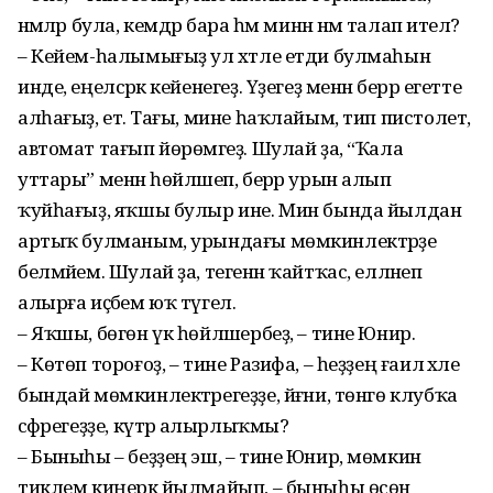
нәмәләр була, кемдәр бара һәм минән нәмә талап ителә?
– Кейем-һалымығыҙ ул хәтле етди булмаһын
инде, еңелсәрәк кейенегеҙ. Үҙегеҙ менән берәр егетте
алһағыҙ, етә. Тағы, мине һаҡлайым, тип пистолет,
автомат тағып йөрөмәгеҙ. Шулай ҙа, “Ҡала
уттары” менән һөйләшеп, берәр урын алып
ҡуйһағыҙ, яҡшы булыр ине. Мин бында йылдан
артыҡ булманым, урындағы мөмкинлектәрҙе
белмәйем. Шулай ҙа, тегенән ҡайтҡас, елләнеп
алырға иҫәбем юҡ түгел.
– Яҡшы, бөгөн үк һөйләшербеҙ, – тине Юнир.
– Көтөп тороғоҙ, – тине Разифа, – һеҙҙең ғаилә хәле
бындай мөмкинлектәрегеҙҙе, йәғни, төнгө клубҡа
сәфәрегеҙҙе, күтәрә алырлыҡмы?
– Быныһы – беҙҙең эш, – тине Юнир, мөмкин
тиклем киңерәк йылмайып, – быныһы өсөн