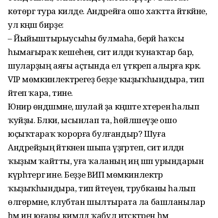
көтөргә тура килде. Андрейға ошо хаҡтта әйткәйне,
ул кәңәш бирҙе:
– Йыйыштырыусыһы булмаһа, берәй һаҡсы
һымағыраҡ кешеһенә, сит илдән ҡунаҡтар бар,
шуларҙың аяғы аҫтында ел үткәреп алырға кәрәк.
VIP мөмкинлектәрегеҙ беҙҙе ҡыҙыҡһындыра, тип
әйтеп ҡара, тине.
Юнир өндәшмәне, шулай ҙа кәңәште хәтеренә һалып
ҡуйҙы. Бәлки, ысынлап та, һөйләшеүҙе ошо
юҫыҡтараҡ ҡорорға булғандыр? Шуға
Андрейҙың әйткәнен шыпа үҙгәртеп, сит илдән
ҡыҙым ҡайтты, уға ҡаланың иң шәп урындарын
күрһәтергә ине. Беҙҙе ВИП мөмкинлектәр
ҡыҙыҡһындыра, тип әйтеүенә, трубканы һалып
өлгөрмәне, клубтан шылтырата ла башланылар
һәм иң юғары кимәлдә ҡабул итәсәктәрен һәм