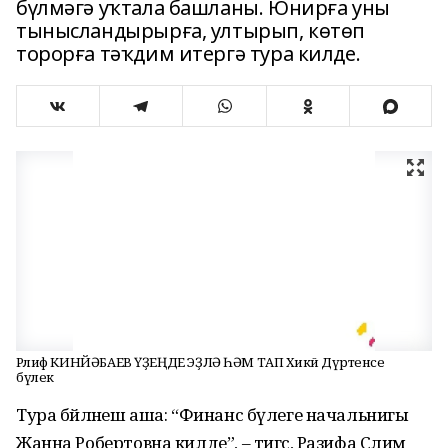
бүлмәгә уҡтала башланы. Юнирға уны
тынысландырырға, ултырып, көтөп
торорға тәҡдим итергә тура килде.
Рәлиф КИНЙӘБАЕВ ҮҘЕҢДЕ ЭҘЛӘ ҺӘМ ТАП Хикәйә Дүртенсе
бүлек
Тура бәйләнеш аша: “Финанс бүлеге начальнигы
Жанна Робертовна килде”, – тигәс, Разифа Сәлим