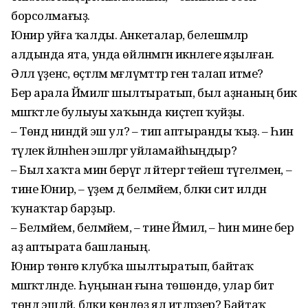
борсолмағыҙ.
Юнир уйға ҡалды. Анкеталар, белешмәләр
алдында ята, унда өйләнмәгән икәнлеге яҙылған.
Әллә үҙенсә, өҫтәлмә мәғлүмәттәр генә талап итәме?
Бер арала Йәмиләгә шылтыратып, был аҙнаның бик
мәшәҡәтле булыуы хаҡында киҫәтеп ҡуйҙы.
– Төндә ниндәй эш ул? – тип аптыранды ҡыҙ. – Һин
тәүлек әйләнәһенә эшләргә уйламайһыңдыр?
– Был хаҡта мин берәүгә лә әйтергә тейеш түгелмен, –
тине Юнир, – үҙем дә белмәйем, бәлки сит илдән
ҡунаҡтар барҙыр.
– Белмәйем, белмәйем, – тине Йәмилә, – һин мине бер
аҙ аптырата башланың.
Юнир төнгө клубҡа шылтыратып, байтаҡ
мәшәҡәтләнде. Һуңынан ғына төшөндө, улар бит
төндә эшләй, бәлки көндөҙ ял итәләрҙер? Байтаҡ