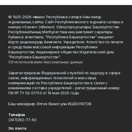
© 1925-2026 «Һәнәк» Республика сатира һәм юмор
журналының сайты. Сайт Республиканского журнала сатиры и
юмора «Хэнэк» («Вилы»). Ойоштороусылары: Башҡортостан
Республикаһының Матбуғат һәм киң мәғлүмәт саралары
буйынса агентлығы; "Республика Башкортостан" нәшриәт
йорто акционерҙар йәмғиәте. Учредители: Агентство по печати
и средствам массовой информации Республики
Башкортостан; Акционерное общество Издательский дом
"Республика Башкортостан".
Об использовании персональных данных
Зарегистрирован Федеральной службой по надзору в сфере
связи, информационных технологий и массовых
коммуникаций по Республике Башкортостан в связи с
изменением состава учредителей - регистрационный номер
ПИ № ТУ 02-01753 от 19 мая 2025 года.
Баш мөхәррир: Илгиз Вәкил улы ИШБУЛАТОВ
Телефон
(347)292-77-60
Эл. почта