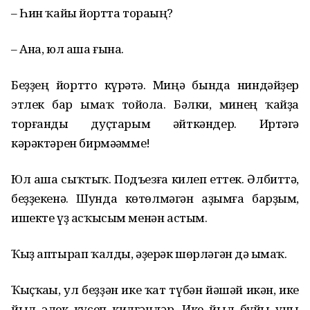
– Һин ҡайһы йортта тораһың?
– Ана, юл аша ғына.
Беҙҙең йортто күрһәтә. Миңә бында ниндәйҙер
этлек бар һымаҡ тойола. Бәлки, минең ҡайҙа
торғанды дуҫтарым әйткәндер. Иртәгә
кәрәктәрен бирмәһәмме!
Юл аша сыҡтыҡ. Подъезға килеп еттек. Әлбиттә,
беҙҙекенә. Шунда көтөлмәгән аҙымға барҙым,
ишекте үҙ асҡысым менән астым.
Ҡыҙ аптырап ҡалды, әҙерәк шөрләгән дә һымаҡ.
Ҡыҫҡаһы, ул беҙҙән ике ҡат түбән йәшәй икән, ике
йыл элек күсеп килгәндәр. Ике йыл буйы уны