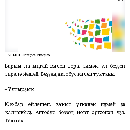
ТАНЫШЫУ Ҡыҫҡа хикәйә
Барыһы ла ыңғай килеп тора, тимәк, ул беҙҙең
тирәлә йәшәй. Беҙҙең автобус килеп туҡтаны.
– Ултырҙыҡ!
Юҡ-бар һөйләшеп, ваҡыт үткәнен һиҙмәй ҙә
ҡалғанбыҙ. Автобус беҙҙең йорт эргәһенән уҙа.
Төштөк.