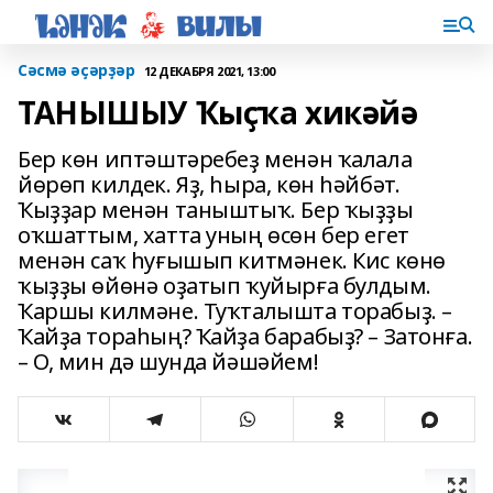
Сәсмә әҫәрҙәр
12 ДЕКАБРЯ 2021, 13:00
ТАНЫШЫУ Ҡыҫҡа хикәйә
Бер көн иптәштәребеҙ менән ҡалала
йөрөп килдек. Яҙ, һыра, көн һәйбәт.
Ҡыҙҙар менән таныштыҡ. Бер ҡыҙҙы
оҡшаттым, хатта уның өсөн бер егет
менән саҡ һуғышып китмәнек. Кис көнө
ҡыҙҙы өйөнә оҙатып ҡуйырға булдым.
Ҡаршы килмәне. Туҡталышта торабыҙ. –
Ҡайҙа тораһың? Ҡайҙа барабыҙ? – Затонға.
– О, мин дә шунда йәшәйем!