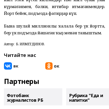
күрмәгәнмен, бәлки, иғтибар итмәгәнмендер.
Йорт бейек, подъезда фатирҙар күп.
Бына шулай миллионлы ҡалала бер үк йортта,
бер үк подъезда йәшәгән ҡыҙ менән таныштым.
Автор:
Б. ҒИЛМЕТДИНОВ.
Читайте нас
Партнеры
Фотобанк
Рубрика "Еда и
журналистов РБ
напитки"