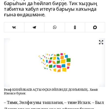
барыһын да һөйләп бирҙе. Тик ҡыҙҙың
табипҡа ҡабул итеүгә барыуы хаҡында
ғына өндәшмәне.
Рәлиф КИНЙӘБАЕВ АҪТЫ-ӨҪКӘ ӘЙЛӘНДЕ ДОНЪЯНЫҢ... Хикәйә
Икенсе бүлек
– Тимәк, Зөлфиә уны ташлаған, – тине Исхаҡ. – Был