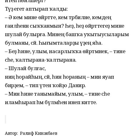
итеп һөйләшергә?
Тәүҙә егет аптырап ҡалды:
– Ә кем мине өйрәтте, кем тәрбиәләне, кемдең
ғаиләһенән сыҡҡанмын? Һеҙ, һеҙ өйрәттегеҙ мине
шулай булырға. Минең башҡа уҡытыусыларым
булманы, әсәй. Һығымталарҙы үҙең яһа.
– Беҙ һине, улым, насарлыҡҡа өйрәтмәнек, – тине
әсәһе, ҡалтырана-ҡалтырана.
– Шулай булғас,
ниңә һорайһың, әсәй, һин һораның – мин яуап
бирҙем, – тип үтен ҡойҙо Данир.
– Мин һине танымайым, улым, – тине әсәһе
иламһырап һәм бүлмәһенә инеп китте.
Автор:
Ралиф Кинзябаев