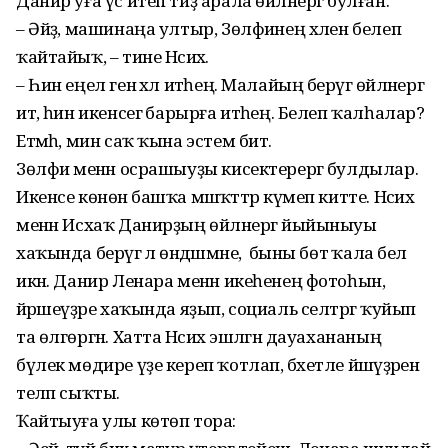
Данир уға үс итеп тиҙ арала өйләнергә булған.
– Әйҙә, машинаңа ултыр, Зөлфиәнең хәлен белеп
ҡайтайыҡ, – тине Нәсихә.
– Һин еңел генә хәл итәһең. Малайың берәүгә өйләнергә
итә, һин икенсегә барырға итәһең. Белеп ҡалһалар?
Етмәһә, мин саҡ ҡына эстем бит.
Зөлфиә менән осрашыуҙы кисектерергә булдылар.
Икенсе көнөнә башҡа мәшәҡәттәр күмеп китте. Нәсихә
менән Исхаҡ Данирҙың өйләнергә йыйыныуы
хаҡында берәүгә лә өндәшмәне, ә быны бөтә ҡала белә
икән. Данир Ленара менән икеһенең фотоһын,
йәрәшеүҙәре хаҡында яҙып, социаль селтәргә ҡуйып
та өлгөргән. Хатта Нәсихә эшләгән дауахананың
бүлек мөдире үҙе кереп ҡотлап, бәхетле йәшәүҙәрен
теләп сыҡты.
Ҡайтыуға улы көтөп тора: