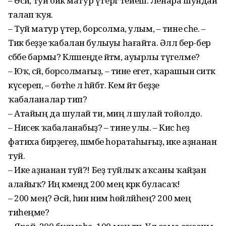
– Әсәй, туй бик матур үтергә тейеш. Ленара шундай
талап ҡуя.
– Туй матур үтер, борсолма, улым, – тине әсәһе. –
Тик беҙҙе ҡабалан булыуы һағайта. Әллә бер-бер
сәбәбе бармы? Кәләшеңде әйтәм, ауырлы түгелме?
– Юҡ, әсәй, борсолмағыҙ, – тине егет, ҡарашын ситкә
күсереп, – бөтәһе лә һәйбәт. Кем әйтә беҙҙе
ҡабаланалар тип?
– Атайың да шулай ти, миңә лә шулай тойолдо.
– Нисек ҡабаланабыҙ? – тине улы. – Кисә һеҙ
фатиха бирҙегеҙ, шәмбе һоратаһығыҙ, ике аҙнанан
туй.
– Ике аҙнанан туй?! Беҙ туйлыҡ аҡсаны ҡайҙан
алайыҡ? Иң кәмендә 200 мең кәрәк буласаҡ!
– 200 мең? Әсәй, һин нимә һөйләйһең? 200 мең
тиһеңме?