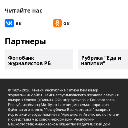
Читайте нас
Партнеры
Фотобанк
Рубрика "Еда и
журналистов РБ
напитки"
© 1925-2026 «Һәнәк» Республика сатира һәм юмор
журналының сайты. Сайт Республиканского журнала сатиры и
юмора «Хэнэк» («Вилы»). Ойоштороусылары: Башҡортостан
Республикаһының Матбуғат һәм киң мәғлүмәт саралары
буйынса агентлығы; "Республика Башкортостан" нәшриәт
йорто акционерҙар йәмғиәте. Учредители: Агентство по печати
и средствам массовой информации Республики
Башкортостан; Акционерное общество Издательский дом