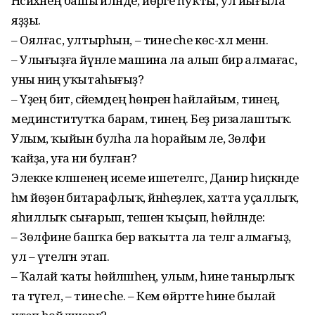
Нәсихәнең башы әйләнде, йөрәге һуҡты, ул йығыла
яҙҙы.
– Оялғас, ултырһын, – тине әсәһе көс-хәл менән.
– Улығыҙға йүнле машина ла алып бирә алмағас,
уны ниңә уҡытаһығыҙ?
– Үҙең бит, әсәйемдең һөнәрен һайлайым, тинең,
мединститутҡа барам, тинең. Беҙ ризалаштыҡ.
Улым, ҡыйын булһа ла һорайым әле, Зөлфиә
ҡайҙа, уға ни булған?
Элекке кәләшенең исеме ишетелгәс, Данир һиҫкәнде
һәм йөҙөнә битарафлыҡ, йәнһеҙлек, хатта уҫаллыҡ,
яһиллыҡ сығарып, тешен ҡыҫып, һөйләнде:
– Зөлфиәне башҡа бер ваҡытта ла телгә алмағыҙ,
ул – үтелгән этап.
– Ҡалай ҡаты һөйләшәһең, улым, һине танырлыҡ
та түгел, – тине әсәһе. – Кем өйрәтте һине былай