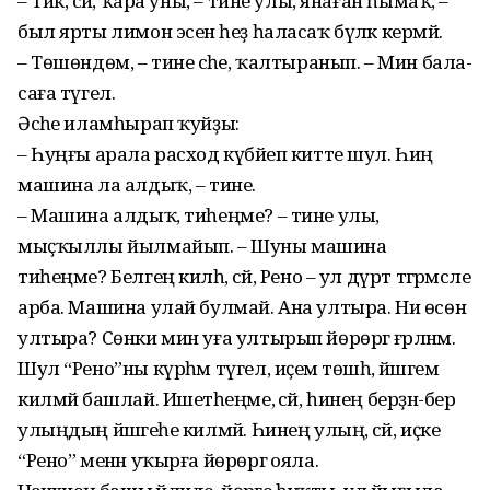
– Тик, әсәй, ҡара уны, – тине улы, янаған һымаҡ, –
был ярты лимон эсенә һеҙ һаласаҡ бүләк кермәй.
– Төшөндөм, – тине әсәһе, ҡалтыранып. – Мин бала-
саға түгел.
Әсәһе иламһырап ҡуйҙы:
– Һуңғы арала расход күбәйеп китте шул. Һиңә
машина ла алдыҡ, – тине.
– Машина алдыҡ, тиһеңме? – тине улы,
мыҫҡыллы йылмайып. – Шуны машина
тиһеңме? Белгең килһә, әсәй, Рено – ул дүрт тәгәрмәсле
арба. Машина улай булмай. Ана ултыра. Ни өсөн
ултыра? Сөнки мин уға ултырып йөрөргә ғәрләнәм.
Шул “Рено”ны күрһәм түгел, иҫемә төшһә, йәшәгем
килмәй башлай. Ишетәһеңме, әсәй, һинең берҙән-бер
улыңдың йәшәгеһе килмәй. Һинең улың, әсәй, иҫке
“Рено” менән уҡырға йөрөргә ояла.