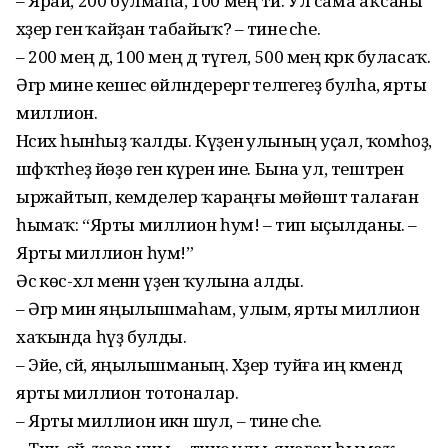
– Ярай, 200 булмаһа, 100 мең ти. Ул сама аҡсаны
хәҙер генә ҡайҙан табайыҡ? – тине әсәһе.
– 200 мең дә, 100 мең дә түгел, 500 мең кәрәк буласаҡ.
Әгәр мине кешесә өйләндерергә теләгегеҙ булһа, ярты
миллион.
Нәсихә һынһыҙ ҡалды. Күҙенә улының уҫал, ҡомһоҙ,
шәфҡәтһеҙ йөҙө генә күренә ине. Бына ул, тештәрен
ыржайтып, кемделер ҡараңғы мөйөштә талаған
һымаҡ: “Ярты миллион һум! – тип ыҫылданы. –
Ярты миллион һум!”
Әсә көс-хәл менән үҙен ҡулына алды.
– Әгәр мин яңылышмаһам, улым, ярты миллион
хаҡында һүҙ булды.
– Эйе, әсәй, яңылышманың. Хәҙер туйға иң кәмендә
ярты миллион тотоналар.
– Ярты миллион икән шул, – тине әсәһе.