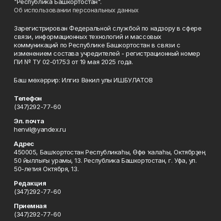
"Республика Башкортостан".
Об использовании персональных данных
Зарегистрирован Федеральной службой по надзору в сфере
связи, информационных технологий и массовых
коммуникаций по Республике Башкортостан в связи с
изменением состава учредителей - регистрационный номер
ПИ № ТУ 02-01753 от 19 мая 2025 года.
Баш мөхәррир: Илгиз Вәкил улы ИШБУЛАТОВ
Телефон
(347)292-77-60
Эл. почта
henvil@yandex.ru
Адрес
450005, Башҡортостан Республикаһы, Өфө ҡалаһы, Октябрҙең
50 йыллығы урамы, 13. Республика Башкортостан, г. Уфа, ул.
50-летия Октября, 13.
Редакция
(347)292-77-60
Приемная
(347)292-77-60