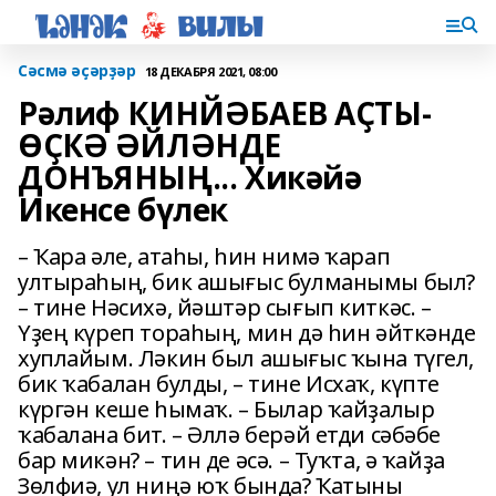
Сәсмә әҫәрҙәр
18 ДЕКАБРЯ 2021, 08:00
Рәлиф КИНЙӘБАЕВ АҪТЫ-
ӨҪКӘ ӘЙЛӘНДЕ
ДОНЪЯНЫҢ... Хикәйә
Икенсе бүлек
– Ҡара әле, атаһы, һин нимә ҡарап
ултыраһың, бик ашығыс булманымы был?
– тине Нәсихә, йәштәр сығып киткәс. –
Үҙең күреп тораһың, мин дә һин әйткәнде
хуплайым. Ләкин был ашығыс ҡына түгел,
бик ҡабалан булды, – тине Исхаҡ, күпте
күргән кеше һымаҡ. – Былар ҡайҙалыр
ҡабалана бит. – Әллә берәй етди сәбәбе
бар микән? – тин де әсә. – Туҡта, ә ҡайҙа
Зөлфиә, ул ниңә юҡ бында? Ҡатыны