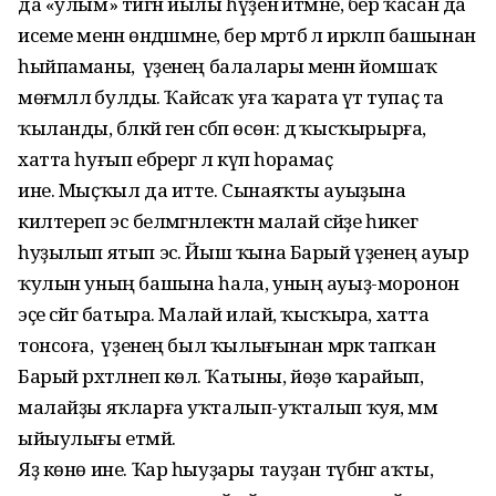
да «улым» тигән йылы һүҙен әйтмәне, бер ҡасан да
исеме менән өндәшмәне, бер мәртәбә лә иркәләп башынан
һыйпаманы, ә үҙенең балалары менән йомшаҡ
мөғәмәләлә булды. Ҡайсаҡ уға ҡарата үтә тупаҫ та
ҡыланды, бәләкәй генә сәбәп өсөн: дә ҡысҡырырға,
хатта һуғып ебәрергә лә күп һорамаҫ
ине. Мыҫҡыл да итте. Сынаяҡты ауыҙына
килтереп эсә белмәгәнлектән малай сәйҙе һикегә
һуҙылып ятып эсә. Йыш ҡына Барый үҙенең ауыр
ҡулын уның башына һала, уның ауыҙ-моронон
эҫе сәйгә батыра. Малай илай, ҡысҡыра, хатта
тонсоға, ә үҙенең был ҡылығынан мәрәкә тапҡан
Барый рәхәтләнеп көлә. Ҡатыны, йөҙө ҡарайып,
малайҙы яҡларға уҡталып-уҡталып ҡуя, әммә
ыйыулығы етмәй.
Яҙ көнө ине. Ҡар һыуҙары тауҙан түбәнгә аҡты,