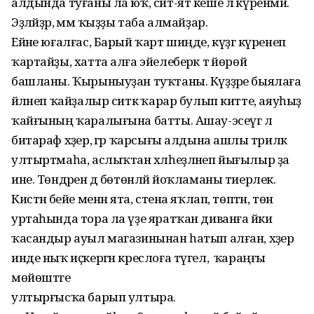
алдында туғаны ла юҡ, сит-ят кеше лә күренмәй.
Эҙләйҙәр, әммә ҡыҙҙы таба алмайҙар.
Ейәне юғалғас, Барый ҡарт шиңде, күҙгә күренеп
ҡартайҙы, хатта алға эйелеберәк тә йөрөй
башланы. Ҡырыныуҙан туҡтаны. Күҙҙәре быялаға
әйләнеп ҡайҙалыр ситкә ҡарар булып китте, аяуһыҙ
ҡайғының ҡаралығына батты. Ашау-эсеүгә лә
битараф хәҙер, әгәр ҡарсығы алдына ашлы тәрилкә
ултыртмаһа, аслыҡтан хәлһеҙләнеп йығылыр ҙа
ине. Төндәрен дә бөтөнләй йоҡламаны тиерлек.
Кистән әбейе менән ята, стена яҡлап, төптән, төн
уртаһында тора ла үҙе яратҡан диванға йәки
ҡасандыр ауыл магазинынан һатып алған, хәҙер
инде ныҡ иҫкергән креслоға түгел, ә ҡараңғы
мөйөштәге
ултырғысҡа барып ултыра.