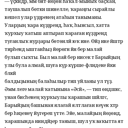
— үҫкәндәр, әммә бит-йөҙөн һаҡал-мыйыҡ баҫҡан,
таушалып бөткән шинелле, ҡараңғы сырайлы
кешелә улар үҙҙәренең атаһын таныманы.
Уларҙың ҡара күҙҙәрендә, һаҡ, һынсыл, хатта
ҡурҡыу ҡатыш аптырап ҡараған күҙҙәрендә
туғанлыҡ нурҙары бөтөнләй юҡ ине. Өйҙә ике йәштәр
тирәһендә ыштанһыҙ йөрөгән йәнә бер малай
булып сыҡты. Был малай бер нисек тә Барыйҙың
улы була алмай, шуға күрә күрше-фәләндеке йәки
бәләкәй
балдыҙының балаһылыр тип уйланы ул тәүҙә.
Әммә әлеге малай ҡатынына «Әсәй», — тип өндәшкәс,
унан бисәһенең ҡурҡыулы ҡарашын шәйләгәс,
Барыйҙың башынан ялағай ялтлаған кеүек хәтәр
бер һиҙенеү йүгереп үтте. Эйе, малайҙың йөҙөндә,
ҡарашында ниндәйҙер таныш, шул уҡ ваҡытта ят