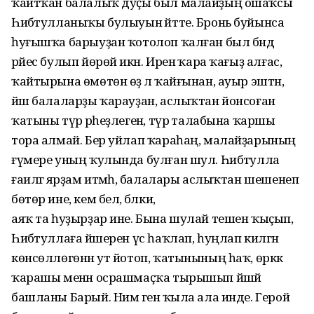
ҡайтҡан балалыҡ дуҫы был малайҙың ошаҡсы
Һибәтулланыҡы булыуын әйтте. Бронь буйынса
һуғышҡа барыуҙан ҡотолоп ҡалған был бәндә
рәйес булып йөрөй икән. Иренә ҡара ҡағыҙ алғас,
ҡайтырына өмөтөн өҙә лә ҡайғынан, ауыр эштән,
йәш балаларҙы ҡарауҙан, аслыҡтан йонсоған
ҡатыны түрә әрһеҙлегенә, түрә талабына ҡаршы
тора алмай. Бер уйлап ҡараһаң, малайҙарының
ғүмере уның ҡулында булған шул. Һибәтулла
ғаиләгә ярҙам итмәһә, балалары аслыҡтан шешенеп
бөтөр ине, кем белә, бәлки,
аяҡ та һуҙырҙар ине. Бына шулай тешен ҡыҫып,
Һибәтуллаға йәшерен үс һаҡлап, һуңлап килгән
көнсөллөгөнән ут йотоп, ҡатынының һаҡ, өркәк
ҡарашы менән осрашмаҫҡа тырышып йәшәй
башланы Барый. Нимә генә ҡыла ала инде. Герой