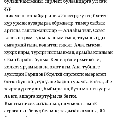
булып ҡайтманы, әсирлектә булғандарға ул саҡ
ҙур
шик менән ҡарайҙар ине. «Иләк»тәрҙе үтте, бәхетенә
күрә урман ауҙарырға ебәрмәнеләр, тимер сыбыҡ
артына ташламанылар — Аллаһы тәғәләгә, Совет
власына рәхмәт уҡы ла шым ғына, тауышыңды
сығармай ғына көн итеп тик ят. Алға сыҡма,
күкрәк кирмә, түрәләргә йылмаймай, ярамһаҡланмай
яҡын бараһы булма. Кешеләрҙән мәрхәмәт көтмә,
колхоз ярҙамына ла өмөт итмә. Ана, түбәндәге
ауылдан Ғарипов Ғәбделхәй әсирлектән емерелеп
бөткән буш өйгә, сүп үләне баҫҡан урамға ҡайта, әсәһе
ҡырҡ дүрттә үлгән, һыйыры ла, бүтән мал-тыуары
ла юҡ, ашарға картуфы ла бөткән.
Ҡышты нисек сыҡҡанын, нимә менән тамаҡ
аҫрағанын берәү ҙә белмәне, ҡыҙыҡһынманы, ә йәй