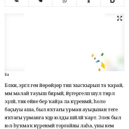
Баҙ
Бәлки, эргәлә генә йөрөйҙөр тип ҡысҡырып та ҡарай,
әммә малай тауыш бирмәй, йүгергеләп шул тирәлә
эҙләй, тик ейәне бер ҡайҙа ла күренмәй, һоло
баҫыуы аша, был яҡтағы урман ауыҙынан теге
яҡтағы урманға ҡәҙәр юлды шәйләй ҡарт. Элек был
юл-һуҡмаҡ күренмәй торғайны лаһа, уны кем