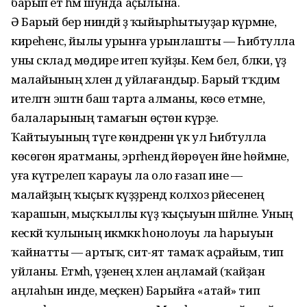
барып етә һәм шунда аҫылына.
Ә Барый бер ниндәй ҙә ҡыйырһытыуҙар күрмәне,
киреһенсә, йылы урынға урынлашты — Һибәтулла
уны склад мөдире итеп ҡуйҙы. Кем белә, бәлки, үҙ
малайының хәлен дә уйлағандыр. Барый тәҡдим
ителгән эштән баш тарта алманы, көсө етмәне,
балаларының тамағын өҫтөн күрҙе.
Ҡайтыуының тәүге көндәренән үк ул Һибәтулла
көсөгөн яратманы, эргәһендә йөрөүен йәне һөймәне,
уға күтәрелеп ҡарауы ла оло ғазап ине —
малайҙың ҡыҫыҡ күҙҙәрендә колхоз рәйесенең
ҡарашын, мыҫҡыллы күҙ ҡыҫыуын шәйләне. Уның
кескәй ҡулының икмәккә һонолоуы ла һарыуын
ҡайнатты — артыҡ, сит-ят тамаҡ аҫрайым, тип
уйланы. Етмәһә, үҙенең хәлен аңламай (ҡайҙан
аңлаһын инде, меҫкен) Барыйға «атай» тип