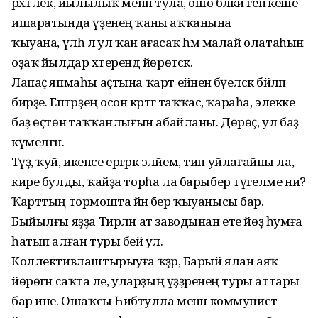
рәхәтлек, йылылыҡ менән тула, ошо бәләкәй генә кеше
ишаратында үҙенең ҡаны аҡҡанына
ҡыуана, үлһә лә ул ҡан ағасаҡ һәм малай олатаһын
оҙаҡ йылдар хәтерендә йөрөтәсәк.
Лапаҫ япмаһы аҫтына ҡарт ейәненә бәүелсәк бәйләп
бирҙе. Ептәрҙең осон кәртәгә таҡҡас, ҡараһа, элекке
баҙ өҫтөнә таҡҡанлығын абайланы. Дөрөҫ, ул баҙ
күмелгән.
Тәүҙә, ҡуй, икенсе ергәрәк эләйем, тип уйлағайны ла,
кире булды, ҡайҙа торһа ла барыбер түгелме ни?
Ҡарттың тормошта йәнә бер ҡыуанысы бар.
Быйылғы яҙҙа Тирлән ат заводынан ете йөҙ һумға
һатып алған туры бейә ул.
Коллективлаштырыуға ҡәҙәр, Барый ялан аяҡ
йөрөгән саҡта әле, уларҙың үҙҙәренең туры аттары
бар ине. Ошаҡсы Һибәтулла менән коммунист