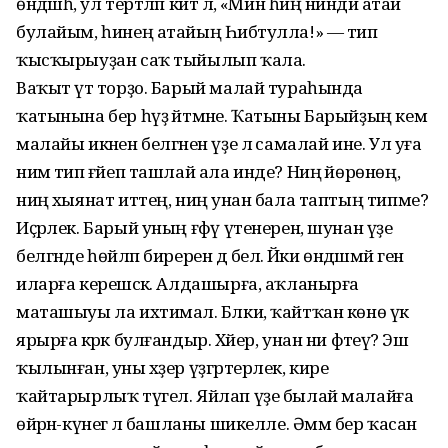
өндәшһә, ул тертләп китә лә, «Мин һиңә ниндәй атай
булайым, һинең атайың Һибәтулла!» — тип
ҡысҡырыуҙан саҡ тыйылып ҡала.
Ваҡыт үтә торҙо. Барый малай тураһында
ҡатынына бер һүҙ әйтмәне. Ҡатыны Барыйҙың кем
малайы икәнен белгәнен үҙе лә самалай ине. Ул уға
нимә тип ғәйеп ташлай ала инде? Ниңә йөрөнөң,
ниңә хыянат иттең, ниңә унан бала таптың типме?
Иҫәрлек. Барый уның ғәфү үтенерен, шунан үҙе
белгәнде һөйләп биререн дә белә. Йәки өндәшмәй генә
иларға керешәсәк. Алдашырға, аҡланырға
маташыуы ла ихтимал. Бәлки, ҡайтҡан көнө үк
ярырға кәрәк булғандыр. Хәйер, унан ни фәтеүә? Эш
ҡылынған, уны хәҙер үҙгәртерлек, кире
ҡайтарырлыҡ түгел. Яйлап үҙе былай малайға
өйрәнә-күнегә лә башланы шикелле. Әммә бер ҡасан