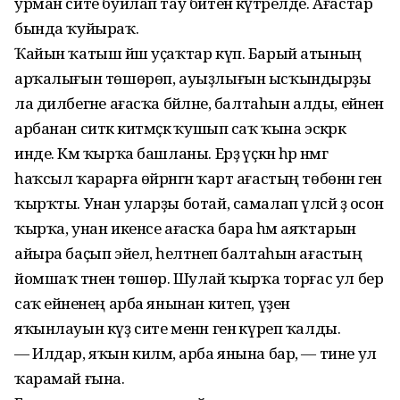
урман сите буйлап тау битенә күтәрелде. Ағастар
бында ҡуйыраҡ.
Ҡайын ҡатыш йәш уҫаҡтар күп. Барый атының
арҡалығын төшөрөп, ауыҙлығын ысҡындырҙы
ла дилбегәне ағасҡа бәйләне, балтаһын алды, ейәненә
арбанан ситкә китмәҫкә ҡушып саҡ ҡына эскәрәк
инде. Кәм ҡырҡа башланы. Ерҙә үҫкән һәр нәмәгә
һаҡсыл ҡарарға өйрәнгән ҡарт ағастың төбөнән генә
ҡырҡты. Унан уларҙы ботай, самалап үлсәй ҙә осон
ҡырҡа, унан икенсе ағасҡа бара һәм аяҡтарын
айыра баҫып эйелә, һелтәнеп балтаһын ағастың
йомшаҡ тәненә төшөрә. Шулай ҡырҡа торғас ул бер
саҡ ейәненең арба янынан китеп, үҙенә
яҡынлауын күҙ сите менән генә күреп ҡалды.
— Илдар, яҡын килмә, арба янына бар, — тине ул
ҡарамай ғына.