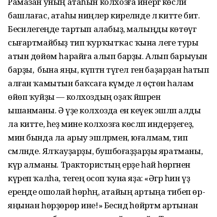
Рамазан уның атаһын колхозға инергә көсләй
башлағас, атаһы ниңәлер киреләнде лә китте бит.
Бесәнлегеңде тартып алабыҙ, малыңды көтөүгә
сығартмайбыҙ тип ҡурҡытҡас ҡына әлеге туры
атын дөйөм һарайға алып барҙы. Алып барыуын
барҙы, ә бына яңы, күптән түгел генә баҙарҙан һатып
алған ҡамытын баҡсаға күмде лә өҫтөнә һалам
өйөп ҡуйҙы — колхоздың оҙаҡ йәшәренә
ышанманы. Ә үҙе колхозда ен кеүек эшләп алды
ла китте, һеҙ мине колхозға көсләп индерҙегеҙ,
мин бында ла арыу эшләрмен, юғалмам, тип
сәмләнде. Ялҡауҙарҙы, бушбоғаҙҙарҙы яратманы,
күрә алманы. Трактористың ерҙе һай һөргәнен
күреп ҡалһа, тегеңә осоп ҡуна яҙа: «Әгәр һин үҙ
ереңде ошолай һөрһәң, атайың артыңа тибеп өр-
яңынан һөрҙөрөр ине!» Бесәндә һөйрәтмә артынан