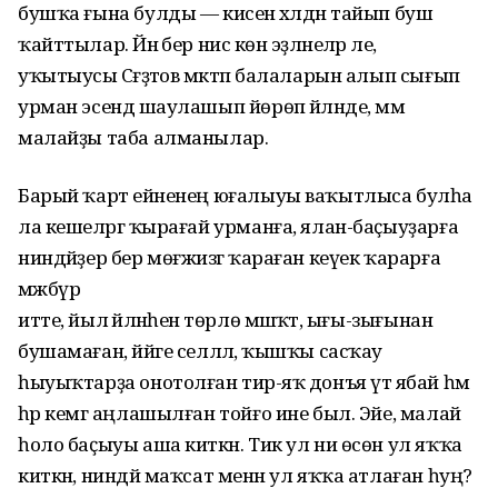
бушҡа ғына булды — кисенә хәлдән тайып буш
ҡайттылар. Йәнә бер нисә көн эҙләнеләр әле,
уҡытыусы Сәғәҙәтов мәктәп балаларын алып сығып
урман эсендә шаулашып йөрөп әйләнде, әммә
малайҙы таба алманылар.
Барый ҡарт ейәненең юғалыуы ваҡытлыса булһа
ла кешеләргә ҡырағай урманға, ялан-баҫыуҙарға
ниндәйҙер бер мөғжизәгә ҡараған кеүек ҡарарға
мәжбүр
итте, йыл әйләнәһенә төрлө мәшәҡәт, ығы-зығынан
бушамаған, йәйге селләлә, ҡышҡы сасҡау
һыуыҡтарҙа онотолған тирә-яҡ донъя үтә ябай һәм
һәр кемгә аңлашылған тойғо ине был. Эйе, малай
һоло баҫыуы аша киткән. Тик ул ни өсөн ул яҡҡа
киткән, ниндәй маҡсат менән ул яҡҡа атлаған һуң?