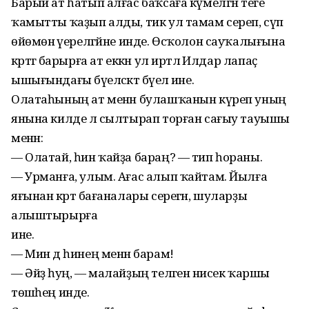
Барый ат һатып алғас баҡсаға күмелгән теге
ҡамытты ҡаҙып алды, тик ул тамам сереп, сүп
өйөмөнә әүерелгәйне инде. Өсҡолон сауҡалығына
кәртәгә барырға ат еккән ул иртәлә Илдар лапаҫ
ышығындағы бәүелсәктә бәүелә ине.
Олатаһының ат менән булашҡанын күреп уның
янына килде лә сылтырап торған сағыу тауышы
менән:
— Олатай, һин ҡайҙа бараң? — тип һораны.
— Урманға, улым. Ағас алып ҡайтам. Йылға
яғынан кәртә бағаналары серегән, шуларҙы
алыштырырға
ине.
— Мин дә һинең менән барам!
— Әйҙә һуң, — малайҙың теләгенә нисек ҡаршы
төшәһең инде.