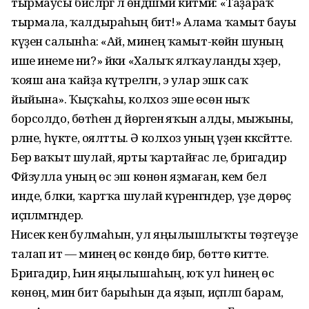
тырмаусы бисәләргә лә өндәшмәй китмәй: «Таҙараҡ
тырмала, ҡалдыраһың бит!» Алама ҡамыт бауы
күҙенә салынһа: «Ай, минең ҡамыт-көйән шуның
ише инеме ни?» йәки «Халыҡ ялҡауланды хәҙер,
ҡояш ана ҡайҙа күтәрелгән, э улар эшкә саҡ
йыйына». Ҡыҫҡаһы, колхоз эше өсөн ныҡ
борсолдо, бөтәһен дә йөрәгенә яҡын алды, мыжыны,
әрләне, һүкте, оялтты. Ә колхоз уның үҙен кәксәйтте.
Бер ваҡыт шулай, ярты ҡартайғас әле, бригадир
Фәйзулла уның өс эш көнөн яҙмаған, кем белә
инде, бәлки, ҡартҡа шулай күренгәндер, үҙе дөрөҫ
иҫәпләмәгәндер.
Нисек кенә булмаһын, ул яңылышлыҡты төҙәтеүҙе
талап итә — минең өс көндө бир, бөттө китте.
Бригадир, Һин яңылышаһың, юҡ ул һинең өс
көнөң, мин бит барыһын да яҙып, иҫәпләп барам,