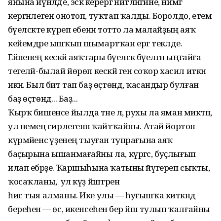
янына йүнәлде, эскә керергә ниәтләнгәйне, нимәгә
кергәнлеген онотоп, туҡтап ҡалды. Боролдо, етем
бәүелсәкте күреп ебенән тотто ла малайҙың аяҡ
кейемдәре ышҡып шымартҡан ергә текәлде.
Ейәненең кескәй аяҡтары бәүелсәк бәүелгән ыңғайға
тегеләй-былай йөрөп кескәй генә соҡор хасил иткән
икән. Был бит тап баҙ өҫтөндә, ҡасандыр булған
баҙ өҫтөндә... Баҙ...
Ҡырҡ бишенсе йылда тәне лә, рухы ла яман миктәп,
ул немец әсирлегенән ҡайтҡайны. Атай йортон
күрмәйенсә үҙенең тыуған тупрағына аяҡ
баҫырына ышанмағайны ла, күргәс, буҫлығып
илап ебәрҙе. Ҡаршыһына ҡатыны йүгереп сыҡты,
ҡосаҡланы, ә ул күҙ йәштәрен
һис тыя алманы. Ике улы — һуғышҡа киткәндә
береһенә — өс, икенсеһенә бер йәш тулып ҡалғайны