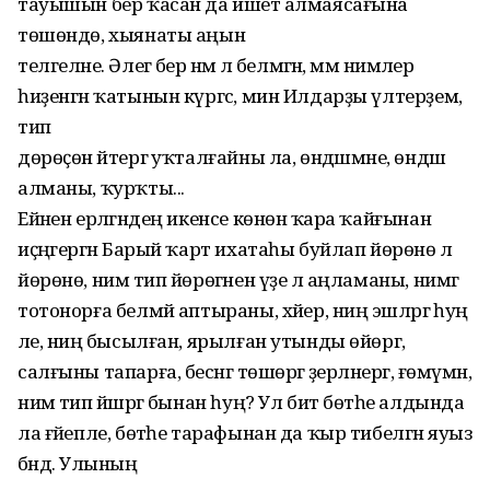
тауышын бер ҡасан да ишетә алмаясағына
төшөндө, хыянаты аңын
телгеләне. Әлегә бер нәмә лә белмәгән, әммә нимәлер
һиҙенгән ҡатынын күргәс, мин Илдарҙы үлтерҙем,
тип
дөрөҫөн әйтергә уҡталғайны ла, өндәшмәне, өндәшә
алманы, ҡурҡты...
Ейәнен ерләгәндең икенсе көнөнә ҡара ҡайғынан
иҫәңгерәгән Барый ҡарт ихатаһы буйлап йөрөнө лә
йөрөнө, нимә тип йөрөгәнен үҙе лә аңламаны, нимәгә
тотонорға белмәй аптыраны, хәйер, ниңә эшләргә һуң
әле, ниңә бысылған, ярылған утынды өйөргә,
салғыны тапарға, бесәнгә төшөргә әҙерләнергә, ғөмүмән,
нимә тип йәшәргә бынан һуң? Ул бит бөтәһе алдында
ла ғәйепле, бөтәһе тарафынан да ҡыр тибелгән яуыз
бәндә. Улының