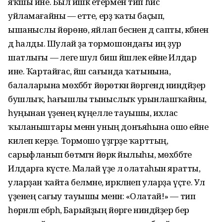
яҡшы ине. Был йәшкә етермен тип һис
уйламағайны — етте, ерҙә ҡаты баҫып,
ышаныслы йөрөнө, яйлап бесәнен дә сапты, кәбәнен
дә һалды. Шулай ҙа тормошондағы иң ҙур
шатлығы — әлеге шул биш йәшлек ейәне Илдар
ине. Ҡартайғас, йәш сағында ҡатынына,
балаларына мөхәббәт йөрөткән йөрәгендә ниндәйҙер
бушлыҡ, һағышлы тыныслыҡ урынлашҡайны,
һуңынан үҙенең күңелле тауышы, ихлас
ҡыланыштары менән уның донъяһына ошо ейәне
килеп керҙе. Тормошо үҙгәрҙе ҡарттың,
сарыфланып бөтмәгән йөрәк йылыһы, мөхәббәте
Илдарға күсте. Малай үҙе лә олатаһын яратты,
уларҙан ҡайта белмәне, иркәләнеп уларҙа үҫте. Ул
үҙенең сағыу тауышы менән: «Олатай!» — тип
һөрәнләп ебәрһә, Барыйҙың йөрәге ниндәйҙер бер