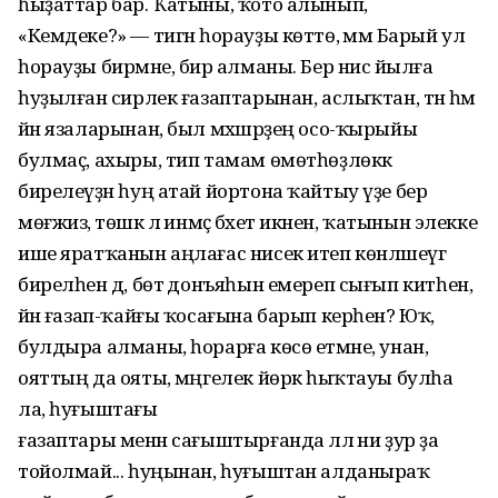
һыҙаттар бар. Ҡатыны, ҡото алынып,
«Кемдеке?» — тигән һорауҙы көттө, әммә Барый ул
һорауҙы бирмәне, бирә алманы. Бер нисә йылға
һуҙылған әсирлек ғазаптарынан, аслыҡтан, тән һәм
йән язаларынан, был мәхшәрҙең осо-ҡырыйы
булмаҫ, ахыры, тип тамам өмөтһөҙлөккә
бирелеүҙән һуң атай йортона ҡайтыу үҙе бер
мөғжизә, төшкә лә инмәҫ бәхет икәнен, ҡатынын элекке
ише яратҡанын аңлағас нисек итеп көнләшеүгә
бирелһен дә, бөтә донъяһын емереп сығып китһен,
йәнә ғазап-ҡайғы ҡосағына барып керһен? Юҡ,
булдыра алманы, һорарға көсө етмәне, унан,
ояттың да ояты, мәңгелек йөрәк һыҡтауы булһа
ла, һуғыштағы
ғазаптары менән сағыштырғанда әллә ни ҙур ҙа
тойолмай... һуңынан, һуғыштан алданыраҡ