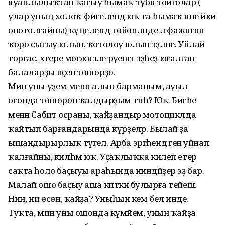
яуаплылыҡтан ҡасыу һымаҡ түбән тойғолар (ә
улар уның холоҡ-фиғелендә юҡ та һымаҡ ине йәки
онотолғайны) күңелендә төйөнләнде лә фажиғәнән
ҡоро сығыу юлын, ҡотолоу юлын эҙләне. Уйлай
торғас, хәтере мөғжизәле рәүештә эҙһеҙ юғалған
балаларҙы иҫенә төшөрҙө.
Мин уны үҙем менән алып барманым, ауыл
осонда төшөрөп ҡалдырҙым тиһә? Юҡ. Бисәһе
менән Сабит осраны, ҡайҙандыр мотоциклда
ҡайтып барғандарында күрҙеләр. Былай ҙа
ышандырырлыҡ түгел. Арба эргәһендә генә уйнап
ҡалғайны, килһәм юҡ. Уҫаҡлыҡҡа килеп етер
саҡта һоло баҫыуы араһында ниндәйҙер эҙ бар.
Малай ошо баҫыу аша киткән булырға тейеш.
Ниңә, ни өсөн, ҡайҙа? Уныһын кем белә инде.
Туҡта, мин уны ошонда күмәйем, уның ҡайҙа