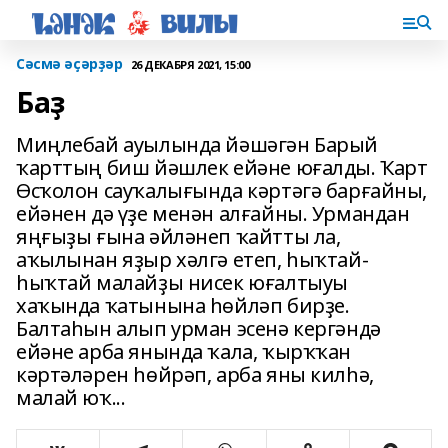
Сәсмә әҫәрҙәр
26 ДЕКАБРЯ 2021, 15:00
Баҙ
Миңлебай ауылында йәшәгән Барый
ҡарттың биш йәшлек ейәне юғалды. Ҡарт
Өсҡолон сауҡалығында кәртәгә барғайны,
ейәнен дә үҙе менән алғайны. Урмандан
яңғыҙы ғына әйләнеп ҡайтты ла,
аҡылынан яҙыр хәлгә етеп, һыҡтай-
һыҡтай малайҙы нисек юғалтыуы
хаҡында ҡатынына һөйләп бирҙе.
Балтаһын алып урман эсенә кергәндә
ейәне арба янында ҡала, ҡырҡҡан
кәртәләрен һөйрәп, арба яны килһә,
малай юҡ...