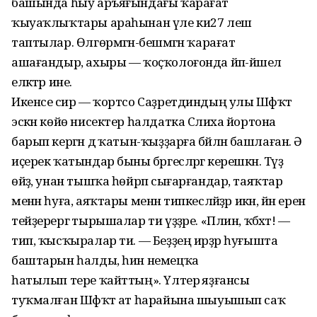
башында һыу аръяғындағы ҡарағат
ҡыуаҡлыҡтары араһынан үле ки27 леш
таптылар. Өлгөрмәгән-бешмәгән ҡарағат
ашағандыр, ахыры — ҡоҫҡолоғонда йәп-йәшел
еләктәр ине.
Икенсе әсир — ҡортсо Саҙретдиндың улы Шәфҡәт
эскән көйө нисектер һалдатка Сәлиха йортона
барып кергән дә ҡатын-ҡыҙҙарға бәйләнә башлаған. Ә
иҫерек ҡатындар быны бәргесләргә керешкән. Тәүҙә
өйҙә, унан тышҡа һөйрәп сығарғандар, таяҡтар
менән һуға, аяҡтары менән типкесләйҙәр икән, йән еренә
тейҙерергә тырышалар ти үҙҙәре. «Плин, ҡәбәхәт! —
тип, ҡысҡыралар ти. — Беҙҙең ирҙәр һуғышта
баштарын һалды, һин немецҡа
һатылып тере ҡайттың». Үлтерә яҙғансы
туҡмалған Шәфҡәт ат һарайына шыуышып саҡ