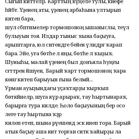
Сығып киттеләр. Ҡарттың күңеле тулы, кәйефе
һәйбәт. Үҙенең аты, үҙенең арбаһына ултырып
китеп бара,
шул сәбәптәнмелер тормошоноң ышаныслы, теүәл
булыуын тоя. Илдар тыныс ҡына баҫыуға,
арыштарға, юл ситендәге бейек үләндәргә ҡарап
бара. Эйе, уға бөтәһе лә яңы, бөтәһе лә ҡыҙыҡ.
Шуныһы, малай үҙенең был донъяла һуңғы
сәғәттәрен йәшәүен, ә Барый ҡарт тормошоноң ҡара
көнгә китеп барыуын ғына белмәй...
Урман ауыҙындағы уҫаҡтарҙы ҡырҡып
бөткәйнеләр, шуга күрә арыраҡ, тау һыртынараҡ,
барырға тура килде. Һоло баҫыуының бер осо
әлеге тау һыртына ҡәҙәр
килеп етеп, шына рәүешендә эскә инеп тора. Барый
атык баҫыу аша китә торған ситкә ҡайырҙы ла