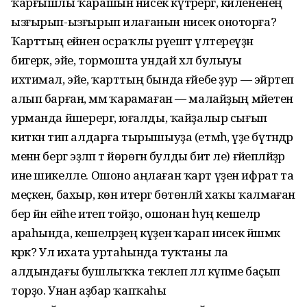
ҡарғышлы ҡарашын нисек күтәрергә, килененең
ызғырып-ызғырып илағанын нисек оноторға?
Ҡарттың ейәнен осраҡлы рәүештә үлтереүҙән
бигерәк, эйе, тормошта ундай хәл булыуы
ихтимал, эйе, ҡарттың бында ғәйебе ҙур — эйәртеп
алып барған, әммә ҡарамаған — малайҙың мәйетен
урманда йәшерергә, юғалды, ҡайҙалыр сығып
киткән тип алдарға тырышыуҙа (етмәһә, үҙе бүтәндәр
менән бергә эҙләп тә йөрөгән булды бит әле) ғәйепләйҙәр
ине шикелле. Ошоно аңлаған ҡарт үҙен ифрат та
меҫкен, бахыр, көн итергә бөтөнләй хаҡы ҡалмаған
бер йән ейәһе итеп тойҙо, ошонан һуң кешеләр
араһында, кешеләрҙең күҙенә ҡарап нисек йәшәмәк
кәрәк? Ул ихата уртаһында туҡтаны ла
алдындағы бушлыҡҡа текәлеп әллә күпме баҫып
торҙо. Унан аҙбар ҡапҡаһы