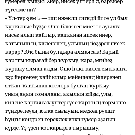
ғүмерен ҡыйҙы! Хәйер, нисек үлтерһә лә, барыбер
түгелме ни?
« Үл-тер-ҙем!» — тип ижекләп тигәндәй әйтте ул был
ҡурҡыныс һүҙҙе. Ошо бәләкәй генә мәйетте ауылға
нисек алып ҡайтыр, ҡапҡанан нисек инер,
ҡатынының, килененең, улының йөҙҙәренә нисек
ҡарар? Юҡ, быны булдыра алмаясаҡ! Барый
ҡартты ҡырағай бер ҡурҡыу, ҡара, мәғәнәһеҙ
ҡурҡыу ялмап алды. Ошо һәләкәт килеп сыҡҡанға
ҡәҙәр йөрәгенең ҡайһылыр мөйөшөндә йәшеренеп
ятҡан, ҡайғынан көслөрәк булған ҡурҡыу
уның аңын томаланы, аҡылын юйҙы, улы,
килене ҡарғаясаҡ үлтереүсе ҡарттың тормошо
түңкәрелеүен, юҡҡа сығыуын, меҫкен рәүештә
һуңғы көндәрен тереклек иткән ғүмер аҙағын
күрҙе. Үҙ-үҙен ҡотҡарырға тырышыу,