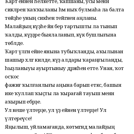
Ҡарт ейәнен һелкетте, ҡапшаны, усы менән
сикәләрен ҡаҡҡыланы һәм ныҡ булмаһа ла балта
төйҙәһе уның сикәһенә тейгәнен аңланы.
Малайҙың кәүҙәһе йәнә бер тартышты ла тынып
ҡалды, күҙҙәре быялаланып, күк бушлығына
төбәлде.
Ҡарт үлгән ейәне янына тубыҡланды, аҡылынан
шашыр хәлгә килде, күҙ алдары ҡараңғыланды,
һыҙланыуы ауыртыныу дәрәжәһенә етте. Унан, ҡот
осҡос
фажиғә ҡылғанлығы аңына барып еткәс, башын
ике ҡуллап ҡыҫты ла ҡырағай тауыш менән
аҡырып ебәрҙе.
Ул кеше үлтерҙе, ул үҙ ейәнен үлтерҙе! Ул
үлтереүсе!
Яңылыш, уйламағанда, көтмәгәндә малайҙың