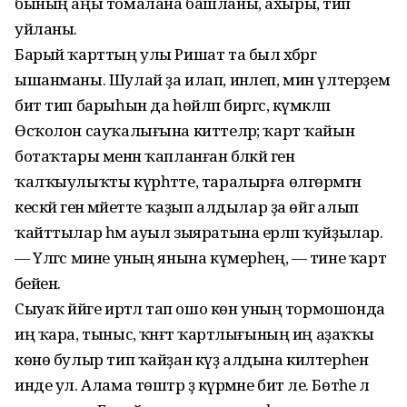
бының аңы томалана башланы, ахыры, тип
уйланы.
Барый ҡарттың улы Ришат та был хәбәргә
ышанманы. Шулай ҙа илап, инәлеп, мин үлтерҙем
бит тип барыһын да һөйләп биргәс, күмәкләп
Өсҡолон сауҡалығына киттеләр; ҡарт ҡайын
ботаҡтары менән ҡапланған бәләкәй генә
ҡалҡыулыҡты күрһәтте, таралырға өлгөрмәгән
кескәй генә мәйетте ҡаҙып алдылар ҙа өйгә алып
ҡайттылар һәм ауыл зыяратына ерләп ҡуйҙылар.
— Үлгәс мине уның янына күмерһең, — тине ҡарт
әбейенә.
Сыуаҡ йәйге иртәлә тап ошо көн уның тормошонда
иң ҡара, тыныс, ҡәнәғәт ҡартлығының иң аҙаҡҡы
көнө булыр тип ҡайҙан күҙ алдына килтерһен
инде ул. Алама төштәр ҙә күрмәне бит әле. Бөтәһе лә