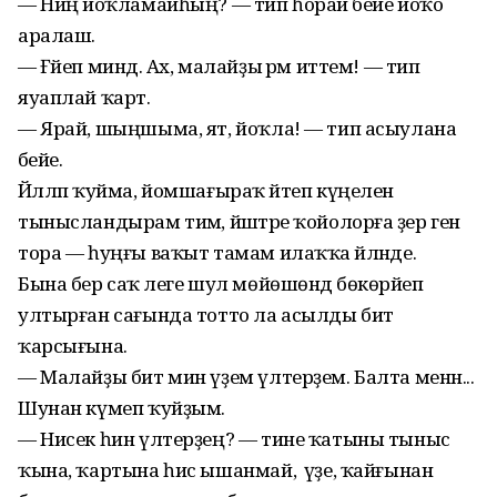
— Ниңә йоҡламайһың? — тип һорай әбейе йоҡо
аралаш.
— Ғәйеп миндә. Ах, малайҙы әрәм иттем! — тип
яуаплай ҡарт.
— Ярай, шыңшыма, ят, йоҡла! — тип асыулана
әбейе.
Йәлләп ҡуйма, йомшағыраҡ әйтеп күңелен
тынысландырам тимә, йәштәре ҡойолорға әҙер генә
тора — һуңғы ваҡыт тамам илаҡҡа әйләнде.
Бына бер саҡ әлеге шул мөйөшөндә бөкөрәйеп
ултырған сағында тотто ла асылды бит
ҡарсығына.
— Малайҙы бит мин үҙем үлтерҙем. Балта менән...
Шунан күмеп ҡуйҙым.
— Нисек һин үлтерҙең? — тине ҡатыны тыныс
ҡына, ҡартына һис ышанмай, ә үҙе, ҡайғынан