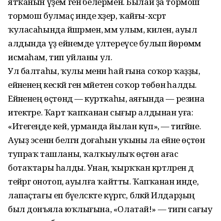
ятҡанын үҙем генә белермен. Былай ҙа тормош
тормош булмаҫ инде хәҙер, ҡайғы-хәсрәт
ҡуласаһында йәшәрмен, әммә улым, килен, ауыл
алдында үҙ ейәнемде үлтереүсе булып йөрөмәм
исмаһам, тип уйланы ул.
Ул балтаһы, ҡулы менән һай ғына соҡор ҡаҙҙы,
ейәненең кескәй генә мәйетен соҡор төбөнә һалды.
Ейәненең өҫтөндә — курткаһы, аяғында — резина
итектәре. Ҡарт ҡапҡанан сығыр алдынан уға:
«Итегеңде кей, урманда йылан күп», — тигәйне.
Ауыҙ эсенән белгән доғаһын уҡыны ла ейәне өҫтөнә
тупраҡ ташланы, ҡалҡыулыҡ өҫтөнә ағас
ботаҡтары һалды. Унан, ҡырҡҡан кәртәләрен дә
тейәргә онотоп, ауылға ҡайтты. Ҡапҡанан инде,
лапаҫтағы еп бәүелсәкте күргәс, бәләкәй Илдарҙың
был донъяла юҡлығына, «Олатай!» — тигән сағыу