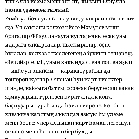
тип Алла исеме менән ант итә, ә ныҡыш Ғәлиулла
һаман үҙенекен тылҡый.
Етмәһә, ул бөтә ауылға шаулай, унан районға шикәйәт
яҙа. Ул саҡтағы колхоз рәйесе Мәхмүтов менән
бригадир Фәйзулла ғауға ҡуптарғаны өсөн уны
идараға саҡырталар, ҡысҡыралар, өҫтәл
һуғалар, колхоз етәкселегенең абруйын төшөрөүҙә
ғәйепләйҙәр, етмәһә, уның хаҡында стена гәзитенә яҙып
— йәнәһе ул ошаҡсы — карикатураһын да
төшөрөп ҡуялар. Ошонан һуң ҡарт нисектер
шиңде, ҡайғыға батты, осраған берәүгә өс эш көнөн
яҙмауҙарын, түрәләрҙең күрәләтә алдаҡ юлға
баҫыуҙары тураһында һөйләп йөрөнө. Бөтә был
хәлваҡиға ҡарттың аҡылдан яҙыуы һәм үлеме
менән бөттө: үлер алдынан ҡарт һаман әлеге шул
өс көнө менән һаташып бер булды.