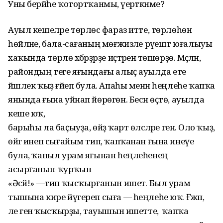
Уны берәйһе ҡотортҡанмы, әүерәткәнме?
Ауыл кешеләре төрлөсә фараз итте, төрлөһөн
һөйләне, бала-сағаның мөғжизәле рәүештә юғалыуы
хаҡында төрлө хәбәрҙәрҙе иҫтәренә төшөрҙө. Мәҫәлән,
райондың теге яғындағы алыҫ ауылда ете
йәшлек ҡыҙ ғәйеп була. Апаһы менән һеңлеһе ҡапҡа
янында ғына уйнап йөрөгөн. Бесән өҫтө, ауылда
кеше юҡ,
барыһы ла баҫыуҙа, өйҙә ҡарт өләсәләре генә. Оло ҡыҙ,
өйгә инеп сығайым тип, ҡапҡанан ғына инеүе
була, ҡапыл урам яғынан һеңлеһенең
асырғанып-ҡурҡып
«Әсәй!» —тип ҡысҡырғанын ишетә. Был урам
тышына кире йүгереп сыға — һеңлеһе юҡ. Ғәжәп,
әле генә ҡысҡырҙы, тауышын ишетте, ә ҡапҡа