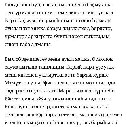
һалды икән һуң, тип аптырай. Ошо баҫыу аша
теге урман яғына киттеме икән әллә тип тә уйлай.
Ҡарт баҫыуҙы йырып һалынған ошо һуҡмаҡ
буйлап теге яҡҡа барҙы, ҡысҡырҙы, һөрәнләне,
урманды арҡырыға-буйға йөрөп сыҡты, әммә
ейәнен таба алманы.
Был хәбәрҙе ишетеү менән ауыл халҡы Өсҡолон
сауҡалығына ташланды. Барый ҡарт үҙе улы
менән киленен ултыртып атта барҙы, күрше
Мәхмүттең улы Рәфис энекәше менән мотоциклда
елдерҙе, отпускылағы Марат, икенсе күршеһе
Рәйестең улы, «Жигули» машинаһында китте.
Көнө буйы эҙләнеләр, хатта урман хужалығы
бесәнлектәренә ҡәҙәр барып еттеләр, малайҙың исемен
әйтеп ҡысҡырҙылар, һөрәнләнеләр, тик барыһы ла