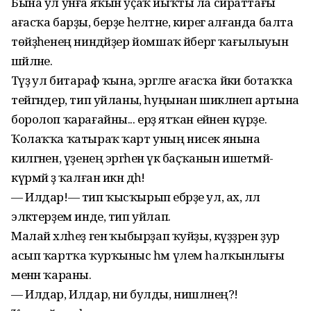
Бына ул унға яҡын уҫаҡ йыҡты ла сираттағы
ағасҡа барҙы, берҙе һелтәне, кирегә алғанда балта
төйҙәһенең ниндәйҙер йомшаҡ әйбергә ҡағылыуын
шәйләне.
Тәүҙә ул битараф ҡына, эргәләге ағасҡа йәки ботаҡҡа
тейгәндер, тип уйланы, һуңынан шикләнеп артына
боролоп ҡарағайны... ерҙә ятҡан ейәнен күрҙе.
Ҡолаҡҡа ҡатыраҡ ҡарт уның нисек янына
килгәнен, үҙенең эргәһенә үк баҫҡанын ишетмәй-
күрмәй ҙә ҡалған икән дәһә!
— Илдар!— тип ҡысҡырып ебәрҙе ул, ах, әллә
эләктерҙем инде, тип уйлап.
Малай хәлһеҙ генә ҡыбырҙап ҡуйҙы, күҙҙәрен ҙур
асып ҡартҡа ҡурҡыныс һәм үлем һалҡынлығы
менән ҡараны.
— Илдар, Илдар, ни булды, нишләнең?!