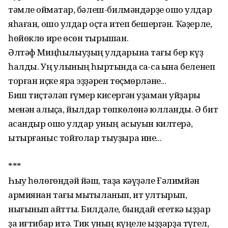
тәмле ҡоймаҡтар, бәлеш-билмәндәрҙе ошо ҡулдар
яһаған, ошо ҡулдар оҫта итеп бешергән. Ҡәҙерле,
һөйөклө ире өсөн тырышҡан.
Әлтәф Миңһылыуҙың ҡулдарына тағы бер күҙ
һалды. Уң ҡулының һыртында саҡ-саҡ ҡына беленеп
торған иҫке яра эҙҙәрен төҫмөрләне...
Биш тиҫтәләп ғүмер кисергән уҙаман уйҙары
менән алыҫҡа, йылдар төпкөлөнә юлланды. Ә бит
ҡасандыр ошо ҡулдар уның асыуын килтерә,
ытырғаныс тойғолар тыуҙыра ине...
***
Һыу һөлөгөндәй йәш, таҙа кәүҙәле Ғәлимйән
армиянан тағы мыҡтыланып, ит ултырып,
нығынып ҡайтты. Билдәле, бындай егеткә ҡыҙҙар
ҙа иғтибар итә. Тик уның күңеле ҡыҙҙарҙа түгел,