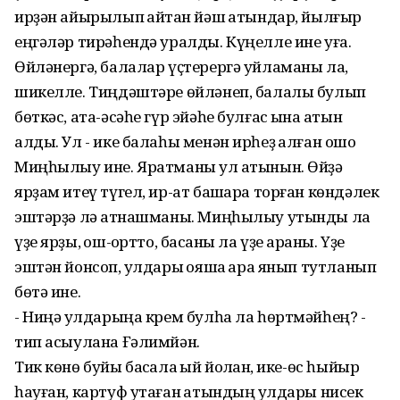
ирҙән айырылып ҡайтҡан йәш ҡатындар, йылғыр
еңгәләр тирәһендә уралды. Күңелле ине уға.
Өйләнергә, балалар үҫтерергә уйламаны ла,
шикелле. Тиңдәштәре өйләнеп, балалы булып
бөткәс, ата-әсәһе гүр эйәһе булғас ҡына ҡатын
алды. Ул - ике балаһы менән ирһеҙ ҡалған ошо
Миңһылыу ине. Яратманы ул ҡатынын. Өйҙә
ярҙам итеү түгел, ир-ат башҡара торған көндәлек
эштәрҙә лә ҡатнашманы. Миңһылыу утынды ла
үҙе ярҙы, ҡош-ҡортто, баҡсаны ла үҙе ҡараны. Үҙе
эштән йонсоп, ҡулдары ҡояшҡа ҡара янып тутланып
бөтә ине.
- Ниңә ҡулдарыңа крем булһа ла һөртмәйһең? -
тип асыулана Ғәлимйән.
Тик көнө буйы баҡсала ҡый йолҡҡан, ике-өс һыйыр
һауған, картуф утаған ҡатындың ҡулдары нисек