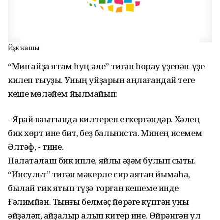
Йөҙөк ҡашы
“Мин ҡайҙа ятам һуң әле” тигән һорау үҙенән-үҙе
килеп тыуҙы. Уның уйҙарын аңлағандай теге
кеше мөләйем йылмайып:
- Ярай ваҡытында килтереп еткергәндәр. Хәлең
бик хөрт ине бит, беҙ бальниста. Минең исемем
Әлтәф, - тине.
Палаталаш бик ипле, яйлы әҙәм булып сыҡты.
“Инсульт” тигән мәкерле сир аяҡтан йыҡмаһа,
былай тик ятып түҙә торған кешеме инде
Ғәлимйән. Тынғы белмәҫ йөрәге күптән уны
әйҙәләп, ҡайҙалыр алып китер ине. Өйрәнгән ул