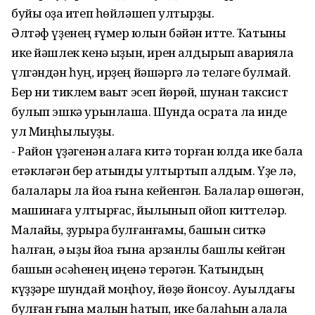
буйы оҙаҡ итеп һөйләшеп ултырҙы.
Әлтәф үҙенең ғүмер юлын бәйән итте. Ҡатыны
ике йәшлек кенә ҡыҙын, ирен ҡалдырып аварияла
үлгәндән һуң, ирҙең йәшәргә лә теләге булмай.
Бер ни тиклем ваҡыт эсеп йөрөй, шунан таксист
булып эшкә урынлаша. Шунда осрата ла инде
ул Миңһылыуҙы.
- Район үҙәгенән ҡалаға китә торған юлда ике бала
етәкләгән бер ҡатынды ултыртып алдым. Үҙе лә,
балалары ла йоҡа ғына кейенгән. Балалар өшөгән,
машинаға ултырғас, йылынып ойоп киттеләр.
Малайы, ҙурыраҡ булғанғамы, башын ситкә
һалған, ә ҡыҙы йоҡа ғына арзанлы башлыҡ кейгән
башын әсәһенең иңенә терәгән. Ҡатындың
күҙҙәре шундай моңһоу, йөҙө йонсоу. Ауылдағы
булған ғына малын һатып, ике балаһын ҡалала