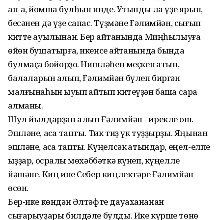
ап-аҡ, йомшаҡ булһын инде. Утынды ла үҙе ярып,
бесәнен дә үҙе сапҡас. Түҙмәне Ғәлимйән, сығып
китте ауылынан. Бер ҡайтҡанында Миңһылыуға
өйөн бушатырға, икенсе ҡайтҡанында бында
булмаҫҡа бойорҙо. Нишләһен меҫкен ҡатын,
балаларын алып, Ғәлимйән бүлеп биргән
малғынаһын ҡыуып ҡайтып китеүҙән башҡа сара
ҡалманы.
Шул йылдарҙан алып Ғәлимйән - ирекле ҡош.
Эшләне, аҡса тапты. Тик тиҙ үк туҙҙырҙы. Яңынан
эшләне, аҡса тапты. Күңелсәк ҡатындар, еңел-елпе
ҡыҙҙар, осраҡлы мөхәббәткә күнеп, күңелле
йәшәне. Киң ине Себер киңлектәре Ғәлимйән
өсөн.
Бер-ике көндән Әлтәфте дауахананан
сығарыуҙары билдәле булды. Ике күрше төнө