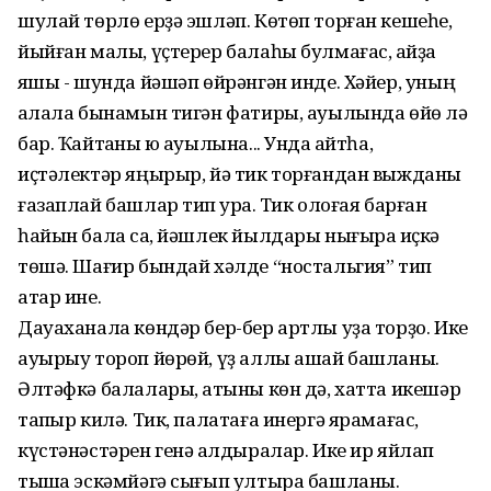
шулай төрлө ерҙә эшләп. Көтөп торған кешеһе,
йыйған малы, үҫтерер балаһы булмағас, ҡайҙа
яҡшы - шунда йәшәп өйрәнгән инде. Хәйер, уның
ҡалала бынамын тигән фатиры, ауылында өйө лә
бар. Ҡайтҡаны юҡ ауылына... Унда ҡайтһа,
иҫтәлектәр яңырыр, йә тик торғандан выжданы
ғазаплай башлар тип ҡурҡа. Тик олоғая барған
һайын бала саҡ, йәшлек йылдары нығыраҡ иҫкә
төшә. Шағир бындай хәлде “ностальгия” тип
атар ине.
Дауаханала көндәр бер-бер артлы уҙа торҙо. Ике
ауырыу тороп йөрөй, үҙ аллы ашай башланы.
Әлтәфкә балалары, ҡатыны көн дә, хатта икешәр
тапҡыр килә. Тик, палатаға инергә ярамағас,
күстәнәстәрен генә ҡалдыралар. Ике ир яйлап
тышҡа эскәмйәгә сығып ултыра башланы.