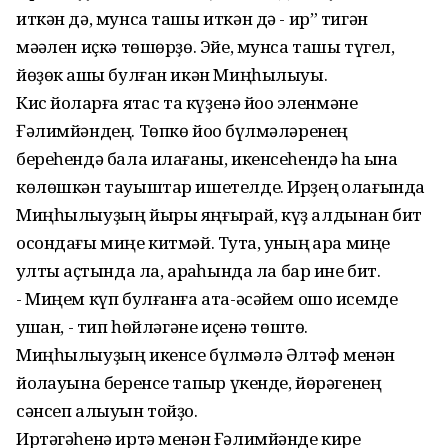
иткән дә, мунса ташы иткән дә - ир” тигән
мәҡәлен иҫкә төшөрҙө. Эйе, мунса ташы түгел,
йөҙөк ҡашы булған икән Миңһылыуы.
Кис йоҡларға ятҡас та күҙенә йоҡо эленмәне
Ғәлимйәндең. Төпкө йоҡо бүлмәләренең
береһендә бала илағаны, икенсеһендә һаҡ ҡына
көлөшкән тауыштар ишетелде. Ирҙең ҡолағында
Миңһылыуҙың йыры яңғырай, күҙ алдынан бит
осондағы миңе китмәй. Туҡта, уның ҡара миңе
ҡултыҡ аҫтында ла, арҡаһында ла бар ине бит.
- Миңем күп булғанға ата-әсәйем ошо исемде
ҡушҡан, - тип һөйләгәне иҫенә төштө.
Миңһылыуҙың икенсе бүлмәлә Әлтәф менән
йоҡлауына беренсе тапҡыр үкенде, йөрәгенең
сәнсеп алыуын тойҙо.
Иртәгәһенә иртә менән Ғәлимйәнде кире