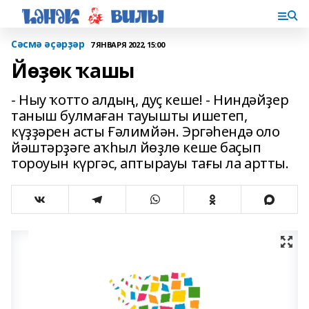
Сәсмә әҫәрҙәр
7 ЯНВАРЯ 2022, 15:00
Йөҙөк ҡашы
- Ныу ҡотто алдың, дуҫ кеше! - Ниндәйҙер
таныш булмаған тауышты ишетеп,
күҙҙәрен асты Ғәлимйән. Эргәһендә оло
йәштәрҙәге аҡһыл йөҙлө кеше баҫып
тороуын күргәс, аптырауы тағы ла артты.