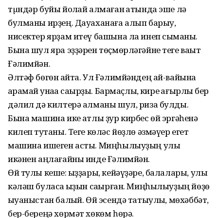
тµндәр буйы йоҡлай алмаған ҡатында эше лә
булманы ирҙең. Дауаханаға алып барыу,
нисектер ярҙам итеү башына ла инеп сыҡманы.
Бына шул яра эҙҙәрен төҫмөрләгәйне теге ваҡыт
Ғәлимйән.
Әлтәф бөгөн ҡайта. Ул Ғәлимйәндең ай-вайына
ҡарамай ҡунаҡҡа саҡырҙы. Бармаҫлыҡ, кире ҡағырлыҡ бер
дәлил дә килтерә алманы шул, риза булды.
Бына машина ике ҡатлы ҙур кирбес өй эргәһенә
килеп туҡтаны. Теге көләс йөҙлө әзмәүер егет
машина ишеген асты. Миңһылыуҙың улы
икәнен аңлағайны инде Ғәлимйән.
Өй тулы кеше: ҡыҙҙары, кейәүҙәре, балалары, улы
кәләш буласаҡ ҡыҙын саҡырған. Миңһылыуҙың йөҙө
ҡыуаныстан балҡый. Өй эсендә татыулыҡ, мөхәббәт,
бер-береңә хөрмәт хөкөм һөрә.