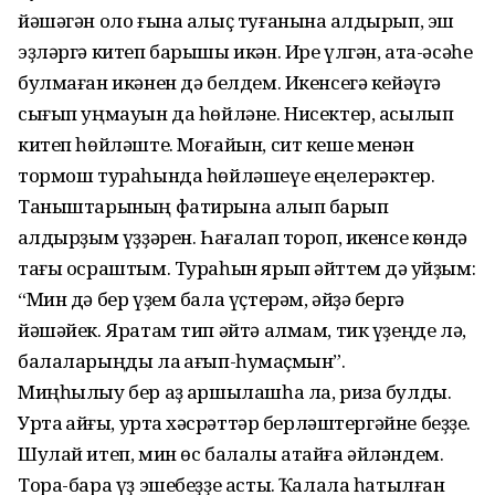
йәшәгән оло ғына алыҫ туғанына ҡалдырып, эш
эҙләргә китеп барышы икән. Ире үлгән, ата-әсәһе
булмаған икәнен дә белдем. Икенсегә кейәүгә
сығып уңмауын да һөйләне. Нисектер, асылып
китеп һөйләште. Моғайын, сит кеше менән
тормош тураһында һөйләшеүе еңелерәктер.
Таныштарының фатирына алып барып
ҡалдырҙым үҙҙәрен. Һағалап тороп, икенсе көндә
тағы осраштым. Тураһын ярып әйттем дә ҡуйҙым:
“Мин дә бер үҙем бала үҫтерәм, әйҙә бергә
йәшәйек. Яратам тип әйтә алмам, тик үҙеңде лә,
балаларыңды ла ҡағып-һуҡмаҫмын”.
Миңһылыу бер аҙ ҡаршылашһа ла, риза булды.
Уртаҡ ҡайғы, уртаҡ хәсрәттәр берләштергәйне беҙҙе.
Шулай итеп, мин өс балалы атайға әйләндем.
Тора-бара үҙ эшебеҙҙе астыҡ. Ҡалала һатылған