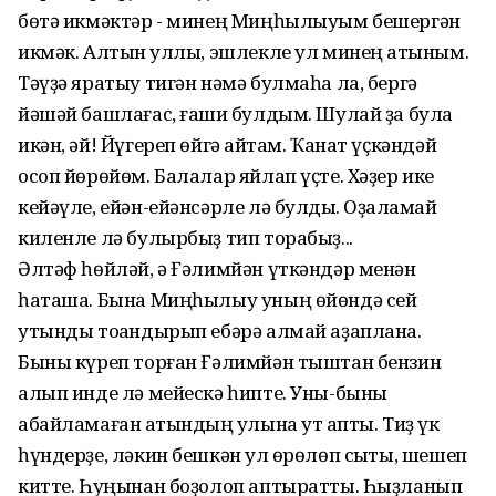
бөтә икмәктәр - минең Миңһылыуым бешергән
икмәк. Алтын ҡуллы, эшлекле ул минең ҡатыным.
Тәүҙә яратыу тигән нәмә булмаһа ла, бергә
йәшәй башлағас, ғашиҡ булдым. Шулай ҙа була
икән, әй! Йүгереп өйгә ҡайтам. Ҡанат үҫкәндәй
осоп йөрөйөм. Балалар яйлап үҫте. Хәҙер ике
кейәүле, ейән-ейәнсәрле лә булдыҡ. Оҙаҡламай
киленле лә булырбыҙ тип торабыҙ...
Әлтәф һөйләй, ә Ғәлимйән үткәндәр менән
һаташа. Бына Миңһылыу уның өйөндә сей
утынды тоҡандырып ебәрә алмай аҙаплана.
Быны күреп торған Ғәлимйән тыштан бензин
алып инде лә мейескә һипте. Уны-быны
абайламаған ҡатындың ҡулына ут ҡапты. Тиҙ үк
һүндерҙе, ләкин бешкән ҡул өрөлөп сыҡты, шешеп
китте. Һуңынан боҙолоп аптыратты. Һыҙланып