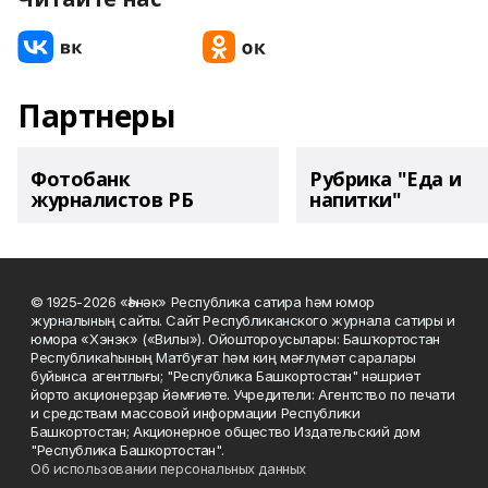
Партнеры
Фотобанк
Рубрика "Еда и
журналистов РБ
напитки"
© 1925-2026 «Һәнәк» Республика сатира һәм юмор
журналының сайты. Сайт Республиканского журнала сатиры и
юмора «Хэнэк» («Вилы»). Ойоштороусылары: Башҡортостан
Республикаһының Матбуғат һәм киң мәғлүмәт саралары
буйынса агентлығы; "Республика Башкортостан" нәшриәт
йорто акционерҙар йәмғиәте. Учредители: Агентство по печати
и средствам массовой информации Республики
Башкортостан; Акционерное общество Издательский дом
"Республика Башкортостан".
Об использовании персональных данных