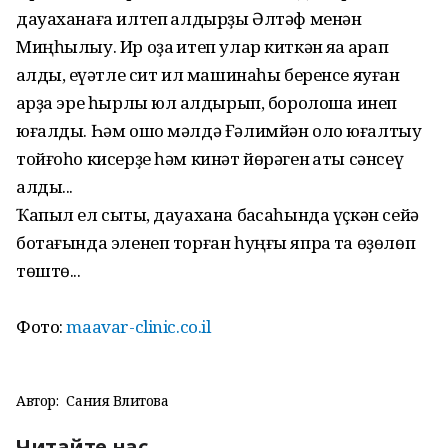
дауаханаға илтеп ҡалдырҙы Әлтәф менән
Миңһылыу. Ир оҙаҡ итеп улар киткән яҡҡа ҡарап
ҡалды, ҡеүәтле сит ил машинаһы беренсе яуған
ҡарҙа эре һырлы юл ҡалдырып, боролошҡа инеп
юғалды. Һәм ошо мәлдә Ғәлимйән оло юғалтыу
тойғоһо кисерҙе һәм кинәт йөрәген ҡаты сәнсеү
алды...
Ҡапыл ел сыҡты, дауахана баҡсаһында үҫкән сейә
ботағында эленеп торған һуңғы япраҡ та өҙөлөп
төштө...
Фото:
maavar-clinic.co.il
Автор:
Сания Вәлитова
Читайте нас