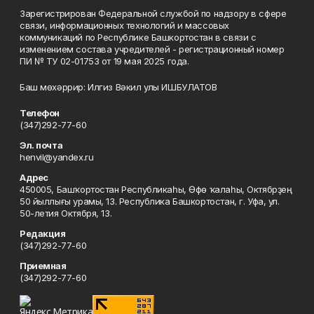
Зарегистрирован Федеральной службой по надзору в сфере
связи, информационных технологий и массовых
коммуникаций по Республике Башкортостан в связи с
изменением состава учредителей - регистрационный номер
ПИ № ТУ 02-01753 от 19 мая 2025 года.
Баш мөхәррир: Илгиз Вәкил улы ИШБУЛАТОВ
Телефон
(347)292-77-60
Эл. почта
henvil@yandex.ru
Адрес
450005, Башҡортостан Республикаһы, Өфө ҡалаһы, Октябрҙең
50 йыллығы урамы, 13. Республика Башкортостан, г. Уфа, ул.
50-летия Октября, 13.
Редакция
(347)292-77-60
Приемная
(347)292-77-60