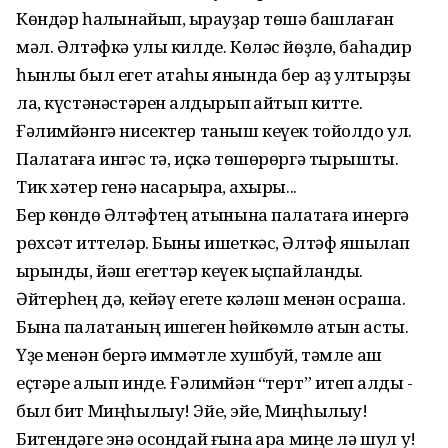
Көндәр һалҡынайып, ҡырауҙар төшә башлаған
мәл. Әлтәфкә улы килде. Көләс йөҙлө, баһадир
һынлы был егет атаһы янында бер аҙ ултырҙы
ла, күстәнәстәрен ҡалдырып ҡайтып китте.
Ғәлимйәнгә нисектер таныш кеүек тойолдо ул.
Палатаға ингәс тә, иҫкә төшөрөргә тырышты.
Тик хәтер генә насарыраҡ, ахыры...
Бер көндө Әлтәфтең ҡатынына палатаға инергә
рөхсәт иттеләр. Быны ишеткәс, Әлтәф яҡшылап
ҡырынды, йәш егеттәр кеүек ыҫпайланды.
Әйтерһең дә, кейәү егете кәләш менән осраша.
Бына палатаның ишеген һөйкөмлө ҡатын асты.
Үҙе менән бергә ҡиммәтле хушбуй, тәмле аш
еҫтәре алып инде. Ғәлимйән “терт” итеп ҡалды -
был бит Миңһылыу! Эйе, эйе, Миңһылыу!
Битендәге энә осондай ғына ҡара миңе лә шул уҡ!