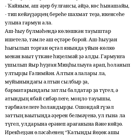
- Ҡайным, аш әҙер булғансы, әйҙә, көс һынашайыҡ,
- тип кейәүҙәрҙең береһе шахмат теҙә, икенсеһе
ҡулына гармун ала.
Аш-һыу бүлмәһендә көлөшкән тауыштар
ишетелә, тәмле аш еҫтәре борҡой. Аш-һыуҙан
һығылып торған өҫтәл янында уйын-көлкө
менән ваҡыт үткәне һиҙелмәй ҙә ҡалды. Гармунға
ҡушылып йыр һуҙған Миңһылыуға ҡарап, һоҡланып
ултырҙы Ғәлимйән. Алтын алҡалары ла,
муйынындағы алтын сылбыр ҙа,
бармаҡтарындағы затлы балдаҡтар ҙа түгел, ә
ҡатындың ябай сибәрлеге, моңло тауышы,
тәрбиәлелеге һоҡландырҙы. Ошондай гүзәл
заттың ваҡытында ҡәҙерен белмәүенә, ул ғына ла
түгел, ҡулдарына ерәнеп ҡарағанына йәне көйҙө.
Ирекһеҙҙән өләсәһенең “Ҡатынды йөҙөк ҡашы