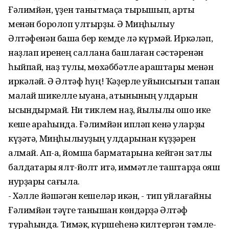
Ғәлимйән, үҙен танытмаҫҡа тырышып, арты
менән боролоп ултырҙы. Ә Миңһылыу
Әлтәфенән башҡа бер кемде лә күрмәй. Иркәләп,
наҙлап иренең саллана башлаған сәстәренән
һыйпай, наҙ тулы, мөхәббәтле ҡараштары менән
иркәләй. Ә Әлтәф һуң! Ҡәҙерле уйынсығын тапҡан
малай шикелле ҡыуана, ҡатынының ҡулдарын
ысҡындырмай. Ни тиклем наҙ, йылылыҡ ошо ике
кеше араһында. Ғәлимйән ипләп кенә уларҙы
күҙәтә, Миңһылыуҙың ҡулдарынан күҙҙәрен
алмай. Ап-аҡ, йомшаҡ бармаҡтарына кейгән затлы
балдаҡтары ялт-йолт итә, ҡиммәтле таштарҙа ҡояш
нурҙары сағыла.
- Хәлле йәшәгән кешеләр икән, - тип уйлағайны
Ғәлимйән тәүге танышҡан көндәрҙә Әлтәф
тураһында. Тимәк, күршеһенә килтергән тәмле-