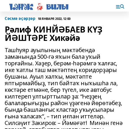
Сәсмә әҫәрҙәр
18 ЯНВАРЯ 2022, 12:00
Рәлиф КИНЙӘБАЕВ КҮҘ
ЙӘШТӘРЕ Хикәйә
Ташһуяр ауылының мәктәбендә
заманында 500-гә яҡын бала уҡый
торғайны. Хәҙер, берәм-һәрәмгә ҡалғас,
ике ҡатлы таш мәктәптең коридорҙары
бушаны. Ауыл халҡы, мәктәпте
яптырмайбыҙ, тип байтаҡ ныҡышһа ла,
көстәре етмәне, бер түгел, ике автобус
килтереп ултырттылар ҙа: “Һеҙҙең
балаларығыҙҙы район үҙәгенә йөрөтәбеҙ,
бында башланғыс кластар уҡыусылары
ғына ҡаласаҡ”, – тип иғлан иттеләр.
Силсәүит Закиров: – Йәмәғәт! Минән генә