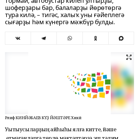
тормай, автобустар килеп ултырҙы,
шоферҙары бар, балаларҙы йөрөтөргә
тура килә, – тигәс, халыҡ уны ғәйеплегә
сығарҙы һәм күнергә мәжбүр булды.
Рәлиф КИНЙӘБАЕВ КҮҘ ЙӘШТӘРЕ Хикәйә
Уҡытыусыларҙың ҡайһыһы ялға китте, йәше
етмәгәндәргә төрлө мәктәптәрҙә эш тәҡдим