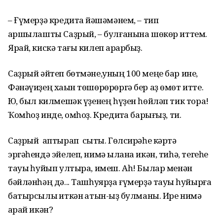
– Ғүмерҙә кредитҡа йәшәмәнем, – тип
ҡаршылашты Саҙрый, – булғанына шөкөр иттем.
Ярай, кискә тағы килеп ҡарарбыҙ.
Саҙрый әйтеп бөтмәне,уның 100 меңе бар ине,
Фәнәүиҙең хаҡын төшөрөрөргә бер аҙ өмөт итте.
Юҡ, был килмешәк үҙенең һүҙен һөйләп тик тора!
Ҡомһоҙ инде, ҡомһоҙ. Кредитҡа барығыҙ, ти.
Саҙрый аптырап сыҡты. Гөлсирәһе кәртә
эргәһендә эйелеп, нимә ҡылана икән, тиһә, тегеһе
тауыҡ һуйып ултыра, имеш. Аһ! Былар менән
бәйләнһәң дә... Ташһуярҙа ғүмерҙә тауыҡ һуйырға
батырсылыҡ иткән ҡатын-ҡыҙ булманы. Ире нимә
ҡарай икән?