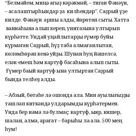
“Белмәйем, миңә ҡағыҙ кәрәкмәй, – тигән Фәнәүи,
– аҡсалаштырһындар ҙа килһендәр”. Саҙрый үҙе
килде. Фәнәүи ҡаршы алды, йөрөтөп сыҡты. Хатта
ваннаһына алып кереп, унитазына ултырып
күрһәтте. Ундай уңайлыҡтарҙы ғүмер буйы
күрмәгән Саҙрый, һүҙ таба алмағанлыҡтан,
көлөмһөрәп кенә ҡуйҙы. Шунан һуң йәшелсә,
еләк-емеш һәм картуф баҡсаһына алып сыҡты.
Ғүмер баҡый картуф ҡына ултыртҡан Саҙрый
бында телһеҙ ҡалды.
– Абзый, бөтәһе лә ошонда ҡала. Мин ауылығыҙҙы
ташлап киткәндә ҡулдарымды күрһәтермен.
Унда бер нәмә лә булмаҫ: картуф, ҡыяр, кишер,
шалҡан, алма, ҡарағат – барыһы ла ҡала. 500 мең
һум!