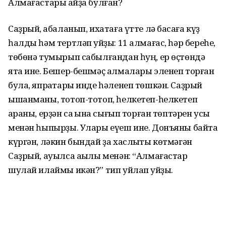
Алмағастары ҡайҙа булған?
Саҙрый, ҡабаланып, ихатаға үтте лә баҡсаға күҙ
һалды һәм тертләп ҡуйҙы: 11 алмағас, һәр береһе,
төбөнә тумырып сабылғандан һуң, ер өҫтөндә
ята ине. Бешер-бешмәҫ алмалары эленеп торған
була, япраҡтары инде һәленеп төшкән. Саҙрый
ышанманы, тотоп-тотоп, һелкетеп-һелкетеп
ҡараны, ерҙән саҡ ҡына сығып торған төптәрен усы
менән һыпырҙы. Улары еүеш ине. Донъяны байтаҡ
күргән, ләкин бындай ҙа хаслыҡты көтмәгән
Саҙрый, ауылса аҡылы менән: “Алмағастар
шулай илаймы икән?” тип уйлап ҡуйҙы.