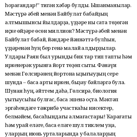
һорағандар!” тигән хәбәр булды. Ышанманылар.
Мәстүрә әбей менән Байбулат бабайҙың
алтмышынсы йылдарҙа, үҙҙәре ныҡ саҡта төҙөгән
иҫке өйҙәре өсөн миллион? Мәстүрә әбей менән
Байбулат бабай, йәндәре йәннәттә булһын,
үҙҙәренән һуң бер генә малай ҡалдырҙылар.
Улдары Раян был урынды бик тар тип тапты һәм
иркенерәк урынға йорт төҙөп сыҡты. Фәнәүи
менән Гөлсирәнең йортона ҡыҙығыуҙың сере
шунда – баҡса арты иркен, быҙау бәйләргә була.
Шунан һуң, әйттем дәһә, Гөлсирә, биология
уҡытыусыһы булғас, баҡса эшенә оҫта. Мәктәп
эргәһендәге тәжрибә участкаһы нисектер,
белмәйем, баҡсаһындағы алмағастары! Ҡарағаты
һәм ҡурай еләге, баҡса еләге шул тиклем уңа,
уларҙың июнь урталарында уҡ балаларҙың