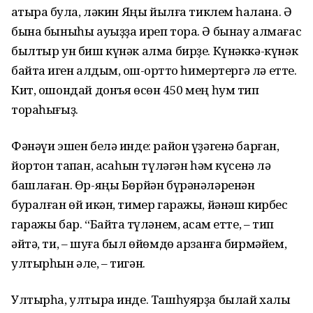
ҡатыраҡ була, ләкин Яңы йылға тиклем һаҡлана. Ә
бына быныһы ауыҙҙа иреп тора. Ә бынау алмағас
былтыр ун биш күнәк алма бирҙе. Күнәккә-күнәк
байтаҡ иген алдым, ҡош-ҡортто һимертергә лә етте.
Кит, ошондай донъя өсөн 450 мең һум тип
тораһығыҙ.
Фәнәүи эшен белә инде: район үҙәгенә барған,
йортон тапҡан, аҡсаһын түләгән һәм күсенә лә
башлаған. Өр-яңы Бөрйән бүрәнәләренән
буралған өй икән, тимер гаражы, йәнәш кирбес
гаражы бар. “Байтаҡ түләнем, аҡсам етте, – тип
әйтә, ти, – шуға был өйөмдө арзанға бирмәйем,
ултырһын әле, – тигән.
Ултырһа, ултыра инде. Ташһуярҙа былай халыҡ