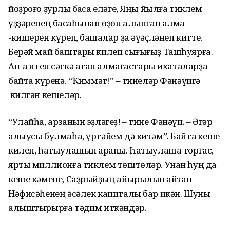
йоҙроғо ҙурлыҡ баҡса еләге, Яңы йылға тиклем
үҙҙәренең баҡсаһынан өҙөп алынған алма
-кишерен күреп, башҡалар ҙа әүәҫләнеп китте.
Берәй май баштары килеп сығығыҙ Ташһуярға.
Ап-аҡ итеп сәскә атҡан алмағастары ихаталарҙа
байтаҡ күренә. “Ҡиммәт!” – тинеләр Фәнәүигә
килгән кешеләр.
“Улайһа, арзанын эҙләгеҙ! – тине Фәнәүи. – Әгәр
алыусы булмаһа, үртәйем дә китәм”. Байтаҡ кеше
килеп, һатыулашып ҡараны. Һатыулаша торғас,
ярты миллионға тиклем төштөләр. Унан һуң да
кеше кәмене, Саҙрыйҙың айырылып ҡайтҡан
Нәфисәһенең әсәлек капиталы бар икән. Шуны
алыштырырға тәҡдим иткәндәр.