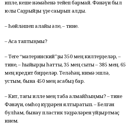
ипле, кеше нәмәһенә тейеп бармай. Фәнәүи был
юлы Саҙрыйҙы үҙе саҡырып алды.
– Һөйләшеп алайыҡ әле, – тине.
– Аҡса таптыңмы?
– Теге “материнский”ҙы 350 мең килтерҙеләр, –
тине, – һыйырҙы һаттыҡ, 35 мең сыҡты – 385 мең. 65
мең кредит бирҙеләр. Теләһәң, нимә эшлә,
ҡустым, бына 450 мең аҡсабыҙ бар.
– Кит, тағы илле мең таба алмайһыңмы? – тине
Фәнәүи, ҡомһоҙ күҙҙәрен ялтыратып. – Белгән
булһам, бынау пластик тәҙрәләрен ҡуйҙыртмаҫ
инем.