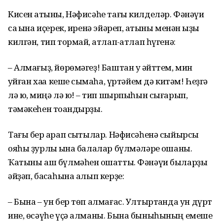
Кисен ҡатыны, Нәфисәһе тағы килделәр. Фәнәүи
саҡ ҡына иҫерек, иренә эйәреп, ҡатыны менән ҡыҙы
килгән, тип тормай, ҡатлап-ҡатлап һүгенә:
– Алмағыҙ, йөрөмәгеҙ! Баштан уҡ әйттем, мин
ҡуйған хаҡҡа кеше сыҡмаһа, үртәйем дә китәм! Һеҙгә
лә юҡ, миңә лә юҡ! – тип шырпыһын сығарып,
тәмәкеһен тоҡандырҙы.
Тағы бер ҡарап сыҡтылар. Нәфисәһенә сыйырсыҡ
ояһы ҙурлыҡ ҡына балалар бүлмәләре оҡшаны.
Ҡатыны аш бүлмәһен оҡшатты. Фәнәүи быларҙы
әйҙәп, баҡсаһына алып керҙе:
– Бына – ун бер төп алмағас. Ултыртҡанда ун дүрт
ине, өсәүһе үҫә алманы. Бына быныһының емеше