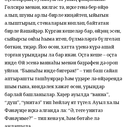
Гөлсирә менән, килгәс тә, иҫке генә бер өйҙө
алып, шуны арлы-бирле киңәйтеп, ҡыйығын
алыштырып, стеналарын көпләп, байтаҡтан
бирле йәшәйҙәр. Күргән кешеләр бар, өйҙөң эсен,
сыйырсыҡ ояһы һымаҡ итеп, бүлмәләргә бүлгеләп
бөткән, тиҙәр. Йоҡо өсөн, хатта үҙенә күрә ашай
торған урындары ла бар икән. Оҫта кеше – оҫта
инде. Өй эсенә ваннаһы менән бәҙрәфен дә ҡороп
ҡуйған. “Быныһы инде бигерәк!” – тип баш сайҡап
аптырашты ташһуярҙар һәм үҙҙәре лә өйҙәрендә
шым ғына, көндәлек хәжәт өсөн, урындар
барлай башланылар. Хәҙер ауылда “ванна”,
“душ”, “унитаз” тип һөйләү ят түгел. Ауыл халҡы
Фәнәүиҙе иҫкә алғанда ла: “Ә, теге унитаз
Фәнәүиме?” – тип кенә ҡуя, һәм бөтәһе лә
аңлашыла.