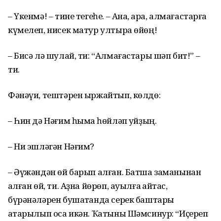
– Үкенмә! – тине тегеһе. – Ана, ҡара, алмағастарға
күмелеп, нисек матур ултыра өйөң!
– Бисә лә шулай, ти: “Алмағастары шәп бит!” –
ти.
Фәнәүи, тештәрен ыржайтып, көлдө:
– Һин дә Нәғим һымаҡ һөйләп ҡуйҙың.
– Ни эшләгән Нәғим?
– Әүжәндән өй барып алған. Батша заманынан
ҡалған өй, ти. Аҙна йөрөп, ауылға ҡайтҡас,
бүрәнәләрен бушатҡанда серек баштары
аҡтарылып оса икән. Ҡатыны Шәмсинур: “Иҫереп