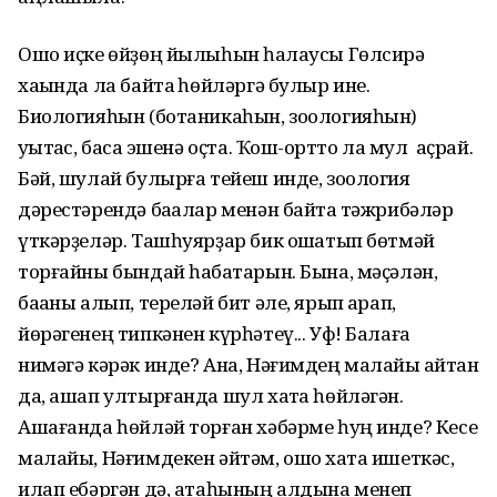
Ошо иҫке өйҙөң йылыһын һаҡлаусы Гөлсирә
хаҡында ла байтаҡ һөйләргә булыр ине.
Биологияһын (ботаникаһын, зоологияһын)
уҡытҡас, баҡса эшенә оҫта. Ҡош-ҡортто ла мул аҫрай.
Бәй, шулай булырға тейеш инде, зоология
дәрестәрендә баҡалар менән байтаҡ тәжрибәләр
үткәрҙеләр. Ташһуярҙар бик оҡшатып бөтмәй
торғайны бындай һабаҡтарын. Бына, мәҫәлән,
баҡаны алып, тереләй бит әле, ярып ҡарап,
йөрәгенең типкәнен күрһәтеү... Уф! Балаға
нимәгә кәрәк инде? Ана, Нәғимдең малайы ҡайтҡан
да, ашап ултырғанда шул хаҡта һөйләгән.
Ашағанда һөйләй торған хәбәрме һуң инде? Кесе
малайы, Нәғимдекен әйтәм, ошо хаҡта ишеткәс,
илап ебәргән дә, атаһының алдына менеп