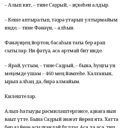
– Алып кит, – тине Саҙрый, – иҫкеһен ҡалдыр.
– Кеше аптыратып, тәҙрә ҡутарып ултырмайым
инде, – тине Фәнәүи, – ҡалһын.
Фәнәүиҙең йортон, баҡсаһын тағы бер ҡарап
сыҡтылар. Ни фәтүә, аҡса артмай бит инде.
– Ярай, ҡустым, – тине Саҙрый, – бына, һуңғы ун
меңемде ҡушам – 460 мең йәмғеһе. Ҡалғанын,
ҡырҡып алһаң да, бирә алмайым.
Килештеләр.
Алып-һатыуҙы рәсмиләштергәнсе, аҙнаға яҡын
ваҡыт үтте. Бына Саҙрый ҡәнәғәт йөрөп ята. Хатта
бер аҙ йөҙө асылғандай булды. Аҡса ла аҡса, тип