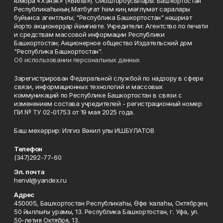
юмора «Хэнэк» («Вилы»). Ойоштороусылары: Башҡортостан
Республикаһының Матбуғат һәм киң мәғлүмәт саралары
буйынса агентлығы; "Республика Башкортостан" нәшриәт
йорто акционерҙар йәмғиәте. Учредители: Агентство по печати
и средствам массовой информации Республики
Башкортостан; Акционерное общество Издательский дом
"Республика Башкортостан".
Об использовании персональных данных
Зарегистрирован Федеральной службой по надзору в сфере
связи, информационных технологий и массовых
коммуникаций по Республике Башкортостан в связи с
изменением состава учредителей - регистрационный номер
ПИ № ТУ 02-01753 от 19 мая 2025 года.
Баш мөхәррир: Илгиз Вәкил улы ИШБУЛАТОВ
Телефон
(347)292-77-60
Эл. почта
henvil@yandex.ru
Адрес
450005, Башҡортостан Республикаһы, Өфө ҡалаһы, Октябрҙең
50 йыллығы урамы, 13. Республика Башкортостан, г. Уфа, ул.
50-летия Октября, 13.