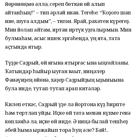
йөрөнөңмө әллә, сереп бөткән өй алып
ҡайтҡанһың!” – тип әрләй икән. Тегеһе: “Ҡоҙоғо шәп
ине, шуға алдым”, – тигән. Ярай, рәхәтен күрегеҙ.
Мин йоҡлап ҡайтам, иртән иртүк ҡуҙғалырмын. Мин
булмаһам, асҡыс ишек эргәһендә, уң яҡта, таҡта
аҫтында ятыр.
Түҙҙе Саҙрый, өй яғына яҡтырғас ҡына ыңғайланы.
Ҡатындар һыйыр ҡыуған ваҡыт, ниңәлер
Фәнәүиҙең өйөнә, хәҙер Саҙрыйҙың ҡыҙыныҡына
була инде, туҡтап-туҡтап ҡарап китәләр.
Килеп еткәс, Саҙрый үҙе лә йортона күҙ һирпте
һәм тертләп ҡуйҙы. Иҫке өй таҡта менән күпме генә
көпләнһә лә, иҫке өй инде. Ә ниңә былай тешһеҙ
әбей һымаҡ ыржайып тора һуң әле? Бәй!..