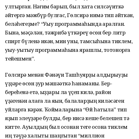
ултырған. Нәғим барып, был хаҡта силсәүиткә
әйтергә мәжбүр булғас, Гөлсирә нимә тип әйткән,
беләһегеҙме? “Уҡыу программаһында ҡаралған.
Бына, мәҫәлән, тәжрибә үткәреү өсөн бер литр
спирт бүленә икән, мин уны, тамсыһына тиклем,
уҡыу-уҡытыу программаһына ярашлы, тотонорға
тейешмен”.
Гөлсирә менән Фәнәүи Ташһуярҙы ҡалдырыуҙы
үҙҙәре өсөн ҙур мәшәҡәткә һанаманы. Бер-
береһенә етә, ҡыҙҙары ла үҫеп килә, район
үҙәгенән ҡалаға ла яҡын, балаларҙың киләсәген
уйларға кәрәк. Ҡоймаларына “Өй һатыла” тип
яҙып элеүҙәре булды, бер нисә кеше белешеп тә
китте. Ауылдың был осонан теге осона тиклем
иң тәүҙә халыҡты шаңғытҡан “миллион