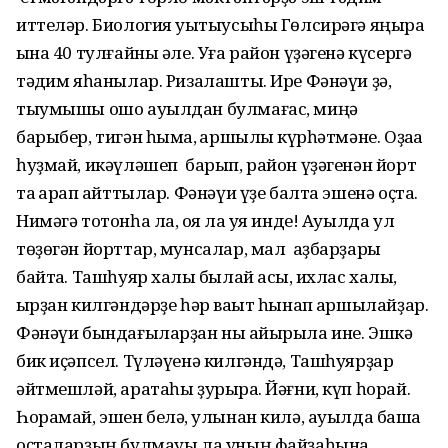
иттеләр. Биология уҡытыусыһы Гөлсирәгә яңыраҡ
ҡына 40 тулғайны әле. Уға район үҙәгенә күсергә
тәҡдим яһанылар. Ризалашты. Ире Фәнәүи ҙә,
тыумышы ошо ауылдан булмағас, миңә
барыбер, тигән һымаҡ, ҡаршылыҡ күрһәтмәне. Оҙаҡҡа
һуҙмай, икәүләшеп барып, район үҙәгенән йорт
та ҡарап ҡайттылар. Фәнәүи үҙе балта эшенә оҫта.
Нимәгә тотонһа ла, ҡоя ла ҡуя инде! Ауылда ул
төҙөгән йорттар, мунсалар, мал аҙбарҙары
байтаҡ. Ташһуяр халҡы былай асыҡ, ихлас халыҡ,
ҡырҙан килгәндәрҙе һәр ваҡыт һынап ҡаршылайҙар.
Фәнәүи бындағыларҙан ныҡ айырыла ине. Эшкә
бик иҫәпсел. Түләүенә килгәндә, Ташһуярҙар
әйтмешләй, аратаһы ҙурыраҡ. Йәғни, күп һорай.
Һорамай, эшен белә, ҡулынан килә, ауылда башҡа
оҫталарҙың булмауы ла уның файҙаһына.