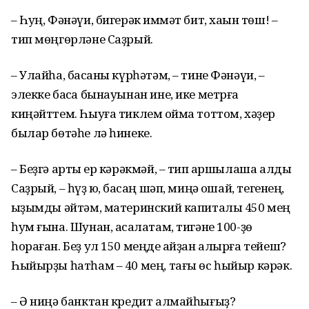
– Һуң, Фәнәүи, бигерәк ҡиммәт бит, хаҡын төш! –
тип мөңгөрләне Саҙрый.
– Улайһа, баҡсаны күрһәтәм, – тине Фәнәүи, –
элекке баҡса бынауынан ине, ике метрға
киңәйттем. Һыуға тиклем ҡойма тоттом, хәҙер
былар бөтәһе лә һинеке.
– Беҙгә артыҡ ер кәрәкмәй, – тип ҡаршылаша алды
Саҙрый, – һүҙ юҡ, баҡсаң шәп, миңә оҡшай, тегенең,
ҡыҙымды әйтәм, материнский капиталы 450 мең
һум ғына. Шунан, аҡсалатам, тигәне 100-ҙө
һораған. Беҙ ул 150 меңде ҡайҙан алырға тейеш?
Һыйырҙы һатһам – 40 мең, тағы өс һыйыр кәрәк.
– Ә ниңә банктан кредит алмайһығыҙ?