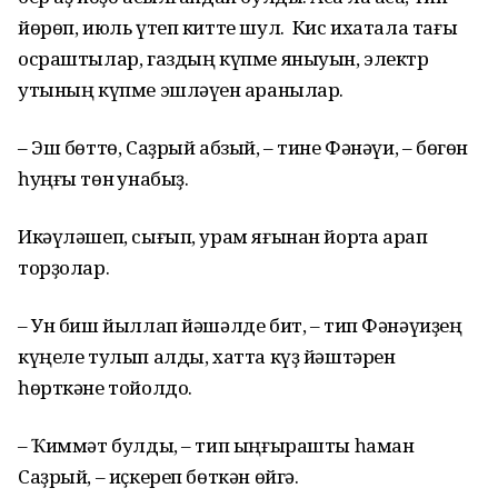
йөрөп, июль үтеп китте шул. Кис ихатала тағы
осраштылар, газдың күпме яныуын, электр
утының күпме эшләүен ҡаранылар.
– Эш бөттө, Саҙрый абзый, – тине Фәнәүи, – бөгөн
һуңғы төн ҡунабыҙ.
Икәүләшеп, сығып, урам яғынан йортҡа ҡарап
торҙолар.
– Ун биш йыллап йәшәлде бит, – тип Фәнәүиҙең
күңеле тулып алды, хатта күҙ йәштәрен
һөрткәне тойолдо.
– Ҡиммәт булды, – тип ыңғырашты һаман
Саҙрый, – иҫкереп бөткән өйгә.