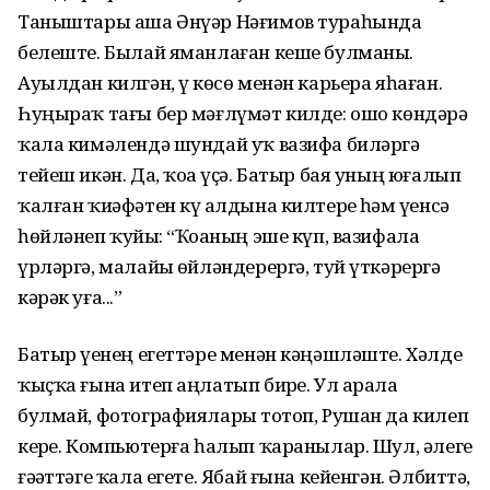
Таныштары аша Әнүәр Нәғимов тураһында
белеште. Былай яманлаған кеше булманы.
Ауылдан килгән, үҙ көсө менән карьера яһаған.
Һуңыраҡ тағы бер мәғлүмәт килде: ошо көндәрҙә
ҡала кимәлендә шундай уҡ вазифа биләргә
тейеш икән. Да, ҡоҙа үҫә. Батыр бая уның юғалып
ҡалған ҡиәфәтен күҙ алдына килтерҙе һәм үҙенсә
һөйләнеп ҡуйҙы: “Ҡоҙаның эше күп, вазифала
үрләргә, малайҙы өйләндерергә, туй үткәрергә
кәрәк уға...”
Батыр үҙенең егеттәре менән кәңәшләште. Хәлде
ҡыҫҡа ғына итеп аңлатып бирҙе. Ул арала
булмай, фотографияларҙы тотоп, Рушан да килеп
керҙе. Компьютерға һалып ҡаранылар. Шул, әлеге
ғәҙәттәге ҡала егете. Ябай ғына кейенгән. Әлбиттә,