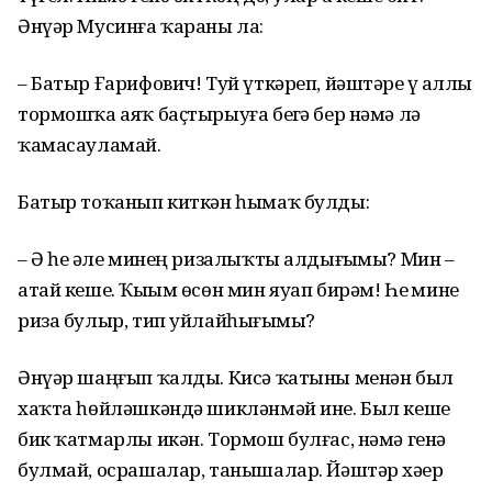
Әнүәр Мусинға ҡараны ла:
– Батыр Ғарифович! Туй үткәреп, йәштәрҙе үҙ аллы
тормошҡа аяҡ баҫтырыуға беҙгә бер нәмә лә
ҡамасауламай.
Батыр тоҡанып киткән һымаҡ булды:
– Ә һеҙ әле минең ризалыҡты алдығыҙмы? Мин –
атай кеше. Ҡыҙым өсөн мин яуап бирәм! Һеҙ мине
риза булыр, тип уйлайһығыҙмы?
Әнүәр шаңғып ҡалды. Кисә ҡатыны менән был
хаҡта һөйләшкәндә шикләнмәй ине. Был кеше
бик ҡатмарлы икән. Тормош булғас, нәмә генә
булмай, осрашалар, танышалар. Йәштәр хәҙер