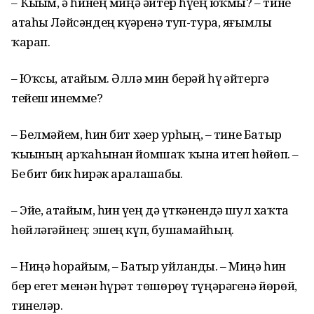
– Ҡыҙым, ә һинең миңә әйтер һүҙең юҡмы? – тине
атаһы Ләйсәндең күҙҙәренә туп-тура, яғымлы
ҡарап.
– Юҡсы, атайым. Әллә мин берәй һүҙ әйтергә
тейеш инемме?
– Белмәйем, һин бит хәҙер ҙурһың, – тине Батыр
ҡыҙының арҡаһынан йомшаҡ ҡына итеп һөйөп. –
Беҙ бит бик һирәк аралашабыҙ.
– Эйе, атайым, һин үҙең дә үткәнендә шул хаҡта
һөйләгәйнең: эшең күп, бушамайһың.
– Ниңә һорайым, – Батыр уйланды. – Миңә һин
бер егет менән һүрәт төшөрөү түңәрәгенә йөрөй,
тинеләр.