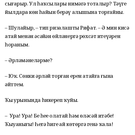
сығарыр. Ул һаҡсыларҙы нимәгә тоталыр? Тәүге
йылдарҙа көн һайын берәү алышына торғайны.
– Шулайҙыр, – тип ризалашты Рифат. – Ә мин кисә
атай менән әсәйҙән өйләнергә рөхсәт итеүҙәрен
һораным.
– Әрләмәнеләрме?
– Юҡ. Сөнки әрләй торған ерен атайға ғына
әйттем.
Ҡыҙ урынында һикереп ҡуйҙы.
– Ура! Ура! Беҙ һеҙҙе олатай һәм өләсәй итәбеҙ!
Ҡыуанығыҙ! Һеҙгә һигеҙ ай көтөргә генә ҡала!