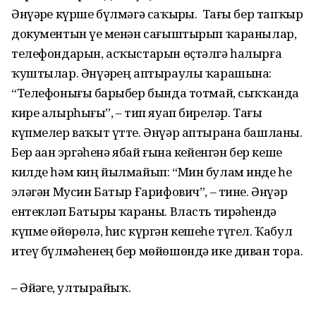
Әнүәрҙе күрше бүлмәгә саҡырҙы. Тағы бер тапҡыр
документын үҙе менән сағыштырып ҡаранылар,
телефондарын, асҡыстарын өҫтәлгә һалырға
ҡуштылар. Әнүәрҙең аптыраулы ҡарашына:
“Телефонығыҙ барыбер бында тотмай, сыҡҡанда
кире алырһығыҙ”, – тип яуап бирҙеләр. Тағы
күпмелер ваҡыт үтте. Әнүәр аптырана башланы.
Бер аҙҙан эргәһенә ябай ғына кейенгән бер кеше
килде һәм киң йылмайып: “Мин булам инде һеҙ
эҙләгән Мусин Батыр Ғарифович”, – тине. Әнүәр
ентекләп Батырҙы ҡараны. Власть тирәһендә
күпме өйөрөлә, һис күргән кешеһе түгел. Ҡабул
итеү бүлмәһенең бер мөйөшөндә ике диван тора.
– Әйҙәгеҙ, ултырайыҡ.