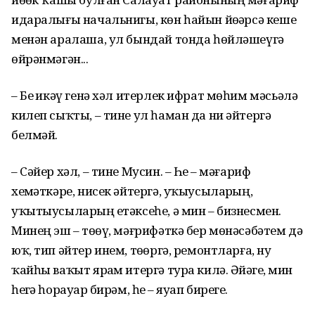
идаралығы начальнигы, көн һайын йөҙҙәрсә кеше
менән аралаша, ул бындай тонда һөйләшеүгә
өйрәнмәгән...
– Беҙ икәү генә хәл итерлек ифрат мөһим мәсьәлә
килеп сыҡты, – тине ул һаман да ни әйтергә
белмәй.
– Сәйер хәл, – тине Мусин. – Һеҙ – мәғариф
хеҙмәткәре, нисек әйтергә, уҡыусыларҙың,
уҡытыусыларҙың етәксеһе, ә мин – бизнесмен.
Минең эш – төҙөү, мәғрифәткә бер мөнәсәбәтем дә
юҡ, тип әйтер инем, төҙөргә, ремонтларға, ну
ҡайһы ваҡыт ярҙам итергә тура килә. Әйҙәгеҙ, мин
һеҙгә һорауҙар бирәм, һеҙ – яуап бирегеҙ.