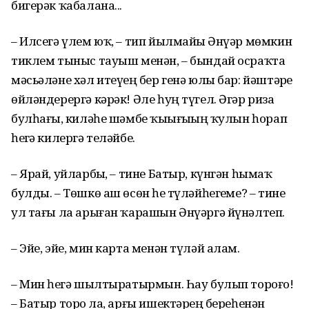
бигерәк ҡабалана...
– Илсегә үлем юҡ, – тип йылмайҙы Әнүәр мөмкин
тиклем тыныс тауыш менән, – бындай осраҡта
мәсьәләне хәл итеүҙең бер генә юлы бар: йәштәрҙе
өйләндерергә кәрәк! Әле һуң түгел. Әгәр риза
булһағыҙ, киләһе шәмбе ҡыҙығыҙҙың ҡулын һорап
һеҙгә килергә теләйбеҙ.
– Ярай, уйларбыҙ, – тине Батыр, күнгән һымаҡ
булды. – Төшкө аш өсөн һеҙ түләйһегеҙме? – тине
ул тағы ла арыған ҡарашын Әнүәргә йүнәлтеп.
– Эйе, эйе, мин карта менән түләй алам.
– Мин һеҙгә шылтыратырмын. Һау булып тороғоҙ!
– Батыр торҙо ла, арғы ишектәрҙең береһенән