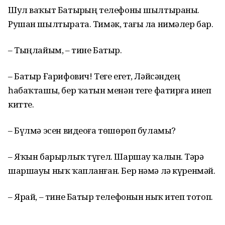
Шул ваҡыт Батырҙың телефоны шылтыраны.
Рушан шылтырата. Тимәк, тағы ла нимәлер бар.
– Тыңлайым, – тине Батыр.
– Батыр Ғарифович! Теге егет, Ләйсәндең
һабаҡташы, бер ҡатын менән теге фатирға инеп
китте.
– Бүлмә эсен видеоға төшөрөп буламы?
– Яҡын барырлыҡ түгел. Шаршау ҡалын. Тәҙрә
шаршауы ныҡ ҡапланған. Бер нәмә лә күренмәй.
– Ярай, – тине Батыр телефонын ныҡ итеп тотоп.