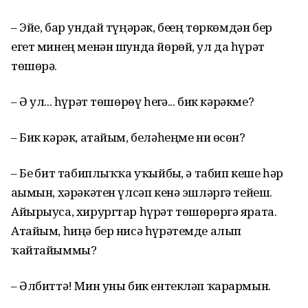
– Эйе, бар ундай түңәрәк, беҙҙең төркөмдән бер
егет минең менән шунда йөрөй, ул да һүрәт
төшөрә.
– Ә ул... һүрәт төшөрөү һеҙгә... бик кәрәкме?
– Бик кәрәк, атайым, беләһеңме ни өсөн?
– Беҙ бит табиплыҡҡа уҡыйбыҙ, ә табип кеше һәр
аҙымын, хәрәкәтен үлсәп кенә эшләргә тейеш.
Айырыуса, хирургтар һүрәт төшөрөргә ярата.
Атайым, һиңә бер нисә һүрәтемде алып
ҡайтайыммы?
– Әлбиттә! Мин уны бик ентекләп ҡарармын.