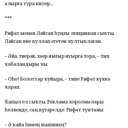
алырға тура килер...
***
Рифат менән Ләйсән һуңғы лекциянан сыҡты.
Ләйсән ике ҡуллап егетен ҡултыҡлаған.
– Әйҙә, тиҙерәк, хәҙер ямғыр яуырға тора, – тип
ҡабаландырҙы ҡыҙ.
– Оһо! Болоттар ҡуйыра, – тине Рифат күккә
ҡарап.
Ҡапыл ел сыҡты. Реклама ҡоролмалары
һелкенде, саң күтәрелде. Рифат туҡтаны:
– Ә ҡайҙа һинең машинаң?