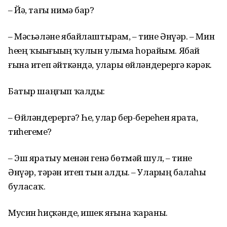
– Йә, тағы нимә бар?
– Мәсьәләне ябайлаштырам, – тине Әнүәр. – Мин
һеҙҙең ҡыҙығыҙҙың ҡулын улыма һорайым. Ябай
ғына итеп әйткәндә, уларҙы өйләндерергә кәрәк.
Батыр шаңғып ҡалды:
– Өйләндерергә? Һеҙ, улар бер-береһен ярата,
тиһегеҙме?
– Эш яратыу менән генә бөтмәй шул, – тине
Әнүәр, тәрән итеп тын алды. – Уларҙың балаһы
буласаҡ.
Мусин һиҫкәнде, ишек яғына ҡараны.