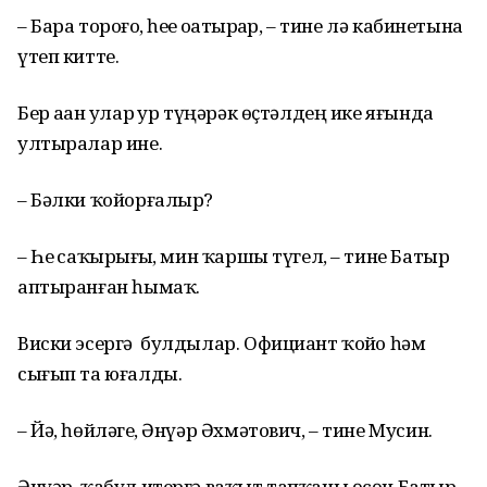
– Бара тороғоҙ, һеҙҙе оҙатырҙар, – тине лә кабинетына
үтеп китте.
Бер аҙҙан улар ҙур түңәрәк өҫтәлдең ике яғында
ултыралар ине.
– Бәлки ҡойорғалыр?
– Һеҙ саҡырҙығыҙ, мин ҡаршы түгел, – тине Батыр
аптыранған һымаҡ.
Виски эсергә булдылар. Официант ҡойҙо һәм
сығып та юғалды.
– Йә, һөйләгеҙ, Әнүәр Әхмәтович, – тине Мусин.
Әнүәр, ҡабул итергә ваҡыт тапҡаны өсөн Батыр