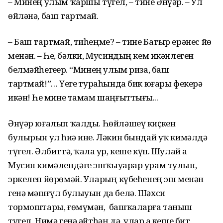
– Минең улым ҡаршы түгел, – тине Әнүәр. – Ул
өйләнә, баш тартмай.
– Баш тартмай, тиһеңме? – тине Батыр ерәнес йөҙ
менән. – Һеҙ, бәлки, Мусиндың кем икәнлеген
белмәйһегеҙҙер. “Минең улым риза, баш
тартмай!”… Үҙегеҙ тураһында бик юғары фекерҙә
икән! Һеҙ мине тамам шаңғыттығыҙ...
Әнүәр юғалып ҡалды. Һөйләшеү киҫкен
булырын ул һиҙә ине. Ләкин бындай уҡ кимәлдә
түгел. Әлбиттә, ҡала ҙур, кеше күп. Шулай ҙа
Мусин кимәлендәге эшҡыуарҙар урам тулып,
эркелеп йөрөмәй. Уларҙың күбеһенең эш менән
генә мәшғүл булыуын да белә. Шәхси
тормоштары, ғөмүмән, башҡаларға таныш
түгел. Нимә генә әйтһәң дә, улар ҙа кеше бит.