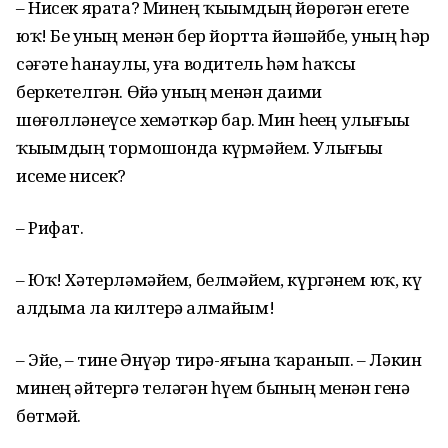
– Нисек ярата? Минең ҡыҙымдың йөрөгән егете
юҡ! Беҙ уның менән бер йортта йәшәйбеҙ, уның һәр
сәғәте һанаулы, уға водитель һәм һаҡсы
беркетелгән. Өйҙә уның менән даими
шөғөлләнеүсе хеҙмәткәр бар. Мин һеҙҙең улығыҙҙы
ҡыҙымдың тормошонда күрмәйем. Улығыҙҙы
исеме нисек?
– Рифат.
– Юҡ! Хәтерләмәйем, белмәйем, күргәнем юҡ, күҙ
алдыма ла килтерә алмайым!
– Эйе, – тине Әнүәр тирә-яғына ҡаранып. – Ләкин
минең әйтергә теләгән һүҙем бының менән генә
бөтмәй.