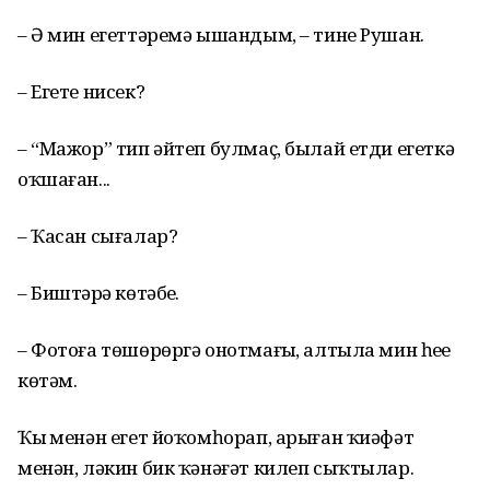
– Ә мин егеттәремә ышандым, – тине Рушан.
– Егете нисек?
– “Мажор” тип әйтеп булмаҫ, былай етди егеткә
оҡшаған...
– Ҡасан сығалар?
– Биштәрҙә көтәбеҙ.
– Фотоға төшөрөргә онотмағыҙ, алтыла мин һеҙҙе
көтәм.
Ҡыҙ менән егет йоҡомһорап, арыған ҡиәфәт
менән, ләкин бик ҡәнәғәт килеп сыҡтылар.