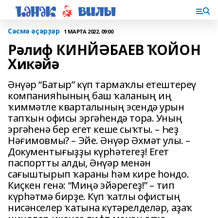
Сәсмә әҫәрҙәр
1 МАРТА 2022, 09:00
Рәлиф КИНЙӘБАЕВ ҠОЙОН
Хикәйә
Әнүәр “Батыр” күп тармаҡлы етештереү
компанияһының баш ҡаланың иң
ҡиммәтле кварталының эсендә урын
тапҡын офисы эргәһендә тора. Уның
эргәһенә бер егет кеше сыҡты. – Һеҙ
Нәғимовмы? – Эйе. Әнүәр Әхмәт улы. –
Документығыҙҙы күрһәтегеҙ! Егет
паспортты алды, Әнүәр менән
сағыштырып ҡараны һәм кире һондо.
Киҫкен генә: “Миңә эйәрегеҙ!” – тип
күрһәтмә бирҙе. Күп ҡатлы офистың
нисәнселер ҡатына күтәрелделәр, аҙаҡ