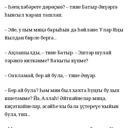
– Һеҙҙең хәбәрегеҙ дөрөҫмө? – тине Батыр Әнүәргә
һынсыл ҡараш ташлап.
– Эйе, улым миңә барыһын да һөйләне. Улар Яңы
йылдан бирле бергә...
– Аңлашылды, – тине Батыр. – Эштәр шулай
тәрәнгә киткәнме? Ваҡыты күпме?
– Оҙаҡламай, бер ай була, – тине Әнүәр.
– Бер ай була? Һәм мин был хаҡта һуңғы булып
ишетәмме? Йә, Аллаһ! Әйткәйнеләр миңә,
киҫәткәйнеләр, әсәйһеҙ ҡыҙ бала үҫтереүе ҡыйын
була, тип...