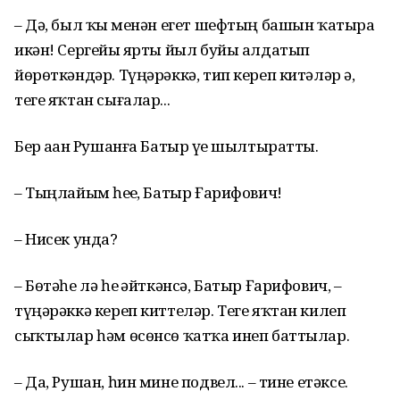
– Дә, был ҡыҙ менән егет шефтың башын ҡатыра
икән! Сергейҙы ярты йыл буйы алдатып
йөрөткәндәр. Түңәрәккә, тип кереп китәләр ҙә,
теге яҡтан сығалар...
Бер аҙҙан Рушанға Батыр үҙе шылтыратты.
– Тыңлайым һеҙҙе, Батыр Ғарифович!
– Нисек унда?
– Бөтәһе лә һеҙ әйткәнсә, Батыр Ғарифович, –
түңәрәккә кереп киттеләр. Теге яҡтан килеп
сыҡтылар һәм өсөнсө ҡатҡа инеп баттылар.
– Да, Рушан, һин мине подвел... – тине етәксе.