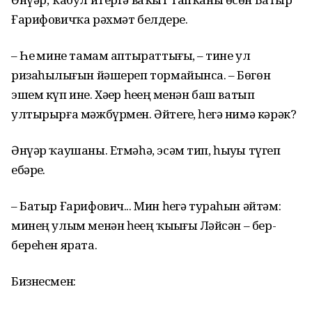
Ғарифовичҡа рәхмәт белдерҙе.
– Һеҙ мине тамам аптыраттығыҙ, – тине ул
ризаһыҙлығын йәшереп тормайынса. – Бөгөн
эшем күп ине. Хәҙер һеҙҙең менән баш ватып
ултырырға мәжбүрмен. Әйтегеҙ, һеҙгә нимә кәрәк?
Әнүәр ҡаушаны. Етмәһә, эсәм тип, һыуҙы түгеп
ебәрҙе.
– Батыр Ғарифович... Мин һеҙгә тураһын әйтәм:
минең улым менән һеҙҙең ҡыҙығыҙ Ләйсән – бер-
береһен ярата.
Бизнесмен: