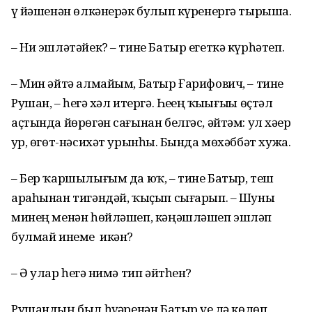
үҙ йәшенән өлкәнерәк булып күренергә тырыша.
– Ни эшләтәйек? – тине Батыр егеткә күрһәтеп.
– Мин әйтә алмайым, Батыр Ғарифович, – тине
Рушан, – һеҙгә хәл итергә. Һеҙҙең ҡыҙығыҙҙы өҫтәл
аҫтында йөрөгән сағынан белгәс, әйтәм: ул хәҙер
ҙур, өгөт-нәсихәт урынһыҙ. Бында мөхәббәт хужа.
– Бер ҡаршылығым да юҡ, – тине Батыр, теш
араһынан тигәндәй, ҡыҫып сығарып. – Шуны
минең менән һөйләшеп, кәңәшләшеп эшләп
булмай инеме икән?
– Ә улар һеҙгә нимә тип әйтһен?
Рушандың был һүҙҙәренән Батыр үҙе лә көлөп