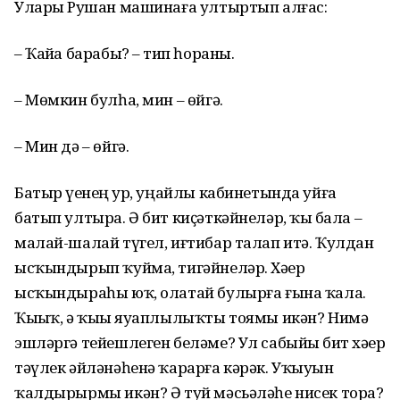
Уларҙы Рушан машинаға ултыртып алғас:
– Ҡайҙа барабыҙ? – тип һораны.
– Мөмкин булһа, мин – өйгә.
– Мин дә – өйгә.
Батыр үҙенең ҙур, уңайлы кабинетында уйға
батып ултыра. Ә бит киҫәткәйнеләр, ҡыҙ бала –
малай-шалай түгел, иғтибар талап итә. Ҡулдан
ысҡындырып ҡуйма, тигәйнеләр. Хәҙер
ысҡындыраһы юҡ, олатай булырға ғына ҡала.
Ҡыҙыҡ, ә ҡыҙы яуаплылыҡты тоямы икән? Нимә
эшләргә тейешлеген беләме? Ул сабыйҙы бит хәҙер
тәүлек әйләнәһенә ҡарарға кәрәк. Уҡыуын
ҡалдырырмы икән? Ә туй мәсьәләһе нисек тора?