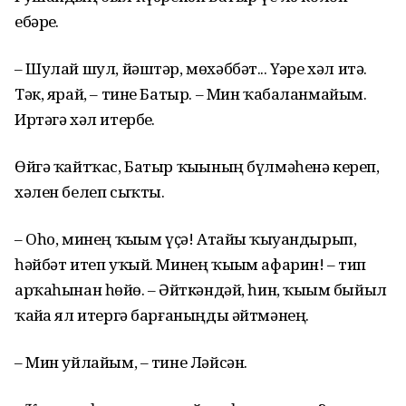
ебәрҙе.
– Шулай шул, йәштәр, мөхәббәт... Үҙҙәре хәл итә.
Тәк, ярай, – тине Батыр. – Мин ҡабаланмайым.
Иртәгә хәл итербеҙ.
Өйгә ҡайтҡас, Батыр ҡыҙының бүлмәһенә кереп,
хәлен белеп сыҡты.
– Оһо, минең ҡыҙым үҫә! Атайҙы ҡыуандырып,
һәйбәт итеп уҡый. Минең ҡыҙым афарин! – тип
арҡаһынан һөйҙө. – Әйткәндәй, һин, ҡыҙым быйыл
ҡайҙа ял итергә барғаныңды әйтмәнең.
– Мин уйлайым, – тине Ләйсән.