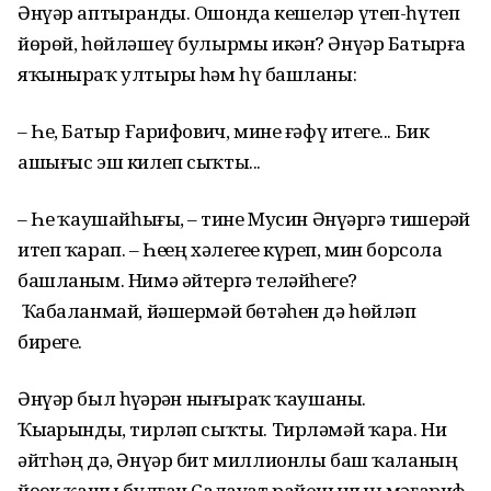
Әнүәр аптыранды. Ошонда кешеләр үтеп-һүтеп
йөрөй, һөйләшеү булырмы икән? Әнүәр Батырға
яҡыныраҡ ултырҙы һәм һүҙ башланы:
– Һеҙ, Батыр Ғарифович, мине ғәфү итегеҙ... Бик
ашығыс эш килеп сыҡты...
– Һеҙ ҡаушайһығыҙ, – тине Мусин Әнүәргә тишерҙәй
итеп ҡарап. – Һеҙҙең хәлегеҙҙе күреп, мин борсола
башланым. Нимә әйтергә теләйһегеҙ?
Ҡабаланмай, йәшермәй бөтәһен дә һөйләп
бирегеҙ.
Әнүәр был һүҙҙәрҙән нығыраҡ ҡаушаны.
Ҡыҙарынды, тирләп сыҡты. Тирләмәй ҡара. Ни
әйтһәң дә, Әнүәр бит миллионлы баш ҡаланың
йөҙөк ҡашы булған Салауат районының мәғариф