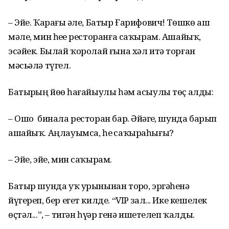
– Эйе. Ҡарағыҙ әле, Батыр Ғарифович! Төшкө аш
мәле, мин һеҙҙе ресторанға саҡырам. Ашайыҡ,
эсәйек. Былай ҡоролай ғына хәл итә торған
мәсьәлә түгел.
Батырҙың йөҙө һағайыулы һәм асыулы төҫ алды:
– Ошо бинала ресторан бар. Әйҙәгеҙ, шунда барып
ашайыҡ. Аңлауымса, һеҙ саҡыраһығыҙ?
– Эйе, эйе, мин саҡырам.
Батыр шунда уҡ урынынан торҙо, эргәһенә
йүгереп, бер егет килде. “VIP зал... Ике кешелек
өҫтәл...”, – тигән һүҙҙәр генә ишетелеп ҡалды.