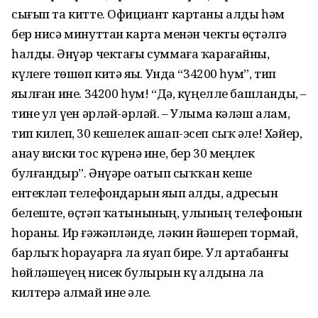
сығып та китте. Официант картаны алды һәм
бер нисә минуттан карта менән чекты өҫтәлгә
һалды. Әнүәр чектағы суммаға ҡарағайны,
күҙлеге төшөп китә яҙҙы. Унда “34200 һум”, тип
яҙылған ине. 34200 һум! “Дә, күңелле башланды, –
тине ул үҙен әрләй-әрләй. – Улыма кәләш алам,
тип килеп, 30 кешелек ашап-эсеп сыҡ әле! Хәйер,
анау виски тос күренә ине, бер 30 меңлек
булғандыр”. Әнүәрҙе оҙатып сыҡҡан кеше
ентекләп телефондарын яҙып алды, адресын
белеште, өҫтәп ҡатынының, улының телефонын
һораны. Ир ғәжәпләнде, ләкин йәшереп тормай,
барлыҡ һорауҙарға ла яуап бирҙе. Ул артабанғы
һөйләшеүҙең нисек булырын күҙ алдына ла
килтерә алмай ине әле.