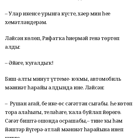
– Улар икенсе урынға күсте, хәҙер мин һеҙҙе
хеҙмәтләндерәм.
Ләйсән көлөп, Рифатҡа һиҙҙермәй генә төртөп
алды:
– Әйҙәгеҙ, ҡуҙғалдыҡ!
Биш-алты минут үттеме- юҡмы, автомобиль
мәҙәниәт һарайы алдында ине. Ләйсән:
– Рушан ағай, беҙ ике-өс сәғәттән сығабыҙ. Һеҙ көтөп
тора алаһығыҙ, теләһәгеҙ, ҡала буйлап йөрөгөҙ.
Сәғәт биштә ошонда осрашабыҙ,– тине ҡыҙ һәм
йәштәр йүгерә-атлай мәҙәниәт һарайына инеп
китте.