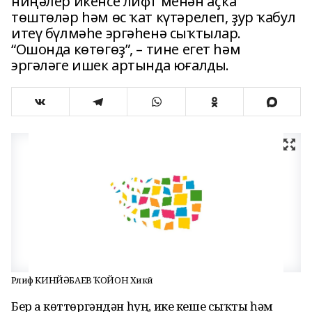
ниңәлер икенсе лифт менән аҫҡа
төштөләр һәм өс ҡат күтәрелеп, ҙур ҡабул
итеү бүлмәһе эргәһенә сыҡтылар.
“Ошонда көтөгөҙ”, – тине егет һәм
эргәләге ишек артында юғалды.
Рәлиф КИНЙӘБАЕВ ҠОЙОН Хикәйә
Бер аҙ көттөргәндән һуң, ике кеше сыҡты һәм