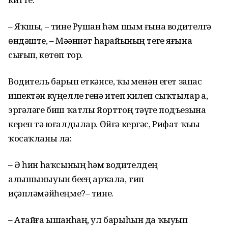
– Яҡшы, – тине Рушан һәм шым ғына водителгә
өндәште, – Мәҙәниәт һарайының теге яғына
сығып, көтөп тор.
Водитель барып еткәнсе, ҡыҙ менән егет запас
ишектән күңелле генә итеп килеп сыҡтылар ҙа,
эргәләге биш ҡатлы йорттоң тәүге подъезына
кереп тә юғалдылар. Өйгә кергәс, Рифат ҡыҙҙы
ҡосаҡланы ла:
– Ә һин һаҡсының һәм водителдең
алышыныуын беҙҙең арҡала, тип
иҫәпләмәйһеңме?– тине.
– Атайға ышанһаң, ул барыһын да ҡыуып