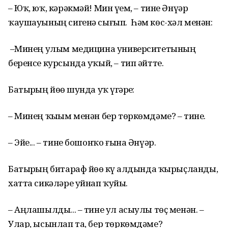
– Юҡ, юҡ, кәрәкмәй! Мин үҙем, – тине Әнүәр
ҡаушауының сигенә сығып. Һәм көс-хәл менән:
–Минең улым медицина университетының
беренсе курсында уҡый, – тип әйтте.
Батырҙың йөҙө шунда уҡ үҙгәрҙе:
– Минең ҡыҙым менән бер төркөмдәме? – тине.
– Эйе... – тине бошонҡо ғына Әнүәр.
Батырҙың битараф йөҙө күҙ алдында ҡырыҫланды,
хатта сикәләре уйнап ҡуйҙы.
– Аңлашылды... – тине ул асыулы төҫ менән. –
Улар, ысынлап та, бер төркөмдәме?