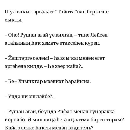
Шул ваҡыт эргәләге “Тойота”нан бер кеше
сыҡты.
– Оһо! Рушан ағай үҙе килгән, – тине Ләйсән
атаһының һаҡ хеҙмәте етәксеһен күреп.
– Йәштәргә сәләм! – һаҡсы ҡыҙ менән егет
эргәһенә килде. – Һеҙ хәҙер ҡайҙа?..
– Беҙ – Химиктар мәҙәниәт һарайына.
– Унда ни эшләйбеҙ?..
– Рушан ағай, беҙ унда Рифат менән түңәрәккә
йөрөйбөҙ. Ә мин ниңә һеҙгә аңлатма биреп торам?
Ҡайҙа элекке һаҡсы менән водитель?