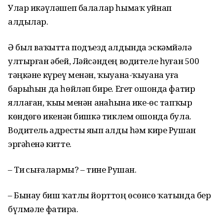
Улар икәүләшеп балалар һымаҡ уйнап
алдылар.
Ә был ваҡытта подъезд алдында эскәмйәлә
ултырған әбей, Ләйсәндең водителе һуҙған 500
тәңкәне күреү менән, ҡыуана-ҡыуана уға
барыһын да һөйләп бирҙе. Егет ошонда фатир
яллаған, ҡыҙы менән аҙнаһына ике-өс тапҡыр
көндөҙгө икенән бишкә тиклем ошонда була.
Водитель адресты яҙып алды һәм кире Рушан
эргәһенә китте.
– Тиҙ сығалармы? – тине Рушан.
– Бынау биш ҡатлы йорттоң өсөнсө ҡатында бер
бүлмәле фатирҙа.