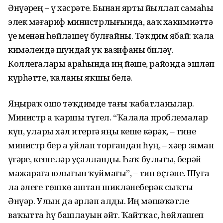
Әнүәрҙең – үҙ хәсрәте. Бынан ярты йыллап самаһы
элек мәғариф министрлығында, аҙаҡ хакимиәттә
үҙе менән һөйләшеү булғайны. Тәҡдим ябай: ҡала
кимәлендә шундай уҡ вазифаны биләү.
Коллегалары араһында иң йәше, районда эшләп
күрһәтте, ҡаланы яҡшы белә.
Яңыраҡ ошо тәҡдимде тағы ҡабатланылар.
Министр ҙа ҡаршы түгел. “Ҡалала проблемалар
күп, уларҙы хәл итергә яңы кеше кәрәк, – тине
министр бер аҙ уйлап торғандан һуң, – хәҙер заман
үҙгәрҙе, кешеләр уҫалланды. Һаҡ булығыҙ, берәй
мажараға юлығып ҡуймағыҙ”, – тип өҫтәне. Шуға
ла әлеге төшкө аштан шикләнеберәк сыҡты
Әнүәр. Улын да әрләп алды. Иң мәшәҡәтле
ваҡытта һүҙ башлауын әйт. Ҡайтҡас, һөйләшеп