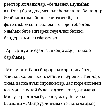
реелтор ялланылар. –белмәнек. Шуныһы:
атайҙың бөтә документын һорап алған булғандар.
Әсәй ҡаңғырып йөрөп, хатта атайҙың
фотоальбомына тиклем тоттороп ебәргән.
Уныһын бөтә эштәрен теүәлләп бөткәс,
бандероль итеп ебәрҙеләр.
- Арағыҙ шулай өҙөлгән икән, ә хәҙер нимәгә
бараһығыҙ.
- Мин уларға бары йөҙҙәренә ҡарап, әсәйҙең
ҡайтып хәлен белеп, күңелен күреп китһендәр,
тием. Хатҡа яуап бирмәнеләр. Хат кире әйләнеп
килмәне, шулай булғас, адрестары үҙгәрмәгән.
Мин уларға донъя бүлешеү дәғеүәһе менән
бармайым. Миңә үҙ донъям етә. Балаларҙың