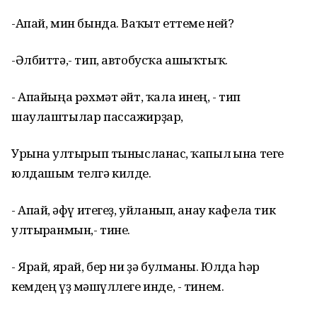
-Апай, мин бында. Ваҡыт еттеме ней?
-Әлбиттә,- тип, автобусҡа ашыҡтыҡ.
- Апайыңа рәхмәт әйт, ҡала инең, - тип
шаулаштылар пассажирҙар,
Урынға ултырып тынысланғас, ҡапыл ғына теге
юлдашым телгә килде.
- Апай, ғәфү итегеҙ, уйланып, анау кафела тик
ултырғанмын,- тине.
- Ярай, ярай, бер ни ҙә булманы. Юлда һәр
кемдең үҙ мәшғүллеге инде, - тинем.