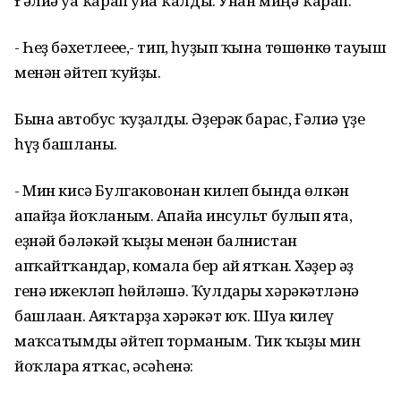
Ғәлиә уға ҡарап уйға ҡалды. Унан миңә ҡарап:
- Һеҙ бәхетлеее,- тип, һуҙып ҡына төшөнкө тауыш
менән әйтеп ҡуйҙы.
Бына автобус ҡуҙғалды. Әҙерәк барғас, Ғәлиә үҙе
һүҙ башланы.
- Мин кисә Булгаковонан килеп бында өлкән
апайҙа йоҡланым. Апайға инсульт булып ята,
еҙнәй бәләкәй ҡыҙы менән балнистан
апҡайтҡандар, комала бер ай ятҡан. Хәҙер әҙ
генә ижекләп һөйләшә. Ҡулдары хәрәкәтләнә
башлаған. Аяҡтарҙа хәрәкәт юҡ. Шуға килеү
маҡсатымды әйтеп торманым. Тик ҡыҙы мин
йоҡларға ятҡас, әсәһенә: