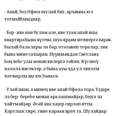
- Апай, һеҙ Өфөгә шулай бит, аръяғына юл
тотмайһығыҙҙыр.
- Бер- ике көн булам әле, ике туған апай яңы
квартираһына күсенә, шуға ярҙам итешергә кәрәк.
Былай балалары ла бар, өтәләнеп торалар, тик
бына мине саҡырған. Нуримандан Светлана
һеңлеһе улы менән килергә тейеш. Күсенеү
ҡалала нисектер, ә бына ауылда ул тиклем
ҡатмарлы яғы юҡ һымаҡ.
- Улай икән, ә минең ике апай Өфөлә тора. Үҙҙәре
лә бер- береһе менән аралашмайҙар, беҙгә лә
ҡайтмайҙар. Әсәй ана хәҙер сирләп ятты.
Ҡартлыҡ сире, тине ҡараған врач та. Шулайҙыр