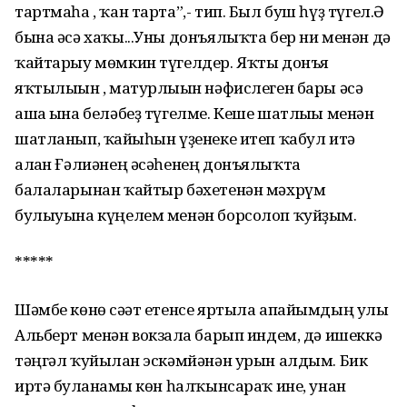
тартмаһа , ҡан тарта”,- тип. Был буш һүҙ түгел.Ә
бына әсә хаҡы...Уны донъялыҡта бер ни менән дә
ҡайтарыу мөмкин түгелдер. Яҡты донъя
яҡтылығын , матурлығын нәфислеген бары әсә
аша ғына беләбеҙ түгелме. Кеше шатлығы менән
шатланып, ҡайғыһын үҙенеке итеп ҡабул итә
алған Ғәлиәнең әсәһенең донъялыҡта
балаларынан ҡайтыр бәхетенән мәхрүм
булыуына күңелем менән борсолоп ҡуйҙым.
*****
Шәмбе көнө сәғәт етенсе яртыла апайымдың улы
Альберт менән вокзалға барып индем, дә ишеккә
тәңгәл ҡуйылған эскәмйәнән урын алдым. Бик
иртә булғанғамы көн һалҡынсараҡ ине, унан