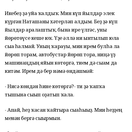
Икебеҙ ҙә уйға ҡалдыҡ. Мин күп йылдар элек
күргән Наташаны хәтерләп алдым. Беҙ ҙә күп
йылдар аралаштыҡ, бына ире үлгәс, уны
йөрөтөүсе кеше юҡ. Үҙе әллә ни ынтылып юлға
сыға һалмай. Уның ҡарауы, мин ирем булһа ла
йөрөп торам, автобустар йөрөп тора, ниңә үҙ
машинаңдың яйын көтөргә, тием дә сығам да
китәм. Ирем дә бер нәмә өндәшмәй:
- Нисә көндән һине көтөргә?- ти ҙә ҡапҡа
тышына сығып оҙатып ҡала.
- Апай, һеҙ ҡасан ҡайтырға сығаһығыҙ. Мин һеҙҙең
менән бергә сығырмын.