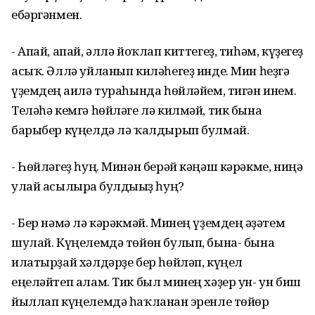
ебәргәнмен.
- Апай, апай, әллә йоҡлап киттегеҙ, тиһәм, күҙегеҙ
асыҡ. Әллә уйланып киләһегеҙ инде. Мин һеҙгә
үҙемдең ғаилә тураһында һөйләйем, тигән инем.
Теләһә кемгә һөйләге лә килмәй, тик бына
барыбер күңелдә лә ҡалдырып булмай.
- Һөйләгеҙ һуң. Минән берәй кәңәш кәрәкме, ниңә
улай асылырға булдығыҙ һуң?
- Бер нәмә лә кәрәкмәй. Минең үҙемдең ғәҙәтем
шулай. Күңелемдә төйөн булып, бына- бына
илатырҙай хәлдәрҙе бер һөйләп, күңел
еңеләйтеп алам. Тик был минең хәҙер ун- ун биш
йыллап күңелемдә һаҡланған эренле төйөр