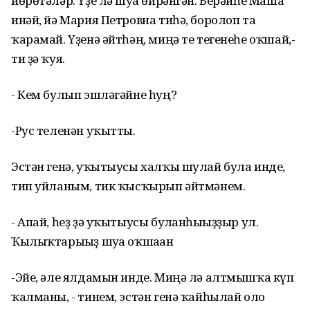
йөрөтәләр. Үҙе лә шуға өйрәнгән. Берәйһе Маша
инәй, йә Мария Петровна тиһә, боролоп та
ҡарамай. Үҙенә әйтһәң, миңә те тегенеһе оҡшай,-
ти ҙә ҡуя.
- Кем булып эшләгәйне һуң?
-Рус теленән уҡытты.
Эстән генә, уҡытыусы халҡы шулай була инде,
тип уйланым, тик ҡысҡырып әйтмәнем.
- Апай, һеҙ ҙә уҡытыусы булғанһығыҙҙыр ул.
Ҡылыҡтарығыҙ шуға оҡшаған
-Эйе, әле ялдамын инде. Миңә лә алтмышҡа күп
ҡалманы, - тинем, эстән генә ҡайһылай оло