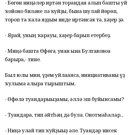
- Бөгөн ниңәлер иртән торғандан алып башты уй
ҡойоно биләне лә ҡуйҙы, бына шулай йөрөп,
тороп та ҡала яҙҙым инде иртәнсәк тә, хәҙер ҙә.
- Ярай, уның ҡарауы, хәҙер барып етербеҙ.
- Миңә башта Өфөгә, унан ғына Булгаковоға
барырға,- тине.
Был юлы мин, үҙем уйлағанса, инициативаны үҙ
ҡулыма алырға тырыштым.
- Өфөлә туғандарығыҙғамы, әллә эш буйынсамы?
- Туғандарға, тип әйтһәң дә була. Онотмаһалар...
- Ниңә улай тип ҡуйҙығыҙ әле. Туғандар нисек