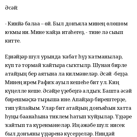
Әсәй:
- Кинйә балаға – өй. Был донъяла минең өлөшөм
юҡмы ни. Мине ҡайҙа итәһегеҙ, - тине лә сығып
китте.
Еҙнәйҙәр шул урында ҡабат һүҙ ҡатманылар,
күп тә тормай ҡайтырға сыҡтылр. Шунан бирле
атайҙың бер аятына ла килмәнеләр. Әсәй -беҙҙә.
Минең ирем Рафиҡ ауыл кешеһе бит ул. Киң
күңелле кеше. Әсәйҙе үҙебеҙгә алдыҡ. Башта әсәй
бирешмәҫкә тырыша ине. Апайҙар бирештерҙе,
тип уйлайым. Улар бит атайҙың донъяһын хатта
һуңғы бағанаһына тиклем һатып ҡуйҙылар. Үҙҙәре
ҡайтып та күренмәнеләр. Иң ғәжәбе шул: нисек
был донъяны үҙҙәренә күсерҙеләр. Ниндәй