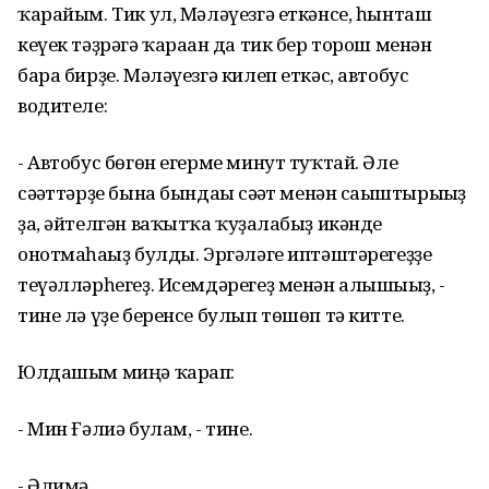
ҡарайым. Тик ул, Мәләүезгә еткәнсе, һынташ
кеүек тәҙрәгә ҡараған да тик бер торош менән
бара бирҙе. Мәләүезгә килеп еткәс, автобус
водителе:
- Автобус бөгөн егерме минут туҡтай. Әле
сәғәттәрҙе бына бындағы сәғәт менән сағыштырығыҙ
ҙа, әйтелгән ваҡытҡа ҡуҙғалабыҙ икәнде
онотмаһағыҙ булды. Эргәләге иптәштәрегеҙҙе
теүәлләрһегеҙ. Исемдәрегеҙ менән алышығыҙ, -
тине лә үҙе беренсе булып төшөп тә китте.
Юлдашым миңә ҡарап:
- Мин Ғәлиә булам, - тине.
- Әлимә.