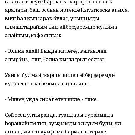
вокзалға инеүсе һәр пассажир артынан аяҡ
аралары, баш осонан иртәнге һыуыҡ эскә атыла.
Мин һалҡынсараҡ булғас, урынымды
алмаштырайым тип, әйберҙәремде ҡулыма
алғайным, кафе яғынан:
- Әлимә апай! Бында килегеҙ, ҡапҡылап
алырбыҙ,- тип, Ғәлиә ҡысҡырып ебәрҙе.
Уғансы булмай, ҡаршы килеп әйберҙәремде
күтәрешеп, кафе яғына ыңғайланы.
- Минең унда сират етеп килә, - тине.
Сәй эсеп ултырғанда, туғандары тураһында
һорашайым тип, ауыҙымды асыуым буды, ул
аңлап, минең ауыҙыма бармағын терәне.