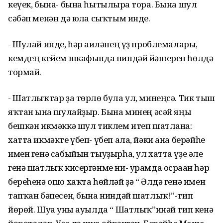
кеүек, бына- бына һытылырға тора. Бына шул
сәбәп менән дә юлға сыҡтым инде.
- Шулай инде, һәр ғаиләнең үҙ проблемалары,
кемдең кейем шкафында ниндәй йәшерен һөлдә
тормай.
- Шатлыҡтар ҙа төрлө була ул, минеңсә. Тик тыш
яҡтан ғына шулайҙыр. Бына минең әсәй яңы
бешкән икмәккә шул тиклем итеп шатлана:
хатта икмәкте үбеп- үбеп ала, йәки ана берәйһе
имен генә сабыйын тыуҙырһа, ул хатта үҙе әле
генә шатлыҡ кисергәнме ни- урамда осраған һәр
береһенә ошо хаҡта һөйләй ҙә “ Әлдә генә имен
тапҡан бәпесен, бына ниндәй шатлыҡ!”-тип
йөрөй. Шуға уны ауылда “ Шатлыҡ”инәй тип кенә