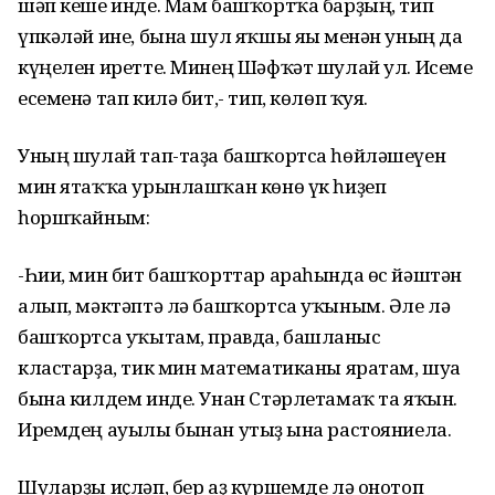
шәп кеше инде. Мам башҡортҡа барҙың, тип
үпкәләй ине, бына шул яҡшы яғы менән уның да
күңелен иретте. Минең Шәфҡәт шулай ул. Исеме
есеменә тап килә бит,- тип, көлөп ҡуя.
Уның шулай тап-таҙа башҡортса һөйләшеүен
мин ятаҡҡа урынлашҡан көнө үк һиҙеп
һоршҡайным:
-Һии, мин бит башҡорттар араһында өс йәштән
алып, мәктәптә лә башҡортса уҡыным. Әле лә
башҡортса уҡытам, правда, башланғыс
кластарҙа, тик мин математиканы яратам, шуға
бына килдем инде. Унан Стәрлетамаҡ та яҡын.
Иремдең ауылы бынан утыҙ ғына растояниела.
Шуларҙы иҫләп, бер аҙ күршемде лә онотоп