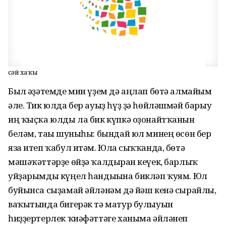
Әсәй хаҡы
Был ғәҙәтемде мин үҙем дә аңлап бөтә алмайым
әле. Тик юлда бер ауыҙ һүҙ ҙә һөйләшмәй барыу
иң ҡыҫҡа юлды ла бик күпкә оҙонайтҡанын
беләм, тағы шуныһы: бындай юл минең өсөн бер
яза итеп ҡабул итәм. Юлға сыҡҡанда, бөтә
мәшәҡәттәрҙе өйҙә ҡалдырған кеүек, барлыҡ
уйҙарымды күңел һандығына бикләп ҡуям. Юл
буйынса сыҙамай әйләнәм дә йәш кенә сырайлы,
ваҡытында бигерәк тә матур булыуын
һиҙҙертерлек ҡиәфәттәге ханыма әйләнеп