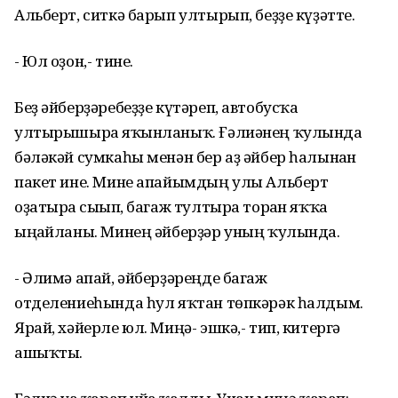
Альберт, ситкә барып ултырып, беҙҙе күҙәтте.
- Юл оҙон,- тине.
Беҙ әйберҙәребеҙҙе күтәреп, автобусҡа
ултырышырға яҡынланыҡ. Ғәлиәнең ҡулында
бәләкәй сумкаһы менән бер аҙ әйбер һалынған
пакет ине. Мине апайымдың улы Альберт
оҙатырға сығып, багаж тултыра торған яҡҡа
ыңғайланы. Минең әйберҙәр уның ҡулында.
- Әлимә апай, әйберҙәреңде багаж
отделениеһында һул яҡтан төпкәрәк һалдым.
Ярай, хәйерле юл. Миңә- эшкә,- тип, китергә
ашыҡты.