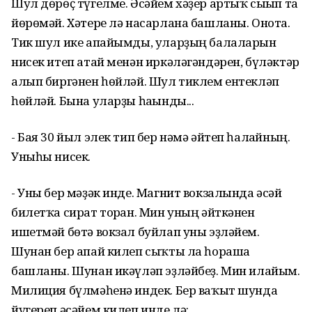
Шул дөрөҫ түгелме. Әсәйем хәҙер артыҡ сығып та
йөрөмәй. Хәтере лә насарлана башланы. Онота.
Тик шул ике апайымды, уларҙың балаларын
нисек итеп атай менән иркәләгәндәрен, бүләктәр
алып биргәнен һөйләй. Шул тиклем ентекләп
һөйләй. Бына уларҙы һағынды...
- Бая 30 йыл элек тип бер нәмә әйтеп һалғайның.
Уныһы нисек.
- Уны бер мәҙәк инде. Магнит вокзалында әсәй
билетҡа сират торған. Мин уның әйткәнен
ишетмәй бөтә вокзал буйлап уны эҙләйем.
Шунан бер апай килеп сыҡты ла һораша
башланы. Шунан икәүләп эҙләйбеҙ. Мин илайым.
Милиция бүлмәһенә индек. Бер ваҡыт шунда
йүгереп әсәйем килеп инде лә: