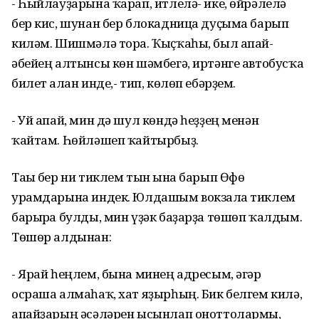
- Һыйлауҙарына ҡарап, итлелә- ике, өйрәлелә
бер кис, шунан бер блокадница дуҫыма барып
киләм. Шишмәлә тора. Ҡыҫҡаһы, был апай-
әбейең алтынсы көн шәмбегә, иртәнге автобусҡа
билет алған инде,- тип, көлөп ебәрҙем.
- Уй апай, мин дә шул көндә һеҙҙең менән
ҡайтам. Һөйләшеп ҡайтырбыҙ.
Тағы бер ни тиклем тын ғына барып Өфө
урамдарына индек. Юлдашым вокзалға тиклем
барырға булды, мин үҙәк баҙарҙа төшөп ҡалдым.
Төшөр алдынан:
- Ярай һеңлем, бына минең адресым, әгәр
осраша алмаһаҡ, хат яҙырһың. Бик белгем килә,
апайҙарың әсәләрен ысынлап оноттолармы,