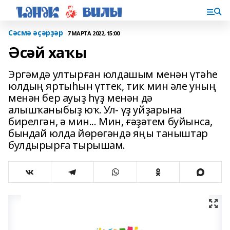
Сәсмә әҫәрҙәр
7 МАРТА 2022, 15:00
Әсәй хаҡы
Эргәмдә ултырған юлдашым менән үтәһе
юлдың яртыһын үттек, тик мин әле уның
менән бер ауыҙ һүҙ менән дә
алышҡаныбыҙ юҡ. Ул- үҙ уйҙарына
бирелгән, ә мин... Мин, ғәҙәтем буйынса,
бындай юлда йөрөгәндә яңы таныштар
булдырырға тырышам.