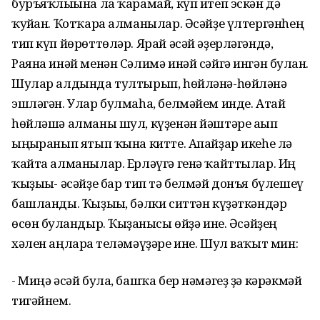
буръяҡлығына ла ҡарамай, күп итеп эскән дә
ҡуйған. Ҡотҡара алманылар. Әсәйҙе үлтергәнһең
тип күп йөрөттөләр. Ярай әсәй әҙерләгәндә,
Раяна инәй менән Сәлимә инәй сәйгә ингән булған.
Шулар алдында тултырып, һөйләнә-һөйләнә
эшләгән. Улар булмаһа, белмәйем инде. Атай
һөйләшә алманы шул, күҙенән йәштәре ағып
ыңғыранып ятып ҡына китте. Апайҙар икеһе лә
ҡайта алманылар. Ерләүгә генә ҡайттылар. Иң
ҡыҙығы- әсәйҙе бар тип тә белмәй донъя бүлешеү
башланды. Ҡыҙығы, бәлки ситтән күҙәткәндәр
өсөн булғандыр. Ҡыҙғанысы өйҙә ине. Әсәйҙең
хәлен аңларға теләмәүҙәре ине. Шул ваҡыт мин:
- Миңә әсәй була, башҡа бер нәмәгеҙ ҙә кәрәкмәй
тигәйнем.