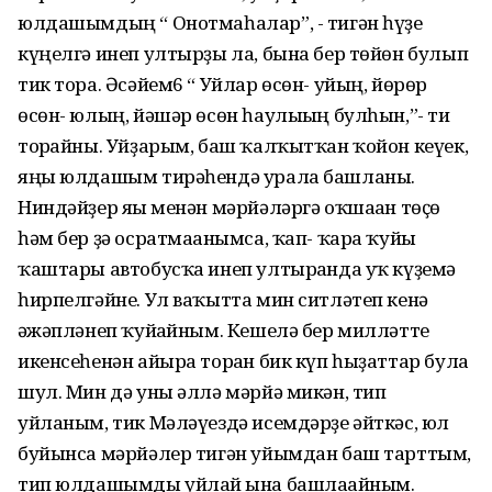
юлдашымдың “ Онотмаһалар”, - тигән һүҙе
күңелгә инеп ултырҙы ла, бына бер төйөн булып
тик тора. Әсәйем6 “ Уйлар өсөн- уйың, йөрөр
өсөн- юлың, йәшәр өсөн һаулығың булһын,”- ти
торғайны. Уйҙарым, баш ҡалҡытҡан ҡойон кеүек,
яңы юлдашым тирәһендә урала башланы.
Ниндәйҙер яғы менән мәрйәләргә оҡшаған төҫө
һәм бер ҙә осратмағанымса, ҡап- ҡара ҡуйы
ҡаштары автобусҡа инеп ултырғанда уҡ күҙемә
һирпелгәйне. Ул ваҡытта мин ситләтеп кенә
ғәжәпләнеп ҡуйғайным. Кешелә бер милләтте
икенсеһенән айыра торған бик күп һыҙаттар була
шул. Мин дә уны әллә мәрйә микән, тип
уйланым, тик Мәләүездә исемдәрҙе әйткәс, юл
буйынса мәрйәлер тигән уйымдан баш тарттым,
тип юлдашымды уйлай ғына башлағайным.