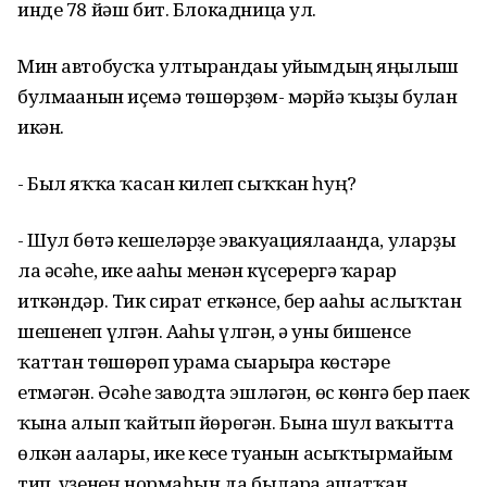
инде 78 йәш бит. Блокадница ул.
Мин автобусҡа ултырғандағы уйымдың яңылыш
булмағанын иҫемә төшөрҙөм- мәрйә ҡыҙы булған
икән.
- Был яҡҡа ҡасан килеп сыҡҡан һуң?
- Шул бөтә кешеләрҙе эвакуациялағанда, уларҙы
ла әсәһе, ике ағаһы менән күсерергә ҡарар
иткәндәр. Тик сират еткәнсе, бер ағаһы аслыҡтан
шешенеп үлгән. Ағаһы үлгән, ә уны бишенсе
ҡаттан төшөрөп урамға сығарырға көстәре
етмәгән. Әсәһе заводта эшләгән, өс көнгә бер паек
ҡына алып ҡайтып йөрөгән. Бына шул ваҡытта
өлкән ағалары, ике кесе туғанын асыҡтырмайым
тип, үҙенең нормаһын да быларға ашатҡан.