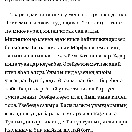
- Товарищ милиционер, у меня потерялась дочка.
Лет семи- высокая, худощавая, белолиц...,- тине
лә, мине күреп, килеп ҡосаҡлап алды.
Милиционер менән аҙаҡ нимә һөйләшкәндәрҙер,
белмәйем. Бына шул апай Мәрфуға исемле ине,
танышып алып китте әсәйем. Хатлашалар. Хәҙер
инде туғандар кеүекбеҙ. Әсәйҙе ҡиәмәтлек апай
итеп яһап алды. Уныһы инде үҙенең апайы
үлгәндән һуң булды. Әсәй менән бер – береһенә
ҡайғы баҫтылар. Атай үлгәс тә килеп йөрөүен
туҡтатманы. Әсәйҙе ҡәҙер итеп, йыш ҡына килеп
тора. Үҙебеҙҙе саҡыра. Балаларым уҡыуҙарының
ялында шунда баралар. Уларҙы ла ҡәҙер итә.
Туғаныңдан артыҡ инде. Тик үҙ туғаның менән ара
һыуыныуы бик ҡыйын, шулай бит...