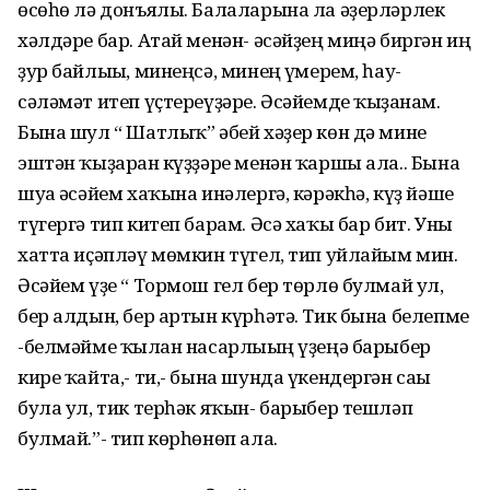
өсөһө лә донъялы. Балаларына ла әҙерләрлек
хәлдәре бар. Атай менән- әсәйҙең миңә биргән иң
ҙур байлығы, минеңсә, минең ғүмерем, һау-
сәләмәт итеп үҫтереүҙәре. Әсәйемде ҡыҙғанам.
Бына шул “ Шатлыҡ” әбей хәҙер көн дә мине
эштән ҡыҙарған күҙҙәре менән ҡаршы ала.. Бына
шуға әсәйем хаҡына инәлергә, кәрәкһә, күҙ йәше
түгергә тип китеп барам. Әсә хаҡы бар бит. Уны
хатта иҫәпләү мөмкин түгел, тип уйлайым мин.
Әсәйем үҙе “ Тормош гел бер төрлө булмай ул,
бер алдын, бер артын күрһәтә. Тик бына белепме
-белмәйме ҡылған насарлығың үҙеңә барыбер
кире ҡайта,- ти,- бына шунда үкендергән сағы
була ул, тик терһәк яҡын- барыбер тешләп
булмай.”- тип көрһөнөп ала.