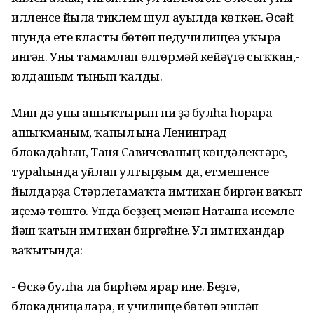
илленсе йылға тиклем шул ауылда көткән. Әсәй
шунда ете класты бөтөп педучилищеға уҡырға
ингән. Уны тамамлап өлгөрмәй кейәүгә сыҡҡан,-
юлдашым тынып ҡалды.
Мин дә уны ашыҡтырып ни ҙә булһа һорарға
ашыҡманым, ҡапыл ғына Ленинград
блокадаһын, Таня Савичеваның көндәлектәре,
тураһында уйлап ултырҙым да, етмешенсе
йылдарҙа Стәрлетамаҡта имтихан биргән ваҡыт
иҫемә төштө. Унда беҙҙең менән Наташа исемле
йәш ҡатын имтихан биргәйне. Ул имтихандар
ваҡытында:
- Өскә булһа ла бирһәм ярар ине. Беҙгә,
блокадницаларға, и училище бөтөп эшләп