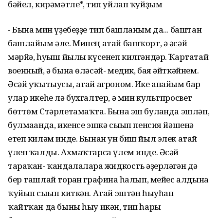
бәйел, кирәмәтле*, тип уйлап ҡуйҙым
- Бына мин үҙебеҙҙе тип башланым да... баштан
башлайым әле. Минең атай башҡорт, ә әсәй
мәрйә, һуғыш йылы күсенеп килгәндәр. Ҡартатай
военный, ә бына өләсәй- медик, бая әйткәйнем.
Әсәй уҡытыусы, атай агроном. Ике апайым бар
улар икеһе лә бухгалтер, ә мин культпросвет
бөттөм Стәрлетамаҡта. Бына эш булғанда эшләп,
булмағанда, икенсе эшкә сығып пенсия йәшенә
етеп киләм инде. Бынан ун биш йыл элек атай
үлеп ҡалды. Ахмаҡтарса үлем инде. Әсәй
тараҡан- ҡандалаларға жидкость әҙерләгән дә
бер ташлай торған графинға һалып, мейес алдына
ҡуйып сығып киткән. Атай эштән һыуһап
ҡайтҡан да быны һыу икән, тип һары