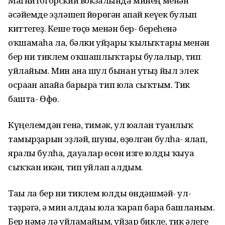
Магнитогорский вокзалында минең менән
әсәйемде эҙләшеп йөрөгән апай кеүек булып
киттегеҙ. Кеше төҫө менән бер- береһенә
оҡшамаһа ла, бәлки уйҙары ҡылыҡтары менән
бер ни тиклем оҡшашлыҡтары булалыр, тип
уйлайым. Мин ана шул бынан утыҙ йыл элек
осраған апайға барырға тип юлға сыҡтым. Тик
башта- Өфө.
Күңелемдән генә, тимәк, ул юғалған туғанлыҡ
тамырҙарын эҙләй, шуны, өҙөлгән булһа- ялғап,
яралы булһа, дауалар өсөн изге юлды ҡыуа
сыҡҡан икән, тип уйлап алдым.
Тағы ла бер ни тиклем юлды өндәшмәй- ул-
тәҙрәгә, ә мин алдағы юлға ҡарап бара башланым.
Бер нәмә лә уйламайым, уйҙар бикле, тик әлеге