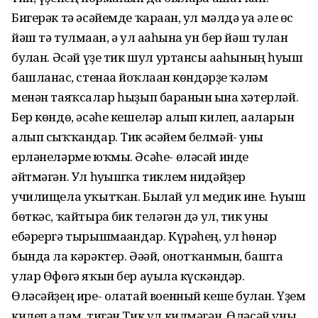
Бигерәк тә әсәйемде ҡараған, ул мәлдә уға әле өс
йәш тә тулмаған, ә ул ағаһына ун бер йәш тулған
булған. Әсәй үҙе тик шул уртансы ағаһының һуғыш
башланғас, стенаға йоҡлаған көндәрҙе ҡәләм
менән таяҡсалар һыҙып барғанын ғына хәтерләй.
Бер көндө, әсәһе кешеләр алып килеп, ағаларын
алып сыҡҡандар. Тик әсәйем белмәй- уны
ерләнеләрме юҡмы. Әсәһе- өләсәй инде
әйтмәгән. Ул һуғышҡа тиклем нидәйҙер
училищела уҡытҡан. Былай ул медик ине. Һуғыш
бөткәс, ҡайтырға бик теләгән дә ул, тик уны
ебәрергә тырышмағандар. Күрәһең, ул һөнәр
бында ла кәрәктер. Әәәй, онотҡанмын, башта
улар Өфөгә яҡын бер ауылға күскәндәр.
Өләсәйҙең ире- олатай военный кеше булған. Үҙем
килеп алам, тигән.Тик ул килмәгән. Өләсәй уны