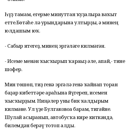
Һүҙ тамам, егерме минуттан ҡуҙғалырға ваҡыт
етте.Бөтәһе лә урындарына ултырҙы, ә минең
юлдашым юҡ.
- Сабыр итегеҙ, минең эргәләге килмәгән.
- Исеме менән ҡысҡырып ҡарағыҙ әле, апай,- тине
шофер.
Мин төшөп, тиҙ генә эргәлә генә ҡайнап торған
баҙар кибеттәре араһына йүгереп, исемен
ҡысҡырҙым. Ниңәлер уны бик ҡалдырғым
килмәне. Ул үҙе Булгаковоға барам, тигәйне.
Шулай асырғанып, автобусҡа кире киткәндә,
билемдән берәү тотоп алды.