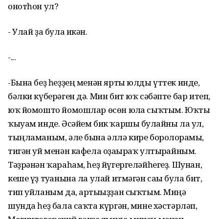
онотһон ул?
- Улай ҙа була икән.
-...
-Бына беҙ һеҙҙең менән ярты юлды үттек инде,
бәлки күберәген дә. Мин бит юҡ сәбәпте бар итеп,
юҡ йомошто йомошлар өсөн юлға сыҡтым. Юҡты
ҡыуам инде. Әсәйем бик ҡаршы булғайны ла ул,
тыңламаным, әле бына әллә кире боролорғамы,
тигән уй менән кафела оҙағыраҡ ултырғайным.
Тәҙрәнән ҡараһам, һеҙ йүгергеләйһегеҙ. Шунан,
кеше үҙ туғанына ла улай итмәгән сағы була бит,
тип уйланым да, артығыҙҙан сыҡтым. Миңә
шунда һеҙ бала саҡта күргән, мине хәстәрләп,