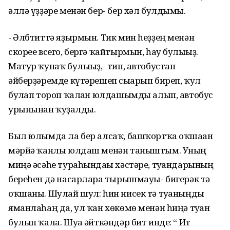
әллә үҙҙәре менән бер- бер хәл булдымы.
- Әлбтиттә яҙырмын. Тик мин һеҙҙең менән
скорее всего, бергә ҡайтырмын, һау булығыҙ.
Матур ҡунаҡ булығыҙ,- тип, автобустан
әйберҙәремде күтәрешеп сығарып биреп, ҡул
булғап тороп ҡалған юлдашымды алып, автобус
урынынан ҡуҙғалды.
Был юлымда ла бер алсаҡ, башҡортҡа оҡшаған
мәрйә ҡанлы юлдаш менән таныштым. Уның
миңә әсәһе тураһындағы хәстәре, туғандарының
береһен дә насарларға тырышмауы- бигерәк тә
оҡшаны. Шулай шул: һин нисек тә туғаныңды
яманлаһаң да, ул ҡан хөкөмө менән һиңә туған
булып ҡала. Шуға әйткәндәр бит инде: “ Ит