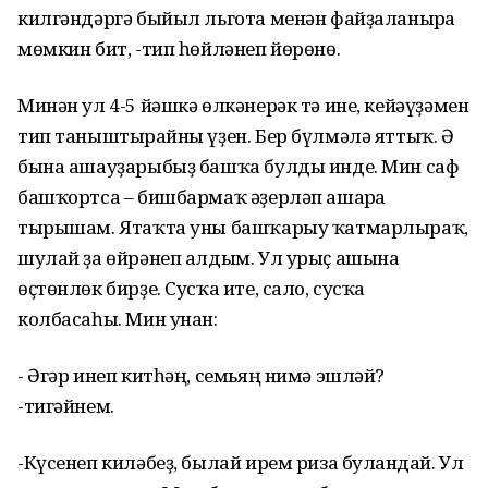
килгәндәргә быйыл льгота менән файҙаланырға
мөмкин бит, -тип һөйләнеп йөрөнө.
Минән ул 4-5 йәшкә өлкәнерәк тә ине, кейәүҙәмен
тип таныштырғайны үҙен. Бер бүлмәлә яттыҡ. Ә
бына ашауҙарыбыҙ башҡа булды инде. Мин саф
башҡортса – бишбармаҡ әҙерләп ашарға
тырышам. Ятаҡта уны башҡарыу ҡатмарлыраҡ,
шулай ҙа өйрәнеп алдым. Ул урыҫ ашына
өҫтөнлөк бирҙе. Сусҡа ите, сало, сусҡа
колбасаһы. Мин унан:
- Әгәр инеп китһәң, семьяң нимә эшләй?
-тигәйнем.
-Күсенеп киләбеҙ, былай ирем риза булғандай. Ул