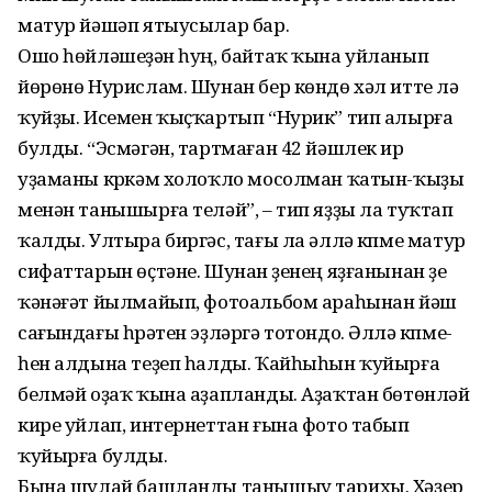
матур йәшәп ятыусылар бар.
Ошо һөйләшеүҙән һуң, бай­таҡ ҡына уйланып
йөрөнө Нурислам. Шунан бер көндө хәл итте лә
ҡуйҙы. Исемен ҡыҫ­ҡартып “Нурик” тип алырға
булды. “Эсмәгән, тартмаған 42 йәшлек ир
уҙаманы күркәм холоҡло мосолман ҡатын-ҡыҙы
менән танышырға те­ләй”, – тип яҙҙы ла туҡтап
ҡалды. Ултыра биргәс, тағы ла әллә күпме матур
сифаттарын өҫтәне. Шунан үҙенең яҙғанынан үҙе
ҡәнәғәт йылмайып, фотоальбом араһынан йәш
сағындағы һүрәтен эҙләргә тотондо. Әллә күпме­
һен алдына теҙеп һалды. Ҡайһыһын ҡуйырға
белмәй оҙаҡ ҡына аҙапланды. Аҙаҡтан бөтөнләй
кире уйлап, интернеттан ғына фото табып
ҡуйырға булды.
Бына шулай башланды танышыу тарихы. Хәҙер