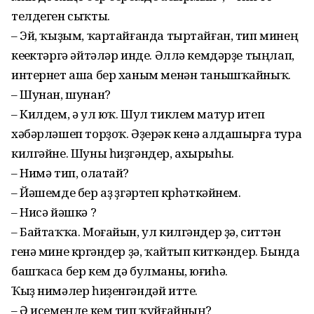
телдеген сыҡты.
– Эй, ҡыҙым, ҡартайғанда тыртайған, тип минең
кеүек­тәргә әйтәләр инде. Әллә кем­дәрҙе тыңлап,
интернет аша бер ханым менән таныш­ҡайныҡ.
– Шунан, шунан?
– Килдем, ә ул юҡ. Шул тиклем матур итеп
хәбәрләшеп торҙоҡ. Әҙерәк кенә алдашырға тура
килгәйне. Шуны һиҙгән­дер, ахырыһы.
– Нимә тип, олатай?
– Йәшемде бер аҙ үҙгәртеп күрһәткәйнем.
– Нисә йәшкә ?
– Байтаҡҡа. Моғайын, ул килгәндер ҙә, ситтән
генә мине күргәндер ҙә, ҡайтып кит­кәндер. Бында
башҡаса бер кем дә булманы, юғиһә.
Ҡыҙ нимәлер һиҙенгәндәй итте.
– Ә исемеңде кем тип ҡуй­ғайның?