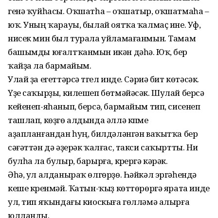
генә ҡуйһасы. Оҡшатһа – оҡшатыр, оҡшатмаһа –
юҡ. Уның ҡарауы, былай оятҡа ҡалмаҫ ине. Уф,
нисек мин был турала уйламағанмын. Тамам
башымды юғалтҡанмын икән дәһә. Юҡ, бер
ҡайҙа ла бармайым.
Улай ҙа егеттәрсә түгел инде. Сәриә бит көтәсәк.
Үҙе саҡыр­ҙы, килешеп бөтмәйәсәк. Шулай берсә
кейенеп-яһанып, берсә, бармайым тип, сисенеп
ташлап, көҙгө алдында әллә күпме
аҙапланғандан һуң, билдәләнгән ваҡытҡа бер
сәғәттән дә әҙерәк ҡалғас, такси саҡыртты. Ни
булһа ла булыр, барырға, күрергә кәрәк.
Әһә, ул алданыраҡ өлгөрҙө. Һәйкәл эргәһендә
кеше кү­ренмәй. Ҡатын-ҡыҙ көттөрөргә ярата инде
ул, тип яҡындағы киоскыға гөлләмә алырға
юлланды.