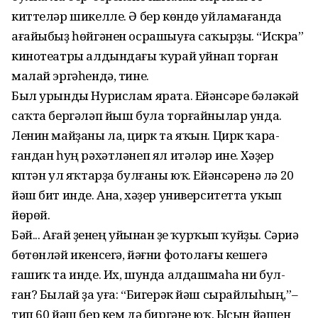
киттеләр шикелле. Ә бер көндө уйламағанда
ағайыбыҙ һөй­гәнен осрашыуға саҡырҙы. “Искра”
кинотеатры алдындағы ҡурай уйнап торған
малай эргәһендә, тине.
Был урынды Нурислам ярата. Ейәнсәре бәләкәй
саҡта бергәләп йыш була торғай­нылар унда.
Ленин майҙаны ла, цирк та яҡын. Цирк ҡара­
ғандан һуң рәхәтләнеп ял итәләр ине. Хәҙер
күптән ул яҡтарҙа булғаны юҡ. Ейәнсә­ренә лә 20
йәш бит инде. Ана, хәҙер университетта уҡып
йөрөй.
Бәй... Ағай үҙенең уйынан үҙе ҡурҡып ҡуйҙы. Сәриә
бө­төнләй икенсегә, йәғни фо­толағы кешегә
ғашиҡ та инде. Их, шунда алдашмаһа ни бул­
ған? Былай ҙа уға: “Бигерәк йәш сырайлыһың,”–
тип 60 йәш бер кем дә биргәне юҡ. Ысын йәшен