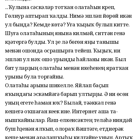
...Ҡулына сәскәләр тотҡан олатаһын күреп,
Гөлнур аптырап ҡалды. Нимә эшләп йөрөй икән
ул бында? Кемде көтә? Уға ҡыҙыҡ булып китте.
Шуға олатаһының янына килмәй, ситтән генә
күҙәтергә булды. Ул үҙе лә бөгөн яңы танышы
менән ошонда осрашырға тейеш. Ҡыҙыҡ, ни
эшләп ул нәҡ ошо урынды һайланы икән. Был
бит уларҙың олатаһы менән икеһенең яратҡан
урыны була торғайны.
Олатаһы арыны шикелле. Яйлап баҫып
яҡындағы эскәм­йәгә барып ултырҙы. Ә ни өсөн
уның егете һаман юҡ? Былай, тәүәккәл генә
кешегә оҡшаған кеүек ине. Интернет аша та­
нышҡайнылар. Йәш-елкен­сәктeң теләһә ниндәй
буш һүҙенән ялҡып, олораҡ йәш­тәге, етдиерәк
кеше менән аралашҡыһы килгәйне уның. Артыҡ