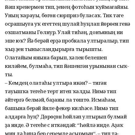
йәш күренермен тип, үҙенең фотоһын ҡуймағайны.
Уның ҡарауы, бөгөн сюрприз буласаҡ. Тик тәүге
оcрашыуға уҡ егеттең шулай һуңлап йөрөүен генә
оҡшатманы Гөл­нур. Улай тиһәң, донъяның ни
эше юҡ? Йә берәй ерҙә пробкала ултыралыр, тип
ҡыҙ үҙен тынысландырырға тырышты.
Олатайым янына барып, хәлен белешеп
киләйем, булмаһа, тип йәшенгән урынынан сыҡ­
ты.
– Кемдең олатаһы ултыра икән? – тигән
тауышҡа тегеһе терт итеп ҡалды. Нимә тип
әйтергә белмәй, баҙаны ла төштө. Исмаһам,
башына бе­рәй йүнле фекер килһәсе. Нимә тип
алдарға һуң? Дөрөҫөн һөйләп ултырып булмай
ҙа инде. Ә тегеһе үс иткәндәй: “Һөй­лә инде. Аҙаҡ
мин дә һиңә бер серемде асырмын“, – тип тә­