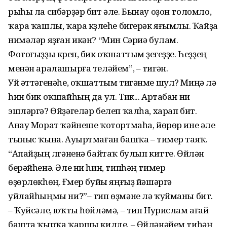
рыһы ла сибәрҙәр бит әле. Бынау оҙон толомло,
ҡара ҡашлы, ҡара күҙлеһе бигерәк яғымлы. Ҡайҙа
нимәләр яҙған икән? “Мин Сәриә булам.
Фотоғыҙҙы күреп, бик оҡшаттым үҙегеҙҙе. Һеҙҙең
менән аралашырға теләйем”, – тигән.
Уй әттәгенәһе, оҡшаттым тигәнме шул? Миңә лә
һин бик оҡшайһың да ул. Тик... Артабан ни
эшләргә? Өйҙәге­ләр белеп ҡалһа, харап бит.
Анау Морат ҡәйнеше ҡотор­т­маһа, йөрөр ине әле
тыныс ҡына. Ауыртмаған башҡа – тимер таяҡ.
“Апайҙың үлгәненә байтаҡ булып китте. Өйлән
берәйһенә. Әле ни һин, типһәң тимер
өҙөрлөкһөң. Ғүмер буйы яңғыҙ йәшәргә
уйлайһыңмы ни?”– тип өҙмәне лә ҡуйманы бит.
– Ҡуйсәле, юҡты һөйләмә, – тип Нурислам ағай
башта ҡырҡа ҡаршы килде. – Өй­ләнәйем тиһәң