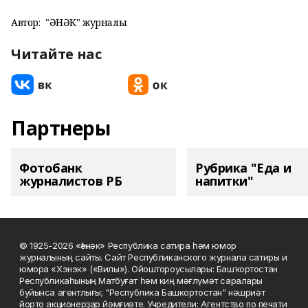
Автор:
"ҺӘНӘК" журналы
Читайте нас
Партнеры
Фотобанк
Рубрика "Еда и
журналистов РБ
напитки"
© 1925-2026 «Һәнәк» Республика сатира һәм юмор
журналының сайты. Сайт Республиканского журнала сатиры и
юмора «Хэнэк» («Вилы»). Ойоштороусылары: Башҡортостан
Республикаһының Матбуғат һәм киң мәғлүмәт саралары
буйынса агентлығы; "Республика Башкортостан" нәшриәт
йорто акционерҙар йәмғиәте. Учредители: Агентство по печати