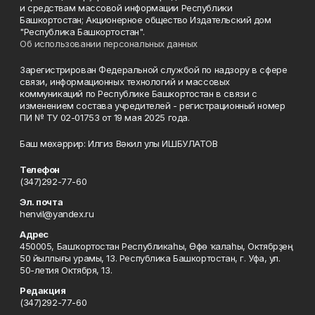
и средствам массовой информации Республики
Башкортостан; Акционерное общество Издательский дом
"Республика Башкортостан".
Об использовании персональных данных
Зарегистрирован Федеральной службой по надзору в сфере
связи, информационных технологий и массовых
коммуникаций по Республике Башкортостан в связи с
изменением состава учредителей - регистрационный номер
ПИ № ТУ 02-01753 от 19 мая 2025 года.
Баш мөхәррир: Илгиз Вәкил улы ИШБУЛАТОВ
Телефон
(347)292-77-60
Эл. почта
henvil@yandex.ru
Адрес
450005, Башҡортостан Республикаһы, Өфө ҡалаһы, Октябрҙең
50 йыллығы урамы, 13. Республика Башкортостан, г. Уфа, ул.
50-летия Октября, 13.
Редакция
(347)292-77-60