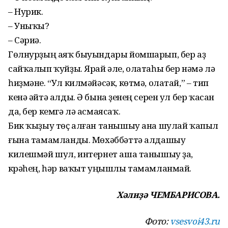
– Нурик.
– Уныҡы?
– Сәриә.
Гөлнурҙың аяҡ быуындары йомшарып, бер аҙ
сайҡалып ҡуйҙы. Ярай әле, олатаһы бер нәмә лә
һиҙмәне. “Ул килмә­йәсәк, көтмә, олатай,” – тип
кенә әйтә алды. Ә бына үҙенең серен ул бер ҡасан
да, бер кемгә лә асмаясаҡ.
Бик ҡыҙыу төҫ алған танышыу ана шулай ҡапыл
ғына тамамланды. Мөхәббәттә алдашыу
килешмәй шул, интернет аша танышыу ҙа,
күрәһең, һәр ваҡыт уңышлы тамамланмай.
Хәлиҙә ЧЕМБАРИСОВА.
Фото:
vsesvoi43.ru