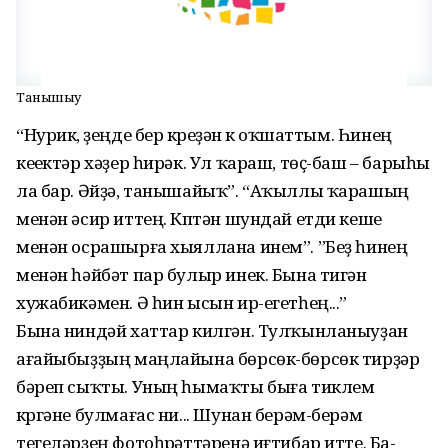
Танышыу
“Нурик, үҙеңде бер күреүҙән үк оҡшаттым. Һинең
кеүектәр хәҙер һирәк. Ул ҡараш, төҫ-баш – барыһы
ла бар. Әйҙә, танышайыҡ”. “Аҡыллы ҡара­шың
менән әсир иттең. Күптән шундай етди кеше
менән ос­рашырға хыяллана инем”. ”Беҙ һинең
менән һәйбәт пар булыр инек. Бына тигән
хужабикә­мен. Ә һин ысын ир-егетһең...”
Бына ниндәй хаттар килгән. Тулҡынланыуҙан
ағайыбыҙҙың маңлайына бөрсөк-бөрсөк тирҙәр
бәреп сыҡты. Уның һымаҡты быға тиклем
күргәне булмағас ни... Шунан берәм-берәм
тегеләрҙең фотоһү­рәттәренә иғтибар итте. Ба­