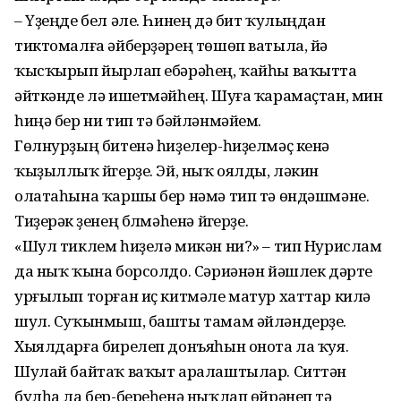
– Үҙеңде бел әле. Һинең дә бит ҡулыңдан
тиктомалға әй­берҙәрең төшөп ватыла, йә
ҡысҡырып йырлап ебәрәһең, ҡайһы ваҡытта
әйткәнде лә ишетмәйһең. Шуға ҡарамаҫ­тан, мин
һиңә бер ни тип тә бәйләнмәйем.
Гөлнурҙың битенә һиҙелер-һиҙелмәҫ кенә
ҡыҙыллыҡ йү­герҙе. Эй, ныҡ оялды, ләкин
олатаһына ҡаршы бер нәмә тип тә өндәшмәне.
Тиҙерәк үҙенең бүлмәһенә йүгерҙе.
«Шул тиклем һиҙелә микән ни?» – тип Нурислам
да ныҡ ҡына борсолдо. Сәриәнән йәшлек дәрте
урғылып торған иҫ китмәле матур хаттар килә
шул. Суҡынмыш, башты тамам әйләндерҙе.
Хыялдарға бирелеп донъяһын онота ла ҡуя.
Шулай байтаҡ ваҡыт аралаштылар. Ситтән
булһа ла бер-береһенә ныҡлап өйрәнеп тә