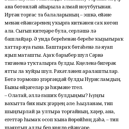
ана бөтөнләй айырыла алмай ноутбугынан.
Иртән торғас та балаларының – эшкә, ейәне
менән ейәнсәренең уҡырға киткәнен саҡ көтөп
ала. Сығып китеүҙәре була, серләшә лә
башлайҙар. Ә унда береһенән-береһе ҡыҙығыраҡ
хаттар яуа ғына. Баштараҡ бөтәһенә лә яуап
яҙып маташты. Аҙаҡ барыбер шул Сәриә
тигәненә туҡ­талырға булды. Күңеленә бигерәк
ятты ла ҡуйҙы шул. Рәхәтләнеп аралаштылар.
Бөтә тормошо үҙгәргәндәй булды Нурисламдың.
Быны өйҙәгеләр ҙә һиҙмәне түгел.
– Олатай, әллә ғашиҡ бул­дыңмы? Һуңғы
ваҡытта бик ныҡ үҙгәрҙең әле. Һыҙланам, тип
шыңғырлай ҙа ултыра тор­ғайның, хәҙер, ана,
егеттәр һымаҡ осоп ҡына йөрөйһөң дәһә, – тип
шаяртып алды бер көндө ейәнсәре.