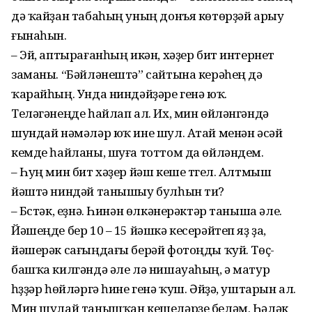
дә ҡайҙан табаһың уның донъя көтөрҙәй арыу
ғынаһын.
– Эй, аптырағанһың икән, хәҙер бит интернет
заманы. “Бәйләнештә” сайтына керәһең дә
ҡарайһың. Унда ниндәйҙәре генә юҡ.
Теләгәнеңде һайлап ал. Их, мин өйләнгәндә
шундай нәмәләр юҡ ине шул. Атай менән әсәй
кемде һайланы, шуға тоттом да өйләндем.
– Һуң мин бит хәҙер йәш кеше түгел. Алтмыш
йәштә нин­дәй танышыу булһын ти?
– Бүстәк, еҙнә. Һинән өл­кә­нерәктәр таныша әле.
Йәшең­де бер 10 – 15 йәшкә кесе­рәйтеп яҙ ҙа,
йәшерәк сағың­дағы берәй фотоңды ҡуй. Төҫ-
башҡа килгәндә әле лә ниша­уаһың, ә матур
һүҙҙәр һөйләр­гә һине генә ҡуш. Әйҙә, уштарын ал.
Мин шулай танышҡан кешеләрҙе беләм. Һәләк