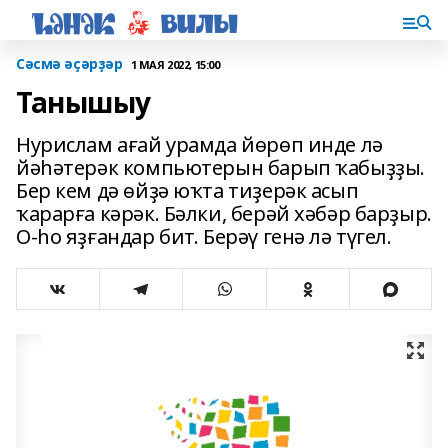
Сәсмә әҫәрҙәр
1 МАЯ 2022, 15:00
Танышыу
Нурислам ағай урамда йөрөп инде лә
йәһәтерәк компьютерын барып ҡа­быҙҙы.
Бер кем дә өйҙә юҡта тиҙерәк асып
ҡарарға кәрәк. Бәлки, берәй хәбәр барҙыр.
О-һо яҙғандар бит. Берәү генә лә түгел.