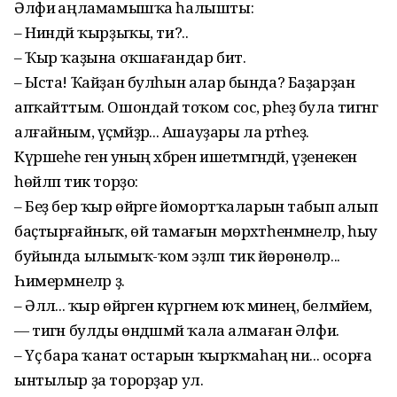
Әлфиә аңламамышҡа һалышты:
– Ниндәй ҡырҙыҡы, ти?..
– Ҡыр ҡаҙына оҡшағандар бит.
– Ыста! Ҡайҙан булһын алар бында? Баҙарҙан
апҡайттым. Ошондай тоҡом сос, әрһеҙ була тигәнгә
алғайным, үҫмәйҙәр... Ашауҙары ла рәтһеҙ.
Күршеһе генә уның хәбәрен ишетмәгәндәй, үҙенекен
һөйләп тик торҙо:
– Беҙ бер ҡыр өйрәге йомортҡаларын табып алып
баҫтырғайныҡ, өй тамағын мөрхәтһенмәнеләр, һыу
буйында ылымыҡ-ҡом эҙләп тик йөрөнөләр...
Һимермәнеләр ҙә.
– Әллә... ҡыр өйрәген күргәнем юҡ минең, белмәйем,
— тигән булды өндәшмәй ҡала алмаған Әлфиә.
– Үҫә бара ҡанат остарын ҡырҡмаһаң ни... осорға
ынтылыр ҙа торорҙар ул.