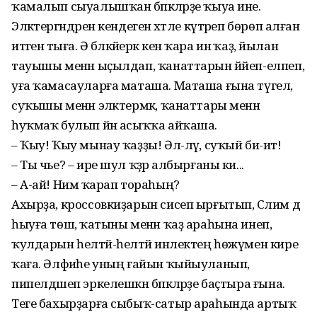
ҡамалып сыуалышҡан бәпкәләрҙе ҡыуа ине.
Эләктергәндәрен кендегенә хәтле күтәреп бөрөп алған
итәгенә тыға. Ә бәләкәйерәк кенә ҡара инә ҡаҙ, йылан
тауышы менән ыҫылдап, ҡанаттарын йәйеп-елпеп,
уға ҡамасауларға маташа. Маташа ғына түгел,
суҡышы менән эләктермәк, ҡанаттары менән
һуҡмаҡ булып йән асыҡҡа айҡаша.
– Ҡыу! Ҡыу мынау ҡаҙҙы! Әл-ләү, суҡый би-ит!
– Ты чье? – ире шул ҡәҙәр албырғаны ки...
– А-ай! Нимә ҡарап тораһың?
Ахырҙа, кроссовкиҙарын сисеп ырғытып, Сәлим дә
һыуға төшә, ҡатыны менән ҡаҙ араһына инеп,
ҡулдарын һелтәй-һелтәй инәлектең һөжүмен кире
ҡаға. Әлфиәһе уның ғайын ҡыйыуланып,
пипелдәшеп эркелешкән бәпкәләрҙе баҫтыра ғына.
Теге бахырҙарға сыбыҡ-сатыр араһында артыҡ