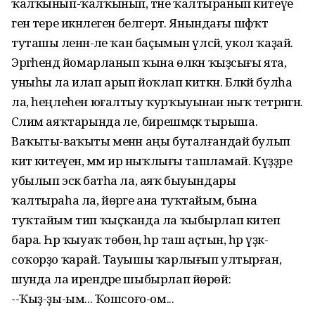
ҡалҡынып-ҡалҡынып, тәне ҡалтыранып китеүе
генә тере икәнлеген белгертә. Янындағы шәфҡәт
туташы әленән-әле ҡан баҫымын үлсәй, укол ҡаҙай.
Эргәһендә йомарланып ҡына өлкән ҡыҙсығы ята,
уныһы ла илап арып йоҡлап киткән. Бәләкәй булһа
ла, һеңлеһен юғалтыу ҡурҡыуынан ныҡ тетрәнгән.
Сәлим аяҡтарында әле, бирешмәҫкә тырыша.
Ваҡыты-ваҡыты менән аңы буталғандай булып
китә китеүен, әммә ир ныҡлығы ташламай. Күҙҙәре
убылып эскә батһа ла, аяҡ быуындары
ҡалтыраһа ла, йөрәге ана туҡтайым, бына
туҡтайым тип ҡыҫҡанда ла ҡыбырлап китеп
бара. Һәр ҡыуаҡ төбөн, һәр таш аҫтын, һәр үҙәк-
соҡорҙо ҡарай. Тауышы ҡарлығып ултырған,
шунда ла ирендәре шыбырлап йөрөй:
--Ҡыҙ-ҙы-ым... Ҡошсоғо-ом...