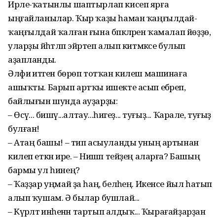
Ирле-ҡатынлы шаптырлап кисеп ярға
ыңғайланылар. Ҡыр ҡаҙы һаман ҡаңғылдай-
ҡаңғылдай ҡалған ғына бәпкәләрен ҡамалап йөҙҙө,
уларҙы йәһәтләп эйәртеп алып китмәксе булып
аҙапланды.
Әлфиә итәген бөрөп тотҡан килеш машинаға
ашыҡты. Барып артҡы ишекте асып ебәреп,
байлығын шунда ауҙарҙы:
– Өсәү... бишәү...алтау...һигеҙ... туғыҙ... Ҡарале, туғыҙ
булған!
– Атаң башы! – тип асыуланды уның артынан
килеп еткән ире. – Нишәп тейҙең аларға? Башың
бармы ул һинең?
– Ҡаҙҙар уңмай ҙа һаң, беләһең. Икенсе йыл һатып
алып ҡушам. Ә былар бушлай...
– Күрәләтә инәһенән тартып алдыҡ... Ҡырағайҙарҙан