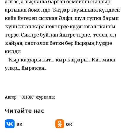
алғас, алыҫлаша барған өсмөйөш сылбыр
артынан йомолдо. Ҡаҙҙар тауышына күлдәксән
көйө йүгереп сыҡҡан Әлфиә, шул тупҡа барып
ҡушылған ҡара нөктәләрҙе күҙҙән юғалтҡансы
торҙо. Сикәләре буйлап йәштәре тәгәрәне, ә теленә, әллә
ҡайҙан, онотолоп бөткән бер йырҙың һүҙҙәре
килде:
– Ҡыр ҡаҙҙары китә... ҡыр ҡаҙҙары... Китә микән
улар... йыраҡҡа...
Автор:
"ҺӘНӘК" журналы
Читайте нас