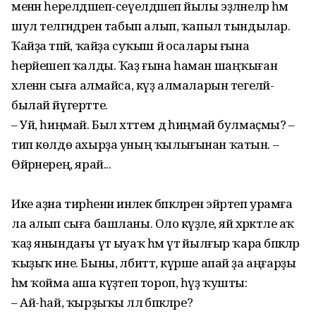
менән һерелдәшеп-сеүелдәшеп йылы эҙләнеләр һәм
шул теләгәндәрен табып алып, ҡапыл тындылар.
Ҡайҙа тәпәй, ҡайҙа суҡыш йә осалары ғына
һерәйешеп ҡалды. Ҡаҙ ғына һаман шаңҡыған
хәленән сыға алмайса, күҙ алмаларын тегеләй-
былай йүгертте.
– Уй, һиңмай. Был хәттем дә һиңмай булмаҫмы? –
тип көлдө ахырҙа уның ҡылығынан ҡатын. –
Өйрәнерең, ярай...
Ике аҙна тирәһенән инәлек бәпкәләрен эйәртеп урамға
ла алып сыға башланы. Оло кәүҙәле, яй хәрәкәтле аҡ
ҡаҙ янындағы үтә ыуаҡ һәм үтә йылғыр ҡара бәпкәләр
ҡыҙыҡ ине. Быны, әлбиттә, күрше апай ҙа аңғарҙы
һәм ҡойма аша күҙәтеп тороп, һүҙ ҡушты:
– Ай-һай, ҡырҙыҡы әллә бәпкәләре?