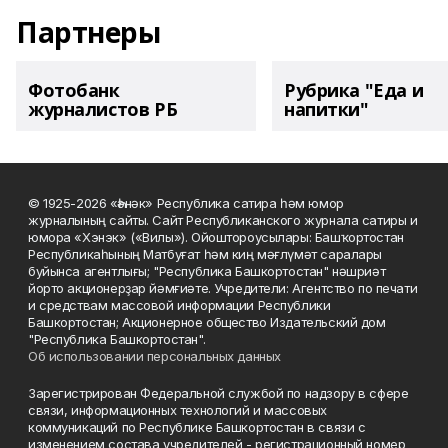
Партнеры
Фотобанк
Рубрика "Еда и
журналистов РБ
напитки"
© 1925-2026 «Һәнәк» Республика сатира һәм юмор
журналының сайты. Сайт Республиканского журнала сатиры и
юмора «Хэнэк» («Вилы»). Ойоштороусылары: Башҡортостан
Республикаһының Матбуғат һәм киң мәғлүмәт саралары
буйынса агентлығы; "Республика Башкортостан" нәшриәт
йорто акционерҙар йәмғиәте. Учредители: Агентство по печати
и средствам массовой информации Республики
Башкортостан; Акционерное общество Издательский дом
"Республика Башкортостан".
Об использовании персональных данных
Зарегистрирован Федеральной службой по надзору в сфере
связи, информационных технологий и массовых
коммуникаций по Республике Башкортостан в связи с
изменением состава учредителей - регистрационный номер