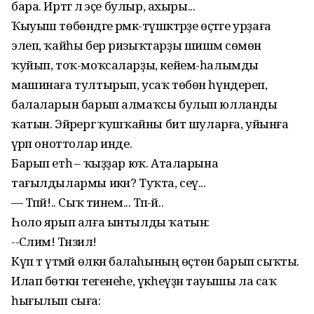
бара. Иртәгә лә эҫе булыр, ахыры...
Ҡыуыш төбөндәге әрмәк-түшәктәрҙе өҫтәге урҙаға
элеп, ҡайһы бер ризыҡтарҙы шишмә сөмөнә
ҡуйып, тоҡ-моҡсаларҙы, кейем-һалымды
машинаға тултырып, усаҡ төбөн һүндереп,
балаларын барып алмаҡсы булып юлланды
ҡатын. Эйәрергә ҡушҡайны бит шуларға, уйынға
әүрәп оноттолар инде.
Барып етһә – ҡыҙҙар юҡ. Аталарына
тағылдылармы икән? Туҡта, сеү...
— Тәпәй!.. Сыҡ тинем... Тәпә-әй..
Һоло ярып алға ынтылды ҡатын:
--Сәлимә! Тәнзилә!
Күп тә үтмәй өлкән балаһының өҫтөнә барып сыҡты.
Илап бөткән тегенеһе, үкһеүҙән тауышы ла саҡ
һығылып сыға: