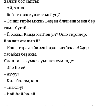
Халыҡ бот сапты:
– Ай, Алла!
– Бәпәй тигәненә күпме икән һуң?
– Өс йәш тирәһе микән? Беҙҙең бәләкәй ейән менән бер
сама, буғай...
– Йә, Хоҙа... Ҡайҙа китһен ул? Ошо тирәләлер,
йоҡлап яталыр йә?..
– Ҡана, тарала биреп һөҙөп китәйек әле! Хәҙер
табабыҙ беҙ аны.
Ялан тағы күмәк тауышҡа күмелде:
– Эһе-һе-ей!
– Ау-уу!
– Кил, балам, кил!
– Тәнзилә-әү!
– Һай-һай-һа-ай!!