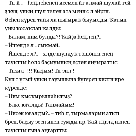
– Тәпә-әй... – һеңлеһенең исемен әйтә алмай шулай тей
ҙә ҡуя, уның шул теленә ата менән әсә лә эйәргән.
Әсәһен күреп тағы ла нығыраҡ быуылды. Ҡатын
уны ҡосаҡлап ҡалды:
– Балам, нимә булды?! Ҡайҙа һеңлең?..
– Йәшенде лә... сыҡмай...
– Йәшенде лә?.. – хәлде шундуҡ төшөнгән әсәнең
тауышы һоло баҫыуының өҫтөн яңғыратты:
– Тәнзилә-ә-ә!!! Ҡыҙым! Тән-зил-әәә!
Күп тә үтмәй уның тауышына йүгереп килгән ире
күренде:
– Нимә ҡысҡырышаһығыҙ?
– Бәләкәс юғалды! Тапмайым!
– Нисек юғалды?.. – тиһә лә, тырмаларын атып
бәреп, баҫыу эсенә инеп сумды ир. Ҡай тәңгәлдә икәнен
тауышы ғына аңғартты: