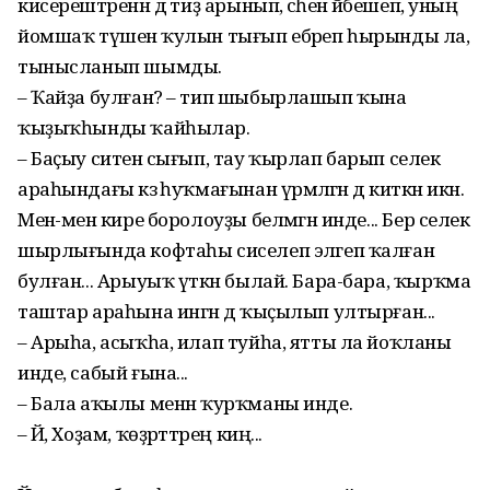
кисерештәренән дә тиҙ арынып, әсәһенә йәбешеп, уның
йомшаҡ түшенә ҡулын тығып ебәреп һырынды ла,
тынысланып шымды.
– Ҡайҙа булған? – тип шыбырлашып ҡына
ҡыҙыҡһынды ҡайһылар.
– Баҫыу ситенә сығып, тау ҡырлап барып селек
араһындағы кәзә һуҡмағынан үрмәләгән дә киткән икән.
Менә-менә кире боролоуҙы белмәгән инде... Бер селек
шырлығында кофтаһы сиселеп эләгеп ҡалған
булған... Арыуыҡ үткән былай. Бара-бара, ҡырҡма
таштар араһына ингән дә ҡыҫылып ултырған...
– Арыһа, асыҡһа, илап туйһа, ятты ла йоҡланы
инде, сабый ғына...
– Бала аҡылы менән ҡурҡманы инде.
– Йә, Хоҙам, ҡөҙрәттәрең киң...