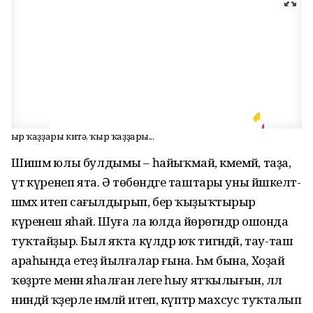
Ҡыр ҡаҙҙары китә, ҡыр ҡаҙҙары...
Шишмә юлы булдымы – һайыҡмай, кәмемәй, таҙа,
үтә күренеп ята. Ә төбөндәге таштары уны йәшкелт-
шәмәхә итеп сағылдырып, бер ҡыҙыҡтырыр
күренеш яһай. Шуға ла юлда йөрөгәндәр ошонда
туҡтайҙыр. Был яҡта күлдәр юҡ тигәндәй, тау-таш
араһында етеҙ йылғалар ғына. Һәм бына, Хоҙай
ҡөҙрәте менән яһалған әлеге һыу ятҡылығын, әллә
ниндәй ҡәҙерле нәмәләй итеп, күптәр махсус туҡталып