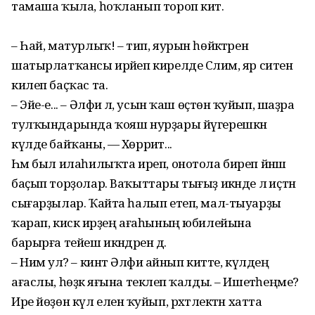
тамаша ҡыла, һоҡланып тороп китә.
– Һай, матурлыҡ! – тип, яурын һөйәктәрен
шатырлатҡансы ирәйеп кирелде Сәлим, яр ситенә
килеп баҫҡас та.
– Эйе-е... – Әлфиә лә, усын ҡаш өҫтөнә ҡуйып, шаҙра
тулҡындарында ҡояш нурҙары йүгерешкән
күлде байҡаны, — Хөрриәт...
Һәм был илаһилыҡта иреп, онотола биреп йәнәш
баҫып торҙолар. Ваҡыттары тығыҙ икәнде лә иҫтән
сығарҙылар. Ҡайта һалып етеп, мал-тыуарҙы
ҡарап, кискә ирҙең ағаһының юбилейына
барырға тейеш икәндәрен дә.
– Нимә ул? – кинәт Әлфиә айнып китте, күлдең
ағаслы, һөҙәк яғына текәлеп ҡалды. – Ишетәһеңме?
Ире йөҙөн күл еленә ҡуйып, рәхәтлектән хатта