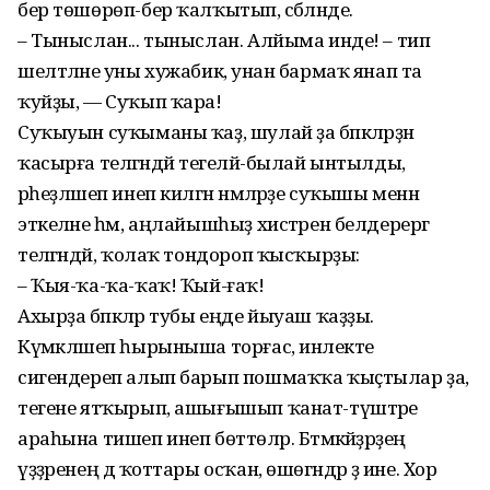
бер төшөрөп-бер ҡалҡытып, сәбәләнде.
– Тыныслан... тыныслан. Алйыма инде! – тип
шелтәләне уны хужабикә, унан бармаҡ янап та
ҡуйҙы, — Суҡып ҡара!
Суҡыуын суҡыманы ҡаҙ, шулай ҙа бәпкәләрҙән
ҡасырға теләгәндәй тегеләй-былай ынтылды,
әрһеҙләшеп инеп килгән нәмәләрҙе суҡышы менән
эткеләне һәм, аңлайышһыҙ хистәрен белдерергә
теләгәндәй, ҡолаҡ тондороп ҡысҡырҙы:
– Ҡыя-ҡа-ҡа-ҡаҡ! Ҡый-ғаҡ!
Ахырҙа бәпкәләр тубы еңде йыуаш ҡаҙҙы.
Күмәкләшеп һырыныша торғас, инәлекте
сигендереп алып барып пошмаҡҡа ҡыҫтылар ҙа,
тегене ятҡырып, ашығышып ҡанат-түштәре
араһына тишеп инеп бөттөләр. Бәтмәкәйҙәрҙең
үҙҙәренең дә ҡоттары осҡан, өшөгәндәр ҙә ине. Хор