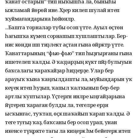
ҡанат остарын” тип ныҡышһа ла, быныһы
ыжламай йөрөй ине. Хәҙер килеп шулай итеп
ҡуймағандарына һөйөнәләр.
...Башта торналар тубы осоп үтте. Ауыл өҫтөн
һағышҡа күмеп сорнашып хушлаштылар. Бер-
нисә көндән шәп тиҙлектә аҫтан ғына өйрәктәр үтте.
Ҡанаттарының “фью-фью” тип һыҙғырғаны ғына
ишетелеп ҡалды. Ә ҡаҙҙарҙың күктә пәйҙә булыуын
баҡсалағы ҡараҡайҙар һиҙҙерҙе. Улар бер
арауыҡ ҡына ҡаңғылдашты ла, муйындарын уҡ
кеүек итеп һуҙып, ҡапыл ҡалҡынып бер-бер
артлы ҡуптылар. Үҫтергән инәләре ыңғайҙарына
йүгереп ҡараған булды ла, тегеләре ерҙән
ысҡынғас, туҡтап, өҫкә шаҡайып ҡарап ҡалды. Ә
теге туғыҙ ҡаҙ, баҡсаны бер осоп урап, унан
икенсе түңәрәкте тағы ла киңерәк һәм бейегерәк итеп