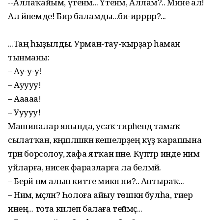
--Аллаҡайым, үтенәм... Үтенәм, Аллам?.. Мине ал!
Ал йәнемде! Бир баламды...би-ирррр?...
...Таң һыҙылды. Урман-тау-ҡырҙар һаман
тынманы:
– Ау-у-у!
– Ауууу!
– Ааааа!
– Ууууу!
Машиналар янында, усаҡ тирәһендә тамаҡ
сылатҡан, кәңәшләшкән кешеләрҙең күҙ ҡарашына
тәрән борсолоу, хафа ятҡан ине. Күптәр инде нимә
уйларға, нисек фаразларға ла белмәй.
– Берәй нәмә алып китте микән ни?.. Аптыраҡ...
– Нимә, мәҫәлән? Һолоға айыу төшкән булһа, тиер
инең... тота килеп балаға теймәҫ...