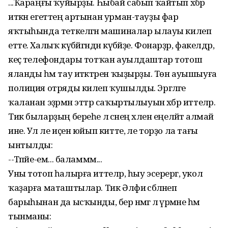
...Ҡараңғы ҡуйырҙы. Һыбай сабып ҡайтып хәбәр
иткән егеттең артынан урман-тауҙы фар
яҡтыһында теткеләгән машиналар ылауы килеп
етте. Халыҡ күбәйгәндән күбәйҙе. Фонарҙәр, факелдәр,
кеҫә телефондары тотҡан ауылдаштар тотош
яланды һәм тау итәктәрен ҡыҙырҙы. Төн ауышыуға
полиция отряды килеп ҡушылды. Эргәләге
ҡаланан эҙәрмән эттәр саҡыртылыуын хәбәр иттеләр.
Тик быларҙың береһе лә әсәнең хәлен еңеләйтә алмай
ине. Ул әле иҫен юйып китте, әле торҙо ла тағы
ынтылды:
--Тәпәйе-ем... баламмм...
Уны тотоп һалырға иттеләр, һыу эсерергә, укол
ҡаҙарға маташтылар. Тик Әлфиә сәбәләнеп
барыһынан да ысҡынды, бер нәмәгә лә әүрәмәне һәм
тынманы: