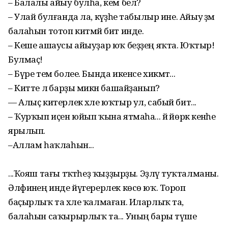
– Балалы айыу булһа, кем белә?
– Улай булғанда ла, кәүҙәһе табылыр ине. Айыу әҙәм
балаһын тотоп китмәй бит инде.
– Кеше ашаусы айыуҙар юҡ беҙҙең яҡта. Юҡтыр!
Булмаҫ!
– Бүре тем более. Бында икенсе хикмәт...
– Китте лә барҙы микән башайҙанып?
— Алыҫ китерлек хәле юҡтыр ул, сабый бит...
– Ҡурҡып иҫен юйып ҡына ятмаһа... йә йөрәк кенәһе
ярылып.
–Аллам һаҡлаһын...
...Ҡояш тағы тәҡәтһеҙ ҡыҙҙырҙы. Эҙләү туҡталманы.
Әлфиәнең инде йүгерерлек көсө юҡ. Тороп
баҫырлыҡ та хәле ҡалмаған. Иларлыҡ та,
балаһын саҡырырлыҡ та... Уның бары түше