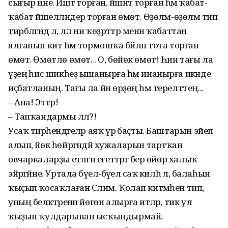
сығыр ине. Йәшәтә торған, йәшнәтә торған һәм ҡабат-
ҡабат йәшелләндерә торған өмөт. Өҙөләм-өҙөләм тип
тирбәлгәндә лә, әллә ни ҡөҙрәттәр менән ҡабаттан
ялғанып китә һәм тормошҡа бәйләп тота торған
өмөт. Өмөтлө өмөт... О, бөйөк өмөт! Һин тағы ла
үҙеңә һис шикһеҙ ышанырға һәм инанырға икәнде
иҫбатланың. Тағы ла йән өрҙөң һәм терелттең...
– Ана! Эттәр!
– Тапҡандармы әллә?!
Усаҡ тирәһендәгеләр аяҡ үрә баҫты. Баштарын эйеп
алып, йөк һөйрәгәндәй хужаларын тартҡан
овчаркаларҙы етәләгән егеттәргә бер өйөр халыҡ
эйәргәйне. Уртала бәүелә-бәүелә саҡ килһә лә, балаһын
ҡыҫып ҡосаҡлаған Сәлим. Ҡолап китмәһен тип,
уның беләктәренән йөгөн алырға итәләр, тик ул
ҡыҙын ҡулдарынан ысҡындырмай.