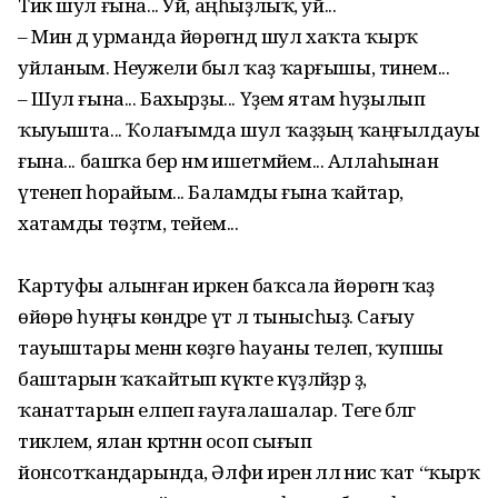
Тик шул ғына... Уй, аңһыҙлыҡ, уй...
– Мин дә урманда йөрөгәндә шул хаҡта ҡырҡ
уйланым. Неужели был ҡаҙ ҡарғышы, тинем...
– Шул ғына... Бахырҙы... Үҙем ятам һуҙылып
ҡыуышта... Ҡолағымда шул ҡаҙҙың ҡаңғылдауы
ғына... башҡа бер нәмә ишетмәйем... Аллаһынан
үтенеп һорайым... Баламды ғына ҡайтар,
хатамды төҙәтәм, тейем...
Картуфы алынған иркен баҡсала йөрөгән ҡаҙ
өйөрө һуңғы көндәре үтә лә тынысһыҙ. Сағыу
тауыштары менән көҙгө һауаны телеп, ҡупшы
баштарын ҡаҡайтып күкте күҙләйҙәр ҙә,
ҡанаттарын елпеп ғауғалашалар. Теге бәләгә
тиклем, ялан кәртәнән осоп сығып
йонсотҡандарында, Әлфиә иренә әллә нисә ҡат “ҡырҡ