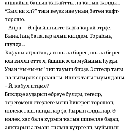
аңшайып башын ҡаҡайтты ла ҡатып ҡалды...
“Был ни хәл?” тигән кеүек ине уның бөтөн ҡиәфәт-
торошо.
– Аңра! – Әлфиә йәшникте ҡаҙға ҡарай этәрҙе. –
Бына, һиңә балалар алып килдем. Тораһың
шунда...
Ҡаҙ уны аңлағандай шыла биреп, шыла биреп
кенә килеп етте лә, йәшник эсенә муйынын һуҙҙы.
Унан “ғы-ғы-ғы” тип тауыш бирҙе. Эстәгеләр тағы
ла нығыраҡ сорлашты. Инәлек тағы ғыуылданы.
– Йә, ҡабул итәңме?
Бәпкәләрҙе ауҙарып ебәреүе булды, тегеләр,
терегөмөш етеҙлеге менән һикереп торошоп,
инәлеккә ташландылар ҙа, һырып алдылар. Ә
инәлек, хас бала күрмәгән ҡатын шикелле баҙап,
аяҡтарын алмаш-тилмәш күтәргеләп, муйынын