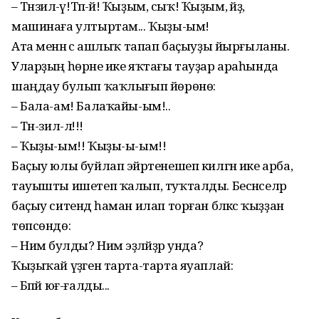
– Тәнзилә-әү!Тәпә-әй! Ҡыҙым, сыҡ! Ҡыҙым, әйҙә,
машинаға ултыртам... Ҡыҙы-ым!
Ата менән әсә ашлыҡ тапап баҫыуҙы йырғыланы.
Уларҙың һөрәне ике яҡтағы тауҙар араһында
шаңдау булып ҡаҡлығып йөрөнө:
– Бала-ам! Балаҡайы-ым!..
– Тән-зил-ләәә!!!
– Ҡыҙы-ым!! Ҡыҙы-ы-ым!!
Баҫыу юлы буйлап эйәртенешеп килгән ике арба,
тауышты ишетеп ҡалып, туҡталды. Бесәнселәр
баҫыу ситендә һаман илап торған бәләкәс ҡыҙҙан
төпсөндө:
– Нимә булды? Нимә эҙләйҙәр унда?
Ҡыҙыҡай үҙәген тарта-тарта яуаплай:
– Бәпәй юғ-ғалды...