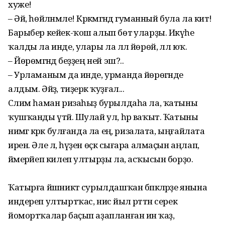
хуже!
– Әй, һөйләнмәле! Кәрәкмәгәндә гуманный була ла китә!
Барыбер кейек-ҡош алып бөтә уларҙы. Икәүһе
ҡалды ла инде, улары ла әллә йөрөй, әллә юҡ.
– Йөрөмәгәндә беҙҙең ней эш?..
– Урламаным да инде, урманда йөрөгәнде
алдым. Әйҙә, тиҙерәк ҡуҙғал...
Сәлим һаман ризаһыҙ бурылдаһа ла, ҡатыны
ҡушҡанды үтәй. Шулай ул, һәр ваҡыт. Ҡатыны
нимәгә кәрәк булғанда ла еңә, ризалата, ыңғайлата
ирен. Әле лә, һүҙен өҫкә сығара алмаҫын аңлап,
йәмерәйеп килеп ултырҙы ла, асҡысын борҙо.
Ҡатырға йәшниктә сурылдашҡан бәпкәләрҙе янына
индереп ултыртҡас, нисә йыл рәттән серек
йомортҡалар баҫып аҙапланған инә ҡаҙ,