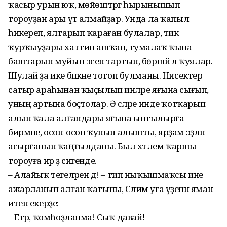
ҡасыр урын юҡ, мөйөштәргә һырынышып
тороуҙан ары үтә алмайҙар. Унда ла ҡапыл
һикереп, ялтарып ҡараған булалар, тик
ҡурҡыуҙары хаттин ашҡан, тумалаҡ ҡына
баштарын муйын эсенә тартып, бөршәйә лә ҡуялар.
Шулай ҙа ике бәпкәне тотоп булманы. Нисектер
сатыр араһынан ҡыҫылып инәләре яғына сығып,
уның артына боҫтолар. Ә әсәләре инде ҡотҡарып
алып ҡала алғандары яғына ынтылырға
бирмәне, осоп-осоп ҡунып алышты, ярҙам эҙләп
асырғанып ҡаңғылданы. Был хәтлем ҡаршы
тороуға ир ҙә сигенде.
– Алайыҡ тегеләрен дә! – тип ныҡышмаҡсы ине
ажарланып алған ҡатыны, Сәлим уға үҙенән яман
итеп екерҙе:
– Етәр, ҡомһоҙланма! Сыҡ давай!