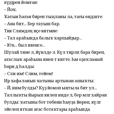
күҙҙәрен йомған:
– Йоҡ.
Ҡатын һағая биреп тыңланы ла, тағы өндәште:
– Ана бит... Бер тауыш бар.
Тик Сәлимдең иҫе китмәне:
– Тал араһында балыҡ ҡарпыйҙыр...
– Юҡ... был икенсе...
Шулай тине лә, йүнәлде лә. Күл тирәләп бара биреп,
ағаслыҡ араһына инеп тә китте. Һәм оҙаҡламай
һөрән дә һалды:
– Сәли-им! Сәлим, тейем!
Ир хафаланып ҡатыны артынан ашыҡты:
– Йә, нимә булды? Күҙ йомоп ынтыла бит ул...
Таллыҡты йырып килеп инде лә, бер мәлгә хайран
булды: ҡатыны бот төбөнән һыуҙа йөрөп, күлгә
эйелеп ятҡан ағас ботаҡтары араһында