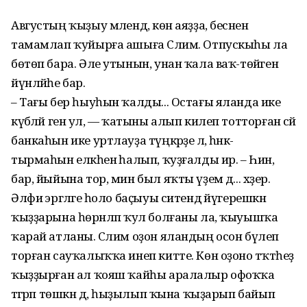
Августың ҡыҙыу мәлендә, көн аяҙҙа, бесәнен
тамамлап ҡуйырға ашыға Сәлим. Отпускыһы ла
бөтөп бара. Әле утынын, унан ҡала ваҡ-төйәген
йүнләйһе бар.
– Тағы бер һыуһын ҡалды... Остағы яланда ике
күбәләй генә ул, — ҡатыны алып килеп тотторған сәй
банкаһын ике уртлауҙа түңкәрҙе лә, һәнәк-
тырмаһын елкәһенә һалып, ҡуҙғалды ир. – Һин,
бар, йыйына тор, мин был яҡты үҙем дә... хәҙер.
Әлфиә эргәләге һоло баҫыуы ситендә йүгерешкән
ҡыҙҙарына һөрәнләп ҡул болғаны ла, ҡыуышҡа
ҡарай атланы. Сәлим оҙон яландың осон бүлеп
торған сауҡалыҡҡа инеп китте. Көн оҙоно тәҡәтһеҙ
ҡыҙҙырған ал ҡояш ҡайһы аралалыр офоҡҡа
тәгәрәп төшкән дә, һыҙылып ҡына ҡыҙарып байып