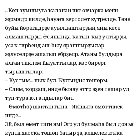
...Көн ауышыуға ҡаланан ике овчарка менән
эҙәрмәндәр килде, һауаға вертолет күтәрелде. Төнө
буйы йөрөгәндәрҙе ауылдаштарҙың яңы көсө
алмаштырҙы. Әсә янында ҡатын-ҡыҙ ултырҙы,
усаҡ тирәһендә аш-һыу яраштырҙылар,
эҙләүселәрҙе ашатып ебәрҙеләр. Атаны булдыра
алған тиклем йыуаттылар, көс бирергә
тырыштылар:
– Ҡустым... ныҡ бул. Ҡулыңды төшөрмә.
– Сәлим, ҡорҙаш, инде бынау эттәр эҙенә төшөр ул,
туп-тура юл алдылар бит.
– Өмөтһөҙ шайтан ғына... Яҡшыға өмөттәнәйек
инде...
Эй, был өмөт тигән нәмә! Әгәр ул булмаһа был донъя
күптән хаосҡа төшөп батыр ҙа, кешелек юҡҡа