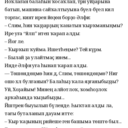
Йоҡлаған балаһын ҡосаҡлап, тәрән уйҙарына
батып, машина сайҡалтыуына бәүелә-бәүелә килә
торғас, кинәт иренә йөҙөн борҙо Әлфиә:
– Сәлим, һин ҡаҙҙарҙың ҡанатын ҡырҡманыңмы?
Ире уға “йәлп” итеп ҡарап алды:
– Йоғ әле.
– Ҡырҡып ҡуйма. Ишетәһеңме? Тейә күрмә.
– Былай ҙа улайтмаҫ инем...
Инде Әлфиә уға һынап ҡарап алды.
— Төшөндөңмө һин дә, Сәлим, төшөндөңмө? Нигә
ошо хәл булғанын? Балаһыҙ ҡала яҙғаныбыҙҙы?
Уй, Хоҙайым! Минең алйотлоҡ, ҡомһоҙлоҡ
арҡаһында ҡыҙыбыҙҙы...
Йәштәренә быуылып бүленде. Һыҡтап алды ла,
тағы буталанып дауам итте:
– Ҡыр ҡаҙының рәнйеше генә башыма төштө был...