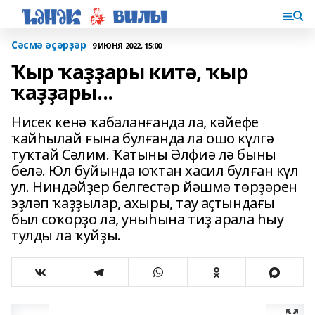
Сәсмә әҫәрҙәр
9 ИЮНЯ 2022, 15:00
Ҡыр ҡаҙҙары китә, ҡыр
ҡаҙҙары...
Нисек кенә ҡабаланғанда ла, кәйефе
ҡайһылай ғына булғанда ла ошо күлгә
туҡтай Сәлим. Ҡатыны Әлфиә лә быны
белә. Юл буйында юҡтан хасил булған күл
ул. Ниндәйҙер белгестәр йәшмә төрҙәрен
эҙләп ҡаҙҙылар, ахыры, тау аҫтындағы
был соҡорҙо ла, уныһына тиҙ арала һыу
тулды ла ҡуйҙы.