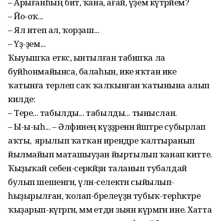
– Арығанһың бит, ҡана, ағай, үҙем күтәрәйем?
– Йо-оҡ...
– Ял итеп ал, ҡорҙаш...
– Үҙ-ҙем...
Ҡыуышҡа еткәс, ынтылған табипҡа ла
буйһонмайынса, балаһын, ике яҡтан ике
ҡатынға терәлеп саҡ ҡалҡынған ҡатынына алып
килде:
– Тере... табылды... табылды... тыныслан.
– Ы-ы-ыһ... – Әлфиәнең күҙҙәренән йәштәре субырлап
аҡты, ә ярылып ҡатҡан ирендәре ҡалтыранып
йылмайып маташыуҙан йыртылып ҡанап китте.
Ҡыҙыҡай себен-серәкәйҙән таланып тубалдай
булып шешенгән, үлән-селектән сыйылып-
һыҙырылған, ҡолап-бәрелеүҙән тубыҡ-терһәктәре
ҡыҙарып-күгәргән, әммә етди зыян күрмәгән ине. Хатта