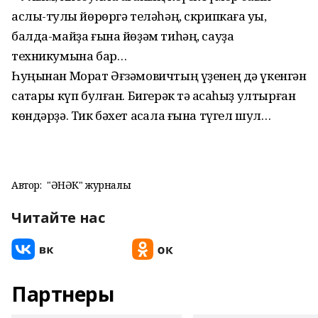
аслы-туҡлы йөрөргә теләһәң, скрипкаға уҡы,
балда-майҙа ғына йөҙәм тиһәң, сауҙа
техникумына бар…
Һуңынан Морат Әғзәмович­тың үҙенең дә үкенгән
саҡтары күп булған. Бигерәк тә аҡсаһыҙ ултырған
көндәрҙә. Тик бәхет аҡсала ғына түгел шул…
Автор:
"ҺӘНӘК" журналы
Читайте нас
Партнеры