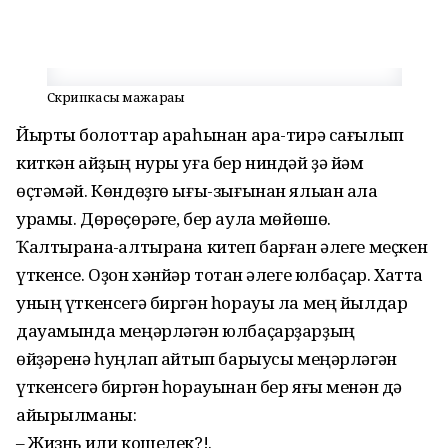
Скрипкасы мажараһы
Йыр­тыҡ болоттар араһынан ара-тирә сағылып
киткән айҙың нуры уға бер ниндәй ҙә йәм
өҫтәмәй. Көндөҙгө ығы-зы­ғы­нан ялыҡҡан ҡала
урамы. Дө­рөҫөрәге, бер аулаҡ мөйөшө.
Ҡалтырана-ҡалтырана китеп барған әлеге меҫкен
үткенсе. Оҙон хәнйәр тотҡан әлеге юлбаҫар. Хатта
уның үткенсегә биргән һорауы ла мең йылдар
дауамында меңәрләгән юл­баҫарҙарҙың
өйҙәренә һуңлап ҡайтып барыусы меңәрләгән
үткенсегә биргән һорауынан бер яғы менән дә
айырылманы:
– Жизнь или кошелек?!.