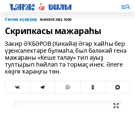
Сәсмә әҫәрҙәр
16 ИЮНЯ 2022, 10:00
Скрипкасы мажараһы
Закир ӘҠБӘРОВ (Хикәйә) Әгәр ҡайһы бер
үҙен­сә­лектәре булмаһа, был бәләкәй генә
мажараны «Кеше талау» тип ауыҙ
тултырып һөйләп тә тормаҫ инек. Әлеге
көҙгө ҡараңғы төн.