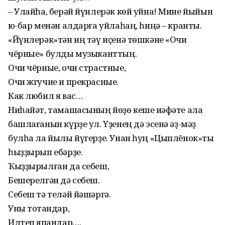
– Улайһа, берәй йүнлерәк көй уйна! Мине йыйын
юҡ-бар менән алдарға уйлаһаң, һиңә – кранты.
«Йүнлерәк»тән иң тәү иҫенә төшкәне «Очи
чёрные» булды музыканттың.
Очи чёрные, очи страстные,
Очи жгучие и прекрасные.
Как любил я вас…
Ниһайәт, тамашасының йөҙө кеше ҡиәфәте ала
башлағанын күрҙе ул. Үҙенең дә эсенә әҙ-мәҙ
булһа ла йылы йүгерҙе. Унан һуң «Цыплёнок»ты
һыҙ­ҙырып ебәрҙе.
Ҡыҙҙырылған да себеш,
Бешерелгән дә себеш.
Себеш тә теләй йәшәргә.
Уны тотҡандар,
Илтеп япҡандар….