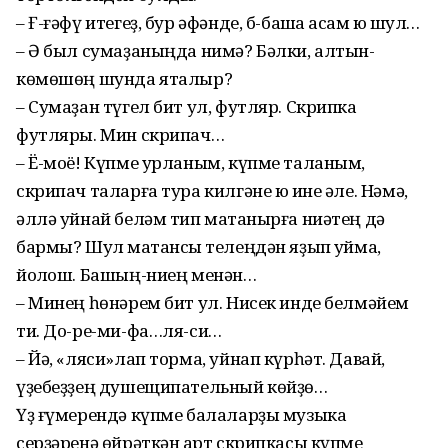
– Ғ-ғәфү итегеҙ, бур әфәнде, б-башҡа аҡсам юҡ шул…
– Ә был сумаҙаныңда нимә? Бәлки, алтын-
көмөшөң шунда яталыр?
– Сумаҙан түгел бит ул, футляр. Скрипка
футляры. Мин скрипач…
– Ё-моё! Күпме урланым, күпме таланым,
скрипач таларға тура килгәне юҡ ине әле. Нәмә,
әллә уйнай беләм тип маҡтанырға ниәтең дә
бармы? Шул маҡтансыҡ телеңдән яҙып ҡуйма,
йолҡош. Башың-ниең менән…
– Минең һөнәрем бит ул. Нисек инде белмәйем
ти. До-ре-ми-фа…ля-си…
– Йә, «ляси»лап торма, уйнап күрһәт. Давай,
үҙебеҙҙең душещипательный көйҙө…
Үҙ ғүмерендә күпме бала­ларҙы музыка
серҙәренә өй­рәткән ҡарт скрипкасы күпме