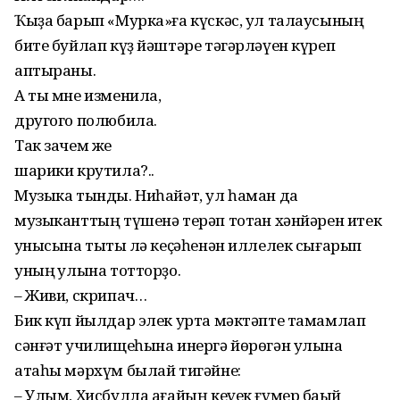
Ҡыҙа барып «Мурка»ға күс­кәс, ул талаусының
бите буйлап күҙ йәштәре тәгәрләүен күреп
аптыраны.
А ты мне изменила,
другого полюбила.
Так зачем же
шарики крутила?..
Музыка тынды. Ниһайәт, ул һаман да
музыканттың түшенә терәп тотҡан хәнйәрен итек
ҡунысына тыҡты лә кеҫәһенән иллелек сығарып
уның ҡулына тотторҙо.
– Живи, скрипач…
Бик күп йылдар элек урта мәктәпте тамамлап
сәнғәт училищеһына инергә йөрөгән улына
атаһы мәрхүм былай тиг­әйне:
– Улым, Хисбулла ағайың кеүек ғүмер баҡый