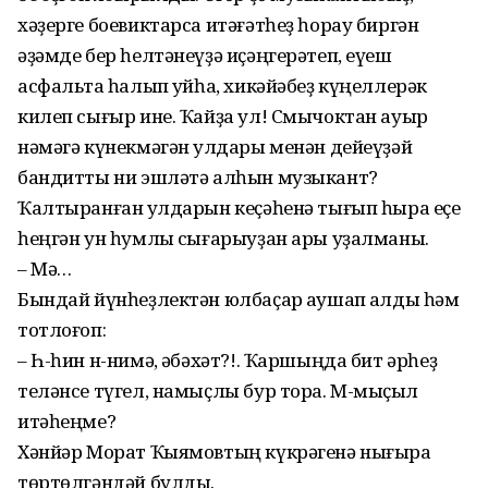
хәҙерге боевиктарса итәғәтһеҙ һорау биргән
әҙәмде бер һелтәнеүҙә иҫәңгерәтеп, еүеш
асфальтҡа һалып ҡуйһа, хикәйәбеҙ кү­ңеллерәк
килеп сығыр ине. Ҡайҙа ул! Смычоктан ауыр
нәмәгә күнекмәгән ҡулдары менән дейеүҙәй
бандитты ни эшләтә алһын музыкант?
Ҡалтыранған ҡулдарын кеҫә­һенә тығып һыра еҫе
һеңгән ун һумлыҡ сығарыуҙан ары уҙалманы.
– Мә…
Бындай йүнһеҙлектән юл­баҫар ҡаушап ҡалды һәм
тотлоғоп:
– Һ-һин н-нимә, ҡәбәхәт?!. Ҡаршыңда бит әрһеҙ
телән­се түгел, намыҫлы бур тора. М-мыҫҡыл
итәһеңме?
Хәнйәр Морат Ҡыямовтың күкрәгенә нығыраҡ
төртөл­гәндәй булды.