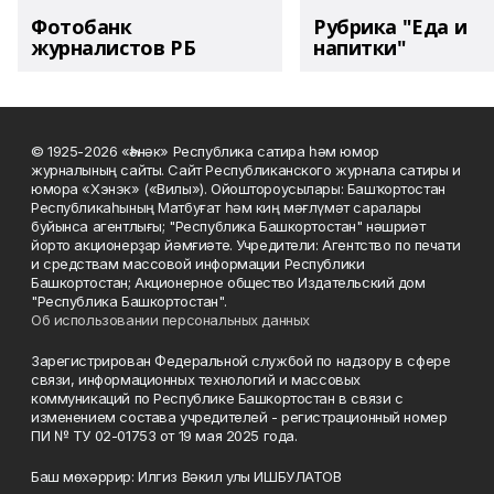
Фотобанк
Рубрика "Еда и
журналистов РБ
напитки"
© 1925-2026 «Һәнәк» Республика сатира һәм юмор
журналының сайты. Сайт Республиканского журнала сатиры и
юмора «Хэнэк» («Вилы»). Ойоштороусылары: Башҡортостан
Республикаһының Матбуғат һәм киң мәғлүмәт саралары
буйынса агентлығы; "Республика Башкортостан" нәшриәт
йорто акционерҙар йәмғиәте. Учредители: Агентство по печати
и средствам массовой информации Республики
Башкортостан; Акционерное общество Издательский дом
"Республика Башкортостан".
Об использовании персональных данных
Зарегистрирован Федеральной службой по надзору в сфере
связи, информационных технологий и массовых
коммуникаций по Республике Башкортостан в связи с
изменением состава учредителей - регистрационный номер
ПИ № ТУ 02-01753 от 19 мая 2025 года.
Баш мөхәррир: Илгиз Вәкил улы ИШБУЛАТОВ