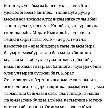
Ә инде уҡыусыбыҙҙы башта уҡ киҫәтеп ҡуйған
үҙенсә­легебеҙгә килһәк… таланыуға дусар
меҫкен аҡса тоҡсайы алтын-көмөшкә тулы ябай
таланыусы түгел шул. Ҡалабыҙҙың күренекле
скрипкасыһы Морат Ҡыямов. Ил елкәһенә
төшкән сираттағы бәлә – «дефолт» атлы
нәмәҫтәкәй – арыҡ бил­дәрҙе тағы ла ҡыҫыбыраҡ
быуырға мәжбүр иткән бер мәлдә балалар
музыка мәктәбе уҡытыусыларының былай ҙа
наҡыҫ эш хаҡын тотҡарлай башлағас (ауыҙҙы сөйгә
элеп ултырып булмай бит), Морат
Әғзәмовичтың бер таныш әр­мәне кафеһында
эске­селәргә төндәрен скрипка һыҙҙыртып, әҙ-мәҙ
табыш ала башлаған сағы. Был төндө табышы
ла әҙ-мәҙ генә булды. Етмәһә, көтмәгәндә өҫтөнә
өс ҡоҙғон ябырылды. Әгәр ҙә музы­кантыбыҙ,