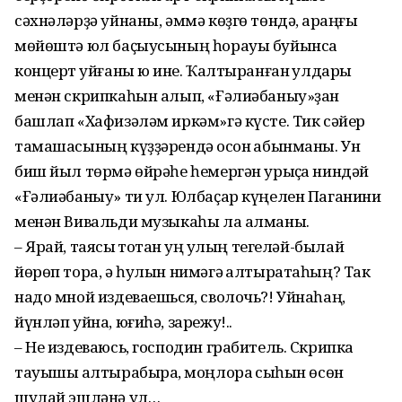
сәхнәләрҙә уйнаны, әммә көҙгө төндә, ҡараңғы
мөйөштә юл баҫыусының һорауы буйынса
концерт ҡуйғаны юҡ ине. Ҡал­тыранған ҡулдары
менән скрипкаһын алып, «Ғәлиә­баныу»ҙан
башлап «Хафизәләм иркәм»гә күсте. Тик сәйер
та­машасының күҙҙәрендә осҡон ҡабынманы. Ун
биш йыл төрмә өйрәһе һемергән урыҫҡа нин­дәй
«Ғәлиәбаныу» ти ул. Юл­баҫар күңелен Паганини
менән Вивальди музыкаһы ла алманы.
– Ярай, таяҡсыҡ тотҡан уң ҡулың тегеләй-былай
йөрөп тора, ә һулын нимәгә ҡалты­ратаһың? Так
надо мной издеваешься, сволочь?! Уйнаһаң,
йүнләп уйна, юғиһә, зарежу!..
– Не издеваюсь, господин грабитель. Скрипка
тауышы ҡалтырабыраҡ, моңлораҡ сыҡһын өсөн
шулай эшләнә ул…