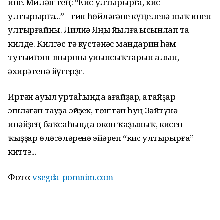
ине. Миләштең: “Кис ултырырға, кис
ултырырға...” - тип һөйләгәне күңеленә ныҡ инеп
ултырғайны. Лилиә Яңы йылға ысынлап та
килде. Килгәс тә күстәнәс мандарин һәм
тутыйғош-шыршы уйынсыҡтарын алып,
әхирәтенә йүгерҙе.
Иртән ауыл уртаһында ағайҙар, атайҙар
эшләгән тауҙа эйҙек, төштән һуң Зәйтүнә
инәйҙең баҡсаһында окоп ҡаҙыныҡ, кисен
ҡыҙҙар өләсәләренә эйәреп “кис ултырырға”
китте...
Фото:
vsegda-pomnim.com