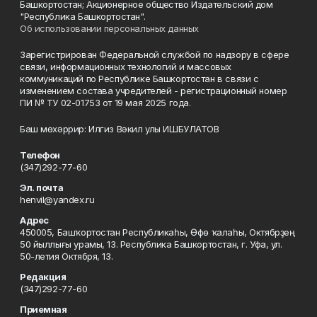
Башкортостан; Акционерное общество Издательский дом
"Республика Башкортостан".
Об использовании персональных данных
Зарегистрирован Федеральной службой по надзору в сфере
связи, информационных технологий и массовых
коммуникаций по Республике Башкортостан в связи с
изменением состава учредителей - регистрационный номер
ПИ № ТУ 02-01753 от 19 мая 2025 года.
Баш мөхәррир: Илгиз Вәкил улы ИШБУЛАТОВ
Телефон
(347)292-77-60
Эл. почта
henvil@yandex.ru
Адрес
450005, Башҡортостан Республикаһы, Өфө ҡалаһы, Октябрҙең
50 йыллығы урамы, 13. Республика Башкортостан, г. Уфа, ул.
50-летия Октября, 13.
Редакция
(347)292-77-60
Приемная