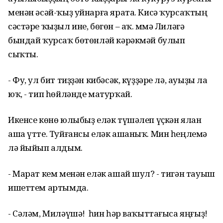
менән әсәй-ҡыҙ уйнарға ярата. Кисә ҡурсаҡтың
сәстәре ҡыҙыл ине, бөгөн – аҡ. Әммә Лиләгә
бындай ҡурсаҡ бөтөнләй кәрәкмәй булып
сыҡты.
- Фу, ул бит тиҙҙән кибәсәк, күҙҙәре лә, ауыҙы ла
юҡ, - тип һөйләнде матурҡай.
Икенсе көнө юлыбыҙ еләк түшәлеп үҫкән ялан
аша үтте. Туйғансы еләк ашаныҡ. Мин һеңлемә
лә йыйып алдым.
- Марат кем менән еләк ашай шул? - тигән тауыш
ишеттем артымда.
- Сәләм, Миләүшә! Ә һин һәр ваҡыттағыса яңғыҙ!