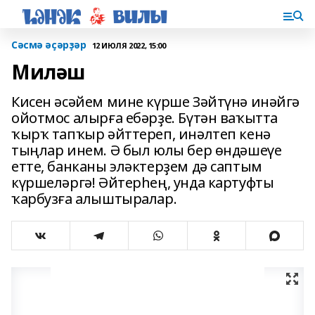
Сәсмә әҫәрҙәр
12 ИЮЛЯ 2022, 15:00
Миләш
Кисен әсәйем мине күрше Зәйтүнә инәйгә
ойотмос алырға ебәрҙе. Бүтән ваҡытта
ҡырҡ тапҡыр әйттереп, инәлтеп кенә
тыңлар инем. Ә был юлы бер өндәшеүе
етте, банканы эләктерҙем дә саптым
күршеләргә! Әйтерһең, унда картуфты
ҡарбузға алыштыралар.