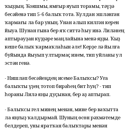
ҡыҙҙың. Ҡояшмы, ямғыр яуып торамы, тәүҙә
бесәйенә тип 5-6 балыҡ тота. Ҡулдан эшләнгән
ҡармағы ла бар уның. Унан алып килгән керен
йыуа. Шунан ғына бер яҡ ситтә һыу инә. Лиләнең
аптырауҙан күҙҙәре маңлайына менә яҙҙы. Ҡыҙ
кеше балыҡ ҡармаҡлаһын әле! Керҙе лә йылға
буйында йыуып ултырмаҫ инем, тип уйланы ул
эстән генә.
- Нишләп бесәйеңдең исеме Балыҡсы? Уға
балыҡты үҙең тотоп бирәһең бит һуң? - тип
һораны Лилә яңы дуҫынан, бер аҙ аптырап.
- Балыҡсы гел минең менән, мине бер ваҡытта
ла яңғыҙ ҡалдырмай. Шуның өсөн рәхмәтемде
белдереп, уны яратҡан балыҡтары менән