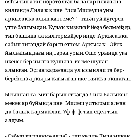
ояһы тип атап йөрөтөлгән балалар пляжына
килгәндә Лилә юҡ ине. “Әллә Миләүшә уны
арҡысаҡҡа алып киттеме?” - тигән уй йүгереп
үтте башымдан. Ҡунаҡ ҡыҙыҡай йөҙә белмәйҙер,
тип башына ла килтермәйҙер инде. Арҡысаҡҡа
сабып тигәндәй барып еттем. Арҡысаҡ – Эйек
йылғаһындағы иң тәрән урын. Ошо урында уға
икенсе бер йылға ҡушыла, исеме шунан
алынған. Өҫтән ҡарағанда ул ысынлап та бер-
береһенә арҡыры ҡағылған ике таяҡҡа оҡшаған.
Ысынлап та, мин барып еткәндә Лилә Балыҡсы
менән яр буйында ине. Ә Миләш ултырып алған
да балыҡ ҡармаҡлай. Уф-ф-ф, тип еңел тын
алдым.
- Сабып килдеңме әллә? - тип көлдө Лилә минән.