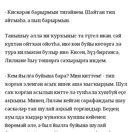
- Кискәрәк барырмын тигәйнем. Шайтан тип
әйтмәһә, алып барырмын.
Танышыу әллә ни ҡурҡыныс та түгел икән. Әсәй
күптән ойтҡан ойотһа, ике көн буйы көтөргә лә
тура килмәгән булыр ине. Кисен, һүҙ биргәнсә,
Лилиәне һыу төшөргә саҡырырға индем.
- Кем йылға буйына бара? Мин киттем! - тип
ҡорған эленгән асыҡ ишек аша ҡысҡырҙым. Шул
саҡ ҡорған асылып китте лә тупһала хушбуй еҫе
аңҡыны. Минең Лиләм кейгән сарафандағы шау
сәскәләр тап шулай аңҡый торғандыр. Беҙҙең
ауылда ҡыҙҙар ҡунаҡҡа ҡупшы кейенеп
йөрөмәй әле, ә был йылға буйына шулай