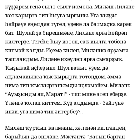
күҙҙәрем генә сылт-сылт йомола. Миләш Лиләне
ҡотҡарырға тип һыуға ырғыны. Уға ҡыҙҙы
һөйрәүе еңелдән түгел, үҙенә ла батмаҫҡа кәрәк
бит. Шулай ҙа бирешмәне, Лиләне ярға һөйрәп
килтерҙе. Тегеһе, һыу йотоп, саҡ йылға төбөнә
китмәй ҡалды. Иҫемә килеп, Миләшкә ярҙамға
ташландым. Лиләне икәүләп ярға сығарҙыҡ.
Ҡыҙыҡай иҫһеҙ ине. Шул ваҡыт үҙем дә
аңламайынса ҡысҡырырға тотондом, әммә
нимә тип ҡысҡырғанымды иҫләмәйем. Миләш:
“Ауыҙыңды яп, Марат!” - тип мине этеп ебәрҙе.
Үләнгә ҡолап киттем. Күҙ алдымда - Зәйтүнә
инәй, уға нимә тип әйтербеҙ?..
Миләш ҡурҡып ҡалманы, хәленән килгәндең
барыһын да эшләне. Мәктәптә “Батып барған