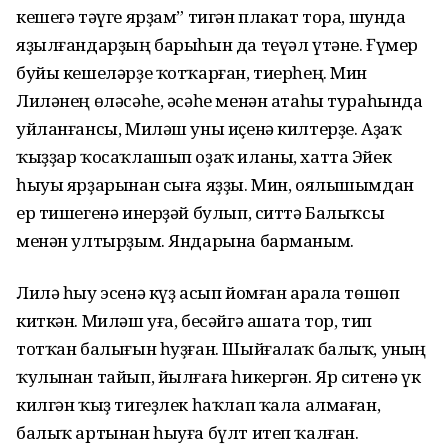
кешегә тәүге ярҙам” тигән плакат тора, шунда
яҙылғандарҙың барыһын да теүәл үтәне. Ғүмер
буйы кешеләрҙе ҡотҡарған, тиерһең. Мин
Лиләнең өләсәһе, әсәһе менән атаһы тураһында
уйланғансы, Миләш уны иҫенә килтерҙе. Аҙаҡ
ҡыҙҙар ҡосаҡлашып оҙаҡ иланы, хатта Эйек
һыуы ярҙарынан сыға яҙҙы. Мин, оялышымдан
ер тишегенә инерҙәй булып, ситтә Балыҡсы
менән ултырҙым. Яндарына барманым.
Лилә һыу эсенә күҙ асып йомған арала төшөп
киткән. Миләш уға, бесәйгә ашата тор, тип
тотҡан балығын һуҙған. Шыйғалаҡ балыҡ, уның
ҡулынан тайып, йылғаға һикергән. Яр ситенә үк
килгән ҡыҙ тигеҙлек һаҡлап ҡала алмаған,
балыҡ артынан һыуға бүлт итеп ҡалған.