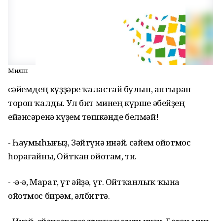
Миләш
Әсәйемдең күҙҙәре ҡаластай булып, аптырап
тороп ҡалды. Ул бит минең күрше әбейҙең
ейәнсәренә күҙем төшкәнде белмәй!
- Һаумыһығыҙ, Зәйтүнә инәй. Әсәйем ойотмос
һорағайны, Ойтҡан ойотам, ти.
- Ә-ә-ә, Марат, үт әйҙә, үт. Ойтҡанлыҡ ҡына
ойотмос бирәм, әлбиттә.