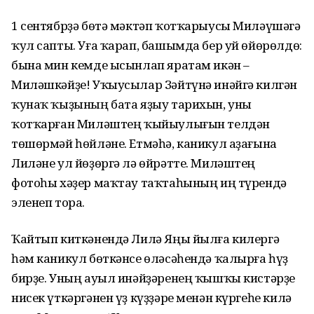
1 сентябрҙә бөтә мәктәп ҡотҡарыусы Миләүшәгә
ҡул сапты. Уға ҡарап, башымда бер уй өйөрөлдө:
бына мин кемде ысынлап яратам икән –
Миләшкәйҙе! Уҡыусылар Зәйтүнә инәйгә килгән
ҡунаҡ ҡыҙының бата яҙыу тарихын, уны
ҡотҡарған Миләштең ҡыйыулығын телдән
төшөрмәй һөйләне. Етмәһә, каникул аҙағына
Лиләне ул йөҙөргә лә өйрәтте. Миләштең
фотоһы хәҙер маҡтау таҡтаһының иң түрендә
эленеп тора.
Ҡайтып киткәнендә Лилә Яңы йылға килергә
һәм каникул бөткәнсе өләсәһендә ҡалырға һүҙ
бирҙе. Уның ауыл инәйҙәренең ҡышҡы кистәрҙе
нисек үткәргәнен үҙ күҙҙәре менән күргеһе килә