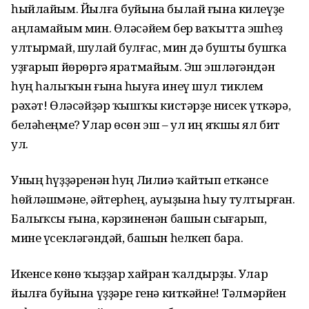
һыйлайым. Йылға буйына былай ғына килеүҙе
аңламайым мин. Өләсәйем бер ваҡытта эшһеҙ
ултырмай, шулай булғас, мин дә бушты бушҡа
уҙғарып йөрөргә яратмайым. Эш эшләгәндән
һуң һалыҡын ғына һыуға инеү шул тиклем
рәхәт! Өләсәйҙәр ҡышҡы кистәрҙе нисек үткәрә,
беләһеңме? Улар өсөн эш – ул иң яҡшы ял бит
ул.
Уның һүҙҙәренән һуң Лилиә ҡайтып еткәнсе
һөйләшмәне, әйтерһең, ауыҙына һыу тултырған.
Балыҡсы ғына, кәрзиненән башын сығарып,
мине үсекләгәндәй, башын һелкеп бара.
Икенсе көнө ҡыҙҙар хайран ҡалдырҙы. Улар
йылға буйына үҙҙәре генә киткәйне! Тәлмәрйен