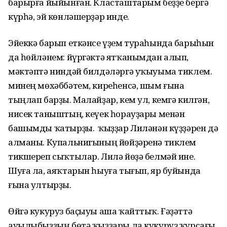
барырға йыйынған. Класташтарым беҙҙе бергә
күрһә, эй көнләшерҙәр инде.
Эйеккә барып еткәнсе үҙем тураһында барыһын
да һөйләнем: йүргәктә ятҡанымдан алып,
мәктәптә ниндәй билдәләргә уҡыуыма тиклем. Ә
минең мөхәббәтем, киреһенсә, шым ғына
тыңлап барҙы. Малайҙар, кем ул, кемгә килгән,
нисек таныштың, кеүек һорауҙары менән
башымды ҡатырҙы. Ә ҡыҙҙар Лиләнән күҙҙәрен дә
алманы. Купальнигының йөйҙәренә тиклем
тикшереп сыҡтылар. Лилә йөҙә белмәй ине.
Шуға ла, аяҡтарын һыуға тығып, яр буйында
ғына ултырҙы.
Өйгә кукуруз баҫыуы аша ҡайттыҡ. Ғәҙәттә
ауылыбыҙҙың бөтә ҡыҙҙары ла кукуруз ҡурсағы