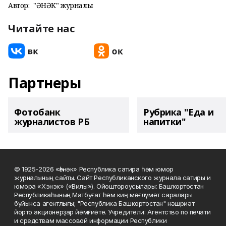
Автор:
"ҺӘНӘК" журналы
Читайте нас
Партнеры
Фотобанк
Рубрика "Еда и
журналистов РБ
напитки"
© 1925-2026 «Һәнәк» Республика сатира һәм юмор
журналының сайты. Сайт Республиканского журнала сатиры и
юмора «Хэнэк» («Вилы»). Ойоштороусылары: Башҡортостан
Республикаһының Матбуғат һәм киң мәғлүмәт саралары
буйынса агентлығы; "Республика Башкортостан" нәшриәт
йорто акционерҙар йәмғиәте. Учредители: Агентство по печати
и средствам массовой информации Республики