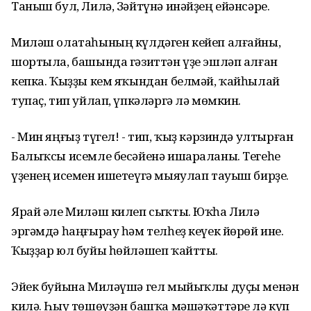
Таныш бул, Лилә, Зәйтүнә инәйҙең ейәнсәре.
Миләш олатаһының күлдәген кейеп алғайны,
шортыла, башында гәзиттән үҙе эшләп алған
кепка. Ҡыҙҙы кем яҡындан белмәй, ҡайһылай
тупаҫ, тип уйлап, үпкәләргә лә мөмкин.
- Мин яңғыҙ түгел! - тип, ҡыҙ кәрзиндә ултырған
Балыҡсы исемле бесәйенә ишараланы. Тегеһе
үҙенең исемен ишетеүгә мыяулап тауыш бирҙе.
Ярай әле Миләш килеп сыҡты. Юҡһа Лилә
эргәмдә һаңғырау һәм телһеҙ кеүек йөрөй ине.
Ҡыҙҙар юл буйы һөйләшеп ҡайтты.
Эйек буйына Миләүшә гел мыйыҡлы дуҫы менән
килә. Һыу төшөүҙән башҡа мәшәҡәттәре лә күп