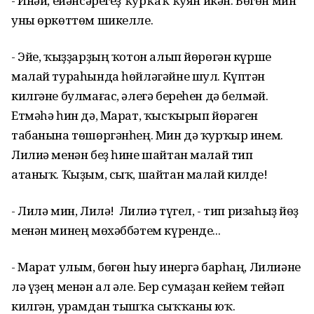
- Инәй, ейәнсәрегеҙ ҡурҡаҡ ҡуян икән. Бөгөн мин
уны өркөттөм шикелле.
- Эйе, ҡыҙҙарҙың ҡотон алып йөрөгән күрше
малай тураһында һөйләгәйне шул. Күптән
килгәне булмағас, әлегә береһен дә белмәй.
Етмәһә һин дә, Марат, ҡысҡырып йөрәген
табанына төшөргәнһең. Мин дә ҡурҡыр инем.
Лилиә менән беҙ һине шайтан малай тип
атаныҡ. Ҡыҙым, сыҡ, шайтан малай килде!
- Лилә мин, Лилә! Ә Лилиә түгел, - тип ризаһыҙ йөҙ
менән минең мөхәббәтем күренде...
- Марат улым, бөгөн һыу инергә барһаң, Лилиәне
лә үҙең менән ал әле. Бер сумаҙан кейем тейәп
килгән, урамдан тышҡа сыҡҡаны юҡ.