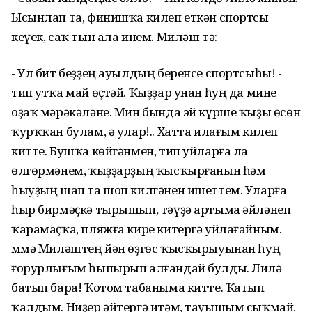
Ысынлап та, финишҡа килеп еткән спортсы
кеүек, саҡ тын ала инем. Миләш тә:
- Ул бит беҙҙең ауылдың беренсе спортсыһы! -
тип утҡа май өҫтәй. Ҡыҙҙар унан һуң да мине
оҙаҡ мәрәкәләне. Мин бында эй күрше ҡыҙы өсөн
ҡурҡҡан булам, ә улар!.. Хатта илағым килеп
китте. Бушҡа көйгәнмен, тип уйларға ла
өлгөрмәнем, ҡыҙҙарҙың ҡысҡырғанын һәм
һыуҙың шап та шоп килгәнен ишеттем. Уларға
һыр бирмәҫкә тырышып, тәүҙә артыма әйләнеп
ҡарамаҫҡа, пляжға кире китергә уйлағайным.
Әммә Миләштең йән өҙгөс ҡысҡырыуынан һуң
ғорурлығым һыпырып алғандай булды. Лилә
батып бара! Ҡотом табаныма китте. Ҡатып
ҡалдым. Ниҙер әйтергә итәм, тауышым сыҡмай,