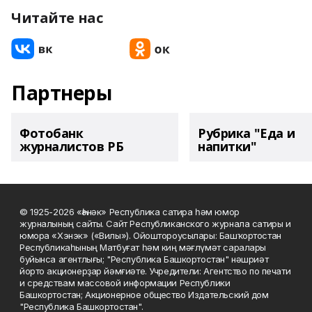
Читайте нас
Партнеры
Фотобанк
Рубрика "Еда и
журналистов РБ
напитки"
© 1925-2026 «Һәнәк» Республика сатира һәм юмор
журналының сайты. Сайт Республиканского журнала сатиры и
юмора «Хэнэк» («Вилы»). Ойоштороусылары: Башҡортостан
Республикаһының Матбуғат һәм киң мәғлүмәт саралары
буйынса агентлығы; "Республика Башкортостан" нәшриәт
йорто акционерҙар йәмғиәте. Учредители: Агентство по печати
и средствам массовой информации Республики
Башкортостан; Акционерное общество Издательский дом
"Республика Башкортостан".