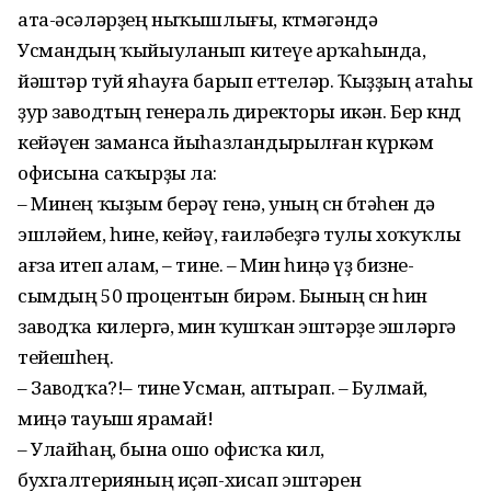
ата-әсәләрҙең ныҡышлығы, көтмә­гәндә
Усмандың ҡыйыуланып китеүе арҡаһында,
йәштәр туй яһауға барып еттеләр. Ҡыҙҙың атаһы
ҙур заводтың генераль директоры икән. Бер көндө
кейәүен заманса йыһазланды­рылған күркәм
офисына саҡыр­ҙы ла:
– Минең ҡыҙым берәү генә, уның өсөн бөтәһен дә
эшлә­йем, һине, кейәү, ғаиләбеҙгә тулы хоҡуҡлы
ағза итеп алам, – тине. – Мин һиңә үҙ бизне­
сымдың 50 процентын бирәм. Бының өсөн һин
заводҡа килер­гә, мин ҡушҡан эштәрҙе эш­ләргә
тейешһең.
– Заводҡа?!– тине Усман, аптырап. – Булмай,
миңә тауыш ярамай!
– Улайһаң, бына ошо офисҡа кил,
бухгалтерияның иҫәп-хисап эштәрен