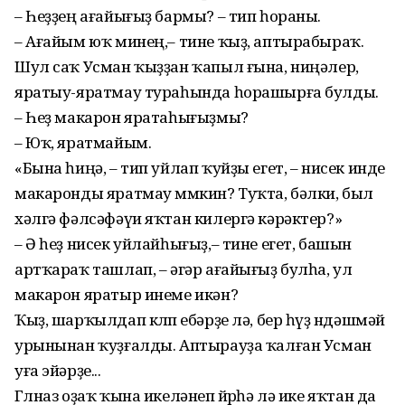
– Һеҙҙең ағайығыҙ бармы? – тип һораны.
– Ағайым юҡ минең,– тине ҡыҙ, аптырабыраҡ.
Шул саҡ Усман ҡыҙҙан ҡапыл ғына, ниңәлер,
яратыу-яратмау тураһында һорашырға булды.
– Һеҙ макарон яратаһы­ғыҙмы?
– Юҡ, яратмайым.
«Бына һиңә, – тип уйлап ҡуй­ҙы егет, – нисек инде
макарон­ды яратмау мөмкин? Туҡта, бәлки, был
хәлгә фәлсәфәүи яҡтан килергә кәрәктер?»
– Ә һеҙ нисек уйлайһығыҙ,– тине егет, башын
артҡараҡ ташлап, – әгәр ағайығыҙ булһа, ул
макарон яратыр инеме икән?
Ҡыҙ, шарҡылдап көлөп ебәр­ҙе лә, бер һүҙ өндәшмәй
уры­н­ынан ҡуҙғалды. Аптырауҙа ҡалған Усман
уға эйәрҙе...
Гөлназ оҙаҡ ҡына икеләнеп йөрөһә лә ике яҡтан да