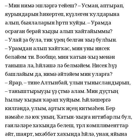
– Мин нимә эшләргә тейеш? – Усман, аптырап,
яурындарын һикертеп, күҙлеген ҡулдарына
алып, быялаларын һөртөп ҡуй­ҙы. – Урамда
осраған берәй ҡыҙҙы алып ҡайтайыммы?
– Улай ҙа була, тик үҙең бел­гән ҡыҙ булһын.
– Урамдан алып ҡайтҡас, мин уны нисек
беләйем ти. Вообще, мин ҡатын-ҡыҙ менән
таныша ла, һөйләшә лә белмәйем. Нисек һүҙ
башлайым да, нимә әйтәйем мин уларға?
– Ярар, – тине Алтынбай, улын тынысландырып,
– таныш­тырыуҙы үҙ өҫтөмә алам. Мин дуҫтың
һылыу ҡыҙын ҡарап ҡуйҙым. Һөйләшергә
килгәндә, улым, артыҡ иҫең китмәһен. Бер
нәмәһе лә юҡ уның. Ҡатын-ҡыҙға иғтибарлы бул,
ғаиләләре хаҡында белеш, төрлө компли­менттар
әйт, шаярт, мөхәббәт хаҡында һөйлә, унан, яйына