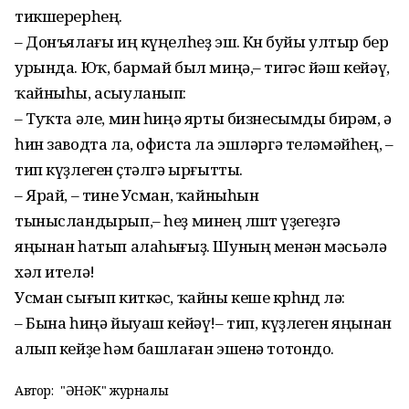
тикшерерһең.
– Донъялағы иң күңелһеҙ эш. Көнө буйы ултыр бер
урында. Юҡ, бармай был миңә,– тигәс йәш кейәү,
ҡайныһы, асыу­ла­нып:
– Туҡта әле, мин һиңә ярты бизнесымды бирәм, ә
һин заводта ла, офиста ла эшләргә теләмәйһең, –
тип күҙлеген өҫтәлгә ырғытты.
– Ярай, – тине Усман, ҡай­ныһын
тынысландырып,– һеҙ минең өлөштө үҙегеҙгә
яңынан һатып алаһығыҙ. Шуның менән мәсьәлә
хәл ителә!
Усман сығып киткәс, ҡайны кеше көрһөндө лә:
– Бына һиңә йыуаш кейәү!– тип, күҙлеген яңынан
алып кейҙе һәм башлаған эшенә тотондо.
Автор:
"ҺӘНӘК" журналы