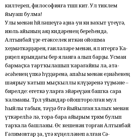
килтереп, философияға төшөп кит. Ул тиклем
йыуаш булма!
Улы менән һөйләшеүгә аҙна-ун көн ваҡыт үтеүгә,
июль айы­ның аяҙ көндәренең береһендә,
Алтынбай үҙе етәкселек иткән ойошма
хеҙмәткәрҙәрен, ғаи­лә­ләре менән, ял итергә Ҡа­
риҙел ярындағы бер яланға алып барҙы. Усман
бармаҫҡа тартҡылашып ҡарағайны ла, ата-
әсәһенең үпкә һүҙҙәренә, апаһы менән еҙнәһенең
шая­рыу ҡатыш мыҫҡыллы көлөү­ҙәренә түҙмәне –
бирелде: егеткә уларға эйәреүҙән башҡа сара
ҡалманы. Төрлө уйындар ойошторолған мул
һыйлы та­бын, тәүҙә бөтә йыйылған ха­лыҡ менән
үткәрелһә лә, тора-бара айы­рым төркөм булып
тарҡала башланы. Өс кеше­нән торған Алтынбай
Ғәли­мовтар ҙа, үтә күңелләнеп алған Сә­