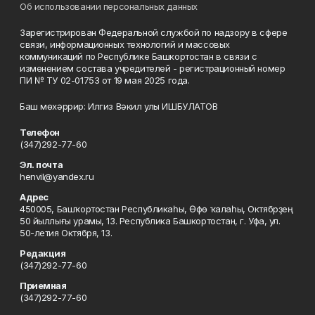
Об использовании персональных данных
Зарегистрирован Федеральной службой по надзору в сфере
связи, информационных технологий и массовых
коммуникаций по Республике Башкортостан в связи с
изменением состава учредителей - регистрационный номер
ПИ № ТУ 02-01753 от 19 мая 2025 года.
Баш мөхәррир: Илгиз Вәкил улы ИШБУЛАТОВ
Телефон
(347)292-77-60
Эл. почта
henvil@yandex.ru
Адрес
450005, Башҡортостан Республикаһы, Өфө ҡалаһы, Октябрҙең
50 йыллығы урамы, 13. Республика Башкортостан, г. Уфа, ул.
50-летия Октября, 13.
Редакция
(347)292-77-60
Приемная
(347)292-77-60