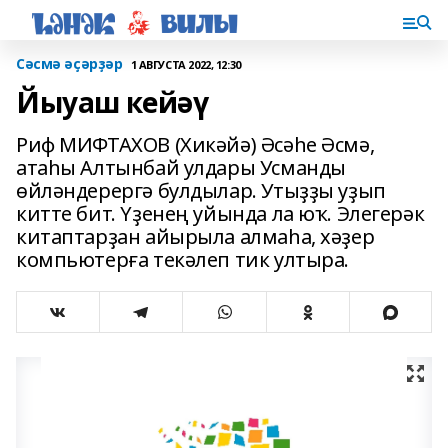
Сәсмә әҫәрҙәр
1 АВГУСТА 2022, 12:30
Йыуаш кейәү
Риф МИФТАХОВ (Хикәйә) Әсәһе Әсмә,
атаһы Ал­тынбай улдары Усманды
өйләндерергә булды­лар. Утыҙҙы уҙып
китте бит. Үҙенең уйында ла юҡ. Элегерәк
китап­тарҙан айырыла алмаһа, хәҙер
компьютерға текәлеп тик ул­тыра.