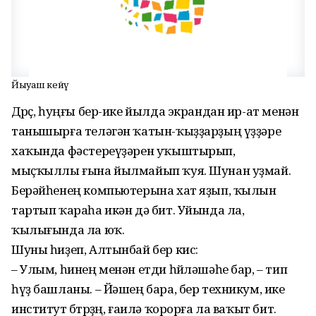
Йыуаш кейәү
Дөрөҫ, һуңғы бер-ике йылда экрандан ир-ат менән
танышырға теләгән ҡатын-ҡыҙҙарҙың үҙҙәре
хаҡында фәстереүҙәрен уҡыштырып,
мыҫҡыллы ғына йылмайып ҡуя. Шунан уҙмай.
Берәйһенең компьютерына хат яҙып, ҡылын
тартып ҡараһа икән дә бит. Уйында ла,
ҡылығында ла юҡ.
Шуны һиҙеп, Алтынбай бер кис:
– Улым, һинең менән етди һөйләшәһе бар, – тип
һүҙ баш­ланы. – Йәшең бара, бер техни­кум, ике
институт бөтөрҙөң, ғаилә ҡорорға ла ваҡыт бит.