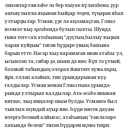
лиховтар ғаиләһе лә бер ҡы­уаҡ күлә­гәһенә, ҙур
ашъ­яулыҡ­ҡа яңынан һыйҙар теҙеп, түңәрәк яһап
ултыр­ҙылар. Усман, үҙе лә аңла­маҫтан, Гөлназ
исемле ҡыҙ эргәһендә булып сыҡты. Шунда
ғына теге саҡ атаһы­ның "дуҫтың һылыу ҡыҙын
ҡарап ҡуйҙым" тигән һүҙҙәре уның башына
барып етте. Насар ҡыҙ ҡара­маған икән атаһы: ул,
ысынлап та, сибәр ҙә, шаян да ине. Күп тә үтмәй,
бәләкәй та­бындың олораҡ йәштәге ху­жалары,
йөрөп, елләп ала­йыҡ, тип урын­дарынан ҡуҙ­
ғалдылар. Усман менән Гөлназ ғына урында­
рында ултырып ҡалды­лар. Ата-әсәһе янынан
киткәс, ҡыҙ ниңәлер шым булды. Усманға был
тынлыҡ шундай ауыр ине. Һүҙҙе нисек дауам
итергә бел­мәй алйығас, ата­һының "ғаилә­ләре
хаҡында белеш" тигән һүҙҙәрен иҫенә төшөрөп: