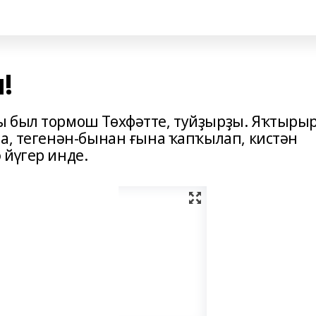
!
ы был тормош Төхфәтте, туйҙырҙы. Яҡтырыр
та, тегенән-бынан ғына ҡапҡылап, кистән
 йүгер инде.