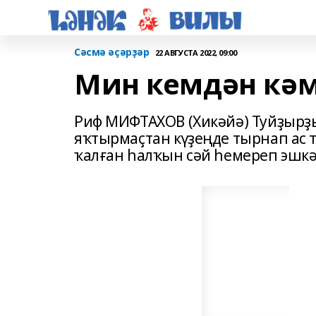
Сәсмә әҫәрҙәр
22 АВГУСТА 2022, 09:00
Мин кемдән кәм
Риф МИФТАХОВ (Хикәйә) Туйҙырҙ
яҡтырмаҫтан күҙеңде тырнап ас 
ҡалған һалҡын сәй һемереп эшкә