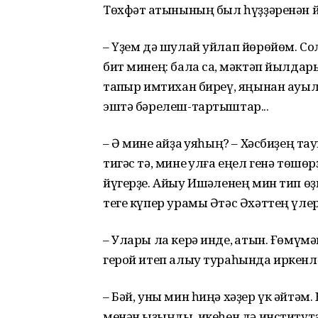
Төхфәт ҡатынының был һүҙҙәренән й
– Үҙем дә шулай уйлап йөрөйөм. С
бит минең: бала саҡ, мәктәп йылдары
тапҡыр имтихан биреү, яңынан ауыл
эштә бәрелеш-тартыштар...
– Ә мине ҡайҙа ҡуяһың? – Хәсбиҙең 
тигәс тә, мине ҡулға еңел генә тө
йүгерҙе. Айыу Ишҡәленең мин тип өҙ
теге күпер урамы Әтәс Әхәттең үлер 
– Улары ла керә инде, ҡатын. Ғөмүмә
герой итеп алыу тураһында иркен
– Бәй, уны мин һиңә хәҙер үк әйтәм.
менән ҡыҙыңды, икеһен дә институт