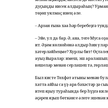
дуҫыңды нисек ҡалдыраһың? Урманғ
төҙөп ҡуялмаҫ инең әле.
– Арзан ғына хаҡҡа һәр беребеҙгә тун
– Эйе, ул да бар. Ә, ана, теге Муса ҡ
ит. Әҙәм көлкөһөнә ҡалдыр һин ула
хәтерләйһеңме? Хурлыҡ бит! Өҫтәлен
ауыҙ йыралар: имеш, эш аралашып,
кешеләр менән серләшеп тә, гөрләше
Был кисте Төхфәт ҡатыны менән була
хатта ҡайһы саҡ үҙ-ара бәхәстәр ҙә сы
итеп яҙыу тураһында бер һүҙгә киле
әҫәрен яҙып бөткәнсе әлеге эшенән ки