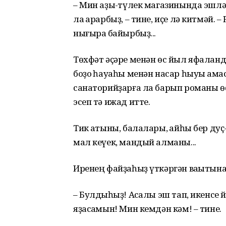
– Мин аҙыҡ-түлек магазинында эшлә
ла ҡарарбыҙ, – тине, иҫе лә китмәй.
нығыраҡ байырбыҙ...
Төхфәт әҫәре менән өс йыл яфаланд
боҙоҡ һауаһы менән насар һыуы ҡам
санаторийҙарға ла барып романы өҫ
эсеп тә ижад итте.
Тик ҡатыны, балалары, ҡайһы бер дуҫ
мал кеүек, мандый алманы...
Иренең файҙаһыҙ үткәргән ваҡытына 
– Булдыҡһыҙ! Аҡсалы эш тап, икенсе
яҙасаҡмын! Мин кемдән кәм! – тине.