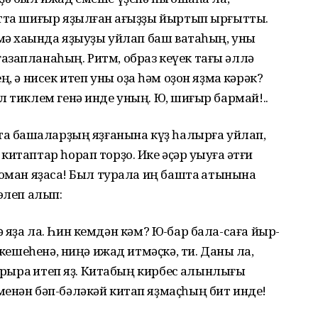
атта шиғыр яҙылған ҡағыҙҙы йыртып ырғытты.
имә хаҡында яҙыуҙы уйлап баш ватаһың, уны
запланаһың. Ритм, образ кеүек тағы әллә
, ә нисек итеп уны оҙаҡ һәм оҙон яҙмаҡ кәрәк?
 тиклем генә инде уның. Юҡ, шиғыр бармай!..
та башҡаларҙың яҙғанына күҙ һалырға уйлап,
итаптар һорап торҙо. Ике әҫәр уҡыуға ҡәтғи
оман яҙасаҡ! Был турала иң башта ҡатынына
элеп алып:
 лә яҙа ла. Һин кемдән кәм? Юҡ-бар бала-саға йыр-
 кешеһенә, ниңә ижад итмәҫкә, ти. Даны ла,
урыраҡ итеп яҙ. Китабың кирбес ҡалынлығы
енән бәп-бәләкәй китап яҙмаҫһың бит инде!