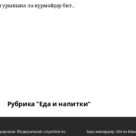
 урынына ла күрмәйҙәр бит...
Рубрика "Еда и напитки"
рирован Федеральной службой по
Баш мөхәррир: Илгиз Вә