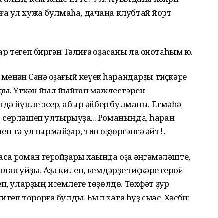
а ул хужа булмаһа, дачаңа клубтай йорт
дар тегеп биргән Тәлиға ҡоҙасаны ла онотаһым юҡ.
оҙа менән Сәнә ҡоҙағый кеүек һарандарҙы тиҫкәре
рҙы. Үткән йыл йыйған мәжлестәрен
дә йүнле эсер, ҡабыр әйбер булманы. Етмәһә,
 серләшеп ултырыуҙа... Романыңда, һаран
п тә ултырмайҙар, тип өҙҙөргәнсә әйт!..
саҡ роман геройҙары хаҡында оҙаҡ әңгәмәләште,
ҡҡылап ҡуйҙы. Аҙаҡ килеп, кемдәрҙе тиҫкәре герой
п, уларҙың исемлеге төҙөлдө. Төхфәт ҙур
теп торорға булды. Был хаҡта һүҙ сыҡҡас, Хәсби: