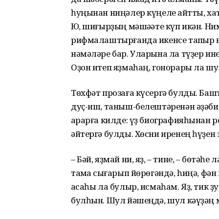
һуңынан ниңәлер күңеле ҡайтты, х
Юҡ, шиғырҙың мәшәҡәте күп икән. Н
рифмалаштырғанда икенсе тапҡыр ға
нәмәләре бар. Уларына ла түҙер инең
Оҙон итеп яҙмаһаң, гонорары ла шул
Төхфәт прозаға күсергә булды. Баш
дуҫ-иш, таныш-белештәренән әҙәби к
ҡарарға килде: үҙ биографияһынан р
әйтергә булды. Хөсни иренең һүҙен 
– Бәй, яҙмай ни, яҙ, – тине, – бөтәһе
таҡмаҡ сығарып йөрөгәндә, һиңә, фән
аҡсаһы ла булыр, исмаһам. Яҙ, тик ҙ
булһын. Шул йәшеңдә, шул кәүҙәң м