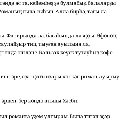
гәндә ас та, кейемһеҙ ҙә булмабыҙ, балаларҙы
 – Романың ғына сыҡһын. Алла бирһә, тағы ла
ы. Фатирында ла, баҡсаһында ла яҙҙы. Өфөнөң
асаулайҙыр тип, тыуған ауылына ла,
төндә эшләне. Бальзак кеүек туҡтауһыҙ кофе
-иштәре, ҡоҙа-ҡоҙағыйҙары көткән роман, ауырыу
әрнеп, бер көндө ҡатыны Хәсби:
 йыл романға үҙем ултырам. Бына тигән әҫәр