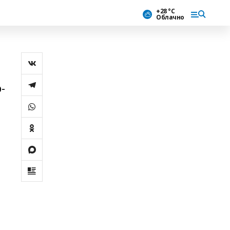
+28 °С
Облачно
-