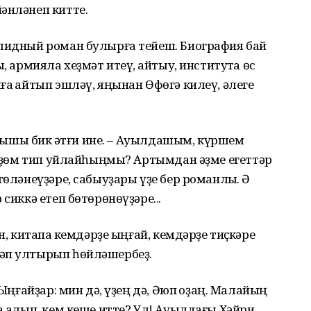
әнләнеп китте.
олидный роман булырға тейеш. Биография бай
, армияла хеҙмәт итеү, ҡайтыу, институтҡа өс
ға ҡайтып эшләү, яңынан Өфөгә килеү, әлеге
тауышы бик ҡәтғи ине. – Ауылдашым, күршем
шөрҙөм тип уйлайһыңмы? Артымдан әҙме егеттәр
гөләнеүҙәре, сабыуҙары үҙе бер романлыҡ. Ә
сиккә етеп бөтөрөнөүҙәре...
н, китапҡа кемдәрҙе ыңғай, кемдәрҙе тиҫкәре
ләп ултырып һөйләшербеҙ.
 Ыңғайҙар: мин дә, үҙең дә, Әюп ҡоҙаң. Малайың
ҡа алып, кем кеше итте? Ул! Ауылдағы Хәйри