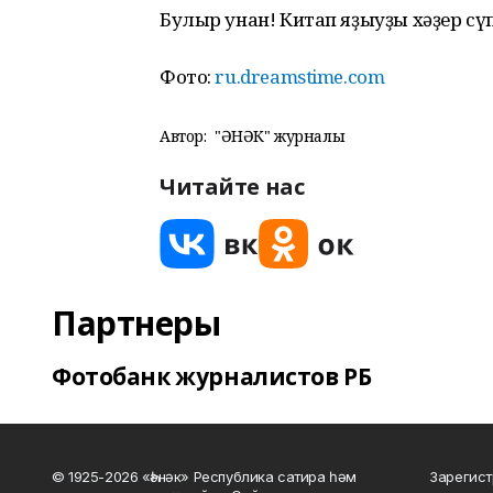
Булыр унан! Китап яҙыуҙы хәҙер сүп
Фото:
ru.dreamstime.com
Автор:
"ҺӘНӘК" журналы
Читайте нас
Партнеры
Фотобанк журналистов РБ
© 1925-2026 «Һәнәк» Республика сатира һәм
Зарегист