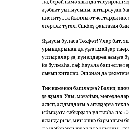
ла, берәй нәмә хаҡында тасуирлап я
әҙәбиәт уҡытыусыһы, аптырауҙан баш
институтта йыллыҡ отчеттарҙы нисе
етерлек түгел. Сикһеҙ фантазия бын
Яҙыусы буласаҡ Төхфәт! Улар бит, эш
урындарынан да ҡуҙғалмайҙар тиерл
ултыралар ҙа, күңелдәрен ҡағыҙға 
йә булмаһа, саф һауала баш елләте
сығып китәләр. Ошонан да рәхәте
Тик нәмәнән башларға? Бәлки, шиғ
ҙә яҙыла. Уны, моғайын, мөгөҙлөләр
алып, алдындағы аҡ ҡағыҙҙарға текл
ҡыбырҙата-ҡыбырҙата ултырһа ла: «
яландарым, мин эшкә барманым бөгө
да шәберәген ижад итә алманы. Тәүҙ