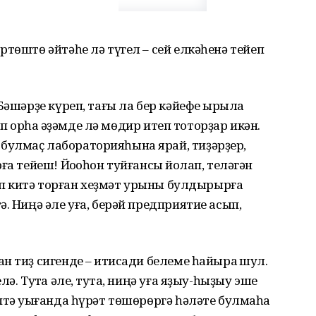
төштө әйтәһе лә түгел – сей елкәһенә тейеп
Бәшәрҙе күреп, тағы ла бер кәйефе ҡырыла
ап ҡорһаҡ әҙәмде лә мөдир итеп тоторҙар икән.
улмаҫ лабораторияһына ярай, тиҙәрҙер,
ға тейеш! Йоҡоһон туйғансы йоҡлап, теләгән
тып китә торған хеҙмәт урыны булдырырға
. Ниңә әле уға, берәй предприятие асып,
 тиҙ сигенде – иҡтисади белеме һайыраҡ шул.
ә. Туҡта әле, туҡта, ниңә уға яҙыу-һыҙыу эше
птә уҡығанда һүрәт төшөрөргә һәләте булмаһа