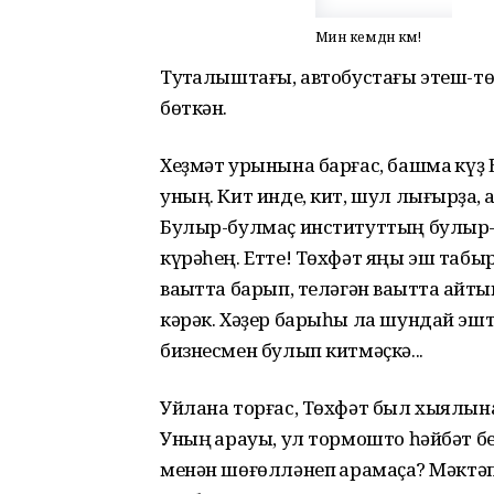
Мин кемдән кәм!
Туҡталыштағы, автобустағы этеш-төр
бөткән.
Хеҙмәт урынына барғас, башмаҡ күҙ 
уның. Кит инде, кит, шул лығырҙаҡ, ҡ
Булыр-булмаҫ институттың булыр-б
күрәһең. Етте! Төхфәт яңы эш табыр
ваҡытта барып, теләгән ваҡытта ҡай
кәрәк. Хәҙер барыһы ла шундай эштә
бизнесмен булып китмәҫкә...
Уйлана торғас, Төхфәт был хыялынан
Уның ҡарауы, ул тормошто һәйбәт бел
менән шөғөлләнеп ҡарамаҫҡа? Мәктә