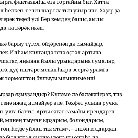
ҙырға фантазияһы етә торғайны бит. Хатта
 һелкеп, телен шартлатып ҡуйыр ине. Хәҙер ҙә
герәк төҙөй ул! Бер кемдең башы, аҡылы
да ла кәрәк икән.
кә барыу түгел, өйҙәренән дә сыҡмайҙар,
ек. Илһам килгәндә генә өҫтәл артына
бушатҡас, яңынан йылы урындарына сумалар,
ргә, дуҫ-иштәре менән һыра эсергә урамға
рәк тормоштоң булыуы мөмкинме ни!
ырҙар яҙыуҙандыр? Күләме лә бәләкәйерәк, тиҙ
 генә ижад итмәйҙер әле. Төхфәт ҡулына ручка
әп, уйға батты. Ярты сәғәт самаһы ирендәрен
Эй, минең тыуған ҡырҙарым, болондарым,
н, һеҙҙе уйлап тик ятам», – тигән юлдарҙан
ә был ижад емеше үҙенә ныҡ оҡшаһа ла,