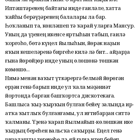
Иптәш­тәренең байтағы инде ғаиләле, хатта
ҡайһы берәүҙәренең балалары ла бар.
Һоҡланып та, көнләшеп тә ҡарай уларға Мансур.
Уның да үҙенең икенсе ярты­һын табып, ғаилә
ҡорғоһо, бөтә күңел йылыһын, йөрәк наҙын
яҡын кеше­ләренә биргеһе килә лә бит... Ҡайҙарҙа
ғына йөрөйҙөр инде уның өлөшөнә төшкән
көмөшө...
Нимә менән ваҡыт үткәрергә белмәй йөрөгән
ерҙән генә барып инде ул ҡала мәҙәниәт
йортонда барған башҡортса дискотекаға.
Башлыса ҡыҙ-ҡырҡын бул­ған бейеү залында ир-
атҡа ҡытлыҡ бул­ғанғамы, ул иғтибарҙан ситтә
ҡалманы. Үҙенә ҡарап йылмайып-көлөшкән ике
ҡыҙҙың береһен вальсҡа саҡырҙы. Еңел генә
ризалашты тегенеһе лә, яй ғына итеп бейеп