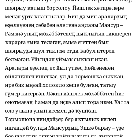
шаярыу ҡатыш борсолоу. Йәшлек хәтирәләре
менән уртаҡлаштылар. Һин дә мин араларҙың
өҙөлөүенең сәбәбен әле генә аңланы Мансур –
Рәмзиә уның мөхәббәтенең ныҡлығын тикшереп
ҡарарға ғына теләгән, әммә егеттең был
шаярыуҙы шул тиклем етди ҡабул итерен
белмәгән. Уйындан уймаҡ сыҡҡан икән.
Аралары өҙөлөп, өс йыл үткәс, һөйгәненең
өйләнгәнен ишеткәс, ул да тормошҡа сыҡҡан,
ире бик ыңғай холоҡло кеше булған, татыу
ғүмер кисергән. Ләкин йәшлек мөхәббәтен һис
онотмаған, һаман да иҫкә алып тора икән. Хатта
оло улына уның исемен дә ҡушҡан.
Тормошона ниндәйҙер бер яҡтылыҡ килеп
ингәндәй булды Мансурҙың. Эшкә барыу – үҙе
бер шатлыҡ, эштән ҡайтыу тағы ла, тигәндәй.