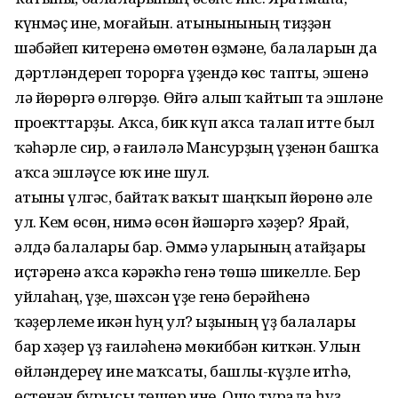
күнмәҫ ине, моғайын. Ҡатынынының тиҙҙән
шәбәйеп китеренә өмөтөн өҙмәне, балаларын да
дәртләндереп торорға үҙендә көс тапты, эшенә
лә йөрөргә өлгөрҙө. Өйгә алып ҡайтып та эшләне
проекттарҙы. Аҡса, бик күп аҡса талап итте был
ҡәһәрле сир, ә ғаиләлә Мансурҙың үҙенән башҡа
аҡса эшләүсе юҡ ине шул.
Ҡатыны үлгәс, байтаҡ ваҡыт шаңҡып йөрөнө әле
ул. Кем өсөн, нимә өсөн йәшәргә хәҙер? Ярай,
әлдә балалары бар. Әммә уларының атайҙары
иҫтәренә аҡса кәрәкһә генә төшә шикелле. Бер
уйлаһаң, үҙе, шәхсән үҙе генә берәйһенә
ҡәҙерлеме икән һуң ул? Ҡыҙының үҙ балалары
бар хәҙер үҙ ғаиләһенә мөкиббән киткән. Улын
өйләндереү ине маҡсаты, башлы-күҙле итһә,
өҫтөнән бурысы төшөр ине. Ошо турала һүҙ