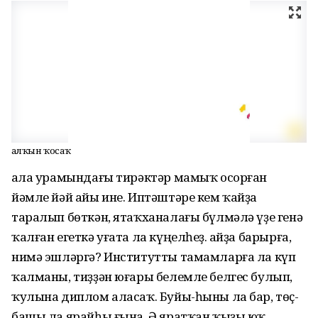
Һалҡын ҡосаҡ
Ҡала урамындағы тирәктәр мамыҡ осорған
йәмле йәй айы ине. Иптәштәре кем ҡайҙа
таралып бөткән, ятаҡха­налағы бүлмәлә үҙе генә
ҡалған егеткә уғата ла күңелһеҙ. Ҡайҙа барырға,
нимә эшләргә? Институтты тамамларға ла күп
ҡалманы, тиҙҙән юғары белемле белгес булып,
ҡулына диплом аласаҡ. Буйы-һыны ла бар, төҫ-
башы ла ярайһы ғына. Ә яратҡан ҡыҙы юҡ.