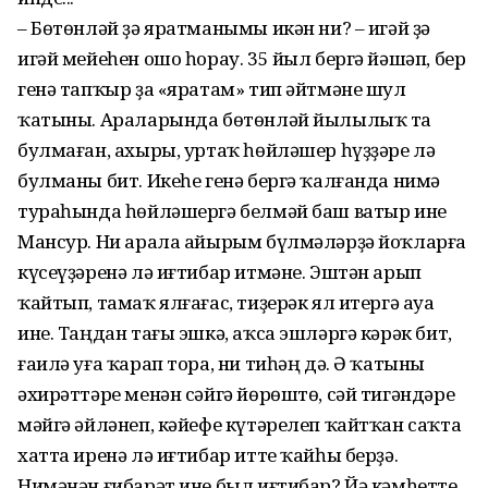
– Бөтөнләй ҙә яратманымы икән ни? – игәй ҙә
игәй мейеһен ошо һорау. 35 йыл бергә йәшәп, бер
генә тапҡыр ҙа «яратам» тип әйтмәне шул
ҡатыны. Ара­ларында бөтөнләй йылылыҡ та
бул­маған, ахыры, уртаҡ һөйләшер һүҙҙәре лә
булманы бит. Икеһе генә бергә ҡалғанда нимә
тураһында һөйләшергә белмәй баш ватыр ине
Мансур. Ни арала айырым бүлмәләрҙә йоҡларға
күсеүҙәренә лә иғтибар итмәне. Эштән арып
ҡайтып, тамаҡ ялғағас, тиҙерәк ял итергә ауа
ине. Таңдан тағы эшкә, аҡса эшләргә кәрәк бит,
ғаилә уға ҡарап тора, ни тиһәң дә. Ә ҡатыны
әхирәттәре менән сәйгә йөрөштө, сәй тигәндәре
мәйгә әйләнеп, кәйефе күтәрелеп ҡайтҡан саҡта
хатта иренә лә иғтибар итте ҡайһы берҙә.
Нимәнән ғибарәт ине был иғтибар? Йә кәмһетте,