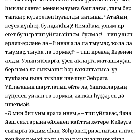
һынлы сәнғәт менән мауыға башлағас, тағы бер
тапҡыр күтәрелеп һуғылды ҡатыны. “Атайың
кеүек йүнһеҙ, булдыҡһыҙ! Исмаһам, улым ир-
егет булыр тип уйлағайным, булмаҫ! – тип улын
әрләп-әрләне лә – Һинән ала ла тыумаҫ, ҡола ла
тыумаҫ, тыуһа ла тормаҫ!” – тип иренең йөҙөнән
алды. Улын яҡларға, үҙен аҡларға маташыуҙан
бер нәмә лә сыҡманы: һәр ваҡыттағыса, үҙ
туҡһаны ғына туҡһан ине шул Зөһрәгә.
Уйлағанын шартлатып әйтә лә, башҡаларҙың
күңелен уйлап та тормай, әйткән һүҙҙәрен дә
ишетмәй.
«Ә мин бит уны ярата инем,» – тип уйлағас, йәнә
йәш саҡтарына әйләнеп ҡайтты хәтере. Кейәүгә
сығырға әҡдим яһап, Зөһрәнең ризалығын алғас,
төн йоҡламай ҡала урамдарын ҡыҙырғайны.