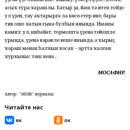
асыҡ тура ҡарашлы. Батыр ҙа, йәш тә итеп тойҙо
ул үҙен, тау аҡтарырға ла көсө етер ине, бары
тик ошо ҡатын ғына булһын янында. Иманы
камил: ул, ниһайәт, тормошта үҙенә тейешле
урында, үҙенә кәрәкле кеше янында, ә ҡырыҫ
ҡараш менән һалҡын ҡосаҡ – артта ҡалған
ҡурҡыныс төш кенә...
МОСАФИР.
Автор:
"ҺӘНӘК" журналы
Читайте нас