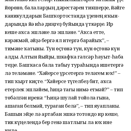
йөрөнө, балаларҙың дәрестәрен тикшер­ҙе, йәйге
ка­никул­да­рын Башҡор­тос­танда үҙенең яҡын­
дарында йә иһә диңгеҙ буйында үткәрҙе. Ир
кеше аҡса эшләне лә эш­ләне. “Аҡса етте,
кәрәкмәй, әйҙә бергә ял итергә барайыҡ”, –
тимәне ҡатыны. Тун өҫтөнә тун, күн өҫтөнә күн
алды. Алтын йыйҙы, шкафҡа гәлсәр һауыт-һаба
теҙҙе. Башҡаса бала табыу тураһында ишетергә
лә теләмәне. “Хәйерсе үрсетергә теләгем юҡ!” –
тип ҡырт киҫте. “Хәйерсе түгелбеҙ бит, аҡса
етерлек эшләйем, һиңә тағы нимә етмәй?” – тип
төбәлгән иренә: “Һиңә шулай тойола ғына,
ашаған белмәй, тураған белә”, – тип яуапланы.
Башын эйҙе лә артабан эшкә тотондо ир кеше,
тик күңелендә бер генә шатлығы ла юҡ ине
инде...