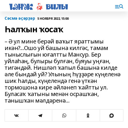
Сәсмә әҫәрҙәр
5 НОЯБРЯ 2022, 15:00
Һалҡын ҡосаҡ
– Ә ул мине берәй ваҡыт яраттымы
икән?...Ошо уй башына килгәс, тамам
тыныслығын юғалтты Мансур. Бер
уйлаһаң, булыры булған, буяуы уңған,
тигәндәй. Нишләп ҡапыл башына килде
әле бындай уй? Улының һүҙҙәре күңе­ленә
шик һалды, күңелендә генә үткән
тормошона кире әйләнеп ҡайтты ул.
Буласаҡ ҡатыны менән осрашҡан,
танышҡан мәлдәренә...