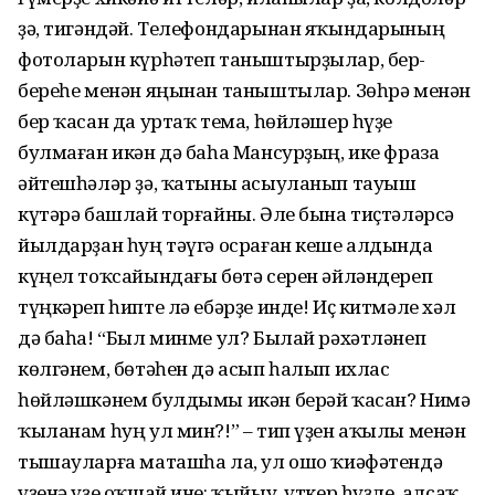
ҙә, тигәндәй. Телефондарынан яҡындарының
фотоларын күрһәтеп таныштырҙылар, бер-
береһе менән яңынан таныштылар. Зөһрә менән
бер ҡасан да уртаҡ тема, һөйләшер һүҙе
булмаған икән дә баһа Мансурҙың, ике фраза
әйтешһәләр ҙә, ҡатыны асыуланып тауыш
күтәрә башлай торғайны. Әле бына тиҫтәләрсә
йылдарҙан һуң тәүгә осраған кеше алдында
күңел тоҡсайындағы бөтә серен әйләндереп
түңкәреп һипте лә ебәрҙе инде! Иҫ китмәле хәл
дә баһа! “Был минме ул? Былай рәхәтләнеп
көлгәнем, бөтәһен дә асып һалып ихлас
һөйләшкәнем булдымы икән берәй ҡасан? Нимә
ҡыланам һуң ул мин?!” – тип үҙен аҡылы менән
тышауларға маташһа ла, ул ошо ҡиәфәтендә
үҙенә үҙе оҡшай ине: ҡыйыу, үткер һүҙле, алсаҡ,