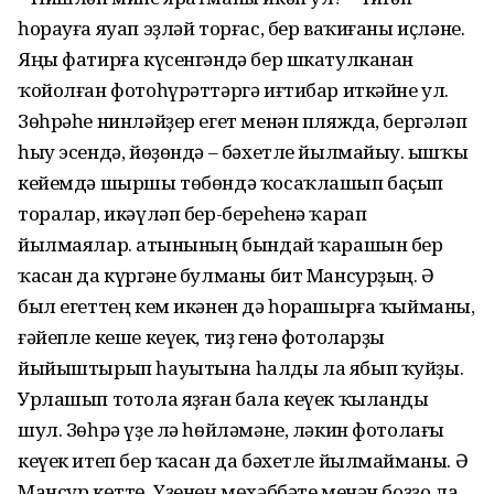
һорауға яуап эҙләй торғас, бер ваҡиғаны иҫләне.
Яңы фатирға күсенгәндә бер шкатулканан
ҡойолған фотоһүрәттәргә иғтибар иткәйне ул.
Зөһрәһе нинләйҙер егет менән пляжда, бергәләп
һыу эсендә, йөҙөндә – бәхетле йылмайыу. Ҡышҡы
кейемдә шыршы төбөндә ҡосаҡлашып баҫып
торалар, икәүләп бер-береһенә ҡарап
йылмаялар. Ҡатынының бындай ҡарашын бер
ҡасан да күргәне булманы бит Мансурҙың. Ә
был егеттең кем икәнен дә һорашырға ҡыйманы,
ғәйепле кеше кеүек, тиҙ генә фотоларҙы
йыйыштырып һауытына һалды ла ябып ҡуйҙы.
Урлашып тотола яҙған бала кеүек ҡыланды
шул. Зөһрә үҙе лә һөйләмәне, ләкин фотолағы
кеүек итеп бер ҡасан да бәхетле йылмайманы. Ә
Мансур көттө. Үҙенең мөхәббәте менән боҙҙо ла