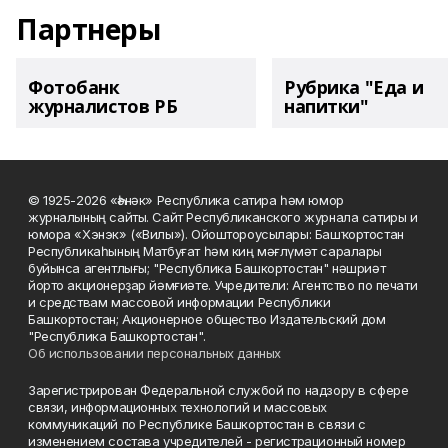
Партнеры
Фотобанк
Рубрика "Еда и
журналистов РБ
напитки"
© 1925-2026 «Һәнәк» Республика сатира һәм юмор
журналының сайты. Сайт Республиканского журнала сатиры и
юмора «Хэнэк» («Вилы»). Ойоштороусылары: Башҡортостан
Республикаһының Матбуғат һәм киң мәғлүмәт саралары
буйынса агентлығы; "Республика Башкортостан" нәшриәт
йорто акционерҙар йәмғиәте. Учредители: Агентство по печати
и средствам массовой информации Республики
Башкортостан; Акционерное общество Издательский дом
"Республика Башкортостан".
Об использовании персональных данных
Зарегистрирован Федеральной службой по надзору в сфере
связи, информационных технологий и массовых
коммуникаций по Республике Башкортостан в связи с
изменением состава учредителей - регистрационный номер