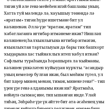
тигән уй әле генә мейеһен игәй башланы уның.
Хатта туй мәлендә лә, ҡауышыу төнөндә лә
«яратам» тигән һүҙҙе ишетмәне бит ул
кәләшенән. Әллә үҙе “яратам, яратам” тип
ҡабатлағанға иғтибар итмәнеме икән? Нишләп
кәләшенең һалҡынлығына иғтибар итмәгән,
яҡынлыҡтан тартылыуын да бары тик башҡорт
ҡыҙҙарына хас тыйнаҡлыҡ итеп ҡабул иткән?
Сафлығы тураһында һорашырға ла ҡыйманы,
кәләшен үпкәләтеп ҡуйыуҙан ҡурҡты. “Ҡасандыр
уның кемелер булған икән, был мөһим түгел, ул
бит хәҙер минең менән, тимәк, минеке генә!”– тип
үҙен үҙе генә алданымы икән ни? Яратмаһа,
кейәүгә сыҡмаҫ ине, тип ышанған инде. Улай
тиһәң, Зөһрәһе үҙе үк әйтте бит ата-әсәһенең уны
тиҙерәк кейәүгә бирергә теләгәнен, егерме биш