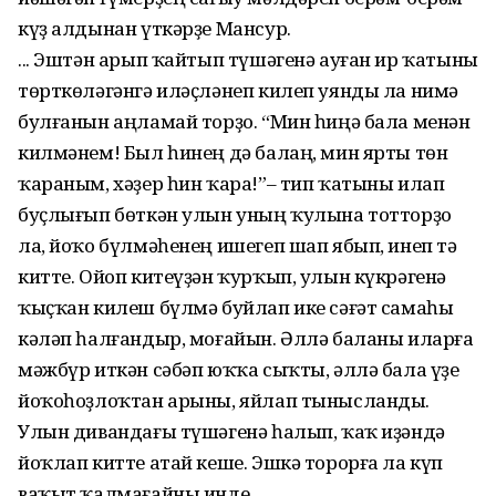
күҙ алдынан үткәрҙе Мансур.
... Эштән арып ҡайтып түшәгенә ауған ир ҡатыны
төрткөләгәнгә иләҫләнеп килеп уянды ла нимә
булғанын аңламай торҙо. “Мин һиңә бала менән
килмәнем! Был һинең дә балаң, мин ярты төн
ҡараным, хәҙер һин ҡара!”– тип ҡатыны илап
буҫлығып бөткән улын уның ҡулына тотторҙо
ла, йоҡо бүлмәһенең ишегеп шап ябып, инеп тә
китте. Ойоп китеүҙән ҡурҡып, улын күкрәгенә
ҡыҫ­ҡан килеш бүлмә буйлап ике сәғәт самаһы
кәләп һалғандыр, моғайын. Әллә баланы иларға
мәжбүр иткән сәбәп юҡҡа сыҡты, әллә бала үҙе
йоҡоһоҙлоҡтан арыны, яйлап тынысланды.
Улын дивандағы түшәгенә һалып, ҡаҡ иҙәндә
йоҡлап китте атай кеше. Эшкә торорға ла күп
ваҡыт ҡалмағайны инде.