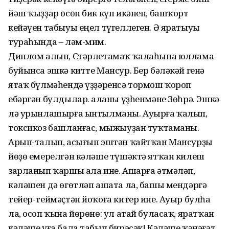
йәш ҡыҙҙар өсөн бик күп икәнен, башҡорт
кейәүен табыуы еңел түгеллеген. Ә яратыуы
тураһында – ләм-мим.
Диплом алып, Стәрлетамаҡ ҡалаһына юллама
буйынса эшкә китте Мансур. Бер бәләкәй генә
ятаҡ бүлмәһендә үҙҙәренсә тормош ҡороп
ебәргән булдылар. Ҡаланы үҙһенмәне Зөһрә. Эшкә
лә урынлашырға ынтылманы. Ауырға ҡалып,
токсикоз башланғас, мыжыуҙан туҡтаманы.
Арып-талып, асығып эштән ҡайтҡан Мансурҙы
йөҙө емерелгән кәләше түшәктә ятҡан килеш
зарланып ҡаршы ала ине. Ашарға әтмәләп,
кәләшен дә өгөтләп ашата ла, башы мендәргә
тейер-теймәҫтән йоҡоға китер ине. Ауыр булһа
ла, осоп ҡына йөрөнө: ул атай буласаҡ, яратҡан
кәләше уға бала табып бирәсәк! Кәләше ҡәнәғәт