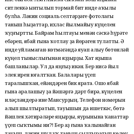
ситлеккә ынтылып тормай бит инде аҡылы
булһа. Ләкин социаль селтәрҙәге фотолағы
таныш һыҙаттар, ихлас йылмайыу күңелен
ҡуҙғыртты. Байрам һылтауы менән сәскә һүрәте
ебәреп, ябай ғына ҡотлау ҙа йөрәген тулатты. Ә
инде уйламаған-көтмәгәндә яуап алыу бөтөнләй
күңел тыныслығынан яҙҙырҙы. Хат яҙыша
башланылар. Ул да яңғыҙ икән. Бер нисә йыл
элек ирен юғалтҡан. Балалары үҫеп
таралышҡан, ейәндәрен бик ярата. Ошо ябай
ғына аралашыу ҙа йәшәргә дәрт бирә, күңелен
иләҫләндерә ине Мансурҙың. Телефон номерын
алып шылтыратып, тауышын да ишеткәс, бөтә
йәшлек хәтирәләре яңырҙы, яурынына ҡанаттар
үҫеп сыҡтымы ни?! Бер аҙ ғына ҡалынайған
тауыш, ләкин шул уҡ таныш сылтыратып көлөү,