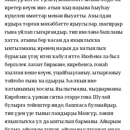
иретер кеүек ине. Ҡатын-ҡыҙ наҙына һыуһау
күңелен өмөттәр менән йыуатты. Аҡылдан
яҙҙыра торған мөхәббәтте яҙыусылар, шағирҙар
ғына уйлап сығарғандыр, тип икеләнә башланы
хатта. Ҡатыны бер ҡасан да яҡынлыҡҡа
ынтылманы, иренең наҙын да ҡатынлыҡ
бурысын үтәү итеп ҡабул итте. Икеһенә лә был
бергәлек ләззәт бирмәне, киреһенсә, гонаһ
ҡылған кеше кеүек, уңайһыҙланыу, ытырғаныу
тойғоһо ғына ҡалдырҙы. Һалҡын ине
ҡатынының ҡосағы, йылытманы, ҡыҙҙырманы.
Киреһенсә, үҙенән ситкә этәрҙе генә. Шулай
булырға тейештер инде, башҡаса булмайҙыр,
тип үҙен үҙе тынысландырҙы Мансур, ләкин
яҡынлыҡҡа ул да ынтылып барманы. Айырым
бүлмә, айырым түшәк, айырым ултырып ашау