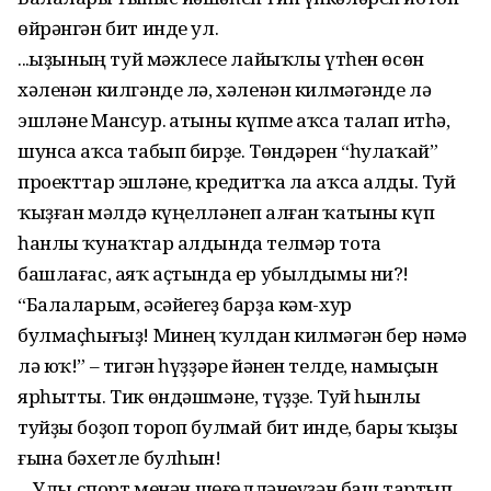
өйрәнгән бит инде ул.
...Ҡыҙының туй мәжлесе лайыҡлы үтһен өсөн
хәленән килгәнде лә, хәленән килмәгәнде лә
эшләне Мансур. Ҡатыны күпме аҡса талап итһә,
шунса аҡса табып бирҙе. Төндәрен “һулаҡай”
проекттар эшләне, кредитҡа ла аҡса алды. Туй
ҡыҙған мәлдә күңелләнеп алған ҡатыны күп
һанлы ҡунаҡтар алдында телмәр тота
башлағас, аяҡ аҫтында ер убылдымы ни?!
“Балаларым, әсәйегеҙ барҙа кәм-хур
булмаҫһығыҙ! Минең ҡулдан килмәгән бер нәмә
лә юҡ!” – тигән һүҙҙәре йәнен телде, намыҫын
ярһытты. Тик өндәшмәне, түҙҙе. Туй һынлы
туйҙы боҙоп тороп булмай бит инде, бары ҡыҙы
ғына бәхетле булһын!
... Улы спорт менән шөғөлләнеүҙән баш тартып,