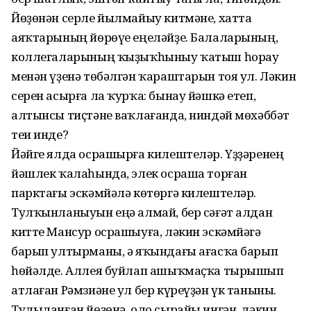
Йөҙөнән серле йылмайыу китмәне, хатта
аяҡтарының йөрөүе еңеләйҙе. Балаларының,
коллегаларының ҡыҙыҡһыныу ҡатыш һорау
менән үҙенә төбәлгән ҡараштарын тоя ул. Ләкин
серен асырға ла ҡурҡа: бынау йәшкә етеп,
алтынсы тиҫтәне ваҡлағанда, ниндәй мөхәббәт
теи инде?
Йәйге ялда осрашырға килештеләр. Үҙҙәренең
йәшлек ҡалаһында, элек осраша торған
парктағы эскәмйәлә көтөргә килештеләр.
Тулҡынланыуын еңә алмай, бер сәғәт алдан
китте Мансур осрашыуға, ләкин эскәмйәгә
барып ултырманы, ә яҡындағы ағасҡа барып
һөйәлде. Аллея буйлап ашыҡмаҫҡа тырышып
атлаған Рәмзиәне ул бер күреүҙән үк таныны.
Тулыланған йөҙөнә, оло сырайы ингән, ләкин