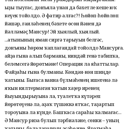
Ҡыҙы тыуғас, донъяла унан да бәхетле кеше юҡ
кеүек тойолдо. Ә фатир алғас?! Һөйөп-һөйөлөп
йәшәр, ғаиләһенең бәхете өсөн йәнен дә
йәлләмәҫ Мансур! Эй хыялый, хыялый.
...Ҡатынының яман сиргә тарыуын белгәс,
донъяны һөрөм ҡаплағандай тойолдо Мансурға.
Ҡайҙа ғына алып барманы, ниндәй генә табипҡа,
белемсегә йөрөтмәне! Операция ла яһаттылар.
Файҙаһы ғына булманы. Көндән-көн шиңде
ҡатыны. Бығаса ванна бүлмәһенең ишегенә лә
яҡын килтермәгән ҡатын хәҙер иренең
йыуындырыуына ла, туалетҡа күтәреп
йөрөтөүенә лә, аҙаҡ түшәккә ятҡас, таҙартып
тороуына ла күнде. Башҡаса сараһы ҡалмағас...
Ә Мансур риза булып тәрбиәләне, сөнки – уның
ҡатыны, балаларының әсәһе ине. Яратмаһа,