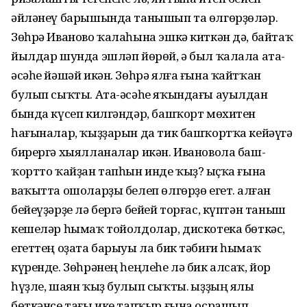
әйләнеү барышында танышып та өлгөрҙөләр.
Зөһрә Иваново ҡалаһына эшкә киткән дә, байтаҡ
йылдар шунда эшләп йөрөй, ә был ҡалала ата-
әсәһе йәшәй икән. Зөһрә ялға ғына ҡайтҡан
булып сыҡты. Ата-әсәһе яҡын­дағы ауылдан
бында күсеп килгәндәр, башҡорт мөхитен
һағыналар, ҡыҙҙарын да тик башҡортҡа кейәүгә
бирергә хыялланалар икән. Ивановола баш­
ҡортто ҡайҙан тапһын инде ҡыҙ? Ҡыҫҡа ғына
ваҡытта ошоларҙы белеп өлгөрҙө егет. Ҡалған
бейеүҙәрҙе лә бергә бейей торғас, күптән таныш
кешеләр һымаҡ тойолдолар, дискотека бөткәс,
егеттең оҙата барыуы ла бик тәбиғи һымаҡ
күренде. Зөһрәнең һеңлеһе лә бик алсаҡ, йор
һүҙле, шаян ҡыҙ булып сыҡты. Ҡыҙҙың ялы
бөткәнсе тағы ике тапҡыр ғына осрашып