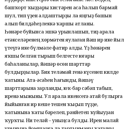
башҡорт ҡыҙҙары хистәрен аса һалып бармай
шул, тип үҙен алдаштырҙы ла яңғыҙ башын
алып билдәһеҙлеккә ҡаршы атланы.
Һөнәре буйынса эшкә урынлашып, тиҙ арала
етәкселәренең хөрмәтен яулаған йәш ир ике йыл
үтеүгә ике бүлмәле фатир алды. Үҙ һөнәрен
яҡшы белгән тырыш белгесте юғары
баһаланылар, йәшәр өсөн шарттар
булдырҙылар. Бик теләмәй генә күсенеп килде
ҡатыны. Ата-әсәһен һағынды, йәшәү
шарттарына зарланды, юҡ-бар сәбәп табып,
иренә мыжыны. Ул арала икенсегә атай булырға
йыйынған ир кеше тешен ҡыҫып түҙҙе,
ҡатынына ҡаты бәрелеп, рәнйетеп ҡуйыуҙан
ҡурҡты. Ни теләй – уныңса булды. Ирен малай
урынына йомшарға ла тартынманы ҡатыны,