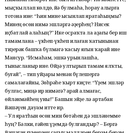
мыҫҡыллап көлдө, йә булмаһа, һорау алырға
тотона ине: “Һин мине ысынлап яратаһыңмы?
Минең өсөн нимә эшләргә әҙерһең? Нисек
иҫбатлай алаһың?” Ике осраҡта ла аҙағы бер иш
тамамлана – үкһеп-үкһеп илаған ҡатынынан
тиҙерәк башҡа бүлмәгә ҡасыу яғын ҡарай ине
Мансур. “Исмаһам, эшкә урынлашһа,
тынысланыр ине. Өйҙә ултырып тамам ялҡты,
буғай”, – тип уйҙары менән бүлешергә
самалағайны, Зөһрәһе ҡырт киҫте: “Үҙем эшләр
булғас, миңә ир нимәгә? Ҡарай алмағас,
өйләнмәйһең уны!” Башын эйҙе лә артабан
йәшәүен дауам итте ир.
– Ул яратһын өсөн мин бөтәһен дә эшләнемме
һуң? Бәлки, ғәйеп үҙемдә булғандыр? – Бергә
йәшәгән ғүмерҙең сағыу мәлдәрен берәм-берәм