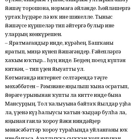
йәшәү торошона, нормаға әйләнде. Һөйләшергә
уртаҡ һүҙҙәре лә юҡ ине шикелле. Тыныс
йәшәүсе күршеләр тип әйтергә булыр ине
уларҙың көнкүрешен.
– Яратмағандыр инде, күрәһең. Башҡаны
яратып, миңә күнеп йәшәгәндер. Ғәйепләргә
хаҡым юҡтыр... Һуң инде. Беҙҙең поезд күптән
киткән, – тип үҙен йыуатты ул.
Көтмәгәндә интернет селтәрендә тәүге
мөхәббәтен – Рәмзиәне яңылыш ҡына осратып,
йөрәге урынынан ҡупты ла китте инде бына
Мансурҙың. Тол ҡалыуына байтаҡ йылдар уҙһа
ла, үҙенә күҙ һалыусы ҡатын-ҡыҙҙар булһа ла,
яңынан ғаилә ҡороу йәки ниндәйҙер
мөнәсәбәттәр ҡороу тураһында уйланғаны юҡ
ине бығаса. Азатлыҡҡа сыҡҡан ҡош яңынан