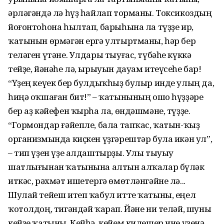
әрләгәндә лә һүҙ һайлап торманы. Токсикоздың
йоғонтоһона һылтап, барыһына ла түҙҙе ир,
ҡатынын өрмәгән ергә ултыртманы, һәр бер
теләген үтәне. Улдары тыуғас, түбәһе күккә
тейҙе, йәнәһе лә, ырыуын дауам итеүсеһе бар!
“Үҙең кеүек бер булдыҡһыҙ булыр инде улың да,
һиңә оҡшаған бит!” – ҡатынының ошо һүҙҙәре
бер аҙ кәйефен ҡырһа ла, өндәшмәне, түҙҙе.
“Гормондар ғәйепле, бала тапҡас, ҡатын-ҡыҙ
организмында киҫкен үҙгәрештәр була икән ул”,
– тип үҙен үҙе алдаштырҙы. Улы тыуыу
шатлығынан ҡатынына алтын алҡалар бүләк
иткәс, рәхмәт ишетергә өмөт­ләнгәйне лә...
Шулай тейеш итеп ҡабул итте ҡатыны, еңел
ҡотолдоң, тигәндәй ҡарап. Йәне ни теләй, шуны
кейҙе ҡа­тыны. Кейһә, кейем килешер ине үҙенә,