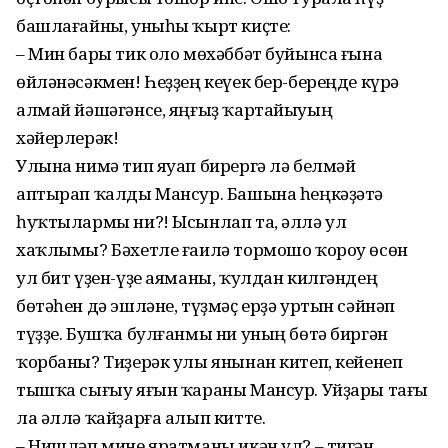
башлағайны, уныһы ҡырт киҫте:
– Мин бары тик оло мөхәббәт буйынса ғына
өйләнәсәкмен! Һеҙҙең кеүек бер-береңде күрә
алмай йәшәгәнсе, яңғыҙ ҡартайыуың
хәйерлерәк!
Улына нимә тип яуап бирергә лә белмәй
аптырап ҡалды Мансур. Башына һеңкәҙәтә
һуҡтылармы ни?! Ысынлап та, әллә ул
хаҡлымы? Бәхетле ғаилә тормошо ҡороу өсөн
ул бит үҙен-үҙе аяманы, ҡулдан килгәндең
бөтәһен дә эшләне, түҙмәҫ ерҙә уртын сәйнәп
түҙҙе. Бушҡа булғанмы ни уның бөтә биргән
ҡорбаны? Тиҙерәк улы янынан китеп, кейенеп
тышҡа сығыу яғын ҡараны Мансур. Уйҙары тағы
ла әллә ҡайҙарға алып китте.
– Нишләп мине яратманы икән ул? – тигән