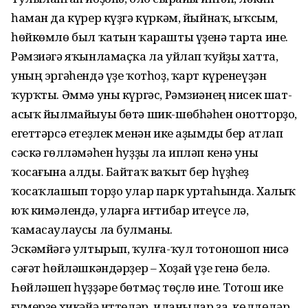
һаман да күрер күҙгә күркәм, йыйнаҡ, ыҡсым,
һөйкөмлө был ҡатын ҡарашты үҙенә тарта ине.
Рәмзиәгә яҡынламаҫҡа ла уйлап ҡуйҙы хатта,
уның эргәһендә үҙе ҡотһоҙ, ҡарт күренеүҙән
ҡурҡты. Әммә уны күргәс, Рәмзиәнең нисек шат-
асыҡ йылмайыуы бөтә шик-шөбһәһен онотторҙо,
егеттәрсә етеҙлек менән ике аҙымды бер атлап
сәскә гөлләмәһен һуҙҙы ла ипләп кенә уны
ҡосағына алды. Байтаҡ ваҡыт бер һүҙһеҙ
ҡосаҡлашып торҙо улар парк уртаһында. Халыҡ
юҡ кимәлендә, уларға иғтибар итеүсе лә,
ҡамасаулаусы ла булманы.
Эскәмйәгә ултырып, ҡулға-ҡул тотоношоп нисә
сәғәт һөйләшкәндәрҙер – Хоҙай үҙе генә белә.
Һөйләшеп һүҙҙәре бөтмәҫ төҫлө ине. Тотош ике
ғүмерҙе хикәйә иттеләр, иланылар ҙа, көлдөләр