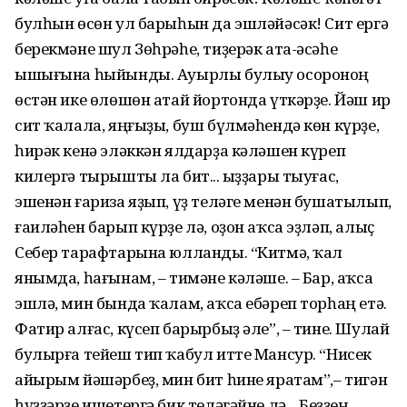
булһын өсөн ул барыһын да эшләйәсәк! Сит ергә
берекмәне шул Зөһрәһе, тиҙерәк ата-әсәһе
ышығына һыйынды. Ауырлы булыу осороноң
өстән ике өлөшөн атай йортонда үткәрҙе. Йәш ир
сит ҡалала, яңғыҙы, буш бүлмәһендә көн күрҙе,
һирәк кенә эләккән ялдарҙа кәләшен күреп
килергә тырышты ла бит... Ҡыҙҙары тыуғас,
эшенән ғариза яҙып, үҙ теләге менән бушатылып,
ғаиләһен барып күрҙе лә, оҙон аҡса эҙләп, алыҫ
Себер тарафтарына юлланды. “Китмә, ҡал
янымда, һағынам, – тимәне кәләше. – Бар, аҡса
эшлә, мин бында ҡалам, аҡса ебәреп торһаң етә.
Фатир алғас, күсеп барырбыҙ әле”, – тине. Шулай
булырға тейеш тип ҡабул итте Мансур. “Нисек
айырым йәшәрбеҙ, мин бит һине яратам”,– тигән
һүҙҙәрҙе ишетергә бик теләгәйне лә... Беҙҙең