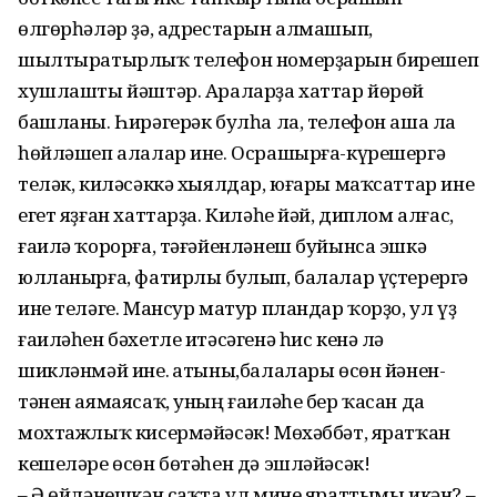
өлгөрһәләр ҙә, адрестарын алмашып,
шылтыратырлыҡ телефон номерҙарын бирешеп
хушлашты йәштәр. Араларҙа хаттар йөрөй
башланы. Һирәгерәк булһа ла, телефон аша ла
һөйләшеп алалар ине. Осрашырға-күрешергә
теләк, киләсәккә хыялдар, юғары маҡсаттар ине
егет яҙған хаттарҙа. Киләһе йәй, диплом алғас,
ғаилә ҡорорға, тәғәйенләнеш буйынса эшкә
юлланырға, фатирлы булып, балалар үҫтерергә
ине теләге. Мансур матур пландар ҡорҙо, ул үҙ
ғаиләһен бәхетле итәсәгенә һис кенә лә
шикләнмәй ине. Ҡатыны,балалары өсөн йәнен-
тәнен аямаясаҡ, уның ғаиләһе бер ҡасан да
мохтажлыҡ кисермәйәсәк! Мөхәббәт, яратҡан
кешеләре өсөн бөтәһен дә эшләйәсәк!
– Ә өйләнешкән саҡта ул мине яраттымы икән? –