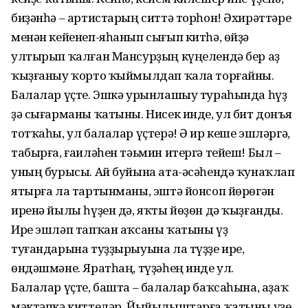
биҙәнһә – артистарың ситтә торһон! Әхирәттәре
менән кейенеп-яһанып сығып китһә, өйҙә
ултырып ҡалған Мансурҙың күңелендә бер аҙ
ҡыҙғаныу ҡорто ҡыймылдап ҡала торғайны.
Балалар үҫте. Эшкә урынлашыу тураһында һүҙ
ҙә сығарманы ҡатыны. Нисек инде, ул бит донъя
тотҡаһы, ул балалар үҫтерә! Ә ир кеше эшләргә,
табырға, ғаиләһен тәьмин итергә тейеш! Был –
уның бурысы. Ай буйына ата-әсәһендә ҡунаҡлап
ятырға ла тартынманы, эштә йонсоп йөрөгән
иренә йылы һүҙен дә, яҡты йөҙөн дә ҡыҙғанды.
Ире эшләп тапҡан аҡсаны ҡатыны үҙ
туғандарына туҙҙырыуына ла түҙҙе ире,
өндәшмәне. Яратһаң, түҙәһең инде ул.
Балалар үҫте, баш­та – балалар баҡса­һына, аҙаҡ
мәктәпкә киттеләр. Йыйылыш­тарға ҡатыны үҙе