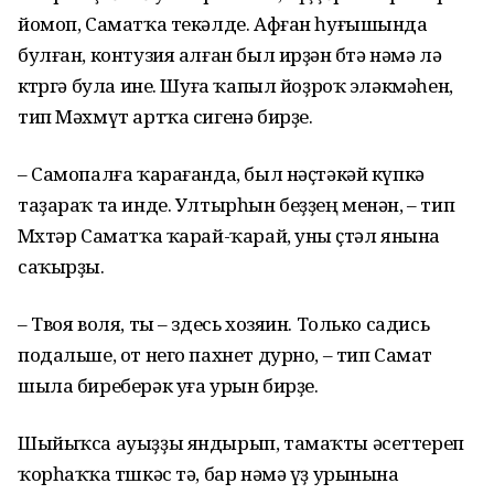
йомоп, Саматҡа текәлде. Афған һуғышында
булған, контузия алған был ирҙән бөтә нәмә лә
көтөргә була ине. Шуға ҡапыл йоҙроҡ эләкмәһен,
тип Мәхмүт артҡа сигенә бирҙе.
– Самопалға ҡарағанда, был нәҫтәкәй күпкә
таҙараҡ та инде. Ултырһын беҙҙең менән, – тип
Мөхтәр Саматҡа ҡарай-ҡарай, уны өҫтәл янына
саҡырҙы.
– Твоя воля, ты – здесь хозяин. Только садись
подальше, от него пахнет дурно, – тип Самат
шыла биреберәк уға урын бирҙе.
Шыйыҡса ауыҙҙы яндырып, тамаҡты әсеттереп
ҡорһаҡҡа төшкәс тә, бар нәмә үҙ урынына