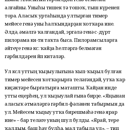
алғайны. Уныһы тишек тә тошоҡ, тыш күренеп
тора. Аласыҡ уртаһында ултырған тимер
мейесе генә уны һалҡындарҙан ҡотҡара ине.
Әлдә, әмәлгә ҡалғандай, эргәлә генә өс-дүрт
пилорама көнө-төнө таҡта быса. Пилорамсыларға
әйтеүе генә көс: ҡайҙа һелтәргә белмәгән
гәрбилдәрен өйөп китәләр.
Ул көслө уттың ҡыҙыулығына ҡып-ҡыҙыл булған
тимер мейесен ҡотҡарырға теләгәндәй, утҡа ҡар
киҫәктәре бырғатырға маташты. Ҡайҙан инде
утты еңерһең, ул ҡыҙыулай ғына бирҙе. «Яңынан
аласыҡ әтмәләргә гәрбил-фәләнен табырмын да
ул. Мейесем ҡыҙыу утҡа бирешмәһә генә ярар
ине» – бар теләге уның шул булды. «Ярай, тере
ҡалдым, баш һау булһа, мал табыла ул», – тип