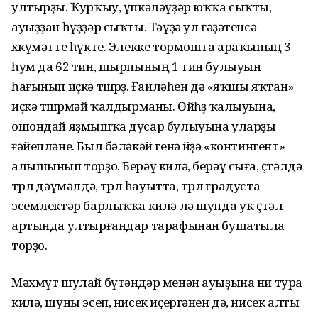
ултырҙы. Ҡурҡыу, үпкәләүҙәр юҡҡа сыҡты,
ауыҙҙан һүҙҙәр сыҡты. Тәүҙә ул ғәҙәтенсә
хөкүмәтте һүкте. Элекке тормошта араҡының 3
һум да 62 тин, шырпының 1 тин булыуын
һағынып иҫкә төшөрҙө. Ғаиләһен дә «яҡшы яҡтан»
иҫкә төшөрмәй ҡалдырманы. Өйһөҙ ҡалыуына,
ошондай яҙмышҡа дусар булыуына уларҙы
ғәйепләне. Был бәләкәй генә өйҙә «контингент»
алышынып торҙо. Берәү килә, берәү сыға, өҫтәлдә
төрлө дәүмәлдә, төрлө һауытта, төрлө градуста
эсемлектәр барлыҡҡа килә лә шунда уҡ өҫтәл
артында ултырғандар тарафынан бушатыла
торҙо.
Мәхмүт шулай бүтәндәр менән ауыҙына ни тура
килә, шуны эсеп, нисек иҫергәнен дә, нисек алты