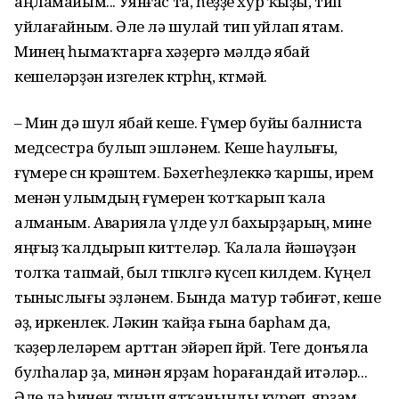
аңламайым... Уянғас та, һеҙҙе хур ҡыҙы, тип
уйлағайным. Әле лә шулай тип уйлап ятам.
Минең һымаҡтарға хәҙергә мәлдә ябай
кешеләрҙән изгелек көтөрһөң, көтмәй.
– Мин дә шул ябай кеше. Ғүмер буйы балниста
медсестра булып эшләнем. Кеше һаулығы,
ғүмере өсөн көрәштем. Бәхетһеҙлеккә ҡаршы, ирем
менән улымдың ғүмерен ҡотҡарып ҡала
алманым. Аварияла үлде ул бахырҙарың, мине
яңғыҙ ҡалдырып киттеләр. Ҡалала йәшәүҙән
толҡа тапмай, был төпкөлгә күсеп килдем. Күңел
тыныслығы эҙләнем. Бында матур тәбиғәт, кеше
әҙ, иркенлек. Ләкин ҡайҙа ғына барһам да,
ҡәҙерлеләрем арттан эйәреп йөрөй. Теге донъяла
булһалар ҙа, минән ярҙам һорағандай итәләр...
Әле лә һинең туңып ятҡаныңды күреп, ярҙам