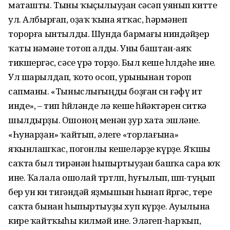
маташты. Тыны ҡыҫылыуҙан сәсәп уянып китте
ул. Албырғап, оҙаҡ ҡына ятҡас, һәрмәнеп
торорға ынтылды. Шунда бармағы ниндәйҙер
ҡаты нәмәне тотоп алды. Уны баштан-аяҡ
тикшергәс, сәсе үрә торҙо. Был кеше һөлдәһе ине.
Ул шарылдап, ҡото осоп, урынынан тороп
сапманы. «Тыныслығыңды боҙған өсөн ғәфү ит
инде», – тип һөйләнде лә кеше һөйәктәрен ситкә
шылдырҙы. Ошоноң менән ҙур хата эшләне.
«Һунарҙан» ҡайтып, әлеге «торлағына»
яҡынлашҡас, погонлы кешеләрҙе күрҙе. Яҡшы
саҡта был тирәнән һыпыртыуҙан башҡа сара юҡ
ине. Ҡалала ошолай төртөлөп, һуғылып, өшөп-туңып
бер ун көн тигәндәй яҙмышын һынап йөрөгәс, тере
саҡта бынан һыпыртыуҙы хуп күрҙе. Ауылына
кире ҡайтҡыһы килмәй ине. Эләгеп-һарҡып,