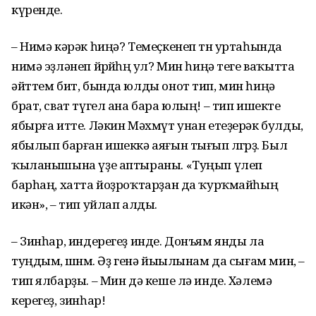
күренде.
– Нимә кәрәк һиңә? Темеҫкенеп төн уртаһында
нимә эҙләнеп йөрөйһөң ул? Мин һиңә теге ваҡытта
әйттем бит, бында юлды онот тип, мин һиңә
брат, сват түгел ана бара юлың! – тип ишекте
ябырға итте. Ләкин Мәхмүт унан етеҙерәк булды,
ябылып барған ишеккә аяғын тығып өлгөрҙө. Был
ҡыланышына үҙе аптыраны. «Туңып үлеп
барһаң, хатта йоҙроҡтарҙан да ҡурҡмайһың
икән», – тип уйлап алды.
– Зинһар, индерегеҙ инде. Донъям янды ла
туңдым, өшөнөм. Әҙ генә йыылынам да сығам мин, –
тип ялбарҙы. – Мин дә кеше лә инде. Хәлемә
керегеҙ, зинһар!