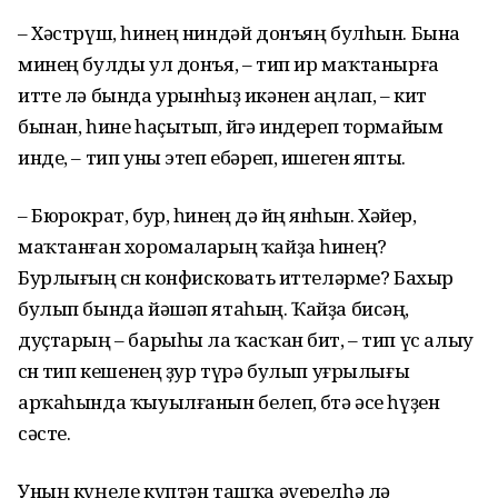
– Хәстрүш, һинең ниндәй донъяң булһын. Бына
минең булды ул донъя, – тип ир маҡтанырға
итте лә бында урынһыҙ икәнен аңлап, – кит
бынан, һине һаҫытып, өйгә индереп тормайым
инде, – тип уны этеп ебәреп, ишеген япты.
– Бюрократ, бур, һинең дә өйөң янһын. Хәйер,
маҡтанған хоромаларың ҡайҙа һинең?
Бурлығың өсөн конфисковать иттеләрме? Бахыр
булып бында йәшәп ятаһың. Ҡайҙа бисәң,
дуҫтарың – барыһы ла ҡасҡан бит, – тип үс алыу
өсөн тип кешенең ҙур түрә булып уғрылығы
арҡаһында ҡыуылғанын белеп, бөтә әсе һүҙен
сәсте.
Уның күңеле күптән ташҡа әүерелһә лә