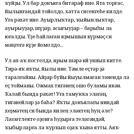
ҡуйҙы. Ул бар донъяға битараф ине. Ята торғас,
йылынғандай тойолдо, хатта сисенгеһе килде.
Уға рәхәт ине. Ауырлыҡтар, ҡыйынлыҡтар,
ауырыуҙар, өшөүҙәр, асығыуҙар – барыһы ла
юғалды. Үҙе һайлаған яҙмышын күрмәҫ өсөн
мәңгегә күҙе йомолдо...
Ул ап-аҡ постелдә, ярым шәрә көйө уянып китте.
Тирә-яҡ яҡты, йылы ине. Тәмле еҫтәр ҙә
таралғайны. Айҙар буйы йыуылмаған тәнендә лә
еҫ тойманы. Ожмах тигәнең ошо буламы икән.
Ҡалай бында рәхәт! Уға тамуҡҡа эләгәң,
тигәнейләр ҙә баһа? Яҡты донъялағы ниндәй
хеҙмәтең өсөн бында килеп эләктең һуң әле?
Ләззәтлекте оҙонға һуҙырға теләгәндәй,
ҡыбырларға ла ҡурҡып оҙаҡ ҡына ятты. Аяҡ-