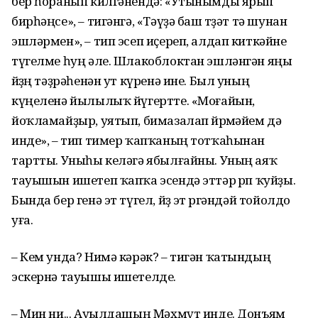
бер һоранып килгәнендә: «Утынымды ярып
бирһәңсе», – тигәнгә, «Тәүҙә баш төҙәт тә шунан
эшләрмен», – тип эсеп иҫереп, алдап киткәйне
түгелме һуң әле. Шлакоблоктан эшләнгән яңы
өйҙөң тәҙрәһенән ут күренә ине. Был уның
күңеленә йылылыҡ йүгертте. «Моғайын,
йоҡламайҙыр, уятып, бимазалап йөрөмәйем дә
инде», – тип тимер ҡапҡаның тотҡаһынан
тартты. Уныһы келәгә ябылғайны. Уның аяҡ
тауышын ишетеп ҡапҡа эсендә эттәр өрөп ҡуйҙы.
Бында бер генә эт түгел, йөҙ эт өргәндәй тойолдо
уға.
– Кем унда? Нимә кәрәк? – тигән ҡатындың
эскернә тауышы ишетелде.
– Мин ни... Ауылдашың Мәхмүт инде. Донъям