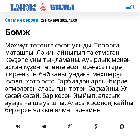
Сәсмә әҫәрҙәр
22 НОЯБРЯ 2022, 15:00
Бомж
Мәхмүт төтөнгә сәсәп уянды. Торорға
маташты. Ләкин айнығып та етмәгән
кәүҙәһе уны тыңламаны. Ауырлыҡ менән
асҡан күҙен төтөнгә әсеттерә-әсеттерә
тирә-яҡты байҡаны, ундағы мәхшәрҙе
күреп, ҡото осто. Гәрбилдән арлы-бирле
әтмәләгән аласығын төтөн баҫҡайны. Ул
сәсәй-сәсәй, бар көсөн йыйып, аласыҡ
ауыҙына шыуышты. Аласыҡ эсенең ҡайһы
бер ерен ялҡын ялмап алғайны.