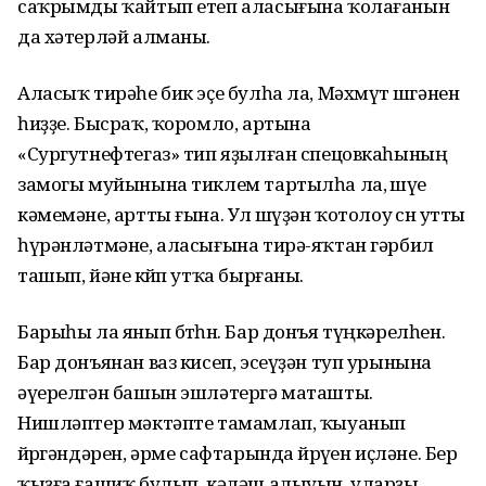
саҡрымды ҡайтып етеп аласығына ҡолағанын
да хәтерләй алманы.
Аласыҡ тирәһе бик эҫе булһа ла, Мәхмүт өшөгәнен
һиҙҙе. Бысраҡ, ҡоромло, артына
«Сургутнефтегаз» тип яҙылған спецовкаһының
замогы муйынына тиклем тартылһа ла, өшөүе
кәмемәне, артты ғына. Ул өшөүҙән ҡотолоу өсөн утты
һүрәнләтмәне, аласығына тирә-яҡтан гәрбил
ташып, йәне көйөп утҡа бырғаны.
Барыһы ла янып бөтһөн. Бар донъя түңкәрелһен.
Бар донъянан ваз кисеп, эсеүҙән туп урынына
әүерелгән башын эшләтергә маташты.
Нишләптер мәктәпте тамамлап, ҡыуанып
йөрөгәндәрен, әрме сафтарында йөрөүен иҫләне. Бер
ҡыҙға ғашиҡ булып, кәләш алыуын, уларҙы