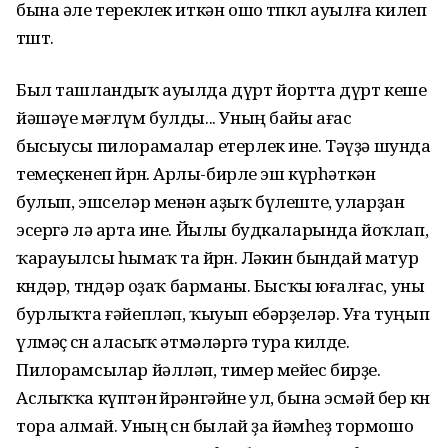
бына әле тереклек иткән ошо төпкөл ауылға килеп
төштө.
Был ташландыҡ ауылда дүрт йортта дүрт кеше
йәшәүе мәғлүм булды... Уның байы ағас
бысыусы пилорамалар етерлек ине. Тәүҙә шунда
темеҫкенеп йөрөнө. Арлы-бирле эш күрһәткән
булып, эшселәр менән аҙыҡ бүлеште, уларҙан
эсергә лә арта ине. Йылы будкаларында йоҡлап,
ҡарауылсы һымаҡ та йөрөнө. Ләкин бындай матур
көндәр, төндәр оҙаҡ барманы. Бысҡы юғалғас, уны
бурлыҡта ғәйепләп, ҡыуып ебәрҙеләр. Уға туңып
үлмәҫ өсөн аласыҡ әтмәләргә тура килде.
Пилорамсылар йәлләп, тимер мейес бирҙе.
Аслыҡҡа күптән өйрәнгәйне ул, бына эсмәй бер көн
тора алмай. Уның өсөн былай ҙа йәмһеҙ тормошо