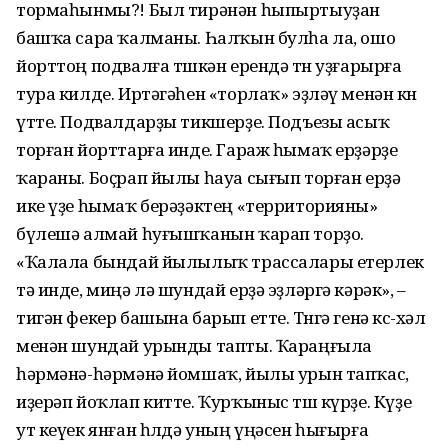
тормаһынмы?! Был тирәнән һыпыртыуҙан
башҡа сара ҡалманы. Һалҡын булһа ла, ошо
йорттоң подвалға төшкән ерендә төн уҙғарырға
тура килде. Иртәгәһен «торлаҡ» эҙләү менән көнө
үтте. Подвалдарҙы тикшерҙе. Подъезы асыҡ
торған йорттарға инде. Гараж һымаҡ ерҙәрҙе
ҡараны. Боҫрап йылы һауа сығып торған ерҙә
ике үҙе һымаҡ берәҙәктең «территорияны»
бүлешә алмай һуғышҡанын ҡарап торҙо.
«Ҡалала бындай йылылыҡ трассалары етерлек
тә инде, миңә лә шундай ерҙә эҙләргә кәрәк», –
тигән фекер башына барып етте. Төнгә генә көс-хәл
менән шундай урынды тапты. Ҡараңғыла
һәрмәнә-һәрмәнә йомшаҡ, йылы урын тапҡас,
иҙерәп йоҡлап китте. Ҡурҡыныс төш күрҙе. Күҙе
ут кеүек янған һөлдә уның үңәсен һығырға