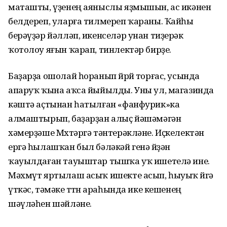
маташты, үҙенең аяныслы яҙмышын, ас икәнен
белдереп, уларға тилмереп ҡараны. Ҡайһы
берәүҙәр йәлләп, икенселәр унан тиҙерәк
ҡотолоу яғын ҡарап, тинлектәр бирҙе.
Баҙарҙа ошолай һоранып йөрөй торғас, усында
апаруҡ ҡына аҡса йыйылды. Уны ул, магазинда
кәштә аҫтынан һатылған «фанфурик»ка
алмаштырып, баҙарҙан алыҫ йәшәмәгән
хәмерҙәше Мөхтәргә тәнтерәкләне. Иҫкелектән
ергә һылашҡан был бәләкәй генә өйҙән
ҡауылдаған тауыштар тышҡа уҡ ишетелә ине.
Мәхмүт яртылаш асыҡ ишекте асып, һыуыҡ өйгә
үткәс, тәмәке төтөнө араһында ике кешенең
шәүләһен шәйләне.