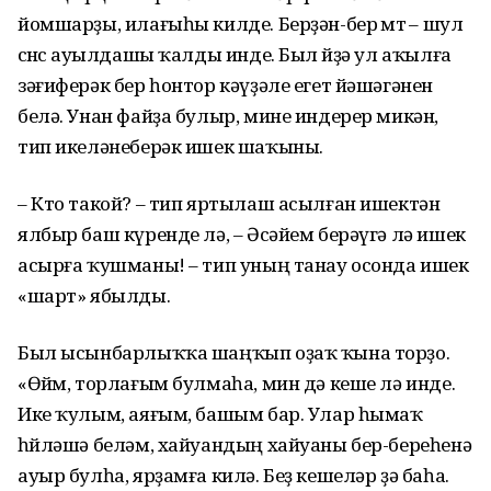
йомшарҙы, илағыһы килде. Берҙән-бер өмөтө – шул
өсөнсө ауылдашы ҡалды инде. Был өйҙә ул аҡылға
зәғиферәк бер һонтор кәүҙәле егет йәшәгәнен
белә. Унан файҙа булыр, мине индерер микән,
тип икеләнеберәк ишек шаҡыны.
– Кто такой? – тип яртылаш асылған ишектән
ялбыр баш күренде лә, – Әсәйем берәүгә лә ишек
асырға ҡушманы! – тип уның танау осонда ишек
«шарт» ябылды.
Был ысынбарлыҡҡа шаңҡып оҙаҡ ҡына торҙо.
«Өйөм, торлағым булмаһа, мин дә кеше лә инде.
Ике ҡулым, аяғым, башым бар. Улар һымаҡ
һөйләшә беләм, хайуандың хайуаны бер-береһенә
ауыр булһа, ярҙамға килә. Беҙ кешеләр ҙә баһа.