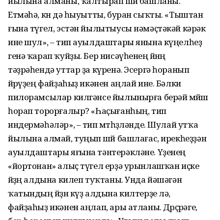
йылына алманы, ҡалтырап өшөй башланы.
Етмәһә, көн дә һыуытты, буран сыҡты. «Тыштан
ғына түгел, эстән йылытыусы нәмәҫтәкәй кәрәк
ине шул», – тип ауылдаштары янына күңелһеҙ
генә ҡарап ҡуйҙы. Бер нисәүһенең өйөнөң
тәҙрәһендә уттар ҙа күренә. Эсергә һоранып
йөрөүҙең файҙаһыҙ икәнен аңлай ине. Бәлки
пилорамсылар килгәнсе йылынырға берәй мөйөш
һорап торорғалыр? «Һаҫығанһың, тип
индермәһәләр», – тип өмөтһөҙләнде. Шулай утҡа
йылына алмай, туңып өшөй башлағас, ирекһеҙҙән
ауылдаштары яғына тәнтерәкләне. Үҙенең
«йортонан» алыҫ түгел ерҙә урынлашҡан иҫке
өйҙөң алдына килеп туҡтаны. Унда йәшәгән
ҡатындың йөҙөн күҙ алдына килтерҙе лә,
файҙаһыҙ икәнен аңлап, ары атланы. Дөрөҫөрәге,