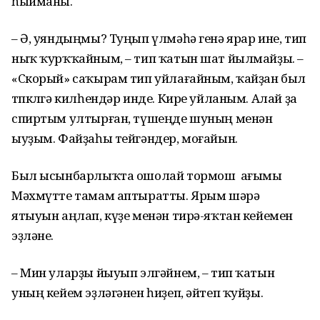
һыйманы.
– Ә, уяндыңмы? Туңып үлмәһә генә ярар ине, тип
ныҡ ҡурҡҡайным, – тип ҡатын шат йылмайҙы. –
«Скорый» саҡырам тип уйлағайным, ҡайҙан был
төпкөлгә килһендәр инде. Кире уйланым. Алай ҙа
спиртым ултырған, түшеңде шуның менән
ыуҙым. Файҙаһы тейгәндер, моғайын.
Был ысынбарлыҡта ошолай тормош ағымы
Мәхмүтте тамам аптыратты. Ярым шәрә
ятыуын аңлап, күҙе менән тирә-яҡтан кейемен
эҙләне.
– Мин уларҙы йыуып элгәйнем, – тип ҡатын
уның кейем эҙләгәнен һиҙеп, әйтеп ҡуйҙы.