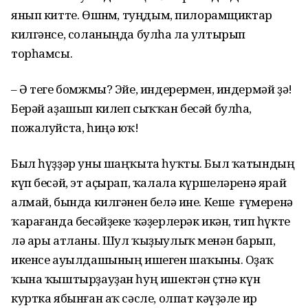
янып китте. Өшөнөм, туңдым, пилорамщиктар
килгәнсе, соланыңда булһа ла ултырып
торһамсы.
– Ә теге бомжмы? Эйе, индерермен, индермәй ҙә!
Берәй аҙашып килеп сыҡҡан бесәй булһа,
пожалуйста, һиңә юҡ!
Был һүҙҙәр уны шаңҡыта һуҡты. Был ҡатындың
күп бесәй, эт аҫырап, ҡалала күршеләренә ярай
алмай, бында килгәнен белә ине. Кеше ғүмеренә
ҡарағанда бесәйҙеке ҡәҙерлерәк икән, тип һүкте
лә ары атланы. Шул ҡыҙыулыҡ менән барып,
икенсе ауылдашының ишеген шаҡыны. Оҙаҡ
ҡына ҡыштырҙауҙан һуң ишектән өҫтөнә күн
куртка ябынған аҡ сәсле, олпат кәүҙәле ир