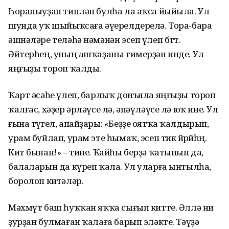
Һораныуҙан тинләп булһа ла аҡса йыйыла. Ул
шунда уҡ шыйыҡсаға әүерелдерелә. Тора-бара
әшнәләре теләһә нәмәнән эсеп үлеп бөттө.
Әйтерһең, уның ашҡаҙаны тимерҙән инде. Ул
яңғыҙы тороп ҡалды.
Ҡарт әсәһе үлеп, барлыҡ донъяла яңғыҙы тороп
ҡалғас, хәҙер әрләүсе лә, әпәүләүсе лә юҡ ине. Ул
ғына түгел, апайҙары: «Беҙҙе оятҡа ҡалдырып,
урам буйлап, урам эте һымаҡ, эсеп тик йөрөйһөң.
Кит бынан!» – тине. Ҡайһы берҙә ҡатынын да,
балаларын да күреп ҡала. Ул уларға ынтылһа,
боролоп китәләр.
Мәхмүт баш һуҡҡан яҡҡа сығып китте. Әллә ни
ҙурҙан булмаған ҡалаға барып эләкте. Тәүҙә