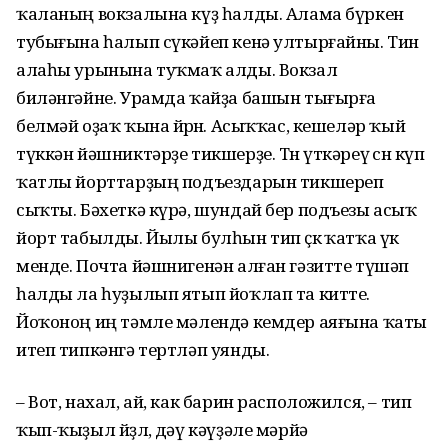
ҡаланың вокзалына күҙ һалды. Алама бүркен
тубығына һалып сүкәйеп кенә ултырғайны. Тин
алаһы урынына туҡмаҡ алды. Вокзал
биләнгәйне. Урамда ҡайҙа башын тығырға
белмәй оҙаҡ ҡына йөрөнө. Асыҡҡас, кешеләр ҡый
түккән йәшниктәрҙе тикшерҙе. Төн үткәреү өсөн күп
ҡатлы йорттарҙың подъездарын тикшереп
сыҡты. Бәхеткә күрә, шундай бер подъезы асыҡ
йорт табылды. Йылы булһын тип өҫкө ҡатҡа үк
менде. Почта йәшнигенән алған гәзитте түшәп
һалды ла һуҙылып ятып йоҡлап та китте.
Йоҡоноң иң тәмле мәлендә кемдер аяғына ҡаты
итеп типкәнгә тертләп уянды.
– Вот, нахал, ай, как барин расположился, – тип
ҡып-ҡыҙыл йөҙлө, дәү кәүҙәле мәрйә