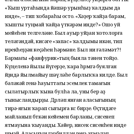
«Ҡыш уртаһында йәшәр урынһыҙ ҡалдым да
инде», – тип ҡобараһы осто. «Хәҙер ҡайҙа барам,
ҡышты туңмай ҡайҙа үткәрәм инде?» Ошо уй
мейеһен телгеләне. Был ауыр уйҙан ҡотолорға
теләгәндәй, кисәге «запас» ҡалдымы икән, тип
ирекһеҙҙән кеҫәһен һәрмәне. Был ни ғәләмәт?!
Бармағы «фанфурик»тың быяла тәнен тойҙо.
Күңеленә йылы йүгерҙе, ҡара һөрөмгә буялған
йөҙөндә йылмайыу шәүләһе барлыҡҡа килде. Был
бәләкәй генә һауыттағы эсемлек тамағын
сылатырлыҡ ҡына булһа ла, уны бер аҙ
тынысландырҙы. Дөрләп янған аласығының
тирә-яғын ҡарап сығырға көс бирҙе. Өҫтөндәге
майланып бөткән кейемен барланы, сисенеп
ятмауына ҡыуанды. Хәйер, нисек сисенһен инде
өшөмәй. Аласығын гәрбилдән генә әтмәләп