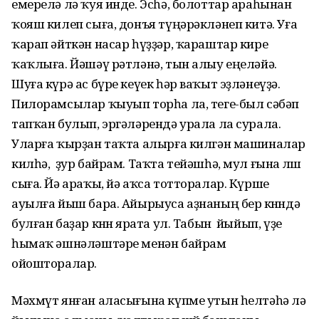
емерелә лә ҡуя инде. Эсһә, болоттар араһынан
ҡояш килеп сыға, донъя түңәрәкләнеп китә. Уға
ҡарап әйткән насар һүҙҙәр, ҡараштар кире
ҡаҡлыға. Йәшәү рәтләнә, тын алыу еңеләйә.
Шуға күрә ас бүре кеүек һәр ваҡыт эҙләнеүҙә.
Пилорамсылар ҡыуып торһа ла, теге-был сәбәп
тапҡан булып, эргәләрендә урала ла сурала.
Уларға ҡырҙан таҡта алырға килгән машиналар
килһә, ҙур байрам. Таҡта тейәшһә, мул ғына өлөш
сыға. Йә араҡы, йә аҡса тотторалар. Күрше
ауылға йыш бара. Айырыуса аҙнаның бер көнөндә
булған баҙар көнөн ярата ул. Табын йыйып, үҙе
һымаҡ әшнәләштәре менән байрам
ойошторалар.
Мәхмүт янған аласығына күпме утын һелтәһә лә