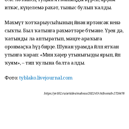
иткәс, күңелемә рәхәт, тыныс булып ҡалды.
Мәхмүт ҡотҡарыусыһының өйөнән иртәнсәк кенә
сыҡты. Был ҡатынға рәхмәттәре бөтмәне. Үҙен дә,
ҡатынды ла аптыратып, мәңге араҡыға
оронмаҫҡа һүҙ бирҙе. Шунан урамда өйөлөп ятҡан
утынға ҡарап: «Мин хәҙер утынығыҙҙы ярып, өйөп
ҡуям», – тип ҡулына балта алды.
Фото:
tyblako.livejournal.com
https://ye102.ru/articles/mahsus/2022-03-14/bomzh-2726476