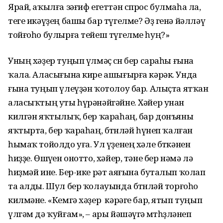
Ярай, аҡылға зәғиф егеттән спрос булмаһа ла,
теге икәүҙең башы бар түгелме? Әҙ генә йәлләү
тойғоһо булырға тейеш түгелме һуң?»
Уның хәҙер туңып үлмәҫ өсөн бер сараһы ғына
ҡала. Аласығына кире ашығырға кәрәк. Унда
ғына туңып үлеүҙән ҡотолоу бар. Алыҫта ятҡан
аласыҡтың уты һүрәнәйгәйне. Хәйер унан
килгән яҡтылыҡ, бер ҡараһаң, бар донъяны
яҡтырта, бер ҡараһаң, бөтөнләй һүнеп ҡалған
һымаҡ тойолдо уға. Ул үҙенең хәле бөткәнен
һиҙҙе. Өшөүен онотто, хәйер, тәне бер нәмә лә
һиҙмәй ине. Бер-ике рәт аяғына буталып ҡолап
та алды. Шул бер ҡолауында бөтөнләй торғоһо
килмәне. «Кемгә хәҙер кәрәге бар, ятып туңып
үлгәм дә ҡуйғам», – ары йәшәүгә өмөтһөҙләнеп