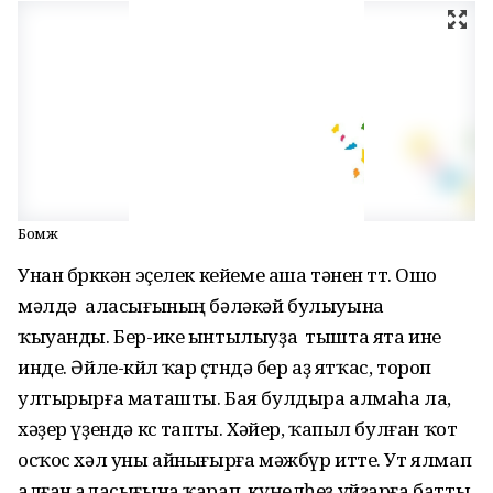
Бомж
Унан бөрккән эҫелек кейеме аша тәнен өттө. Ошо
мәлдә аласығының бәләкәй булыуына
ҡыуанды. Бер-ике ынтылыуҙа тышта ята ине
инде. Әйле-көйлө ҡар өҫтөндә бер аҙ ятҡас, тороп
ултырырға маташты. Бая булдыра алмаһа ла,
хәҙер үҙендә көс тапты. Хәйер, ҡапыл булған ҡот
осҡос хәл уны айнығырға мәжбүр итте. Ут ялмап
алған аласығына ҡарап, күңелһеҙ уйҙарға батты.