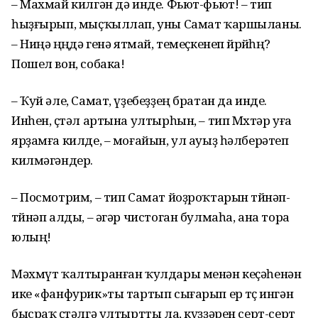
– Махмай килгән дә инде. Фьют-фьют! – тип
һыҙғырып, мыҫҡыллап, уны Самат ҡаршыланы.
– Ниңә өңөңдә генә ятмай, темеҫкенеп йөрөйһөң?
Пошел вон, собака!
– Ҡуй әле, Самат, үҙебеҙҙең братан да инде.
Инһен, өҫтәл артына ултырһын, – тип Мөхтәр уға
ярҙамға килде, – моғайын, ул ауыҙ һәлберәтеп
килмәгәндер.
– Посмотрим, – тип Самат йоҙроҡтарын төйнәп-
төйнәп алды, – әгәр чистоган булмаһа, ана тора
юлың!
Мәхмүт ҡалтыранған ҡулдары менән кеҫәһенән
ике «фанфурик»ты тартып сығарып ер төҫө ингән
бысраҡ өҫтәлгә ултыртты ла, күҙҙәрен серт-серт