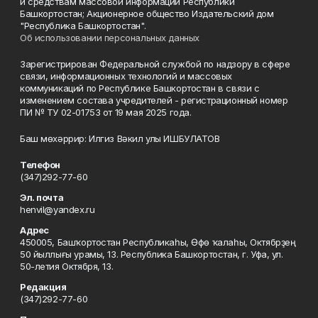
и средствам массовой информации Республики
Башкортостан; Акционерное общество Издательский дом
"Республика Башкортостан".
Об использовании персональных данных
Зарегистрирован Федеральной службой по надзору в сфере
связи, информационных технологий и массовых
коммуникаций по Республике Башкортостан в связи с
изменением состава учредителей - регистрационный номер
ПИ № ТУ 02-01753 от 19 мая 2025 года.
Баш мөхәррир: Илгиз Вәкил улы ИШБУЛАТОВ
Телефон
(347)292-77-60
Эл. почта
henvil@yandex.ru
Адрес
450005, Башҡортостан Республикаһы, Өфө ҡалаһы, Октябрҙең
50 йыллығы урамы, 13. Республика Башкортостан, г. Уфа, ул.
50-летия Октября, 13.
Редакция
(347)292-77-60