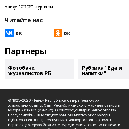
Автор:
"ҺӘНӘК" журналы
Читайте нас
Партнеры
Фотобанк
Рубрика "Еда и
журналистов РБ
напитки"
© 1925-2026 «Һәнәк» Республика сатира һәм юмор
журналының сайты. Сайт Республиканского журнала сатиры и
юмора «Хэнэк» («Вилы»). Ойоштороусылары: Башҡортостан
Республикаһының Матбуғат һәм киң мәғлүмәт саралары
буйынса агентлығы; "Республика Башкортостан" нәшриәт
йорто акционерҙар йәмғиәте. Учредители: Агентство по печати