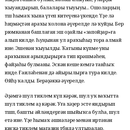
ҡыуандырып, балалары тыуыуы... Ошоларҙың
төш һымаҡ ҡына үтеп китеүенә үкенде. Үҙе лә
һиҙмәҫтән араҡы ҡолона әүерелде лә ҡуйҙы. Бер
рюмканан башлаған эш оҙайлы «запойҙар»ға
алып килде. Һуңынан ул араҡыһыҙ тора алмай
ине. Эшенән ҡыуылды. Ҡатыны күпме уны
араҡынан арындырырға тип көрәшмәһен,
файҙаһы булманы. Эскән кеше кемгә танһыҡ
инде. Ғаиләһенән дә айырылырға тура килде.
Өйһөҙ ҡалды. Берәҙәккә әүерелде.
Әҙәмгә шул тиклем күп кәрәк, шул уҡ ваҡытта
шул тиклем аҙ кәрәк. Уға хәҙер эсте яндырып
төшөп, башты әйләндергән шыйыҡса булһа, шул
етә ине. Үҙе һымаҡ әшнәләре менән иртәнән
кискә тиклем магазин төбөндә ултыралар.