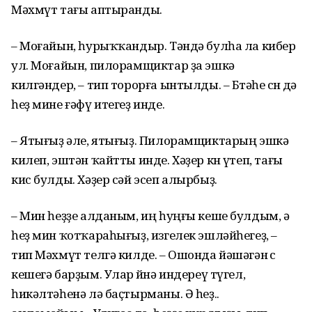
Мәхмүт тағы аптыранды.
– Моғайын, һурыҡҡандыр. Тәндә булһа ла кибер
ул. Моғайын, пилорамщиктар ҙа эшкә
килгәндер, – тип торорға ынтылды. – Бөтәһе өсөн дә
һеҙ мине ғәфү итегеҙ инде.
– Ятығыҙ әле, ятығыҙ. Пилорамщиктарың эшкә
килеп, эштән ҡайтты инде. Хәҙер көн үтеп, тағы
кис булды. Хәҙер сәй эсеп алырбыҙ.
– Мин һеҙҙе алданым, иң һуңғы кеше булдым, ә
һеҙ мин ҡотҡараһығыҙ, изгелек эшләйһегеҙ, –
тип Мәхмүт телгә килде. – Ошонда йәшәгән өс
кешегә барҙым. Улар өйөнә индереү түгел,
һикәлтәһенә лә баҫтырманы. Ә һеҙ..