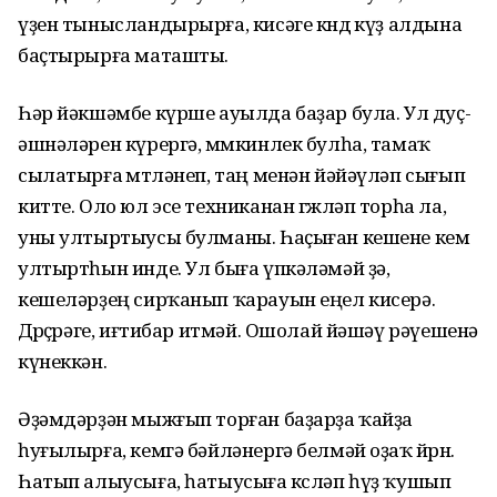
үҙен тынысландырырға, кисәге көндө күҙ алдына
баҫтырырға маташты.
Һәр йәкшәмбе күрше ауылда баҙар була. Ул дуҫ-
әшнәләрен күрергә, мөмкинлек булһа, тамаҡ
сылатырға өмөтләнеп, таң менән йәйәүләп сығып
китте. Оло юл эсе техниканан гөжләп торһа ла,
уны ултыртыусы булманы. Һаҫыған кешене кем
ултыртһын инде. Ул быға үпкәләмәй ҙә,
кешеләрҙең сирҡанып ҡарауын еңел кисерә.
Дөрөҫөрәге, иғтибар итмәй. Ошолай йәшәү рәүешенә
күнеккән.
Әҙәмдәрҙән мыжғып торған баҙарҙа ҡайҙа
һуғылырға, кемгә бәйләнергә белмәй оҙаҡ йөрөнө.
Һатып алыусыға, һатыусыға көсләп һүҙ ҡушып