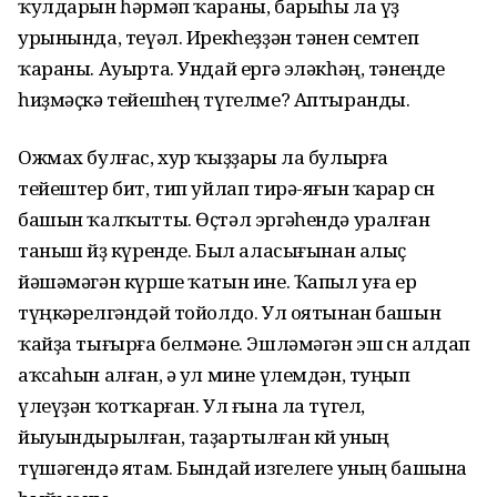
ҡулдарын һәрмәп ҡараны, барыһы ла үҙ
урынында, теүәл. Ирекһеҙҙән тәнен семтеп
ҡараны. Ауырта. Ундай ергә эләкһәң, тәнеңде
һиҙмәҫкә тейешһең түгелме? Аптыранды.
Ожмах булғас, хур ҡыҙҙары ла булырға
тейештер бит, тип уйлап тирә-яғын ҡарар өсөн
башын ҡалҡытты. Өҫтәл эргәһендә уралған
таныш йөҙ күренде. Был аласығынан алыҫ
йәшәмәгән күрше ҡатын ине. Ҡапыл уға ер
түңкәрелгәндәй тойолдо. Ул оятынан башын
ҡайҙа тығырға белмәне. Эшләмәгән эш өсөн алдап
аҡсаһын алған, ә ул мине үлемдән, туңып
үлеүҙән ҡотҡарған. Ул ғына ла түгел,
йыуындырылған, таҙартылған көйө уның
түшәгендә ятам. Бындай изгелеге уның башына