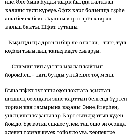
ине. Әле бына һуңғы ҡырҡ йылда ҡалҡҡан
ҡаланы тәүләп күреүе. Әфтәх ҡарт больница тәҙрәһе
аша бейек-бейек ҡупшы йорттарға хайран
ҡалып баҡты. Шәфҡәт туташы:
– Ҡыҙыңдың адресын бир әле, олатай, – тигәс, түш
кеҫәһенә тығылып, ҡағыҙ киҫәге сығарҙы.
– ...Сәлиә мин тип ауылға ыҙалап ҡайтып
йөрөмәһен, – тигән булды ул ғәйепле төҫ менән.
Бына шәфҡәт туташы оҙон ҡолғаға аҫылған
шешәнең осондағы энәне ҡарттың беләгендә бүртеп
торған ҡан тамырына ҡаҙаны. Энәне, әйтерһең,
уның йәненә ҡаҙанылар. Ҡарт сытырҙатып күҙен
йомдо. Үҙе көткән сикәнес үлем тап ошо энә осонда
эленеп торған кеүек тойолдо уға, керпектәре