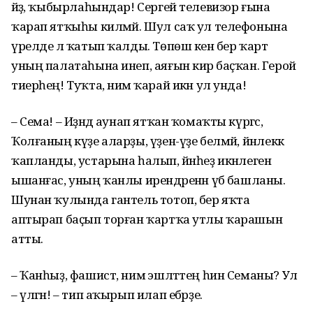
әйҙә, ҡыбырлаһындар! Сергей телевизор ғына
ҡарап ятҡыһы килмәй. Шул саҡ ул телефонына
үрелде лә ҡатып ҡалды. Төпөш кенә бер ҡарт
уның палатаһына инеп, аяғын кирә баҫҡан. Герой
тиерһең! Туҡта, нимә ҡарай икән ул унда!
– Сема! – Иҙәндә аунап ятҡан ҡомаҡты күргәс,
Ҡолғаның күҙе аларҙы, үҙен-үҙе белмәй, йәнлеккә
ҡапланды, устарына һалып, йәнһеҙ икәнлегенә
ышанғас, уның ҡанлы ирендәренән үбә башланы.
Шунан ҡулында гантель тотоп, бер яҡта
аптырап баҫып торған ҡартҡа утлы ҡарашын
атты.
– Ҡанһыҙ, фашист, нимә эшләттең һин Семаны? Ул
– үлгән! – тип аҡырып илап ебәрҙе.