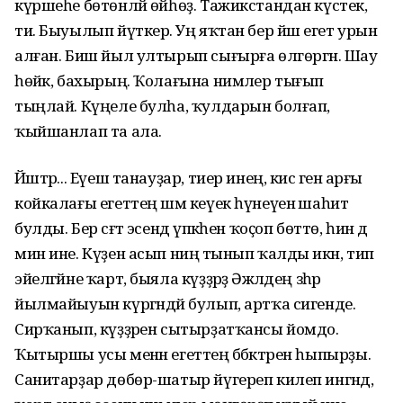
күршеһе бөтөнләй өйһөҙ. Тажикстандан күстек,
ти. Быуылып йүткерә. Уң яҡтан бер йәш егет урын
алған. Биш йыл ултырып сығырға өлгөргән. Шау
һөйәк, бахырың. Ҡолағына нимәлер тығып
тыңлай. Күңеле булһа, ҡулдарын болғап,
ҡыйшанлап та ала.
Йәштәр... Еүеш танауҙар, тиер инең, кисә генә арғы
койкалағы егеттең шәм кеүек һүнеүенә шаһит
булды. Бер сәғәт эсендә үпкәһен ҡоҫоп бөттө, һин дә
мин ине. Күҙен асып ниңә тынып ҡалды икән, тип
эйелгәйне ҡарт, быяла күҙҙәрҙә Әжәлдең зәһәр
йылмайыуын күргәндәй булып, артҡа сигенде.
Сирҡанып, күҙҙәрен сытырҙатҡансы йомдо.
Ҡытыршы усы менән егеттең бәбәктәрен һыпырҙы.
Санитарҙар дөбөр-шатыр йүгереп килеп ингәндә,