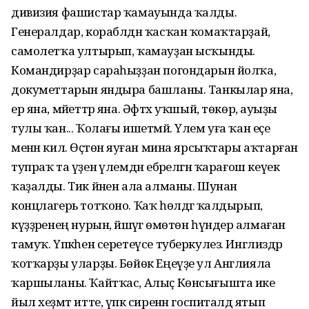
дивизия фашистар ҡамауында ҡалды.
Генералдар, кораблдән ҡасҡан ҡомаҡтарҙай,
самолетҡа ултырып, ҡамауҙан ысҡынды.
Командирҙар сараһыҙҙан погондарын йолҡа,
докуметтарын яндыра башланы. Танкылар яна,
ер яна, мәйеттәр яна. Әфтәх уҡшый, төкөрә, ауыҙы
тулы ҡан... Ҡолағы ишетмәй. Үлем уға ҡан еҫе
менән килә. Өҫтөнә яуған мина ярсыҡтары аҡтарған
тупраҡ та үҙенә үлемдән ебәрелгән ҡарағош кеүек
ҡаҙалды. Тик йәнен ала алманы. Шунан
концлагерь тотҡоно. Ҡаҡ һөлдәгә ҡалдырып,
күҙҙәренең нурын, йәшәүгә өмөтөн һүндерә алмаған
тамуҡ. Үпкәһен серетеүсе туберкулез. Инглиздәр
ҡотҡарҙы уларҙы. Бөйөк Еңеүҙе ул Англияла
ҡаршыланы. Ҡайтҡас, Алыҫ Көнсығышта ике
йыл хеҙмәт итте, үпкә сиренән госпиталдә ятып