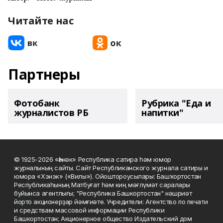
Читайте нас
Партнеры
Фотобанк
Рубрика "Еда и
журналистов РБ
напитки"
© 1925-2026 «Һәнәк» Республика сатира һәм юмор
журналының сайты. Сайт Республиканского журнала сатиры и
юмора «Хэнэк» («Вилы»). Ойоштороусылары: Башҡортостан
Республикаһының Матбуғат һәм киң мәғлүмәт саралары
буйынса агентлығы; "Республика Башкортостан" нәшриәт
йорто акционерҙар йәмғиәте. Учредители: Агентство по печати
и средствам массовой информации Республики
Башкортостан; Акционерное общество Издательский дом