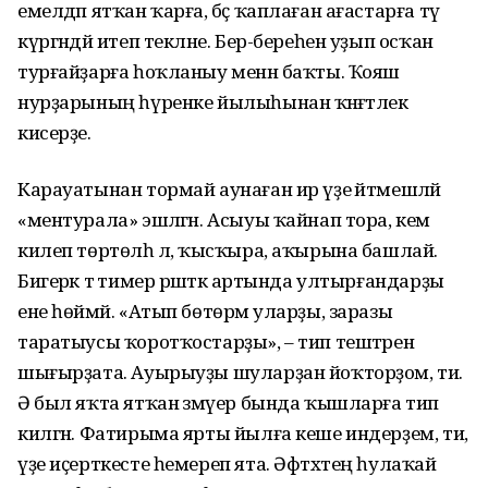
емелдәп ятҡан ҡарға, бәҫ ҡаплаған ағастарға тәү
күргәндәй итеп текләне. Бер-береһен уҙып осҡан
турғайҙарға һоҡланыу менән баҡты. Ҡояш
нурҙарының һүренке йылыһынан ҡәнәғәтлек
кисерҙе.
Карауатынан тормай аунаған ир үҙе әйтмешләй
«ментурала» эшләгән. Асыуы ҡайнап тора, кем
килеп төртөлһә лә, ҡысҡыра, аҡырына башлай.
Бигерәк тә тимер рәшәткә артында ултырғандарҙы
ене һөймәй. «Атып бөтөрәм уларҙы, заразы
таратыусы ҡоротҡостарҙы», – тип тештәрен
шығырҙата. Ауырыуҙы шуларҙан йоҡторҙом, ти.
Ә был яҡта ятҡан әзмәүер бында ҡышларға тип
килгән. Фатирыма ярты йылға кеше индерҙем, ти,
үҙе иҫерткесте һемереп ята. Әфтәхтең һулаҡай