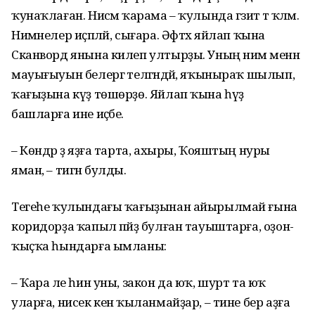
ҡунаҡлаған. Нисәмә ҡарама – ҡулында гәзит тә ҡәләм.
Нимәнелер иҫәпләй, сығара. Әфтәх яйлап ҡына
Сканворд янына килеп ултырҙы. Уның нимә менән
мауығыуын белергә теләгәндәй, яҡыныраҡ шылып,
ҡағыҙына күҙ төшөрҙө. Яйлап ҡына һүҙ
башларға ине иҫәбе.
– Көндәр ҙә яҙға тарта, ахыры, Ҡояштың нуры
яман, – тигән булды.
Тегеһе ҡулындағы ҡағыҙынан айырылмай ғына
коридорҙа ҡапыл пәйҙә булған тауыштарға, оҙон-
ҡыҫҡа һындарға ымланы:
– Ҡара әле һин уны, закон да юҡ, шурт та юҡ
уларға, нисек кенә ҡыланмайҙар, – тине бер аҙға