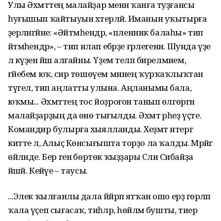
Улы Әхмәттең малайҙар менән ҡанға туҙғансы
һуғышып ҡайтыуын хәтерләй. Иманын уҡытырға
әҙерләнгәйне: «Әйтмәһендәр, «пленник балаһы» тип
әйтмәһендәр», – тип илап ебәрҙе ғәрлегенән. Шунда үҙе
лә күҙенә йәш алғайны. Үҙем теләп бирелмәнем,
ғәйебем юҡ, әсир төшөүем минең ҡурҡаҡлыҡтан
түгел, тип аңлатты улына. Аңланымы бала,
юҡмы... Әхмәттең тос йоҙроғон танып өлгөргән
малайҙарҙың да өнө тығылды. Әхмәт әрһеҙ үҫте.
Командир булырға хыялланды. Хеҙмәт итергә
китте лә, Алыҫ Көнсығышта торҙо ла ҡалды. Мәрйәгә
өйләнде. Бер генә бөртөк ҡыҙҙары Сәлиә Сибайҙа
йәшәй. Кейәүе – таусы.
...Элек ҡылғанлы дала йәйрәп ятҡан ошо ерҙә гөрләп
ҡала үҫеп сығасаҡ, тиһәләр, һөйләмә бушты, тиер