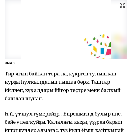
Ҡомаҡ
Тирә-яғын байҡап тора ла, күкрәгенә тулышҡан
нурҙы һулҡылдатып тышҡа бөркә. Таштар
йәйләнеп, күҙ алдары йәйғор төҫтәре менән балҡый
башлай шунан.
Һә-әй, үтә шул ғүмеркәйҙәр... Бирешмәгән дә булыр ине,
әбейе үлеп ҡуйҙы. Ҡалалағы ҡыҙы, үҙҙәренә барып
йәшәргә күндерә алмағас, тәүҙә йыш-йыш ҡайтҡылай