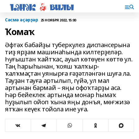
Сәсмә әҫәрҙәр
25 НОЯБРЯ 2022, 15:00
Ҡомаҡ
Әфтәх бабайҙы туберкулез диспансерына
тиҙ ярҙам машинаһында килтерҙеләр.
Һуғыштан ҡайтҡас, ауыл көтөүен көттө ул.
Таң һарыһынан, ҡояш ҡалҡыр-
ҡалҡмаҫтан уянырға ғәҙәтләнгән шуға ла.
Тауҙан тауға артылып, гүйә, ул мал
артынан бармай – яңы офоҡтарҙы аса.
Һәр бейеклек артында монар һымаҡ
һуҙылып ойоп ҡына яңы донъя, мөғжизә
ятҡан кеүек тойола ине уға.