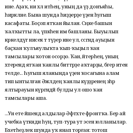
ине. Аҙаҡ, ни хәл итәһең, уның да үҙ донъяһы,
һирәкләне. Бына шунда һиҙҙерҙе үҙен һуғыш
касафаты. Боҫоп ятҡан йылан. Сәңке башын
ҡалҡытты ла, үпкәһен имә башланы. Быуылып
кәркелдәүгә нисек тә түҙер ине ул, сәсәгәндә ауыҙын
баҫҡан ҡулъяулыҡта ҡып-ҡыҙыл ҡан
тамсылары ҡотон осорҙо. Ҡан, әйтерһең, уның
хәтерендә ятҡан ҡанлы биттәрҙе аҡтарҙы, бәғер итен
телде... Һуғыш яланында үҙен ҡосағына алам
тип ынтылған Әжәлдең ҡанлы күҙҙәренең зәһәр
ялтырауын күргәндәй булды ул ошо ҡан
тамсылары аша.
...Ун ете йәшендә алдылар Әфтәхте фронтҡа. Бер ай
учебка үткәндән һуң, туп-тура ут эсенә юлланылар.
Бәхетһеҙлек шунда уҡ янап торған: тотош