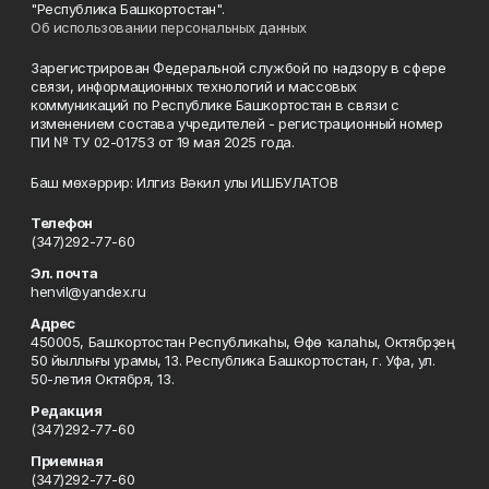
"Республика Башкортостан".
Об использовании персональных данных
Зарегистрирован Федеральной службой по надзору в сфере
связи, информационных технологий и массовых
коммуникаций по Республике Башкортостан в связи с
изменением состава учредителей - регистрационный номер
ПИ № ТУ 02-01753 от 19 мая 2025 года.
Баш мөхәррир: Илгиз Вәкил улы ИШБУЛАТОВ
Телефон
(347)292-77-60
Эл. почта
henvil@yandex.ru
Адрес
450005, Башҡортостан Республикаһы, Өфө ҡалаһы, Октябрҙең
50 йыллығы урамы, 13. Республика Башкортостан, г. Уфа, ул.
50-летия Октября, 13.
Редакция
(347)292-77-60
Приемная
(347)292-77-60