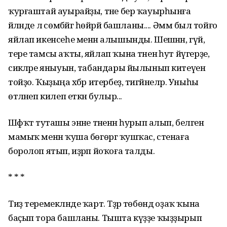
ҡурғаштай ауырайҙы, тәне бер ҡауырһынға
әйләнде лә сөмбәйгә һөйрәй башланы.... Әммә был тойғо
яйлап икенсеһе менән алышынды. Шешәнән, гүйә,
тере тамсы аҡты, яйлап ҡына тәненә һут йүгерҙе,
сикәләре яныуын, табандары йылынып китеүен
тойҙо. Ҡыҙыңа хәбәр итербеҙ, тигәйнеләр. Уныһы
өтәләнеп килеп еткән булыр...
Шәфҡәт туташы энәне тәненән һурып алып, беләген
мамыҡ менән ҡуша бөгөргә ҡушҡас, стенаға
боролоп ятып, иҙрәп йоҡоға талды.
* * *
Тиҙ теремекләнде ҡарт. Тәҙрә төбөндә оҙаҡ ҡына
баҫып тора башланы. Тышта күҙҙе ҡыҙҙырып