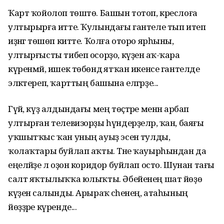
Ҡарт ҡойолоп төштө. Башын тотоп, креслоға
ултырырға итте. Ҡулындағы гантеле тып итеп
иҙәнгә төшөп китте. Ҡолға оторо ярһыны,
ултырғысты тибеп осорҙо, күҙенә аҡ-ҡара
күренмәй, ишек төбөндә ятҡан икенсе гантелде
эләктереп, ҡарттың башына елгәрҙе...
Гүйә, күҙ алдындағы мең төҫтәре менән арбап
ултырған телевизорҙы һүндерҙеләр, ҡан, баяғы
уҡшытҡыс ҡан уның ауыҙ эсенә тулды,
ҡолаҡтары буйлап аҡты. Тәне ҡауырһындан да
еңеләйҙе лә оҙон коридор буйлап осто. Шунан тағы
салт яҡтылыҡҡа юлыҡты. Әбейенең шат йөҙө
күҙенә салынды. Арыраҡ әсәһенең, атаһының
йөҙҙәре күренде...