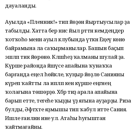
дауаланды.
Ауылда «Пленник!» тип йөҙөн йыртыусылар ҙа
табылды. Хатта бер нисә йыл рәттән кемдеңдер
ҡотҡоһо менән ауыл клубында үткән Еңеү көнө
байрамына ла саҡырманылар. Башын баҫып
эшләп тик йөрөнө. Кәләшһеҙ ҡалманы шулай ҙа.
Күрше районда йәшәүсе апайына ҡунаҡҡа
барғанда еңел һөйәкле, ҡуңыр йөҙлө Санияны
күреп ҡайтты ла ипләп кенә күрше еңгәнең
ҡолағына төшөрҙө. Хәбәр тиҙ арала апайына
барып етте, тегеһе ҡыҙҙы үҙ яғына ауҙарҙы. Риза
булды, Әфтәхте яҙмышы тип ҡабул итте Сания.
Ишле ғаиләнән ине ул. Атаһы һуғыштан
ҡайтмағайны.