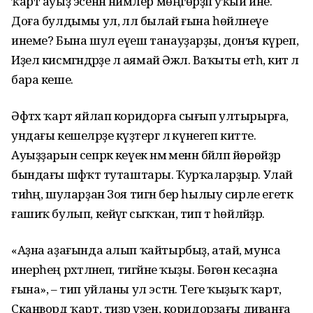
ҡарт ауыҙ эсенән нимәлер мөңгөрҙәп уҡый ине.
Доға булдымы ул, әллә былай ғына һөйләнеүе
инеме? Бына шул еүеш танауҙарҙы, донъя күреп,
Иҙел кисмәгәндәрҙе лә аямай Әжәл. Ваҡыты етһә, китә лә
бара кеше.
Әфтәх ҡарт яйлап коридорға сығып ултырырға,
ундағы кешеләрҙе күҙәтергә лә күнегеп китте.
Ауыҙҙарын сепрәк кеүек нәмә менән бәйләп йөрөйҙәр
бындағы шәфҡәт туташтары. Ҡурҡаларҙыр. Улай
тиһәң, шуларҙан Зоя тигән бер һылыу сирле егеткә
ғашиҡ булып, кейәүгә сыҡҡан, тип тә һөйләйҙәр.
«Аҙна аҙағында алып ҡайтырбыҙ, атай, мунса
инерһең рәхәтләнеп, тигәйне ҡыҙы. Бөгөн кесаҙна
ғына», – тип уйланы ул эстән. Теге ҡыҙыҡ ҡарт,
Сканворд ҡарт, тиҙәр үҙен, коридорҙағы диванға