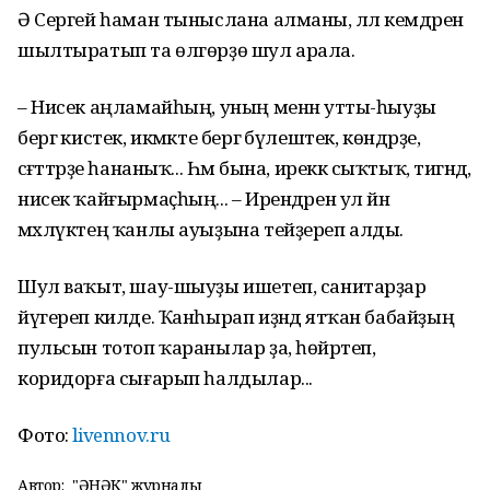
Ә Сергей һаман тыныслана алманы, әллә кемдәренә
шылтыратып та өлгөрҙө шул арала.
– Нисек аңламайһың, уның менән утты-һыуҙы
бергә кистек, икмәкте бергә бүлештек, көндәрҙе,
сәғәттәрҙе һананыҡ... Һәм бына, иреккә сыҡтыҡ, тигәндә,
нисек ҡайғырмаҫһың... – Ирендәрен ул йәнә
мәхлүктең ҡанлы ауыҙына тейҙереп алды.
Шул ваҡыт, шау-шыуҙы ишетеп, санитарҙар
йүгереп килде. Ҡанһырап иҙәндә ятҡан бабайҙың
пульсын тотоп ҡаранылар ҙа, һөйрәтеп,
коридорға сығарып һалдылар...
Фото:
livennov.ru
Автор:
"ҺӘНӘК" журналы