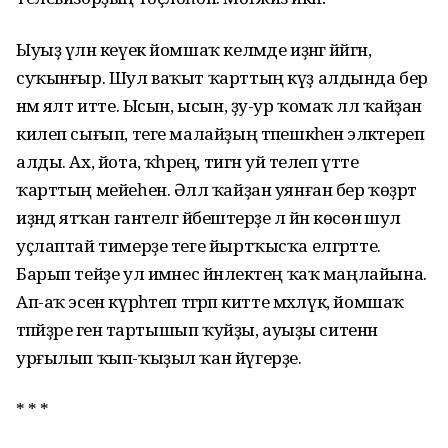
Ыуыҙ үлән кеүек йомшаҡ келәмде иҙәнгә йәйгән,
суҡынғыр. Шул ваҡыт ҡарттың күҙ алдында бер
нәмә ялт итте. Ысын, ысын, ҙу-ур ҡомаҡ әллә ҡайҙан
килеп сығып, теге малайҙың тәпешкәһен эләктереп
алды. Ах, йота, ҡәһәрең, тигән уй телеп үтте
ҡарттың мейеһен. Әллә ҡайҙан уянған бер ҡөҙрәт
иҙәндә ятҡан гантелгә йәбештерҙе лә йән көсөнә шул
уҫлаптай тимерҙе теге йыртҡысҡа елгәртте.
Барып тейҙе ул имәнес йәнлектең ҡаҡ маңлайына.
Ап-аҡ эсен күрһәтеп тәгәрәп китте мәхлүк, йомшаҡ
тәпәйҙәре генә тартышып ҡуйҙы, ауыҙы ситенән
урғылып ҡып-ҡыҙыл ҡан йүгерҙе.
* * *