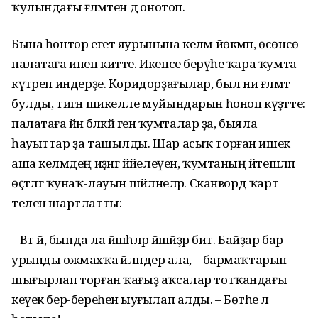
ҡулындағы ғәләмәтен дә онотоп.
Бына һонтор егет яурынына келәм йөкмәп, өсөнсө
палатаға инеп китте. Икенсе берәүһе ҡара ҡумта
күтәреп индерҙе. Коридорҙағылар, был ни ғәләмәт
булды, тигән шикелле муйындарын һоноп күҙәтте:
палатаға йәнә бәләкәй генә ҡумталар ҙа, быяла
һауыттар ҙа ташылды. Шар асыҡ торған ишек
аша келәмдең иҙәнгә йәйелеүен, ҡумтаның йәтешләп
өҫтәлгә ҡунаҡ-лауын шәйләнеләр. Сканворд ҡарт
телен шартлатты:
– Вәт әй, бында ла йәшәһәләр йәшәйҙәр бит. Байҙар бар
урынды ожмахҡа әйләндерә ала, – бармаҡтарын
шығырлап торған ҡағыҙ аҡсалар тотҡандағы
кеүек бер-береһенә ыуғылап алды. – Бөтәһе лә