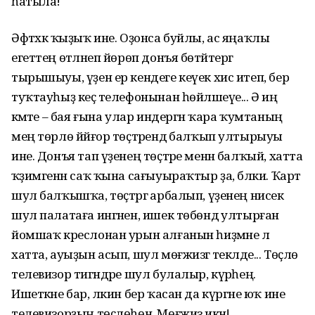
һатыла!
Әфтәхкә ҡыҙыҡ ине. Оҙонса буйлы, ас яңаҡлы
егеттең өтәләнеп йөрөп донъя бөтәйтергә
тырышыуы, үҙен ер кендеге кеүек хис итеп, бер
туҡтауһыҙ кеҫә телефонынан һөйләшеүе... Ә иң
әкәмәте – бая ғына улар индергән ҡара ҡумтаның
мең төрлө йәйғор төҫтәрендә балҡып ултырыуы
ине. Донъя тап үҙенең төҫтәре менән балҡый, хатта
ҡәҙимгенән саҡ ҡына сағыуыраҡтыр ҙа, бәлки. Ҡарт
шул балҡышҡа, төҫтәргә арбалып, үҙенең нисек
шул палатаға ингәнен, ишек төбөндә ултырған
йомшаҡ креслонан урын алғанын һиҙмәне лә
хатта, ауыҙын асып, шул мөғжизәгә текәлде... Төҫлө
телевизор тигәндәре шул булалыр, күрәһең.
Ишеткәне бар, ләкин бер ҡасан да күргәне юҡ ине
телевизорҙың төҫлөһөн. Мөғжизә икән!