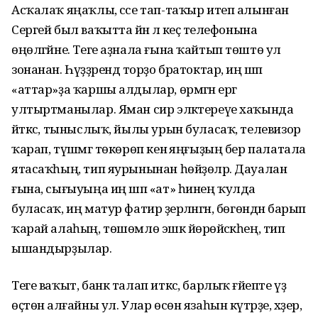
Асҡалаҡ яңаҡлы, сәсе тап-таҡыр итеп алынған
Сергей был ваҡытта йәнә лә кеҫә телефонына
өңөлгәйне. Теге аҙнала ғына ҡайтып төштө ул
зонанан. Һүҙҙәрендә торҙо братоктар, иң шәп
«аттар»ҙа ҡаршы алдылар, өрмәгән ергә
ултыртманылар. Яман сир эләктереүе хаҡында
әйткәс, тыныслыҡ, йылы урын буласаҡ, телевизор
ҡарап, түшәмгә төкөрөп кенә яңғыҙың бер палатала
ятасаҡһың, тип яурынынан һөйҙөләр. Дауалан
ғына, сығыуыңа иң шәп «ат» һинең ҡулда
буласаҡ, иң матур фатир әҙерләнгән, бөгөндән барып
ҡарай алаһың, төшөмлө эшкә йөрөйәсәкһең, тип
ышандырҙылар.
Теге ваҡыт, банк талап иткәс, барлыҡ ғәйепте үҙ
өҫтөнә алғайны ул. Улар өсөн язаһын күтәрҙе, хәҙер,