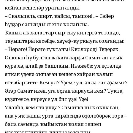
кейгән кешеләр уратып алды.
– Скальпель, спирт, ҡайсы, тампон!.. – Сәйер
һүҙҙәр салынды егеттең ҡолағына.
Ҡапыл аҡ халаттар сыр-сыу килергә тотондо,
тауыштары көсәйҙе, хәүеф-ҡурҡыуға солғанды:
– Йөрәге! Йөрәге туҡтаны! Кислород! Тиҙерәк!
Ошонан һуң булған ваҡиғаларҙы Самат ап-асыҡ
күрә лә, аңлай ҙа башланы. Иң ғәжәбе: ул өҫтәлдә
ятҡан үҙенә оҡшаған кешегә хайран ҡалып
иғтибар итте. Кем ул? Үҙеме ул, әллә сит әҙәмме?
Әгәр Самат икән, уға өҫтән ҡараусы кем? Туҡта,
күҙәтеүсе, күреүсе ул бит үҙе! Үҙе!
Улайһа, кем ята унда? Саматҡа ныҡ оҡшаған,
ана уң яҡ ҡашы урта тирәһендә өҙөлөбөрәк тора –
бала сағында ҡыйыҡтан ҡолап төшөп
йәрәхәтләнгәйне, шуның эҙе ҡалды.