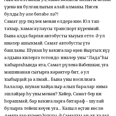
үҙенә ни булғанлығын аңлай алманы. Нисек
булды һуң әле бөтәһе лә?!
Самат ҙур тиҙлек менән елдерә ине. Юл тап-
таҡыр, ҡамасаулаусы транспорт күренмәй.
Бына алда барған автобусты ҡыуып етте. Ә ул
ниңәлер ашыҡмай. Самат автобусты үтә
башланы. Шунан һуң ваҡиғалар өҙөк-йыртыҡ күҙ
алдына килергә тотондо: ниңәлер уның “Лада”һы
ҡабырғаһында ята, Самат рүленә йәбешкән, уға
машинанан сығырға кәрәктер бит, ә ул
ҡыбырҙай ҙа алмай... Бына уны носилкаға
һалалар, шунан ҡайҙалыр алып баралар: нимә
эшләйҙәр һуң уның менән? Хәйер, Самат бер ни
һорашмай, бар ваҡиғаларға битараф – шулай
булырға тейеш кеүек уға... Ҡапыл өҫтән көслө
лампалар күҙенә һуҡты. Ә Саматты ап-аҡ халат