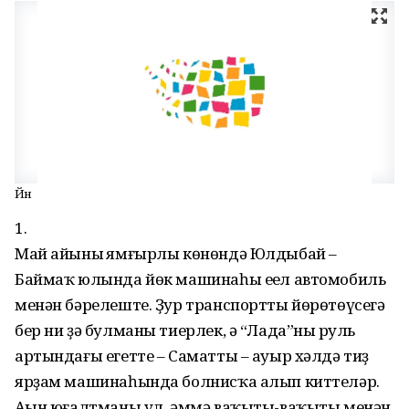
Йән
1.
Май айының ямғырлы көнөндә Юлдыбай –
Баймаҡ юлында йөк машинаһы еңел автомобиль
менән бәрелеште. Ҙур транспортты йөрөтөүсегә
бер ни ҙә булманы тиерлек, ә “Лада”ның руль
артындағы егетте – Саматты – ауыр хәлдә тиҙ
ярҙам машинаһында болнисҡа алып киттеләр.
Аңын юғалтманы ул, әммә ваҡыты-ваҡыты менән