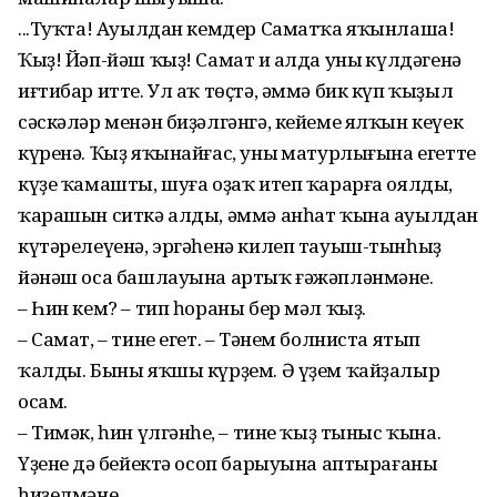
...Туҡта! Ауылдан кемдер Саматҡа яҡынлаша!
Ҡыҙ! Йәп-йәш ҡыҙ! Самат иң алда уның күлдәгенә
иғтибар итте. Ул аҡ төҫтә, әммә бик күп ҡыҙыл
сәскәләр менән биҙәлгәнгә, кейеме ялҡын кеүек
күренә. Ҡыҙ яҡынайғас, уның матурлығына егеттең
күҙе ҡамашты, шуға оҙаҡ итеп ҡарарға оялды,
ҡарашын ситкә алды, әммә анһат ҡына ауылдан
күтәрелеүенә, эргәһенә килеп тауыш-тынһыҙ
йәнәш оса башлауына артыҡ ғәжәпләнмәне.
– Һин кем? – тип һораны бер мәл ҡыҙ.
– Самат, – тине егет. – Тәнем болниста ятып
ҡалды. Быны яҡшы күрҙем. Ә үҙем ҡайҙалыр
осам.
– Тимәк, һин үлгәнһең, – тине ҡыҙ тыныс ҡына.
Үҙенең дә бейектә осоп барыуына аптырағаны
һиҙелмәне.