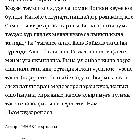
Ҡыҙҙың тауышы ла, үҙе лә томан йотҡан кеүек юҡ
булды. Киләһе секундта ниндәйҙер рәхимһеҙ көс
Саматты кире артҡа тартты. Бына аҫтағы ауыл,
тауҙар ҙур тиҙлек менән күҙгә салынып ҡына
ҡалды, “һә” тигәнсә алда йәнә Баймаҡ ҡалаһы
күренде. Ана – больница. Самат йәшен тиҙлеге
менән уға яҡынлаша. Бына ул анһат ҡына тәҙрә
аша палатаға инә, өҫтәлдә ятҡан үҙен, юҡ – үҙенең
тәнен (хәҙер егет быны белә), уны һырып алған
аҡ халатлы врач-медсестраларҙы күрә, ҡапыл
ошо һыуыҡ, сирҡаныс, көслө ауыртыуға тулған
тән эсенә ҡыҫылып инеүен тоя. Һәм...
...Һәм күҙҙәрен аса.
Автор:
"ҺӘНӘК" журналы