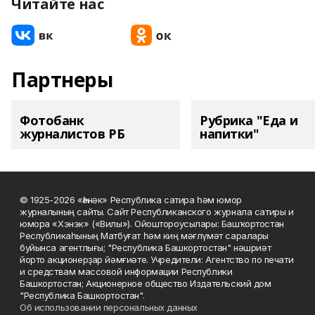
Читайте нас
Партнеры
Фотобанк
Рубрика "Еда и
журналистов РБ
напитки"
© 1925-2026 «Һәнәк» Республика сатира һәм юмор
журналының сайты. Сайт Республиканского журнала сатиры и
юмора «Хэнэк» («Вилы»). Ойоштороусылары: Башҡортостан
Республикаһының Матбуғат һәм киң мәғлүмәт саралары
буйынса агентлығы; "Республика Башкортостан" нәшриәт
йорто акционерҙар йәмғиәте. Учредители: Агентство по печати
и средствам массовой информации Республики
Башкортостан; Акционерное общество Издательский дом
"Республика Башкортостан".
Об использовании персональных данных