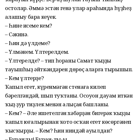
остолар. Әммә эстән генә улар араһында һүҙһеҙ
аңлашыу бара кеүек.
– Һинең исемең кем?
– Сәкинә.
– Һин дә үлдеңме?
– Үлмәнем. Үлтерелдем.
– Үлтерелдең? – тип һораны Самат ҡыҙҙың
тауышһыҙ әйткәндәрен дөрөҫ аңларға тырышып.
– Кем үлтерҙе?
Ҡапыл егет, күренмәгән стенаға килеп
бәрелгәндәй, шып туҡтаны. Осоуон дауам иткән
ҡыҙ ҙур тиҙлек менән алыҫая башланы.
– Кем? – Әле ишетелгән хәбәрҙән бигерәк ҡыҙҙың
ҡапыл юғалырынан ҡото осҡан егет көсөргәнеп
ҡысҡырҙы. – Кем? Һин ниндәй ауылдан?
– Буранлы! Буран-лы-ы...