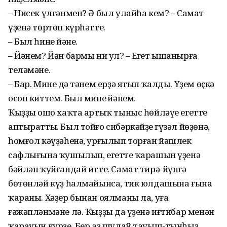
– Нисек үлгәнмен? Ә был улайһа кем? – Самат
үҙенә төртөп күрһәтте.
– Был һинең йәнең.
– Йәнем? Йән бармы ни ул? – Егет ышанырға
теләмәне.
– Бар. Минең дә тәнем ерҙә ятып ҡалды. Үҙем өҫкә
осоп киттем. Был минең йәнем.
Ҡыҙҙың ошо хаҡта артыҡ тыныс һөйләүе егетте
аптыратты. Был тойғо сибәркәйҙең гүзәл йөҙөнә,
һомғол кәүҙәһенә, урғылып торған йәшлек
сафлығына ҡушылып, егеттең ҡарашын үҙенә
бәйләп ҡуйғандай итте. Самат тирә-йүнгә
бөтөнләй күҙ һалмайынса, тик юлдашына ғына
ҡараны. Хәҙер бынан оялманы ла, уға
ғәжәпләнмәне лә. Ҡыҙҙың да үҙенә иғтибар менән
ҡарауын күрҙе. Бер аҙ шулай тауыш-тынһыҙ