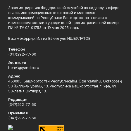
Зарегистрирован Федеральной службой по надзору в сфере
связи, информационных технологий и массовых
коммуникаций по Республике Башкортостан в связи с
изменением состава учредителей - регистрационный номер
ПИ № ТУ 02-01753 от 19 мая 2025 года.
Баш мөхәррир: Илгиз Вәкил улы ИШБУЛАТОВ
Телефон
(347)292-77-60
Эл. почта
henvil@yandex.ru
Адрес
450005, Башҡортостан Республикаһы, Өфө ҡалаһы, Октябрҙең
50 йыллығы урамы, 13. Республика Башкортостан, г. Уфа, ул.
50-летия Октября, 13.
Редакция
(347)292-77-60
Приемная
(347)292-77-60