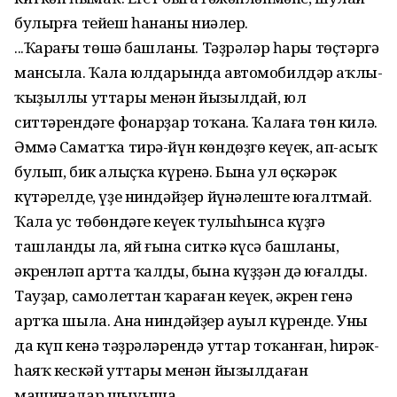
булырға тейеш һананы ниңәлер.
...Ҡараңғы төшә башланы. Тәҙрәләр һары төҫтәргә
мансыла. Ҡала юлдарында автомобилдәр аҡлы-
ҡыҙыллы уттары менән йызылдай, юл
ситтәрендәге фонарҙар тоҡана. Ҡалаға төн килә.
Әммә Саматҡа тирә-йүн көндөҙгө кеүек, ап-асыҡ
булып, бик алыҫҡа күренә. Бына ул өҫкәрәк
күтәрелде, үҙе ниндәйҙер йүнәлеште юғалтмай.
Ҡала ус төбөндәге кеүек тулыһынса күҙгә
ташланды ла, яй ғына ситкә күсә башланы,
әкренләп артта ҡалды, бына күҙҙән дә юғалды.
Тауҙар, самолеттан ҡараған кеүек, әкрен генә
артҡа шыла. Ана ниндәйҙер ауыл күренде. Уның
да күп кенә тәҙрәләрендә уттар тоҡанған, һирәк-
һаяҡ кескәй уттары менән йызылдаған
машиналар шыуыша.