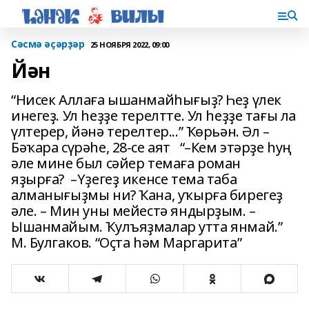
Сәсмә әҫәрҙәр
25 НОЯБРЯ 2022, 09:00
Йән
“Нисек Аллаға ышанмайһығыҙ? Һеҙ үлек
инегеҙ. Ул һеҙҙе терелтте. Ул һеҙҙе тағы ла
үлтерер, йәнә терелтер...” Ҡөрьән. Әл –
Бәҡара сүрәһе, 28-се аят “–Кем этәрҙе һуң
әле мине был сәйер темаға роман
яҙырға? –Үҙегеҙ икенсе тема таба
алманығыҙмы ни? Ҡана, уҡырға бирегеҙ
әле. – Мин уны мейестә яндырҙым. –
Ышанмайым. Ҡулъяҙмалар утта янмай.”
М. Булгаков. “Оҫта һәм Маргарита”