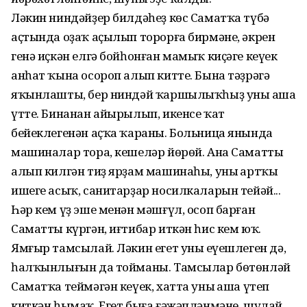
Ләкин ниндәйҙер билдәһеҙ көс Саматҡа түбә
аҫтында оҙаҡ аҫылып торорға бирмәне, әкрен
генә иҫкән елгә бойһонған мамыҡ киҫәге кеүек
анһат ҡына осороп алып китте. Бына тәҙрәгә
яҡынлашты, бер ниндәй ҡаршылыҡһыҙ уның аша
үтте. Бинанан айырылып, икенсе ҡат
бейеклегенән аҫҡа ҡараны. Больница янында
машиналар тора, кешеләр йөрөй. Ана Саматты
алып килгән тиҙ ярҙам машинаһы, уның артҡы
ишеге асыҡ, санитарҙар носилкаларын тейәй...
Һәр кем үҙ эше менән мәшғүл, осоп барған
Саматты күргән, иғтибар иткән һис кем юҡ.
Ямғыр тамсылай. Ләкин егет уның еүешлеген дә,
һалҡынлығын да тойманы. Тамсылар бөтөнләй
Саматҡа теймәгән кеүек, хатта уның аша үтеп
киткән һымаҡ. Егет быға ғәжәпләнмәне, шулай