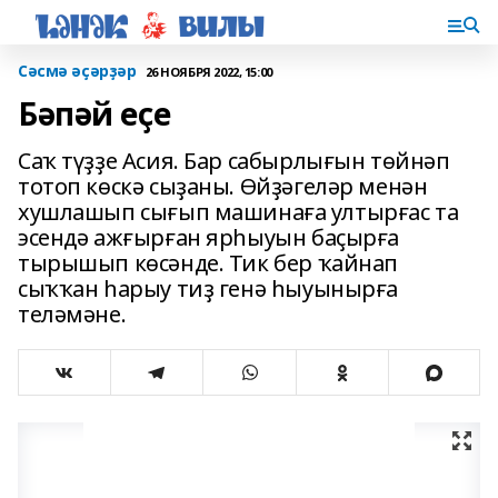
Сәсмә әҫәрҙәр
26 НОЯБРЯ 2022, 15:00
Бәпәй еҫе
Саҡ түҙҙе Асия. Бар сабырлығын төйнәп
тотоп көскә сыҙаны. Өйҙәгеләр менән
хушлашып сығып машинаға ултырғас та
эсендә ажғырған ярһыуын баҫырға
тырышып көсәнде. Тик бер ҡайнап
сыҡҡан һарыу тиҙ генә һыуынырға
теләмәне.