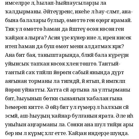
имселәрҙе лә, һылап-һыйпаусыларҙы ла
ҡалдырманы. Әйтеүҙәренсә, икеһе лә һау-сәләмәт, ана-
бына балалары булыр, өмөттө генә өҙөргә ярамай.
Тик ул өмөттө һаман да йәшәтеү өсөн көсөн генә
ҡайҙан алырға? Асия үҙе күнер ине лә, ирен нисек
итеп һаман да буш өмөт менән алдатмаҡ кәрәк?
Ана бит бая, таныштарында, бәләкәй бала күреүҙән
уйынсыҡ тапҡан көсөк хәленә төштө. Тантый-
тантый саҡ тәпәйләп йөрөгән сабый янында дүрт
аяғынан торманы ла тигәндәй, йә ятып, йә имгәкләп
йөрөп уйнатты. Хатта сәй артына ла ултырманы
бит, һыуынып бөткән сынаяғын ҡабалан ғына
һемереп китте. Ә өйҙә бит ул ғүмерҙә лә һалҡын сәй
эсмәй, аш-һыуҙың ҡайнар булғанын ярата. Әле иһә
уныһын аңғарманы ла. Сөнки ана шул тәнәйҙән ары
бер нәмә лә күрмәҫ хәлгә етте. Ҡайҙан индерҙе шунда.