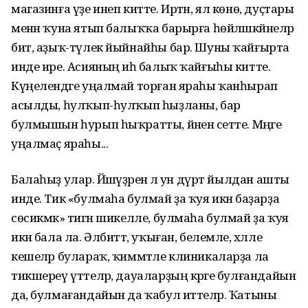
магазинға үҙе инеп китте. Иртән, ял көнө, дуҫтары
менән ҡуна ятып балыҡҡа барырға һөйләшкәйнеләр
бит, аҙыҡ-түлек йыйнайһы бар. Шуны ҡайғырта
инде ире. Асияның иһә балыҡ ҡайғыһы китте.
Күңелендәге уңалмай торған яраһы ҡанһырап
асылды, һулҡып-һулҡып һыҙланы, бар
булмышын һурып һыҡратты, йәнен әсетте. Мәңге
уңалмаҫ яраһы...
Балаһыҙ улар. Йәшәүҙәренә лә ун дүрт йылдан ашты
инде. Тик «булмаһа булмай ҙа ҡуя икән баҙарҙа
сөсикмәк» тигән шикелле, булмаһа булмай ҙа ҡуя
икән бала ла. Әлбиттә, уҡыған, белемле, хәлле
кешеләр булараҡ, ҡиммәтле клиникаларҙа ла
тикшереү үттеләр, дауаларҙың кәрәге булғандайын
да, булмағандайын да ҡабул иттеләр. Ҡатыны