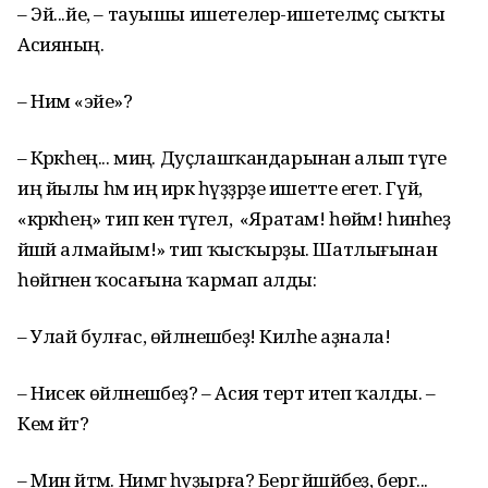
– Эй...йе, – тауышы ишетелер-ишетелмәҫ сыҡты
Асияның.
– Нимә «эйе»?
– Кәрәкһең... миңә. Дуҫлашҡандарынан алып тәүге
иң йылы һәм иң иркә һүҙҙәрҙе ишетте егет. Гүйә,
«кәрәкһең» тип кенә түгел, ә «Яратам! һөйәм! һинһеҙ
йәшәй алмайым!» тип ҡысҡырҙы. Шатлығынан
һөйгәнен ҡосағына ҡармап алды:
– Улай булғас, өйләнешәбеҙ! Киләһе аҙнала!
– Нисек өйләнешәбеҙ? – Асия терт итеп ҡалды. –
Кем әйтә?
– Мин әйтәм. Нимәгә һуҙырға? Бергә йәшәйбеҙ, бергә...