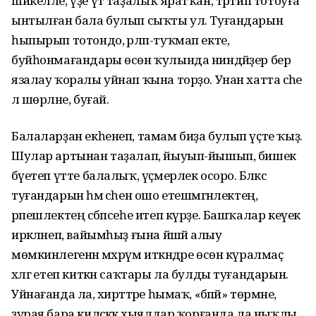
шикелле, үҙе үтә таҙалыҡ яратҡан, тәртип тотоуға
ынтылған бала булып сыҡты ул. Туғандарын
һыпырып тотондо, әрләп-туҡмап екте,
буйһонмағандары өсөн ҡулында ниндәйҙер бер
язалау ҡоралы уйнап ҡына торҙо. Унан хатта әсәһе
лә шөрләне, буғай.
Балаларҙан екһенеп, тамам биҙа булып үҫте ҡыҙ.
Шулар артынан таҙалап, йыуып-йышып, бишек
бәүетеп үтте балалыҡ, үҫмерлек осоро. Бәләкәс
туғандарын һәм әсәһен ошо етешмәгәнлектең,
әрпешлектең сәбәпсеһе итеп күрҙе. Башҡалар кеүек
иркәләнеп, вайымһыҙ ғына йәшәй алыу
мөмкинлегенән мәхрүм иткәндәре өсөн күралмаҫ
хәлгә етеп киткән саҡтары ла булды туғандарын.
Уйнағанда ла, әхирәттәре һымаҡ, «бәпәй» төрмәне,
ҙурая бара киләсәккә хыялдар ҡорғанда ла ныҡлы