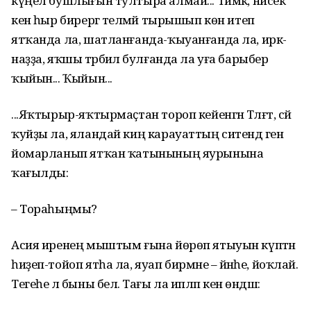
күңел бушлығын тултыра алмай... Тимәк, нисек
кенә һыр бирергә теләмәй тырышып көн итеп
ятҡанда ла, шатланғанда-ҡыуанғанда ла, иркә-
наҙҙа, яҡшы тәрбиәлә булғанда ла уға барыбер
ҡыйын... Ҡыйын...
...Яҡтырыр-яҡтырмаҫтан тороп кейенгән Тәлғәт, сәй
ҡуйҙы ла, яландай киң карауаттың ситендә генә
йомарланып ятҡан ҡатынының яурынына
ҡағылды:
– Тораһыңмы?
Асия иренең мыштым ғына йөрөп ятыуын күптән
һиҙеп-тойоп ятһа ла, яуап бирмәне – йәнәһе, йоҡлай.
Тегеһе лә быны белә. Тағы ла ипләп кенә өндәшә: