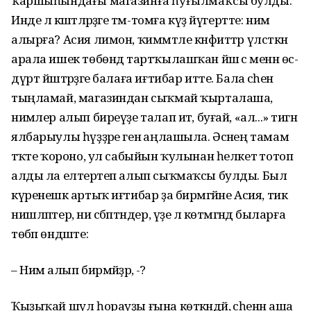
ҡаршыһындағы магазинға һуғылмаҡсы булды.
Инде лә кәштәләрҙәге тәм-томға күҙ йүгертте: нимә
алырға? Асия лимон, ҡиммәтле кәнфиттәр үлсәткән
арала ишек төбөндә тартҡылашҡан йәш әсә менән өс-
дүрт йәштәрҙәге балаға иғтибар итте. Бала әсәһен
тыңламай, магазиндан сыҡмай ҡырталаша,
нимәлер алып биреүҙе талап итә, буғай, «ал...» тигән
ялбарыулы һүҙҙәре генә аңлашыла. Әсәнең тамам
тәҡәте ҡороно, ул сабыйын ҡулынан һелкетә тотоп
алды ла елтерәтеп алып сыҡмаҡсы булды. Был
күренешкә артыҡ иғтибар ҙа бирмәгәйне Асия, тик
нишләптер, ни сәбәптәндер, үҙе лә көтмәгәндә быларға
төбәп өндәште:
– Нимә алып бирмәйҙәр, ә-ә?
Ҡыҙыҡай шул һорауҙы ғына көткәндәй, әсәһенән аша