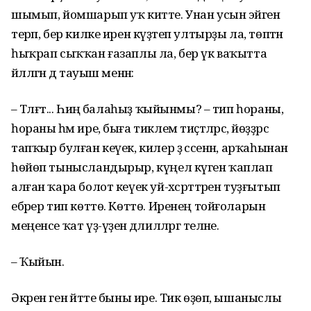
шымып, йомшарып уҡ китте. Унан усын эйәгенә
терәп, бер килке ирен күҙәтеп ултырҙы ла, төптән
һыҡрап сыҡҡан ғазаплы ла, бер үк ваҡытта
йәлләгән дә тауыш менән:
– Тәлғәт... Һиңә балаһыҙ ҡыйынмы? – тип һораны,
һораны һәм ире, быға тиклем тиҫтәләрсә, йөҙҙәрсә
тапҡыр булған кеүек, килер ҙә сәсенән, арҡаһынан
һөйөп тынысландырыр, күңел күген ҡаплап
алған ҡара болот кеүек уй-хәсрәттәрен туҙғытып
ебәрер тип көттө. Көттө. Иренең тойғоларын
меңенсе ҡат үҙ-үҙенә дәлилләргә теләне.
– Ҡыйын.
Әкрен генә әйтте быны ире. Тик өҙөп, ышаныслы