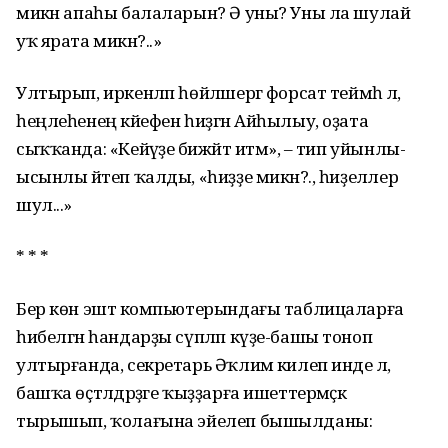
микән апаһы балаларын? Ә уны? Уны ла шулай
уҡ ярата микән?..»
Ултырып, иркенләп һөйләшергә форсат теймәһә лә,
һеңлеһенең кәйефен һиҙгән Айһылыу, оҙата
сыҡҡанда: «Кейәүҙе әбижәйт итмә», – тип уйынлы-
ысынлы әйтеп ҡалды, «һиҙҙе микән?., һиҙеләлер
шул...»
* * *
Бер көн эштә компьютерындағы таблицаларға
һибелгән һандарҙы сүпләп күҙе-башы тоноп
ултырғанда, секретарь Әҡлимә килеп инде лә,
башҡа өҫтәлдәрҙәге ҡыҙҙарға ишеттермәҫкә
тырышып, ҡолағына эйелеп бышылданы: