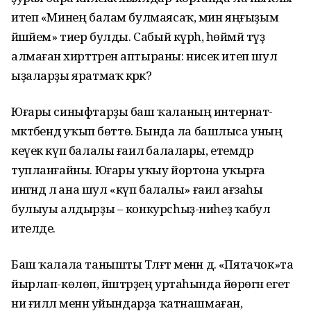
итеп «Минең балам булмаясаҡ, мин яңғыҙым
йәшәйем» тиер булды. Сабый күрһә, һөймәй түҙә
алмаған әхирәттәренә аптыраны: нисек итеп шул
ыҙаларҙы яратмаҡ кәрәк?
Юғары синыфтарҙы баш ҡаланың интернат-
мәктәбендә уҡып бөттө. Бында ла башлыса уның
кеүек күп балалы ғаилә балалары, етемдәр
тупланғайны. Юғары уҡыу йортона уҡырға
ингәндә лә ана шул «күп балалы» ғаилә ағзаһы
булыуы алдырҙы – конкурсһыҙ-ниһеҙ ҡабул
ителде.
Баш ҡалала танышты Тәлғәт менән дә. «Пятачок»та
йырлап-көлөп, йәштәрҙең уртаһында йөрөгән егет
ни ғиллә менән уйындарҙа ҡатнашмаған,