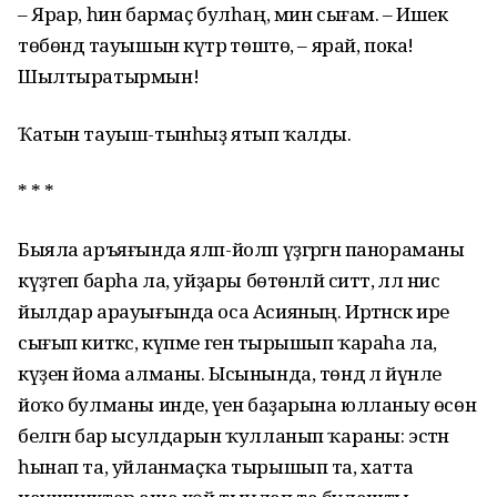
– Ярар, һин бармаҫ булһаң, мин сығам. – Ишек
төбөндә тауышын күтәрә төштө, – ярай, пока!
Шылтыратырмын!
Ҡатын тауыш-тынһыҙ ятып ҡалды.
* * *
Быяла аръяғында ялп-йолп үҙгәргән панораманы
күҙәтеп барһа ла, уйҙары бөтөнләй ситтә, әллә нисә
йылдар арауығында оса Асияның. Иртәнсәк ире
сығып киткәс, күпме генә тырышып ҡараһа ла,
күҙен йома алманы. Ысынында, төндә лә йүнле
йоҡо булманы инде, әүен баҙарына юлланыу өсөн
белгән бар ысулдарын ҡулланып ҡараны: эстән
һынап та, уйланмаҫҡа тырышып та, хатта