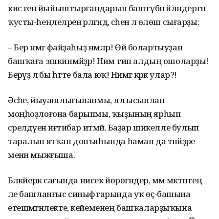
кисә генә йыйыштырғандарын баштүбән әйләндергән
ҡусты-һеңлеләрен әрләгәндә, әсәһенә лә өлөш сығарҙы:
– Бер нәмәгә файҙаһыҙ нәмәләр! Өй болартыуҙан
башҡаға эшкинмәйҙәр! Нимә тип алдың ошоларҙы!
Берәүҙә лә бы һәтте бала юҡ! Нимәгә кәрәк улар?!
Әсәһе, йыуашлығынанмы, әллә ысынлап
моңһоҙлоғона барыпмы, ҡыҙының ярһып
сәрелдәүенә иғтибар итмәй. Баҙар шикелле булып
таралып ятҡан донъяһында һаман да тәнәйҙәре
менән мыжғыша.
Бәләкәйерәк сағында нисек йөрөгәндер, әммә мәктәптең
әле башланғыс синыфтарында уҡ өҫ-башына
етешмәгәнлекте, кейеменең башҡаларҙыҡына