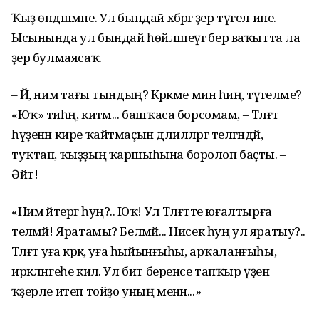
Ҡыҙ өндәшмәне. Ул бындай хәбәргә әҙер түгел ине.
Ысынында ул бындай һөйләшеүгә бер ваҡытта ла
әҙер булмаясаҡ.
– Йә, нимә тағы тындың? Кәрәкме мин һиңә, түгелме?
«Юҡ» тиһәң, китәм... башҡаса борсомам, – Тәлғәт
һүҙенән кире ҡайтмаҫын дәлилләргә теләгәндәй,
туҡтап, ҡыҙҙың ҡаршыһына боролоп баҫты. –
Әйт!
«Нимә әйтергә һуң?.. Юҡ! Ул Тәлғәтте юғалтырға
теләмәй! Яратамы? Белмәй... Нисек һуң ул яратыу?..
Тәлғәт уға кәрәк, уға һыйынғыһы, арҡаланғыһы,
иркәләнгеһе килә. Ул бит беренсе тапҡыр үҙен
ҡәҙерле итеп тойҙо уның менән...»