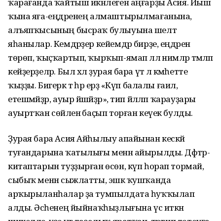
ҡарағанда ҡайтыш икәнлеген аңғарҙы Асия. Йыш
ҡына яға-еңдәренең алмаштырылмағанына,
алъяпҡысының бысраҡ булыуына шелтә
яһанылар. Кемдәрҙер кейемдәр бирҙе, еңдәрен
төрөп, ҡыҫҡартып, ҡырҡып-ямап әллә нимәләр әтмәләп
кейҙерҙеләр. Был хәл ҙурая бара үтә лә кәмһетте
ҡыҙҙы. Бигерәк тә һәр ерҙә «Күп балалы ғаилә,
етешмәйҙәр, ауыр йәшәйҙәр», тип йәлләп ҡарауҙары
ауыртҡан сөйәленә баҫып торған кеүек булды.
Ҙурая бара Асия Айһылыу апайынан кескәй
туғандарына ҡатылығы менән айырылды. Дәфтәр-
китаптарын туҙҙырған өсөн, күп һорап тормай,
сыбыҡ менән сыжлатты, эшкә ҡушҡанда
арҡырыланһалар ҙа тумпылдата һуҡҡылап
алды. Әсәһенең йыйнаҡһыҙлығына үс иткән