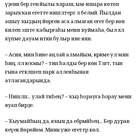
үҙенән бер генә йылы ҡараш, ым-ишара көтөп
зарыҡҡан егетте нишләтергә лә белмәй. Йылдан
ашыу ҡыҙҙың йөрәген аса алмаған егет бер көн
килеп эште ҡабырғаһы менән ҡуймаһа, был хәл
күпме дауам иткән булыр ине икән.
– Асия, мин һине аңлай алмайым, кәрәкме ул мин
һиңә, әллә юҡмы? – тип һалды бер көн Тәлғәт, тын
ғына етәкләшеп парк аллеяһынан
атлағандарында.
– Нишләп... улай тиһең? – ҡыҙ һорауға һорау менән
яуап бирҙе.
– Ҡыумайһың да, яҡын да ебәрмәйһең... Бер дурак
кеүек йөрөйөм. Минән уже егеттәр көлә.