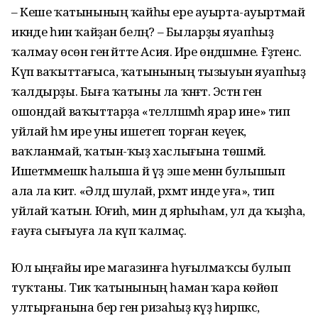
– Кеше ҡатынының ҡайһы ере ауырта-ауыртмай
икәнде һин ҡайҙан беләң? – Быларҙы яуапһыҙ
ҡалмау өсөн генә әйтте Асия. Ире өндәшмәне. Ғәҙәтенсә.
Күп ваҡыттағыса, ҡатынының тызыуын яуапһыҙ
ҡалдырҙы. Быға ҡатыны ла ҡәнәғәт. Эстән генә
ошондай ваҡыттарҙа «телләшмәһә ярар ине» тип
уйлай һәм ире уны ишетеп торған кеүек,
ваҡланмай, ҡатын-ҡыҙ хаслығына төшмәй.
Ишетмәмешкә һалыша йә үҙ эше менән булышып
ала ла китә. «Әлдә шулай, рәхмәт инде уға», тип
уйлай ҡатын. Юғиһә, мин дә ярһыһам, ул да ҡыҙһа,
ғауға сығыуға ла күп ҡалмаҫ.
Юл ыңғайы ире магазинға һуғылмаҡсы булып
туҡтаны. Тик ҡатынының һаман ҡара көйөп
ултырғанына бер генә ризаһыҙ күҙ һирпкәс,