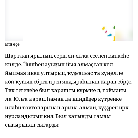
Бәпәй еҫе
Шартлап ярылып, сәсрәп, ян-яҡҡа сәселеп киткеһе
килде. Йәнәшәһенә ауыҙын йыя алмаҫтан көлә-
йылмая инеп ултырып, ҡуҙғалғас та күңелле
көй ҡуйып ебәргән иренә яндыраһынан ҡарап ебәрҙе.
Тик тегенеһе был ҡарашты күрмәне лә, тойманы
ла. Юлға ҡарап, һаман да ниндәйҙер күтәренке
илаһи тойғоларынан арына алмай, күҙҙәрен иркә
нурландырып килә. Был ҡатынды тамам
сығырынан сығарҙы: