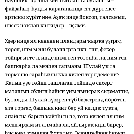
наушниктар аша көй тыңлап та булашты –
файҙаһыҙ, һуңғы ҡарағанында сәғәт дүртенсе
яртыны күрһәтә ине. Аҙаҡ инде йонсоп, талсығып,
нисек йоҡлап киткәндер – иҫләмәй.
Хәҙер инде ял көнөнөң пландары ҡырҡа үҙгәргәс,
тороп, нимә менән булашырға икән, тип, фекер
төйнәргә итте лә, инде нимәгә генә тотонһа ла, нимә генә
башҡарһа ла мәғәнәһен тапманы. Шулай уҡ та
тормошо сараһыҙлыҡҡа килеп терәлдеме ни?..
Ҡатын үҙе төйнәп ташлаған төйөндө сисергә
маташып сәбәләнгән һайын уны нығыраҡ сырматты,
буталды. Шулай күҙҙәрен түбә биҙәктәрендә йөрөтөп
ята торғас, башына кинәт бер уй килде: туҡта,
апайына барып ҡайтһын әле, тота килеп әллә нимә
менән ярҙам итә алмаһа ла, яйлыраҡ кәңәш бирер,
һис юғы, күңелен бушатыр. Эсендәге йәнен һурып