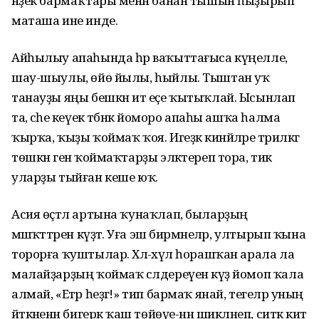
нәҙек бармаҡтары менән банан тышын һыҙырып
маташа ине инде.
Айһылыу апаһында һәр ваҡыттағыса күңелле,
шау-шыулы, өйө йылы, һыйлы. Тыштан уҡ
танауҙы яңы бешкән ит еҫе ҡытыҡлай. Ысынлап
та, әсәһе кеүек тәбәнәк йоморо апаһы ашҡа һалма
ҡырҡа, ҡыҙы ҡоймаҡ ҡоя. Игеҙәк кинйәләре тәрилкәгә
төшкән генә ҡоймаҡтарҙы эләктереп тора, тик
уларҙы тыйған кеше юҡ.
Асия өҫтәл артына ҡунаҡлап, быларҙың
мәшәҡәттәрен күҙәтә. Уға эш бирмәнеләр, ултырып ҡына
торорға ҡуштылар. Хәл-әхүәл һорашҡан арала ла
малайҙарҙың ҡоймаҡ сәлдереүенә күҙ йомоп ҡала
алмай, «Етәр һеҙгә!» тип бармаҡ янай, тегеләр уның
әйткәненән бигерәк ҡаш төйөүе-нән шикләнеп, ситкә китә