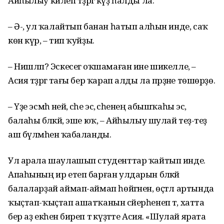
Айһылыу килеп тәҙрәгә күҙ һалды ла:
– Ә-ә, ул ҡалайтып банан һатып алһын инде, саҡ
көн күрә, – тип ҡуйҙы.
– Нишләп? Эскесегә оҡшамаған ине шикелле, –
Асия тәҙрәгә тағы бер ҡарап алды ла пәрҙәне төшөрҙө.
– Үҙе эсмәһә ней, әсәһе эсә, әсәһенең абышҡаһы эсә,
балаһы бәләкәй, эше юҡ, – Айһылыу шулай теҙә-теҙә
аш бүлмәһенә ҡабаланды.
Ул арала шаулашып студенттар ҡайтып инде.
Апаһының ир етеп барған улдарын бәләкәй
балаларҙай аймап-аймап һөйгәнен, өҫтәл артында
ҡыҫтап-ҡыҫтап ашатҡанын сәйерһенеп тә, хатта
бер аҙ екһенә биреп тә күҙәтте Асия. «Шулай ярата