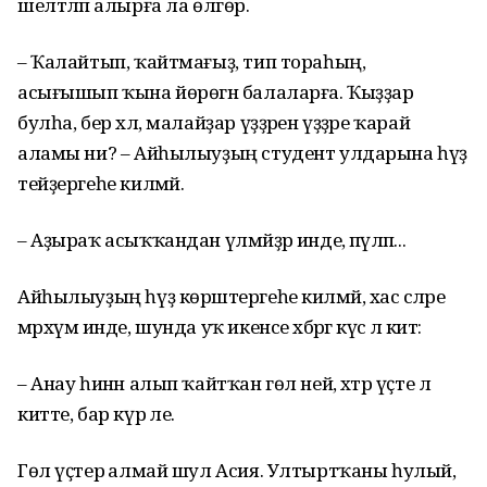
шелтәләп алырға ла өлгөрә.
– Ҡалайтып, ҡайтмағыҙ, тип тораһың,
асығышып ҡына йөрөгән балаларға. Ҡыҙҙар
булһа, бер хәл, малайҙар үҙҙәрен үҙҙәре ҡарай
аламы ни? – Айһылыуҙың студент улдарына һүҙ
тейҙергеһе килмәй.
– Аҙыраҡ асыҡҡандан үлмәйҙәр инде, әпәүләп...
Айһылыуҙың һүҙ көрәштергеһе килмәй, хас әсәләре
мәрхүмә инде, шунда уҡ икенсе хәбәргә күсә лә китә:
– Анау һинән алып ҡайтҡан гөл ней, хәтәр үҫте лә
китте, бар күр әле.
Гөл үҫтерә алмай шул Асия. Ултыртҡаны һулый,