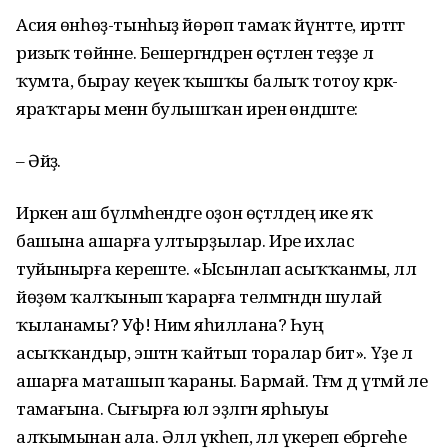
Асия өнһөҙ-тынһыҙ йөрөп тамаҡ йүнәтте, иртәгәгә
ризыҡ төйнәне. Бешергәндәрен өҫтәленә теҙҙе лә
ҡумта, бырау кеүек ҡышҡы балыҡ тотоу кәрәк-
яраҡтары менән булышҡан иренә өндәште:
– Әйҙә.
Иркен аш бүлмәһендәге оҙон өҫтәлдең ике яҡ
башына ашарға ултырҙылар. Ире ихлас
туйынырға кереште. «Ысынлап асыҡҡанмы, әллә
йөҙөмә ҡалҡынып ҡарарға телмәгәндән шулай
ҡыланамы? Уф! Нимә яһиллана? Һуң
асыҡҡандыр, эштән ҡайтып торалар бит». Үҙе лә
ашарға маташып ҡараны. Бармай. Тәғәм дә үтмәй әле
тамағына. Сығырға юл эҙләгән ярһыуы
алҡымынан ала. Әллә үкһеп, әллә үкереп ебәргеһе