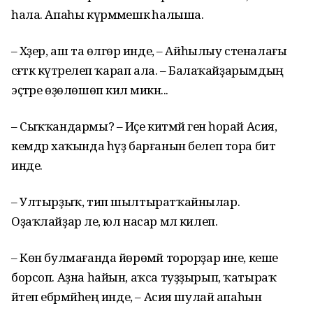
һала. Апаһы күрмәмешкә һалыша.
– Хәҙер, аш та өлгөрә инде, – Айһылыу стеналағы
сәғәткә күтәрелеп ҡарап ала. – Балаҡайҙарымдың
эҫтәре өҙөлөшөп килә микән...
– Сыҡҡандармы? – Иҫе китмәй генә һорай Асия,
кемдәр хаҡында һүҙ барғанын белеп тора бит
инде.
– Ултырҙыҡ, тип шылтыратҡайнылар.
Оҙаҡлайҙар әле, юл насар мәл килеп.
– Көн булмағанда йөрөмәй торорҙар ине, кеше
борсоп. Аҙна һайын, аҡса туҙҙырып, ҡатыраҡ
әйтеп ебәрмәйһең инде, – Асия шулай апаһын