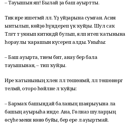
– Тауышын яп! Былай ҙа баш ауыртты.
Тик ире ишетмәй әллә. Үҙ уйҙарына сумған. Асия
ынтылып, көйҙө һүндереп үк ҡуйҙы. Шул саҡ
Тәлғәт тә уянып киткәндәй булып, ялп итеп ҡатынына
һораулы ҡарашын күсереп алды. Уныһы:
– Баш ауырта, тием бит, анау бер бала
тауышынан, – тип ҡуйҙы.
Ире ҡатынының хәлен әллә төшөнмәй, әллә төшөнөргә
теләмәй, оторо һөйләне лә ҡуйҙы:
– Бармаҡ башындай баланың шаярыуына ла
башың ауырыһа инде. Ана, Гөлназ шуларҙың
өсәүһе менән көнө буйы, бер ере лә ауыртмай.