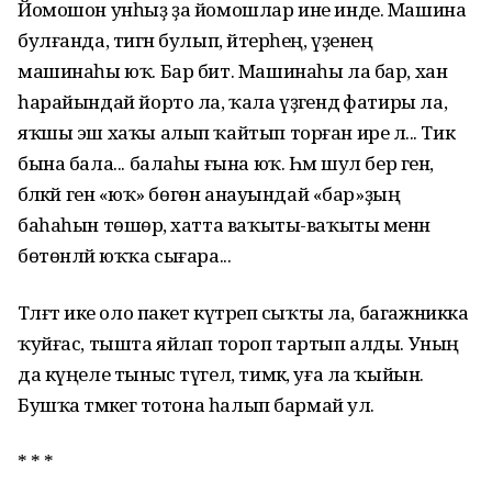
Йомошон унһыҙ ҙа йомошлар ине инде. Машина
булғанда, тигән булып, әйтерһең, үҙенең
машинаһы юҡ. Бар бит. Машинаһы ла бар, хан
һарайындай йорто ла, ҡала үҙәгендә фатиры ла,
яҡшы эш хаҡы алып ҡайтып торған ире лә... Тик
бына бала... балаһы ғына юҡ. Һәм шул бер генә,
бәләкәй генә «юҡ» бөгөн анауындай «бар»ҙың
баһаһын төшөрә, хатта ваҡыты-ваҡыты менән
бөтөнләй юҡҡа сығара...
Тәлғәт ике оло пакет күтәреп сыҡты ла, багажникка
ҡуйғас, тышта яйлап тороп тартып алды. Уның
да күңеле тыныс түгел, тимәк, уға ла ҡыйын.
Бушҡа тәмәкегә тотона һалып бармай ул.
* * *