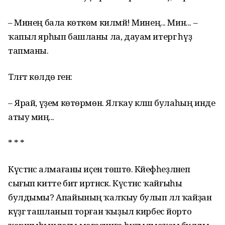
– Минең бала көткөм килмәй! Минең... Мин... –
ҡапыл ярһып башланы ла, дауам итергә һүҙ
тапманы.
Тәлғәт көлдө генә:
– Ярай, үҙем көтөрмөн. Ялҡау кәләш булаһың инде
атыу миңә...
* * *
Күстәнәс алмағаны иҫенә төштө. Кәйефһеҙләнеп
сығып китте бит иртәнсәк. Күстәнәс ҡайғыһы
булдымы? Апайының ҡалҡыу булып әллә ҡайҙан
күҙгә ташланып торған ҡыҙыл кирбес йорто