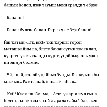
башын һоноп, нәҙек тауыш менән сәрелдәп тә ебәрҙе:
– Бана-ан!
– Банан булғас банан. Бирегеҙ әле беҙгә банан!
Йәш ҡатын «Юҡ, юҡ!» тип ҡаршы тороп
маташҡайны ла, бәләкәсе банан суғын ҡосаҡлап,
күкрәгенә үк ҡыҫҡанды күргәс, уңайһыҙланыуҙан
ни эшләргә белмәне:
– Уй, апай, ҡалай уңайһыҙ булды. Бынауыныһы
мыжып... Рәхмәт, апай, ҡана аҡсаһын...
– Ҡуй! Юҡ менән булма, – Асия уларға ҡул ғына
һелтәп, тышҡа сыҡты. Ул арала сабый бәләкәс кенә