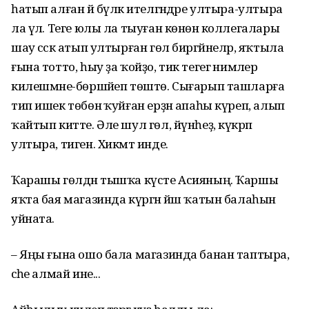
һатып алған йә бүләк ителгәндәре ултыра-ултыра
ла үлә. Теге юлы ла тыуған көнөнә коллегалары
шау сәскә атып ултырған гөл биргәйнеләр, яҡтыла
ғына тотто, һыу ҙа ҡойҙо, тик тегегә нимәлер
килешмәне-бөршәйеп төштө. Сығарып ташларға
тип ишек төбөнә ҡуйған ерҙән апаһы күреп, алып
ҡайтып китте. Әле шул гөл, йүнһеҙ, күкрәп
ултыра, тиген. Хикмәт инде.
Ҡарашы гөлдән тышҡа күсте Асияның. Ҡаршы
яҡта бая магазинда күргән йәш ҡатын балаһын
уйната.
– Яңы ғына ошо бала магазинда банан таптыра,
әсәһе алмай ине...