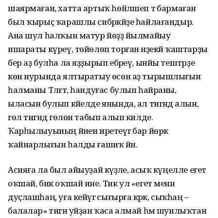
шаярмаған, хатта артыҡ һөйләшеп тә бармаған
был ҡырыҫ ҡарашлы сибәркәйҙе һайлағандыр.
Ана шул һалҡын матур йөҙҙә йылмайыу
ишараты күреү, төйөлөп торған нәҙекәй ҡаштарҙы
бер аҙ булһа ла яҙҙырып ебәреү, ынйы тештәрҙе
көн нурында ялтыратыу өсөн аҙ тырышлығын
һалманы Тәлғәт, һандуғас булып һайраны,
ыласын булып кәйелде янында, ал тигәндә алын,
гөл тигәндә гөлөн табып алып килде.
Ҡарһылыуының йәнен иретеүгә бар йөрәк
ҡайнарлығын һалды ғашиҡ йән.
Асияға ла был айыуҙай кәүҙәле, асыҡ күңелле егет
оҡшай, бик оҡшай ине. Тик ул «егет менән
дуҫлашһаң, уға кейәүгә сығырға кәрәк, сыҡһаң –
балалар» тигән уйҙан ҡаса алмай һәм шунлыҡтан