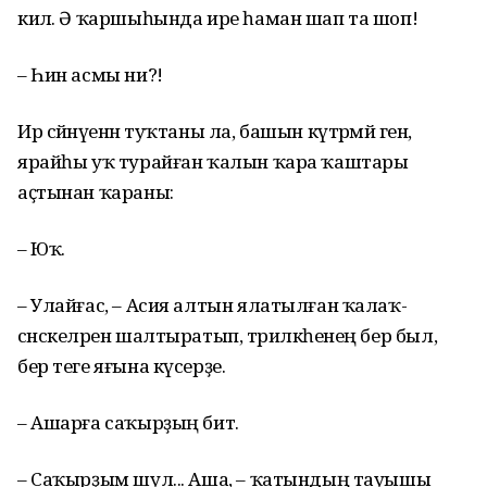
килә. Ә ҡаршыһында ире һаман шап та шоп!
– Һин асмы ни?!
Ир сәйнәүенән туҡтаны ла, башын күтәрмәй генә,
ярайһы уҡ турайған ҡалын ҡара ҡаштары
аҫтынан ҡараны:
– Юҡ.
– Улайғас, – Асия алтын ялатылған ҡалаҡ-
сәнскеләрен шалтыратып, тәрилкәһенең бер был,
бер теге яғына күсерҙе.
– Ашарға саҡырҙың бит.
– Саҡырҙым шул... Аша, – ҡатындың тауышы