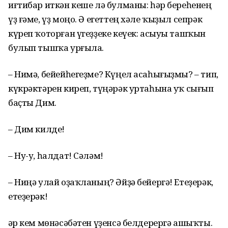
иғтибар иткән кеше лә булманы: һәр береһенең
үҙ ғәме, үҙ моңо. Ә егеттең хәле ҡыҙыл сепрәк
күреп ҡоторған үгеҙҙеке кеүек: асыуы ташҡын
булып тышҡа урғыла.
– Нимә, бейейһегеҙме? Күңел асаһығыҙмы? – тип,
күкрәктәрен киреп, түңәрәк уртаһына уҡ сығып
баҫты Дим.
– Дим килде!
– Ну-у, һалдат! Сәләм!
– Ниңә улай оҙаҡланың? Әйҙә бейергә! Етеҙерәк,
етеҙерәк!
Һәр кем мөнәсәбәтен үҙенсә белдерергә ашыҡты.