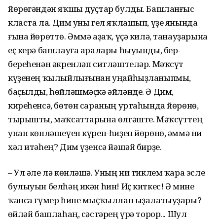
йөрөгәндән яҡшы дуҫтар булды. Башланғыс
класта ла. Дим уны гел яҡлашып, үҙе янында
ғына йөрөттө. Әммә аҙаҡ, үҫә килә, танауҙарына
еҫ керә башлауға аралары һыуынды, бер-
береһенән әкренләп ситләштеләр. Мәҡсүт
күҙенең ҡылыйлығынан уңайһыҙланыпмы,
баҫылды, һөйләшмәҫкә әйләнде. Ә Дим,
киреһенсә, бөтөн сараның уртаһында йөрөнө,
тырышты, маҡсаттарына өлгәште. Мәҡсүттең
унан көнләшеүен күреп-һиҙеп йөрөнө, әммә ни
хәл итәһең? Дим үҙенсә йәшәй бирҙе.
– Ул әле лә көнләшә. Уның ни тиклем ҡара эсле
булыуын белһәң икән һин! Иҫ киткес! Ә мине
ҡанса ғүмер һине мыҫҡыллап ыҙалатыуҙары?
Һөйләй башлаһаң, сәстәрең үрә торор... Шул