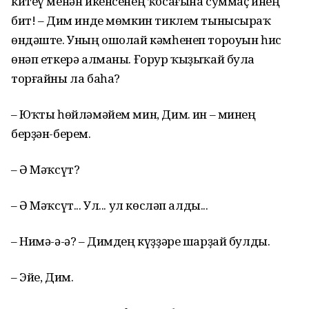
китеү менән икенсенең ҡосағына суммаҫ инең
бит! – Дим инде мөмкин тиклем тынысыраҡ
өндәште. Уның ошолай кәмһенеп тороуын һис
өнәп еткерә алманы. Ғорур ҡыҙыҡай була
торғайны ла баһа?
– Юҡты һөйләмәйем мин, Дим. Һин – минең
берҙән-берем.
– Ә Мәҡсүт?
– Ә Мәҡсүт... Ул... ул көсләп алды...
– Нимә-ә-ә? – Димдең күҙҙәре шарҙай булды.
– Эйе, Дим.