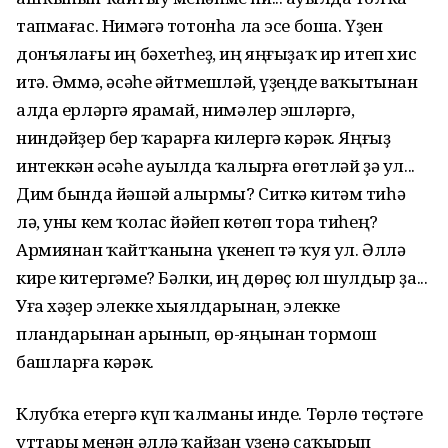
тапмағас. Нимәгә тотонһа ла эсе боша. Үҙен
донъялағы иң бәхетһеҙ, иң яңғыҙаҡ ир итеп хис
итә. Әммә, әсәһе әйтмешләй, үҙеңде ваҡытынан
алда ерләргә ярамай, нимәлер эшләргә,
ниндәйҙер бер ҡарарға килергә кәрәк. Яңғыҙ
интеккән әсәһе ауылда ҡалырға өгөтләй ҙә ул...
Дим бында йәшәй алырмы? Ситкә китәм тиһә
лә, уны кем ҡолас йәйеп көтөп тора тиһең?
Армиянан ҡайтҡанына үкенеп тә ҡуя ул. Әллә
кире китергәме? Бәлки, иң дөрөҫ юл шулдыр ҙа...
Уға хәҙер элекке хыялдарынан, элекке
пландарынан арынып, өр-яңынан тормош
башларға кәрәк.
Клубҡа етергә күп ҡалманы инде. Төрлө төҫтәге
уттары менән әллә ҡайҙан үҙенә саҡырып