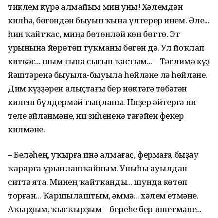
тиклем күрә алмайым мин уны! Хәлемдән
килһә, бөгөндән быуып ҡына үлтерер инем. Әле...
һин ҡайтҡас, миңә бөтөнләй көн бөттө. Эт
урынына йөрөтөп туҡманы бөгөн дә. Ул йоҡлап
киткәс... шым ғына сығып ҡастым... – Тәслимә күҙ
йәштәренә быуыла-быуыла һөйләне лә һөйләне.
Дим күҙҙәрен алыҫтағы бер нөктәгә төбәгән
килеш бүлдермәй тыңланы. Ниҙер әйтергә ни
теле әйләнмәне, ни зиһененә тәғәйен фекер
килмәне.
– Беләһең, уҡырға инә алмағас, фермаға быҙау
ҡарарға урынлашҡайным. Уныһы ауылдан
ситтә ята. Минең ҡайтҡанды... шунда көтөп
торған... Ҡаршылаштым, әммә... хәлем етмәне.
Аҡырҙым, ҡысҡырҙым – береһе бер ишетмәне...