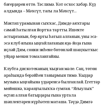
бәғерҙәрен өттө. Тәслимә. Ҡот осҡос хәбәр. Күҙ
алдында – Мәҡсүт, тағы ла Мәҡсүт...
Мәктәп урамынан сыҡҡас, Димде аяҡтары
сәмәй һатылған йортҡа тартты. Ишекте
астырғанын, бер ярты һатып алғанын, уны эсә-
эсә клуб яғына ыңғайлағанын яҙа-йоҙа ғына
иҫләй Дим, сөнки зиһене бөтөнләй шаңҡытҡыс
уйҙар менән томаланғайны.
Клубта дискотеканың ҡыҙған мәле. Саң, төтөн
араһында берәйһен танырмын тимә. Ҡыҙҙар
музыка ыңғайына үҙҙәренсә былғанлай. Егеттәр
мөйөшкә, ҡараңғылыҡҡа сумған. “Яғыулыҡ”
өҫтәп алған батырҙары ғына уртала
шәплектәрен күрһәтеп маташа. Тәүҙә Димгә