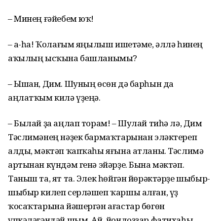
– Минең ғәйебем юҡ!
– Һа-һа! Ҡолағым яңылыш ишетәме, әллә һинең
аҡылың ысҡына башланымы?
– Ышан, Дим. Шуның өсөн дә барһын да
аңлатҡым килә үҙеңә.
– Былай ҙа аңлап торам! – Шулай тиһә лә, Дим
Тәслимәнең нәҙек бармаҡтарынан эләктереп
алды, мәктәп ҡапҡаһы яғына атланы. Тәслимә
артынан күндәм генә эйәрҙе. Бына мәктәп.
Таныш та, ят та. Элек һөйгән йөрәктәрҙе шыбыр-
шыбыр килеп серләшеп ҡаршы алған, үҙ
ҡосаҡтарына йәшергән ағастар бөгөн
үпкәләгәндәй шым. Ай, йондоҙҙар фатихаһы