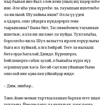
ҡыҙ бынан ике йыл элек кенә уның иң ҡәҙерлеһе
ине. Әле иһә уны күргеһе лә, тауышын ишеткеһе
лә килмәй. Шулаймы икән? Әллә үҙ-үҙен
алдарға, ошо уйҙарға күндерергә генә
тырышамы? Бына бит, Тәслимәһенең тауышын
ишеткәс, әллә ни эшләне лә ҡуйҙы. Туҡтағыһы,
боролғоһо килә. Шул ваҡытта ирлек ғорурлығы
быға юл ҡуймай, алға һөйрәй. Теге лә ныҡыш:
бөтә ерҙә һағалай Димде. Күрешергә,
һөйләшергә сәбәп эҙләй, ә быныһы күҙгә күҙ
осрашыуҙан ҡаса. Бесәй-сысҡан уйынын бына
ошолай ике аҙналап уйнайҙар инде.
– Дим, зинһар...
Тәне, йәне менән тартҡылашып барған егет шып
туҡтаны. Йөрәге тағы ла нығыраҡ дарҫларға