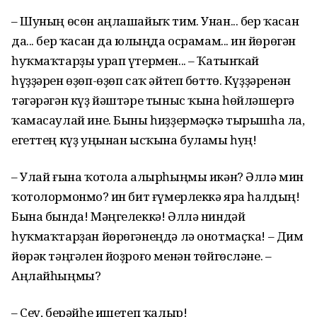
– Шуның өсөн аңлашайыҡ тим. Унан... бер ҡасан
да... бер ҡасан да юлыңда осрамам... Һин йөрөгән
һуҡмаҡтарҙы урап үтермен... – Ҡатынҡай
һүҙҙәрен өҙөп-өҙөп саҡ әйтеп бөттө. Күҙҙәренән
тәгәрәгән күҙ йәштәре тыныс ҡына һөйләшергә
ҡамасаулай ине. Быны һиҙҙермәҫкә тырышһа ла,
егеттең күҙ уңынан ысҡына буламы һуң!
– Улай ғына ҡотола алырһыңмы икән? Әллә мин
ҡотолормонмо? Һин бит ғүмерлеккә яра һалдың!
Бына бында! Мәңгелеккә! Әллә ниндәй
һуҡмаҡтарҙан йөрөгәнеңдә лә онотмаҫҡа! – Дим
йөрәк тәңгәлен йоҙроғо менән төйгөсләне. –
Аңлайһыңмы?
– Сеү, берәйһе ишетеп ҡалыр!