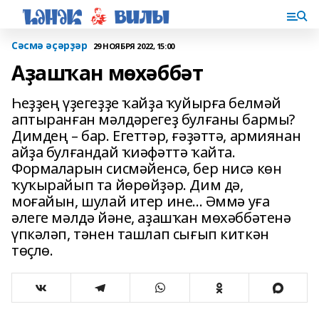
Сәсмә әҫәрҙәр
29 НОЯБРЯ 2022, 15:00
Аҙашҡан мөхәббәт
Һеҙҙең үҙегеҙҙе ҡайҙа ҡуйырға белмәй
аптыранған мәлдәрегеҙ булғаны бармы?
Димдең – бар. Егеттәр, ғәҙәттә, армиянан
айҙа булғандай ҡиәфәттә ҡайта.
Формаларын сисмәйенсә, бер нисә көн
ҡуҡырайып та йөрөйҙәр. Дим дә,
моғайын, шулай итер ине... Әммә уға
әлеге мәлдә йәне, аҙашҡан мөхәббәтенә
үпкәләп, тәнен ташлап сығып киткән
төҫлө.