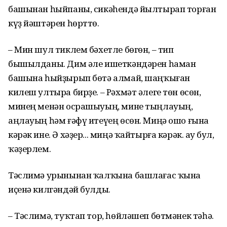
башынан һыйпаны, сикәһендә йылтырап торған
күҙ йәштәрен һөрттө.
– Мин шул тиклем бәхетле бөгөн, – тип
бышылданы. Дим әле ишеткәндәрен һаман
башына һыйҙырып бөтә алмай, шаңҡыған
килеш ултыра бирҙе. – Рәхмәт әлеге төн өсөн,
минең менән осрашыуың, мине тыңлауың,
аңлауың һәм ғәфү итеүең өсөн. Миңә ошо ғына
кәрәк ине. Ә хәҙер... миңә ҡайтырға кәрәк. Һау бул,
ҡәҙерлем.
Тәслимә урынынан ҡалҡына башлағас ҡына
иҫенә килгәндәй булды.
– Тәслимә, туҡтап тор, һөйләшеп бөтмәнек тәһә.