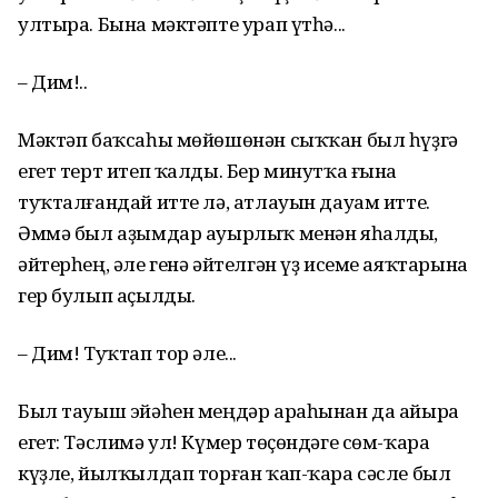
ултыра. Бына мәктәпте урап үтһә...
– Дим!..
Мәктәп баҡсаһы мөйөшөнән сыҡҡан был һүҙгә
егет терт итеп ҡалды. Бер минутҡа ғына
туҡталғандай итте лә, атлауын дауам итте.
Әммә был аҙымдар ауырлыҡ менән яһалды,
әйтерһең, әле генә әйтелгән үҙ исеме аяҡтарына
гер булып аҫылды.
– Дим! Туҡтап тор әле...
Был тауыш эйәһен меңдәр араһынан да айыра
егет: Тәслимә ул! Күмер төҫөндәге сөм-ҡара
күҙле, йылҡылдап торған ҡап-ҡара сәсле был