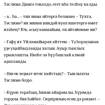
Тәслимә Димгә текәлде, егет иһә телһеҙ ҡалды.
– Һа... һа... – тип нимә әйтергә белмәне. – Туҡта,
Тәслимә? Һин минән ниндәй яуап ишетергә өмөт
итәһең? Юҡ, асыуланмайым, ти әйтәйемме ни?
– Ғәфү ит. Уйламайыраҡ әйттем. – Үҙ һорауынан
үҙе уңайһыҙланды ҡатын. Ауыр тынлыҡ
урынлашты. Икеһе лә һүҙ башлай алмай
аҙапланды.
– Нисек хеҙмәт итеп ҡайттың? – Тынлыҡты
Тәслимә боҙҙо.
– Күреп тораһың, һинән айырмалы, һүҙемдә
торҙом, бик һәйбәт. Сюрпризың өсөн дә рәхмәт. –