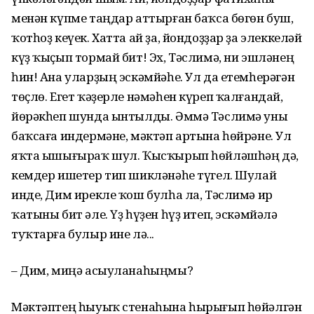
менән күпме таңдар аттырған баҡса бөгөн буш,
ҡотһоҙ кеүек. Хатта ай ҙа, йондоҙҙар ҙа элеккеләй
күҙ ҡыҫып тормай бит! Эх, Тәслимә, ни эшләнең
һин! Ана уларҙың эскәмйәһе. Ул да етемһерәгән
төҫлө. Егет ҡәҙерле нәмәһен күреп ҡалғандай,
йөрәкһеп шунда ынтылды. Әммә Тәслимә уны
баҡсаға индермәне, мәктәп артына һөйрәне. Ул
яҡта ышығыраҡ шул. Ҡысҡырып һөйләшһәң дә,
кемдер ишетер тип шикләнәһе түгел. Шулай
инде, Дим ирекле ҡош булһа ла, Тәслимә ир
ҡатыны бит әле. Үҙ һүҙен һүҙ итеп, эскәмйәлә
туҡтарға булыр ине лә...
– Дим, миңә асыуланаһыңмы?
Мәктәптең һыуыҡ стенаһына һырығып һөйәлгән