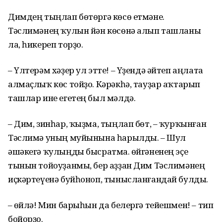
Димдең тыңлап бөтөргә көсө етмәне.
Тәслимәнең ҡулын йән көсөнә алып ташланы
ла, һикереп торҙо.
– Үлтерәм хәҙер ул этте! – Үҙендә әйтеп аңлата
алмаҫлыҡ көс тойҙо. Кәрәкһә, тауҙар аҡтарып
ташлар ине егетең был мәлдә.
– Дим, зинһар, ҡыҙма, тыңлап бөт, – ҡурҡынған
Тәслимә уның муйынына һарылды. – Шул
әшәкегә ҡулыңды бысратма. Һөйгәненең эҫе
тынын тойоуҙанмы, бер аҙҙан Дим Тәслимәнең
иҫкәртеүенә буйһоноп, тынысланғандай булды.
– Һөйлә! Мин барыһын да белергә тейешмен! – тип
бойорҙо.