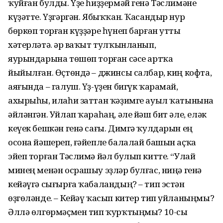
ҡуйған булды. Үҙе һиҙҙермәй генә Тәслимәне
күҙәтте. Үҙгәргән. Ябыҡҡан. Ҡасандыр нур
бөркөп торған күҙҙәре һүнеп барған утты
хәтерләтә. Һәр ваҡыт тулҡынланып,
яурындарына төшөп торған сәсе артҡа
йыйылған. Өҫтөндә – джинсы салбар, киң кофта,
аяғында – галуш. Үҙ-үҙен бигүк ҡарамай,
ахырыһы, илаһи заттан ҡәҙимге ауыл ҡатынына
әйләнгән. Уйлап ҡараһаң, әле йәш бит әле, еләк
кеүек бешкән генә сағы. Димгә ҡулдарын ең
осона йәшереп, ғәйепле балалай башын аҫҡа
эйеп торған Тәслимә йәл булып китте. “Улай
минең менән осрашыу эҙләр булғас, ниңә генә
кейәүгә сығырға ҡабаландың? – тип эстән
өҙгөләнде. – Кейәү ҡасып китер тип уйланыңмы?
Әллә өлгөрмәҫмен тип ҡурҡтыңмы? 10-сы