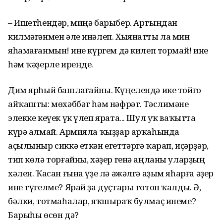
– Ишетһендәр, миңә барыбер. Артыңдан
килмәгәнмен әле инәлеп. Хыянатты ла мин
яһамағанмын! Һине күргем дә килеп тормай! Һине
һәм ҡәҙерле иреңде.
Дим ярһый башлағайны. Күңелендә ике тойғо
айҡашты: мөхәббәт һәм нәфрәт. Тәслимәне
элекке кеүек үк үлеп ярата... Шул уҡ ваҡытта
күрә алмай. Армияла ҡыҙҙар арҡаһында
аҫылыныр сиккә еткән егеттәргә ҡарап, иҫәрҙәр,
тип көлә торғайны, хәҙер генә аңланы уларҙың
хәлен. Ҡасан ғына үҙе лә әжәлгә аҙым яһарға әҙер
ине түгелме? Ярай ҙа дуҫтары тотоп ҡалды. Ә,
бәлки, тотмаһалар, яҡшыраҡ булмаҫ инеме?
Барыһы өсөн дә?