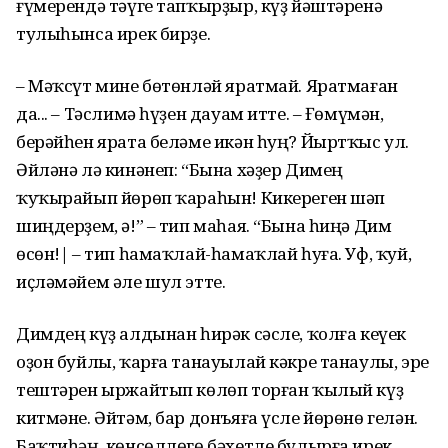
ғүмерендә тәүге тапҡырҙыр, күҙ йәштәренә
тулыһынса ирек бирҙе.
– Мәҡсүт мине бөтөнләй яратмай. Яратмаған
да... – Тәслимә һүҙен дауам итте. – Ғөмүмән,
берәйһен ярата беләме икән һуң? Йыртҡыс ул.
Әйләнә лә кинәнеп: “Бына хәҙер Димең
ҡуҡырайып йөрөп ҡараһын! Кикереген шәп
шиңдерҙем, ә!” – тип маһая. “Бына һиңә Дим
өсөн!| – тип һамаҡлай-һамаҡлай һуға. Уф, ҡуй,
иҫләмәйем әле шул этте.
Димдең күҙ алдынан һирәк сәсле, ҡолға кеүек
оҙон буйлы, ҡарға танауылай кәкре танаулы, эре
тештәрен ыржайтып көлөп торған ҡылый күҙ
китмәне. Әйтәм, бар донъяға үсле йөрөнө гелән.
Баҡтиһәң, көнсөллөгө бәхетле булырға ирек