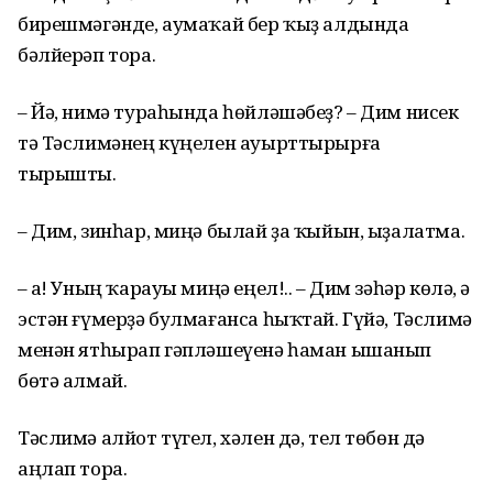
бирешмәгәнде, аумаҡай бер ҡыҙ алдында
бәлйерәп тора.
– Йә, нимә тураһында һөйләшәбеҙ? – Дим нисек
тә Тәслимәнең күңелен ауырттырырға
тырышты.
– Дим, зинһар, миңә былай ҙа ҡыйын, ыҙалатма.
– Һа! Уның ҡарауы миңә еңел!.. – Дим зәһәр көлә, ә
эстән ғүмерҙә булмағанса һыҡтай. Гүйә, Тәслимә
менән ятһырап гәпләшеүенә һаман ышанып
бөтә алмай.
Тәслимә алйот түгел, хәлен дә, тел төбөн дә
аңлап тора.