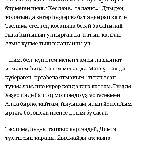
бирмәгән икән. “Көсләне... таланы...” Димдең
ҡолағында хәтәр һүҙҙәр ҡабат яңғырап китте.
Тәслимә егеттең ҡосағына бесәй балаһылай
ғына һыйынып ултырған да, ҡатып ҡалған.
Аҙмы-күпме тынысланғайны ул.
– Дим, бел: күңелем менән тамсы ла хыянат
итмәнем һиңә. Тәнем менән дә. Мәҡсүттән дә
күберәген “эргәһенә ятмайым” тигән өсөн
туҡмалам. Һине күрер көндө генә көттөм. Түҙҙем.
Хәҙер инде бар тормошомдо үҙгәртәсәкмен.
Алла бирһә, ҡайтам, йыуынам, ятып йоҡлайым –
иртәгә бөтөнләй икенсе донъя буласаҡ...
Тәслимә, һуңғы тапҡыр күргәндәй, Димгә
тултырып ҡараны. Йылмайҙы. Һаҡ ҡына