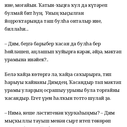
ине, моғайын. Ҡатын-ҡыҙға ҡул да күтәреп
булмай бит һуң. Уның ҡыҫылған
йоҙроҡтарында таш булһа онталыр ине,
биллаһи...
– Дим, беҙгә барыбер ҡасан да булһа бер
һөйләшеп, аңлашып ҡуйырға кәрәк, әйҙә, мәктәп
урамына инәйек?..
Белә ҡайҙа көтөргә лә, ҡайҙа саҡырырға, тип
һарыуы ҡайнаны Димдең. Ҡасандыр тап мәктәп
урамы уларҙың осрашыу урыны була торғайны
ҡасандыр. Егет үҙен һалҡын тотто шулай ҙа.
– Нимә, кеше ләститенән ҡурҡаһыңмы? – Дим
мыҫҡыллы тауыш менән сырт итеп төкөрөп