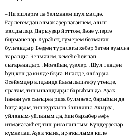
– Ни эшләргә лә белмәнем шул мәлдә.
Ғәрлегемдән элмәк әҙерләгәйнем, алып
ҡалдылар. Дарыуҙар йоттом, йәнә үлергә
бирмәнеләр. Күрәһең, ғүмерем бөтмәгән
булғандыр. Беҙҙең туралағы хәбәр бөтөн ауылға
таралды. Белмәйем, кемеһе һөйләп
сығарғандыр... Моғайын, үҙелер... Шул төндән
һуң көн дә килде беҙгә. Инәлде, ялбарҙы.
Әсәйемдәр алдында йығылып ғәфү үтенде,
яратам, тип ышандырҙы барыһын да. Аҙаҡ,
һаман уға сығырға риза булмағас, барыһын да
һиңә яҙам, тип ҡурҡыта башланы. Ахырҙа,
уйланым-уйланым да, һин барыбер ғәфү
итмәйәсәкһең тип, ризалаштым. Күндерҙеләр
күмәкләп. Аҙаҡ ҡына, иҫ-аҡылыма килә