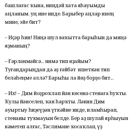
башлағас ҡына, ниндәй хата яһауымды
аңланым. Һуң ине инде. Барыбер аңлар инең
мине, эйе бит?
– Иҫәр һин! Ниңә шул ваҡытта барыһын да миңә
яҙманың?
– Ғәрләнмәйсә... нимә тип яҙайым?
Туғандарыңдан да әҙ ғәйбәт ишеткән тип
беләһеңме әллә? Барыһы ла йөҙ борҙо бит...
– Их! – Дим йоҙроҡлап йән көсөнә стенаға һуҡты.
Ҡулы йәнселеп, ҡан һарҡты. Ләкин Дим
ауыртыу һиҙеүҙән үткәйне инде, иламһырап,
стенаны туҡмауын белде. Бер аҙ шулай ярһыуын
кәметеп алғас, Тәслимәне ҡосаҡлап, үҙ