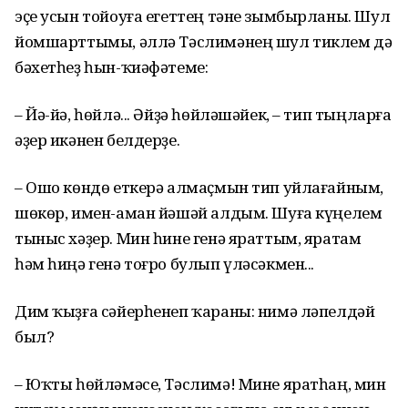
эҫе усын тойоуға егеттең тәне зымбырланы. Шул
йомшарттымы, әллә Тәслимәнең шул тиклем дә
бәхетһеҙ һын-ҡиәфәтеме:
– Йә-йә, һөйлә... Әйҙә һөйләшәйек, – тип тыңларға
әҙер икәнен белдерҙе.
– Ошо көндө еткерә алмаҫмын тип уйлағайным,
шөкөр, имен-аман йәшәй алдым. Шуға күңелем
тыныс хәҙер. Мин һине генә яраттым, яратам
һәм һиңә генә тоғро булып үләсәкмен...
Дим ҡыҙға сәйерһенеп ҡараны: нимә ләпелдәй
был?
– Юҡты һөйләмәсе, Тәслимә! Мине яратһаң, мин