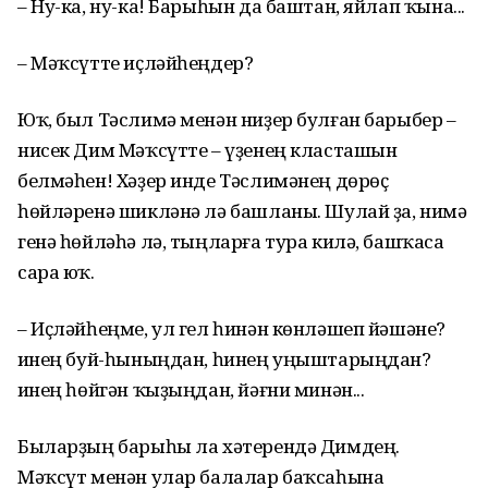
– Ну-ка, ну-ка! Барыһын да баштан, яйлап ҡына...
– Мәҡсүтте иҫләйһеңдер?
Юҡ, был Тәслимә менән ниҙер булған барыбер –
нисек Дим Мәҡсүтте – үҙенең класташын
белмәһен! Хәҙер инде Тәслимәнең дөрөҫ
һөйләренә шикләнә лә башланы. Шулай ҙа, нимә
генә һөйләһә лә, тыңларға тура килә, башҡаса
сара юҡ.
– Иҫләйһеңме, ул гел һинән көнләшеп йәшәне?
Һинең буй-һыныңдан, һинең уңыштарыңдан?
Һинең һөйгән ҡыҙыңдан, йәғни минән...
Быларҙың барыһы ла хәтерендә Димдең.
Мәҡсүт менән улар балалар баҡсаһына