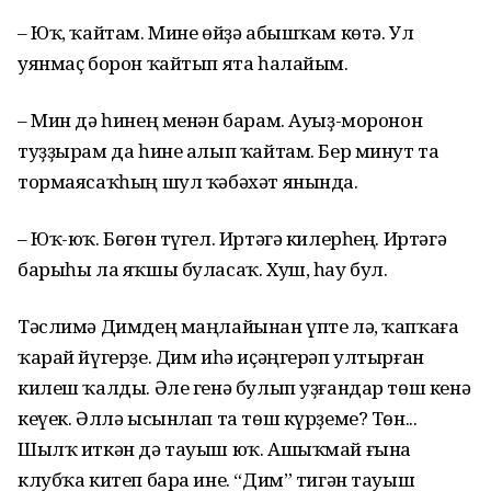
– Юҡ, ҡайтам. Мине өйҙә абышҡам көтә. Ул
уянмаҫ борон ҡайтып ята һалайым.
– Мин дә һинең менән барам. Ауыҙ-моронон
туҙҙырам да һине алып ҡайтам. Бер минут та
тормаясаҡһың шул ҡәбәхәт янында.
– Юҡ-юҡ. Бөгөн түгел. Иртәгә килерһең. Иртәгә
барыһы ла яҡшы буласаҡ. Хуш, һау бул.
Тәслимә Димдең маңлайынан үпте лә, ҡапҡаға
ҡарай йүгерҙе. Дим иһә иҫәңгерәп ултырған
килеш ҡалды. Әле генә булып уҙғандар төш кенә
кеүек. Әллә ысынлап та төш күрҙеме? Төн...
Шылҡ иткән дә тауыш юҡ. Ашыҡмай ғына
клубҡа китеп бара ине. “Дим” тигән тауыш