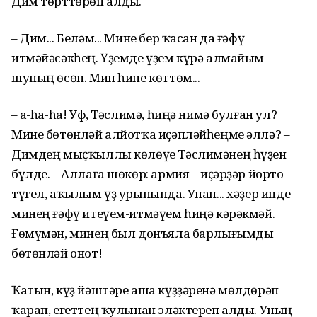
Дим төрттөрөп алды.
– Дим... Беләм... Мине бер ҡасан да ғәфү
итмәйәсәкһең. Үҙемде үҙем күрә алмайым
шуның өсөн. Мин һине көттөм...
– Һа-һа-һа! Уф, Тәслимә, һиңә нимә булған ул?
Мине бөтөнләй алйотҡа иҫәпләйһеңме әллә? –
Димдең мыҫҡыллы көлөүе Тәслимәнең һүҙен
бүлде. – Аллаға шөкөр: армия – иҫәрҙәр йорто
түгел, аҡылым үҙ урынында. Унан... хәҙер инде
минең ғәфү итеүем-итмәүем һиңә кәрәкмәй.
Ғөмүмән, минең был донъяла барлығымды
бөтөнләй онот!
Ҡатын, күҙ йәштәре аша күҙҙәренә мөлдөрәп
ҡарап, егеттең ҡулынан эләктереп алды. Уның