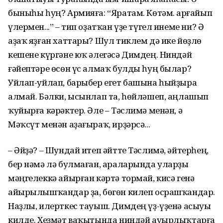
быныһы һуң? Армияға: “Яратам. Көтәм. Һарғайып
үлермен...” – тип оҙатҡан үҙе түгел инеме ни? Ә
аҙаҡ яҙған хаттары? Шул тиклем дә ике йөҙлө
кешене күргәне юҡ әлегәсә Димдең. Ниндәй
ғәйептәре өсөн үс алмаҡ булды һуң былар?
Уйлап-уйлап, барыбер егет башына һыйҙыра
алмай. Бәлки, ысынлап та, һөйләшеп, аңлашып
ҡуйырға кәрәктер. Әле – Тәслимә менән, ә
Мәҡсүт менән аҙағыраҡ, ирҙәрсә...
– Әйҙә? – Шундай итеп әйтте Тәслимә, әйтерһең,
бер нәмә лә булмаған, араларында уларҙы
мәңгелеккә айырған кәртә тормай, кисә генә
айырылышҡандар ҙа, бөгөн килеп осрашҡандар.
Наҙлы, илерткес тауыш. Димдең үҙ-үҙенә асыуы
килде. Хеҙмәт ваҡытында ниндәй ауырлыҡтарға