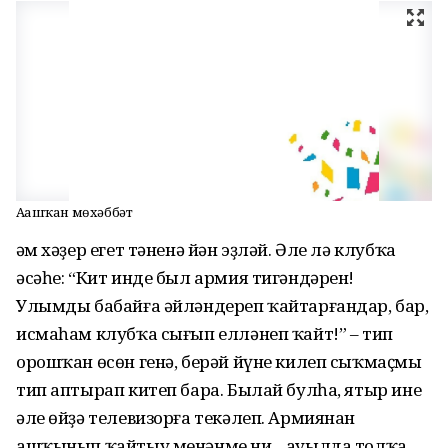
Аҙашҡан мөхәббәт
Һәм хәҙер егет тәненә йән эҙләй. Әле лә клубҡа
әсәһе: “Кит инде был армия тигәндәрен!
Улымды бабайға әйләндереп ҡайтарғандар, бар,
исмаһам клубҡа сығып елләнеп ҡайт!” – тип
орошҡан өсөн генә, берәй йүне килеп сыҡмаҫмы
тип аптырап китеп бара. Былай булһа, ятыр ине
әле өйҙә телевизорға текәлеп. Армиянан
ашҡынып ҡайтыу менәнме ни... ауылда толҡа