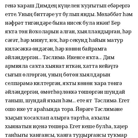
генә ҡараш Димдең күңелен ҡуҙғытып ебәрергә
етте. Уның биттәре ут булып янды. Мөхәббәт һәм
нәфрәт тигәндәре бына нисек була икән! Бер
яҡта төн йоҡоларын алған, хыялландырған, һәр
сәғәт, һәр минут, юҡ, һәр секунд һайын матур
киләсәккә өндәгән, һәр көнөн байрамға
әйләндергән... Тәслимә. Икенсе яҡта... Дим
армияла саҡта хыянат иткән, хатта кейәүгә
сығып өлгөргән, уның бөтөн хыялдарын
селпәрәмә килтергән, яҡты көнөн ҡара төнгә
әйләндергән, өмөтһөҙлөккә төшөргән шундай
таныш, шундай яҡын һәм... ете ят Тәслимә. Егет
ошо ике ут араһында тора. Йөрәге Тәслимәне
ҡыҫып ҡосаҡлап алырға тартһа, аҡылы
хыянатын иҫенә төшөрә. Егет кеше булһа, хәҙер
танһығы ҡанғансы, ҡанға туҙҙырғансы туҡмар