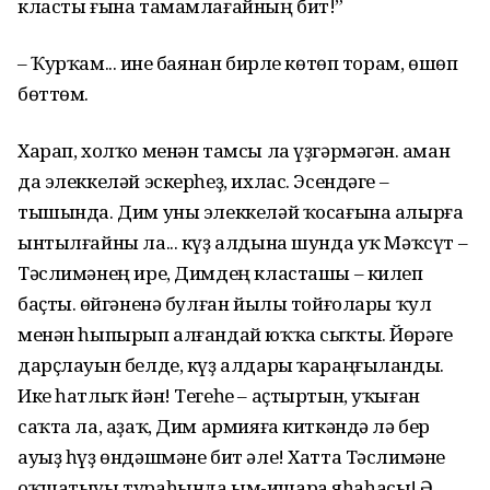
класты ғына тамамлағайның бит!”
– Ҡурҡам... Һине баянан бирле көтөп торам, өшөп
бөттөм.
Харап, холҡо менән тамсы ла үҙгәрмәгән. Һаман
да элеккеләй эскерһеҙ, ихлас. Эсендәге –
тышында. Дим уны элеккеләй ҡосағына алырға
ынтылғайны ла... күҙ алдына шунда уҡ Мәҡсүт –
Тәслимәнең ире, Димдең класташы – килеп
баҫты. Һөйгәненә булған йылы тойғолары ҡул
менән һыпырып алғандай юҡҡа сыҡты. Йөрәге
дарҫлауын белде, күҙ алдары ҡараңғыланды.
Ике һатлыҡ йән! Тегеһе – аҫтыртын, уҡыған
саҡта ла, аҙаҡ, Дим армияға киткәндә лә бер
ауыҙ һүҙ өндәшмәне бит әле! Хатта Тәслимәне
оҡшатыуы тураһында ым-ишара яһаһасы! Ә