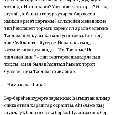
тотондо. Ни эшләргә? Үҙен нисек тоторға? Әллә,
шулай ҙа, башын ғорур күтәреп, бар көсөн
йыйып ары атларғамы? Һатлыҡ йән менән нимә
тип һөйләшеп тормаҡ кәрәк? Ул арала беләгенә
Тәслимәнең ҡулы ҡағылыуын тойҙо. Егеттең
тәне буйлап ток йүгерҙе. Йөрәге ҡыҫылды,
күҙҙәре ҡараңғыланды. “Их, Тәслимә! Ни
эшләнең һин!” – тип тештәрен шығырлатып
ҡыҫты. Һаман былай һынташ һымаҡ тороп
булмай, Дим Тәслимәгә әйләнде:
– Нимә кәрәк һиңә?
Бер-береһен күрергә зарыҡҡан, һағыштан алйыр
сиккә еткән ҡараштар осрашты. Аһ! Әммә ҡыҙ
шунда уҡ башын ситкә борҙо. Шулай ҙа ошо бер