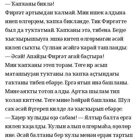
— Ҡапҡаны биклә!
Фирғәт артымдан ҡалмай. Мин ишек алдына
инеп өлгөрҙөм, ҡапҡа бикләнде. Тик Фирғәтте
был да туҡтатмай. Ҡапҡаны этә, тибенә. Беҙҙең
ҡысҡырышыуға эшкә китеп өлгөрмәгән әсәй
килеп сыҡты. Сулпан әсәйгә ҡарай ташланды:
— Әсәй! Апайҙы Фирғәт ағай баҫтыра!
Мин ҡапҡаны этеп торам. Теге ир асып
маташыуҙан туҡтаны ла ҡапҡа аҫтындағы
таҡтаны тибеп ебәрҙе. Ергә ятып инә башланы.
Минең аяҡты тотоп алды. Артҡа шылам тип
ҡолап киттем. Теге мине һөйрәй башланы. Шул
саҡ әсәй йүгереп килде лә ҡысҡырып ебәрҙе:
— Хәҙер ҡулыңды өҙә сабам! — Ялтыр балта ергә
килеп ҡаҙалды. Ҡулын алып өлгөрмәһә, өҙөлөр
ине. Әсәй балтаны бер ҡулы менән ерҙән тартып