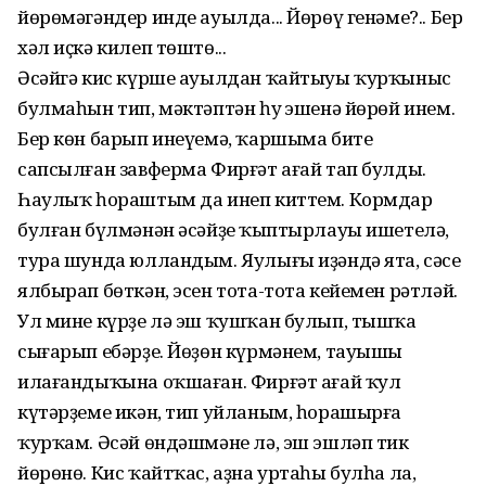
йөрөмәгәндер инде ауылда... Йөрөү генәме?.. Бер
хәл иҫкә килеп төштө...
Әсәйгә кис күрше ауылдан ҡайтыуы ҡурҡыныс
булмаһын тип, мәктәптән һуң эшенә йөрөй инем.
Бер көн барып инеүемә, ҡаршыма бите
сапсылған завферма Фирғәт ағай тап булды.
Һаулыҡ һораштым да инеп киттем. Кормдар
булған бүлмәнән әсәйҙең ҡыптырлауы ишетелә,
тура шунда юлландым. Яулығы иҙәндә ята, сәсе
ялбырап бөткән, эсен тота-тота кейемен рәтләй.
Ул мине күрҙе лә эш ҡушҡан булып, тышҡа
сығарып ебәрҙе. Йөҙөн күрмәнем, тауышы
илағандыҡына оҡшаған. Фирғәт ағай ҡул
күтәрҙеме икән, тип уйланым, һорашырға
ҡурҡам. Әсәй өндәшмәне лә, эш эшләп тик
йөрөнө. Кис ҡайтҡас, аҙна уртаһы булһа ла,