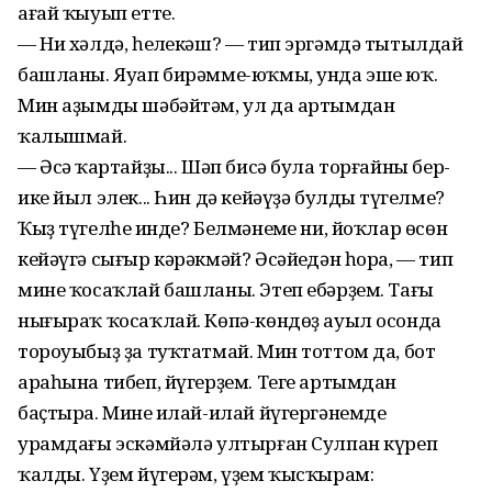
ағай ҡыуып етте.
— Ни хәлдә, һеңлекәш? — тип эргәмдә тытылдай
башланы. Яуап бирәмме-юҡмы, унда эше юҡ.
Мин аҙымды шәбәйтәм, ул да артымдан
ҡалышмай.
— Әсәң ҡартайҙы... Шәп бисә була торғайны бер-
ике йыл элек... Һин дә кейәүҙә булдың түгелме?
Ҡыҙ түгелһең инде? Белмәнеңме ни, йоҡлар өсөн
кейәүгә сығыр кәрәкмәй? Әсәйеңдән һора, — тип
мине ҡосаҡлай башланы. Этеп ебәрҙем. Тағы
нығыраҡ ҡосаҡлай. Көпә-көндөҙ ауыл осонда
тороуыбыҙ ҙа туҡтатмай. Мин тоттом да, бот
араһына тибеп, йүгерҙем. Теге артымдан
баҫтыра. Минең илай-илай йүгергәнемде
урамдағы эскәмйәлә ултырған Сулпан күреп
ҡалды. Үҙем йүгерәм, үҙем ҡысҡырам: