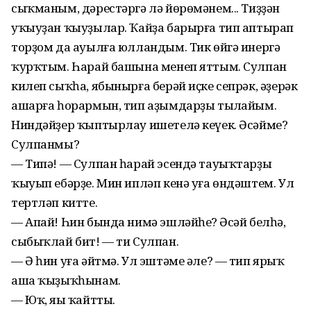
сыҡманым, дәрестәргә лә йөрөмәнем... Тиҙҙән
уҡыуҙан ҡыуҙылар. Ҡайҙа барырға тип аптырап
торҙом да ауылға юлландым. Тик өйгә инергә
ҡурҡтым. Һарай башына менеп яттым. Сулпан
килеп сыҡһа, ябынырға берәй иҫке сепрәк, әҙерәк
ашарға һорармын, тип аҙымдарҙы тыңлайым.
Ниндәйҙер ҡыптырлау ишетелә кеүек. Әсәйме?
Сулпанмы?
— Типә! — Сулпан һарай эсендә тауыҡтарҙы
ҡыуып ебәрҙе. Мин ипләп кенә уға өндәштем. Ул
тертләп китте.
— Апай! Һин бында нимә эшләйһең? Әсәй белһә,
сыбыҡлай бит! — ти Сулпан.
— Ә һин уға әйтмә. Ул эштәме әле? — тип ярыҡ
аша ҡыҙыҡһынам.
— Юҡ, яңы ҡайтты.