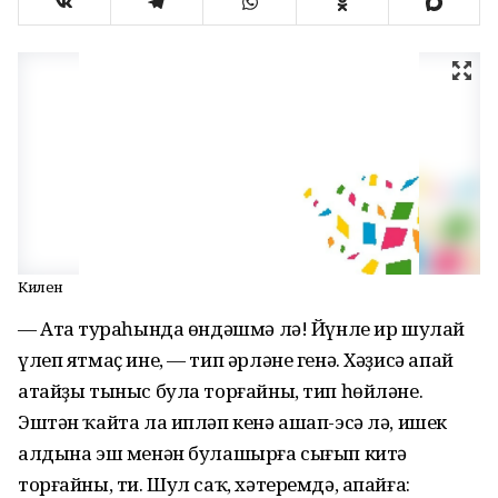
Килен
— Атаң тураһында өндәшмә лә! Йүнле ир шулай
үлеп ятмаҫ ине, — тип әрләне генә. Хәҙисә апай
атайҙы тыныс була торғайны, тип һөйләне.
Эштән ҡайта ла ипләп кенә ашап-эсә лә, ишек
алдына эш менән булашырға сығып китә
торғайны, ти. Шул саҡ, хәтеремдә, апайға: