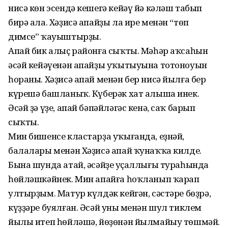
нисә көн эсендә кешегә кейәү йә кәләш табып
бирә ала. Хәҙисә апайҙы ла ире менән “төп
димсе” ҡауыштырҙы.
Апай бик алыҫ районға сыҡты. Мәһәр аҡсаһын
әсәй кейәүенән апайҙы уҡытыуына тотоноуын
һораны. Хәҙисә апай менән бер нисә йылға бер
күрешә башланыҡ. Күберәк хат алыша инек.
Әсәй ҙә үҙе, апай бәпәйләгәс кенә, саҡ барып
сыҡты.
Мин бишенсе кластарҙа уҡығанда, еҙнәй,
балалары менән Хәҙисә апай ҡунаҡҡа килде.
Бына шунда атай, әсәйҙең уҫаллығы тураһында
һөйләшкәйнек. Мин апайға һоҡланып ҡарап
ултырҙым. Матур күлдәк кейгән, сәстәре бөҙрә,
күҙҙәре буялған. Әсәй уның менән шул тиклем
йылы итеп һөйләшә, йөҙөнән йылмайыу төшмәй.