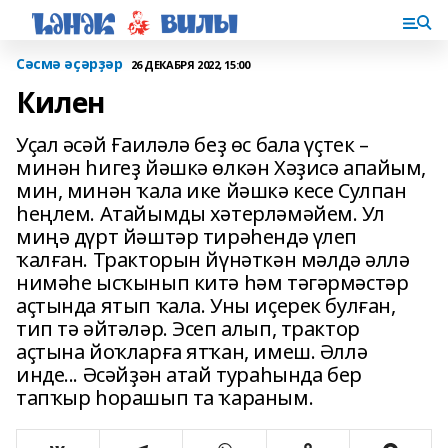
Сәсмә әҫәрҙәр
26 ДЕКАБРЯ 2022, 15:00
Килен
Уҫал әсәй Ғаиләлә беҙ өс бала үҫтек –
минән һигеҙ йәшкә өлкән Хәҙисә апайым,
мин, минән ҡала ике йәшкә кесе Сулпан
һеңлем. Атайымды хәтерләмәйем. Ул
миңә дүрт йәштәр тирәһендә үлеп
ҡалған. Тракторын йүнәткән мәлдә әллә
нимәһе ысҡынып китә һәм тәгәрмәстәр
аҫтында ятып ҡала. Уны иҫерек булған,
тип тә әйтәләр. Эсеп алып, трактор
аҫтына йоҡларға ятҡан, имеш. Әллә
инде... Әсәйҙән атай тураһында бер
тапҡыр һорашып та ҡараным.