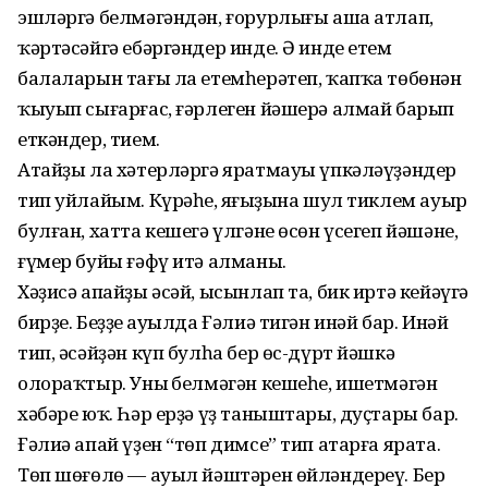
эшләргә белмәгәндән, ғорурлығы аша атлап,
ҡәртәсәйгә ебәргәндер инде. Ә инде етем
балаларын тағы ла етемһерәтеп, ҡапҡа төбөнән
ҡыуып сығарғас, ғәрлеген йәшерә алмай барып
еткәндер, тием.
Атайҙы ла хәтерләргә яратмауы үпкәләүҙәндер
тип уйлайым. Күрәһең, яңғыҙына шул тиклем ауыр
булған, хатта кешегә үлгәне өсөн үсегеп йәшәне,
ғүмер буйы ғәфү итә алманы.
Хәҙисә апайҙы әсәй, ысынлап та, бик иртә кейәүгә
бирҙе. Беҙҙең ауылда Ғәлиә тигән инәй бар. Инәй
тип, әсәйҙән күп булһа бер өс-дүрт йәшкә
олораҡтыр. Уның белмәгән кешеһе, ишетмәгән
хәбәре юҡ. Һәр ерҙә үҙ таныштары, дуҫтары бар.
Ғәлиә апай үҙен “төп димсе” тип атарға ярата.
Төп шөғөлө — ауыл йәштәрен өйләндереү. Бер