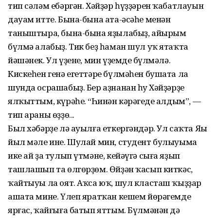
тип сәләм ебәргән. Хәйҙәр һүҙҙәрен ҡабатлауын
дауам итте. Бына-бына ата-әсәһе менән
таныштыра, бына-бына яҙылабыҙ, айырым
бүлмә алабыҙ. Тик беҙ һаман шул уҡ ятаҡта
йәшәнек. Ул үҙенең, мин үҙемдең бүлмәлә.
Кискеһен генә егеттәре бүлмәһен бушата ла
шунда осрашабыҙ. Бер аҙнанан һуң Хәйҙәрҙе
ялҡыттым, күрәһең. “Һинән кәрәгеңде алдым”, —
тип араны өҙҙө...
Был хәбәрҙе лә ауылға еткергәндәр. Ул саҡта Яңы
йыл мәле ине. Шулай мин, студент булыуыма
ике ай ҙа тулып үтмәне, кейәүгә сыға яҙып
ташлашып та өлгөрҙөм. Өйҙән ҡасып киткәс,
ҡайтыуы ла оят. Аҡса юҡ, шул класташ ҡыҙҙар
ашата мине. Үлеп яратҡан кешем йөрәгемде
ярғас, ҡайғыға батып яттым. Бүлмәнән дә