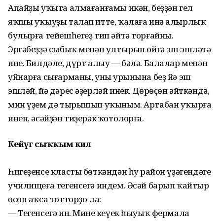
Апайҙы уҡыта алмағанғамы икән, беҙҙән гел
яҡшы уҡыуҙы талап итте, ҡалаға инә алырлыҡ
булырға тейешһегеҙ тип әйтә торғайны.
Эргәбеҙҙә сыбыҡ менән ултырып өйгә эш эшләтә
ине. Билдәле, дүрт алыу — бәлә. Балалар менән
уйнарға сығарманы, уның урынына беҙ йә эш
эшләй, йә дәрес әҙерләй инек. Дөрөҫөн әйткәндә,
мин үҙем дә тырышып уҡыным. Артабан уҡырға
инеп, әсәйҙән тиҙерәк ҡотолорға.
Кейәүгә сыҡҡым килә
Һигеҙенсе класты бөткәндән һуң район үҙәгендәге
училищеға тегенсегә индем. Әсәй барып ҡайтыр
өсөн аҡса тотторҙо ла:
— Тегенсегә ин. Минең кеүек һыуыҡ фермала