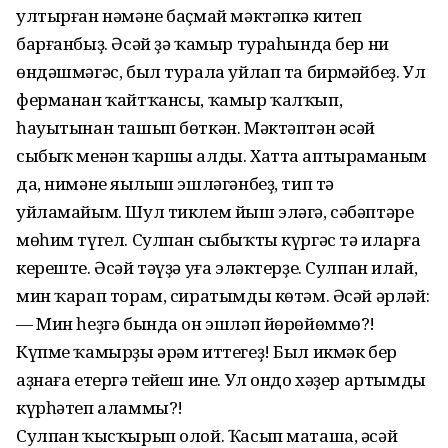
ултырған нәмәне баҫмай мәктәпкә китеп
барғанбыҙ. Әсәй ҙә ҡамыр тураһында бер ни
өндәшмәгәс, был турала уйлап та бирмәйбеҙ. Ул
ферманан ҡайтҡансы, ҡамыр ҡалҡып,
һауытынан ташып бөткән. Мәктәптән әсәй
сыбыҡ менән ҡаршы алды. Хатта аптыраманым
да, нимәне яңылыш эшләгәнбеҙ, тип тә
уйламайым. Шул тиклем йыш эләгә, сәбәптәре
мөһим түгел. Сулпан сыбыҡты күргәс тә иларға
кереште. Әсәй тәүҙә уға эләктерҙе. Сулпан илай,
мин ҡарап торам, сиратымды көтәм. Әсәй әрләй:
— Мин һеҙгә бында он эшләп йөрөйөммө?!
Күпме ҡамырҙы әрәм иттегеҙ! Был икмәк бер
аҙнаға етергә тейеш ине. Ул ондо хәҙер артымды
күрһәтеп аламмы?!
Сулпан ҡысҡырып олой. Ҡасып маташа, әсәй