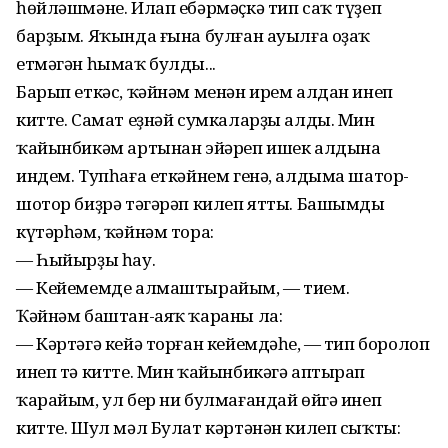
һөйләшмәне. Илап ебәрмәҫкә тип саҡ түҙеп
барҙым. Яҡында ғына булған ауылға оҙаҡ
етмәгән һымаҡ булды...
Барып еткәс, ҡәйнәм менән ирем алдан инеп
китте. Самат еҙнәй сумкаларҙы алды. Мин
ҡайынбикәм артынан эйәреп ишек алдына
индем. Тупһаға еткәйнем генә, алдыма шатор-
шотор биҙрә тәгәрәп килеп ятты. Башымды
күтәрһәм, ҡәйнәм тора:
— Һыйырҙы һау.
— Кейемемде алмаштырайым, — тием.
Ҡәйнәм баштан-аяҡ ҡараны ла:
— Кәртәгә кейә торған кейемдәһең, — тип боролоп
инеп тә китте. Мин ҡайынбикәгә аптырап
ҡарайым, ул бер ни булмағандай өйгә инеп
китте. Шул мәл Булат кәртәнән килеп сыҡты: