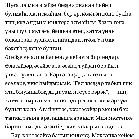
Шуға ла мин әсәйҙе, беҙҙе арҡанан һөйөп
булмаһа ла, исмаһам, бер әрләмәгән көнө булһа
тип, күҙ алдына килтерә алмайым. Хәҙер генә,
уның шул саҡтағы йәшенә етеп, хатта унан
өлкәнерәк булғас, аңлағандай итәм. Ул бик
бәхетһеҙ кеше булған.
Әсәйҙе ун алты йәшендә кейәүгә биргәндәр.
Өләсәйҙәр, әсәйҙең ата-әсәһе, туйҙан бер йыл
үткәс, үлеп китә. Ҡәртәсәйҙәр, атайҙың ата-
әсәләре, уны һыйҙырмай. “Гел ҡыҙҙар табып тик
ятаң, быуыныбыҙҙы дауам итеүсе кәрәк”, — тип,
хатта айырып маташҡандар, тик атай мәрхүм
булып ҡала. Атай үлгәс, ҡәртәсәйҙәр менән бер
тапҡыр ғына аралашып ҡараныҡ. Мин мәктәпкә
барған йылды әсәй бер кис саҡырып алды ла:
— Бар ҡәртәсәйеңә барып килегеҙ. Мәктәпкә кейем