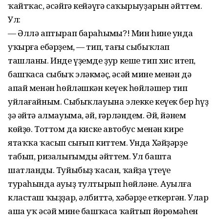
ҡайтҡас, әсәйгә кейәүгә саҡырыуҙарын әйттем.
Ул:
— Әллә аптырап бараһыңмы?! Мин һине унда
уҡырға ебәрҙем, — тип, тағы сыбыҡлап
ташланы. Инде үҙемде ҙур кеше тип хис итеп,
башҡаса сыбыҡ эләкмәҫ, әсәй минең менән дә
апай менән һөйләшкән кеүек һөйләшер тип
уйлағайным. Сыбыҡлауына элекке кеүек бер һүҙ
ҙә әйтә алмауыма, әй, ғәрләндем. Әй, йәнем
көйҙө. Тоттом да киске автобус менән кире
ятаҡҡа ҡасып сығып киттем. Унда Хәйҙәрҙе
табып, ризалығымды әйттем. Ул башта
шатланды. Туйыбыҙ ҡасан, ҡайҙа үтеүе
тураһында ауыҙ тултырып һөйләне. Ауылға
класташ ҡыҙҙар, әлбиттә, хәбәрҙе еткергән. Улар
аша уҡ әсәй мине башҡаса ҡайтып йөрөмәһен