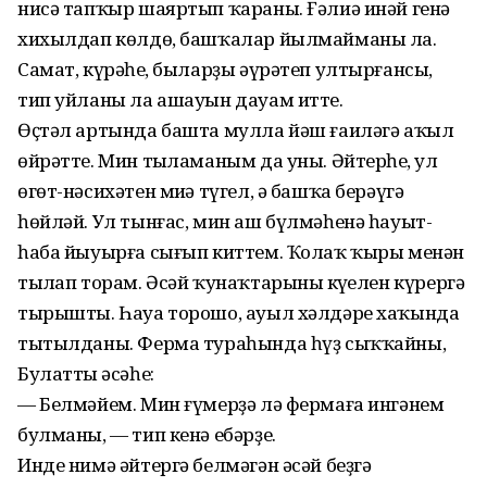
нисә тапҡыр шаяртып ҡараны. Ғәлиә инәй генә
хихылдап көлдө, башҡалар йылмайманы ла.
Самат, күрәһең, быларҙы әүрәтеп ултырғансы,
тип уйланы ла ашауын дауам итте.
Өҫтәл артында башта мулла йәш ғаиләгә аҡыл
өйрәтте. Мин тыңламаным да уны. Әйтерһең, ул
өгөт-нәсихәтен миңә түгел, ә башҡа берәүгә
һөйләй. Ул тынғас, мин аш бүлмәһенә һауыт-
һаба йыуырға сығып киттем. Ҡолаҡ ҡыры менән
тыңлап торам. Әсәй ҡунаҡтарының күңелен күрергә
тырышты. Һауа торошо, ауыл хәлдәре хаҡында
тытылданы. Ферма тураһында һүҙ сыҡҡайны,
Булаттың әсәһе:
— Белмәйем. Мин ғүмерҙә лә фермаға ингәнем
булманы, — тип кенә ебәрҙе.
Инде нимә әйтергә белмәгән әсәй беҙгә