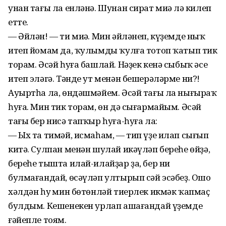
унан тағы ла енләнә. Шунан сират миңә лә килеп
етте.
— Әйлән! — ти миңә. Мин әйләнеп, күҙемде ныҡ
итеп йомам да, ҡулымды ҡулға тотоп ҡатып тик
торам. Әсәй һуға башлай. Нәҙек кенә сыбыҡ әсе
итеп эләгә. Тәнде ут менән бешерәләрме ни?!
Ауыртһа ла, өндәшмәйем. Әсәй тағы ла нығыраҡ
һуға. Мин тик торам, өн дә сығармайым. Әсәй
тағы бер нисә тапҡыр һуға-һуға ла:
— Ых та тимәй, исмаһам, — тип үҙе илап сығып
китә. Сулпан менән шулай икәүләп береһе өйҙә,
береһе тышта илай-илайҙар ҙа, бер ни
булмағандай, өсәүләп ултырып сәй эсәбеҙ. Ошо
хәлдән һуң мин бөтөнләй тиерлек икмәк ҡапмаҫ
булдым. Кешенекен урлап ашағандай үҙемде
ғәйепле тоям.