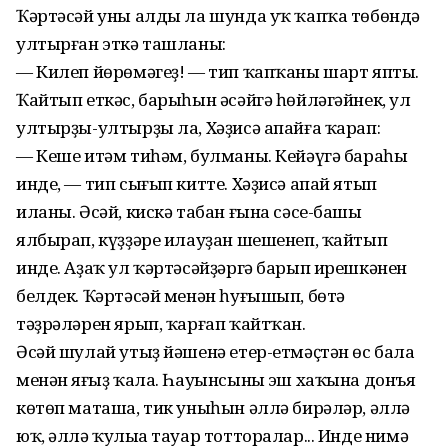
Ҡәртәсәй уны алды ла шунда уҡ ҡапҡа төбөндә
ултырған эткә ташланы:
— Килеп йөрөмәгеҙ! — тип ҡапҡаны шарт япты.
Ҡайтып еткәс, барыһын әсәйгә һөйләгәйнек, ул
ултырҙы-ултырҙы ла, Хәҙисә апайға ҡарап:
— Кеше итәм тиһәм, булманы. Кейәүгә бараһың
инде, — тип сығып китте. Хәҙисә апай ятып
иланы. Әсәй, кискә табан ғына сәсе-башы
ялбырап, күҙҙәре илауҙан шешенеп, ҡайтып
инде. Аҙаҡ ул ҡәртәсәйҙәргә барып ирешкәнен
белдек. Ҡәртәсәй менән һуғышып, бөтә
тәҙрәләрен ярып, ҡарғап ҡайтҡан.
Әсәй шулай утыҙ йәшенә етер-етмәҫтән өс бала
менән яңғыҙ ҡала. Һауынсының эш хаҡына донъя
көтөп маташа, тик уныһын әллә бирәләр, әллә
юҡ, әллә ҡулыңа тауар тотторалар... Инде нимә