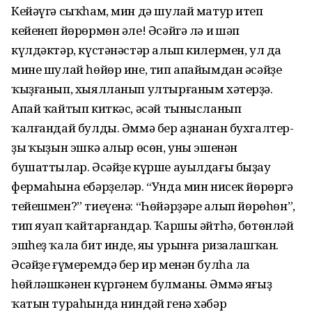
Кейәүгә сыҡһам, мин дә шулай матур итеп
кейенеп йөрөрмөн әле! Әсәйгә лә иң шәп
күлдәктәр, күстәнәстәр алып килермен, ул да
мине шулай һөйөр ине, тип апайымдан әсәйҙе
ҡыҙғанып, хыялланып ултырғаным хәтерҙә.
Апай ҡайтып киткәс, әсәй тынысланып
ҡалғандай булды. Әммә бер аҙнанан бухгалтер­
ҙың ҡыҙын эшкә алыр өсөн, уны эшенән
бушаттылар. Әсәйҙе күрше ауылдағы быҙау
ферма­һына ебәрҙеләр. “Унда мин нисек йөрөргә
тейешмен?” тиеүенә: “Һөйәрҙәрең алып йөрөһөн”,
тип яуап ҡайтарғандар. Ҡаршы әйтһә, бөтөнләй
эшһеҙ ҡала бит инде, яңы урынға ризалашҡан.
Әсәйҙе ғүмеремдә бер ир менән булһа ла
һөйләшкәнен күргәнем булманы. Әммә яңғыҙ
ҡатын тураһында ниндәй генә хәбәр