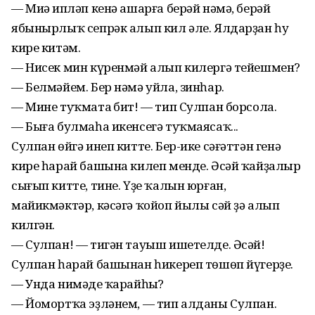
— Миңә ипләп кенә ашарға берәй нәмә, берәй
ябынырлыҡ сепрәк алып кил әле. Ялдарҙан һуң
кире китәм.
— Нисек мин күренмәй алып килергә тейешмен?
— Белмәйем. Бер нәмә уйла, зинһар.
— Мине туҡматаң бит! — тип Сулпан борсола.
— Быға булмаһа икенсегә туҡмаясаҡ...
Сулпан өйгә инеп китте. Бер-ике сәғәттән генә
кире һарай башына килеп менде. Әсәй ҡайҙалыр
сығып китте, тине. Үҙе ҡалын юрған,
майикмәктәр, кәсәгә ҡойоп йылы сәй ҙә алып
килгән.
— Сулпан! — тигән тауыш ишетелде. Әсәй!
Сулпан һарай башынан һикереп төшөп йүгерҙе.
— Унда нимәңде ҡарайһың?
— Йомортҡа эҙләнем, — тип алданы Сулпан.