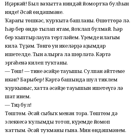
Иҫәркәй! Был ваҡытта ниндәй йомортҡа булһын
инде! Әсәй өндәшмәне.
Ҡараңғы төшкәс, ҡурҡыта башланы. Өшөттөрә лә.
Һәр бер өндө тыңлап ятам, йоҡлап булмай. Һәр
бер ҡыптырлауға тертләйем. Үҙемдең илағым
килә. Түҙәм. Төнгө ун икеләрҙә аҙымдар
ишетелде. Тын алырға ла шөрләтә. Кәртә
эргәһенә килеп туҡтаны.
— Төш! — тине әсәйҙең тауышы. Сулпан әйттеме
икән? Барыбер! Кәртә башында шул тиклем
ҡурҡыныс, хатта әсәйҙең тауышын ишетеүгә лә
шат инем.
— Тиҙ бул!
Төштөм. Әсәй сыбыҡ менән тора. Төштөм дә
элеккесә ҡулымды тотоп, күҙемде йомоп
ҡаттым. Әсәй туҡманы ғына. Мин өндәшмәнем.