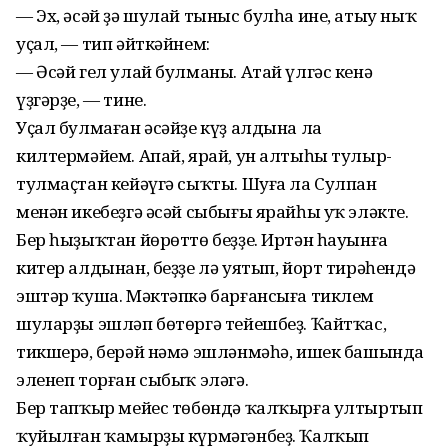
— Эх, әсәй ҙә шулай тыныс булһа ине, атыу ныҡ
уҫал, — тип әйткәйнем:
— Әсәй гел улай булманы. Атай үлгәс кенә
үҙгәрҙе, — тине.
Уҫал булмаған әсәйҙе күҙ алдына ла
килтермәйем. Апай, ярай, ун алтыһы тулыр-
тулмаҫтан кейәүгә сыҡты. Шуға ла Сулпан
менән икебеҙгә әсәй сыбығы ярайһы уҡ эләкте.
Бер һыҙыҡтан йөрөттө беҙҙе. Иртән һауынға
китер алдынан, беҙҙе лә уятып, йорт тирәһендә
эштәр ҡуша. Мәктәпкә барғансыға тиклем
шуларҙы эшләп бөтөргә тейешбеҙ. Ҡайтҡас,
тикшерә, берәй нәмә эшләнмәһә, ишек башында
эленеп торған сыбыҡ эләгә.
Бер тапҡыр мейес төбөндә ҡалҡырға ултыртып
ҡуйылған ҡамырҙы күрмәгәнбеҙ. Ҡалҡып