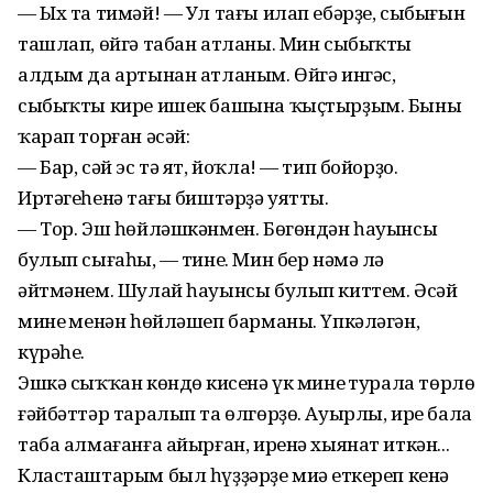
— Ых та тимәй! — Ул тағы илап ебәрҙе, сыбығын
ташлап, өйгә табан атланы. Мин сыбыҡты
алдым да артынан атланым. Өйгә ингәс,
сыбыҡты кире ишек башына ҡыҫтырҙым. Быны
ҡарап торған әсәй:
— Бар, сәй эс тә ят, йоҡла! — тип бойорҙо.
Иртәгеһенә таңғы биштәрҙә уятты.
— Тор. Эш һөйләшкәнмен. Бөгөндән һауынсы
булып сығаһың, — тине. Мин бер нәмә лә
әйтмәнем. Шулай һауынсы булып киттем. Әсәй
минең менән һөйләшеп барманы. Үпкәләгән,
күрәһең.
Эшкә сыҡҡан көндөң кисенә үк минең турала төрлө
ғәйбәттәр таралып та өлгөрҙө. Ауырлы, ире бала
таба алмағанға айырған, иренә хыянат иткән...
Класташтарым был һүҙҙәрҙе миңә еткереп кенә