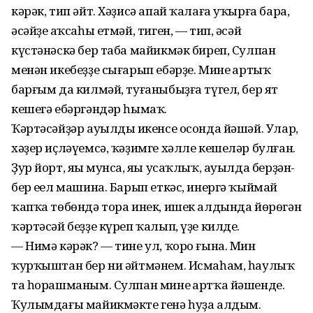
кәрәк, тип әйт. Хәҙисә апай ҡалаға уҡырға бара,
әсәйҙең аҡсаһы етмәй, тиген, — тип, әсәй
күстәнәскә бер таба майикмәк биреп, Сулпан
менән икебеҙҙе сығарып ебәрҙе. Минең артыҡ
барғым да килмәй, туғаныбыҙға түгел, бер ят
кешегә ебәргәндәр һымаҡ.
Ҡәртәсәйҙәр ауылдың икенсе осонда йәшәй. Улар,
хәҙер иҫләүемсә, ҡәҙимге хәлле кешеләр булған.
Ҙур йорт, яңы мунса, яңы усаҡлыҡ, ауылда берҙән-
бер еңел машина. Барып еткәс, инергә ҡыймай
ҡапҡа төбөндә тора инек, ишек алдында йөрөгән
ҡәртәсәй беҙҙе күреп ҡалып, үҙе килде.
— Нимә кәрәк? — тине ул, ҡоро ғына. Мин
ҡурҡыштан бер ни әйтмәнем. Исмаһам, һаулыҡ
та һорашманым. Сулпан минең артҡа йәшенде.
Ҡулымдағы майикмәкте генә һуҙа алдым.