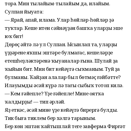
тора. Мин тыңлайым-тыңлайым да, илайым.
Сулпан йыуата:
— Ярай, апай, илама. Улар һөйләр-һөйләр ҙә
туҡтар. Кеше итен сәйнәүҙән башҡа уларҙың эше
юҡ бит!
Дөрөҫ әйтә лә ул Сулпан. Ысынлап та, уларҙың
үҙҙәренең яҡшы эштәре булмағас, кешеләрҙең
етешһеҙләктәренә ҡыуаналар ғына. Шулай ҙа
ҡыйын бит. Мин бит кейәүгә сыҡманым. Туй ҙа
булманы. Ҡайҙан алалар был бөтмәҫ ғәйбәтте?
Илауымды әсәй күрә лә тағы сыбыҡ тотоп килә.
— Кем ғәйепле? Үҙең ғәйепле! Мине оятҡа
ҡалдырҙың! — тип әрләй.
Яҙ еткәс, әсәй мине үҙе кейәүгә бирергә булды.
Тик быға тиклем бер хәлгә тарыным.
Бер көн эштән ҡайтышлай теге завферма Фирғәт