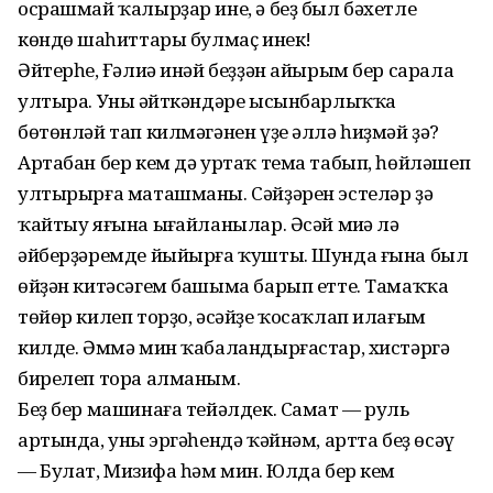
осрашмай ҡалырҙар ине, ә беҙ был бәхетле
көндөң шаһиттары булмаҫ инек!
Әйтерһең, Ғәлиә инәй беҙҙән айырым бер сарала
ултыра. Уның әйткәндәре ысынбарлыҡҡа
бөтөнләй тап килмәгәнен үҙе әллә һиҙмәй ҙә?
Артабан бер кем дә уртаҡ тема табып, һөйләшеп
ултырырға маташманы. Сәйҙәрен эстеләр ҙә
ҡайтыу яғына ыңғайланылар. Әсәй миңә лә
әйберҙәремде йыйырға ҡушты. Шунда ғына был
өйҙән китәсәгем башыма барып етте. Тамаҡҡа
төйөр килеп торҙо, әсәйҙе ҡосаҡлап илағым
килде. Әммә мин ҡабаландырғастар, хистәргә
бирелеп тора алманым.
Беҙ бер машинаға тейәлдек. Самат — руль
артында, уның эргәһендә ҡәйнәм, артта беҙ өсәү
— Булат, Миңзифа һәм мин. Юлда бер кем