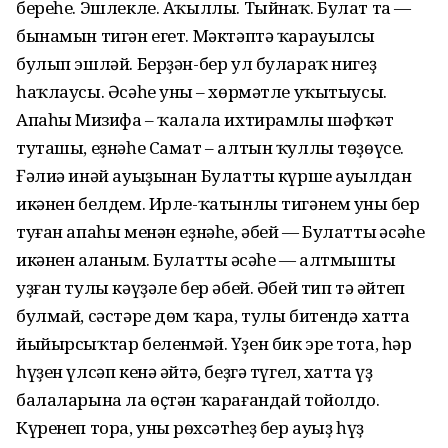
береһе. Эшлекле. Аҡыллы. Тыйнаҡ. Булат та —
бынамын тигән егет. Мәктәптә ҡарауылсы
булып эшләй. Берҙән-бер ул булараҡ нигеҙ
һаҡлаусы. Әсәһе уның – хөрмәтле уҡытыусы.
Апаһы Миңзифа – ҡалала ихтирамлы шәфҡәт
туташы, еҙнәһе Самат – алтын ҡуллы төҙөүсе.
Ғәлиә инәй ауыҙынан Булаттың күрше ауылдан
икәнен белдем. Ирле-ҡатынлы тигәнем уның бер
туған апаһы менән еҙнәһе, әбей — Булаттың әсәһе
икәнен аңланым. Булаттың әсәһе — алтмышты
уҙған тулы кәүҙәле бер әбей. Әбей тип тә әйтеп
булмай, сәстәре дөм ҡара, тулы битендә хатта
йыйырсыҡтар беленмәй. Үҙен бик эре тота, һәр
һүҙен үлсәп кенә әйтә, беҙгә түгел, хатта үҙ
балаларына ла өҫтән ҡарағандай тойолдо.
Күренеп тора, уның рөхсәтһеҙ бер ауыҙ һүҙ