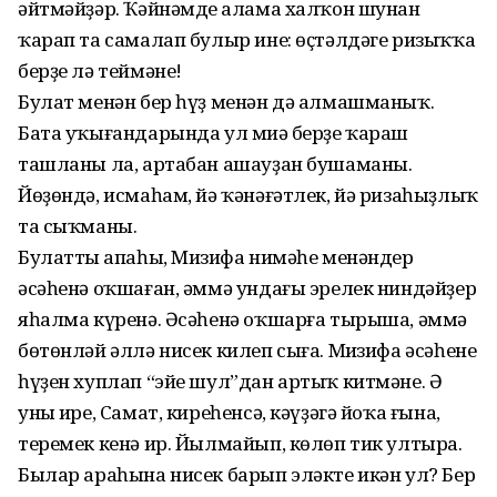
әйтмәйҙәр. Ҡәйнәмдең алама халҡон шунан
ҡарап та самалап булыр ине: өҫтәлдәге ризыҡҡа
берҙе лә теймәне!
Булат менән бер һүҙ менән дә алмашманыҡ.
Бата уҡығандарында ул миңә берҙе ҡараш
ташланы ла, артабан ашауҙан бушаманы.
Йөҙөндә, исмаһам, йә ҡәнәғәтлек, йә ризаһыҙлыҡ
та сыҡманы.
Булаттың апаһы, Миңзифа нимәһе менәндер
әсәһенә оҡшаған, әммә ундағы эрелек ниндәйҙер
яһалма күренә. Әсәһенә оҡшарға тырыша, әммә
бөтөнләй әллә нисек килеп сыға. Миңзифа әсәһенең
һүҙен хуплап “эйе шул”дан артыҡ китмәне. Ә
уның ире, Самат, киреһенсә, кәүҙәгә йоҡа ғына,
теремек кенә ир. Йылмайып, көлөп тик ултыра.
Былар араһына нисек барып эләкте икән ул? Бер