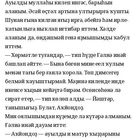
Ауылдың муллаһы килеп ингәс, барыһын
аңланым. Әсәй өҫтәл артына ултырырға ҡушты.
Шунан ғына килгән яңғыҙ иргә, әбейгә һәм ирле-
ҡатынлыға ныҡлап иғтибар иттем. Хәлде
аңланым да, өндәшмәй генә яҙмышымды ҡабул
иттем.
— Хөрмәтле туғандар, — тип һүҙҙе Ғәлиә инәй
башлап әйтте. — Бына бөгөн минең еңел ҡулым
менән тағы бер ғаилә ҡорола. Төп димсегеҙ
белмәй ҡауыштырмай. Мәҙинә килендең инде
икенсе ҡыҙын кейәүгә бирәм. Өсөнсөһөнә лә
сират етер, — тип көлөп алды. — Йәштәр,
танышығыҙ. Булат, Аҡйондоҙ.
Мин оялышымдан күҙемде лә күтәрә алманым.
Ғәлиә инәй дауам итте:
— Аҡйондоҙ — ауылдың иң матур ҡыҙҙарының