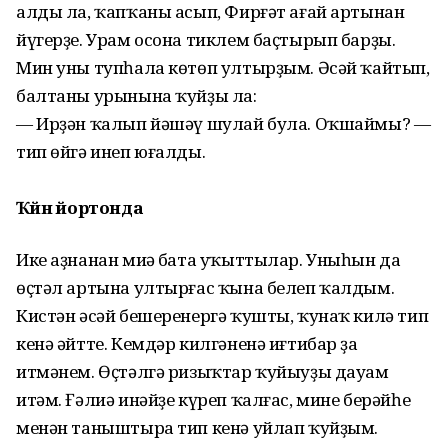
алды ла, ҡапҡаны асып, Фирғәт ағай артынан
йүгерҙе. Урам осона тиклем баҫтырып барҙы.
Мин уны тупһала көтөп ултырҙым. Әсәй ҡайтып,
балтаны урынына ҡуйҙы ла:
— Ирҙән ҡалып йәшәү шулай була. Оҡшаймы? —
тип өйгә инеп юғалды.
Ҡәйнә йортонда
Ике аҙнанан миңә бата уҡыттылар. Уныһын да
өҫтәл артына ултырғас ҡына белеп ҡалдым.
Кистән әсәй бешеренергә ҡушты, ҡунаҡ килә тип
кенә әйтте. Кемдәр килгәненә иғтибар ҙа
итмәнем. Өҫтәлгә ризыҡтар ҡуйыуҙы дауам
итәм. Ғәлиә инәйҙе күреп ҡалғас, мине берәйһе
менән таныштыра тип кенә уйлап ҡуйҙым.