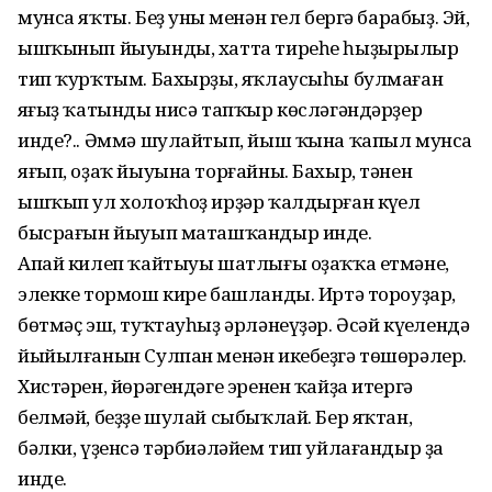
мунса яҡты. Беҙ уның менән гел бергә барабыҙ. Эй,
ышҡынып йыуынды, хатта тиреһе һыҙырылыр
тип ҡурҡтым. Бахырҙы, яҡлаусыһы булмаған
яңғыҙ ҡатынды нисә тапҡыр көсләгәндәрҙер
инде?.. Әммә шулайтып, йыш ҡына ҡапыл мунса
яғып, оҙаҡ йыуына торғайны. Бахыр, тәнен
ышҡып ул холоҡһоҙ ирҙәр ҡалдырған күңел
бысрағын йыуып маташҡандыр инде.
Апай килеп ҡайтыуы шатлығы оҙаҡҡа етмәне,
элекке тормош кире башланды. Иртә тороуҙар,
бөтмәҫ эш, туҡтауһыҙ әрләнеүҙәр. Әсәй күңелендә
йыйылғанын Сулпан менән икебеҙгә төшөрәлер.
Хистәрен, йөрәгендәге эренен ҡайҙа итергә
белмәй, беҙҙе шулай сыбыҡлай. Бер яҡтан,
бәлки, үҙенсә тәрбиәләйем тип уйлағандыр ҙа
инде.