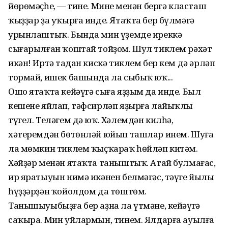
йөрөмәҫһең, — тине. Минең менән бергә класташ
ҡыҙҙар ҙа уҡырға инде. Ятаҡта бер бүлмәгә
урынлаштыҡ. Бында мин үҙемде иреккә
сығарылған ҡоштай тойҙом. Шул тиклем рәхәт
икән! Иртә таңдан кискә тиклем бер кем дә әрләп
тормай, ишек башында ла сыбыҡ юҡ...
Ошо ятаҡта кейәүгә сыға яҙҙым да инде. Был
кешене яйлап, тәфсирләп яҙырға лайыҡлы
түгел. Теләгем дә юҡ. Хәлемдән килһә,
хәтеремдән бөтөнләй юйып ташлар инем. Шуға
ла мөмкин тиклем ҡыҫҡараҡ һөйләп китәм.
Хәйҙәр менән ятаҡта таныштыҡ. Атай булмағас,
ир яратыуын нимә икәнен белмәгәс, тәүге йылы
һүҙҙәрҙән ҡойолдом да төштөм.
Танышыуыбыҙға бер аҙна ла үтмәне, кейәүгә
саҡыра. Мин уйлармын, тинем. Ялдарға ауылға