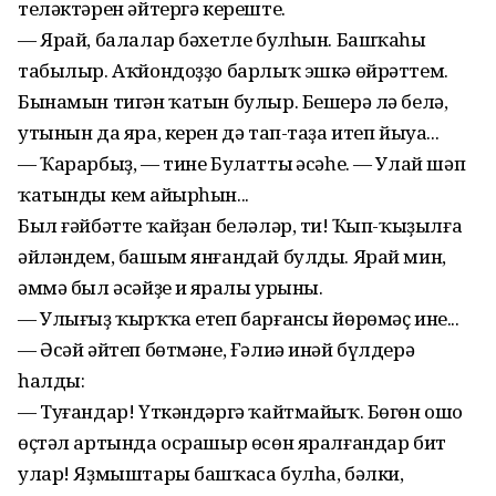
теләктәрен әйтергә кереште.
— Ярай, балалар бәхетле булһын. Башҡаһы
табылыр. Аҡйондоҙҙо барлыҡ эшкә өйрәттем.
Бынамын тигән ҡатын булыр. Бешерә лә белә,
утынын да яра, керен дә тап-таҙа итеп йыуа...
— Ҡарарбыҙ, — тине Булаттың әсәһе. — Улай шәп
ҡатынды кем айырһын...
Был ғәйбәтте ҡайҙан беләләр, тиң! Ҡып-ҡыҙылға
әйләндем, башым янғандай булды. Ярай мин,
әммә был әсәйҙең иң яралы урыны.
— Улығыҙ ҡырҡҡа етеп барғансы йөрөмәҫ ине...
— Әсәй әйтеп бөтмәне, Ғәлиә инәй бүлдерә
һалды:
— Туғандар! Үткәндәргә ҡайтмайыҡ. Бөгөн ошо
өҫтәл артында осрашыр өсөн яралғандар бит
улар! Яҙмыштары башҡаса булһа, бәлки,