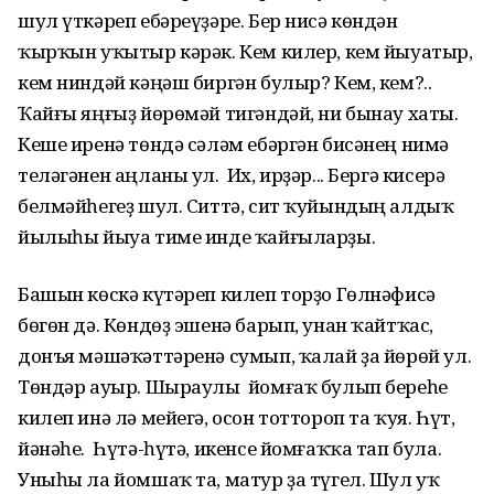
шул үткәреп ебәреүҙәре. Бер нисә көндән
ҡырҡын уҡытыр кәрәк. Кем килер, кем йыуатыр,
кем ниндәй кәңәш биргән булыр? Кем, кем?..
Ҡайғы яңғыҙ йөрөмәй тигәндәй, ни бынау хаты.
Кеше иренә төндә сәләм ебәргән бисәнең нимә
теләгәнен аңланы ул. Их, ирҙәр... Бергә кисерә
белмәйһегеҙ шул. Ситтә, сит ҡуйындың алдыҡ
йылыһы йыуа тиме инде ҡайғыларҙы.
Башын көскә күтәреп килеп торҙо Гөлнәфисә
бөгөн дә. Көндөҙ эшенә барып, унан ҡайтҡас,
донъя мәшәҡәттәренә сумып, ҡалай ҙа йөрөй ул.
Төндәр ауыр. Шыраулы йомғаҡ булып береһе
килеп инә лә мейегә, осон тоттороп та ҡуя. Һүт,
йәнәһе. Һүтә-һүтә, икенсе йомғаҡҡа тап була.
Уныһы ла йомшаҡ та, матур ҙа түгел. Шул уҡ