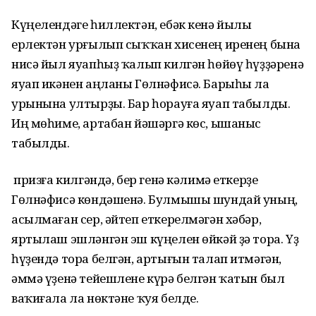
Күңелендәге һиллектән, ебәк кенә йылы
ерлектән урғылып сыҡҡан хисенең иренең бына
нисә йыл яуапһыҙ ҡалып килгән һөйөү һүҙҙәренә
яуап икәнен аңланы Гөлнәфисә. Барыһы ла
урынына ултырҙы. Бар һорауға яуап табылды.
Иң мөһиме, артабан йәшәргә көс, ышаныс
табылды.
Ә призға килгәндә, бер генә кәлимә еткерҙе
Гөлнәфисә көндәшенә. Булмышы шундай уның,
асылмаған сер, әйтеп еткерелмәгән хәбәр,
яртылаш эшләнгән эш күңелен өйкәй ҙә тора. Үҙ
һүҙендә тора белгән, артығын талап итмәгән,
әммә үҙенә тейешлене күрә белгән ҡатын был
ваҡиғала ла нөктәне ҡуя белде.