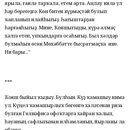
ярыла, ғаилә тарҡала, етем арта. Аңлау килә ул
һәр берегеҙгә. Көн битен күрмәҫтәй булып
ҡапланып илайһығыҙ. Һағыштарҙан
һарғаяһығыҙ. Мине, Ҡояшығыҙҙы, күрә алмаҫ
хәлгә етеп, упҡындарға осаһығыҙ. Был хәлдәр
булмаһын өсөн Мөхәббәтте бысратмаҫҡа ине.
Ни бары...”
***
Ҡояш быйыл ҡыҙыу. Булһын. Күҙ ҡамашыу нимә
ул. Күңел ҡамашырлыҡ бөгөнгө халәтенән риза
булған Гөлнәфисә офоҡтарға хайран ҡалып,
һауаның сафлығынан илһамланып, йырланы ла
ебәрҙе: