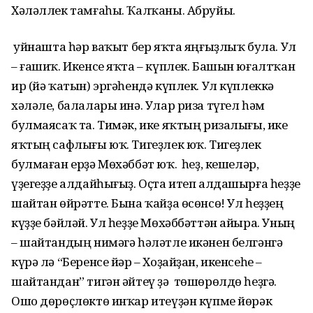
Хәләллек тамғаһы. Ҡалҡаны. Абруйы.
Ә уйнашта һәр ваҡыт бер яҡта яңғыҙлыҡ була. Ул
– ғашиҡ. Икенсе яҡта – күплек. Башын юғалтҡан
ир (йә ҡатын) эргәһендә күплек. Ул күплеккә
хәләле, балалары инә. Улар риза түгел һәм
булмаясаҡ та. Тимәк, ике яҡтың ризалығы, ике
яҡтың сафлығы юҡ. Тигеҙлек юҡ. Тигеҙлек
булмаған ерҙә Мөхәббәт юҡ. Ә һеҙ, кешеләр,
үҙегеҙҙе алдайһығыҙ. Оҫта итеп алдашырға һеҙҙе
шайтан өйрәтте. Бына ҡайҙа өсөнсө! Ул һеҙҙең
күҙҙе бәйләй. Ул һеҙҙе Мөхәббәттән айыра. Уның
– шайтандың нимәгә һәләтле икәнен белгәнгә
күрә лә “Беренсе йәр – Хоҙайҙан, икенсеһе –
шайтандан” тигән әйтеү ҙә төшөрөлдө һеҙгә.
Ошо дөрөҫлөктө инҡар итеүҙән күпме йөрәк