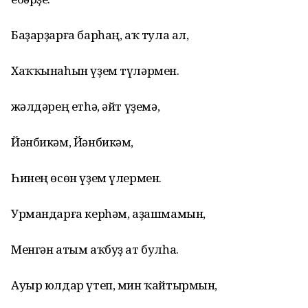
Баҙарҙарға барһаң, аҡ тула ал,
Хаҡҡынаһын үҙем түләрмен.
Әжәлдәрең етһә, әйт үҙемә,
Йәнбикәм, Йәнбикәм,
Һинең өсөн үҙем үлермен.
Урмандарға керһәм, аҙашмамын,
Менгән атым аҡбуҙ ат булһа.
Ауыр юлдар үтеп, мин ҡайтырмын,