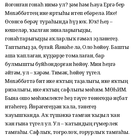
йоғонған гонаһ нимә ул? Әҙәм һәм Һауа Ергә бер
Мөхәббәттең ике яртыһы итеп ебәрелә. Ике!
Өсөнсө берәү тураһында һүҙ юҡ. Юҡ! Һеҙ –
кешеләр, ҡылған зиналарығыҙҙы,
гонаһтарығыҙҙы аҡларлыҡ ғәмәл эҙләнегеҙ.
Таптығыҙ ҙа, буғай. Йәнәһе лә, Оло һөйөү. Башты
аша ҡаплаған, күҙҙәрҙе томалаған, бар
булмышты буйһондорған һөйөү. Мин һеҙгә
әйтәм, ул – хәрәм. Тимәк, һөйөү түгел.
Мөхәббәттә бит ике яҡтың таҙалығы, ике яҡтың
ризалығы, ике яҡтың сафлығы мөһим. МӨҺИМ.
Бына ошо мөһимлекте һеҙ тәүге төнөгөҙҙә иҫбат
итәһегеҙ. Йөрәгегеҙҙән ҡала, тәнегеҙ
ҡауышҡанда. Аҡ түшәккә тамған ҡыҙыл ҡан
ҡан ғына түгел ул. Ул – ҡатындың ғүмерлек
тамғаһы. Сафлыҡ, тоғролоҡ, ғорурлыҡ тамғаһы.