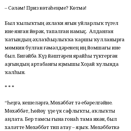
– Сәләм! Приз көтәһеңме? Көтмә!
Был ҡылыҡтың әхлаҡи яғын уйларлыҡ түгел
ине янған йөрәк, тапалған намыҫ. Алданған
ҡатындың әхлаҡһыҙлыҡҡа ҡаршы ҡулланырға
мөмкин булған ғәмәлдәренең иң йомшағы ине
был. Биғәйбә. Күҙ йәштәрен ярайһы түктергән
аҙғындың артабанғы яҙмышы Хоҙай ҡулында
ҡалһын.
* * *
“Һеҙгә, кешеләргә, Мөхәббәт тә ебәрелгәйне.
Мөхәббәт, Һөйөү үҙе үк сафлыҡты, аҡлыҡты
аңлата. Бер тамсы ғына гонаһ тама икән, был
халәтте Мөхәббәт тип атау – яҙыҡ. Мөхәббәткә