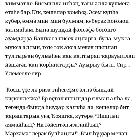
ҡиммәтле. Бисмилла итһәң, тағы әллә күпмегә
етәһе бар. Юҡ, кешеләр ҡомһоҙ. Эсем күпһә
күбер, әммә мин мин булмам, күберәк һоғоноп
ҡалмаһам. Бына шундай фәлсәфә бөгөнгө
әҙәмдәрҙә. Башҡаса нисек аңларға була, муҡса-
муҡса алтын, тоҡ-тоҡ аҡса менән шыплап
тултырған бүлмәһен ҡан ҡалтырап ҡарауыллап
йәшәгән ҡап ҡорһаҡтарҙы? Ауырыу был... Сир...
Үлемесле сир.
Ә Ҡояш үҙе лә риза тиһегеҙме әллә бындай
киҫкенлеккә? Ер өҫтөн янғындар ялмап алһа ла,
тегендә-бында һыуҙар ҡалҡһа ла, кешеләр бит
ҡараштарын уға, Ҡояшҡа, күтәрә. “Нишләп
аямайһың? Ни ғәйептән язалайһың?
Мәрхәмәтлерәк булһаңсы!” Был һүҙҙәр менән