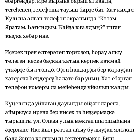
ебәргәндәр. Ире ҡырына барып ятҡанда,
тегеһенең телефоны тауыш бирҙе бит. Хат килде.
Ҡулына алған телефон экранында “Көтәм.
Яратам. Һағындым. Ҡайҙа юғалдың?” тигән
ҡыҫҡа хәбәр ине.
Иҫерек ирен елтерәтеп торғоҙоп, һорау алыу
теләген көскә баҫҡан ҡатын керпек ҡаҡмай
үткәрҙе был төндө. Оҙон һандарҙы бер ҡарауҙан
хәтеренә һеңдереү һәләте бар уның. Хат ебәргән
телефон номеры ла мейеһендә уйылып ҡалды.
Күңелендә уйнаған дауылды өйҙәгеләренә,
айырыуса иренә бер нисек тә һиҙҙермәҫкә
тырышты ул. Өлкән улын мәктәп шыршыһына
әҙерләне. Ике йыл рәттән айыу булыуҙан ялҡҡан
бала Зорро костюмын тектертмәксе. Биш