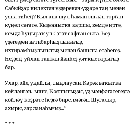
Сабыйҙар нилектән үҙҙәренән-үҙҙәре таң менән
уяна тиһең? Был ана шул һаман эшләп торған
күңел сәғәте. Ҡыҙғанысҡа ҡаршы, кемдә иртә,
кемдә һуңыраҡ ул Сәғәт сафтан сыға. Һеҙ
үҙегеҙҙең иғтибарһыҙлығығыҙ,
ихтирамһыҙлығы­ғыҙ менән башына етәһегеҙ.
Һеҙҙең уйлап тапҡан йәнһеҙ уятҡыстарығыҙ
бар.
Улар, эйе, уңайлы, тыңлаусан. Кәрәк ваҡытҡа
көйләнгән. Ә мине, Ҡояшығыҙҙы, үҙ мәнфә­ғәтегеҙгә
көйләү ҡөҙрәте һеҙгә бирелмәгән. Шуғалыр,
ахыры, зарланаһығыҙ...”
* * *