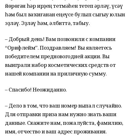
йөрөгән һәр ирҙең тетмәһен тетеп әрләү, үсәү
һәм был ваҡиғанан еңеүсе булып сығыу юлын
эҙләү. Эҙләү һәм, әлбиттә, табыу.
– Добрый день! Вам позвонили с компании
“Орифлейм”. Поздравляем! Вы являетесь
победителем предновогодней акции. Вы
выиграли набор косметических средств от
нашей компании на приличную сумму.
– Спасибо! Неожиданно.
– Дело в том, что ваш номер выпал случайно.
Для отправки приза нам нужно знать ваши
данные. Скажите нам, пожалуйста, фамилию,
имя, отчество и ваш адрес проживания.