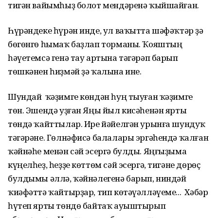
тигән вайымһыҙ болот мендәренә ҡыйшайған.
Һүрәндеке һүрән инде, ул ваҡытта шәфәҡтәр ҙә
бөгөнгө һымаҡ баҙлап торманы. Ҡояштың
һәүетемсә генә тау артына тәгәрәп барып
төшкәнен һиҙмәй ҙә ҡалына ине.
Шундай ҡәҙимге көндән һуң тыуған ҡәҙимге
төн. Эшендә уҙған Яңы йыл кисәһенән ярты
төндә ҡайттылар. Ире йәйелгән урынға шундуҡ
тәгәрәне. Гөлнәфисә балалары эргәһендә ҡалған
ҡәйнәһе менән сәй эсергә булды. Яңғыҙыма
күңелһеҙ, һеҙҙе көттөм сәй эсергә, тигәне дөрөҫ
булдымы әллә, ҡәйнәлегенә барып, ниндәй
ҡиәфәттә ҡайтырҙар, тип көтәүәлләүеме... Хәбәр
һүтеп ярты төндө байтаҡ ауыштырып