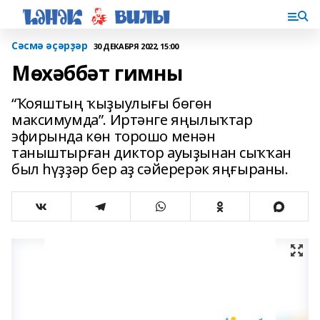
Сәсмә әҫәрҙәр
30 ДЕКАБРЯ 2022, 15:00
Мөхәббәт гимны
“Ҡояштың ҡыҙыулығы бөгөн
максимумда”. Иртәнге яңылыҡтар
эфирында көн торошо менән
таныштырған диктор ауыҙынан сыҡҡан
был һүҙҙәр бер аҙ сәйерерәк яңғыраны.