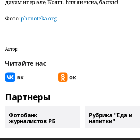
дауам итер әле, Ҡояш. Ә һин ян ғына, балҡы!
Фото:
phonoteka.org
Автор:
Читайте нас
Партнеры
Фотобанк
Рубрика "Еда и
журналистов РБ
напитки"