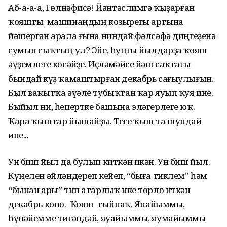
Аб-а-а-а, Гөлнәфисә! Йәнтәслимгә ҡыҙарған
ҡояшты машинаңдың козырегы артына
йәшергән арала ғына ниндәй фәлсәфә диңгеҙенә
сумып сыҡтың ул? Эйе, һуңғы йылдарҙа ҡояш
әүҙемлеге көсәйҙе. Иҫләмәйсе йәш саҡтағы
бындай күҙ ҡамаштырған декабрь сағыулығын.
Был ваҡытҡа әүәле тубыҡтан ҡар яуып ҡуя ине.
Быйыл ни, һепертке башына эләгерлеге юҡ.
Ҡара ҡыштар йышайҙы. Теге ҡыш та шундай
ине...
Ун биш йыл да булып киткән икән. Ун биш йыл.
Күңелен әйләндереп кейеп, “быға тиклем” һәм
“бынан ары” тип атарлыҡ ике төрлө иткән
декабрь көнө. Ҡояш тыйнаҡ. Янайыммы,
һүнәйемме тигәндәй, яуайыммы, яумайыммы