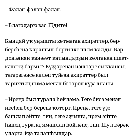
– Фәлән-фәлән-фәлән.
– Благодарю вас. Ждите!
Бындай уҡ уңышты көтмәгән әхирәттәр, бер-
береһенә ҡарашып, бергилке шым ҡалды. Бар
донъя­нан ҡәнәғәт ҡатындарҙың көлгәнен ишет­
кәнегеҙ бармы? Күҙҙәренән йәштәре сыҡҡансы,
тәгәрәгәнсе көлөп туйған әхирәттәр был
тарихтың нимә менән бөтөрөн күҙалланы.
– Иреңә был турала һөйләмә. Теге бисә менән
икеһен бер-беренә ҡоторт. Иреңә, теге үҙе
башлап әйтте, тиң, теге аҙғынға, ирем әйтте
һинең турала, яманлап һөйләне, тиң. Шул кәрәк
уларға. Әйҙә талашһындар.