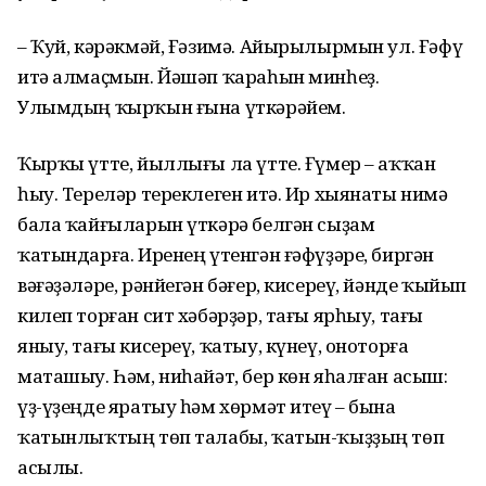
– Ҡуй, кәрәкмәй, Ғәзимә. Айырылырмын ул. Ғәфү
итә алмаҫмын. Йәшәп ҡараһын минһеҙ.
Улымдың ҡырҡын ғына үткәрәйем.
Ҡырҡы үтте, йыллығы ла үтте. Ғүмер – аҡҡан
һыу. Тереләр тереклеген итә. Ир хыянаты нимә
бала ҡайғыларын үткәрә белгән сыҙам
ҡатындарға. Иренең үтенгән ғәфүҙәре, биргән
вәғәҙәләре, рәнйегән бәғер, кисереү, йәнде ҡыйып
килеп торған сит хәбәрҙәр, тағы ярһыу, тағы
яныу, тағы кисереү, ҡатыу, күнеү, оноторға
маташыу. Һәм, ниһайәт, бер көн яһалған асыш:
үҙ-үҙеңде яратыу һәм хөрмәт итеү – бына
ҡатынлыҡтың төп талабы, ҡатын-ҡыҙҙың төп
асылы.