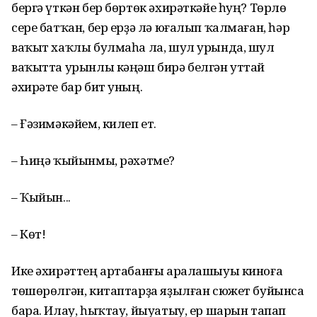
бергә үткән бер бөртөк әхирәткәйе һуң? Төрлө
сере батҡан, бер ерҙә лә юғалып ҡалмаған, һәр
ваҡыт хаҡлы булмаһа ла, шул урында, шул
ваҡытта урынлы кәңәш бирә белгән уттай
әхирәте бар бит уның.
– Ғәзимәкәйем, килеп ет.
– Һиңә ҡыйынмы, рәхәтме?
– Ҡыйын...
– Көт!
Ике әхирәттең артабанғы аралашыуы киноға
төшөрөлгән, китаптарҙа яҙылған сюжет буйынса
бара. Илау, һыҡтау, йыуатыу, ер шарын тапап