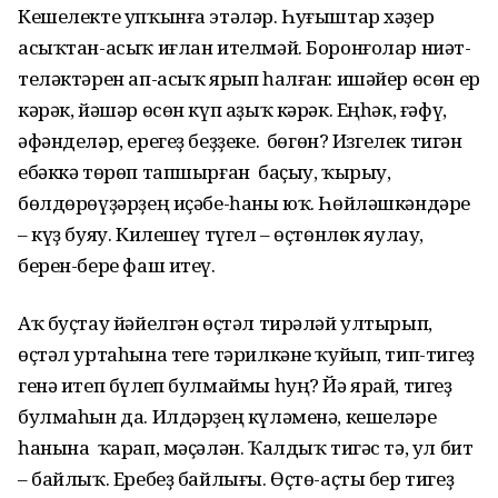
Кешелекте упҡынға этәләр. Һуғыштар хәҙер
асыҡтан-асыҡ иғлан ителмәй. Боронғолар ниәт-
теләктәрен ап-асыҡ ярып һалған: ишәйер өсөн ер
кәрәк, йәшәр өсөн күп аҙыҡ кәрәк. Еңһәк, ғәфү,
әфәнделәр, ерегеҙ беҙҙеке. Ә бөгөн? Изгелек тигән
ебәккә төрөп тапшырған баҫыу, ҡырыу,
бөлдөрөүҙәрҙең иҫәбе-һаны юҡ. Һөйләшкәндәре
– күҙ буяу. Килешеү түгел – өҫтөнлөк яулау,
берен-бере фаш итеү.
Аҡ буҫтау йәйелгән өҫтәл тирәләй ултырып,
өҫтәл уртаһына теге тәрилкәне ҡуйып, тип-тигеҙ
генә итеп бүлеп булмаймы һуң? Йә ярай, тигеҙ
булмаһын да. Илдәрҙең күләменә, кешеләре
һанына ҡарап, мәҫәлән. Ҡалдыҡ тигәс тә, ул бит
– байлыҡ. Еребеҙ байлығы. Өҫтө-аҫты бер тигеҙ