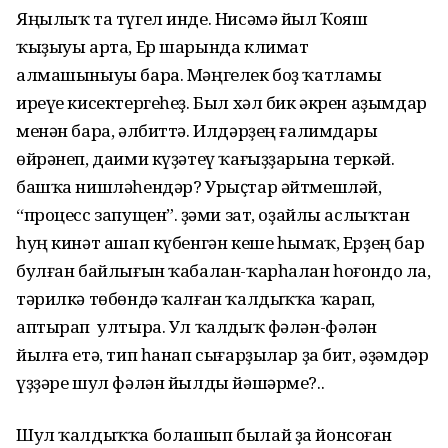
Яңылыҡ та түгел инде. Нисәмә йыл Ҡояш
ҡыҙыуы арта, Ер шарында климат
алмашыныуы бара. Мәңгелек боҙ ҡатламы
иреүе кисектергеһеҙ. Был хәл бик әкрен аҙымдар
менән бара, әлбиттә. Илдәрҙең ғалимдары
өйрәнеп, даими күҙәтеү ҡағыҙҙарына теркәй. Ә
башҡа нишләһендәр? Урыҫтар әйтмешләй,
“процесс запущен”. Әҙәми зат, оҙайлы аслыҡтан
һуң кинәт ашап күбенгән кеше һымаҡ, Ерҙең бар
булған байлығын ҡабалан-ҡарһалан һоғондо ла,
тәрилкә төбөндә ҡалған ҡалдыҡҡа ҡарап,
аптырап ултыра. Ул ҡалдыҡ фәлән-фәлән
йылға етә, тип һанап сығарҙылар ҙа бит, әҙәмдәр
үҙҙәре шул фәлән йылды йәшәрме?..
Шул ҡалдыҡҡа болашып былай ҙа йонсоған