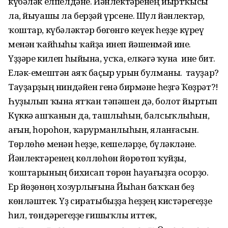
күбәләк елпелдәне. Йәнлектәренең йыртҡысы
ла, йыуашы ла берҙәй үрсене. Шул йәнлектәр,
ҡоштар, күбәләктәр бөгөнгө кеүек һеҙҙе күреү
менән ҡайһыһы ҡайҙа инеп йәшенмәй ине.
Үҙҙәре килеп һыйына, усҡа, елкәгә ҡуна ине бит.
Еләк-емештән аяҡ баҫыр урын булманы. Ә тауҙар?
Тауҙарҙың ниндәйен генә бирмәне һеҙгә Ҡөҙрәт?!
Һуҙылып ҡына ятҡан тәпәшен дә, болот йыртып
Күккә ашҡанын да, ташлыһын, балсыҡлыһын,
ағын, һороһон, ҡарурманлыһын, яланғасын.
Төрлөһө менән һеҙҙе, кешеләрҙе, бүләкләне.
Йәнлектәренең көллөһөн йөрөтөп ҡуйҙы,
ҡоштарының бихисап төрөн һауағыҙға осорҙо.
Ер йөҙөнөң хозурлығына Йыһан баҡҡан беҙ
көнләштек. Үҙ сиратыбыҙҙа һеҙҙең кистәрегеҙҙе
һил, төндәрегеҙҙе ғишыҡлы иттек,