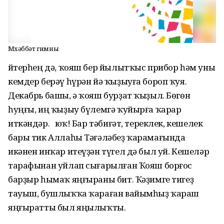
Мөхәббәт гимны
Әйтерһең дә, ҡояш бер йылытҡыс прибор һәм уны
кемдер берәү һүрән йә ҡыҙыуға бороп ҡуя.
Декабрь башы, ә ҡояш бурҙат ҡыҙыл. Бөгөн
һуңғы, иң ҡыҙыу бүлемгә ҡуйырға ҡарар
иткәндәр. Ә юҡ! Бар тәбиғәт, тереклек, кешелек
бары тик Аллаһы Тәғәләбеҙ ҡарамағында
икәнен инҡар итеүҙән түгел дә был уй. Кешеләр
тарафынан уйлап сығарылған Ҡояш борғос
барҙыр һымаҡ яңғыраны бит. Ҡәҙимге тигеҙ
тауыш, бушлыҡҡа ҡараған вайымһыҙ ҡараш
яңғыратты был яңылыҡты.