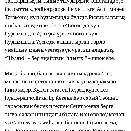
таңдарығыҙҙы тыныс тыуҙырҙыҡ. Өшөгәндәрҙе
йылыттыҡ, ҡайнарҙарҙы һыуыттыҡ. Ас итмәнек.
Тәғәмегеҙ ҡул һуҙымында булды. Ризыҡтарығыҙ
шифаның үҙе ине. Ә бөгөн? Бөгөн дә ҡул
һуҙымында. Үҙегеҙгә үҙегеҙ бөгөн ҡул
һуҙымында. Үҙегеҙҙе алыштырған төрлө
уңайлыҡ менән үҙегеҙҙе үк уратып алдығыҙ.
“Шылҡ!” – бер уңайлыҡ, “шылҡ!” – икенсеһе.
Миңә бынан, баш осонан, яҡшы күренә. Таң
менән битеңә төшөп ҡытыҡлауым кәрәкмәй
һиңә хәҙер. Күңел сәғәтен һеҙҙең күпселек
һүндереп ҡуйған. Ер йөҙөнә һәр сабый Тәбиғәт
тарафынан бүләк ителгән Сәғәт менән бергә
тыуа. Әсә ҡарынындағы балаға Йән өрөлөү менән
ул Сәғәт тә ваҡыт һанай башлай. Яңылышма,
был Ғүмер сәғәте түгел. Был – бары Күңел сәғәте.