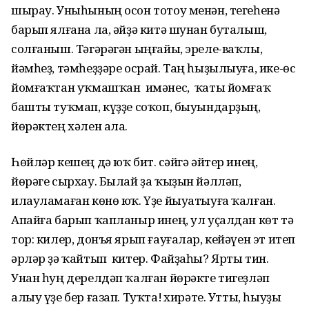
шырау. Уныһының осон тотоу менән, тегеһенә
барып ялғана ла, әйҙә китә шунан буталыш,
солғаныш. Тәгәрәгән ыңғайы, эреле-ваҡлы,
йәмһеҙ, тәмһеҙҙәре осрай. Таң һыҙылыуға, ике-өс
йомғаҡтан уҡмашҡан имәнес, ҡаты йомғаҡ
башты туҡмап, күҙҙе соҡоп, быуындарҙың,
йөрәктең хәлен ала.
Һөйләр кешең дә юҡ бит. Әсәйгә әйтер инең,
йөрәге сырхау. Былай ҙа ҡыҙын йәлләп,
илауламаған көнө юҡ. Үҙе йыуатыуға ҡалған.
Апайға барып ҡапланыр инең, ул уҫалдан көт тә
тор: килер, донъя ярып ғауғалар, кейәүен эт итеп
әрләр ҙә ҡайтып китер. Файҙаһы? Ярты тин.
Унан һуң дерелдәп ҡалған йөрәкте тигеҙләп
алыу үҙе бер ғазап. Туҡта! Әхирәте. Утты, һыуҙы