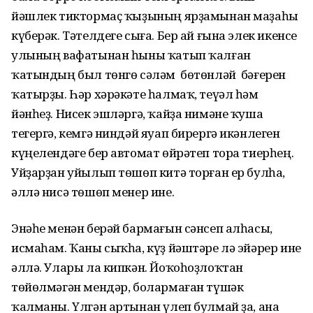
йәшлек тиктормаҫ ҡыҙының ярҙамынан маҙаһы
күберәк. Тәтелдеге сыға. Бер ай ғына элек икенсе
улының вафатынан һыны ҡатып ҡалған
ҡатындың был төнгө сәләм бөтөнләй бәғерен
ҡатырҙы. Һәр хәрәкәте һалмаҡ, теүәл һәм
йәнһеҙ. Нисек эшләргә, ҡайҙа нимәне ҡуша
тегергә, кемгә ниндәй яуап бирергә икәнлеген
күңелендәге бер автомат өйрәтеп тора тиерһең.
Уйҙарҙан уйылып төшөп китә торған ер булһа,
әллә нисә төшөп менер ине.
Энәһе менән берәй бармағын сәнсеп алһасы,
исмаһам. Ҡаны сыҡһа, күҙ йәштәре лә эйәрер ине
әллә. Улары ла кипкән. Йоҡоһоҙлоҡтан
төйөлмәгән мендәр, болармаған түшәк
ҡалманы. Үлгән артынан үлеп булмай ҙа, ана