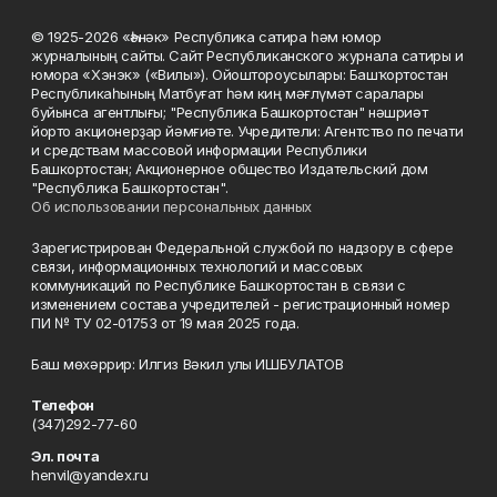
© 1925-2026 «Һәнәк» Республика сатира һәм юмор
журналының сайты. Сайт Республиканского журнала сатиры и
юмора «Хэнэк» («Вилы»). Ойоштороусылары: Башҡортостан
Республикаһының Матбуғат һәм киң мәғлүмәт саралары
буйынса агентлығы; "Республика Башкортостан" нәшриәт
йорто акционерҙар йәмғиәте. Учредители: Агентство по печати
и средствам массовой информации Республики
Башкортостан; Акционерное общество Издательский дом
"Республика Башкортостан".
Об использовании персональных данных
Зарегистрирован Федеральной службой по надзору в сфере
связи, информационных технологий и массовых
коммуникаций по Республике Башкортостан в связи с
изменением состава учредителей - регистрационный номер
ПИ № ТУ 02-01753 от 19 мая 2025 года.
Баш мөхәррир: Илгиз Вәкил улы ИШБУЛАТОВ
Телефон
(347)292-77-60
Эл. почта
henvil@yandex.ru