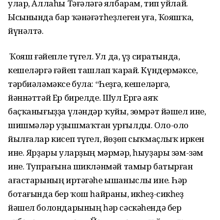
улар, Аллаһы Тәғәләгә ялбарам, тип уйлай.
Ысынында бар ҡәнәғәтһеҙлеген уға, Ҡояшҡа,
йүнәлтә.
Ә Ҡояш ғәйепле түгел. Ул да, үҙ сиратында,
кешеләргә ғәйеп ташлап ҡарай. Күндермәксе,
тәрбиәләмәксе була: “Һеҙгә, кешеләргә,
йәннәттәй Ер бирелде. Шул Ергә аяҡ
баҫҡанығыҙҙа үләндәр ҡуйы, зөмрәт йәшел ине,
шишмәләр уҙышмаҡтан урғылды. Оло-оло
йылғалар кисеп түгел, йөҙөп сыҡмаҫлыҡ иркен
ине. Ярҙары уларҙың мәрмәр, һыуҙары зәм-зәм
ине. Тупрағына шикләнмәй тамыр батырған
ағастарының иртәгәһе ышаныслы ине. Һәр
ботағында бер ҡош һайраны, икһеҙ-сикһеҙ
йәшел болондарының һәр сәскәһендә бер