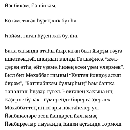
Йәнбикәм, Йәнбикәм,
Көтәм, тигән һүҙең хаҡ булһа.
Һөйәм, тигән һүҙең хаҡ булһа.
Бала сағында атаһы йырлаған был йырҙы тәүгә
ишеткәндәй, шаңҡып ҡалды Гөлнәфисә. “Әжәл­
дәрең етһә, әйт үҙемә, һинең өсөн үҙем үлермен”.
Был бит Мөхәббәт гимны! “Күктән йондоҙ алып
бирәм”, “Батшабикәм булырһың” һәм башҡа
тапалған һүҙҙәр түгел. Һөйгәнең хаҡына иң
ҡәҙерле бүләк – ғүмереңде бирергә әҙерлек –
Мөхәббәттең иң юғары нөктәһелер ул.
Йәнбикәләре өсөн йәндәрен йәлләмәҫ
Йәнбирҙеләр тыуғанда, һинең аҫтыңда тормош