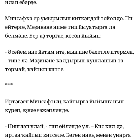
илап ебәрҙе.
Минсафҡа ер умырылып киткәндәй тойолдо. Ни
әйтергә, Мәҙинәне нимә тип йыуатырға ла
белмәне. Бер аҙ торғас, көсөн йыйып:
- Әсәйем һине йәтим итһә, мин һине бәхетле итермен,
- тине лә, Мәҙинәне ҡалдырып, хушлашып та
тормай, ҡайтып китте.
***
Иртәгәһен Минсафтың ҡайтырға йыйынғанын
күреп, еҙнәһе ғәжәпләнде.
- Нишләп улай, - тип һөйләнде ул. – Кис кил дә,
иртән ҡайтып китсәле. Бөгөн һинең менән һунарға