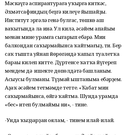
Мәскәүгә аспирантураға уҡырға киткәс,
Әхмәтсафиндың беҙгә килеүе йышайҙы.
Институт эргәлә генә булғас, төшкө аш
ваҡытында ла инә. Ул килһә, әсәйем апайым
менән мине урамға сығарып ебәрә. Мин
балкондан саҡырмайынса ҡайтмағыҙ, ти. Бер
саҡ тышта уйнап йөрөгәндә ҡапыл туалетҡа
бараһы килеп китте. Дүртенсе ҡатҡа йүгереп
мендем дә ишекте дөпөлдәтә башланым.
Асыусы булманы. Түҙмәй ыштаныма ебәрҙем.
Аҙаҡ әсәйем тетмәмде тетте. «Ҡабат мин
саҡырмайынса, өйгә ҡайтма. Шунда урамда
«бес» итеп булмаймы ни», - тине.
-Унда ҡыҙҙарҙан оялам, - тинем илай-илай.