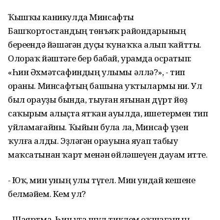
Ҡышҡы каникулда Минсафты
Башҡортостандың төнъяҡ райондарының
береһендә йәшәгән дуҫы ҡунаҡҡа алып ҡайтты.
Олораҡ йәштәге бер бабай, урамда осратып:
«Һин Әхмәтсафиндың улымы әллә?», - тип
һораны. Минсафтың башына һуҡтылармы ни. Ул
был һорауҙы бында, тыуған яғынан дүрт йөҙ
саҡырым алыҫта ятҡан ауылда, ишетермен тип
уйламағайны. Ҡыйын булһа ла, Минсаф үҙен
ҡулға алды. Эҙләгән һорауына яуап табыу
маҡсатынан ҡарт менән һөйләшеүен дауам итте.
- Юҡ, мин уның улы түгел. Мин ундай кешене
белмәйем. Кем ул?
- Шаяртма. Һин уға шул тиклем оҡшағанһың, -