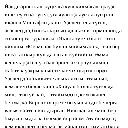
Йәнде әрнеткән, күңелгә хуш килмәгән һорауҙы
ишетеү генә түгел, уға яуап эҙләүе лә ауыр эш
икәнен Минсаф аңланы. Үҙенең генә түгел,
әсәһенең дә, башҡаларҙың да шәхси тормошонда
соҡонорға тура килә. «Яҡшы түгел был», - тип
уйланы. «Юҡ менән булашмайым әле», - тип бер
нисә тапҡыр ҡул да һелтәп ҡуйғайны. Әммә
кешеләрҙең шул йән әрнеткес һорауҙы һаман
ҡабатлауҙары уның теләген яңырта торҙо.
Үҙенең дә хәҡиҡәтте асыҡлағыһы, атаһының
кемлеген беләһе килә. «Хайуан балаһы түгел дә
мин, - тип уйлай, – атайымдың кем икәнен
белмәҫкә. Боронғолар ете быуыныңды белергә
васыят әйтеп ҡалдырған. Нишләп әле мин бер
быуынымды ла белмәй йөрөйөм. Атайымдың
кем икәнлеген белмәгәс, уйнаштан тыуған бала