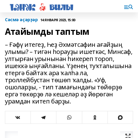
Сәсмә әҫәрҙәр
14 ЯНВАРЯ 2023, 15:00
Атайымды таптым
– Ғәфү итегеҙ, Һеҙ Әхмәтсафин ағайҙың
улымы? – тигән һорауҙы ишеткәс, Минсаф,
ултырған урынынан һикереп тороп,
ишеккә ыңғайланы. Үҙенең туҡталышына
етергә байтаҡ ара ҡалһа ла,
троллейбустан төшөп ҡалды. «Уф,
ошоларҙы, - тип тамағындағы төйөрҙө
ергә төкөрҙө лә кешеләр әҙ йөрөгән
урамдан китеп барҙы.