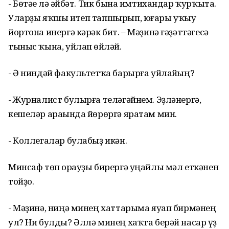
- Бөтәһе лә һәйбәт. Тик бына имтихандар ҡурҡыта.
Уларҙы яҡшы итеп тапшырып, юғары уҡыу
йортона инергә кәрәк бит. – Мәҙинә ғәҙәттәгесә
тыныс ҡына, уйлап һөйләй.
- Ә ниндәй факультетҡа барырға уйлайһың?
- Журналист булырға теләгәйнем. Эҙләнергә,
кешеләр араһында йөрөргә яратам мин.
- Коллегалар булабыҙ икән.
Минсаф төп һорауҙы бирергә уңайлы мәл еткәнен
тойҙо.
- Мәҙинә, ниңә минең хаттарыма яуап бирмәнең
ул? Ни булды? Әллә минең хаҡта берәй насар һүҙ