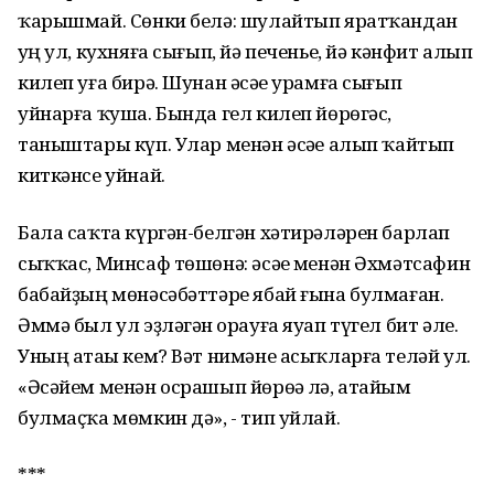
ҡарышмай. Сөнки белә: шулайтып яратҡандан
һуң ул, кухняға сығып, йә печенье, йә кәнфит алып
килеп уға бирә. Шунан әсәһе урамға сығып
уйнарға ҡуша. Бында гел килеп йөрөгәс,
таныштары күп. Улар менән әсәһе алып ҡайтып
киткәнсе уйнай.
Бала саҡта күргән-белгән хәтирәләрен барлап
сыҡҡас, Минсаф төшөнә: әсәһе менән Әхмәтсафин
бабайҙың мөнәсәбәттәре ябай ғына булмаған.
Әммә был ул эҙләгән һорауға яуап түгел бит әле.
Уның атаһы кем? Вәт нимәне асыҡларға теләй ул.
«Әсәйем менән осрашып йөрөһә лә, атайым
булмаҫҡа мөмкин дә», - тип уйлай.
***