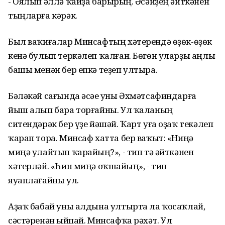
- Оялып әллә ҡайҙа барырһың. Әсәйҙең әйткәнен
тыңларға кәрәк.
Был ваҡиғалар Минсафтың хәтерендә өҙөк-өҙөк
кенә булып теркәлеп ҡалған. Бөгөн уларҙы аңлы
башы менән бер епкә теҙеп ултыра.
Бәләкәй сағында әсәһе уны Әхмәтсафиндарға
йыш алып бара торғайны. Ул ҡаланың
ситендәрәк бер үҙе йәшәй. Ҡарт уға оҙаҡ текәлеп
ҡарап тора. Минсаф хатта бер ваҡыт: «Ниңә
миңә улайтып ҡарайһың?», - тип тә әйткәнен
хәтерләй. «Һин миңә оҡшайһың», - тип
яуаплағайны ул.
Аҙаҡ бабай уны алдына ултырта ла ҡосаҡлай,
сәстәренән һыйпай. Минсафҡа рәхәт. Ул