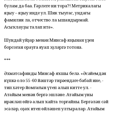
булам да баһа. Ғәрлеге ни тора?! Метрикалағы
яҙыу – яҙыу инде ул. Шик тыуғас, ундағы
фамилия ла, отчество ла ышандырмай.
Асыҡлауҙы талап итә».
Шундай уйҙар менән Минсаф яңынан үҙен
борсоған һорауға яуап эҙләргә тотона.
***
Әхмәтсафинды Минсаф яҡшы белә. «Әсәйемдән
күпкә оло 55-60 йәштәр тирәһендәге бабай ине, -
тип хәтер йомғағын һүтеп алып китте ул. -
Атайым менән бергә эшләне. Атайым уны
һирәкләп өйгә алып ҡайта торғайны. Бергәләп сәй
эсәләр, оҙаҡ итеп һөйләшеп ултыралар. Атайым