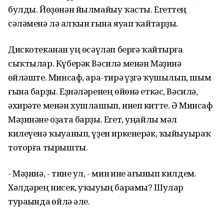
булды. Йөҙөнән йылмайыу ҡасты. Егеттең
сәләменә лә һалҡын ғына яуап ҡайтарҙы.
Дискотеканан һуң өсәүләп бергә ҡайтырға
сыҡтылар. Күберәк Вәсилә менән Мәҙинә
һөйләште. Минсаф, ара-тирә һүҙгә ҡушылып, шым
ғына барҙы. Еҙнәләренең өйөнә еткәс, Вәсилә,
әхирәте менән хушлашып, инеп китте. Ә Минсаф
Мәҙинәне оҙата барҙы. Егет, уңайлы мәл
килеүенә ҡыуанып, үҙен иркенерәк, ҡыйыуыраҡ
тоторға тырышты.
- Мәҙинә, - тине ул, - мин һине һағынып килдем.
Хәлдәрең нисек, уҡыуың барамы? Шулар
тураһында һөйлә әле.