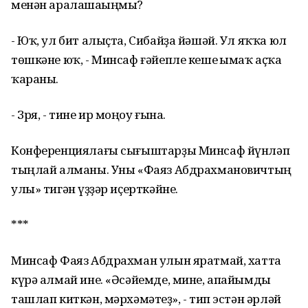
менән аралашаһыңмы?
- Юҡ, ул бит алыҫта, Сибайҙа йәшәй. Ул яҡҡа юл
төшкәне юҡ, - Минсаф ғәйепле кеше һымаҡ аҫҡа
ҡараны.
- Зря, - тине ир моңһоу ғына.
Конференциялағы сығыштарҙы Минсаф йүнләп
тыңлай алманы. Уны «Фаяз Абдрахмановичтың
улы» тигән һүҙҙәр иҫерткәйне.
***
Минсаф Фаяз Абдрахман улын яратмай, хатта
күрә алмай ине. «Әсәйемде, мине, апайымды
ташлап киткән, мәрхәмәтһеҙ», - тип эстән әрләй