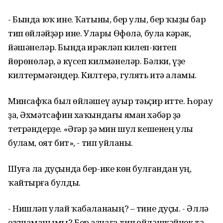
- Бында юҡ ине. Ҡатыны, бер улы, бер ҡыҙы бар
тип һөйләйҙәр ине. Улары Өфөлә, булһа кәрәк,
йәшәнеләр. Бында һирәкләп килеп-китеп
йөрөнөләр, ә күсеп килмәнеләр. Бәлки, үҙе
килтермәгәндер. Килтерһә, гулять итә аламы.
Минсафҡа был һөйләшеү ауыр тәьҫир итте. Һорау
ҙа, Әхмәтсафин хаҡындағы яман хәбәр ҙә
тетрәндерҙе. «Әгәр ҙә мин шул кешенең улы
булһам, оят бит», - тип уйланы.
Шуға ла дуҫында бер-ике көн булғандан һуң,
ҡайтырға булды.
- Нишләп улай ҡабаланаһың? – тине дуҫы. - Әллә
оҡшаманымы? Бер аҙнаға тип һөйләшкәйнек тә