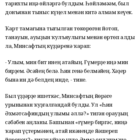
тарихты һиңә һөйләргә булдым. Һөйләмәһәм, был
донъянан тыныс күңел менән китә алмам кеүек.
Ҡарт тамағына тығылған төкөрөгөн йотоп,
танауын, ауыҙын ҡулъяулығы менән һөртөп алды
ла, Минсафтың күҙҙәренә ҡарап:
- Улым, мин бит һинең атайың. Ғүмерҙе һиңә мин
бирҙем. Әсәйең белә. Һин генә белмәйһең. Хәҙер
бына һин дә белдең инде, - тине.
Был һүҙҙәрҙе ишеткәс, Минсафтың йөрәге
урынынан ҡуҙғалғандай булды. Ул «Һин
Әхмәтсафиндың улымы әллә?» тигән һорауҙың
сәбәбен аңланы. Башынан «ғүмер биргәс, ниңә
ҡарап үҫтермәнең, атай икәнеңде йәшереп
йөрөнөң?» тигән уйҙар үтте. Әммә өндәшмәне.