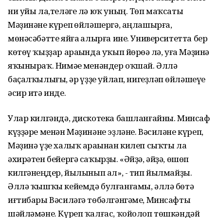
ни уйы ла,теләге лә юҡ уның. Төп маҡсаты
Мәҙинәне күреп һөйләшергә, аңлашырға,
мөнәсәбәтте яйға һалырға ине. Университетта бер
көтөү ҡыҙҙар араһында уҡып йөрөһә лә, уға Мәҙинә
яҡыныраҡ. Нимәһе менәндер оҡшай. Әллә
баҫалҡылығы, һәр һүҙҙе уйлап, нигеҙләп һөйләшеүе
әсир итә инде.
Улар килгәндә, дискотека башланғайны. Минсаф
күҙҙәре менән Мәҙинәне эҙләне. Вәсиләне күреп,
Мәҙинә үҙе халыҡ араһынан килеп сыҡты ла
әхирәтен бейергә саҡырҙы. «Әйҙә, әйҙә, өшөп
килгәнһеңдер, йылынып ал», - тип йылмайҙы.
Әллә ҡышҡы кейемдә булғанғамы, әллә бөтә
иғтибары Вәсиләгә төбәлгәнгәме, Минсафты
шәйләмәне. Күреп ҡалғас, ҡойолоп төшкәндәй