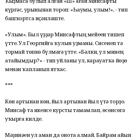
Ҡыҙмаса булып алған «Ш» ағай Минсафты
күргәс, урынынан тороп: «Һаумы, улым!», - тип
башҡортса иҫәнләште.
«Улым». Был һүҙҙәр Минсафтың мейеһен тишеп
үтте. Ул Георгийға ҡулын һуҙманы. Сисенеп тә
тормай төпкө бүлмәгә үтте. «Бәлки, ул минең
атайымдыр?» - тип уйланы ул, карауатҡа йөҙө
менән ҡапланып ятҡас.
***
Көн артынан көн, йыл артынан йыл үтә торҙо.
Минсаф та икенсе курсты тамамлап, өсөнсөгә
уҡырға килде.
Мәҙинәһен ул һаман да онота алмай. Байрам һайын