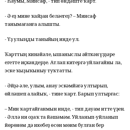
- Һаумы, Минсаф, - тип өндәште ҡарт.
- Ә һеҙ мине ҡайҙан беләһегеҙ? – Минсаф
танымағанға һалышты.
- Үҙ улыңды таныйһың инде ул.
Ҡарттың кинәйәле, ышаныслы әйткән һүҙҙәре
егетте һиҫкәндерҙе. Атлап китергә уйлағайны ла,
эске ҡыҙыҡһыныу туҡтатты.
- Әйҙә әле, улым, анау эскәмйәгә ултырып,
һөйләшеп алайыҡ, - тине ҡарт. Барып ултырғас:
– Мин ҡартайғанмын инде, - тип дауам итте һүҙен.
- Әллә ни оҙаҡ та йәшәмәм. Уйланып-уйланып
йөрөнөм дә икебеҙ өсөн мөһим булған бер