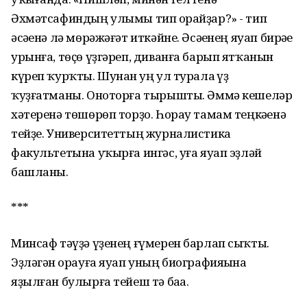
Әхмәтсафиндың улымы тип һорайҙар?» - тип
әсәһенә лә мөрәжәғәт иткәйне. Әсәһенең яуап бирәһе
урынға, төҫө үҙгәреп, диванға барып ятҡанын
күреп ҡурҡты. Шунан һуң ул турала һүҙ
ҡуҙғатманы. Оноторға тырышты. Әммә кешеләр
хәтеренә төшөрөп торҙо. Һорау тамам теңкәһенә
тейҙе. Университеттың журналистика
факультетына уҡырға ингәс, уға яуап эҙләй
башланы.
***
Минсаф тәүҙә үҙенең ғүмерен барлап сыҡты.
Эҙләгән һорауға яуап уның биографияһына
яҙылған булырға тейеш тә баһа.