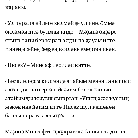
ҡараны.
- Ул турала һөйләге килмәй ҙә ул һиңә. Әммә
һөйләмәйенсә булмай инде. – Мәҙинә өйҙәре
яғына тағы бер ҡарап алды ла дауам итте. -
Һинең әсәйең беҙҙең ғаиләне емергән икән.
- Нисек? – Минсаф тертләп китте.
- Вәсиләләргә килгәндә атайым менән танышып
алған да типтергән. Әсәйем белеп ҡалып,
атайымды ҡыуып сығарған. «Уның әсәһе ҡустың
менән һине йәтим итте. Нисек шул кешенең
балаһын ярата алаһың?» - ти.
Мәҙинә Минсафтың күкрәгенә башын һалды ла,