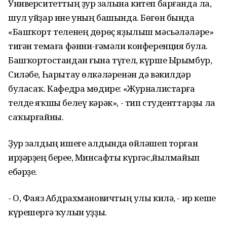
Университеттың ҙур залына китеп барғанда ла,
шул уйҙар ине уның башында. Бөгөн бында
«Башҡорт теленең дөрөҫ яҙылыш мәсьәләләре»
тигән темаға фәнни-ғәмәли конференция була.
Башҡортостандан ғына түгел, күрше Ырымбур,
Силәбе, Һарытау өлкәләренән дә вәкилдәр
буласаҡ. Кафедра мөдире: «Журналистарға
телде яҡшы белеү кәрәк», - тип студенттарҙы ла
саҡырғайны.
Ҙур залдың ишеге алдында һөйләшеп торған
ирҙәрҙең береһе, Минсафты күргәс,йылмайып
ебәрҙе.
- О, Фаяз Абдрахмановичтың улы килә, - ир кеше
күрешергә ҡулын һуҙҙы.