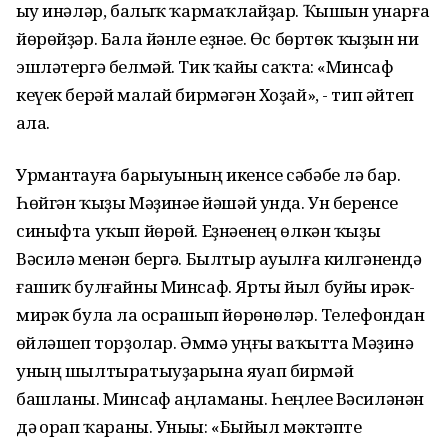
һыу инәләр, балыҡ ҡармаҡлайҙар. Ҡышын һунарға
йөрөйҙәр. Бала йәнле еҙнәһе. Өс бөртөк ҡыҙын ни
эшләтергә белмәй. Тик ҡайһы саҡта: «Минсаф
кеүек берәй малай бирмәгән Хоҙай», - тип әйтеп
һала.
Урмантауға барыуының икенсе сәбәбе лә бар.
Һөйгән ҡыҙы Мәҙинәһе йәшәй унда. Ун беренсе
синыфта уҡып йөрөй. Еҙнәһенең өлкән ҡыҙы
Вәсилә менән бергә. Былтыр ауылға килгәнендә
ғашиҡ булғайны Минсаф. Ярты йыл буйы һирәк-
мирәк булһа ла осрашып йөрөнөләр. Телефондан
һөйләшеп торҙолар. Әммә һуңғы ваҡытта Мәҙинә
уның шылтыратыуҙарына яуап бирмәй
башланы. Минсаф аңламаны. Һеңлеһе Вәсиләнән
дә һорап ҡараны. Уныһы: «Быйыл мәктәпте