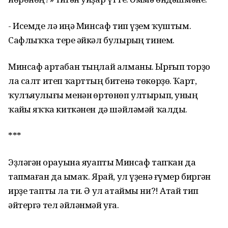
- Исемде лә һиңә Минсаф тип үҙем ҡуштым.
Сафлыҡҡа тере һәйкәл булырһың тинем.
Минсаф артабан тыңлай алманы. Ырғып торҙо
ла салт итеп ҡарттың битенә төкөрҙө. Ҡарт,
ҡулъяулығы менән һөртөнөп ултырып, уның
ҡайһы яҡҡа киткәнен дә шәйләмәй ҡалды.
***
Эҙләгән һорауына яуапты Минсаф тапҡан да
тапмаған да һымаҡ. Ярай, ул үҙенә ғүмер биргән
ирҙе тапты ла ти. Ә ул атаймы ни?! Атай тип
әйтергә тел әйләнмәй уға.