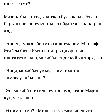
ишеттеңме?
Мәҙинә был һорауҙы көткән булһа кәрәк. Атлап
барған еренән туҡтаны ла өйҙәре яғына ҡарап
алды.
- Һинең турала бер һүҙ ҙә ишетмәнем, Минсаф.
Әсәйем бит: «Имтихандарыңа әҙерлән,
институтҡа кер, мөхәббәтеңде ҡуйып тор», -ти.
- Ниңә, мөхәббәт уҡыуға, имтиханға
ҡамасаулаймы ни?
- Эш мөхәббәттә генә түгел шул, - тине Мәҙинә
күңелһеҙләнеп.
- Ә нимәлә һуң? – Минсаф түҙемһеҙләнеп уға