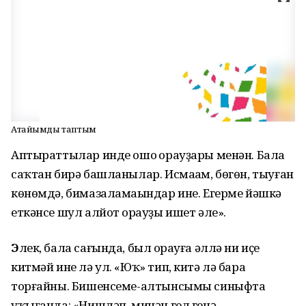
Атайымды таптым
Аптыраттылар инде ошо һорауҙары менән. Бала
саҡтан бирә башланылар. Исмаһам, бөгөн, тыуған
көнөмдә, бимазаламаһындар ине. Егерме йәшкә
еткәнсе шул алйот һорауҙы ишет әле».
Э
лек, бала сағында, был һорауға әллә ни иҫе
китмәй ине лә ул. «Юҡ» тип, китә лә бара
торғайны. Бишенсеме-алтынсымы синыфта
уҡығанда: «Нишләп, минән гел генә