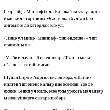
Георгийҙы Минсаф белә. Бәләкәй саҡта уларға
йыш килә торғайны. Әсәһе менән булған бер
әңгәмәне лә хәтерләй әле ул.
- Ниңә ул миңә «Миншаф» тип өндәшә? – тип
һорағайны ул.
- Ул бит сыуаш. Ә сыуаштар «Ш» өнө менән
һөйләшә, - тигәйне әсәһе.
Шунан бирле Георгий килеп керһә, «Шағай»
килгән тип һөйөнсө алыр ине әсәһенән. Үҙе лә
һөйөнә. Сөнки ул килһә, әсәһе уны урамға малайҙар
менән уйнарға сығарып ебәрә.