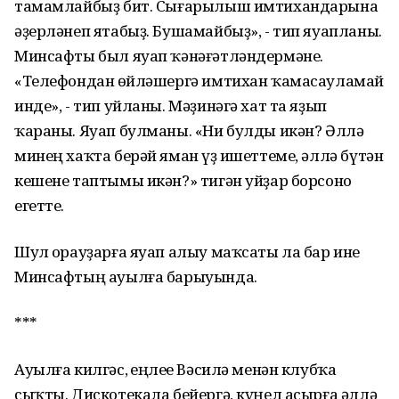
тамамлайбыҙ бит. Сығарылыш имтихандарына
әҙерләнеп ятабыҙ. Бушамайбыҙ», - тип яуапланы.
Минсафты был яуап ҡәнәғәтләндермәне.
«Телефондан һөйләшергә имтихан ҡамасауламай
инде», - тип уйланы. Мәҙинәгә хат та яҙып
ҡараны. Яуап булманы. «Ни булды икән? Әллә
минең хаҡта берәй яман һүҙ ишеттеме, әллә бүтән
кешене таптымы икән?» тигән уйҙар борсоно
егетте.
Шул һорауҙарға яуап алыу маҡсаты ла бар ине
Минсафтың ауылға барыуында.
***
Ауылға килгәс, һеңлеһе Вәсилә менән клубҡа
сыҡты. Дискотекала бейергә, күңел асырға әллә