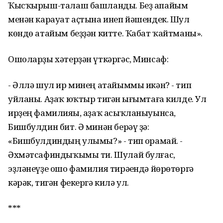
Ҡысҡырыш-талаш башланды. Беҙ апайым
менән карауат аҫтына инеп йәшендек. Шул
көндө атайым беҙҙән китте. Ҡабат ҡайтманы».
Ошоларҙы хәтерҙән үткәргәс, Минсаф:
- Әллә шул ир минең атайыммы икән? - тип
уйланы. Аҙаҡ юҡтыр тигән һығымтаға килде. Ул
ирҙең фамилияһы, аҙаҡ асыҡланыуынса,
Бишбулдин бит. Ә минән берәү ҙә:
«Бишбулдиндың улымы?» - тип һорамай. -
Әхмәтсафиндыҡымы ти. Шулай булғас,
эҙләнеүҙе ошо фамилия тирәһендә йөрөтөргә
кәрәк, тигән фекергә килә ул.
***