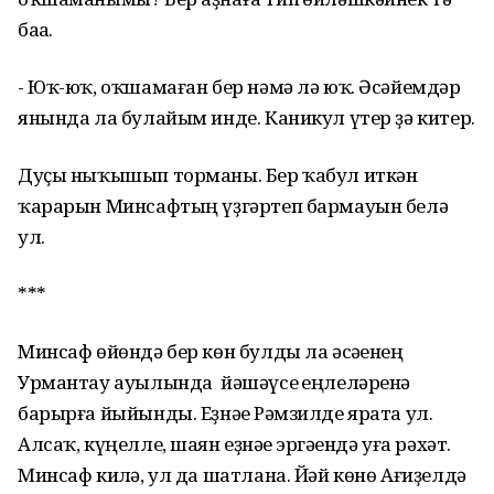
баһа.
- Юҡ-юҡ, оҡшамаған бер нәмә лә юҡ. Әсәйемдәр
янында ла булайым инде. Каникул үтер ҙә китер.
Дуҫы ныҡышып торманы. Бер ҡабул иткән
ҡарарын Минсафтың үҙгәртеп бармауын белә
ул.
***
Минсаф өйөндә бер көн булды ла әсәһенең
Урмантау ауылында йәшәүсе һеңлеләренә
барырға йыйынды. Еҙнәһе Рәмзилде ярата ул.
Алсаҡ, күңелле, шаян еҙнәһе эргәһендә уға рәхәт.
Минсаф килһә, ул да шатлана. Йәй көнө Ағиҙелдә