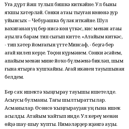
Уға дүрт йәш тулып бишкә киткәйне. Ул быны
яҡшы хәтерләй. Сөнки атаһы тыуған көнөнә ҙур
уйынсыҡ – Чебурашка бүләк иткәйне. Шул
ваҡиғанан һуң бер нисә көн үткәс, кис менән атаһы
ауылға барам тип сығып китте. «Атайым киткәс,
- тип хәтер йомғағын һүтте Минсаф, - беҙгә бер
ағай килеп керҙе. Төҫөн күрмәнем. Сөнки әсәйем,
апайым менән мине йоҡо бүлмәһенә бикләп, шым
ғына ятырға ҡушҡайны. Ағай икәнен тауышынан
белдем.
Бер саҡ ишектә ҡыңғырау тауышы ишетелде.
Асыусы булманы. Тағы шылтыраттылар.
Асманылар. Өсөнсө ҡыңғырауҙан һуң ғына ишек
асылды. Атайым ҡайтып инде. Ул кереү менән
өйҙә шау-шыу ҡупты. Нимәләрҙер иҙәнгә ауҙы.