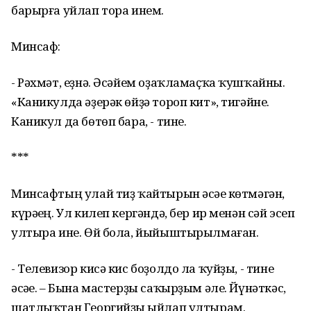
барырға уйлап тора инем.
Минсаф:
- Рәхмәт, еҙнә. Әсәйем оҙаҡламаҫҡа ҡушҡайны.
«Каникулда әҙерәк өйҙә тороп кит», тигәйне.
Каникул да бөтөп бара, - тине.
***
Минсафтың улай тиҙ ҡайтырын әсәһе көтмәгән,
күрәһең. Ул килеп кергәндә, бер ир менән сәй эсеп
ултыра ине. Өй бола, йыйыштырылмаған.
- Телевизор кисә кис боҙолдо ла ҡуйҙы, - тине
әсәһе. – Бына мастерҙы саҡырҙым әле. Йүнәткәс,
шатлыҡтан Георгийҙы һыйлап ултырам.