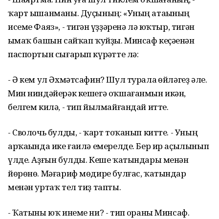
ҡарт ышанманы. Дуҫының: «Уның атаһының
исеме Фаяз», - тигән һүҙҙәренә лә юҡтыр, тигән
һымаҡ башын сайҡап ҡуйҙы. Минсаф кеҫәһенән
паспортын сығарып күрһәтте лә:
- Ә кем ул Әхмәтсафин? Шул турала һөйләгеҙ әле.
Мин ниндәйерәк кешегә оҡшағанмын икән,
белгем килә, - тип йылмайғандай итте.
- Сволочь булды, - ҡарт тоҡанып китте. - Уның
арҡаһында ике ғаилә емерелде. Бер ир аҫылынып
үлде. Аҙғын булды. Кеше ҡатындары менән
йөрөнө. Мәғариф мөдире булғас, ҡатындар
менән уртаҡ тел тиҙ тапты.
- Ҡатыны юҡ инеме ни? - тип һораны Минсаф.