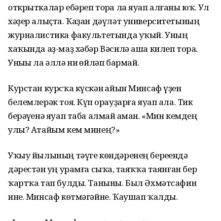
открыткалар ебәреп торһа ла яуап алғаны юҡ. Ул
хәҙер алыҫта. Ҡаҙан дәүләт университетының
журналистика факультетында уҡый. Уның
хаҡында аҙ-маҙ хәбәр Вәсилә аша килеп тора.
Уныһы ла әллә ни һөйләп бармай.
Курстан курсҡа күскән һайын Минсаф үҙен
белемлерәк тоя. Күп һорауҙарға яуап ала. Тик
берәүһенә яуап таба алмай һаман. «Мин кемдең
улы? Атайым кем минең?»
Уҡыу йылының тәүге көндәренең береһендә
дәрестән һуң урамға сыҡһа, таяҡҡа таянған бер
ҡартҡа тап булды. Таныны. Был Әхмәтсафин
ине. Минсаф көтмәгәйне. Ҡаушап ҡалды.