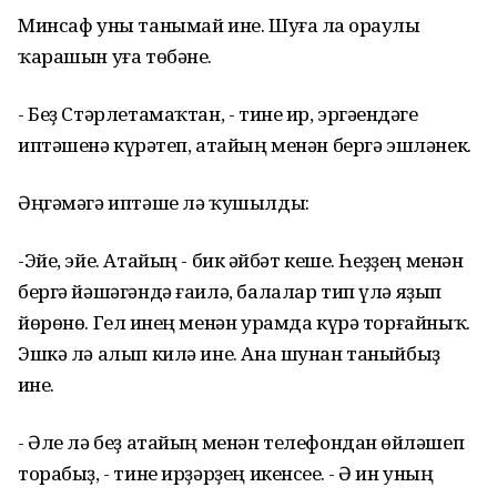
Минсаф уны танымай ине. Шуға ла һораулы
ҡарашын уға төбәне.
- Беҙ Стәрлетамаҡтан, - тине ир, эргәһендәге
иптәшенә күрһәтеп, атайың менән бергә эшләнек.
Әңгәмәгә иптәше лә ҡушылды:
-Эйе, эйе. Атайың - бик һәйбәт кеше. Һеҙҙең менән
бергә йәшәгәндә ғаилә, балалар тип үлә яҙып
йөрөнө. Гел һинең менән урамда күрә торғайныҡ.
Эшкә лә алып килә ине. Ана шунан таныйбыҙ
һине.
- Әле лә беҙ атайың менән телефондан һөйләшеп
торабыҙ, - тине ирҙәрҙең икенсеһе. - Ә һин уның