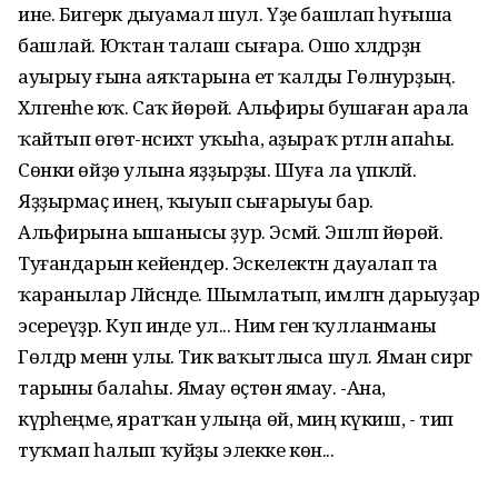
ине. Бигерәк дыуамал шул. Үҙе башлап һуғыша
башлай. Юҡтан талаш сығара. Ошо хәлдәрҙән
ауырыу ғына аяҡтарына етә ҡалды Гөлнурҙың.
Хәлгенәһе юҡ. Саҡ йөрөй. Альфиры бушаған арала
ҡайтып өгөт-нәсихәт уҡыһа, аҙыраҡ рәтләнә апаһы.
Сөнки өйҙө улына яҙҙырҙы. Шуға ла үпкәләй.
Яҙҙырмаҫ инең, ҡыуып сығарыуы бар.
Альфирына ышанысы ҙур. Эсмәй. Эшләп йөрөй.
Туғандарын кейендерә. Эскелектән дауалап та
ҡаранылар Ләйсәнде. Шымлатып, имләгән дарыуҙар
эсереүҙәр. Куп инде ул... Нимә генә ҡулланманы
Гөлдәр менән улы. Тик ваҡытлыса шул. Яман сиргә
тарыны балаһы. Ямау өҫтөнә ямау. -Ана,
күрәһеңме, яратҡан улыңа өй, миңә күкиш, - тип
туҡмап һалып ҡуйҙы элекке көн...