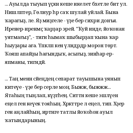
... Ауылда тыуып үҫкән кеше икелетә бәхетле бит ул.
Нишләптер, Гөлнур һәр саҡ шулай уйлай. Бына
ҡарағыҙ, әле. Яҙ миҙгеле - үҙе бер сихри донъя.
Иренер-иренмәҫ ҡарҙар эрей. "Ҡуй инде, йоҡонан
уятмағыҙ", - тигән һымаҡ шыбырҙап ҡына ҡар
һыуҙары аға. Үпкәләп кенә үләндәрдәр морон төртә.
Ҡояш апайҙы һағындыҡ, асығыҙ, зинһар ер-
япманы, тигәндәй.
... Таң менән әсәйеңдең сепарат тауышына уянып
китеүе - үҙе бер серле моң. Быжж, быжжж...
Ятаһың тыңлап, күҙәтәһең. Ситтән кеше эшләүен
еңел генә кеүек тояһың. Хәрәкәттәре лә еңел, тип. Хәҙер
генә аңлайһың, иртәнге татлы йоҡоһон ауыл
ҡатындарының.