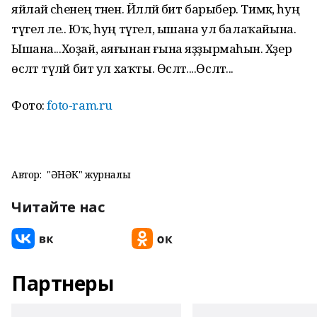
яйлай әсәһенең тәнен. Йәлләй бит барыбер. Тимәк, һуң
түгел әле.. Юҡ, һуң түгел, ышана ул балаҡайына.
Ышана...Хоҙай, аяғынан ғына яҙҙырмаһын. Хәҙер
өсләтә түләй бит ул хаҡты. Өсләтә....Өсләтә...
Фото:
foto-ram.ru
Автор:
"ҺӘНӘК" журналы
Читайте нас
Партнеры