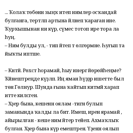
... Ҡолаҡ төбөнән зыңҡ итеп нимәлер осҡандай
булғанға, тертләп артына әйләнеп ҡараған ине.
Ҡурҡышынан ни күрә, сүмес тотоп ире тора ла
һуң.
– Нимә булды ул, - тип әйтеп тә өлгөрмәне. Һуғып та
йыҡты иптәше.
– Кәнтәй. Рөхсәт һорамай, һыу инергә йөрөйһеңме?
Ҡәйнештәреңде күҙләп. Иң яман һүҙҙәр ишетте был
төн Гөлнур. Шунда ғына ҡайтып китмәй харап
итте киләсәген.
– Хәҙер бына, кешенән оялам -тигән булып
заманында ҡалды ла бит. Имеш, иренә ярамай ,
айырылған - кеше нимә әйтер тейеп. Ахмаҡлыҡ
булған. Хәҙер бына күрә емештәрен. Үҙенән оялып