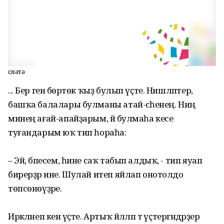
Өсләтә
... Бер генә бөртөк ҡыҙ булып үҫте. Нишләптер,
башҡа балалары булманы атай-әсәһенең. Ниңә
минең ағай-апайҙарым, йә булмаһа кесе
туғандарым юҡ тип һораһа:
– Эй, бәпесем, һине саҡ табып алдыҡ, - тип яуап
бирерҙәр ине. Шулай итеп яйлап онотолдо
төпсөнөүҙәре.
Иркәләнеп кенә үҫте. Артыҡ йәлләп тә үҫтергәндәрҙер