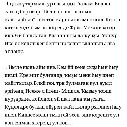
"Яңғыҙ үткәрмә матур сағыңды, балам. Бешкән
сағың бер осор. Ләйсәнеңә лә иптәш алып
ҡайтырһың" - өгөтөнә ҡаршы килмәне шул. Килгән-
киткәнендә яғымлы күренде Фәрүәз. Механизатор
икән. Өй башлаған. Ризалашты ла ҡуйҙы Гөлнур.
Ике-өс көнләп кенә белгән ир кешегә ышанып алға
атланы.
... Йәмле июнь айы ине. Кем йәй көнө сыҙаһын һыу
инмәй. Ире эштә булғанда, ҡыҙы менән һыу инеп
ҡайттылар. Бәләкәй генә, тәрән булмаған күл ауыл
эргәһендә. Исеме лә йәтеш - Мәләшле. Ҡыҙыу ҡояш
нурҙарына ҡойоноп, эй шатлана ҡыҙсығы.
Күңелдәре булып өйҙәренә ҡайттылар рәхәтләнеп һыу
инеп. Кинәнес менән тәмләп сәй эсеп, эшкә кереште ул
көн. Һаман хәтерендә ул көн.....