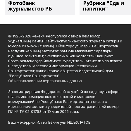
Фотобанк
Рубрика "Еда и
журналистов РБ
напитки"
© 1925-2026 «Һәнәк» Республика сатира һәм юмор
журналының сайты. Сайт Республиканского журнала сатиры и
юмора «Хэнэк» («Вилы»). Ойоштороусылары: Башҡортостан
Республикаһының Матбуғат һәм киң мәғлүмәт саралары
буйынса агентлығы; "Республика Башкортостан" нәшриәт
йорто акционерҙар йәмғиәте. Учредители: Агентство по печати
и средствам массовой информации Республики
Башкортостан; Акционерное общество Издательский дом
"Республика Башкортостан".
Об использовании персональных данных
Зарегистрирован Федеральной службой по надзору в сфере
связи, информационных технологий и массовых
коммуникаций по Республике Башкортостан в связи с
изменением состава учредителей - регистрационный номер
ПИ № ТУ 02-01753 от 19 мая 2025 года.
Баш мөхәррир: Илгиз Вәкил улы ИШБУЛАТОВ