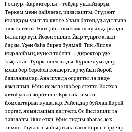
Гөлнур. -Характерлы ,- тейҙар ундайҙарҙы.
Төркөм менән һайлағас, ризалашты. Студент
йылдары уҙып та китте. Уҡып бөтөп, үҙ ауылына
эшкә ҡайтты. Һигеҙ йыллыҡ мәктәп ауылдарында.
Балалар күп. Йөҙөп эшләне. Йыр түңәрәге алып
барҙы. Үҙеңә баһа биреп булмай. Тик..-Хисле
йырлайһың, күңел төбөнән....- директор үҙе
ҡыҫтағас. Түңәрәк эшен алды. Күрше ауылдар
менән бер-береһенә концерттар ҡуйып йөрөй
башланылар. Ана шунда осратты ла инде
яҙмышын. Рәфис исемле шофер егетте. Колхоз
автобусын йөрөтә ине. Кәрәк саҡта мәктәп
йомоштарын ҡушалар. Райондар буйлап йөрөй
торғас, яҡынлашып киттеләр. Өс йыл эшләп та
ташланы. Йәше еткән. Рәфис тәҡдим яһағас, юҡ
тимәне. Тауыш-тынһыҙ ғына ғаилә ҡороп ебәрҙеләр.