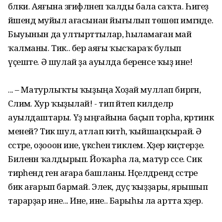
бәлки. Аяғына зәғифләнеп ҡалды бала саҡта. Һигеҙ
йәшендә муйыл ағасынан йығылып төшөп имгәнде.
Быуынын да ултырттылар, һыламаған май
ҡалманы. Тик.. бер аяғы ҡысҡараҡ булып
үҫеште. Ә шулай ҙа ауылда беренсе ҡыҙ ине!
... – Матурлыҡты ҡыҙыңа Хоҙай муллап биргән,
Сәлимә. Хур ҡыҙылай! - тип әйтеп килделәр
ауылдаштары. Үҙ ыңғайына баҫып торһа, кәртинкә
меней? Тик шул, атлап китһә, ҡыйшаңҡырай. Ә
сәстәре, оҙооон ине, үксәһенә тиклем. Хәҙер киҫтерҙе.
Биленән ҡалдырып. Йоҡарһа ла, матур сәсе. Сикә
тирәһендә генә ағара башланы. Нәҫелдәрендә сәстәре
бик ағарып бармай. Элек, дуҫ ҡыҙҙары, ярышып
тарарҙар ине... Ине, ине.. Барыһы ла артта хәҙер.