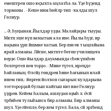
емештәрен ошо юҫыҡта аңлатһа ла. Үҙе һүҙендә
торманы . - Кеше нимә һөйләр тип -ҡалды шул
Гөлнур.
... Ә, һуңынан..Йылдар уҙҙы. Малайҙары тыуҙы.
Мәктәп эше күп ваҡытын ала ине. Йылы һүҙгә, ир
наҙына әүрәп йәшәмәне ҡатын. Бер нисек тә ыңғайына
ярай алманы. Ләйсәне, мәктәпте бөтөп училищеға
керҙе. Ошо йылдар дауамында әсәһенә үпкәһен
белгертеп кенә торҙо. - Мине түгел, иреңде
һайланың. Өләсәйҙә төндәрен һине һағынып илай
инем тип,- йөрәген йолҡоп сығарып ҡулдарына
тотторорҙай булып ҡайтып китә ине Гөлнур
үҙҙәренә. Кейем-һалым, ашауҙан өҙмәһә лә. Әсәй
тәрбиәһен тулыһынса бирә алманы. Бирә алманы
шул. Үҙе ғәйепле, бер кем түгел. Бала, әсәй эргәһендә