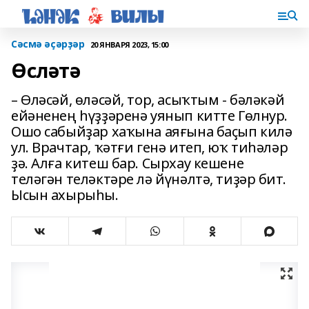
Сәсмә әҫәрҙәр
20 ЯНВАРЯ 2023, 15:00
Өсләтә
– Өләсәй, өләсәй, тор, асыҡтым - бәләкәй
ейәненең һүҙҙәренә уянып китте Гөлнур.
Ошо сабыйҙар хаҡына аяғына баҫып килә
ул. Врачтар, ҡәтғи генә итеп, юҡ тиһәләр
ҙә. Алға китеш бар. Сырхау кешене
теләгән теләктәре лә йүнәлтә, тиҙәр бит.
Ысын ахырыһы.