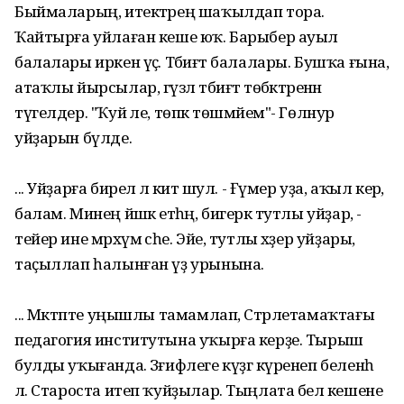
Быймаларың, итектәрең шаҡылдап тора.
Ҡайтырға уйлаған кеше юҡ. Барыбер ауыл
балалары иркен үҫә. Тәбиғәт балалары. Бушҡа ғына,
атаҡлы йырсылар, гүзәл тәбиғәт төбәктәренән
түгелдер. "Ҡуй әле, төпкә төшмәйем"- Гөлнур
уйҙарын бүлде.
... Уйҙарға бирелә лә китә шул. - Ғүмер уҙа, аҡыл керә,
балам. Минең йәшкә етһәң, бигерәк тутлы уйҙар, -
тейер ине мәрхүм әсәһе. Эйе, тутлы хәҙер уйҙары,
таҫыллап һалынған үҙ урынына.
... Мәктәпте уңышлы тамамлап, Стәрлетамаҡтағы
педагогия институтына уҡырға керҙе. Тырыш
булды уҡығанда. Зәғифлеге күҙгә күренеп беленһә
лә. Староста итеп ҡуйҙылар. Тыңлата белә кешене