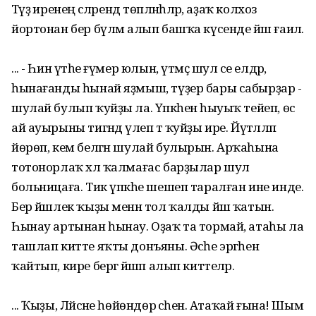
Тәүҙә иренең әсәләрендә төпләнһәләр, аҙаҡ колхоз
йортонан бер бүлмә алып башҡа күсенде йәш ғаилә.
... - Һин үтәһе ғүмер юлын, үтмәҫ шул әсе елдәр,
һынағанды һынай яҙмыш, түҙер бары сабырҙар -
шулай булып ҡуйҙы ла. Үпкәһенә һыуыҡ тейеп, өс
ай ауырыны тигәндә үлеп тә ҡуйҙы ире. Йүтәлләп
йөрөп, кем белгән шулай булырын. Арҡаһына
тотонорлаҡ хәл ҡалмағас барҙылар шул
больницаға. Тик үпкәһе шешеп таралған ине инде.
Бер йәшлек ҡыҙы менән тол ҡалды йәш ҡатын.
Һынау артынан һынау. Оҙаҡ та тормай, атаһы ла
ташлап китте яҡты донъяны. Әсәһе эргәһенә
ҡайтып, кире бергә йәшәп алып киттеләр.
... Ҡыҙы, Ләйсәне һөйөндөрә әсәһен. Атаҡай ғына! Шым