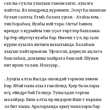
саҡлы-суҡлы уҡыуын тамамлағас, ауылға
ҡайтты. Ял көндәрендә күренмәгән...Эсеүгә һалышҡан
булып сыҡты. Етмәһә, балаға уҙған. - Атаһы кем, -
тип һораһаң. Яуабы ней тора. Ояты! Һинең
иреңде лә күрмәйем тип-уҫал төрттөрә башланы.
Һәр бер өйрәтеүгә яуабы бар. Имееш тә ул, ир эҙләп
күрше ауылға китмәгән ваҡытында. Балаһын
ҡыуып ҡайтармаған. Тәфсилләп, дөрөҫләп аңлата
башлаһаң, донъяны ҡыйрата башлай. Шунан
китә иреш-талаш. Илауҙар...
...Һуңғы алты йылда ошондай тормош хөкөм
һөрә. Ябай ғына ауыл ғаиләһендә. Хәҙер балалары
өсәү, ейәндәргә бай Гөлнур. Тупылдап торған
малайҙар. Биш-алты ир индереп йәшәп тә ҡараны
ла бит ҡыҙы. Араларында арыу ғыналары бар