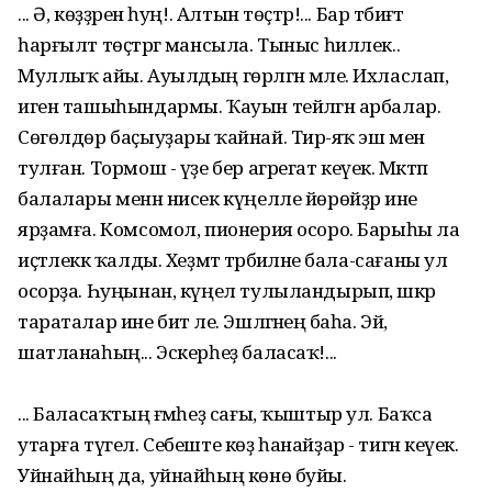
... Ә, көҙҙәрен һуң!. Алтын төҫтәр!... Бар тәбиғәт
һарғылт төҫтәргә мансыла. Тыныс һиллек..
Муллыҡ айы. Ауылдың гөрләгән мәле. Ихласлап,
иген ташыһындармы. Ҡауын тейәлгән арбалар.
Сөгөлдөр баҫыуҙары ҡайнай. Тирә-яҡ эш менә
тулған. Тормош - үҙе бер агрегат кеүек. Мәктәп
балалары менән нисек күңелле йөрөйҙәр ине ә
ярҙамға. Комсомол, пионерия осоро. Барыһы ла
иҫтәлеккә ҡалды. Хеҙмәт тәрбиәләне бала-сағаны ул
осорҙа. Һуңынан, күңел тулыландырып, шәкәр
тараталар ине бит әле. Эшләгәнеңә баһа. Эй,
шатланаһың... Эскерһеҙ баласаҡ!...
... Баласаҡтың ғәмһеҙ сағы, ҡыштыр ул. Баҡса
утарға түгел. Себеште көҙ һанайҙар - тигән кеүек.
Уйнайһың да, уйнайһың көнө буйы.