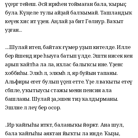
үҫергә тейеш. Әсәй иркәһен тоймаған бала, ҡырыҫ
була. Күңеле тулы айҙай балҡымай. Ташландыҡ
кеүек хис итә үҙен. Аңлай ҙа бит Гөлнур. Ваҡыт
уҙған...
....Шулай итеп, байтаҡ ғүмер уҙып кителде. Илле
бер йәшендә ире һыуға батып үлде. Эштән нисек кенә
арып ҡайтһа ла ла, ихлас балыҡсы ине. Үҙенсә
хоббиһы. Эләкһә лә, эләкмәһә лә, яр буйын тапаны.
Альфиры егет булып үҫеп етте. Үҙе лә ваҡыты етеү
сәбәпле, уҡытыусы стажы менән пенсия ала
башланы. Шулай ҙа,эшен тиҙ ҡалдырманы.
Эшләне лә әлеү бер осор.
..Ир ҡайғыһы итәктә, баланыҡы йөрәктә. Ана шул,
бала ҡайғыһы аяктан йыҡты ла инде. Ҡыҙы,