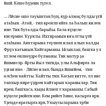
йәшәй. Кеше һүҙенән түгел.
.... Ләйсәне ошо тауыштан һуң, күрә алмаҫ булды үгәй
атаһын. -Атай, - тип әкренләп яйға ла һалып киленә
ине. Тик буталды барыһы. Бала күңеле
кисермәне. Ҡурҡты. Ихтирамын юғалтты үгәй
атаһына. Аяҡтарына теҙләнеп илап алып ҡалды
Фәрүәз ҡатынын.Ҡайтарманы. Ысынлап, башҡа ул
хәтлем енләнеүҙәре булманы. Тик матур ҙа
йәшәмәнеләр. Ярты йыл тигәнда, улы Альфирға ла
уҙған ине. - Ләйсәне илап, бында йәшәмәйем, - тип
өләсәһенә ҡайтты. Ҡайтты тип. Ҡасып китте, әллә нисә
тапҡыр кире үҙҙәренә ҡайтарып ҡаранылар. Тик
иренә, башҡаса, ҡыҙы әйләнеп тә ҡараманы. Сабый
күңеле рәнйегән ине. Кем рәнйетә һине, ҡасырға кәрәк.
Үҙеңде яратырға кәрәк. Уҡыусыларына тәрбиә