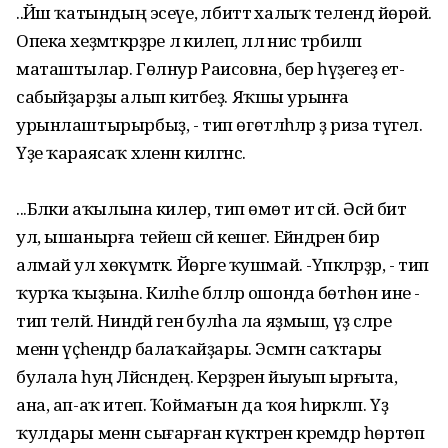
..Йәш ҡатындың эсеүе, әлбиттә халыҡ телендә йөрөй.
Опека хеҙмәткәрҙәре лә килеп, әллә нисә тәрбиәләп
маташтылар. Гөлнур Раисовна, бер һүҙегеҙ етә-
сабыйҙарҙы алып китәбеҙ. Яҡшы урынға
урынлаштырырбыҙ, - тип өгөтләһәләр ҙә риза түгел.
Үҙе ҡараясаҡ хәленән килгәнсә.
...Бәлки аҡылына килер, тип өмөт итә әсәй. Әсәй бит
ул, ышанырға тейеш әсәй кешегә. Ейәндәрен бирә
алмай ул хөкүмәткә. Йөрәге ҡушмай. -Үпкәләрҙәр, - тип
ҡурҡа ҡыҙына. Киләһе бәләләр ошонда бөтһөн ине -
тип теләй. Ниндәй генә булһа ла яҙмыш, үҙ әсәләре
менән үҫһендәр балаҡайҙары. Эсмәгән саҡтары
булала һуң Ләйсәндең. Керҙәрен йыуып ырғыта,
ана, ап-аҡ итеп. Ҡоймағын да ҡоя һирәкләп. Үҙ
ҡулдары менән сығарған күктәренә кремдәр һөртөп