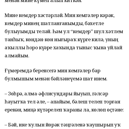
менән мине күмеп алып киткән.
Мине кемдер хәстәрләй. Мин кемгәлер кәрәк,
кемдер минең шатланғанымды, бәхетле
булыуымды теләй. Һәм ул “кемдер” шул хәтлем
танһыҡ, көндән-көн нығыраҡ күрге килә, уның
аҡыллы һоро күҙҙәре хаҡында тыныс ҡына уйлай
алмайым.
Ғүмеремдә беренсегә мин кемгәлер бар
булмышым менән бәйләнеүемә шат инем.
– Зөһрә, алма-әфлисундарҙы йыуып, гәлсәр
һауытҡа тел әле, – апайым, бәлеш телеп торған
еренән, миңә күтәрелеп ҡараны ла, көлөп өҫтәне:
– Бәй, ике ҡулын йөрәк тәңгәленә ҡаушырып уҡ