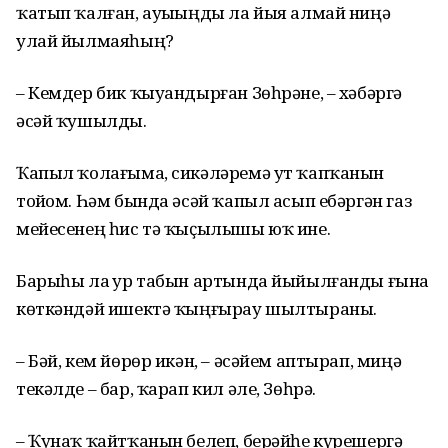
ҡатып ҡалған, ауыҙыңды ла йыя алмай ниңә
улай йылмаяһың?
– Кемдер бик ҡыуандырған Зөһрәне, – хәбәргә
әсәй ҡушылды.
Ҡапыл ҡолағыма, сикәләремә ут ҡапҡанын
тойҙом. Һәм бында әсәй ҡапыл асып ебәргән газ
мейесенең һис тә ҡыҫылышы юҡ ине.
Барыһы ла ҙур табын артында йыйылғанды ғына
көткәндәй ишектә ҡыңғырау шылтыраны.
– Бәй, кем йөрөр икән, – әсәйем аптырап, миңә
текәлде – бар, ҡарап кил әле, Зөһрә.
– Ҡунаҡ ҡайтҡанын белеп, берәйһе күрешергә