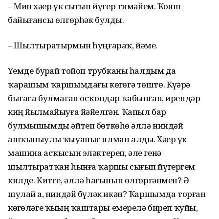
– Мин хәҙер үк сығып йүгер тимәйем. Ҡояш
байығансы өлгөрһәк булды.
– Шылтыратырмын һуңғараҡ, йәме.
Үҙемде бурҙай тойоп трубканы һалдым да
ҡарашым ҡаршымдағы көҙгөгә төштө. Күҙҙәрҙә
бығаса булмаған осҡондар ҡабынған, ирендәр
киң йылмайыуға йәйелгән. Ҡапыл бар
булмышымды әйтеп бөткөһөҙ әллә ниндәй
ашҡыныулы ҡыуаныс ялмап алды. Хәҙер үк
машина асҡысын эләктереп, әле генә
шылтыратҡан һынға ҡаршы сығып йүгергем
килде. Китсе, әллә һағынып өлгөргәнмен? Ә
шулай ҙа, ниндәй бүләк икән? Ҡаршымда торған
көҙгөләге ҡыҙҙың ҡаштары емерелә биреп ҡуйҙы,