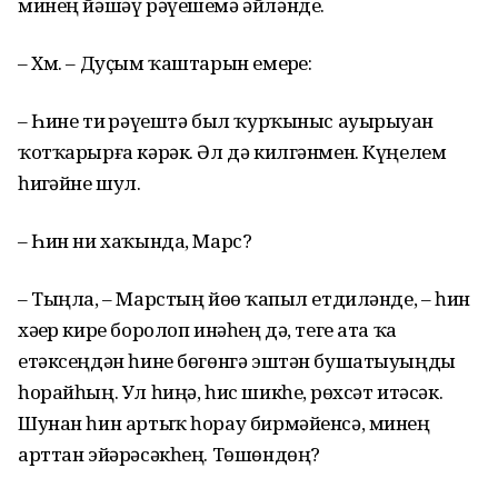
минең йәшәү рәүешемә әйләнде.
– Хм. – Дуҫым ҡаштарын емерҙе:
– Һине тиҙ рәүештә был ҡурҡыныс ауырыуҙан
ҡотҡарырға кәрәк. Әл дә килгәнмен. Күңелем
һиҙгәйне шул.
– Һин ни хаҡында, Марс?
– Тыңла, – Марстың йөҙө ҡапыл етдиләнде, – һин
хәҙер кире боролоп инәһең дә, теге ата ҡаҙ
етәксеңдән һине бөгөнгә эштән бушатыуыңды
һорайһың. Ул һиңә, һис шикһеҙ, рөхсәт итәсәк.
Шунан һин артыҡ һорау бирмәйенсә, минең
арттан эйәрәсәкһең. Төшөндөң?