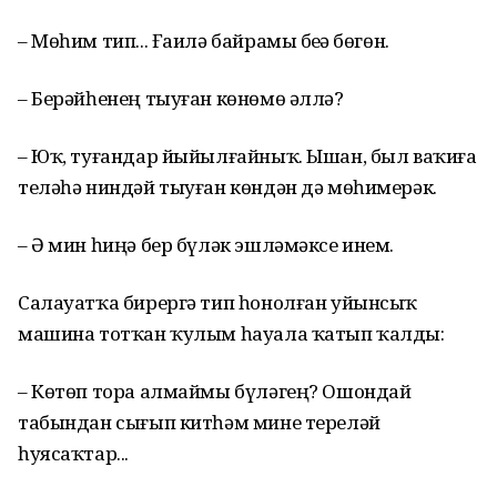
– Мөһим тип... Ғаилә байрамы беҙҙә бөгөн.
– Берәйһенең тыуған көнөмө әллә?
– Юҡ, туғандар йыйылғайныҡ. Ышан, был ваҡиға
теләһә ниндәй тыуған көндән дә мөһимерәк.
– Ә мин һиңә бер бүләк эшләмәксе инем.
Салауатҡа бирергә тип һонолған уйынсыҡ
машина тотҡан ҡулым һауала ҡатып ҡалды:
– Көтөп тора алмаймы бүләгең? Ошондай
табындан сығып китһәм мине тереләй
һуясаҡтар...