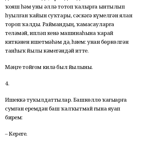
ҡояш һәм уны әллә тотоп ҡалырға ынтылып
һуҙылған ҡайын суҡтары, сәскәгә күмелгән ялан
тороп ҡалды. Раймандың, ҡамасауларға
теләмәй, ипләп кенә машинаһына ҡарай
киткәнен ишетмәһәм дә, һиҙҙем: унан бөркөлгән
танһыҡ йылы кәмегәндәй итте.
Мәңге тойғом килә был йылыны.
4.
Ишеккә туҡылдаттылар. Башкөллө ҡағыҙҙарға
сумған еремдән баш ҡалҡытмай ғына яуап
бирҙем:
– Керегеҙ.