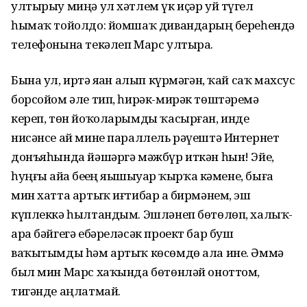
ултырыу миңә ул хәтлем үк иҫәр уй түгел
һымаҡ тойолдо: йомшаҡ дивандарҙың береһендә
телефонына текәлеп Марс ултыра.
Бына ул, иртә яҙҙан алып күрмәгән, ҡай саҡ махсус
борсойом әле тип, һирәк-мирәк төштәремә
кереп, төн йоҡоларымды ҡасырған, инде
нисәнсе ай мине параллель рәүештә Интернет
донъяһында йәшәргә мәжбүр иткән һын! Эйе,
һуңғы айҙа беҙҙең яҙышыуҙар ҡырҡа кәмене, быға
мин хатта артыҡ иғтибар ҙа бирмәнем, эш
күплеккә һылтандым. Эшләнеп бөтөлөп, халыҡ-
ара бәйгегә ебәреләсәк проект бар буш
ваҡытымды һәм артыҡ көсөмдө ала ине. Әммә
был мин Марс хаҡында бөтөнләй оноттом,
тигәнде аңлатмай.