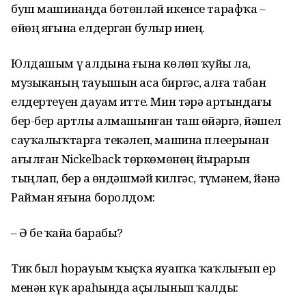
буш машинаңда бөтөнләй икенсе тарафҡа –
өйөң яғына елдергән булыр инең.
Юлдашым үҙ алдына ғына көлөп ҡуйҙы ла,
музыканың тауышын аса биргәс, алға табан
елдертеүен дауам итте. Мин тәҙрә артындағы
бер-бер артлы алмашынған таш өйҙәргә, йәшел
сауҡалыҡтарға текәлеп, машина плеерынан
ағылған Nickelback төркөмөнөң йырҙарын
тыңлап, бер аҙ өндәшмәй килгәс, түҙмәнем, йәнә
Райман яғына боролдом:
– Ә беҙ ҡайҙа барабыҙ?
Тик был һорауым ҡыҫҡа яуапҡа ҡаҡлығып ер
менән күк араһында аҫылынып ҡалды: