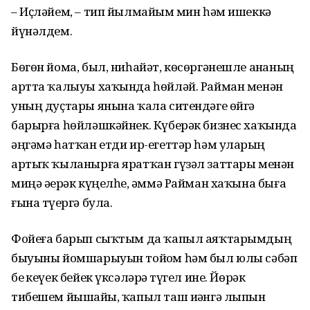
– Иҫләйем, – тип йылмайҙым мин һәм ишеккә
йүнәлдем.
Бөгөн йома, был, ниһайәт, көсөргәнешле аҙнаның
артта ҡалыуы хаҡында һөйләй. Райман менән
уның дуҫтары янына ҡала ситендәге өйгә
барырға һөйләшкәйнек. Күберәк бизнес хаҡында
әңгәмә һатҡан етди ир-егеттәр һәм уларҙың
артыҡ ҡыланырға яратҡан гүзәл заттары менән
миңә әҙерәк күңелһеҙ, әммә Райман хаҡына быға
ғына түҙергә була.
Фойеға барып сыҡтым да ҡапыл аяҡтарымдың
быуыны йомшарыуын тойҙом һәм был юлы сәбәп
беҙ кеүек бейек үксәләрҙә түгел ине. Йөрәк
тибешем йышайҙы, ҡапыл таш иҙәнгә лыпын