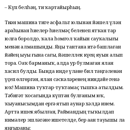
– Күп белһәң, тиҙ ҡартайырһың.
Тиҙҙән машина тигеҙ асфальт юлынан йәшел үлән
араһынан һиҙелер-һиҙелмәҫ беленеп ятҡан тар
юлға боролдо, ҡала һомғол ҡайын сауҡалығы
менән алмашынды. Яңы тантана итә башлаған
йәйҙең ыуыҙ ғына сағы, йәшеллек күҙҙең яуын алып
тора. Оҙаҡ барманыҡ, алда ҙур булмаған ялан
хасил булды. Бында инде үләне бил тәңгәленән
үҫеп өлгөргән, ялан сәскәләренең ниндәйе генә
юҡ! Машина туҡтар-туҡтамаҫ тышҡа атылдым.
Тәбиғәт ҡосағында күптән булғаным юҡ,
ҡыуанысымдан ергә ятып аунар хәлдә инем.
Артта ишек ябылған, Раймандың тыҡылдап
нимәлер эшләгәне ишетелде, бер аҙҙан тауышы ла
яңғыраны: