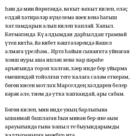
Һин дә мин йөрөгәндә, ваҡыт-ваҡыт килеп, еләҫ
елдәй хәтирәләр күңелемә нәҙек кенә һағыш
ҡатламдарын алып килеп ҡаплай. Ҡапыл.
Көтмәгәндә. Күҙ алдымдан дарһылдап трамвай
үтеп китһә, йә кибет кәштәләрендә йәшел
алмаға үрелһәм... Иртә һайын сынаяҡта уйнаған
ҡояш нуры аша ипләп кенә ҡар пәҙрәһе
аръяғында тороп ҡалған, хәҙер инде бер уйҙырма
емешендәй тойолған теге ҡалаға сәләм еткерәм,
бөгөн кисен мотлаҡ Марселдең хәлдәрен белер
кәрәк әле, тием дә утҡа ҡапҡандай, ары сабам.
Бөгөн килеп, мин инде уның барлығына
ышанмай башлаған һын минән бер-ике аҙым
арауығында ғына ҡапыл теҙ быуындарымды
ҡалтыранырға мәжбүр итә.