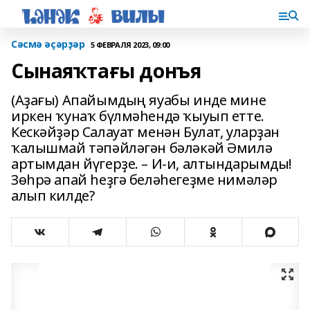
Сәсмә әҫәрҙәр
5 ФЕВРАЛЯ 2023, 09:00
Сынаяҡтағы донъя
(Аҙағы) Апайымдың яуабы инде мине
иркен ҡунаҡ бүлмәһендә ҡыуып етте.
Кескәйҙәр Салауат менән Булат, уларҙан
ҡалышмай тәпәйләгән бәләкәй Әмилә
артымдан йүгерҙе. – И-и, алтындарымды!
Зөһрә апай һеҙгә беләһегеҙме нимәләр
алып килде?