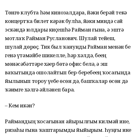
Төнгө клубта һәм кинозалдарҙа, йәки берәй текә
концертҡа билет кәрәк булһа, йәки миндә сәй
эскәндә юлдары киҫешһә Райман ғына, ә эштә
мотлаҡ Райман Русланович. Шулай тейеш,
шулай дөрөҫ. Тик был ҡанунды Райман менән беҙ
генә үтәмәйбеҙ шикелле, һәр хәлдә, беҙҙең
мөнәсәбәттәрҙе хәҙер бөтә офис белә, ә эш
ваҡытында ошолайтып бер-беребеҙҙең ҡосағында
йылынып тороу үҙебеҙ өсөн дә, башҡалар өсөн дә
ҡәҙимге хәлгә әйләнеп бара.
– Кем икән?
Раймандың ҡосағынан айырылғым килмәй ине,
ризаһыҙ ғына ҡаштарымды йыйырҙым. Һуңғы ике