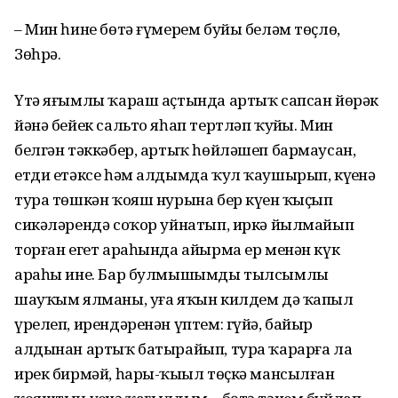
– Мин һине бөтә ғүмерем буйы беләм төҫлө,
Зөһрә.
Үтә яғымлы ҡараш аҫтында артыҡ сапсан йөрәк
йәнә бейек сальто яһап тертләп ҡуйҙы. Мин
белгән тәккәбер, артыҡ һөйләшеп бармаусан,
етди етәксе һәм алдымда ҡул ҡаушырып, күҙенә
тура төшкән ҡояш нурына бер күҙен ҡыҫып
сикәләрендә соҡор уйнатып, иркә йылмайып
торған егет араһында айырма ер менән күк
араһы ине. Бар булмышымды тылсымлы
шауҡым ялманы, уға яҡын килдем дә ҡапыл
үрелеп, ирендәренән үптем: гүйә, байыр
алдынан артыҡ батырайып, тура ҡарарға ла
ирек бирмәй, һары-ҡыҙыл төҫкә мансылған