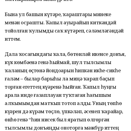
Бына ул башын күтәрҙе, ҡараштары минеке
менән осрашты. Ҡапыл ауырайып киткәндәй
тойолған ҡулымды саҡ күтәреп, сәләмләгәндәй
иттем.
Дала ҡосағындағы ҡала, бөтөнләй икенсе донъя,
күк көмбәҙенә генә һыймай, шул тылсымлы
ҡаланың өҫтөнә йондоҙҙарын һипкән икһеҙ-сикһеҙ
ғаләм – былар барыһы ла миңә ҡарап баҫып
торған егеттең күҙҙәренә һыйған. Ҡапыл һуңғы
арала инде ғазаплауҙан туҡтаған һағышым
алҡымымдан матҡып тотоп алды. Уның төпһөҙ
күҙҙәрен дә күрәм төҫлө, үпкәләп, әсенеп ҡарайҙар,
өнһөҙ генә “һин нисек был яратып өлгөргән
тылсымлы донъяңды оноторға мәжбүр иттең