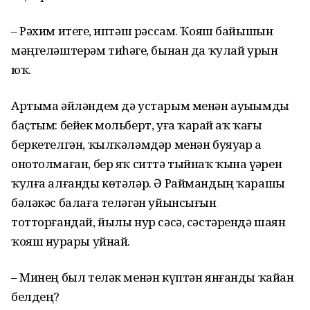
– Рәхим итегеҙ, иптәш рәссам. Ҡояш байышын
мәңгеләштерәм тиһәгеҙ, бынан да ҡулай урын
юҡ.
Артыма әйләндем дә устарым менән ауыҙымды
баҫтым: бейек мольберт, уға ҡарҙай аҡ ҡағыҙ
беркетелгән, ҡылҡәләмдәр менән буяуҙар ҙа
онотолмаған, бер яҡ ситтә тыйнаҡ ҡына үҙҙәрен
ҡулға алғанды көтәләр. Ә Раймандың ҡарашы
бәләкәс балаға теләгән уйынсығын
тотторғандай, йылы нур сәсә, сәстәрендә шаян
ҡояш нурҙары уйнай.
– Минең был теләк менән күптән янғанды ҡайҙан
белдең?