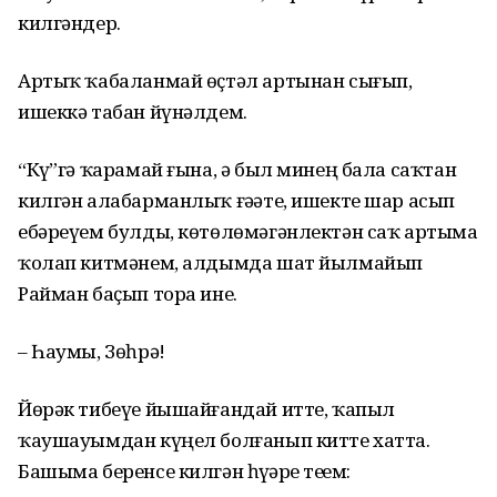
килгәндер.
Артыҡ ҡабаланмай өҫтәл артынан сығып,
ишеккә табан йүнәлдем.
“Күҙ”гә ҡарамай ғына, ә был минең бала саҡтан
килгән алабарманлыҡ ғәҙәте, ишекте шар асып
ебәреүем булды, көтөлөмәгәнлектән саҡ артыма
ҡолап китмәнем, алдымда шат йылмайып
Райман баҫып тора ине.
– Һаумы, Зөһрә!
Йөрәк тибеүе йышайғандай итте, ҡапыл
ҡаушауымдан күңел болғанып китте хатта.
Башыма беренсе килгән һүҙҙәрҙе теҙҙем: