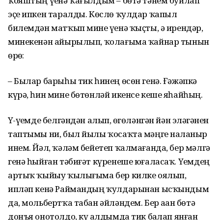
ҡояштың үҙенә ҡағылдым – бөтә тәнем буйлап
эҫе ипкен таралды. Көслө ҡулдар ҡапыл
билемдән матҡып мине үҙенә ҡыҫты, ә ирендәр,
минекенән айырылып, ҡолағыма ҡайнар тынын
өрҙө:
– Былар барыһы тик һинең өсөн генә. Ғәжәпкә
күрә, һин мине бөтөнләй икенсе кеше яһайһың.
Үҙ-үҙемде белгәндән алып, өҙгөләнгән йән эҙләгәнен
таптымы ни, был йылы ҡосаҡта мәңге наҙланыр
инем. Йәл, ҡәләм бейетеп ҡалмағанда, бер мәлгә
генә һыйған тәбиғәт күренеше юғаласаҡ. Үҙемдең
артыҡ ҡыйыу ҡылығыма бер килке оялып,
ипләп кенә Раймандың ҡулдарынан ысҡындым
да, мольбертҡа табан әйләндем. Бер аҙҙан бөтә
донъя онотолдо, күҙ алдымда тик баҙлап янған