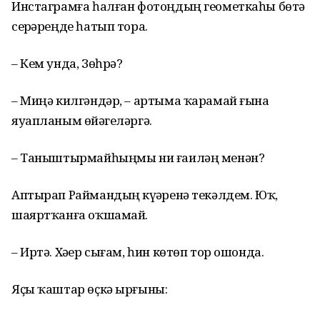
Инстаграмға һалған фотоңдың геометкаһы бөтә
серҙәреңде һатып тора.
– Кем унда, Зөһрә?
– Миңә килгәндәр, – артыма ҡарамай ғына
яуапланым өйҙәгеләргә.
– Таныштырмайһыңмы ни ғаиләң менән?
Аптырап Раймандың күҙҙәренә текәлдем. Юҡ,
шаяртҡанға оҡшамай.
– Иртә. Хәҙер сығам, һин көтөп тор ошонда.
Яҫы ҡаштар өҫкә ырғыны: