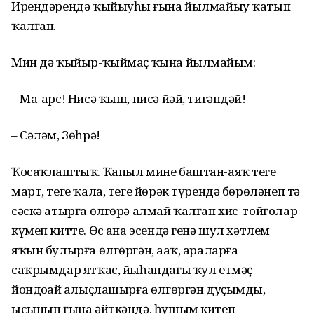
Ирендәрендә ҡыйыуһыҙ ғына йылмайыу ҡатып
ҡалған.
Мин дә ҡыйыр-ҡыймаҫ ҡына йылмайҙым:
– Ма-арс! Нисә ҡыш, нисә йәй, тигәндәй!
– Сәләм, Зөһрә!
Ҡосаҡлаштыҡ. Ҡапыл мине баштан-аяҡ теге
март, теге ҡала, теге йөрәк түрендә бөрөләнеп тә
сәскә атырға өлгөрә алмай ҡалған хис-тойғолар
күмеп китте. Өс аҙна эсендә генә шул хәтлем
яҡын булырға өлгөргән, аҙаҡ, араларға
саҡрымдар ятҡас, йыһандағы ҡул етмәҫ
йондоҙҙай алыҫлашырға өлгөргән дуҫымды,
ысынын ғына әйткәндә, һушым китеп