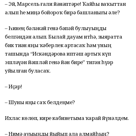
– Эй, Марсель ғали йәнәптәре! Ҡайһы ваҡыттан
алып һеҙ миңә бойороҡ бирә башланығыҙ әле?
– Һинең бәләкәй генә бәпәй булыуыңды
белгәндән алып. Былай дауам итһә, зыяратта
бик тиҙҙән яңы ҡәберлек артасаҡ һәм уның
ташында “Искәндәрова иптәш артыҡ күп
эшләүҙән йәшләй генә йән бирҙе” тигән һүҙҙәр
уйылған буласаҡ.
– Иҫәр!
– Шуны яңы саҡ белдеңме?
Ихлас көлөп, кире кабинетыма ҡарай йүнәлдем.
– Нимә ауыҙыңды йыйып ала алмайһың?