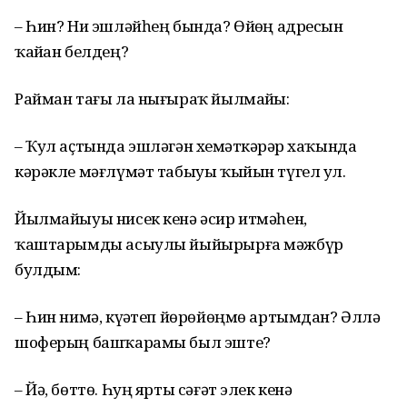
– Һин? Ни эшләйһең бында? Өйҙөң адресын
ҡайҙан белдең?
Райман тағы ла нығыраҡ йылмайҙы:
– Ҡул аҫтында эшләгән хеҙмәткәрҙәр хаҡында
кәрәкле мәғлүмәт табыуы ҡыйын түгел ул.
Йылмайыуы нисек кенә әсир итмәһен,
ҡаштарымды асыулы йыйырырға мәжбүр
булдым:
– Һин нимә, күҙәтеп йөрөйөңмө артымдан? Әллә
шоферың башҡарамы был эште?
– Йә, бөттө. Һуң ярты сәғәт элек кенә