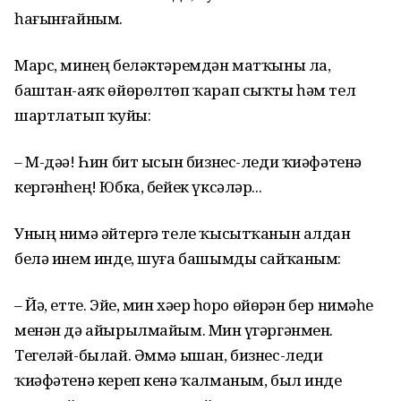
һағынғайным.
Марс, минең беләктәремдән матҡыны ла,
баштан-аяҡ өйөрөлтөп ҡарап сыҡты һәм тел
шартлатып ҡуйҙы:
– М-дәә! Һин бит ысын бизнес-леди ҡиәфәтенә
кергәнһең! Юбка, бейек үксәләр...
Уның нимә әйтергә теле ҡысытҡанын алдан
белә инем инде, шуға башымды сайҡаным:
– Йә, етте. Эйе, мин хәҙер һоро өйөрҙән бер нимәһе
менән дә айырылмайым. Мин үҙгәргәнмен.
Тегеләй-былай. Әммә ышан, бизнес-леди
ҡиәфәтенә кереп кенә ҡалманым, был инде