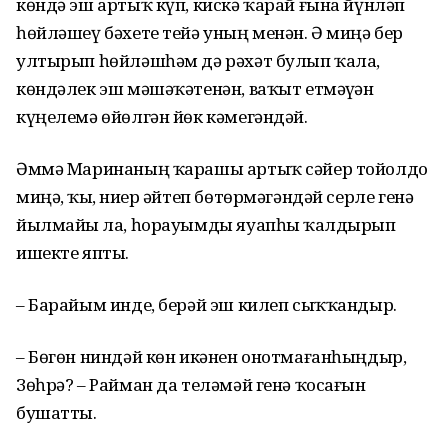
көндә эш артыҡ күп, кискә ҡарай ғына йүнләп
һөйләшеү бәхете тейә уның менән. Ә миңә бер
ултырып һөйләшһәм дә рәхәт булып ҡала,
көндәлек эш мәшәҡәтенән, ваҡыт етмәүҙән
күңелемә өйөлгән йөк кәмегәндәй.
Әммә Маринаның ҡарашы артыҡ сәйер тойолдо
миңә, ҡыҙ, ниҙер әйтеп бөтөрмәгәндәй серле генә
йылмайҙы ла, һорауымды яуапһыҙ ҡалдырып
ишекте япты.
– Барайым инде, берәй эш килеп сыҡҡандыр.
– Бөгөн ниндәй көн икәнен онотмағанһыңдыр,
Зөһрә? – Райман да теләмәй генә ҡосағын
бушатты.