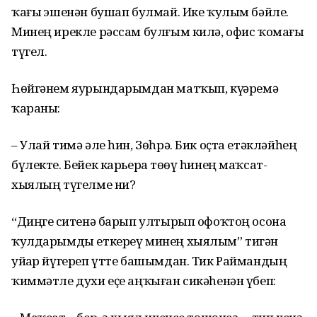
ҡағыҙ эшенән бушап булмай. Ике ҡулым бәйле.
Минең ирекле рәссам булғым килә, офис ҡомағы
түгел.
Һөйгәнем яурындарымдан матҡып, күҙҙәремә
ҡараны:
– Улай тимә әле һин, Зөһрә. Бик оҫта етәкләйһең
бүлекте. Бейек карьера төҙөү һинең маҡсат-
хыялың түгелме ни?
“Диңгеҙ ситенә барып ултырып офоҡтоң осона
ҡулдарымды еткереү минең хыялым” тигән
уйҙар йүгереп үтте башымдан. Тик Раймандың
ҡиммәтле духи еҫе аңҡыған сикәһенән үбеп: