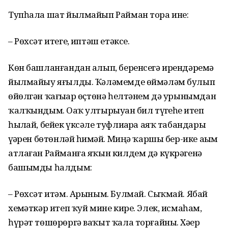
Тупһала шат йылмайып Райман тора ине:
– Рөхсәт итегеҙ, иптәш етәксе.
Көн башланғандан алып, беренсегә ирендәремә
йылмайыу яғылды. Ҡәләмемде өймәләм булып
өйөлгән ҡағыҙҙар өҫтөнә һелтәнем дә урынымдан
ҡалҡындым. Оҙаҡ ултырыуҙан бил түҙгеһеҙ итеп
һыҙлай, бейек үксәле туфлиҙарҙа аяҡ табандары
үҙҙәрен бөтөнләй һиҙмәй. Миңә ҡаршы бер-ике аҙым
атлаған Райманға яҡын килдем дә күкрәгенә
башымды һалдым:
– Рөхсәт итәм. Арыным. Булмай. Сыҡмай. Ябай
хеҙмәткәр итеп ҡуй мине кире. Элек, исмаһам,
һүрәт төшөрөргә ваҡыт ҡала торғайны. Хәҙер