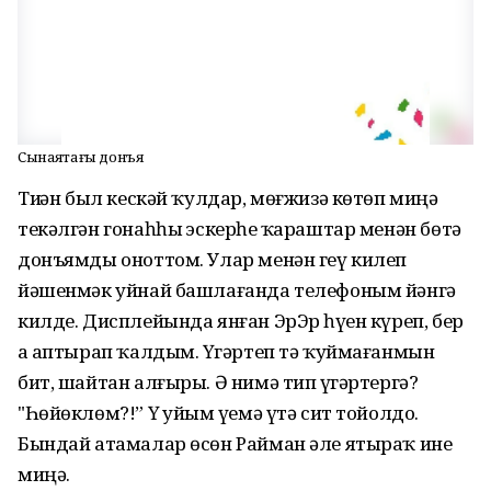
Сынаяҡтағы донъя
Тиҙҙән был кескәй ҡулдар, мөғжизә көтөп миңә
текәлгән гонаһһыҙ эскерһеҙ ҡараштар менән бөтә
донъямды оноттом. Улар менән геү килеп
йәшенмәк уйнай башлағанда телефоным йәнгә
килде. Дисплейында янған ЭрЭр һүҙен күреп, бер
аҙ аптырап ҡалдым. Үҙгәртеп тә ҡуймағанмын
бит, шайтан алғыры. Ә нимә тип үҙгәртергә?
"Һөйөклөм?!” Үҙ уйым үҙемә үтә сит тойолдо.
Бындай атамалар өсөн Райман әле ятыраҡ ине
миңә.