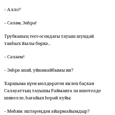
– Алло?
– Сәләм, Зөһрә!
Трубканың теге осондағы тауыш шундай
танһыҡ йылы бөркә...
– Сәләәм!
– Зөһрә апай, уйнамайбыҙмы ни?
Ҡаршыма күҙен мөлдөрәтеп килеп баҫҡан
Салауаттың тауышы Райманға ла ишетелде
шикелле, һағайып һорай ҡуйҙы:
– Мөһим эштәреңдән айырмайымдыр?