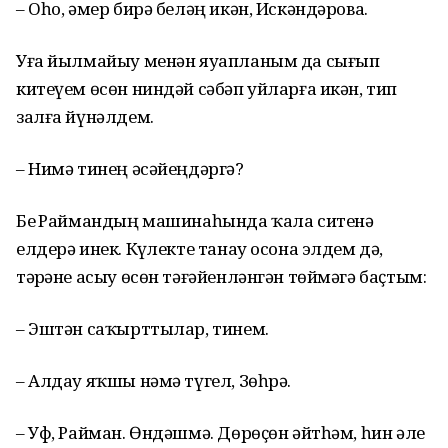
– Оһо, әмер бирә беләң икән, Искәндәрова.
Уға йылмайыу менән яуапланым да сығып
китеүем өсөн ниндәй сәбәп уйларға икән, тип
залға йүнәлдем.
– Нимә тинең әсәйеңдәргә?
Беҙ Раймандың машинаһында ҡала ситенә
елдерә инек. Күҙлекте танау осона элдем дә,
тәҙрәне асыу өсөн тәғәйенләнгән төймәгә баҫтым:
– Эштән саҡырттылар, тинем.
– Алдау яҡшы нәмә түгел, Зөһрә.
– Уф, Райман. Өндәшмә. Дөрөҫөн әйтһәм, һин әле