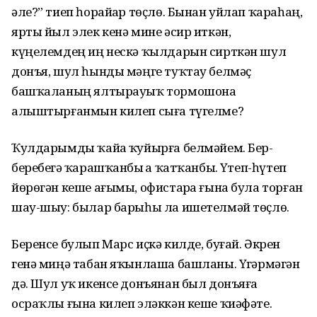
әле?” тиеп һорайҙар төҫлө. Бынан уйлап ҡараһаң,
ярты йыл элек кенә мине әсир иткән,
күңелемдең иң нескә ҡылдарын сирткән шул
донъя, шул һынды мәңге туҡтау белмәҫ
башҡаланың ялтырауыҡ тормошона
алыштырғанмын килеп сыға түгелме?
Ҡулдарымды ҡайҙа ҡуйырға белмәйем. Бер-
беребеҙгә ҡарашҡанбыҙ ҙа ҡатҡанбыҙ. Үтеп-һүтеп
йөрөгән кеше ағымы, офистарҙа ғына була торған
шау-шыу: былар барыһы ла ишетелмәй төҫлө.
Беренсе булып Марс иҫкә килде, буғай. Әкрен
генә миңә табан яҡынлаша башланы. Үҙгәрмәгән
дә. Шул уҡ икенсе донъянан был донъяға
осраҡлы ғына килеп эләккән кеше ҡиәфәте.