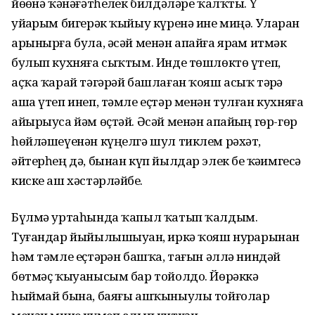
йөҙөнә ҡәнәғәтһеҙлек билдәләре ҡалҡты. Үҙ
уйҙарым бигерәк ҡыйыу күренә ине миңә. Уларҙан
арынырға була, әсәй менән апайға ярҙам итмәк
булып кухняға сыҡтым. Инде төшлөктө үтеп,
аҫҡа ҡарай тәгәрәй башлаған ҡояш асыҡ тәҙрә
аша үтеп инеп, тәмле еҫтәр менән тулған кухняға
айырыуса йәм өҫтәй. Әсәй менән апайҙың гөр-гөр
һөйләшеүенән күңелгә шул тиклем рәхәт,
әйтерһең дә, бынан күп йылдар элек беҙ ҡәҙимгесә
киске аш хәстәрләйбеҙ.
Бүлмә уртаһында ҡапыл ҡатып ҡалдым.
Туғандар йыйылышыуҙан, иркә ҡояш нурҙарынан
һәм тәмле еҫтәрҙән башҡа, тағын әллә ниндәй
бөтмәҫ ҡыуанысым бар тойолдо. Йөрәккә
һыймай бына, баяғы ашҡыныулы тойғолар