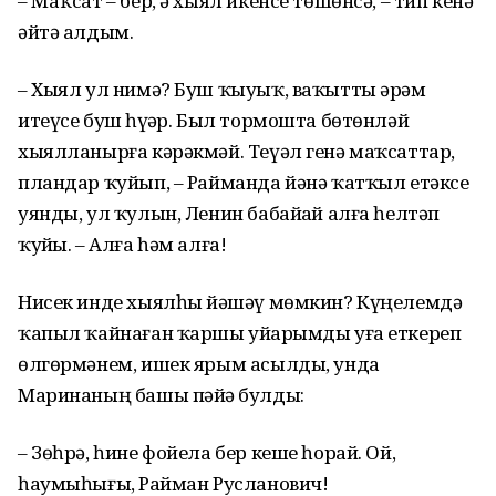
– Маҡсат – бер, ә хыял икенсе төшөнсә, – тип кенә
әйтә алдым.
– Хыял ул нимә? Буш ҡыуыҡ, ваҡытты әрәм
итеүсе буш һүҙҙәр. Был тормошта бөтөнләй
хыялланырға кәрәкмәй. Теүәл генә маҡсаттар,
пландар ҡуйып, – Райманда йәнә ҡатҡыл етәксе
уянды, ул ҡулын, Ленин бабайҙай алға һелтәп
ҡуйҙы. – Алға һәм алға!
Нисек инде хыялһыҙ йәшәү мөмкин? Күңелемдә
ҡапыл ҡайнаған ҡаршы уйҙарымды уға еткереп
өлгөрмәнем, ишек ярым асылды, унда
Маринаның башы пәйҙә булды:
– Зөһрә, һине фойела бер кеше һорай. Ой,
һаумыһығыҙ, Райман Русланович!