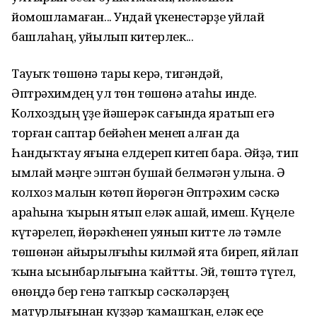
йомошламаған... Ундай үкенестәрҙе уйлай
башлаһаң, уйылып китерлек...
Тауыҡ төшөнә тары керә, тигәндәй,
Әптрәхимдең ул төн төшөнә атаһы инде.
Колхоздың үҙе йәшерәк сағында яратып егә
торған саптар бейәһен менеп алған да
Һандыҡтау яғына елдереп китеп бара. Әйҙә, тип
ымлай мәңге эштән бушай белмәгән улына. Ә
колхоз малын көтөп йөрөгән Әптрәхим сәскә
араһына ҡырын ятып еләк ашай, имеш. Күңеле
күтәрелеп, йөрәкһенеп уянып китте лә тәмле
төшөнән айырылғыһы килмәй ята биреп, яйлап
ҡына ысынбарлығына ҡайтты. Эй, төштә түгел,
өнөңдә бер генә тапҡыр сәскәләрҙең
матурлығынан күҙҙәр ҡамашҡан, еләк еҫе