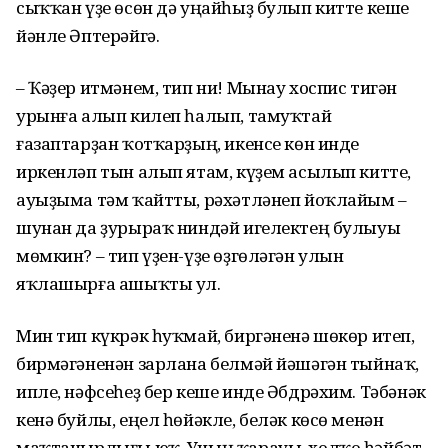
сыҡҡан үҙе өсөн дә уңайһыҙ булып китте кеше
йәнле Әптерәйгә.
– Ҡәҙер итмәнем, тип ни! Мынау хоспис тигән
урынға алып килеп һалып, тамуҡтай
ғазаптарҙан ҡотҡарҙың, икенсе көн инде
иркенләп тын алып ятам, күҙем асылып китте,
ауыҙыма тәм ҡайтты, рәхәтләнеп йоҡлайым –
шунан да ҙурыраҡ ниндәй игелектең булыуы
мөмкин? – тип үҙен-үҙе өҙгөләгән улын
яҡлашырға ашыҡты ул.
Мин тип күкрәк һуҡмай, биргәненә шөкөр итеп,
бирмәгәненән зарлана белмәй йәшәгән тыйнаҡ,
ипле, нәфсеһеҙ бер кеше инде Әбдрәхим. Тәбәнәк
кенә буйлы, еңел һөйәкле, беләк көсө менән
маҡтанырлығы юҡ. Уның ҡарауы, холҡо һәйбәт,