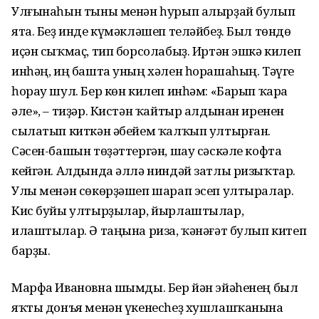
Улғынаһын тыны менән һурып алырҙай булып
ята. Беҙ инде күмәкләшеп теләйбеҙ. Был төндө
иҫән сыҡмаҫ, тип борсолабыҙ. Иртән эшкә килеп
инһәң, иң башта уның хәлен һорашаһың. Тәүге
һорау шул. Бер көн килеп инһәм: «Барып ҡара
әле», – тиҙәр. Кистән ҡайтыр алдынан иренен
сылатып киткән әбейем ҡалҡып ултырған.
Сәсен-башын төҙәттергән, шау сәскәле кофта
кейгән. Алдында әллә ниндәй затлы ризыҡтар.
Улы менән сөкөрҙәшеп шарап эсеп ултыралар.
Кис буйы ултырҙылар, йырлаштылар,
илаштылар. Ә таңына риза, ҡәнәғәт булып китеп
барҙы.
Марфа Ивановна шымды. Бер йән эйәһенең был
яҡты донъя менән үкенесһеҙ хушлашҡанына