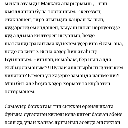
менән атамды Мәккәгә апарырмын», – тип
хыялланған була торғайным. Икегеҙҙең
етәкләшеп, тирә-яғығыҙға хайран ҡалып,
күҙҙәрегеҙ емелдәшеп, ҡыуанышып йөрөүегеҙҙе
күҙ алдыма килтереп йыуаныр, һеҙҙе
шатландырасағыма күңелем үҫер ине. Әсәм, ана,
үлде лә китте. Бына хәҙер һин ятаһың!
Һуңланым. Нишләп, исмаһам, бер йыл алда
ҡыбыр­ламаным?! Шулай ашығырһығыҙ тип кем
уйлаған? Етмеш ул хәҙерге заманда йәшме ни?!
Мин бит әле һеҙгә ҡәҙер-хөрмәт тә күрһәтеп
өлгөрмәнем.
Самауыр борҡотам тип сыҡҡан еренән ихата
буйына сүгәләгән килеш кенә китеп барған әбейе
өсөн дә, унан ҡалғас ярты йыл эсендә эшлектән