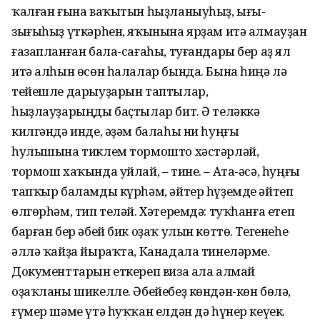
ҡалған ғына ваҡытын һыҙланыуһыҙ, ығы-
зығыһыҙ үткәрһен, яҡынына ярҙам итә алмауҙан
ғазапланған бала-сағаһы, туғандары бер аҙ ял
итә алһын өсөн һалалар бында. Бына һиңә лә
тейешле дарыуҙарын таптылар,
һыҙлауҙарыңды баҫтылар бит. Ә теләккә
килгәндә инде, әҙәм балаһы ни һуңғы
һулышына тиклем тормошто хәстәрләй,
тормош хаҡында уйлай, – тине. – Ата-әсә, һуңғы
тапҡыр баламды күрһәм, әйтер һүҙемде әйтеп
өлгөрһәм, тип теләй. Хәтеремдә: туҡһанға етеп
барған бер әбей бик оҙаҡ улын көттө. Тегенеһе
әллә ҡайҙа йыраҡта, Канадала тинеләрме.
Документтарын еткереп виза ала алмай
оҙаҡланы шикелле. Әбейебеҙ көндән-көн бөлә,
ғүмер шәме үтә һуҡҡан елдән дә һүнер кеүек.