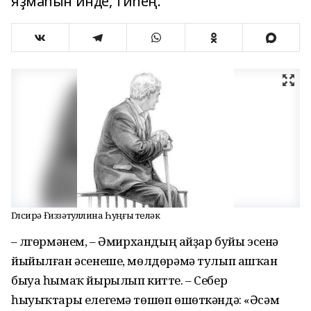
яҙмаһын инде, тиһең.
Гөлсирә Ғиззәтуллина Һуңғы теләк
– Өлгөрмәнем, – Әмирхандың айҙар буйы эсенә
йыйылған әсенеше, мөлдөрәмә тулып ашҡан
быуа һымаҡ йырылып китте. – Себер
һыуыҡтары елегемә төшөп өшөт­кәндә: «Әсәм