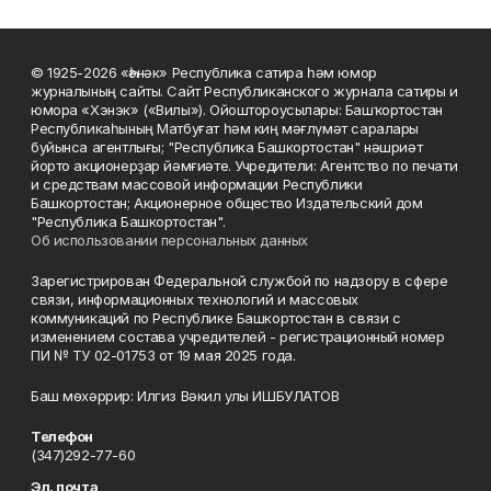
© 1925-2026 «Һәнәк» Республика сатира һәм юмор
журналының сайты. Сайт Республиканского журнала сатиры и
юмора «Хэнэк» («Вилы»). Ойоштороусылары: Башҡортостан
Республикаһының Матбуғат һәм киң мәғлүмәт саралары
буйынса агентлығы; "Республика Башкортостан" нәшриәт
йорто акционерҙар йәмғиәте. Учредители: Агентство по печати
и средствам массовой информации Республики
Башкортостан; Акционерное общество Издательский дом
"Республика Башкортостан".
Об использовании персональных данных
Зарегистрирован Федеральной службой по надзору в сфере
связи, информационных технологий и массовых
коммуникаций по Республике Башкортостан в связи с
изменением состава учредителей - регистрационный номер
ПИ № ТУ 02-01753 от 19 мая 2025 года.
Баш мөхәррир: Илгиз Вәкил улы ИШБУЛАТОВ
Телефон
(347)292-77-60
Эл. почта