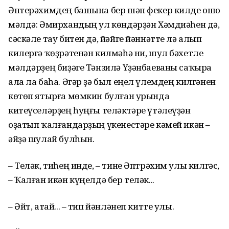
Әптерәхимдең башына бер шәп фекер килде ошо
мәлдә: Әмирхандың ул көндәрҙән Хәмдиәһен дә,
сәскәле тау битен дә, йәйге йәннәтте лә алып
килергә ҡөҙрәтенән килмәһә ни, шул бәхетле
мәлдәрҙең биҙәге Тәнзилә Үҙән­баеваны саҡыра
ала ла баһа. Әгәр ҙә был еңел үлемдең килгәнен
көтөп ятырға мөмкин булған урында
китеүселәрҙең һуңғы теләктәре үтәлеүҙән
оҙатып ҡалғандарҙың үкенестәре кәмей икән –
әйҙә шулай булһын.
– Теләк, тиһең инде, – тине Әптрәхим улы килгәс,
– Ҡалған икән күңелдә бер теләк...
– Әйт, атай... – тип йәнләнеп китте улы.