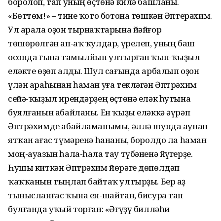
боролоп, тап уның өҫтөнә килә башланы.
«Бөттөм!» – тине ҡото ботона төшкән Әптерәхим.
Ул арала оҙон тырнаҡтарына йәйғор
төшөрөлгән ап-аҡ ҡулдар, үрелеп, уның баш
осонда ғына тамылйып ултырған ҡып-ҡыҙыл
еләкте өҙөп алды. Шул сағында арбалып оҙон
үлән араһынан һаман уға текләгән Әптрәхим
сейә-ҡыҙыл ирендәрҙең өҫтөнә еләк һутына
буялғанын абайланы. Ен ҡыҙы еләккә әүрәп
Әптрәхимде абайламанымы, әллә шунда аунап
ятҡан ағас түмәренә һананы, боролдо ла һаман
моң-ауазын һала-һала тау түбәненә йүгерҙе.
Һушы киткән Әптрәхим йөрәге дөпөлдәп
ҡаҡҡанын тыңлап байтаҡ ултырҙы. Бер аҙ
тынысланғас ҡына ен-шайтан, бисура тап
булғанда уҡый торған: «Әғүҙү билләһи