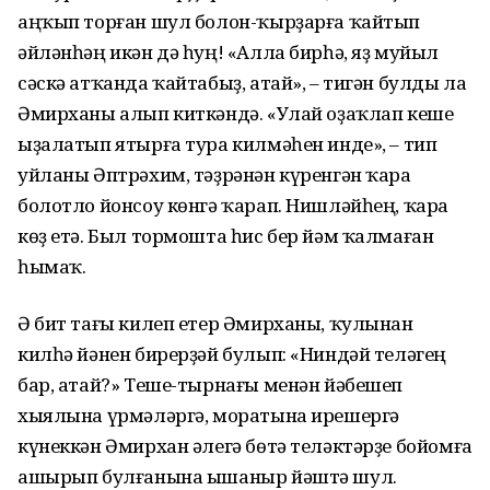
аңҡып торған шул болон-ҡырҙарға ҡайтып
әйләнһәң икән дә һуң! «Алла бирһә, яҙ муйыл
сәскә атҡанда ҡайтабыҙ, атай», – тигән булды ла
Әмирханы алып киткәндә. «Улай оҙаҡлап кеше
ыҙалатып ятырға тура килмәһен инде», – тип
уйланы Әптрәхим, тәҙрәнән күренгән ҡара
болотло йонсоу көнгә ҡарап. Нишләйһең, ҡара
көҙ етә. Был тормошта һис бер йәм ҡалмаған
һымаҡ.
Ә бит тағы килеп етер Әмирханы, ҡулынан
килһә йәнен бирерҙәй булып: «Ниндәй теләгең
бар, атай?» Теше-тырнағы менән йәбешеп
хыялына үрмәләргә, моратына ирешергә
күнеккән Әмирхан әлегә бөтә теләктәрҙе бойомға
ашырып булғанына ышаныр йәштә шул.