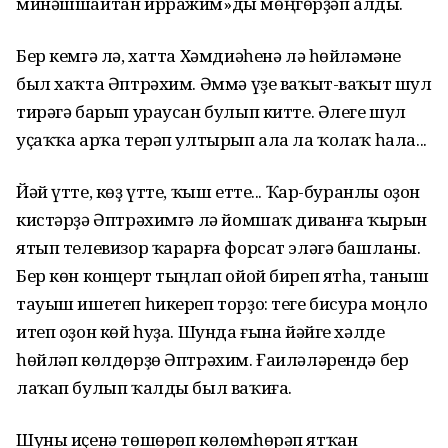
минәшшайтан ирражим»ды мөңгөрҙәп алды.
Бер кемгә лә, хатта Хәмдиәһенә лә һөйләмәне
был хаҡта Әптрәхим. Әммә үҙе ваҡыт-ваҡыт шул
тирәгә барып ураусан булып китте. Әлеге шул
уҫаҡҡа арҡа терәп ултырып ала ла ҡолаҡ һала...
Йәй үтте, көҙ үтте, ҡыш етте... Ҡар-буранлы оҙон
кистәрҙә Әптрәхимгә лә йомшаҡ диванға ҡырын
ятып телевизор ҡарарға форсат эләгә башланы.
Бер көн концерт тыңлап ойой биреп ятһа, таныш
тауыш ишетеп һикереп торҙо: теге бисура моңло
итеп оҙон көй һуҙа. Шунда ғына йәйге хәлде
һөйләп көлдөрҙө Әптрәхим. Ғаиләләрендә бер
лаҡап булып ҡалды был ваҡиға.
Шуны иҫенә төшөрөп көлөмһөрәп ятҡан