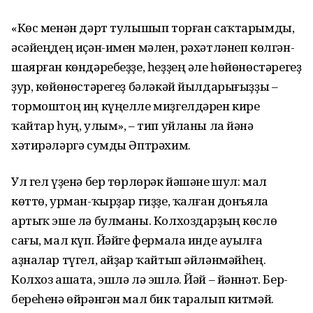
«Көс менән дәрт тулышып торған саҡтарымды,
әсәйеңдең иҫән-имен мәлен, рәхәтләнеп көлгән-
шаярған көндәребеҙҙе, һеҙҙең әле һөйөнөс­тәрегеҙ
ҙур, көйөнөстәрегеҙ бәләкәй йылдарығыҙҙы –
тормоштоң иң күңелле миҙгелдәрен кире
ҡайтар һуң, улым», – тип уйланы ла йәнә
хәтирәләргә сумды Әптрәхим.
Ул гел үҙенә бер төрлөрәк йәшәне шул: мал
көттө, урман-ҡырҙар гиҙҙе, ҡалған донъяла
артыҡ эше лә булманы. Колхоздарҙың көслө
сағы, мал күп. Йәйге фермала инде ауылға
аҙналар түгел, айҙар ҡайтып әйләнмәйһең.
Колхоз ашата, эшлә лә эшлә. Йәй – йәннәт. Бер-
береһенә өйрәнгән мал бик таралып китмәй.