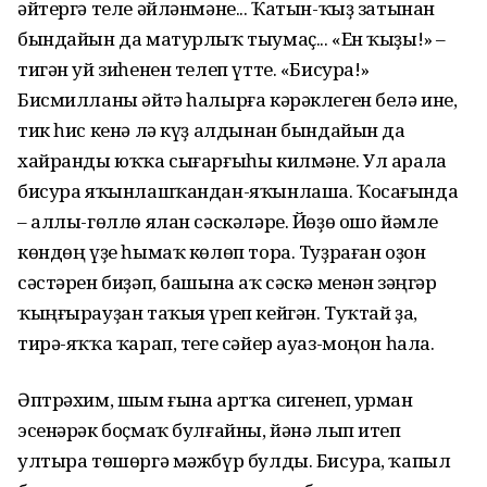
әйтергә теле әйләнмәне... Ҡатын-ҡыҙ затынан
бындайын да матурлыҡ тыумаҫ... «Ен ҡыҙы!» –
тигән уй зиһенен телеп үтте. «Бисура!»
Бисмилланы әйтә һалырға кәрәклеген белә ине,
тик һис кенә лә күҙ алдынан бындайын да
хайранды юҡҡа сығарғыһы килмәне. Ул арала
бисура яҡынлашҡандан-яҡынлаша. Ҡоса­ғында
– аллы-гөллө ялан сәскәләре. Йөҙө ошо йәмле
көндөң үҙе һымаҡ көлөп тора. Туҙраған оҙон
сәстәрен биҙәп, башына аҡ сәскә менән зәңгәр
ҡыңғырауҙан таҡыя үреп кейгән. Туҡтай ҙа,
тирә-яҡҡа ҡарап, теге сәйер ауаз-моңон һала.
Әптрәхим, шым ғына артҡа сигенеп, урман
эсенәрәк боҫмаҡ булғайны, йәнә лып итеп
ултыра төшөргә мәжбүр булды. Бисура, ҡапыл