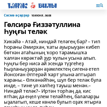
Сәсмә әҫәрҙәр
10 ИЮНЯ , 06:08
Гөлсирә Ғиззәтуллина
Һуңғы теләк
Хикәйә – Атай, ниндәй теләгең бар? – тип
һораны Әмирхан, ҡаты ауырыуҙан кибеп
бөткән атаһының ҡоро тарамышҡа
ҡалған көрәктәй ҙур ҡулын усына алып.
Һуңғы бер нисә ай эсендә түҙгеһеҙ
һыҙланыуҙарҙан әҙәмлектең сигенә етеп
йонсоған Әптерәй ҡарт улына аптырап
ҡараны.– Өлкәнәйһәң, шул бер теләк була
инде, – тине ул хәлһеҙ тауыш менән.–
Ниндәй теләк?– Иртән торһаң да, кис
ятһаң да еңел үлем теләйһең, балаларҙы
ыҙалатып, кеше көнлө булып оҙаҡ ятырға