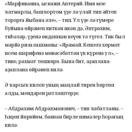
«Марфиванна, ыскажи Аптеряй. Имя мое
ҡатмарлы, башҡортом үҙе лә улай тип әйтеп
торорға йыбана әле», – тип. Ул үҙе лә ғүмере
буйына өйрәнеп киткән икән дә, Әптрәхим,
тиһәләр, үҙенә өндәшкән кеүек тә түгел. Тик был
мәрйә ризалашманы: «Ярамай. Кешегә хөрмәт
исем-шәрифенә мөнәсәбәттән үк күренә ул», –
тине, рәхмәт төшкөрө. Бына бит, аҙаплана-
аҙаплана өйрәнеп килә.
Ә ҡарсыҡ килеп уның маңлай тирен һөртөп
алды, мендәрен рәтләштерҙе.
– Абдрахим Абдрахманович, – тип ҡабатланы. –
Һиҙеп йөрөйөм, баянан бирле нимәлер һорағың
килә.