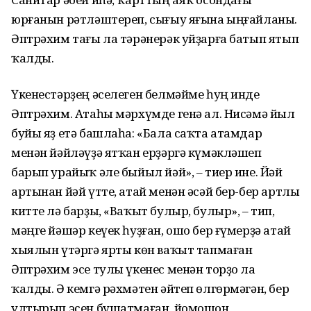
юрғанын рәтләштереп, сығыу яғына ыңғайланы.
Әптрәхим тағы ла тәрәнерәк уйҙарға батып ятып
ҡалды.
Үкенестәрҙең әселеген белмәйме һуң инде
Әптрәхим. Атаһы мәрхүмде генә ал. Нисәмә йыл
буйы яҙ етә башлаһа: «Бала саҡта атамдар
менән йәйләүҙә ятҡан ерҙәргә күмәкләшеп
барып урайыҡ әле быйыл йәй», – тиер ине. Йәй
артынан йәй үтте, атай менән әсәй бер-бер артлы
китте лә барҙы, «Ваҡыт булыр, булыр», – тип,
мәңге йәшәр кеүек һуҙған, ошо бер ғүмерҙә атай
хыялын үтәргә ярты көн ваҡыт тапмаған
Әптрәхим эсе тулы үкенес менән торҙо ла
ҡалды. Ә кемгә рәхмәтен әйтеп өлгөрмәгән, бер
ултырып эсен бушатмаған, йомошон