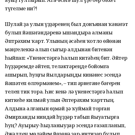
түгелме ни?!
Шулай ҙа улын үҙҙәренең был донъянан ҡәнәғәт
булып йәшәгәндәренә ышандыра алманы
Әптрәхим ҡарт. Улының әсәһен ҡотло өйөнән
мәңгелеккә алып сығыр алдынан битенән
һыйпап: «Үкенестәргә һалып китәһең бит. Әйтер
һүҙҙәремде әйтеп, теләктәреңде бойомға
ашырып, һуңғы йылдарыңды кинәнес эсендә
йәшәтеп өлгөрмәнем», – тип әрнегәне бәғерен
телеп тик тора. Һис кенә лә үкенестәргә һалып
киткеһе килмәй улын Әптерәхим ҡарттың.
Алдына алғанын өҙмәй ҙә ҡуймай торған
Әмирханды ниндәй һүҙҙәр табып йыуатырға
һуң? Ауырыу-һыҙланыуҙар эсендә ғазапланып,
Әжәлдең мөләйем йөҙөнә зар-интизар булып