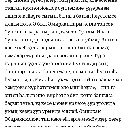
оҡшап, күктән йондоҙ сүпләмәне, үҙҙәренең
тиңенә кейәүгә сығып, балаға батып һәүетемсә
донъя көтә. Ә был Әмирхандары, әллә төпсөк
булғанға, ҡара тырыш, сәмсел булды. Илап
булһа ла еңер, алдына алғанын ҡуймаҫ. Эштең
көс еткеһеҙенә барып тотонор, башҡа инмәҫ
нәмәләр тураһында хыялланыр ине. Түрә-
ҡараның, үҙенә үҙе әллә кем булғандарҙың
балаларына ла бирешмәне, тасма-тас һуғышһа
һуғышты, туҡмалһа туҡмалды... «Әптерәй менән
Хәмдейҙе күрһәтермен әле мин һеҙгә», – тип тә
әйтеп һалыр ине. Күрһәтте бит, кеше башына
баҫып түгел, үҙ көсө менән үрләне, ҙур урында
уҡып, хәҙер ҙур урында эшләй. Әмирхан
Әбдрәхимович тип кенә әйтергә мәжбүрҙәр хәҙер
ауыҙ тултырып. Ата-әсәгә шул үҙе бер бәхет