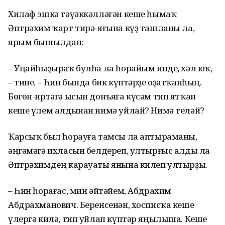
Хилаф эшкә тәүәккәлләгән кеше һымаҡ
Әптрәхим ҡарт тирә-яғына күҙ ташланы ла,
ярым бышылдап:
– Уңайһыҙыраҡ булһа ла һорайым инде, хәл юҡ,
– тине. – Һин бында бик күптәрҙе оҙатҡанһың.
Бөгөн-иртәгә ысын донъяға күсәм тип ятҡан
кеше үлем алдынан нимә уйлай? Нимә теләй?
Ҡарсыҡ был һорауға тамсы ла аптыраманы,
әңгәмәгә ихласын белдереп, ултырғыс алды ла
Әптрәхимдең карауаты янына килеп ултырҙы.
– Һин һорағас, мин әйтәйем, Абдрахим
Абдрахманович. Беренсенән, хосписҡа кеше
үлергә килә, тип уйлап күптәр яңылыша. Кеше