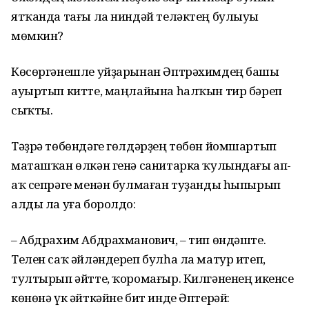
ятҡанда тағы ла ниндәй теләктең булыуы
мөмкин?
Көсөргәнешле уйҙарынан Әптрәхимдең башы
ауыртып китте, маңлайына һалҡын тир бәреп
сыҡты.
Тәҙрә төбөндәге гөлдәрҙең төбөн йомшартып
маташҡан өлкән генә санитарка ҡулындағы ап-
аҡ сепрәге менән булмаған туҙанды һыпырып
алды ла уға боролдо:
– Абдрахим Абдрахманович, – тип өндәште.
Телен саҡ әйләндереп булһа ла матур итеп,
тултырып әйтте, ҡоромағыр. Килгәненең икенсе
көнөнә үк әйткәйне бит инде Әптерәй: