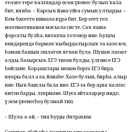
теләге тере ҡалғандар өсөн үкенес булып ҡала
бит, юғиһә. – Ҡарсыҡ йәнә уйға сумып ултырҙы. –
Кем бәхетте нимәлә күрә бит. Бер егет гел
математиканан мәсьәлә систе. Саҡ ҡына
форсаты булһа, китапҡа тотонор ине. Һуңғы
көндәрендә бармаҡ ҡыбырҙатырлыҡ та хәле юҡ,
һаман башын эшләтеп ятҡан була. Шунан ләззәт
алды, бахырсыҡ. ЕГЭ тигән булды, үлгәнсе ЕГЭ
һөйләне. Ҡорҙаштары менән бергә ЕГЭ бирә,
юғары балл ала, йәнәһе. Хәле булып, бирһә, алыр
ине. Ныҡ башлы бала ине. ЕГЭ-ға бер аҙна ҡалғас
китеп барҙы. Өлгөрмәне. Шуға әйтәләрҙер инде,
үлем үкенесһеҙ булмай тип.
– Шула-а-ай, – тип һуҙҙы Әптрәхим.
Санитар әбей иһә, ҡарттың аяҡ осондағы