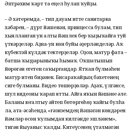
Әптрәхим ҡарт та еңел һулап ҡуйҙы.
– Ә хәтеремдә, – тип дауам итте санитарка
хәбәрен, – дүрт йәшенән, принцесса булам, тип
хыялланған ун алты йәшлек бер ҡыҙыҡайға туй
үткәрҙеләр. Аҙна-ун көн буйы әҙерләнделәр. Аҡ
күбектәй күлдәк тектерҙеләр. Оҙон, матур фата –
батша ҡыҙҙарыныҡы һымаҡ. Оҡшатышып
йөрөгән егетен саҡырғандар. Ятҡан бүлмәһен
матур итеп биҙәнек. Бисараҡайҙың бәхетенең
сиге булманы. Видео төшөрҙөләр. Аҙаҡ, үлгәнсе,
шул видеоны ҡарап ятты. Айға яҡын йәшәне әле.
Баланы юғалтыу әйтеп бөтөргөһөҙ ҡайғы булһа
ла, ата-әсәһендә, «ғәзиземдең йәшәгән көндәрен
йәмләр өсөн ҡулымдан килгәнде эшләнем»,
тигән йыуаныс ҡалды. Китеүсенең үтәлмәгән