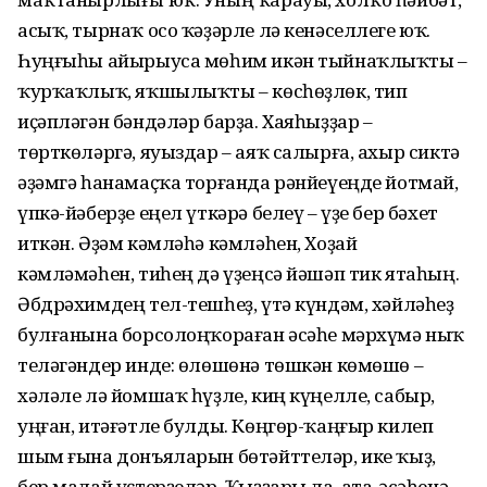
асыҡ, тырнаҡ осо ҡәҙәрле лә кенәселлеге юҡ.
Һуңғыһы айырыуса мөһим икән тыйнаҡлыҡты –
ҡурҡаҡлыҡ, яҡшылыҡты – көсһөҙлөк, тип
иҫәпләгән бәндәләр барҙа. Хаяһыҙҙар –
төрткөләргә, яуыздар – аяҡ салырға, ахыр сиктә
әҙәмгә һанамаҫҡа торғанда рәнйеүеңде йотмай,
үпкә-йәберҙе еңел үткәрә белеү – үҙе бер бәхет
иткән. Әҙәм кәмләһә кәмләһен, Хоҙай
кәмләмәһен, тиһең дә үҙеңсә йәшәп тик ятаһың.
Әбдрәхимдең тел-тешһеҙ, үтә күндәм, хәйләһеҙ
булғанына борсолоңҡораған әсәһе мәрхүмә ныҡ
теләгәндер инде: өлөшөнә төшкән көмөшө –
хәләле лә йомшаҡ һүҙле, киң күңелле, сабыр,
уңған, итәғәтле булды. Көңгөр-ҡаңғыр килеп
шым ғына донъяларын бөтәйттеләр, ике ҡыҙ,
бер малай үҫтерҙеләр. Ҡыҙҙары ла, ата-әсәһенә