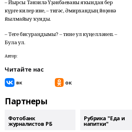
– Йырсы Тәнзилә Үҙәнбаеваны яҡындан бер
күрге килер ине, – тигәс, Әмирхандың йөҙөнә
йылмайыу ҡунды.
– Теге бисураңдымы? – тине ул күңелләнеп. –
Була ул.
Автор:
Читайте нас
Партнеры
Фотобанк
Рубрика "Еда и
журналистов РБ
напитки"