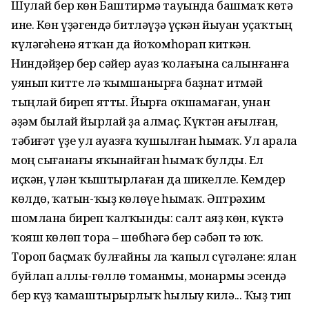
Шулай бер көн Баштирмә тауында башмаҡ көтә
ине. Көн үҙәгендә битләүҙә үҫкән йыуан уҫаҡтың
күләгәһенә ятҡан да йоҡомһорап киткән.
Ниндәйҙер бер сәйер ауаз ҡолағына салынғанға
уянып китте лә ҡымшанырға баҙнат итмәй
тыңлай биреп ятты. Йырға оҡшамаған, унан
әҙәм былай йырлай ҙа алмаҫ. Күктән ағылған,
тәбиғәт үҙе ул ауазға ҡушылған һымаҡ. Ул арала
моң сығанағы яҡынайған һымаҡ булды. Ел
иҫкән, үлән ҡыштырлаған да шикелле. Кемдер
көлдө, ҡатын-ҡыҙ көлөүе һымаҡ. Әптрәхим
шомлана биреп ҡалҡынды: салт аяҙ көн, күктә
ҡояш көлөп тора – шөбһәгә бер сәбәп тә юҡ.
Тороп баҫмаҡ булғайны ла ҡапыл сүгәләне: ялан
буйлап аллы-гөллө томанмы, монармы эсендә
бер күҙ ҡамашты­рырлыҡ һылыу килә... Ҡыҙ тип