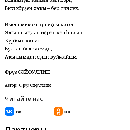
Был хәбәрҙең хаҡы – бер тинлек.
Имеш-мимештәргә иҫем китеп,
Ялған тыңлап йөрөп көн һайын,
Ҡурҡып китәм:
Булған белемемдән,
Аҡылымдан яҙып ҡуймайым.
Фәрүәз СӘЙФУЛЛИН
Автор:
Фәрүәз Сәйфуллин
Читайте нас
Партнеры