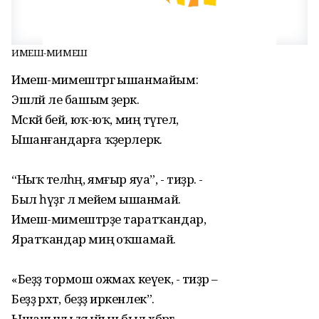
ИМЕШ-МИМЕШ
Имеш-мимештәргә ышанмайым:
Эшләй әле башым әҙерәк.
Мәскәй әбей, юҡ-юҡ, миңә түгел,
Ышанғандарға ҡәҙерлерәк.
“Ныҡ теләһәң, ямғыр яуа”, - тиҙәр. -
Был һүҙгә лә мейем ышанмай.
Имеш-мимештәрҙе таратҡандар,
Яратҡандар миңә оҡшамай.
«Беҙҙә тормош ожмах кеүек, - тиҙәр –
Беҙҙә рәхәт, беҙҙә иркенлек”.
Ышаныуы ҡыйын был хәбәргә,