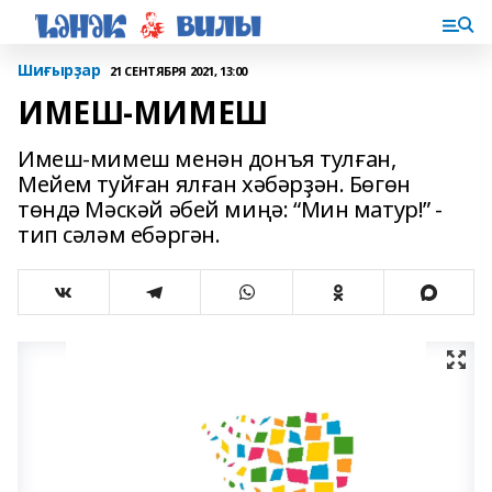
Шиғырҙар
21 СЕНТЯБРЯ 2021, 13:00
ИМЕШ-МИМЕШ
Имеш-мимеш менән донъя тулған,
Мейем туйған ялған хәбәрҙән. Бөгөн
төндә Мәскәй әбей миңә: “Мин матур!” -
тип сәләм ебәргән.