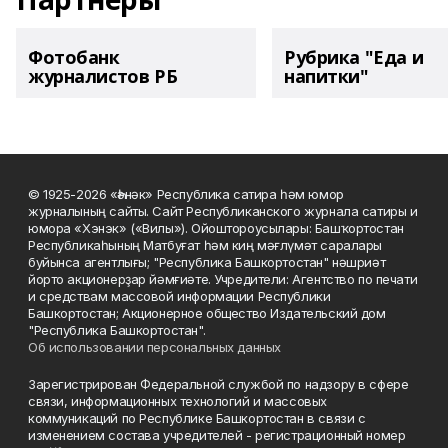
Фотобанк
Рубрика "Еда и
журналистов РБ
напитки"
© 1925-2026 «Һәнәк» Республика сатира һәм юмор
журналының сайты. Сайт Республиканского журнала сатиры и
юмора «Хэнэк» («Вилы»). Ойоштороусылары: Башҡортостан
Республикаһының Матбуғат һәм киң мәғлүмәт саралары
буйынса агентлығы; "Республика Башкортостан" нәшриәт
йорто акционерҙар йәмғиәте. Учредители: Агентство по печати
и средствам массовой информации Республики
Башкортостан; Акционерное общество Издательский дом
"Республика Башкортостан".
Об использовании персональных данных
Зарегистрирован Федеральной службой по надзору в сфере
связи, информационных технологий и массовых
коммуникаций по Республике Башкортостан в связи с
изменением состава учредителей - регистрационный номер