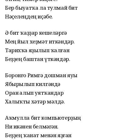
Бер быуатҡа ла тулмай бит
Нәҫелеңдең иҫәбе.
Ә бит ҡаҙҙар кешеләргә
Мең йыл хеҙмәт иткәндәр.
Тарихҡа яҙылып ҡалған
Беҙҙең баштан үткәндәр.
Боронғо Римгә дошман яуы
Ябырылып килгәндә
Оран һалып уятҡандар
Халыҡты хәтәр мәлдә.
Аҡмулла бит компьютерҙың
Ни икәнен белмәгән.
Беҙҙең ҡанат менән яҙған