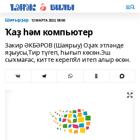
Шиғырҙар
12 МАРТА 2022, 08:00
Ҡаҙ һәм компьютер
Закир ӘКБӘРОВ (Шаярыу) Оҙаҡ этләнде
яҙыусы,Тир түгеп, һығып көсөн.Эш
сыҡмағас, китте керепЯл итеп алыр өсөн.