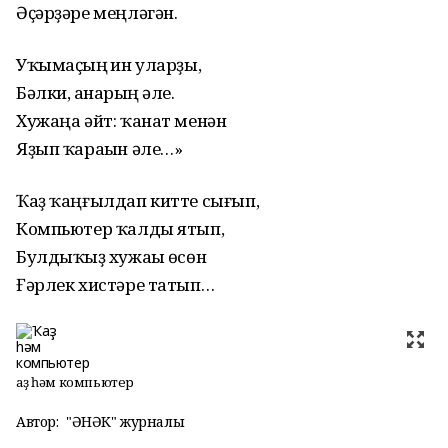
Әҫәрҙәре меңләгән.
Уҡымаҫһың һин уларҙы,
Бәлки, һанарһың әле.
Хужаңа әйт: ҡанат менән
Яҙып ҡараһын әле…»
Ҡаҙ ҡаңғылдап китте сығып,
Компьютер ҡалды ятып,
Булдыҡһыҙ хужаһы өсөн
Ғәрлек хистәре татып…
Ҡаҙ һәм компьютер
Автор:
"ҺӘНӘК" журналы