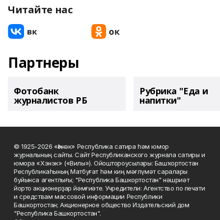
Читайте нас
Партнеры
Фотобанк
Рубрика "Еда и
журналистов РБ
напитки"
© 1925-2026 «Һәнәк» Республика сатира һәм юмор
журналының сайты. Сайт Республиканского журнала сатиры и
юмора «Хэнэк» («Вилы»). Ойоштороусылары: Башҡортостан
Республикаһының Матбуғат һәм киң мәғлүмәт саралары
буйынса агентлығы; "Республика Башкортостан" нәшриәт
йорто акционерҙар йәмғиәте. Учредители: Агентство по печати
и средствам массовой информации Республики
Башкортостан; Акционерное общество Издательский дом
"Республика Башкортостан".