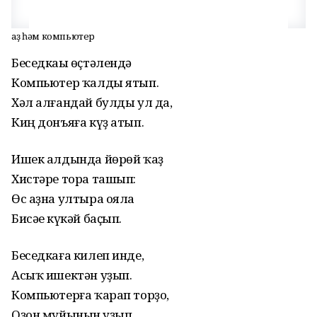
Ҡаҙ һәм компьютер
Беседкаһы өҫтәлендә
Компьютер ҡалды ятып.
Хәл алғандай булды ул да,
Киң донъяға күҙ атып.
Ишек алдында йөрөй ҡаҙ
Хистәре тора ташып:
Өс аҙна ултыра ояла
Бисәһе күкәй баҫып.
Беседкаға килеп инде,
Асыҡ ишектән уҙып.
Компьютерға ҡарап торҙо,
Оҙон муйынын һуҙып.