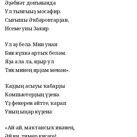
Әҙәбиәт донъяһында
Ул тынғыһыҙ мосафир.
Сығышы Әҡбәровтарҙан,
Исеме уны Закир.
Ул әҙ белә. Мин унан
Бик күпкә артыҡ беләм.
Яҙа алһа ла, яҙыр ул
Тик минең ярҙам менән».
Ҡаҙҙың асыуы ҡабарҙы
Компьютерҙың һүҙенә.
Үҙ фекерен әйтте, ҡарап
Уның һыңар күҙенә:
«Ай-һай, маҡтансыҡ икәнһең,
Әй һин, тимер киҫәге!