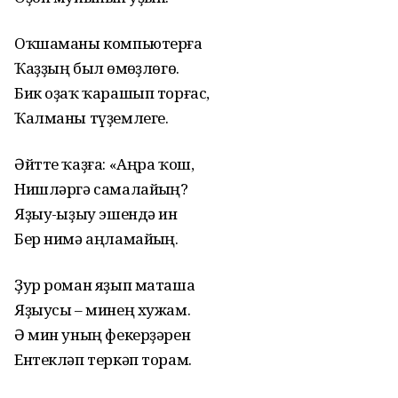
Оҡшаманы компьютерға
Ҡаҙҙың был һөмһөҙлөгө.
Бик оҙаҡ ҡарашып торғас,
Ҡалманы түҙемлеге.
Әйтте ҡаҙға: «Аңра ҡош,
Нишләргә самалайһың?
Яҙыу-һыҙыу эшендә һин
Бер нимә аңламайһың.
Ҙур роман яҙып маташа
Яҙыусы – минең хужам.
Ә мин уның фекерҙәрен
Ентекләп теркәп торам.