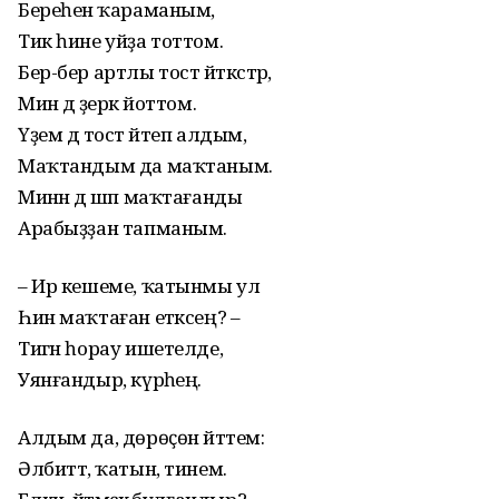
Береһенә ҡараманым,
Тик һине уйҙа тоттом.
Бер-бер артлы тост әйткәстәр,
Мин дә әҙерәк йоттом.
Үҙем дә тост әйтеп алдым,
Маҡтандым да маҡтаным.
Минән дә шәп маҡтағанды
Арабыҙҙан тапманым.
– Ир кешеме, ҡатынмы ул
Һин маҡтаған етәксең? –
Тигән һорау ишетелде,
Уянғандыр, күрәһең.
Алдым да, дөрөҫөн әйттем:
Әлбиттә, ҡатын, тинем.