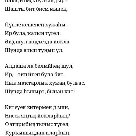
Бәлки, әйтмәҫкә булғандыр?
Шашты бит бисәм минең.
Йүнле кешенең хужаһы –
Ир була, ҡатын түгел.
Әйҙә, шул подъезда йоҡла.
Шунда ятып туңып үл.
Алдаша ла белмәйһең шул,
Ир, – тип әйтеп була бит.
Ныҡ маҡтарлыҡ хужаң булғас,
Шунда һыпырт, бынан кит!
Китеүен китермен дә мин,
Нисек яңғыҙ йоҡларһың?
Фатирыбыҙ тыныс түгел,
Ҡурҡышыңдан иларһың.