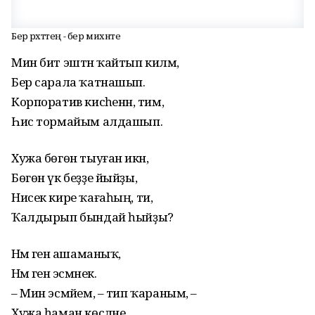
Бер рәхәттең - бер михнәте
Мин бит эштән ҡайтып киләм,
Бер сарала ҡатнашып.
Корпоратив кисәһенән, тим,
Һис тормайым алдашып.
Хужа бөгөн тыуған икән,
Бөгөн үк беҙҙе йыйҙы,
Нисек кире ҡағаһың, ти,
Ҡалдырып бындай һыйҙы?
Нәмә генә ашаманыҡ,
Нәмә генә эсмәнек.
– Мин эсмәйем, – тип ҡараным, –
Хужа һаман көсләне.