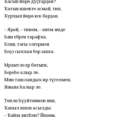
Ҡасып йөрө дуҫтарҙан?
Ҡатын ишекте асмай, тип,
Ҡурҡып йөрө юҡ-барҙан.
– Ярай, – тинем, – китәм инде
Һин ебәргән тарафҡа.
Бәлки, тағы эләгермен
Боҫо сыҡҡан бер ашҡа.
Мәрхәмәтлеләр бөтмәгән,
Береһе алыр әле.
Мин ташландыҡ ир түгелмен,
Янына һалыр әле.
Төплө һүҙ әйткәнмен икән,
Ҡапыл ишек асылды:
– Ҡайҙа китәһең? Йөрөмә,