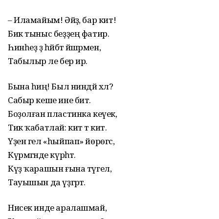
– Иламайым! Әйҙә, бар кит!
Бик тыныс беҙҙең фатир.
Һинһеҙ ҙә һәйбәт йәшәрмен,
Табылыр әле бер ир.
Бына һиңә! Был ниндәй хәл?
Cабыр кеше ине бит.
Боҙолған пластинка кеүек,
Тик ҡабатлай: кит тә кит.
Үҙен гел «һыйпап» йөрөгәс,
Күрмәгәнде күрһәтә.
Күҙ ҡарашын ғына түгел,
Тауышын да үҙгәртә.
Нисек инде аралашмай,