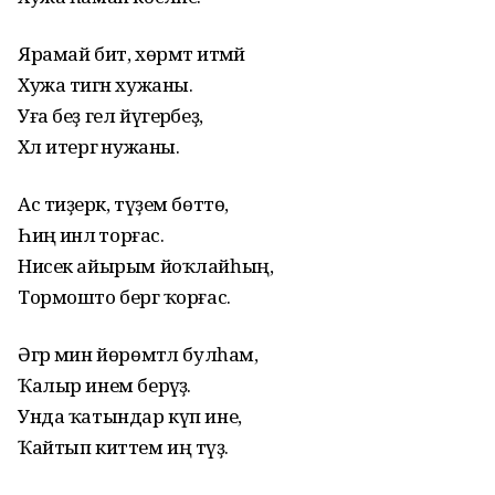
Ярамай бит, хөрмәт итмәй
Хужа тигән хужаны.
Уға беҙ гел йүгерәбеҙ,
Хәл итергә нужаны.
Ас тиҙерәк, түҙем бөттө,
Һиңә инәлә торғас.
Нисек айырым йоҡлайһың,
Тормошто бергә ҡорғас.
Әгәр мин йөрөмтәл булһам,
Ҡалыр инем берәүҙә.
Унда ҡатындар күп ине,
Ҡайтып киттем иң тәүҙә.