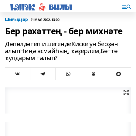
Шиғырҙар
21 МАЯ 2022, 13:00
Бер рәхәттең - бер михнәте
Дөпөлдәтеп ишегеңдеКиске ун берҙән
алыпНиңә асмайһың, ҡәҙерлем,Бөттө
ҡулдарым талып?