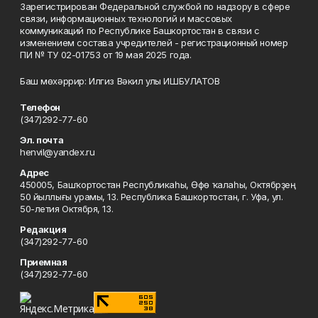
Зарегистрирован Федеральной службой по надзору в сфере
связи, информационных технологий и массовых
коммуникаций по Республике Башкортостан в связи с
изменением состава учредителей - регистрационный номер
ПИ № ТУ 02-01753 от 19 мая 2025 года.
Баш мөхәррир: Илгиз Вәкил улы ИШБУЛАТОВ
Телефон
(347)292-77-60
Эл. почта
henvil@yandex.ru
Адрес
450005, Башҡортостан Республикаһы, Өфө ҡалаһы, Октябрҙең
50 йыллығы урамы, 13. Республика Башкортостан, г. Уфа, ул.
50-летия Октября, 13.
Редакция
(347)292-77-60
Приемная
(347)292-77-60