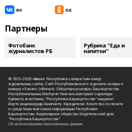
Партнеры
Фотобанк
Рубрика "Еда и
журналистов РБ
напитки"
© 1925-2026 «Һәнәк» Республика сатира һәм юмор
журналының сайты. Сайт Республиканского журнала сатиры и
юмора «Хэнэк» («Вилы»). Ойоштороусылары: Башҡортостан
Республикаһының Матбуғат һәм киң мәғлүмәт саралары
буйынса агентлығы; "Республика Башкортостан" нәшриәт
йорто акционерҙар йәмғиәте. Учредители: Агентство по печати
и средствам массовой информации Республики
Башкортостан; Акционерное общество Издательский дом
"Республика Башкортостан".
Об использовании персональных данных