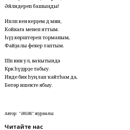
Әйләндереп башыңды!
Ипләп кенә керҙем дә мин,
Койкаға менеп яттым.
Һүҙ көрәштереп торманым,
Файҙалы фекер таптым.
Шәп икән ул, ваҡытында
Кәрәк һүҙҙәрҙе табыу.
Инде бик һуңлап ҡайтһам да,
Бөтөр ишекте ябыу.
Автор:
"ҺӘНӘК" журналы
Читайте нас