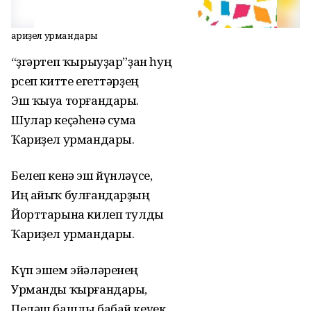
Ҡариҙел урмандары
“Үҙгәртеп ҡырыуҙар”ҙан һуң
Үрсеп китте егеттәрҙең
Эш ҡыуа торғандары.
Шулар кеҫәһенә сума
Ҡариҙел урмандары.
Белеп кенә эш йүнләүсе,
Иң айыҡ булғандарҙың
Йорттарына килеп тулды
Ҡариҙел урмандары.
Күп эшем эйәләренең
Урманды ҡырғандары,
Пеләш башлы бабай кеүек