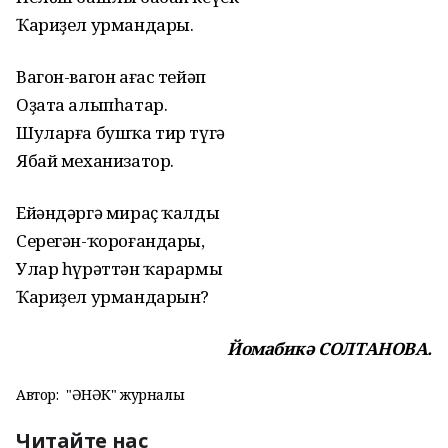
Ҡариҙел урмандары.
Вагон-вагон ағас тейәп
Оҙата алыпһатар.
Шуларға бушҡа тир түгә
Ябай механизатор.
Ейәндәргә мираҫ ҡалды
Серегән-ҡороғандары,
Улар һүрәттән ҡарармы
Ҡариҙел урмандарын?
Йомабикә СОЛТАНОВА.
Автор:
"ҺӘНӘК" журналы
Читайте нас