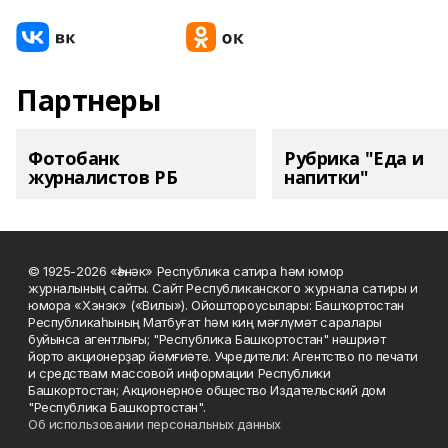
Партнеры
Фотобанк
Рубрика "Еда и
журналистов РБ
напитки"
© 1925-2026 «Һәнәк» Республика сатира һәм юмор
журналының сайты. Сайт Республиканского журнала сатиры и
юмора «Хэнэк» («Вилы»). Ойоштороусылары: Башҡортостан
Республикаһының Матбуғат һәм киң мәғлүмәт саралары
буйынса агентлығы; "Республика Башкортостан" нәшриәт
йорто акционерҙар йәмғиәте. Учредители: Агентство по печати
и средствам массовой информации Республики
Башкортостан; Акционерное общество Издательский дом
"Республика Башкортостан".
Об использовании персональных данных