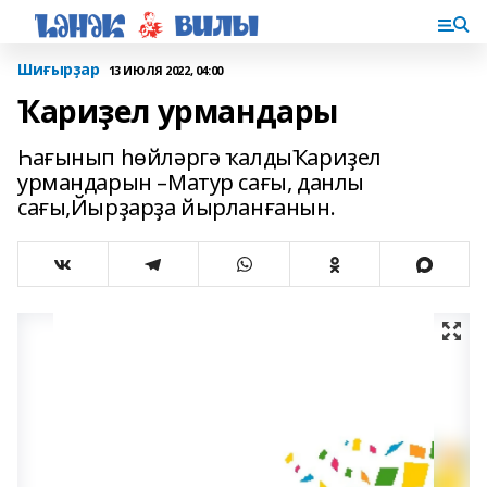
Шиғырҙар
13 ИЮЛЯ 2022, 04:00
Ҡариҙел урмандары
Һағынып һөйләргә ҡалдыҠариҙел
урмандарын –Матур сағы, данлы
сағы,Йырҙарҙа йырланғанын.