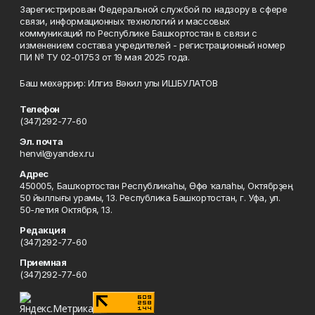
Зарегистрирован Федеральной службой по надзору в сфере
связи, информационных технологий и массовых
коммуникаций по Республике Башкортостан в связи с
изменением состава учредителей - регистрационный номер
ПИ № ТУ 02-01753 от 19 мая 2025 года.
Баш мөхәррир: Илгиз Вәкил улы ИШБУЛАТОВ
Телефон
(347)292-77-60
Эл. почта
henvil@yandex.ru
Адрес
450005, Башҡортостан Республикаһы, Өфө ҡалаһы, Октябрҙең
50 йыллығы урамы, 13. Республика Башкортостан, г. Уфа, ул.
50-летия Октября, 13.
Редакция
(347)292-77-60
Приемная
(347)292-77-60