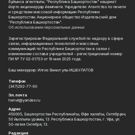
буйынса агентлығы; "Республика Башкортостан" нәшриәт
йорто акционерҙар йәмғиәте. Учредители: Агентство по печати
и средствам массовой информации Республики
Башкортостан; Акционерное общество Издательский дом
"Республика Башкортостан".
Об использовании персональных данных
Зарегистрирован Федеральной службой по надзору в сфере
связи, информационных технологий и массовых
коммуникаций по Республике Башкортостан в связи с
изменением состава учредителей - регистрационный номер
ПИ № ТУ 02-01753 от 19 мая 2025 года.
Баш мөхәррир: Илгиз Вәкил улы ИШБУЛАТОВ
Телефон
(347)292-77-60
Эл. почта
henvil@yandex.ru
Адрес
450005, Башҡортостан Республикаһы, Өфө ҡалаһы, Октябрҙең
50 йыллығы урамы, 13. Республика Башкортостан, г. Уфа, ул.
50-летия Октября, 13.
Редакция