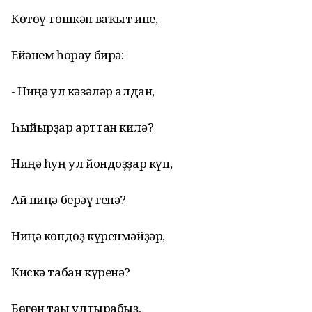
Көтөү төшкән ваҡыт ине,
Ейәнем һорау бирә:
- Ниңә ул кәзәләр алдан,
Һыйырҙар арттан килә?
Ниңә һуң ул йондоҙҙар күп,
Ай ниңә берәү генә?
Ниңә көндөҙ күренмәйҙәр,
Кискә табан күренә?
Бөгөн тағы ултырабыҙ,