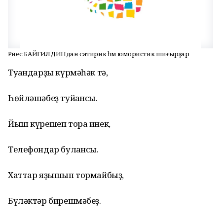
Рәйес БАЙГИЛДИНдан сатирик һәм юмористик шиғырҙар
Туғандарҙы күрмәһәк тә,
Һөйләшәбеҙ туйғансы.
Йыш күрешеп тора инек,
Телефондар булғансы.
Хаттар яҙышып тормайбыҙ,
Бүләктәр бирешмәбеҙ.