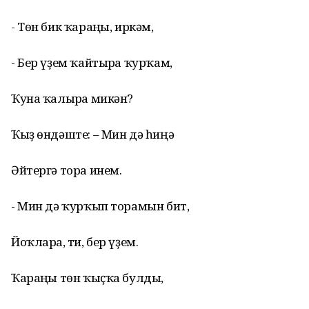
- Төн бик ҡараңғы, иркәм,
- Бер үҙем ҡайтырға ҡурҡам,
Ҡуна ҡалырға микән?
Ҡыҙ өндәште: – Мин дә һиңә
Әйтергә тора инем.
- Мин дә ҡурҡып торамын бит,
Йоҡларға, ти, бер үҙем.
Ҡараңғы төн ҡыҫҡа булды,