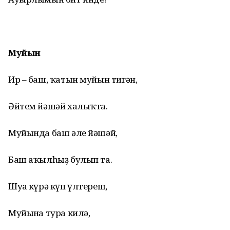
Муйын
Ир – баш, ҡатын муйын тигән,
Әйтем йәшәй халыҡта.
Муйында баш әле йәшәй,
Баш аҡылһыҙ булып та.
Шуға күрә күп үлтереш,
Муйынға тура килә,