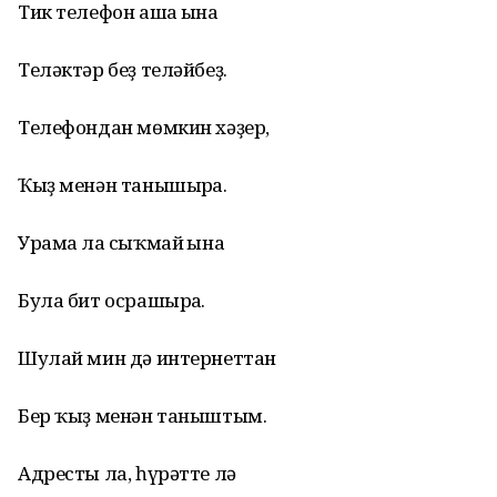
Тик телефон аша ғына
Теләктәр беҙ теләйбеҙ.
Телефондан мөмкин хәҙер,
Ҡыҙ менән танышырға.
Урамға ла сыҡмай ғына
Була бит осрашырға.
Шулай мин дә интернеттан
Бер ҡыҙ менән таныштым.
Адресты ла, һүрәтте лә