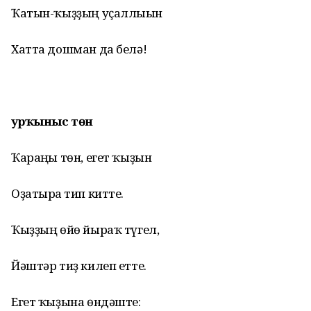
Ҡатын-ҡыҙҙың уҫаллығын
Хатта дошман да белә!
Ҡурҡыныс төн
Ҡараңғы төн, егет ҡыҙын
Оҙатырға тип китте.
Ҡыҙҙың өйө йыраҡ түгел,
Йәштәр тиҙ килеп етте.
Егет ҡыҙына өндәште: