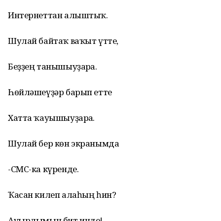
Интернеттан алыштыҡ.
Шулай байтаҡ ваҡыт үтте,
Беҙҙең танышыуҙарға.
Һөйләшеүҙәр барып етте
Хатта ҡауышыуҙарға.
Шулай бер көн экранымда
-СМС-ка күренде.
Ҡасан килеп алаһың һин?
Ауырлымын бит инде!