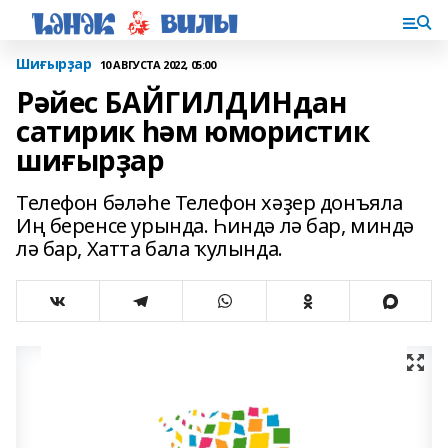
Шиғырҙар
10 АВГУСТА 2022, 05:00
Рәйес БАЙГИЛДИНдан
сатирик һәм юмористик
шиғырҙар
Телефон бәләһе Телефон хәҙер донъяла
Иң беренсе урында. Һиндә лә бар, миндә
лә бар, Хатта бала ҡулында.