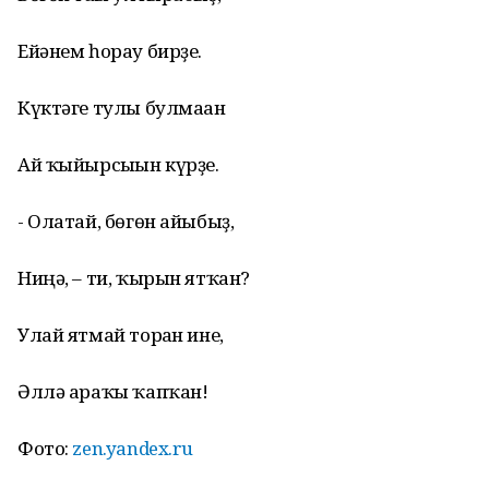
Ейәнем һорау бирҙе.
Күктәге тулы булмаған
Ай ҡыйырсығын күрҙе.
- Олатай, бөгөн айыбыҙ,
Ниңә, – ти, ҡырын ятҡан?
Улай ятмай торған ине,
Әллә араҡы ҡапҡан!
Фото:
zen.yandex.ru