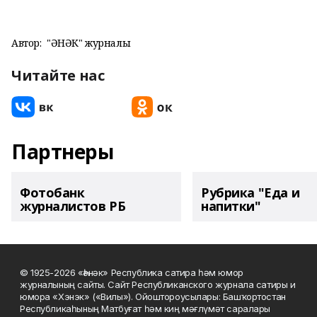
Автор:
"ҺӘНӘК" журналы
Читайте нас
Партнеры
Фотобанк
Рубрика "Еда и
журналистов РБ
напитки"
© 1925-2026 «Һәнәк» Республика сатира һәм юмор
журналының сайты. Сайт Республиканского журнала сатиры и
юмора «Хэнэк» («Вилы»). Ойоштороусылары: Башҡортостан
Республикаһының Матбуғат һәм киң мәғлүмәт саралары