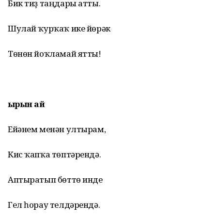
Бик тиҙ таңдары атты.
Шулай ҡурҡаҡ ике йөрәк
Төнөн йоҡламай ятты!
Ҡырын ай
Ейәнем менән ултырам,
Кис ҡапҡа төптәрендә.
Аптыратып бөттө инде
Гел һорау телдәрендә.