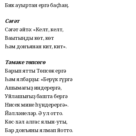
Бик ауыртҡан ергә баҫһаң.
Сәғәт
Сәғәт әйтә: «Келт, келт,
Ваҡытыңды көт, көт
Һәм донъянан кит, кит».
Тәмәке төпсөгө
Барып ятты Төпсөк ергә
Һәм ялбарҙы: «Берүк гүргә
Ашыҡмағыҙ индерергә,
Уйлашығыҙ башта бергә
Нисек мине һүндерергә».
Йәлләнеләр. Ә ул отто.
Көс-хәл алғас ялҡын-уты,
Бар донъяны ялмап йотто.