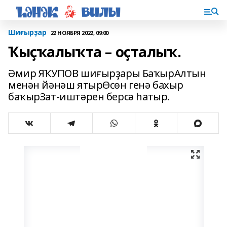
Шиғырҙар
22 НОЯБРЯ 2022, 09:00
Ҡыҫҡалыҡта – оҫталыҡ.
Әмир ЯҠУПОВ шиғырҙары БаҡырАлтын
менән йәнәш ятырӨсөн генә бахыр
баҡырЗат-иштәрен берсә һатыр.