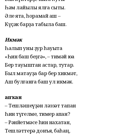
Һәм лайыҡлы ялға сыҡты.
Әле ята, һорамай аш –
Күҫәк барҙа табыла баш.
Икмәк
Һалып уны ҙур һауытҡа
«Һин баш беҙгә», – тимәй юҡҡа
Бер тауыштан астар, туҡтар.
Был маҡтауҙа бар бер хикмәт,
Аш булғанға баш ул икмәк.
Ҡапҡан
– Тешләшеүҙән ләззәт тапҡан
Һин түгелме, тимер ҡапҡан?
– Рәнйетмәсе һин нахаҡтан,
Тешләттерә донъя, баҡһаң,