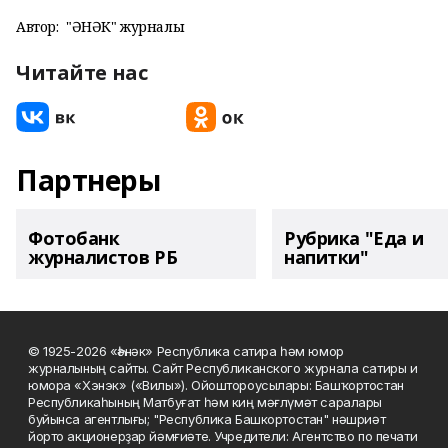
Автор:
"ҺӘНӘК" журналы
Читайте нас
Партнеры
Фотобанк
Рубрика "Еда и
журналистов РБ
напитки"
© 1925-2026 «Һәнәк» Республика сатира һәм юмор
журналының сайты. Сайт Республиканского журнала сатиры и
юмора «Хэнэк» («Вилы»). Ойоштороусылары: Башҡортостан
Республикаһының Матбуғат һәм киң мәғлүмәт саралары
буйынса агентлығы; "Республика Башкортостан" нәшриәт
йорто акционерҙар йәмғиәте. Учредители: Агентство по печати