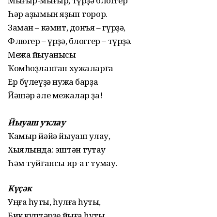
Мығыр-мығыр, түрҙә блоггер
Һәр аҙымын яҙып торор.
Заман – кәмит, донъя – гүрҙә,
Флюгер – үрҙә, блоггер – түрҙә.
Межа йыуанысы
Ҡомһоҙланған хужаларға
Ер бүлеүҙә нужа барҙа
Йәшәр әле межалар ҙа!
Йыуаш уҡлау
Ҡамыр йәйә йыуаш уҡлау,
Хыялында: эштән туҡтау
Һәм туйғансы ир-ат туҡмау.
Күҫәк
Уңға һуҡты, һулға һуҡты,
Бик күптәрҙе йыға һуҡты