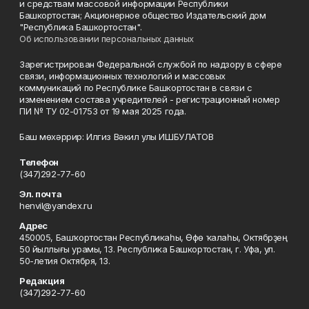
и средствам массовой информации Республики
Башкортостан; Акционерное общество Издательский дом
"Республика Башкортостан".
Об использовании персональных данных
Зарегистрирован Федеральной службой по надзору в сфере
связи, информационных технологий и массовых
коммуникаций по Республике Башкортостан в связи с
изменением состава учредителей - регистрационный номер
ПИ № ТУ 02-01753 от 19 мая 2025 года.
Баш мөхәррир: Илгиз Вәкил улы ИШБУЛАТОВ
Телефон
(347)292-77-60
Эл. почта
henvil@yandex.ru
Адрес
450005, Башҡортостан Республикаһы, Өфө ҡалаһы, Октябрҙең
50 йыллығы урамы, 13. Республика Башкортостан, г. Уфа, ул.
50-летия Октября, 13.
Редакция
(347)292-77-60