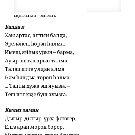
Ҡыҫҡалыҡта – оҫталыҡ.
Балдаҡ
Хаҡы артҡас, алтын балдаҡ,
Эреләнеп, һөрән һалмаҡ,
Имеш, яйһыҙ урын – бармаҡ,
Ауыр эштән арып талмаҡ,
Талап итте ҡулдан алмаҡ
Һәм һандыҡҡа төрөп һалмаҡ.
... Тапты хужа эш яуызға –
Теш иттерҙе буш ауыҙға.
Кәмит заман
Дығыр-дығыр, үрҙә флюгер,
Елгә ҡарап морон борор,