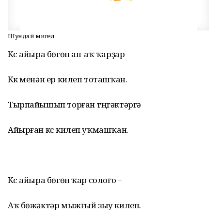
Шундай миҙгел
Күс айыра бөгөн ап-аҡ ҡарҙар –
Күк менән ер килеп тоташҡан.
Тырпайышып торған түңгәктәргә
Айырған күс килеп уҡмашҡан.
Күс айыра бөгөн ҡар солоғо –
Аҡ бөжәктәр мыжғый зыу килеп.