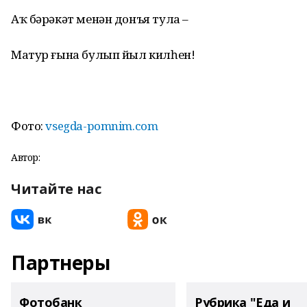
Аҡ бәрәкәт менән донъя тула –
Матур ғына булып йыл килһен!
Фото:
vsegda-pomnim.com
Автор:
Читайте нас
Партнеры
Фотобанк
Рубрика "Еда и