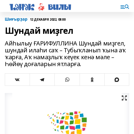
Шиғырҙар
12 ДЕКАБРЯ 2022, 08:00
Шундай миҙгел
Айһылыу ҒАРИФУЛЛИНА Шундай миҙгел,
шундай илаһи саҡ – Тубыҡланып ҡына аҡ
ҡарға, Аҡ намаҙлыҡ кеүек кенә мәле –
Һөйөү доғаларын ятларға.