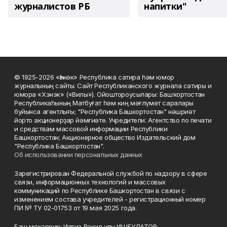
журналистов РБ
напитки"
© 1925-2026 «Һәнәк» Республика сатира һәм юмор
журналының сайты. Сайт Республиканского журнала сатиры и
юмора «Хэнэк» («Вилы»). Ойоштороусылары: Башҡортостан
Республикаһының Матбуғат һәм киң мәғлүмәт саралары
буйынса агентлығы; "Республика Башкортостан" нәшриәт
йорто акционерҙар йәмғиәте. Учредители: Агентство по печати
и средствам массовой информации Республики
Башкортостан; Акционерное общество Издательский дом
"Республика Башкортостан".
Об использовании персональных данных
Зарегистрирован Федеральной службой по надзору в сфере
связи, информационных технологий и массовых
коммуникаций по Республике Башкортостан в связи с
изменением состава учредителей - регистрационный номер
ПИ № ТУ 02-01753 от 19 мая 2025 года.
Баш мөхәррир: Илгиз Вәкил улы ИШБУЛАТОВ