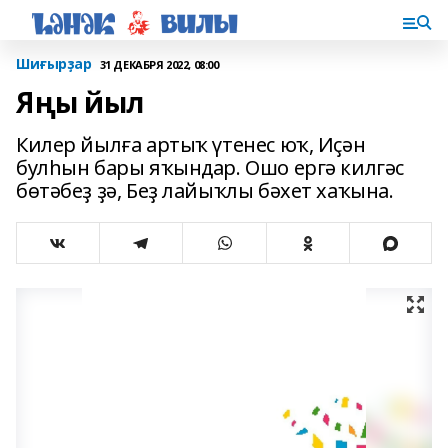
Шиғырҙар
31 ДЕКАБРЯ 2022, 08:00
Яңы йыл
Килер йылға артыҡ үтенес юҡ, Иҫән
булһын бары яҡындар. Ошо ергә килгәс
бөтәбеҙ ҙә, Беҙ лайыҡлы бәхет хаҡына.