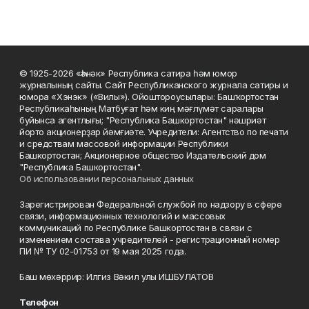
© 1925-2026 «Һәнәк» Республика сатира һәм юмор
журналының сайты. Сайт Республиканского журнала сатиры и
юмора «Хэнэк» («Вилы»). Ойоштороусылары: Башҡортостан
Республикаһының Матбуғат һәм киң мәғлүмәт саралары
буйынса агентлығы; "Республика Башкортостан" нәшриәт
йорто акционерҙар йәмғиәте. Учредители: Агентство по печати
и средствам массовой информации Республики
Башкортостан; Акционерное общество Издательский дом
"Республика Башкортостан".
Об использовании персональных данных
Зарегистрирован Федеральной службой по надзору в сфере
связи, информационных технологий и массовых
коммуникаций по Республике Башкортостан в связи с
изменением состава учредителей - регистрационный номер
ПИ № ТУ 02-01753 от 19 мая 2025 года.
Баш мөхәррир: Илгиз Вәкил улы ИШБУЛАТОВ
Телефон