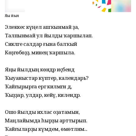
Яңы йыл
Элеккесә күңел ашҡынмай ҙа,
Талпынмай ул йылды ҡаршылап.
Сикәләге салдар ғына балҡый
Көҙгөбөҙҙә, минең ҡаршыла.
Яңы йылдың көндәр иҫәбендә
Ҡыуаныстар күптер, календарь?
Ҡайғырырға ергә килмәгән дә,
Ҡыҙҙар, улдар, кейәү, килендәр.
Ошо йылды ихлас оҙатамын,
Маңлайымда һырҙы арттырып.
Ҡайғыларҙы күмдем, өмөтләнәм...