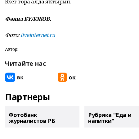
Бәхет тора алда яҡтырып.
Фәнил БҮЛӘКОВ.
Фото:
liveinternet.ru
Автор:
Читайте нас
Партнеры
Фотобанк
Рубрика "Еда и
журналистов РБ
напитки"