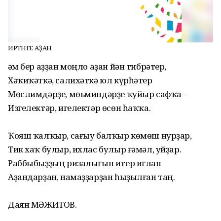
ИРТӘНГЕ АҘАН
Һәм бер аҙҙан моңло аҙан йән тибрәтер,
Хәҡиҡәткә, салихәткә юл күрһәтер
Мөслимдәрҙе, мөьминдәрҙе ҡуйыр сафҡа –
Изгелектәр, игелектәр өсөн һаҡҡа.
Ҡояш ҡалҡыр, сағыу балҡыр көмөш нурҙар,
Тик хаҡ булыр, ихлас булыр ғәмәл, уйҙар.
Раббыбыҙҙың ризалығын итер иғлан
Аҙандарҙан, намаҙҙарҙан һыҙылған таң.
Даян МӘЖИТОВ.