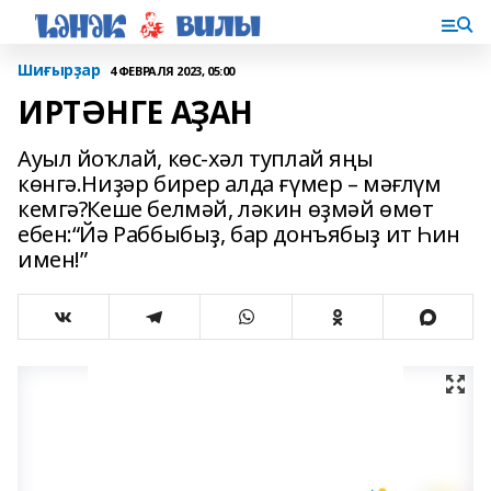
Шиғырҙар
4 ФЕВРАЛЯ 2023, 05:00
ИРТӘНГЕ АҘАН
Ауыл йоҡлай, көс-хәл туплай яңы
көнгә.Ниҙәр бирер алда ғүмер – мәғлүм
кемгә?Кеше белмәй, ләкин өҙмәй өмөт
ебен:“Йә Раббыбыҙ, бар донъябыҙ ит Һин
имен!”