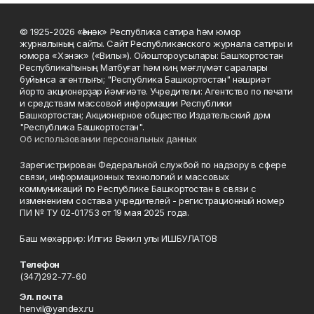
© 1925-2026 «Һәнәк» Республика сатира һәм юмор
журналының сайты. Сайт Республиканского журнала сатиры и
юмора «Хэнэк» («Вилы»). Ойоштороусылары: Башҡортостан
Республикаһының Матбуғат һәм киң мәғлүмәт саралары
буйынса агентлығы; "Республика Башкортостан" нәшриәт
йорто акционерҙар йәмғиәте. Учредители: Агентство по печати
и средствам массовой информации Республики
Башкортостан; Акционерное общество Издательский дом
"Республика Башкортостан".
Об использовании персональных данных
Зарегистрирован Федеральной службой по надзору в сфере
связи, информационных технологий и массовых
коммуникаций по Республике Башкортостан в связи с
изменением состава учредителей - регистрационный номер
ПИ № ТУ 02-01753 от 19 мая 2025 года.
Баш мөхәррир: Илгиз Вәкил улы ИШБУЛАТОВ
Телефон
(347)292-77-60
Эл. почта
henvil@yandex.ru