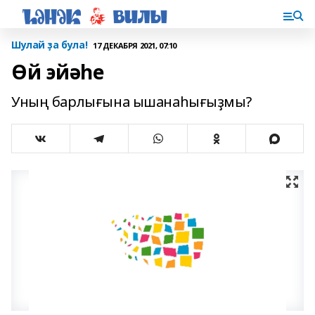
Шулай ҙа була!
17 ДЕКАБРЯ 2021, 07:10
Өй эйәһе
Уның барлығына ышанаһығыҙмы?