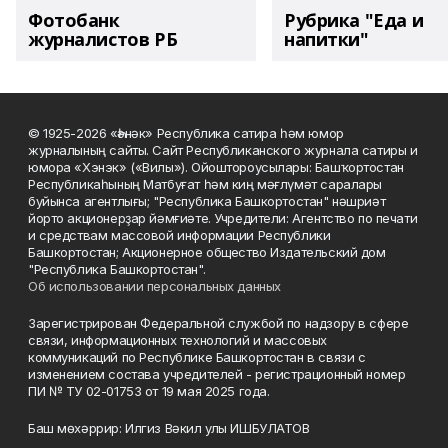
Фотобанк
Рубрика "Еда и
журналистов РБ
напитки"
© 1925-2026 «Һәнәк» Республика сатира һәм юмор
журналының сайты. Сайт Республиканского журнала сатиры и
юмора «Хэнэк» («Вилы»). Ойоштороусылары: Башҡортостан
Республикаһының Матбуғат һәм киң мәғлүмәт саралары
буйынса агентлығы; "Республика Башкортостан" нәшриәт
йорто акционерҙар йәмғиәте. Учредители: Агентство по печати
и средствам массовой информации Республики
Башкортостан; Акционерное общество Издательский дом
"Республика Башкортостан".
Об использовании персональных данных
Зарегистрирован Федеральной службой по надзору в сфере
связи, информационных технологий и массовых
коммуникаций по Республике Башкортостан в связи с
изменением состава учредителей - регистрационный номер
ПИ № ТУ 02-01753 от 19 мая 2025 года.
Баш мөхәррир: Илгиз Вәкил улы ИШБУЛАТОВ