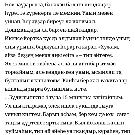
Һөйләүҙәренсә, бәләкәй балаға ниндәйҙер
һүрәттә күренергә лә мөмкин. Уның менән
уйнап, һорауҙар биреүе лә ихтимал.
Дошмандары ла бар: ен-шайтандар.
Икенсе йортҡа күсер алдынан һуңғы төндө уның
яңы урынға барыуын һорарға кәрәк. «Хужам,
әйҙә, беҙҙең менән яңы өйгә!» – тип әйтегеҙ.
Элек мин өй эйәһенә әллә ни иғтибар итмәй
торғайным, әле көндән-көн уның, ысынлап та,
булғанын яҡшы тоям. Ҡайһы бер хәл-ваҡиғалар
ышандырыр­ға булышлыҡ итте.
…Будильникты 4 тула 15 минутҡа ҡуйғайным.
Ул шылтырамаҫ элек ишек туҡылдатыуға
уянып киттем. Барып асһам, бер кем дә юҡ. Ә сәғәт
таңғы дүртенсе ярты ғына. Был йоҡлап ҡалып
ҡуймаһын, тип өй эйәһе уятҡандыр, күрәһең, тип