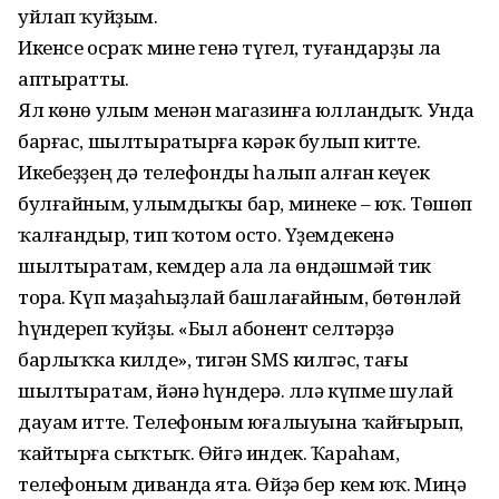
уйлап ҡуйҙым.
Икенсе осраҡ мине генә түгел, туғандарҙы ла
аптыратты.
Ял көнө улым менән магазин­ға юлландыҡ. Унда
барғас, шылтыратырға кәрәк булып китте.
Икебеҙҙең дә телефонды һалып алған кеүек
булғайным, улымдыҡы бар, минеке – юҡ. Төшөп
ҡалғандыр, тип ҡотом осто. Үҙемдекенә
шылтыратам, кемдер ала ла өндәшмәй тик
тора. Күп маҙаһыҙлай башлағайным, бөтөнләй
һүндереп ҡуйҙы. «Был абонент селтәрҙә
барлыҡҡа килде», тигән SMS килгәс, тағы
шылтыратам, йәнә һүндерә. Әллә күпме шулай
дауам итте. Телефоным юғалыуына ҡайғырып,
ҡайтырға сыҡтыҡ. Өйгә индек. Ҡараһам,
телефоным диванда ята. Өйҙә бер кем юҡ. Миңә