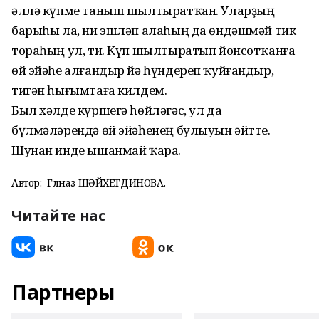
әллә күпме таныш шылтыратҡан. Уларҙың
барыһы ла, ни эшләп алаһың да өндәшмәй тик
тораһың ул, ти. Күп шылтыратып йонсотҡан­ға
өй эйәһе алғандыр йә һүндереп ҡуйғандыр,
тигән һығымтаға килдем.
Был хәлде күршегә һөйләгәс, ул да
бүлмәләрендә өй эйәһенең булыуын әйтте.
Шунан инде ышанмай ҡара.
Автор:
Гөлназ ШӘЙХЕТДИНОВА.
Читайте нас
Партнеры