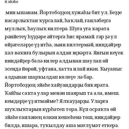
Өй эйәһе
Ә мин ышанам. Йортобоҙҙоң хужаһы бит ул. Беҙҙе
насарлыҡтан ҡурсалай, һаҡлай, ғаиләбеҙгә
муллыҡ, һаулыҡ килтерә. Шуға уға ҡарата
рәнйетеү һүҙҙәре әйтергә һис ярамай. Әгәр ҙә ул
өйҙәгеләрҙе үҙ итһә, зыян килтермәй, ниндәйҙер
хәл-ваҡиға булырын алдан иҫкәртә. Янғын кеүек
ниндәйҙер бәлә килер алдынан шаулап өй
эсендә йөрөй, уфтана, хатта илай икән. Ҡыуаныс
алдынан шарҡылдап көлөүе лә бар.
Йортобоҙҙоң эйәһе хай­уандарҙы бик ярата.
Ҡайһы саҡта улар менән шаярып та ала, имеш. Ә
кемдәрҙе үҙ итмәйме? Ялҡауҙарҙы. Уларға
шуҡлыҡтарын күрһәтеп тора. Күп осраҡта өй
эйәһе ғаиләнең өлкән кешеһенә төш, ниндәй­ҙер
билдә, ишара, туҡылдау аша мәғлүмәт еткерә.