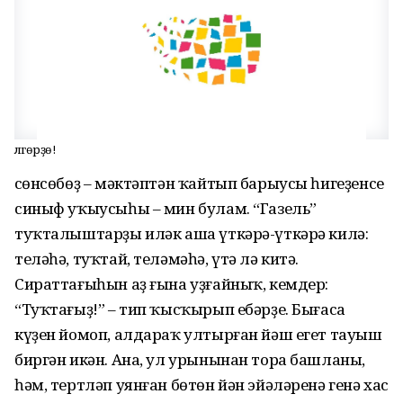
Өлгөрҙө!
Өсөнсөбөҙ – мәктәптән ҡайтып барыусы һигеҙенсе
синыф уҡыусыһы – мин булам. “Газель”
туҡталыштарҙы иләк аша үткәрә-үткәрә килә:
теләһә, туҡтай, теләмәһә, үтә лә китә.
Сираттағыһын аҙ ғына уҙғайныҡ, кемдер:
“Туҡта­ғыҙ!” – тип ҡысҡырып ебәрҙе. Бығаса
күҙен йомоп, алдараҡ ултырған йәш егет тауыш
биргән икән. Ана, ул урынынан тора башланы,
һәм, тертләп уянған бөтөн йән эйәләренә генә хас