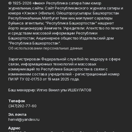
© 1925-2026 «Һәнәк» Республика сатира һәм юмор
журналының сайты. Сайт Республиканского журнала сатиры и
юмора «Хэнэк» («Вилы»). Ойоштороусылары: Башҡортостан
Республикаһының Матбуғат һәм киң мәғлүмәт саралары
буйынса агентлығы; "Республика Башкортостан" нәшриәт
йорто акционерҙар йәмғиәте. Учредители: Агентство по печати
и средствам массовой информации Республики
Башкортостан; Акционерное общество Издательский дом
"Республика Башкортостан".
Об использовании персональных данных
Зарегистрирован Федеральной службой по надзору в сфере
связи, информационных технологий и массовых
коммуникаций по Республике Башкортостан в связи с
изменением состава учредителей - регистрационный номер
ПИ № ТУ 02-01753 от 19 мая 2025 года.
Баш мөхәррир: Илгиз Вәкил улы ИШБУЛАТОВ
Телефон
(347)292-77-60
Эл. почта
henvil@yandex.ru
Адрес