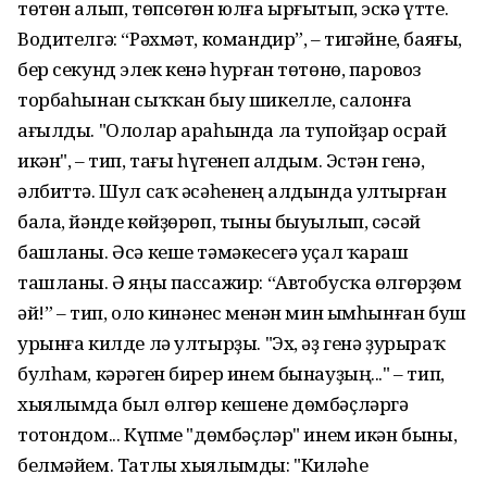
төтөн алып, төпсөгөн юлға ырғытып, эскә үтте.
Водителгә: “Рәхмәт, командир”, – тигәйне, баяғы,
бер секунд элек кенә һурған төтөнө, паровоз
торбаһынан сыҡҡан быу шикелле, салонға
ағылды. "Ололар араһында ла тупойҙар осрай
икән", – тип, тағы һүгенеп алдым. Эстән генә,
әлбиттә. Шул саҡ әсә­һенең алдында ултырған
бала, йәнде көйҙөрөп, тыны быуылып, сәсәй
башланы. Әсә кеше тәмәкесегә уҫал ҡараш
ташланы. Ә яңы пассажир: “Автобусҡа өлгөрҙөм
әй!” – тип, оло кинәнес менән мин ым­һынған буш
урынға килде лә ултырҙы. "Эх, әҙ генә ҙурыраҡ
бул­һам, кәрәген бирер инем бынауҙың..." – тип,
хыялымда был өлгөр кешене дөмбәҫләргә
тотондом... Күпме "дөмбәҫләр" инем икән быны,
бел­мәйем. Татлы хыялымды: "Киләһе