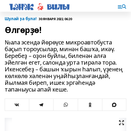
Шулай ҙа була!
30 ЯНВАРЯ 2022, 06:20
Өлгөрҙө!
№ала эсендә йөрөүсе микроавтобуста
баҫып тороусылар, минән башҡа, икәү.
Беребеҙ – оҙон буйлы, биленән алға
эйелгән егет, салонда урта тирәлә тора.
Икенсебеҙ – башын ҡырын һа­лып, үҙенең
көлкөлө хәленән уңай­һыҙланғандай,
йылмая биреп, ишек эргәһендә
тапаныусы апай кеше.