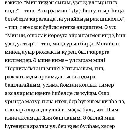
вәкиле: “Мин тиҙҙән сығам, үҙегеҙ ултырығыҙ
инде”, –тине. Ахырҙа мин: “Дуҫ, һин ултыр, һиңә
бөтәбеҙгә ҡарағанда ла уңайһыҙыраҡ шикелле",
– тип, теге оҙон буйлы егеткә өндәштем. Ә ул:
“Мин ни, ошолай йөрөүгә өйрән­гәнмен инде, һин
үҙең ултыр”, – тип, миңә урын бирҙе. Моғайын,
минең ауыр рюкзакты күреп, был ҡарарға
килгәндер. Ә миңә нимә – ултырам мин!
"Терпила"мы ни мин?! Ултырайым, тип,
рюкзагымды арҡамдан ысҡындыра
башлағайным, усыма йомған юллыҡ тимер
аҡсаларым иҙәнгә һибелде лә ҡуйҙы. Ошо
урында матур ғына итеп, бер һүгенгем килһә лә,
ололар алдында улай итмәҫкә булдым. Шым
ғына аҡсамды йыя башланым. Ә былай мин
һүгенергә яратам ул, бер үҙем булһам, хәтәр