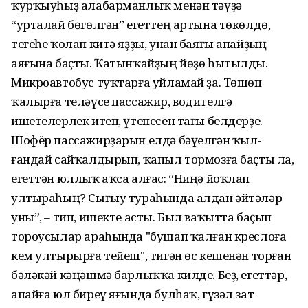
ҡурҡыу­һыҙ алабарманлыҡ менән тәүҙә
“урталай бөгөлгән” егеттең артына төкөлдө,
тегеһе ҡолап китә яҙҙы, унан баяғы апайҙың
аяғына баҫты. Ҡатынҡайҙың йөҙө һытылды.
Микроавтобус туҡтарға уйламай ҙа. Төшөп
ҡалырға теләүсе пассажир, водителгә
ишетелерлек итеп, үте­несен тағы белдерҙе.
Шофёр пассажирҙарын елдә бәүелгән ҡыл­
ғандай сайҡалдырып, ҡапыл тормозға баҫты ла,
егеттән юллыҡ аҡса алғас: “Ниңә йоҡлап
ултыраһың? Сығыу тураһында алдан әйтәләр
уны”, – тип, ишекте асты. Был ваҡытта баҫып
тороусылар араһында "бушап ҡалған креслоға
кем ултырырға тейеш", тигән өс кешенән торған
бәләкәй кәңәшмә барлыҡҡа килде. Беҙ, егеттәр,
апайға юл биреү яғында бул­һаҡ, гүзәл зат