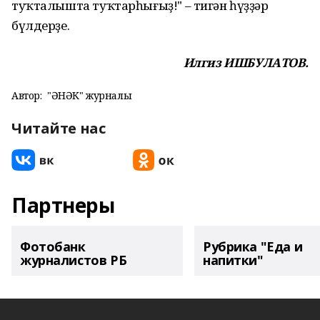
туҡталышта туҡтарһығыҙ!" – тигән һүҙҙәр
бүлдерҙе.
Илгиз ИШБУЛАТОВ.
Автор:
"ҺӘНӘК" журналы
Читайте нас
Партнеры
Фотобанк
Рубрика "Еда и
журналистов РБ
напитки"