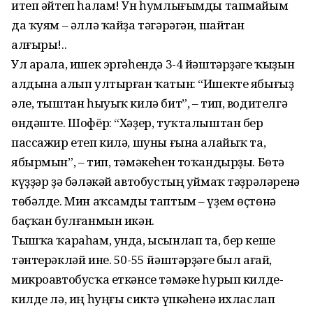
итеп әйтеп һалам! Ун һумлығымды тапмайым
да ҡуям – әллә ҡайҙа тәгәрәгән, шайтан
алғыры!..
Ул арала, ишек эргәһендә 3-4 йәштәрҙәге ҡыҙын
алдына алып ултырған ҡатын: “Ишекте ябығыҙ
әле, тыштан һыуыҡ килә бит”, – тип, водителгә
өндәште. Шофёр: “Хәҙер, туҡталыштан бер
пассажир етеп килә, шуны ғына алайыҡ та,
ябырмын”, – тип, тәмәкеһен тоҡандырҙы. Бөтә
күҙҙәр ҙә бәләкәй автобустың уймаҡ тәҙрәләренә
төбәлде. Мин аҡсамды таптым – үҙем өҫтөнә
баҫҡан булған­мын икән.
Тышҡа ҡараһам, унда, ысынлап та, бер кеше
тәнтерәкләй ине. 50-55 йәштәрҙәге был ағай,
микроавто­бусҡа еткәнсе тәмәке һурып килде-
килде лә, иң һуңғы сик­тә үпкәһенә ихласлап