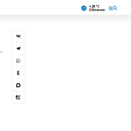
+28 °С
Облачно
.