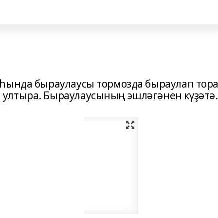
һында быраулаусы тормозда быраулап тора
ултыра. Быраулаусының эшләгәнен күҙәтә.