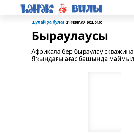
Шулай ҙа була!
21 ФЕВРАЛЯ 2022, 04:00
Быраулаусы
Африкала бер быраулау скважина
Яҡындағы ағас башында маймыл 