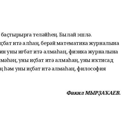
 баҫтырырға теләйһең. Былай эшлә.
иҫбат итә алһаң, берәй математика журналына
кин уны иғбат итә алмаһаң, физика журналына
нмәһәң, уны иҫбат итә алмаһаң, уны иҡтисад
ң һәм уны иҫбат итә алмаһаң, философия
Факил МЫРҘАҠАЕВ.