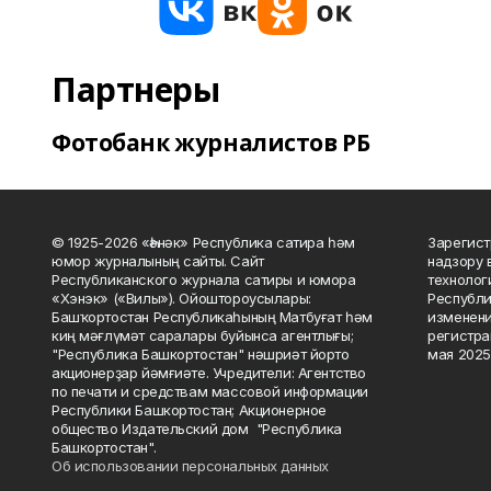
Партнеры
Фотобанк журналистов РБ
© 1925-2026 «Һәнәк» Республика сатира һәм
Зарегист
юмор журналының сайты. Сайт
надзору 
Республиканского журнала сатиры и юмора
технолог
«Хэнэк» («Вилы»). Ойоштороусылары:
Республи
Башҡортостан Республикаһының Матбуғат һәм
изменени
киң мәғлүмәт саралары буйынса агентлығы;
регистра
"Республика Башкортостан" нәшриәт йорто
мая 2025
акционерҙар йәмғиәте. Учредители: Агентство
по печати и средствам массовой информации
Республики Башкортостан; Акционерное
общество Издательский дом "Республика
Башкортостан".
Об использовании персональных данных