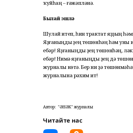
ҡуйһаң – ғәжәпләнә.
Былай эшлә
Шулай итеп, һин трактат яҙҙың һәм
Яҙғаныңды үҙең төшөнһәң һәм уны 
ебәр! Яҙғаныңды үҙең төшөнһәң, лә
ебәр! Нимә яҙғаныңды үҙең дә төшө
журналы көтә. Бер ни ҙә төшөнмәһә
журналына рәхим ит!
Автор:
"ҺӘНӘК" журналы
Читайте нас