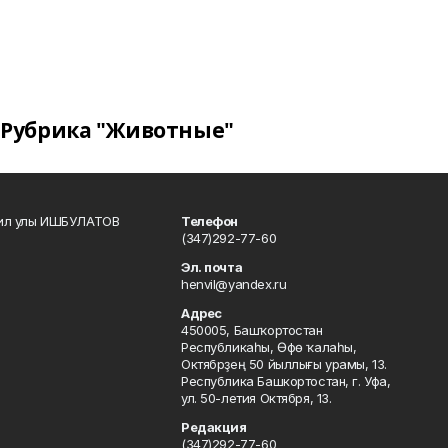
Рубрика "Животные"
кил улы ИШБУЛАТОВ
Телефон
(347)292-77-60
Эл. почта
henvil@yandex.ru
Адрес
450005, Башҡортостан
Республикаһы, Өфө ҡалаһы,
Октябрҙең 50 йыллығы урамы, 13.
Республика Башкортостан, г. Уфа,
ул. 50-летия Октября, 13.
Редакция
(347)292-77-60