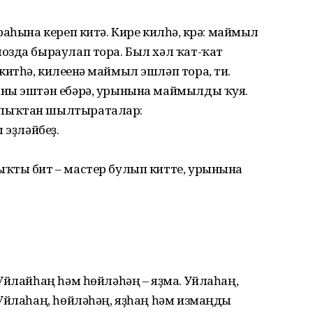
аһына кереп китә. Кире килһә, күрә: маймыл
озда быраулап тора. Был хәл ҡат-ҡат
тһә, килеүенә маймыл эшләп тора, ти.
ыны эштән ебәрә, урынына маймылды ҡуя.
алыҡтан шылтыраталар:
 эҙләйбеҙ.
ҡты бит – мастер булып китте, урынына
Уйлайһаң һәм һөйләһәң – яҙма. Уйлаһаң,
 Уйлаһаң, һөйләһәң, яҙһаң һәм измаңды