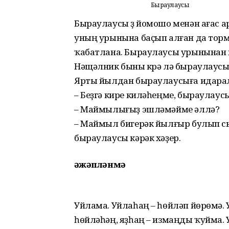
Быраулаусы
Быраулаусы үҙ йомошо менән ағас ар
уның урынына баҫып алған да торм
ҡабатлана. Быраулаусы урынынан ки
Нәщәлник быны күрә лә быраулаус
Ярты йылдан быраулаусыға идар
– Беҙгә кире киләһеңме, быраулаусы
– Маймылығыҙ эшләмәйме әллә?
– Маймыл бигерәк йылғыр булып сы
быраулаусы кәрәк хәҙер.
Ғәжәпләнмә
Уйлама. Уйлаһаң – һөйләп йөрөмә. 
һөйләһәң, яҙһаң – измаңды ҡуйма.