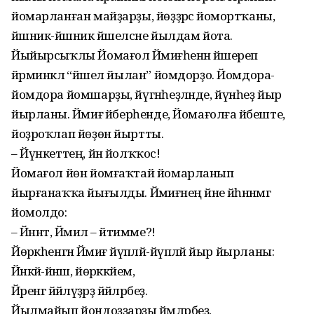
йомарланған майҙарҙы, йөҙҙәрсә йомортҡаны,
йәшник-йәшник йәшелсәне йылдам йота.
Йыйырсыҡлы Йомағол Йәмиғәһенән йәшереп
йәрминкәлә “йәшел йылан” йомдорҙо. Йомдора-
йомдора йом­шарҙы, йүгәнһеҙләнде, йүнһеҙ йыр
йырланы. Йәмиғә йәберһенде, Йома­ғолға йәбеште,
йоҙроҡлап йөҙөн йыртты.
– Йүнкеттең, йән йолҡҡос!
Йомағол йөн йомғаҡтай йомарланып
йырғанаҡҡа йығылды. Йәмиғәнең йәне йәһәннәмгә
йомолдо:
– Йәннәт, Йәмил – йәтимме?!
Йөрәкһенгән Йәмиғә йүпәләй-йүпәләй йыр йырланы:
Йәнкәй-йәнәш, йөрәккәйем,
Йәренгә йәйләүҙәрҙә йәйләрбеҙ.
Йылмайып йондоҙҙарҙы йәмләрбеҙ,