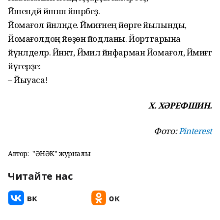
Йәшендәй йәшнәп йәшәрбеҙ.
Йомағол йәнләнде. Йәмиғәнең йө­рәге йылынды,
Йомағолдоң йөҙөн йодланы. Йорттарына
йүнәлделәр. Йәннәт, Йәмил йәнфарман Йомағол, Йәмиғәгә
йүгерҙе:
– Йыуаса!
Х. ХӘРЕФШИН.
Фото:
Pinterest
Автор:
"ҺӘНӘК" журналы
Читайте нас