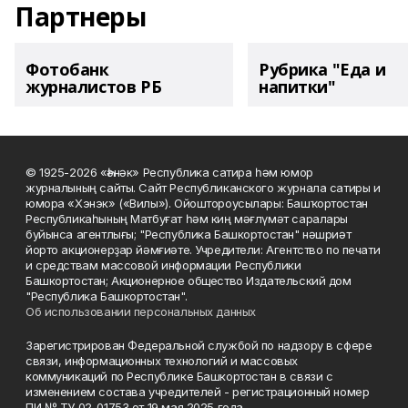
Партнеры
Фотобанк
Рубрика "Еда и
журналистов РБ
напитки"
© 1925-2026 «Һәнәк» Республика сатира һәм юмор
журналының сайты. Сайт Республиканского журнала сатиры и
юмора «Хэнэк» («Вилы»). Ойоштороусылары: Башҡортостан
Республикаһының Матбуғат һәм киң мәғлүмәт саралары
буйынса агентлығы; "Республика Башкортостан" нәшриәт
йорто акционерҙар йәмғиәте. Учредители: Агентство по печати
и средствам массовой информации Республики
Башкортостан; Акционерное общество Издательский дом
"Республика Башкортостан".
Об использовании персональных данных
Зарегистрирован Федеральной службой по надзору в сфере
связи, информационных технологий и массовых
коммуникаций по Республике Башкортостан в связи с
изменением состава учредителей - регистрационный номер
ПИ № ТУ 02-01753 от 19 мая 2025 года.