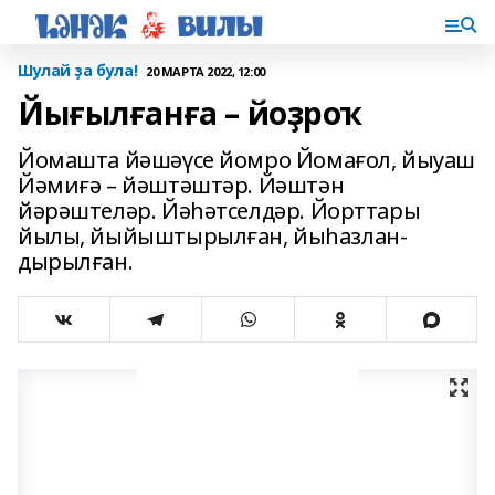
Шулай ҙа була!
20 МАРТА 2022, 12:00
Йығылғанға – йоҙроҡ
Йомашта йәшәүсе йомро Йомағол, йыуаш
Йәмиғә – йәштәштәр. Йәштән
йәрәштеләр. Йәһәтселдәр. Йорттары
йылы, йыйыштырылған, йыһазлан­
дырылған.