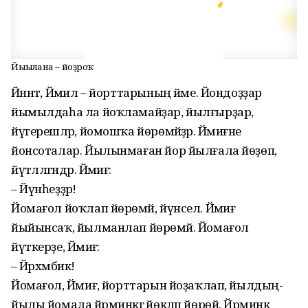
Йығылғанға – йоҙроҡ
Йәннәт, Йәмил – йорттарының йәме. Йондоҙҙар
йымылдаһа ла йоҡла­майҙар, йылғырҙар,
йүгерешәләр, йомошҡа йөрөмәйҙәр. Йәмиғәне
йонсоталар. Йылынмаған йор йылғала йөҙөп,
йүтәлләгәндәр. Йәмиғә:
– Йүнһеҙҙәр!
Йомағол йоҡлап йөрөмәй, йүнсел. Йәмиғә
йыйынсаҡ, йылманлап йөрө­мәй. Йомағол
йүткерҙе, Йәмиғә:
– Йәрхәмбикә!
Йомағол, Йәмиғә, йорттарын йоҙаҡ­лап, йылдың-
йылы йомала йәрминкәгә йөкләп йөрөй. Йәрминкә